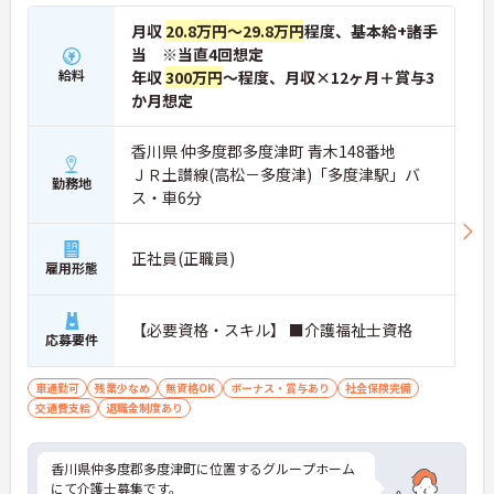
月収
20.8万円～29.8万円
程度、基本給+諸手
当 ※当直4回想定
給料
年収
300万円
～程度、月収×12ヶ月＋賞与3
か月想定
香川県 仲多度郡多度津町 青木148番地
ＪＲ土讃線(高松－多度津)「多度津駅」バ
勤務地
ス・車6分
正社員(正職員)
雇用形態
【必要資格・スキル】 ■介護福祉士資格
応募要件
車通勤可
残業少なめ
無資格OK
ボーナス・賞与あり
社会保険完備
交通費支給
退職金制度あり
香川県仲多度郡多度津町に位置するグループホーム
にて介護士募集です。