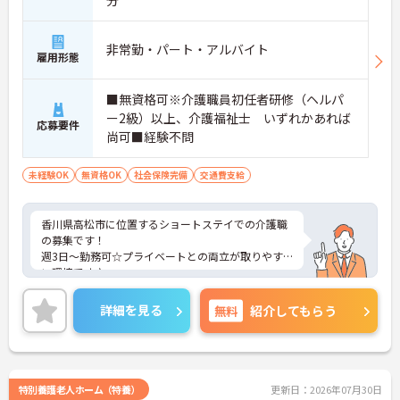
分
非常勤・パート・アルバイト
雇用形態
■無資格可※介護職員初任者研修（ヘルパ
ー2級）以上、介護福祉士 いずれかあれば
応募要件
尚可■経験不問
未経験OK
無資格OK
社会保険完備
交通費支給
香川県高松市に位置するショートステイでの介護職
の募集です！
週3日～勤務可☆プライベートとの両立が取りやす
い環境です♪
ご興味ある方には、面接対策ポイントなど、さらに
詳細をお話しいたしますのでお気軽にご相談くださ
詳細を見る
無料
紹介してもらう
い。
特別養護老人ホーム（特養）
更新日：2026年07月30日