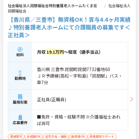
社会福祉法人詫間福祉会特別養護老人ホームたくま荘
社会福祉法人
詫間福祉会
【香川県／三豊市】無資格OK！賞与4.4ヶ月実績
♪特別養護老人ホームにて介護職員の募集です＜
正社員＞
月収
19.1万円
～程度（諸手当込）
給料
香川県 三豊市 詫間町詫間7732番地60
ＪＲ予讃線(高松－宇和島)「詫間駅」バス・
勤務地
車7分
正社員(正職員)
雇用形態
■免許・資格・経験不問 ※介護福祉士あれ
応募要件
ば尚可
車通勤可
未経験OK
住宅手当・補助
無資格OK
資格取得サポート