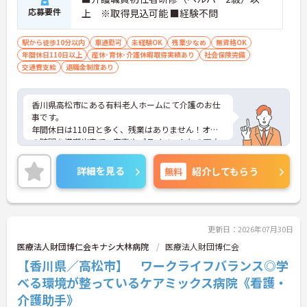
応募要件
上 ※取得見込可能 ■経験不問
駅から徒歩10分以内
車通勤可
未経験OK
残業少なめ
無資格OK
年間休日110日以上
産休･育休･介護休暇取得実績あり
社会保険完備
交通費支給
退職金制度あり
香川県高松市にある有料老人ホームにて介護のお仕
事です。
年間休日は110日と多く、残業はありません！オフ
の時間を満喫出来て、家事やプライベートとの両立
がしやすい職場です♪
ご興味がある方は是非一度マイナビまでお問い合わ
詳細を見る
無料
紹介してもらう
せください。さらに詳細などお伝えします！
更新日：2026年07月30日
医療法人財団博仁会キナシ大林病院
医療法人財団博仁会
【香川県／高松市】 ワークライフバランス◎学
べる環境が整っているケアミックス病院《看護・
介護助手》