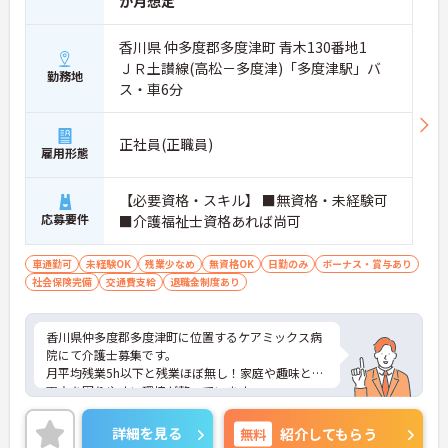
か月想定
香川県 仲多度郡多度津町 青木130番地1
ＪＲ土讃線(高松－多度津)「多度津駅」バ
勤務地
ス・車6分
正社員(正職員)
雇用形態
【必要資格・スキル】 ■無資格・未経験可
応募要件
■介護福祉士資格あれば尚可
車通勤可
未経験OK
残業少なめ
無資格OK
日勤のみ
ボーナス・賞与あり
社会保険完備
交通費支給
退職金制度あり
香川県仲多度郡多度津町に位置するケアミックス病
院にて介護士募集です。
月平均残業5h以下と残業ほぼ無し！家庭や趣味との
両立を図りやすい環境が整っています。
ご興味のある方には、面接対策ポイントなど、さら
に詳細をお話いたしますので、お気軽にご相談くだ
詳細を見る
無料
紹介してもらう
さい。