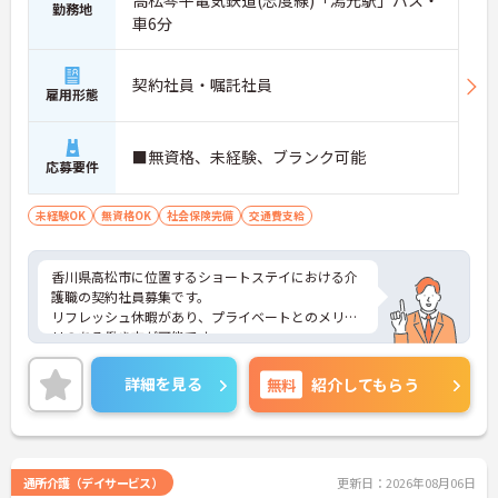
高松琴平電気鉄道(志度線)「潟元駅」バス・
勤務地
車6分
契約社員・嘱託社員
雇用形態
■無資格、未経験、ブランク可能
応募要件
未経験OK
無資格OK
社会保険完備
交通費支給
香川県高松市に位置するショートステイにおける介
護職の契約社員募集です。
リフレッシュ休暇があり、プライベートとのメリハ
リのある働き方が可能です。
また研修制度や正社員登用制度もあり働きながらス
キルアップが目指せる環境です。
詳細を見る
無料
紹介してもらう
ご興味のある方には、面接対策ポイントなど、さら
に詳細をご案内しますのでお気軽にご相談くださ
い！
通所介護（デイサービス）
更新日：2026年08月06日