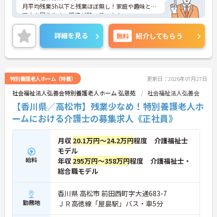
月平均残業5h以下と残業ほぼ無し！家庭や趣味との
両立を図りやすい環境が整っています。
ご興味のある方には、面接対策ポイントなど、さら
に詳細をお話いたしますので、お気軽にご相談くだ
詳細を見る
無料
紹介してもらう
さい。
特別養護老人ホーム（特養）
更新日：2026年07月27日
社会福祉法人弘善会特別養護老人ホーム 弘恩苑
社会福祉法人弘善会
【香川県／高松市】残業少なめ！特別養護老人ホ
ームにおける介護士の募集求人《正社員》
月収
20.1万円～24.2万円
程度 介護福祉士
モデル
給料
年収
295万円～358万円
程度 介護福祉士・
総合職モデル
香川県 高松市 前田西町字大通683-7
勤務地
ＪＲ高徳線「屋島駅」バス・車5分