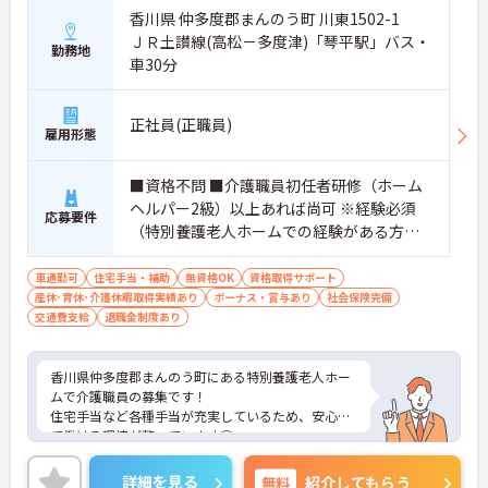
香川県 仲多度郡まんのう町 川東1502-1
ＪＲ土讃線(高松－多度津)「琴平駅」バス・
勤務地
車30分
正社員(正職員)
雇用形態
■資格不問 ■介護職員初任者研修（ホーム
ヘルパー2級）以上あれば尚可 ※経験必須
応募要件
（特別養護老人ホームでの経験がある方尚
可）
車通勤可
住宅手当・補助
無資格OK
資格取得サポート
産休･育休･介護休暇取得実績あり
ボーナス・賞与あり
社会保険完備
交通費支給
退職金制度あり
香川県仲多度郡まんのう町にある特別養護老人ホー
ムで介護職員の募集です！
住宅手当など各種手当が充実しているため、安心し
て働ける環境が整っています◎
また、昇給と計3.20ヵ月分の賞与実績があり、あな
たの頑張りがしっかり評価され、やりがいを持って
詳細を見る
無料
紹介してもらう