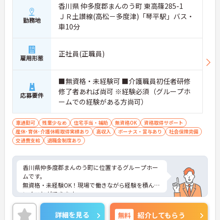
香川県 仲多度郡まんのう町 東高篠285-1
ＪＲ土讃線(高松－多度津)「琴平駅」バス・
勤務地
車10分
正社員(正職員)
雇用形態
■無資格・未経験可 ■介護職員初任者研修
修了者あれば尚可 ※経験必須（グループホ
応募要件
ームでの経験がある方尚可）
車通勤可
残業少なめ
住宅手当・補助
無資格OK
資格取得サポート
産休･育休･介護休暇取得実績あり
高収入
ボーナス・賞与あり
社会保険完備
交通費支給
退職金制度あり
香川県仲多度郡まんのう町に位置するグループホー
ムです。
無資格・未経験OK！現場で働きながら経験を積んで
いくことができます。
マイカー通勤可能なので行き帰りがスムーズです。
ご興味をお持ちの方はお気軽にお問い合わせくださ
詳細を見る
無料
紹介してもらう