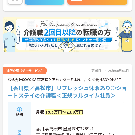
ご興味のある方には、面接対策ポイントなど、さら
に詳細をお話しいたしますのでお気軽にご相談くだ
さい！
通所介護（デイサービス）
更新日：2026年08月06日
株式会社SOYOKAZE高松ケアセンターそよ風
株式会社SOYOKAZE
【香川県／高松市】リフレッシュ休暇あり◎ショ
ートステイの介護職＜正規フルタイム社員＞
月収
19.5万円～23.0万円
給料
香川県 高松市 屋島西町2289-1