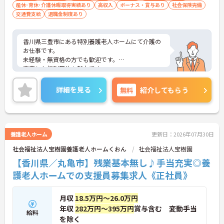
産休･育休･介護休暇取得実績あり
高収入
ボーナス・賞与あり
社会保険完備
交通費支給
退職金制度あり
香川県三豊市にある特別養護老人ホームにて介護の
お仕事です。
未経験・無資格の方でも歓迎です。
充実した福利厚生も魅力です。
ご興味ある方には、面接対策ポイントなど、さらに
詳細をお話しいたしますのでお気軽にご相談くださ
詳細を見る
無料
紹介してもらう
い。
養護老人ホーム
更新日：2026年07月30日
社会福祉法人宝樹園養護老人ホームくおん
社会福祉法人宝樹園
【香川県／丸亀市】残業基本無し♪手当充実◎養
護老人ホームでの支援員募集求人《正社員》
月収
18.5万円～26.0万円
年収
282万円～395万円
賞与含む 変動手当
給料
を除く