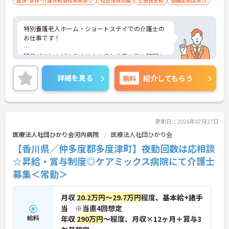
産休･育休･介護休暇取得実績あり
社会保険完備
交通費支給
退職金制度あり
特別養護老人ホーム・ショートステイでの介護士の
お仕事です！
残業がほとんどありませんのでお仕事の後の時間も
有効に使えます！
詳細を見る
無料
紹介してもらう
ご興味ある方には、面接のポイントなど、さらに詳
細をお話致しますのでお気軽にご相談ください。
更新日：2026年07月27日
医療法人社団ひかり会河内病院
医療法人社団ひかり会
【香川県／仲多度郡多度津町】夜勤回数は応相談
☆昇給・賞与制度◎ケアミックス病院にて介護士
募集＜常勤＞
月収
20.2万円～29.7万円
程度、基本給+諸手
当 ※当直4回想定
給料
年収
290万円
～程度、月収×12ヶ月＋賞与3