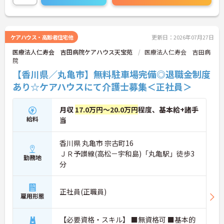
ケアハウス・高齢者住宅他
更新日：2026年07月27日
医療法人仁寿会 吉田病院ケアハウス天宝苑
医療法人仁寿会 吉田病
院
【香川県／丸亀市】無料駐車場完備◎退職金制度
あり☆ケアハウスにて介護士募集＜正社員＞
月収
17.0万円～20.0万円
程度、基本給+諸手
給料
当
香川県 丸亀市 宗古町16
ＪＲ予讃線(高松－宇和島)「丸亀駅」徒歩3
勤務地
分
正社員(正職員)
雇用形態
【必要資格・スキル】 ■無資格可 ■基本的