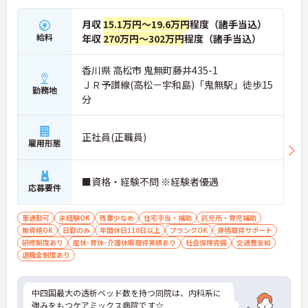
月収
15.1万円～19.6万円
程度（諸手当込）
給料
年収
270万円～302万円
程度（諸手当込）
香川県 高松市 鬼無町藤井435-1
ＪＲ予讃線(高松－宇和島)「鬼無駅」徒歩15
勤務地
分
正社員(正職員)
雇用形態
■資格・経験不問 ※経験者優遇
応募要件
車通勤可
未経験OK
残業少なめ
住宅手当・補助
託児所・育児補助
無資格OK
日勤のみ
年間休日110日以上
ブランクOK
資格取得サポート
研修制度あり
産休･育休･介護休暇取得実績あり
社会保険完備
交通費支給
退職金制度あり
中四国最大の透析ベッド数を持つ同院は、内科系に
強みをもつケアミックス病院です☆