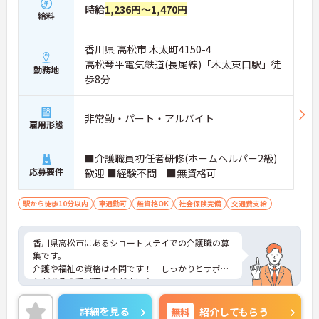
時給
1,236円～1,470円
給料
香川県 高松市 木太町4150-4
高松琴平電気鉄道(長尾線)「木太東口駅」徒
勤務地
歩8分
非常勤・パート・アルバイト
雇用形態
■介護職員初任者研修(ホームヘルパー2級)
応募要件
歓迎 ■経験不問 ■無資格可
駅から徒歩10分以内
車通勤可
無資格OK
社会保険完備
交通費支給
香川県高松市にあるショートステイでの介護職の募
集です。
介護や福祉の資格は不問です！ しっかりとサポー
トがあるのでご安心ください♪
また食事補助、定期健康診断など、働きやすい手当
や福利厚生が整っています☆
詳細を見る
無料
紹介してもらう