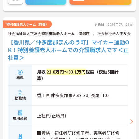
い。
特別養護老人ホーム（特養）
更新日：2026年07月28日
社会福祉法人正友会特別養護老人ホーム 満濃荘
社会福祉法人正友会
【香川県／仲多度郡まんのう町】マイカー通勤O
K！特別養護老人ホームでの介護職求人です＜正
社員＞
月収
21.8万円～33.1万円
程度（夜勤5回計
給料
算）
香川県 仲多度郡まんのう町 長尾1102
勤務地
正社員(正職員)
雇用形態
■資格：初任者研修修了者、実務者研修修