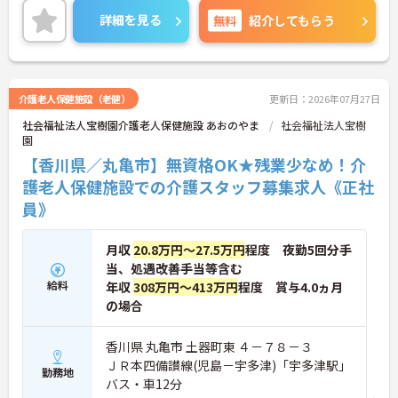
ご興味のある方には、面接対策ポイントなど、さら
詳細を見る
無料
紹介してもらう
に詳細をお話しいたしますのでお気軽にご相談くだ
さい！
介護老人保健施設（老健）
更新日：2026年07月27日
社会福祉法人宝樹園介護老人保健施設 あおのやま
社会福祉法人宝樹
園
【香川県／丸亀市】無資格OK★残業少なめ！介
護老人保健施設での介護スタッフ募集求人《正社
員》
月収
20.8万円～27.5万円
程度 夜勤5回分手
当、処遇改善手当等含む
給料
年収
308万円～413万円
程度 賞与4.0ヵ月
の場合
香川県 丸亀市 土器町東 ４－７８－３
ＪＲ本四備讃線(児島－宇多津)「宇多津駅」
勤務地
バス・車12分