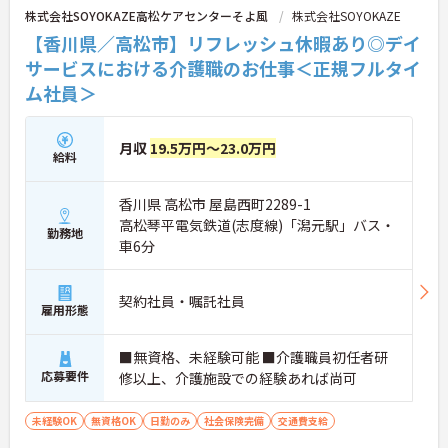
株式会社SOYOKAZE高松ケアセンターそよ風
株式会社SOYOKAZE
【香川県／高松市】リフレッシュ休暇あり◎デイ
サービスにおける介護職のお仕事＜正規フルタイ
ム社員＞
月収
19.5万円～23.0万円
給料
香川県 高松市 屋島西町2289-1
高松琴平電気鉄道(志度線)「潟元駅」バス・
勤務地
車6分
契約社員・嘱託社員
雇用形態
■無資格、未経験可能 ■介護職員初任者研
応募要件
修以上、介護施設での経験あれば尚可
未経験OK
無資格OK
日勤のみ
社会保険完備
交通費支給