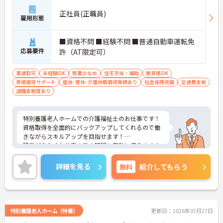
正社員(正職員)
雇用形態
■資格不問 ■経験不問 ■普通自動車運転免
応募要件
許（AT限定可）
車通勤可
未経験OK
残業少なめ
住宅手当・補助
無資格OK
資格取得サポート
産休･育休･介護休暇取得実績あり
社会保険完備
交通費支給
退職金制度あり
特別養護老人ホームでの介護福祉士のお仕事です！
資格取得を全面的にバックアップしてくれるので働
きながらスキルアップを目指せます！
残業が少なくお仕事の後の時間も有効に使えます！
ご興味ある方には、面接のポイントなど、さらに詳
細をお話致しますのでお気軽にご相談ください。
詳細を見る
無料
紹介してもらう
特別養護老人ホーム（特養）
更新日：2026年07月27日