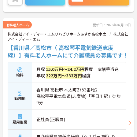
細をお話致しますのでお気軽にご相談ください。
有料老人ホーム
更新日：2026年07月30日
株式会社アイ・ディー・エムリハビリホームあすか高松木太
株式会社
アイ・ディー・エム
【香川県／高松市（ 高松琴平電気鉄道志度
線）】有料老人ホームにて介護職員の募集です！
月収
15.0万円～24.2万円
程度 ※諸手当込
給料
年収
222万円～333万円
程度
香川県 高松市 木太町2753番地2
高松琴平電気鉄道(志度線)「春日川駅」徒歩
勤務地
9分
正社員(正職員)
雇用形態
■介護職員初任者研修（ヘルパー2級）以