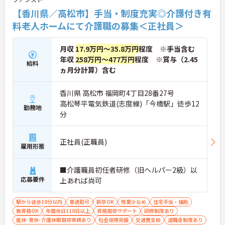
【香川県／高松市】手当・制度充実◎介護付き有
料老人ホームにて介護職の募集＜正社員＞
月収
17.9万円～35.8万円
程度 ※手当含む
年収
258万円～477万円
程度 ※賞与（2.45
給料
ヵ月分計算）含む
香川県 高松市 福岡町4丁目28番27号
高松琴平電気鉄道(志度線)「今橋駅」徒歩12
勤務地
分
正社員(正職員)
雇用形態
■介護職員初任者研修（旧ヘルパー2級）以
応募要件
上あれば尚可
駅から徒歩10分以内
車通勤可
新卒OK
残業少なめ
住宅手当・補助
無資格OK
年間休日110日以上
資格取得サポート
研修制度あり
産休･育休･介護休暇取得実績あり
社会保険完備
交通費支給
退職金制度あり