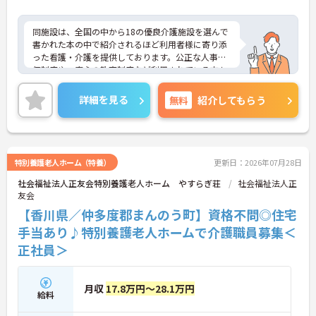
同施設は、全国の中から18の優良介護施設を選んで
書かれた本の中で紹介されるほど利用者様に寄り添
った看護・介護を提供しております。公正な人事評
価制度や、安心の教育制度など利用されている方も
働いている職員も充実した生活を送ることができる
環境が整っております。年間休日110日以上、残業
詳細を見る
無料
紹介してもらう
はほとんど無しとご家庭やプライベートとも両立が
しやすく、長く安心して勤務していただける職場で
す。
ご興味のある方には、面接対策ポイントなどさらに
特別養護老人ホーム（特養）
更新日：2026年07月28日
詳細をお話いたしますので、お気軽にご相談くださ
社会福祉法人正友会特別養護老人ホーム やすらぎ荘
社会福祉法人正
い。
友会
【香川県／仲多度郡まんのう町】資格不問◎住宅
手当あり♪特別養護老人ホームで介護職員募集＜
正社員＞
月収
17.8万円～28.1万円
給料