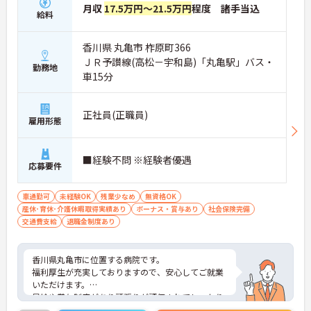
月収
17.5万円～21.5万円
程度 諸手当込
給料
香川県 丸亀市 柞原町366
ＪＲ予讃線(高松－宇和島)「丸亀駅」バス・
勤務地
車15分
正社員(正職員)
雇用形態
■経験不問 ※経験者優遇
応募要件
車通勤可
未経験OK
残業少なめ
無資格OK
産休･育休･介護休暇取得実績あり
ボーナス・賞与あり
社会保険完備
交通費支給
退職金制度あり
香川県丸亀市に位置する病院です。
福利厚生が充実しておりますので、安心してご就業
いただけます。
昇給や賞与制度があり頑張りが評価されてしっかり
と職員に還元されます。