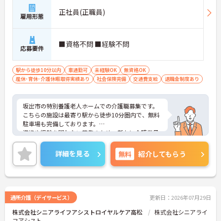
正社員(正職員)
雇用形態
■資格不問 ■経験不問
応募要件
駅から徒歩10分以内
車通勤可
未経験OK
無資格OK
産休･育休･介護休暇取得実績あり
社会保険完備
交通費支給
退職金制度あり
坂出市の特別養護老人ホームでの介護職募集です。
こちらの施設は最寄り駅から徒歩10分圏内で、無料
駐車場も完備しております。
資格や経験を問わない募集のため、新たに介護業界
にチャレンジしたい方おすすめです。
ご興味をお持ちの方は是非お問い合わせください！
詳細を見る
無料
紹介してもらう
通所介護（デイサービス）
更新日：2026年07月29日
株式会社シニアライフアシストロイヤルケア高松
株式会社シニアライ
フアシスト