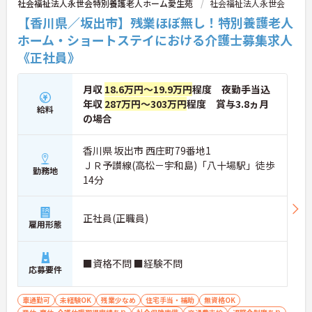
社会福祉法人永世会特別養護老人ホーム愛生苑
社会福祉法人永世会
【香川県／坂出市】残業ほぼ無し！特別養護老人
ホーム・ショートステイにおける介護士募集求人
《正社員》
月収
18.6万円～19.9万円
程度 夜勤手当込
年収
287万円～303万円
程度 賞与3.8ヵ月
給料
の場合
香川県 坂出市 西庄町79番地1
ＪＲ予讃線(高松－宇和島)「八十場駅」徒歩
勤務地
14分
正社員(正職員)
雇用形態
■資格不問 ■経験不問
応募要件
車通勤可
未経験OK
残業少なめ
住宅手当・補助
無資格OK