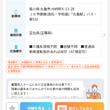
香川県 丸亀市 中府町4-13-28
ＪＲ予讃線(高松－宇和島)「丸亀駅」バス・
勤務地
車5分
正社員(正職員)
雇用形態
■介護系資格不問 ■経験不問 ■普通自
応募要件
動車運転免許あれば尚可（AT限定可）
車通勤可
未経験OK
残業少なめ
無資格OK
産休･育休･介護休暇取得実績あり
高収入
ボーナス・賞与あり
社会保険完備
交通費支給
養護老人ホームにおける支援員のお仕事です！
残業は基本ありませんのでお仕事の後の時間も有効
に使えます！
経験が浅い方もしっかり指導してもらえるので安心
してお仕事を始められる環境です！
ご興味ある方には、面接のポイントなど、さらに詳
詳細を見る
無料
紹介してもらう