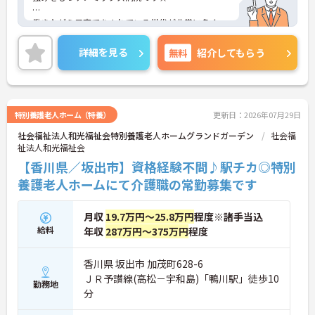
働きながら子育てをされている世代が非常に多く、
院内では30代～40代がおよそ全体の70％程度を占め
ています！
詳細を見る
無料
紹介してもらう
全職員の70％以上が5年以上勤めており、定着率も
非常に良い病院です◎
「しっかりと学びたい方」「家庭と両立したい方」
特別養護老人ホーム（特養）
更新日：2026年07月29日
など様々な思いを持った方々が働いています！
社会福祉法人和光福祉会特別養護老人ホームグランドガーデン
社会福
祉法人和光福祉会
ご興味がある方は是非一度マイナビまでお問い合わ
せください！さらに詳細などお伝えします！！
【香川県／坂出市】資格経験不問♪駅チカ◎特別
養護老人ホームにて介護職の常勤募集です
月収
19.7万円～25.8万円
程度※諸手当込
給料
年収
287万円～375万円
程度
香川県 坂出市 加茂町628-6
ＪＲ予讃線(高松－宇和島)「鴨川駅」徒歩10
勤務地
分