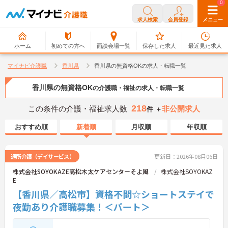
0
0
求人検索
会員登録
メニュー
ホーム
初めての方へ
面談会場一覧
保存した求人
最近見た求人
マイナビ介護職
香川県
香川県の無資格OKの求人・転職一覧
香川県の無資格OK
の介護職・福祉の求人・転職一覧
218
この条件の介護・福祉求人数
非公開求人
件 ＋
おすすめ順
新着順
月収順
年収順
通所介護（デイサービス）
更新日：2026年08月06日
株式会社SOYOKAZE高松木太ケアセンターそよ風
株式会社SOYOKAZ
E
【香川県／高松市】資格不問☆ショートステイで
夜勤あり介護職募集！＜パート＞