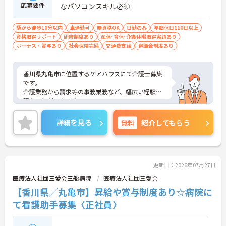
応募要件
なパソコンスキル必須
駅から徒歩10分以内
車通勤可
無資格OK
日勤のみ
年間休日110日以上
資格取得サポート
研修制度あり
産休･育休･介護休暇取得実績あり
ボーナス・賞与あり
社会保険完備
交通費支給
退職金制度あり
香川県丸亀市に位置するケアハウスにて介護士募集
です。
介護業務から請求等の事務業務など、幅広い経験を
積むことができます。
退職金制度や昇給・賞与制度など福利厚生面も充実
しており、長く働きやすい環境です。
詳細を見る
無料
紹介してもらう
ご興味のある方には、面接対策ポイントなど、さら
に詳細をお話いたしますので、お気軽にご相談くだ
さい。
更新日：2026年07月27日
医療法人社団三愛会三船病院
医療法人社団三愛会
【香川県／丸亀市】昇給や賞与制度あり☆病院に
て看護助手募集〈正社員〉