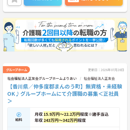
お仕事ができます！
ご興味ある方は面接ポイントをお伝えしますので、
お気軽にご連絡ください。
グループホーム
更新日：2026年07月28日
社会福祉法人正友会グループホームよりあい
社会福祉法人正友会
【香川県／仲多度郡まんのう町】無資格・未経験
OK♪グループホームにて介護職の募集＜正社員
＞
月収
15.9万円～22.2万円
程度※諸手当込
給料
年収
243万円～342万円
程度