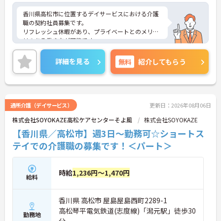
香川県高松市に位置するデイサービスにおける介護
職の契約社員募集です。
リフレッシュ休暇があり、プライベートとのメリハ
リのある働き方が可能です。
また研修制度や正社員登用制度もあり働きながらス
キルアップが目指せる環境です。
詳細を見る
無料
紹介してもらう
ご興味のある方には、面接対策ポイントなど、さら
に詳細をご案内しますのでお気軽にご相談くださ
い！
通所介護（デイサービス）
更新日：2026年08月06日
株式会社SOYOKAZE高松ケアセンターそよ風
株式会社SOYOKAZE
【香川県／高松市】週3日～勤務可☆ショートス
テイでの介護職の募集です！＜パート＞
時給
1,236円～1,470円
給料
香川県 高松市 屋島屋島西町2289-1
高松琴平電気鉄道(志度線)「潟元駅」徒歩30
勤務地