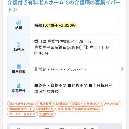
介護付き有料老人ホームでの介護職の募集＜パー
ト＞
時給
1,040円～1,350円
給料
香川県 高松市 福岡町4‐28‐27
高松琴平電気鉄道(志度線)「松島二丁目駅」
勤務地
徒歩5分
非常勤・パート・アルバイト
雇用形態
■免許・資格不問 ■経験不問 ■土日祝日勤
応募要件
務可能な方歓迎
駅から徒歩10分以内
車通勤可
未経験OK
新卒OK
無資格OK
ブランクOK
資格取得サポート
研修制度あり
産休･育休･介護休暇取得実績あり
ボーナス・賞与あり
交通費支給