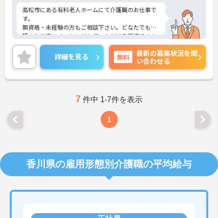
高松市にある有料老人ホームにて介護職のお仕事で
す。
無資格・未経験の方もご相談下さい。どなたでも介
護のお仕事にチャレンジしていただける環境ですよ
♪
最新の募集状況を問
夜勤のみのご勤務で、残業時時間はありません。プ
詳細を見る
無料
い合わせる
ライベートとメリハリをつけてご勤務できます。
ご興味がある方は是非一度マイナビまでお問い合わ
せください。さらに詳細などお伝えします！
7
件中 1-7件を表示
1
香川県の雇用形態別介護職の平均給与