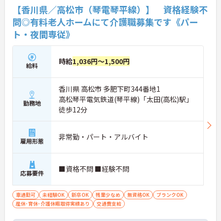
【香川県／高松市（琴電琴平線）】 資格経験不
問◎有料老人ホームにて介護職募集です《パー
ト・夜間専従》
時給
1,036円～1,500円
給料
香川県 高松市 多肥下町344番地1
高松琴平電気鉄道(琴平線)「太田(高松)駅」
勤務地
徒歩12分
非常勤・パート・アルバイト
雇用形態
■資格不問 ■経験不問
応募要件
車通勤可
未経験OK
新卒OK
残業少なめ
無資格OK
ブランクOK
産休･育休･介護休暇取得実績あり
交通費支給