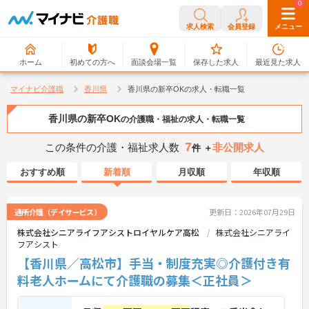
0
0
求人検索
会員登録
メニュー
ホーム
初めての方へ
面談会場一覧
保存した求人
最近見た求人
マイナビ介護職
香川県
香川県の新卒OKの求人・転職一覧
香川県の新卒OK
の介護職・福祉の求人・転職一覧
7
この条件の介護・福祉求人数
非公開求人
件 ＋
おすすめ順
新着順
月収順
年収順
通所介護（デイサービス）
更新日：2026年07月29日
株式会社シニアライフアシストロイヤルケア高松
株式会社シニアライ
フアシスト
【香川県／高松市】手当・制度充実◎介護付き有
料老人ホームにて介護職の募集＜正社員＞