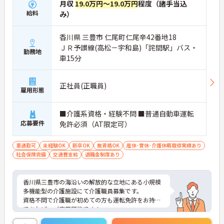
月収
19.0万円～19.0万円
程度（諸手当込
給料
み）
香川県 三豊市 仁尾町仁尾辛42番地18
ＪＲ予讃線(高松－宇和島)「詫間駅」バス・
勤務地
車15分
正社員(正職員)
雇用形態
■介護系資格・経験不問 ■普通自動車運転
応募要件
免許必須（AT限定可）
車通勤可
未経験OK
新卒OK
無資格OK
産休･育休･介護休暇取得実績あり
社会保険完備
交通費支給
退職金制度あり
香川県三豊市の海沿いの解放的な立地にある小規模
多機能型の介護施設にて介護職員募集です。
資格不問で介護職が初めての方も運転免許をお持ち
であれば、ご応募可能です！
ご興味のある方には、面接対策ポイントなど、さら