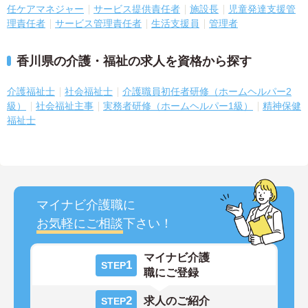
任ケアマネジャー
サービス提供責任者
施設長
児童発達支援管
理責任者
サービス管理責任者
生活支援員
管理者
香川県の介護・福祉の求人を資格から探す
介護福祉士
社会福祉士
介護職員初任者研修（ホームヘルパー2
級）
社会福祉主事
実務者研修（ホームヘルパー1級）
精神保健
福祉士
マイナビ介護職に
お気軽にご相談
下さい！
マイナビ介護
1
STEP
職にご登録
2
求人のご紹介
STEP