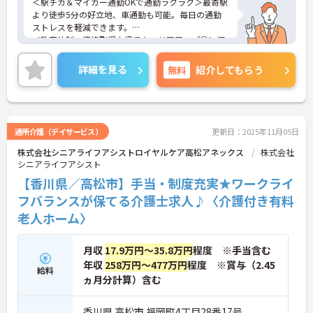
＜駅チカ＆マイカー通勤OKで通勤ラクラク＞最寄駅
より徒歩5分の好立地、車通勤も可能。毎日の通勤
ストレスを軽減できます。
＜教育体制・資格取得支援でキャリアアップ◎＞個
別プリセプター配置＆資格取得支援制度で未経験や
無資格からでも安心スタート！
詳細を見る
無料
紹介してもらう
＜柔軟なシフト勤務が可能＞週2日～5日、1日4時間
から勤務相談ができるので家庭の事情や希望に合わ
せて働けます。
ご興味のある方には、面接対策ポイント等、さらに
詳細をお話ししますのでお気軽にご相談ください！
通所介護（デイサービス）
更新日：2025年11月05日
株式会社シニアライフアシストロイヤルケア高松アネックス
株式会社
シニアライフアシスト
【香川県／高松市】手当・制度充実★ワークライ
フバランスが保てる介護士求人♪〈介護付き有料
老人ホーム〉
月収
17.9万円～35.8万円
程度 ※手当含む
年収
258万円～477万円
程度 ※賞与（2.45
給料
ヵ月分計算）含む
香川県 高松市 福岡町4丁目28番17号