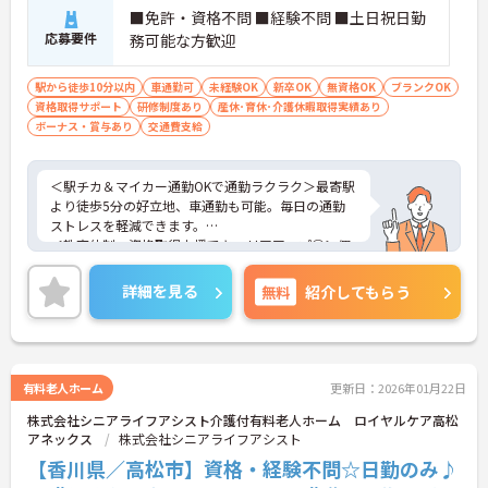
■免許・資格不問 ■経験不問 ■土日祝日勤
応募要件
務可能な方歓迎
駅から徒歩10分以内
車通勤可
未経験OK
新卒OK
無資格OK
ブランクOK
資格取得サポート
研修制度あり
産休･育休･介護休暇取得実績あり
ボーナス・賞与あり
交通費支給
＜駅チカ＆マイカー通勤OKで通勤ラクラク＞最寄駅
より徒歩5分の好立地、車通勤も可能。毎日の通勤
ストレスを軽減できます。
＜教育体制・資格取得支援でキャリアアップ◎＞個
別プリセプター配置＆資格取得支援制度で未経験や
無資格からでも安心スタート！
詳細を見る
無料
紹介してもらう
＜柔軟なシフト勤務が可能＞週2日～5日、1日4時間
から勤務相談ができるので家庭の事情や希望に合わ
せて働けます。
ご興味のある方には、面接対策ポイント等、さらに
詳細をお話ししますのでお気軽にご相談ください！
有料老人ホーム
更新日：2026年01月22日
株式会社シニアライフアシスト介護付有料老人ホーム ロイヤルケア高松
アネックス
株式会社シニアライフアシスト
【香川県／高松市】資格・経験不問☆日勤のみ♪