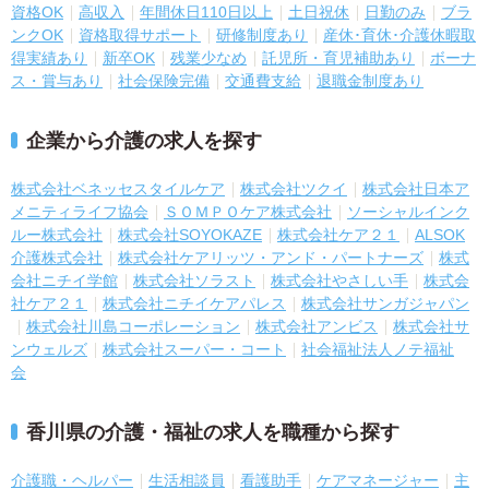
資格OK
高収入
年間休日110日以上
土日祝休
日勤のみ
ブラ
ンクOK
資格取得サポート
研修制度あり
産休･育休･介護休暇取
得実績あり
新卒OK
残業少なめ
託児所・育児補助あり
ボーナ
ス・賞与あり
社会保険完備
交通費支給
退職金制度あり
企業から介護の求人を探す
株式会社ベネッセスタイルケア
株式会社ツクイ
株式会社日本ア
メニティライフ協会
ＳＯＭＰＯケア株式会社
ソーシャルインク
ルー株式会社
株式会社SOYOKAZE
株式会社ケア２１
ALSOK
介護株式会社
株式会社ケアリッツ・アンド・パートナーズ
株式
会社ニチイ学館
株式会社ソラスト
株式会社やさしい手
株式会
社ケア２１
株式会社ニチイケアパレス
株式会社サンガジャパン
株式会社川島コーポレーション
株式会社アンビス
株式会社サ
ンウェルズ
株式会社スーパー・コート
社会福祉法人ノテ福祉
会
香川県の介護・福祉の求人を職種から探す
介護職・ヘルパー
生活相談員
看護助手
ケアマネージャー
主