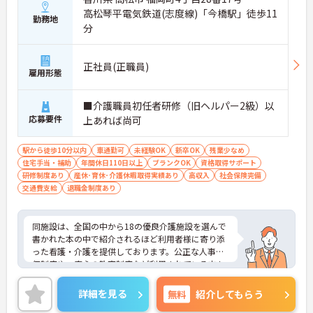
高松琴平電気鉄道(志度線)「今橋駅」徒歩11
勤務地
分
正社員(正職員)
雇用形態
■介護職員初任者研修（旧ヘルパー2級）以
応募要件
上あれば尚可
駅から徒歩10分以内
車通勤可
未経験OK
新卒OK
残業少なめ
住宅手当・補助
年間休日110日以上
ブランクOK
資格取得サポート
研修制度あり
産休･育休･介護休暇取得実績あり
高収入
社会保険完備
交通費支給
退職金制度あり
同施設は、全国の中から18の優良介護施設を選んで
書かれた本の中で紹介されるほど利用者様に寄り添
った看護・介護を提供しております。公正な人事評
価制度や、安心の教育制度など利用されている方も
働いている職員も充実した生活を送ることができる
環境が整っております。年間休日110日以上、残業
詳細を見る
無料
紹介してもらう
はほとんど無しとご家庭やプライベートとも両立が