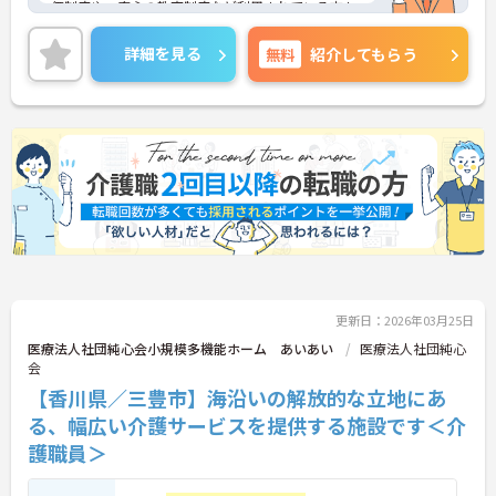
価制度や、安心の教育制度など利用されている方も
働いている職員も充実した生活を送ることができる
環境が整っております。年間休日110日以上、残業
詳細を見る
無料
紹介してもらう
はほとんど無しとご家庭やプライベートとも両立が
しやすく、長く安心して勤務していただける職場で
す。
ご興味のある方には、面接対策ポイントなどさらに
詳細をお話いたしますので、お気軽にご相談くださ
い。
更新日：2026年03月25日
医療法人社団純心会小規模多機能ホーム あいあい
医療法人社団純心
会
【香川県／三豊市】海沿いの解放的な立地にあ
る、幅広い介護サービスを提供する施設です＜介
護職員＞