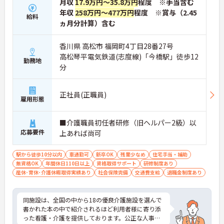
月収
17.9万円～35.8万円
程度 ※手当含む
年収
258万円～477万円
程度 ※賞与（2.45
給料
ヵ月分計算）含む
香川県 高松市 福岡町4丁目28番27号
高松琴平電気鉄道(志度線)「今橋駅」徒歩12
勤務地
分
正社員(正職員)
雇用形態
■介護職員初任者研修（旧ヘルパー2級）以
応募要件
上あれば尚可
駅から徒歩10分以内
車通勤可
新卒OK
残業少なめ
住宅手当・補助
無資格OK
年間休日110日以上
資格取得サポート
研修制度あり
産休･育休･介護休暇取得実績あり
社会保険完備
交通費支給
退職金制度あり
同施設は、全国の中から18の優良介護施設を選んで
書かれた本の中で紹介されるほど利用者様に寄り添
った看護・介護を提供しております。公正な人事評