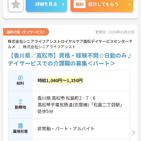
に詳細をお話しいたしますので、お気軽にご相談く
詳細を見る
無料
紹介してもらう
ださい。
通所介護（デイサービス）
更新日：2026年01月22日
株式会社シニアライフアシストロイヤルケア高松デイサービスセンターテ
ルメ
株式会社シニアライフアシスト
【香川県／高松市】資格・経験不問☆日勤のみ♪
デイサービスでの介護職の募集＜パート＞
時給
1,040円～1,350円
給料
香川県 高松市 松島町2‐7‐6
高松琴平電気鉄道(志度線)「松島二丁目駅」
勤務地
徒歩5分
非常勤・パート・アルバイト
雇用形態