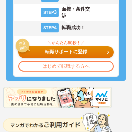
面接・条件交
3
STEP
渉
4
転職成功！
STEP
転職サポートに登録
はじめて転職する方へ