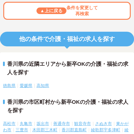
条件を変更して
▲上に戻る
再検索
他の条件で介護・福祉の求人を探す
香川県の近隣エリアから新卒OKの介護・福祉の求
人を探す
徳島県
愛媛県
高知県
香川県の市区町村から新卒OKの介護・福祉の求人
を探す
高松市
丸亀市
坂出市
善通寺市
観音寺市
さぬき市
東かが
わ市
三豊市
木田郡三木町
香川郡直島町
綾歌郡宇多津町
綾