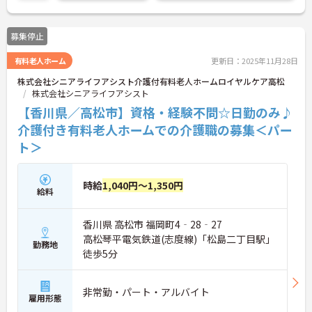
しやすく、長く安心して勤務していただける職場で
す。
ぜひ詳細は担当アドバイザーへお尋ねください。
募集停止
有料老人ホーム
更新日：2025年11月28日
株式会社シニアライフアシスト介護付有料老人ホームロイヤルケア高松
株式会社シニアライフアシスト
【香川県／高松市】資格・経験不問☆日勤のみ♪
介護付き有料老人ホームでの介護職の募集＜パー
ト＞
時給
1,040円～1,350円
給料
香川県 高松市 福岡町4‐28‐27
高松琴平電気鉄道(志度線)「松島二丁目駅」
勤務地
徒歩5分
非常勤・パート・アルバイト
雇用形態