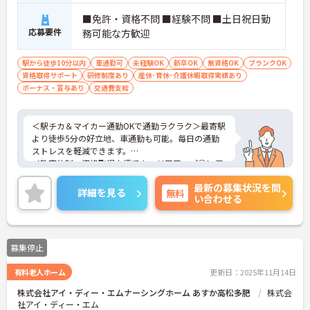
■免許・資格不問 ■経験不問 ■土日祝日勤
応募要件
務可能な方歓迎
駅から徒歩10分以内
車通勤可
未経験OK
新卒OK
無資格OK
ブランクOK
資格取得サポート
研修制度あり
産休･育休･介護休暇取得実績あり
ボーナス・賞与あり
交通費支給
＜駅チカ＆マイカー通勤OKで通勤ラクラク＞最寄駅
より徒歩5分の好立地、車通勤も可能。毎日の通勤
ストレスを軽減できます。
＜教育体制・資格取得支援でキャリアアップ◎＞個
別プリセプター配置＆資格取得支援制度で未経験や
最新の募集状況を問
無資格からでも安心スタート！
詳細を見る
無料
い合わせる
＜柔軟なシフト勤務が可能＞週2日～5日、1日4時間
から勤務相談ができるので家庭の事情や希望に合わ
せて働けます。
ご興味のある方には、面接対策ポイント等、さらに
募集停止
詳細をお話ししますのでお気軽にご相談ください！
有料老人ホーム
更新日：2025年11月14日
株式会社アイ・ディー・エムナーシングホーム あすか高松多肥
株式会
社アイ・ディー・エム