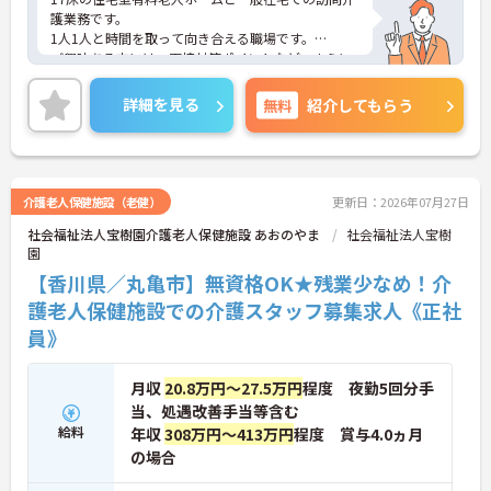
護業務です。
1人1人と時間を取って向き合える職場です。
ご興味ある方には、面接対策ポイントなど、さらに
詳細をお話しいたしますのでお気軽にご相談くださ
い。
詳細を見る
無料
紹介してもらう
介護老人保健施設（老健）
更新日：2026年07月27日
社会福祉法人宝樹園介護老人保健施設 あおのやま
社会福祉法人宝樹
園
【香川県／丸亀市】無資格OK★残業少なめ！介
護老人保健施設での介護スタッフ募集求人《正社
員》
月収
20.8万円～27.5万円
程度 夜勤5回分手
当、処遇改善手当等含む
給料
年収
308万円～413万円
程度 賞与4.0ヵ月
の場合