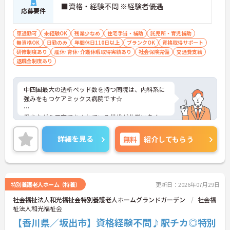
■資格・経験不問 ※経験者優遇
応募要件
車通勤可
未経験OK
残業少なめ
住宅手当・補助
託児所・育児補助
無資格OK
日勤のみ
年間休日110日以上
ブランクOK
資格取得サポート
研修制度あり
産休･育休･介護休暇取得実績あり
社会保険完備
交通費支給
退職金制度あり
中四国最大の透析ベッド数を持つ同院は、内科系に
強みをもつケアミックス病院です☆
働きながら子育てをされている世代が非常に多く、
院内では30代～40代がおよそ全体の70％程度を占め
ています！
詳細を見る
無料
紹介してもらう
全職員の70％以上が5年以上勤めており、定着率も
非常に良い病院です◎
「しっかりと学びたい方」「家庭と両立したい方」
特別養護老人ホーム（特養）
更新日：2026年07月29日
など様々な思いを持った方々が働いています！
社会福祉法人和光福祉会特別養護老人ホームグランドガーデン
社会福
祉法人和光福祉会
ご興味がある方は是非一度マイナビまでお問い合わ
せください！さらに詳細などお伝えします！！
【香川県／坂出市】資格経験不問♪駅チカ◎特別