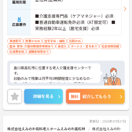
雇用形態
■介護支援専門員（ケアマネジャー）必須
■普通自動車運転免許必須（AT限定可） ■
応募要件
実務経験2年以上（居宅支援）必須
車通勤可
残業少なめ
住宅手当・補助
日勤のみ
産休･育休･介護休暇取得実績あり
高収入
ボーナス・賞与あり
社会保険完備
交通費支給
退職金制度あり
香川県高松市に位置する老人介護支援センターで
す。
日勤のみで残業は月平均3時間程度と少なめなの
で、プライベートとの両立がしやすい環境です。
賞与は計4.2ヶ月分の支給実績と、嬉しい高待遇で
す。
詳細を見る
無料
紹介してもらう
ご興味のある方には、面接対策ポイントなど、さら
に詳細をお話しいたしますのでお気軽にご相談くだ
さい！
更新日：2026年07月27日
株式会社えみのわ有料老人ホームえみのわ高松林
株式会社えみのわ