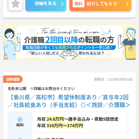
整っています。◆若手～中高年まで幅広い年代が活
詳細を見る
無料
紹介してもらう
躍中！短時間正社員制度などライフスタイルに合わ
せた柔軟な働き方が可能です。産休・育休の取得を
推進しており、復帰時には最大10万円支給の独自制
度「育児休業給付金＋（プラス）」をご用意。子育
て世代のキャリアを強力に支援します。◆働きなが
ら成長！資格取得を最大10万円補助 多職種連携で専
門知識が磨けるチームケア実践 頑張りやスキルが給
与・役職にしっかり反映。 明確なキャリアパス制度
が整っている環境で、 目標を持って長く活躍できま
す！
訪問看護
更新日：2026年08月05日
名称非公開 ※詳細はお問合せください
【香川県／高松市】希望休制度あり／賞与年2回
／社員給食あり（手当支給）◎＜施設／介護職＞
月収
24.6万円
～諸手当込み・夜勤5回想定
給料
年収
330万円～374万円