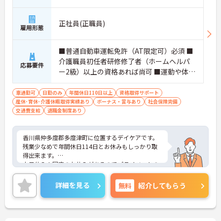
正社員(正職員)
雇用形態
■普通自動車運転免許（AT限定可）必須 ■
介護職員初任者研修修了者（ホームヘルパ
応募要件
ー2級）以上の資格あれば尚可 ■運動や体を
動すことが好きな方歓迎 ■訪問介護、通所
介護経験者優遇
車通勤可
日勤のみ
年間休日110日以上
資格取得サポート
産休･育休･介護休暇取得実績あり
ボーナス・賞与あり
社会保険完備
交通費支給
退職金制度あり
香川県仲多度郡多度津町に位置するデイケアです。
残業少なめで年間休日114日とお休みもしっかり取
得出来ます。
土日休み！固定のお休みがあるのでプライベートの
予定も立てやすい環境です。
ご興味をお持ちの方はお気軽にお問い合わせくださ
詳細を見る
無料
紹介してもらう
い。