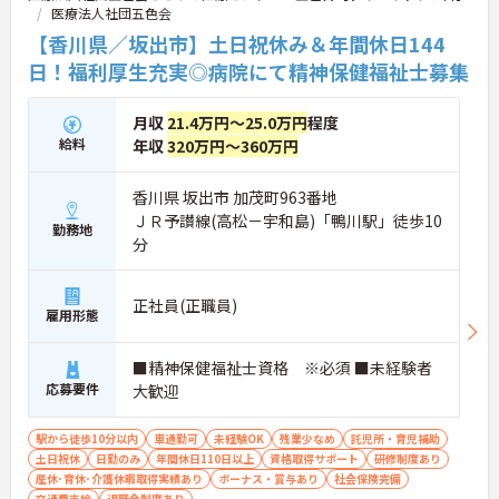
医療法人社団五色会
【香川県／坂出市】土日祝休み＆年間休日144
日！福利厚生充実◎病院にて精神保健福祉士募集
月収
21.4万円～25.0万円
程度
給料
年収
320万円～360万円
香川県 坂出市 加茂町963番地
ＪＲ予讃線(高松－宇和島)「鴨川駅」徒歩10
勤務地
分
正社員(正職員)
雇用形態
■精神保健福祉士資格 ※必須 ■未経験者
応募要件
大歓迎
駅から徒歩10分以内
車通勤可
未経験OK
残業少なめ
託児所・育児補助
土日祝休
日勤のみ
年間休日110日以上
資格取得サポート
研修制度あり
産休･育休･介護休暇取得実績あり
ボーナス・賞与あり
社会保険完備
交通費支給
退職金制度あり