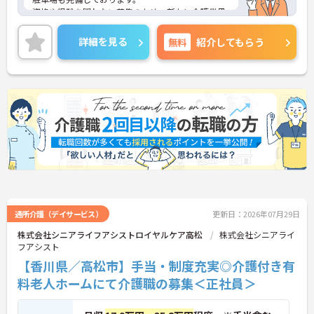
資格や経験を問わない募集のため、新たに介護業界
にチャレンジしたい方おすすめです。
ご興味をお持ちの方は是非お問い合わせください！
詳細を見る
無料
紹介してもらう
通所介護（デイサービス）
更新日：2026年07月29日
株式会社シニアライフアシストロイヤルケア高松
株式会社シニアライ
フアシスト
【香川県／高松市】手当・制度充実◎介護付き有
料老人ホームにて介護職の募集＜正社員＞