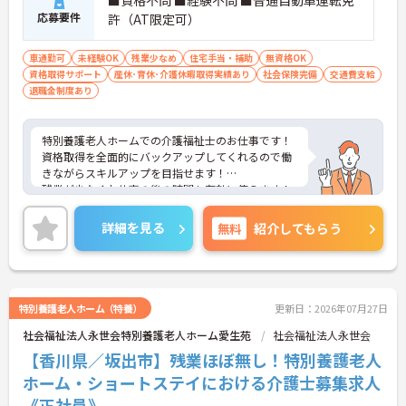
応募要件
許（AT限定可）
車通勤可
未経験OK
残業少なめ
住宅手当・補助
無資格OK
資格取得サポート
産休･育休･介護休暇取得実績あり
社会保険完備
交通費支給
退職金制度あり
特別養護老人ホームでの介護福祉士のお仕事です！
資格取得を全面的にバックアップしてくれるので働
きながらスキルアップを目指せます！
残業が少なくお仕事の後の時間も有効に使えます！
ご興味ある方には、面接のポイントなど、さらに詳
細をお話致しますのでお気軽にご相談ください。
詳細を見る
無料
紹介してもらう
特別養護老人ホーム（特養）
更新日：2026年07月27日
社会福祉法人永世会特別養護老人ホーム愛生苑
社会福祉法人永世会
【香川県／坂出市】残業ほぼ無し！特別養護老人
ホーム・ショートステイにおける介護士募集求人
《正社員》