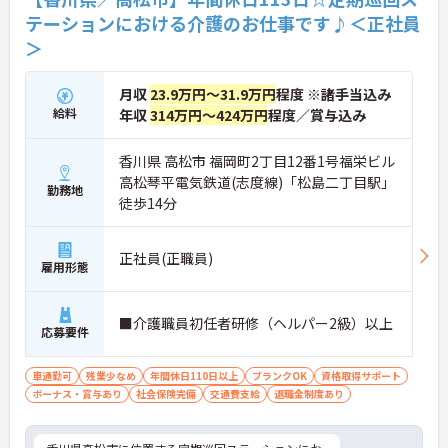
テーションにおける介護のお仕事です♪＜正社員
＞
月収
23.9万円～31.9万円
程度 ※諸手当込み
給料
年収
314万円～424万円
程度／賞与込み
香川県 高松市 福岡町2丁目12番1号福栄ビル
高松琴平電気鉄道(志度線)「松島二丁目駅」
勤務地
徒歩14分
正社員(正職員)
雇用形態
■介護職員初任者研修（ヘルパー2級）以上
応募要件
車通勤可
残業少なめ
年間休日110日以上
ブランクOK
資格取得サポート
ボーナス・賞与あり
社会保険完備
交通費支給
退職金制度あり