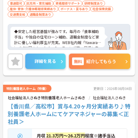
お考えの方、入居者様それぞれに合わせ
車通勤可
託児所・育児補助
資格取得サポート
研修制度あり
産休･育休･介護休暇取得実績あり
た、温かいケアを提供したい方、これまで
ボーナス・賞与あり
社会保険完備
交通費支給
退職金制度あり
の介護分野でのご経験を有効に活用したい
方
◆安定した経営基盤が強みです。毎月の「食事補助
手当」や独自の住宅ローン補助、退職金制度など家
計に優しい福利厚生が充実。WEB社内報「Yawarag
i」や年1回のキックオフミーティング等、風通し良
く温かいコミュニケーションを育む環境が整ってい
ます。
詳細を見る
無料
紹介してもらう
◆若手～中高年まで幅広い年代が活躍中！短時間正
社員制度などライフスタイルに合わせた柔軟な働き
方が可能です。産休・育休の取得を推進しており、
復帰時には最大10万円支給の独自制度「育児休業給
付金＋（プラス）」をご用意。子育て世代のキャリ
特別養護老人ホーム（特養）
更新日：2026年08月04日
アを強力に支援します。
社会福祉法人さぬき特別養護老人ホームさぬき
社会福祉法人さぬき
◆働きながら成長！資格取得を最大10万円補助 多職
種連携で専門知識が磨けるチームケア実践 頑張りや
【香川県／高松市】賞与4.20ヶ月分実績あり♪特
スキルが給与・役職にしっかり反映。 明確なキャリ
別養護老人ホームにてケアマネジャーの募集＜正
アパス制度が整っている環境で、 目標を持って長く
社員＞
活躍できます！
月収
21.3万円～26.2万円
程度※諸手当込