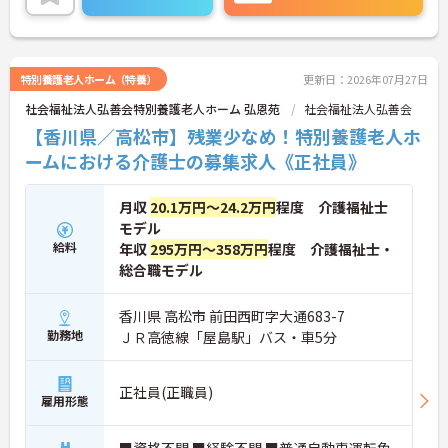
さい。
特別養護老人ホーム（特養）
更新日：2026年07月27日
社会福祉法人弘善会特別養護老人ホーム 弘恩苑
社会福祉法人弘善会
【香川県／高松市】残業少なめ！特別養護老人ホ
ームにおける介護士の募集求人《正社員》
月収
20.1万円～24.2万円
程度 介護福祉士
モデル
給料
年収
295万円～358万円
程度 介護福祉士・
総合職モデル
香川県 高松市 前田西町字大通683-7
勤務地
ＪＲ高徳線「屋島駅」バス・車5分
正社員(正職員)
雇用形態
■資格不問 ■経験不問 ■普通自動車運転免