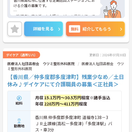
香川県高松市に位置する定期巡回ステーションにお
ける介護の募集です。
ご利用者に寄り添った介護サービスの提供を行って
いただける方を募集しています。また、年間休日は1
13日もあり、プライベートを大切にしながらご勤務
詳細を見る
無料
紹介してもらう
いただけます。
ご興味のある方には、面接対策ポイントなど、さら
に詳細をお話しいたしますのでお気軽にご相談くだ
さい！
デイケア（通所リハ）
更新日：2026年07月30日
医療法人社団昌樹会 ウツミ整形外科医院
医療法人社団昌樹会 ウツ
ミ整形外科医院
【香川県／仲多度郡多度津町】残業少なめ／土日
休み♪デイケアにて介護職員の募集＜正社員＞
月収
15.1万円～30.5万円
程度※諸手当込
給料
年収
220万円～411万円
程度
香川県 仲多度郡多度津町 道福寺138－3
ＪＲ土讃線(高松－多度津)「多度津駅」バ
勤務地
ス・車3分