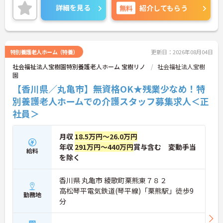
やすい環境です。
詳細を見る
無料
紹介してもらう
ご興味をお持ちの方はお気軽にお問い合わせくださ
い。
特別養護老人ホーム（特養）
更新日：2026年08月04日
社会福祉法人宝樹園特別養護老人ホーム 宝樹リノ
社会福祉法人宝樹
園
【香川県／丸亀市】無資格OK★残業少なめ！特
別養護老人ホームでの介護スタッフ募集求人＜正
社員＞
月収
18.5万円～26.0万円
年収
291万円～440万円
賞与含む 変動手当
給料
を除く
香川県 丸亀市 綾歌町栗熊東７８２
高松琴平電気鉄道(琴平線)「栗熊駅」徒歩9
勤務地
分