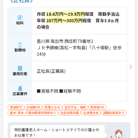
月収
18.6万円～19.9万円
程度 夜勤手当込
年収
287万円～303万円
程度 賞与3.8ヵ月
給料
の場合
香川県 坂出市 西庄町79番地1
ＪＲ予讃線(高松－宇和島)「八十場駅」徒歩
勤務地
14分
正社員(正職員)
雇用形態
■資格不問 ■経験不問
応募要件
車通勤可
未経験OK
残業少なめ
住宅手当・補助
無資格OK
産休･育休･介護休暇取得実績あり
社会保険完備
交通費支給
退職金制度あり
特別養護老人ホーム・ショートステイでの介護士の
お仕事です！