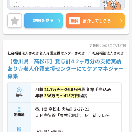
残業がほとんどありませんのでお仕事の後の時間も
有効に使えます！
詳細を見る
無料
紹介してもらう
ご興味ある方には、面接のポイントなど、さらに詳
細をお話致しますのでお気軽にご相談ください。
更新日：2026年07月27日
社会福祉法人さぬき老人介護支援センターさぬき
社会福祉法人さぬき
【香川県／高松市】賞与計4.2ヶ月分の支給実績
あり☆老人介護支援センターにてケアマネジャー
募集
月収
21.7万円～26.6万円
程度 諸手当込み
給料
年収
336万円～415万円
程度
香川県 高松市 宮脇町2-37-21
勤務地
ＪＲ高徳線「栗林公園北口駅」徒歩15分
正社員(正職員)