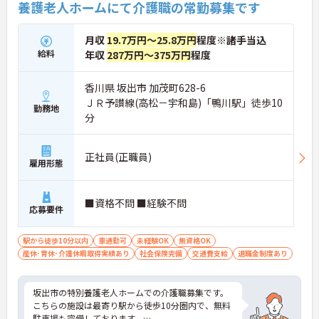
養護老人ホームにて介護職の常勤募集です
月収
19.7万円～25.8万円
程度※諸手当込
給料
年収
287万円～375万円
程度
香川県 坂出市 加茂町628-6
ＪＲ予讃線(高松－宇和島)「鴨川駅」徒歩10
勤務地
分
正社員(正職員)
雇用形態
■資格不問 ■経験不問
応募要件
駅から徒歩10分以内
車通勤可
未経験OK
無資格OK
産休･育休･介護休暇取得実績あり
社会保険完備
交通費支給
退職金制度あり
坂出市の特別養護老人ホームでの介護職募集です。
こちらの施設は最寄り駅から徒歩10分圏内で、無料
駐車場も完備しております。