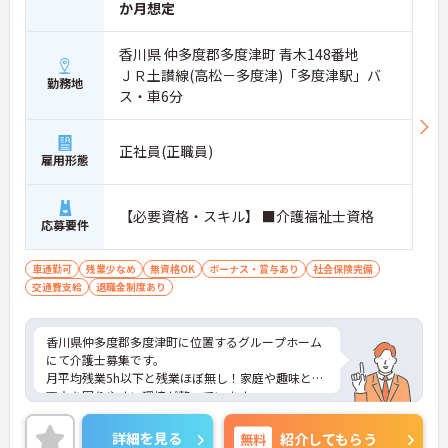
か月想定
香川県 仲多度郡多度津町 青木148番地
ＪＲ土讃線(高松－多度津)「多度津駅」バ
勤務地
ス・車6分
正社員(正職員)
雇用形態
【必要資格・スキル】 ■介護福祉士資格
応募要件
車通勤可
残業少なめ
無資格OK
ボーナス・賞与あり
社会保険完備
交通費支給
退職金制度あり
香川県仲多度郡多度津町に位置するグループホーム
にて介護士募集です。
月平均残業5h以下と残業ほぼ無し！家庭や趣味との
両立を図りやすい環境が整っています。
ご興味のある方には、面接対策ポイントなど、さら
に詳細をお話いたしますので、お気軽にご相談くだ
詳細を見る
無料
紹介してもらう