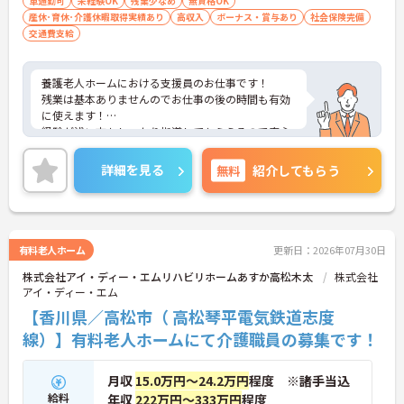
車通勤可
未経験OK
残業少なめ
無資格OK
産休･育休･介護休暇取得実績あり
高収入
ボーナス・賞与あり
社会保険完備
交通費支給
養護老人ホームにおける支援員のお仕事です！
残業は基本ありませんのでお仕事の後の時間も有効
に使えます！
経験が浅い方もしっかり指導してもらえるので安心
してお仕事を始められる環境です！
ご興味ある方には、面接のポイントなど、さらに詳
詳細を見る
無料
紹介してもらう
細をお話致しますのでお気軽にご相談ください。
有料老人ホーム
更新日：2026年07月30日
株式会社アイ・ディー・エムリハビリホームあすか高松木太
株式会社
アイ・ディー・エム
【香川県／高松市（ 高松琴平電気鉄道志度
線）】有料老人ホームにて介護職員の募集です！
月収
15.0万円～24.2万円
程度 ※諸手当込
給料
年収
222万円～333万円
程度