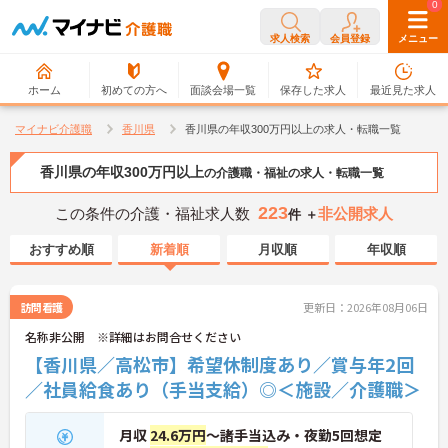
0
0
求人検索
会員登録
メニュー
ホーム
初めての方へ
面談会場一覧
保存した求人
最近見た求人
マイナビ介護職
香川県
香川県の年収300万円以上の求人・転職一覧
香川県の年収300万円以上
の介護職・福祉の求人・転職一覧
223
この条件の介護・福祉求人数
非公開求人
件 ＋
おすすめ順
新着順
月収順
年収順
訪問看護
更新日：2026年08月06日
名称非公開 ※詳細はお問合せください
【香川県／高松市】希望休制度あり／賞与年2回
／社員給食あり（手当支給）◎＜施設／介護職＞
月収
24.6万円
～諸手当込み・夜勤5回想定