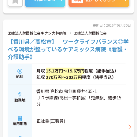
せください。さらに詳細などお伝えします！
更新日：2026年07月30日
医療法人財団博仁会キナシ大林病院
医療法人財団博仁会
【香川県／高松市】 ワークライフバランス◎学
べる環境が整っているケアミックス病院《看護・
介護助手》
月収
15.1万円～19.6万円
程度（諸手当込）
給料
年収
270万円～302万円
程度（諸手当込）
香川県 高松市 鬼無町藤井435-1
ＪＲ予讃線(高松－宇和島)「鬼無駅」徒歩15
勤務地
分
正社員(正職員)
雇用形態