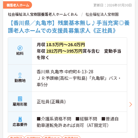
養護老人ホーム
更新日：2026年07月30日
社会福祉法人宝樹園養護老人ホームくおん
社会福祉法人宝樹園
【香川県／丸亀市】残業基本無し♪手当充実◎養
護老人ホームでの支援員募集求人《正社員》
月収
18.5万円～26.0万円
年収
282万円～395万円
賞与含む 変動手当
給料
を除く
香川県 丸亀市 中府町4-13-28
ＪＲ予讃線(高松－宇和島)「丸亀駅」バス・
勤務地
車5分
正社員(正職員)
雇用形態
■介護系資格不問 ■経験不問 ■普通自
応募要件
動車運転免許あれば尚可（AT限定可）