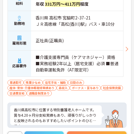
給料
年収
331万円～411万円
程度
香川県 高松市 宮脇町2-37-21
勤務地
ＪＲ高徳線「高松(香川)駅」バス・車10分
正社員(正職員)
雇用形態
■介護支援専門員（ケアマネジャー）資格
■実務経験2年以上（居宅支援）必須 ■普通
応募要件
自動車運転免許（AT限定可）
車通勤可
残業少なめ
住宅手当・補助
日勤のみ
産休･育休･介護休暇取得実績あり
高収入
ボーナス・賞与あり
社会保険完備
交通費支給
退職金制度あり
香川県高松市に位置する特別養護老人ホームです。
賞与4.20ヶ月分支給実績もあり、頑張りがしっかり
と反映されるのもおすすめしたいポイントのひとつ
です。
固定のお休みもあるのでプライベートの予定も立て