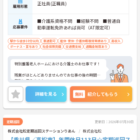
正社員(正職員)
雇用形態
■介護系資格不問 ■経験不問 ■普通自
応募要件
動車運転免許あれば尚可（AT限定可）
駅から徒歩10分以内
車通勤可
産休･育休･介護休暇取得実績あり
高収入
ボーナス・賞与あり
社会保険完備
交通費支給
退職金制度あり
特別養護老人ホームにおける介護士のお仕事です！
残業がほとんどありませんのでお仕事の後の時間も
有効に使えます！
無資格・経験が浅い方もしっかり指導してもらえる
詳細を見る
無料
紹介してもらう
ので安心してお仕事を始められる環境です！
ご興味ある方には、面接のポイントなど、さらに詳
細をお話致しますのでお気軽にご相談ください。
定期巡回
更新日：2026年07月30日
株式会社松定期巡回ステーションりあん
株式会社松
【香川県／高松市】年間休日113日☆定期巡回ス