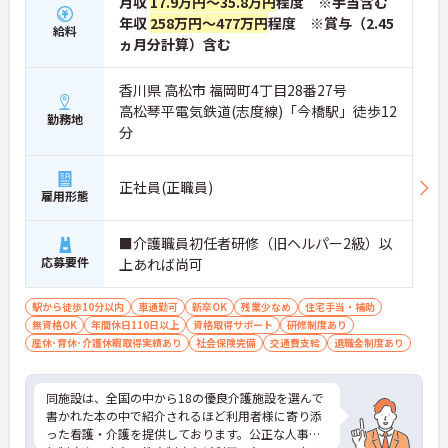
月収
17.9万円～35.8万円
程度 ※手当含む
年収
258万円～477万円
程度 ※賞与（2.45
給料
ヵ月分計算）含む
香川県 高松市 福岡町4丁目28番27号
高松琴平電気鉄道(志度線)「今橋駅」徒歩12
勤務地
分
正社員(正職員)
雇用形態
■介護職員初任者研修（旧ヘルパー2級）以
応募要件
上あれば尚可
駅から徒歩10分以内
車通勤可
新卒OK
残業少なめ
住宅手当・補助
無資格OK
年間休日110日以上
資格取得サポート
研修制度あり
産休･育休･介護休暇取得実績あり
社会保険完備
交通費支給
退職金制度あり
同施設は、全国の中から18の優良介護施設を選んで
書かれた本の中で紹介されるほど利用者様に寄り添
った看護・介護を提供しております。公正な人事評