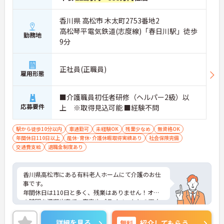
香川県 高松市 木太町2753番地2
高松琴平電気鉄道(志度線)「春日川駅」徒歩
勤務地
9分
正社員(正職員)
雇用形態
■介護職員初任者研修（ヘルパー2級）以
応募要件
上 ※取得見込可能 ■経験不問
駅から徒歩10分以内
車通勤可
未経験OK
残業少なめ
無資格OK
年間休日110日以上
産休･育休･介護休暇取得実績あり
社会保険完備
交通費支給
退職金制度あり
香川県高松市にある有料老人ホームにて介護のお仕
事です。
年間休日は110日と多く、残業はありません！オフ
の時間を満喫出来て、家事やプライベートとの両立
がしやすい職場です♪
ご興味がある方は是非一度マイナビまでお問い合わ
詳細を見る
無料
紹介してもらう