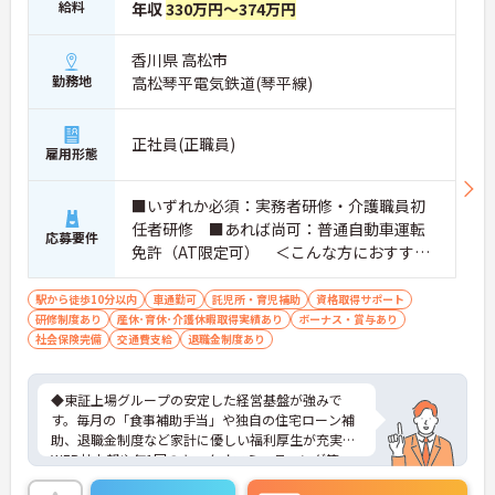
給料
年収
330万円～374万円
香川県 高松市
勤務地
高松琴平電気鉄道(琴平線)
正社員(正職員)
雇用形態
■いずれか必須：実務者研修・介護職員初
任者研修 ■あれば尚可：普通自動車運転
応募要件
免許（AT限定可） ＜こんな方におすすめ
＞ワークライフバランスを大切にしたいと
お考えの方、入居者様それぞれに合わせ
駅から徒歩10分以内
車通勤可
託児所・育児補助
資格取得サポート
研修制度あり
産休･育休･介護休暇取得実績あり
た、温かいケアを提供したい方、これまで
ボーナス・賞与あり
社会保険完備
交通費支給
退職金制度あり
の介護分野でのご経験を有効に活用したい
方
◆東証上場グループの安定した経営基盤が強みで
す。毎月の「食事補助手当」や独自の住宅ローン補
助、退職金制度など家計に優しい福利厚生が充実。
WEB社内報や年1回のキックオフミーティング等、
風通し良く温かいコミュニケーションを育む環境が