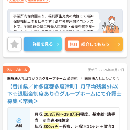
事業所内保育園あり、福利厚生充実の病院にて精神
保健福祉士のお仕事です！高年者雇用開発コンテス
トで、全国1位の厚生労働大臣表彰・最優秀賞を受
賞したり、仕事と子育ての両立を推進している優良
な「子育てサポート企業」としてプラチナくるみん
の認定を受けた法人なので安心して働いていただけ
詳細を見る
無料
紹介してもらう
ると思います♪土日祝がお休み、年間休日140日以
上あり、ワークライフバランスも重視できます。
ご興味ある方には、面接対策ポイントなど、さらに
詳細をお話しいたしますのでお気軽にご相談くださ
い！
グループホーム
更新日：2026年07月27日
医療法人社団ひかり会グループホーム 愛寿苑
医療法人社団ひかり会
【香川県／仲多度郡多度津町】月平均残業5h以
下☆退職金制度あり◎グループホームにて介護士
募集＜常勤＞
月収
20.8万円～29.8万円
程度、基本給+諸手
当 ※当直4回想定
給料
年収
300万円
～程度、月収×12ヶ月＋賞与3