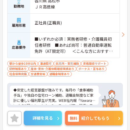
香川県 高松市
勤務地
ＪＲ高徳線
正社員(正職員)
雇用形態
■いずれか必須：実務者研修・介護職員初
任者研修 ■あれば尚可：普通自動車運転
応募要件
免許（AT限定可） ＜こんな方におすすめ
＞ワークライフバランスを大切にしたいと
お考えの方、入居者様それぞれに合わせ
駅から徒歩10分以内
車通勤可
託児所・育児補助
資格取得サポート
研修制度あり
産休･育休･介護休暇取得実績あり
た、温かいケアを提供したい方、これまで
ボーナス・賞与あり
社会保険完備
交通費支給
退職金制度あり
の介護分野でのご経験を有効に活用したい
方
◆安定した経営基盤が強みです。毎月の「食事補助
手当」や独自の住宅ローン補助、退職金制度など家
計に優しい福利厚生が充実。WEB社内報「Yawarag
i」や年1回のキックオフミーティング等、風通し良
く温かいコミュニケーションを育む環境が整ってい
ます。
詳細を見る
無料
紹介してもらう
◆若手～中高年まで幅広い年代が活躍中！短時間正
社員制度などライフスタイルに合わせた柔軟な働き