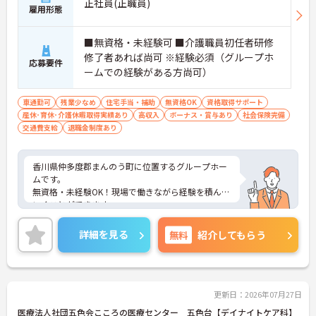
正社員(正職員)
雇用形態
■無資格・未経験可 ■介護職員初任者研修
修了者あれば尚可 ※経験必須（グループホ
応募要件
ームでの経験がある方尚可）
車通勤可
残業少なめ
住宅手当・補助
無資格OK
資格取得サポート
産休･育休･介護休暇取得実績あり
高収入
ボーナス・賞与あり
社会保険完備
交通費支給
退職金制度あり
香川県仲多度郡まんのう町に位置するグループホー
ムです。
無資格・未経験OK！現場で働きながら経験を積んで
いくことができます。
マイカー通勤可能なので行き帰りがスムーズです。
ご興味をお持ちの方はお気軽にお問い合わせくださ
詳細を見る
無料
紹介してもらう
い。
更新日：2026年07月27日
医療法人社団五色会こころの医療センター 五色台【デイナイトケア科】