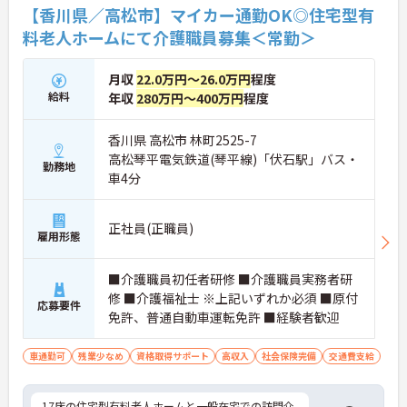
【香川県／高松市】マイカー通勤OK◎住宅型有
料老人ホームにて介護職員募集＜常勤＞
月収
22.0万円～26.0万円
程度
給料
年収
280万円～400万円
程度
香川県 高松市 林町2525-7
高松琴平電気鉄道(琴平線)「伏石駅」バス・
勤務地
車4分
正社員(正職員)
雇用形態
■介護職員初任者研修 ■介護職員実務者研
修 ■介護福祉士 ※上記いずれか必須 ■原付
応募要件
免許、普通自動車運転免許 ■経験者歓迎
車通勤可
残業少なめ
資格取得サポート
高収入
社会保険完備
交通費支給
17床の住宅型有料老人ホームと一般在宅での訪問介