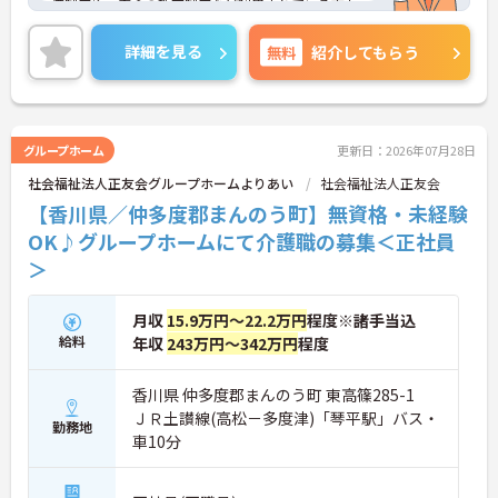
価制度や、安心の教育制度など利用されている方も
働いている職員も充実した生活を送ることができる
環境が整っております。年間休日110日以上、残業
詳細を見る
無料
紹介してもらう
はほとんど無しとご家庭やプライベートとも両立が
しやすく、長く安心して勤務していただける職場で
す。
ご興味のある方には、面接対策ポイントなどさらに
グループホーム
更新日：2026年07月28日
詳細をお話いたしますので、お気軽にご相談くださ
社会福祉法人正友会グループホームよりあい
社会福祉法人正友会
い。
【香川県／仲多度郡まんのう町】無資格・未経験
OK♪グループホームにて介護職の募集＜正社員
＞
月収
15.9万円～22.2万円
程度※諸手当込
給料
年収
243万円～342万円
程度
香川県 仲多度郡まんのう町 東高篠285-1
ＪＲ土讃線(高松－多度津)「琴平駅」バス・
勤務地
車10分