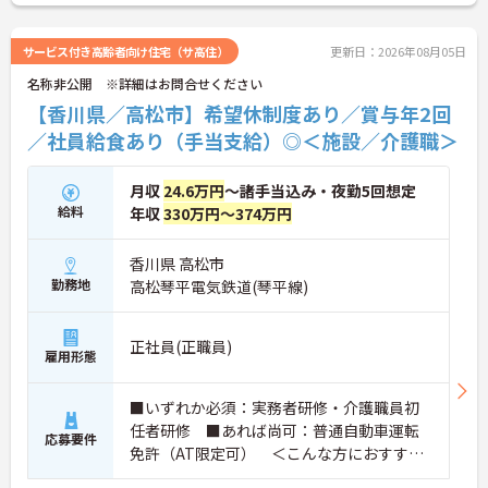
方が可能です。産休・育休の取得を推進しており、
復帰時には最大10万円支給の独自制度「育児休業給
付金＋（プラス）」をご用意。子育て世代のキャリ
サービス付き高齢者向け住宅（サ高住）
更新日：2026年08月05日
アを強力に支援します。
名称非公開 ※詳細はお問合せください
◆働きながら成長！資格取得を最大10万円補助 多職
種連携で専門知識が磨けるチームケア実践 頑張りや
【香川県／高松市】希望休制度あり／賞与年2回
スキルが給与・役職にしっかり反映。 明確なキャリ
／社員給食あり（手当支給）◎＜施設／介護職＞
アパス制度が整っている環境で、 目標を持って長く
活躍できます！
月収
24.6万円
～諸手当込み・夜勤5回想定
給料
年収
330万円～374万円
香川県 高松市
勤務地
高松琴平電気鉄道(琴平線)
正社員(正職員)
雇用形態
■いずれか必須：実務者研修・介護職員初
任者研修 ■あれば尚可：普通自動車運転
応募要件
免許（AT限定可） ＜こんな方におすすめ
＞ワークライフバランスを大切にしたいと