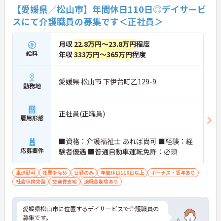
・夜勤の記載はありません
【愛媛県／松山市】年間休日110日◎デイサービ
・週休2日制です
スにて介護職員の募集です＜正社員＞
→ プライベートとの両立を目指しやすい環境です♪
月収
22.8万円～23.8万円
程度
■ 専門資格を活かして活躍
給料
年収
333万円～365万円
程度
ケアマネジャーとして専門性を発揮しやすい環境で
す
愛媛県 松山市 下伊台町乙129-9
・ケアプラン作成を担当できます
勤務地
・相談援助業務に携われます
・関係機関との連絡調整を行えます
→ 幅広い経験を積みながらスキルアップを目指せま
正社員(正職員)
雇用形態
す♪
■資格：介護福祉士 あれば尚可 ■経験：経
■ 安定収入を目指せる職場
応募要件
験者優遇 ■普通自動車運転免許：必須
収入面も大切にしながら働ける環境です
車通勤可
残業少なめ
日勤のみ
年間休日110日以上
ボーナス・賞与あり
・月給247,000円です
社会保険完備
交通費支給
退職金制度あり
・賞与支給実績があります
・資格手当を支給しています
→ 安定した収入を目指しながら長く働きやすい職場
愛媛県松山市に位置するデイサービスで介護職員の
です♪
募集です。