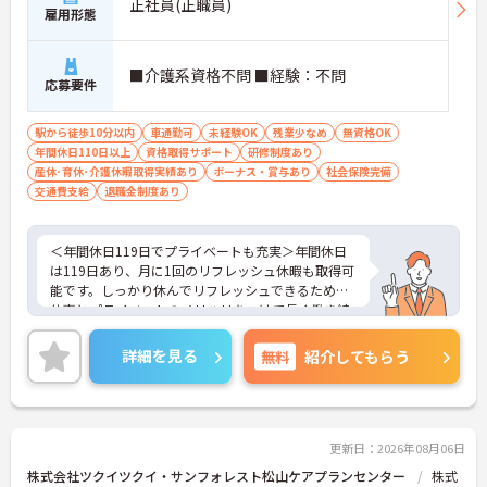
正社員(正職員)
雇用形態
■介護系資格不問 ■経験：不問
応募要件
駅から徒歩10分以内
車通勤可
未経験OK
残業少なめ
無資格OK
年間休日110日以上
資格取得サポート
研修制度あり
産休･育休･介護休暇取得実績あり
ボーナス・賞与あり
社会保険完備
交通費支給
退職金制度あり
＜年間休日119日でプライベートも充実＞年間休日
は119日あり、月に1回のリフレッシュ休暇も取得可
能です。しっかり休んでリフレッシュできるため、
仕事とプライベートのメリハリをつけて長く働き続
けられます。ワークライフバランスを重視したい方
にも安心の環境です。
詳細を見る
無料
紹介してもらう
＜少人数でじっくり向き合う「アットホームなケ
ア」＞
認知症の高齢者の方が少人数のユニット単位で共同
生活を送るグループホームです。大人数の施設とは
異なり、お一人おひとりに寄り添った丁寧なケアが
更新日：2026年08月06日
できるのが最大の魅力です。食事や入浴の介助だけ
株式会社ツクイツクイ・サンフォレスト松山ケアプランセンター
株式
でなく、一緒にレクリエーションを楽しんだり、食