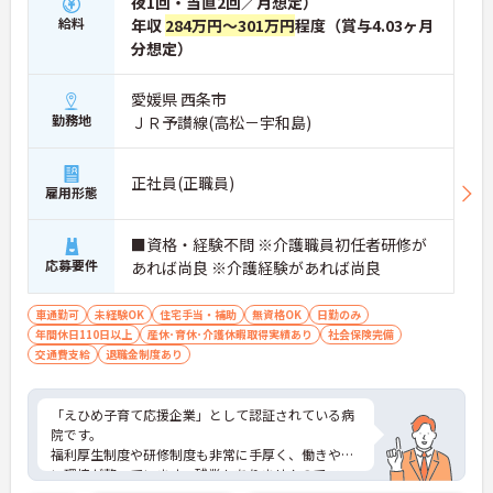
夜1回・当直2回／月想定）
の対応や専門的な医療処置は看護師が担当するため
給料
年収
284万円～301万円
程度（賞与4.03ヶ月
負担が減ります
分想定）
・介護スタッフと看護スタッフの比率が1対1で相談
しやすく、初任者研修や実務者研修からでも着実に
専門性を高められます
愛媛県 西条市
＜残業月7時間以下で身体の負担を軽減！＞
勤務地
ＪＲ予讃線(高松－宇和島)
・常勤で働くスタッフの比率が90パーセント以上と
高く、急なシフト変更や無理な長時間勤務が発生し
にくい人員体制です
正社員(正職員)
雇用形態
・訪問スケジュールに沿って施設内でのケアを行う
ため、月平均の残業時間は5時間から7時間程度とか
なり少なめに抑えられます
■資格・経験不問 ※介護職員初任者研修が
・夜勤明けの翌日は原則としてお休みとなるシフト
応募要件
あれば尚良 ※介護経験があれば尚良
編成が組まれており、しっかりと休息を取りながら
長期的な就業が可能です
＜評価制度でキャリアアップ＞
車通勤可
未経験OK
住宅手当・補助
無資格OK
日勤のみ
・介護福祉士や初任者研修などの資格や実務経験、
年間休日110日以上
産休･育休･介護休暇取得実績あり
社会保険完備
夜勤回数がしっかりと給与に反映されるためモチベ
交通費支給
退職金制度あり
ーションを維持できます
・年次を問わずリーダーや主任などのマネジメント
職へ昇格する事例も多数あり、腰を据えて長期的な
「えひめ子育て応援企業」として認証されている病
キャリア形成が可能です
院です。
福利厚生制度や研修制度も非常に手厚く、働きやす
い環境が整っています。残業もありませんのでワー