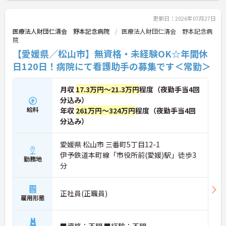
る制度が整っており、家庭との両立を目指す方にも
ぴったりです。
更新日：2026年07月27日
ご興味ある方には、面接対策ポイントなど、詳細を
医療法人財団仁清会 野本記念病院
医療法人財団仁清会 野本記念病
お話しいたしますのでお気軽にご相談ください。
院
【愛媛県／松山市】無資格・未経験OK☆年間休
日120日！病院にて看護助手の募集です＜常勤＞
月収
17.3万円～21.3万円
程度（夜勤手当4回
分込み）
給料
年収
261万円～324万円
程度（夜勤手当4回
分込み）
愛媛県 松山市 三番町5丁目12-1
伊予鉄道本町線「市役所前(愛媛)駅」徒歩3
勤務地
分
正社員(正職員)
雇用形態
■資格：不問 ■経験：不問