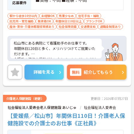
応募要件
駅から徒歩10分以内
未経験OK
残業少なめ
住宅手当・補助
託児所・育児補助
無資格OK
年間休日110日以上
ブランクOK
産休･育休･介護休暇取得実績あり
社会保険完備
交通費支給
退職金制度あり
松山市にある病院にて看護助手のお仕事です。
年間休日120日と多く、メリハリつけてご就業いた
だけます。
介護系の資格や経験がない方もチャレンジいただけ
ます。
ご興味がある方は是非一度マイナビまでお問い合わ
詳細を見る
無料
紹介してもらう
せください。さらに詳細などお伝えします！
介護老人保健施設（老健）
更新日：2026年07月27日
社会福祉法人愛寿会老人保健施設 あいじゅ
社会福祉法人愛寿会
【愛媛県／松山市】年間休日110日！介護老人保
健施設での介護士のお仕事《正社員》