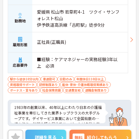
・基本土日休みで年間休日119日が確保されており
日勤のみのお仕事のため生活リズムを整えやすいで
愛媛県 松山市 若草町4-1 ツクイ・サンフ
す
ォレスト松山
勤務地
・毎月付与されるリフレッシュ休暇を活用し連休の
伊予鉄道高浜線「古町駅」徒歩9分
取得も可能でプライベートの時間もしっかりと確保
できます
・くるみん認定企業として未就学児向けのこども休
正社員(正職員)
暇や育休取得実績など子育てと両立しやすい制度が
雇用形態
充実しています
■経験：ケアマネジャーの実務経験3年以
【主任ケアマネ複数名在籍！手厚いフォロー体制で
応募要件
上 必須
業務に不安がある方も安心です】
・困難事例があった際も主任ケアマネジャーと情報
共有やケース検討ができ必要に応じて同行訪問など
駅から徒歩10分以内
車通勤可
日勤のみ
年間休日110日以上
のサポートを受けられます
資格取得サポート
研修制度あり
産休･育休･介護休暇取得実績あり
・一人ひとりの仕事量や状況に合わせて管理者が新
ボーナス・賞与あり
社会保険完備
交通費支給
退職金制度あり
規の受け入れを調整するため業務過多にならず無理
なく働けます
・公的資格取得・自己啓発支援制度が整っており働
1983年の創業以来、40年以上にわたり日本の介護福
きながら主任ケアマネジャーとしてのさらなるスキ
祉事業を牽引してきた業界トップクラスの大手グル
ルアップを目指せます
ープです。デイサービス事業において全国有数の規
模を誇り、訪問介護や居住系サービスなど多彩な事
【賞与過去実績最大185万円◎大手法人ならではの
業を展開することで、地域のあらゆるニーズにワン
充実した待遇や福利厚生が魅力です】
ストップで応える体制を確立しています。ダイバー
詳細を見る
無料
紹介してもらう