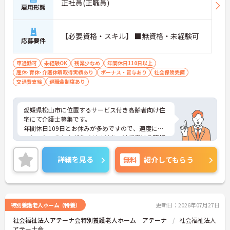
正社員(正職員)
雇用形態
【必要資格・スキル】 ■無資格・未経験可
応募要件
車通勤可
未経験OK
残業少なめ
年間休日110日以上
産休･育休･介護休暇取得実績あり
ボーナス・賞与あり
社会保険完備
交通費支給
退職金制度あり
愛媛県松山市に位置するサービス付き高齢者向け住
宅にて介護士募集です。
年間休日109日とお休みが多めですので、適度にリ
フレッシュをしながらメリハリをつけて働ける職場
です。
ご興味のある方には、面接対策ポイントなど、さら
詳細を見る
無料
紹介してもらう
に詳細をお話いたしますので、お気軽にご相談くだ
さい。
特別養護老人ホーム（特養）
更新日：2026年07月27日
社会福祉法人アテーナ会特別養護老人ホーム アテーナ
社会福祉法人
アテーナ会