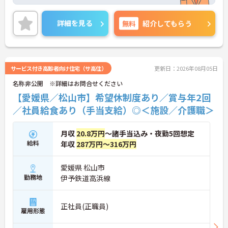
i」や年1回のキックオフミーティング等、風通し良
く温かいコミュニケーションを育む環境が整ってい
ます。
詳細を見る
無料
紹介してもらう
◆若手～中高年まで幅広い年代が活躍中！短時間正
社員制度などライフスタイルに合わせた柔軟な働き
方が可能です。産休・育休の取得を推進しており、
復帰時には最大10万円支給の独自制度「育児休業給
付金＋（プラス）」をご用意。子育て世代のキャリ
サービス付き高齢者向け住宅（サ高住）
更新日：2026年08月05日
アを強力に支援します。
名称非公開 ※詳細はお問合せください
◆働きながら成長！資格取得を最大10万円補助 多職
種連携で専門知識が磨けるチームケア実践 頑張りや
【愛媛県／松山市】希望休制度あり／賞与年2回
スキルが給与・役職にしっかり反映。 明確なキャリ
／社員給食あり（手当支給）◎＜施設／介護職＞
アパス制度が整っている環境で、 目標を持って長く
活躍できます！
月収
20.8万円
～諸手当込み・夜勤5回想定
給料
年収
287万円～316万円
愛媛県 松山市
勤務地
伊予鉄道高浜線
正社員(正職員)
雇用形態