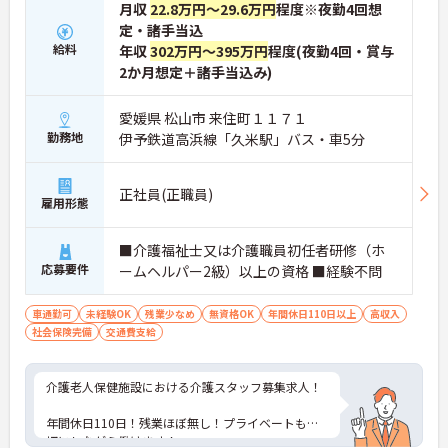
月収
22.8万円～29.6万円
程度※夜勤4回想
定・諸手当込
給料
年収
302万円～395万円
程度(夜勤4回・賞与
2か月想定＋諸手当込み)
愛媛県 松山市 来住町１１７１
勤務地
伊予鉄道高浜線「久米駅」バス・車5分
正社員(正職員)
雇用形態
■介護福祉士又は介護職員初任者研修（ホ
応募要件
ームヘルパー2級）以上の資格 ■経験不問
車通勤可
未経験OK
残業少なめ
無資格OK
年間休日110日以上
高収入
社会保険完備
交通費支給
介護老人保健施設における介護スタッフ募集求人！
年間休日110日！残業ほぼ無し！プライベートも大
切にしながら働けます！