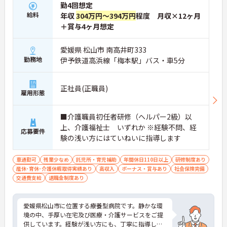
勤4回想定
給料
年収
304万円～394万円
程度 月収×12ヶ月
＋賞与4ヶ月想定
愛媛県 松山市 南高井町333
勤務地
伊予鉄道高浜線「梅本駅」バス・車5分
正社員(正職員)
雇用形態
■介護職員初任者研修（ヘルパー2級）以
上、介護福祉士 いずれか ※経験不問、経
応募要件
験の浅い方にはていねいに指導します
車通勤可
残業少なめ
託児所・育児補助
年間休日110日以上
研修制度あり
産休･育休･介護休暇取得実績あり
高収入
ボーナス・賞与あり
社会保険完備
交通費支給
退職金制度あり
愛媛県松山市に位置する療養型病院です。静かな環
境の中、手厚い在宅及び医療・介護サービスをご提
供しています。経験が浅い方にも、丁寧に指導して