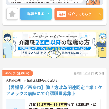
終末期にあり医療依存度の高い方を受け入れ、地域
医療を支える社会的意義の高い事業を推進していま
す。現場には看護師が24時間常駐しています。急変
詳細を見る
無料
紹介してもらう
時の対応や医療行為は看護師が担当するため、初任
者研修や実務者研修の方も食事介助や入浴介助など
の生活を支えるケアに専念できる環境です。多職種
で情報を共有し、一人で判断を抱え込まないチーム
連携の体制がしっかりと整っています。働き方の面
では、夜勤明けの翌日が原則として公休となるほ
か、月平均の残業時間も5時間から7時間程度とかな
り少なめです。常勤スタッフの比率が90パーセント
を超えているため急な勤務変更が発生しにくく、あ
らかじめ決められた訪問予定表に沿って規則正しく
働けます。入職後は現場スタッフによるお一人おひ
とりに合わせた個別のOJT研修が実施されます。eラ
ーニングも導入されており、多職種と連携しながら
専門性を着実に深めていける環境が用意されていま
デイケア（通所リハ）
更新日：2026年08月06日
す。
名称非公開 ※詳細はお問合せください
【愛媛県／西条市】働き方改革関連認定企業！ケ
★おすすめPOINT★
＜個別ＯＪＴとチーム連携で着実に成長！＞
アミックス病院にて介護職員募集♪
・入職後はお一人おひとりの習熟度に合わせた個別
のＯＪＴ研修を実施し、ｅラーニングを用いた学習
の機会も提供されます
月収
18.5万円～19.6万円
程度（準夜1回・深
・施設内には看護師が24時間常駐しており、急変時