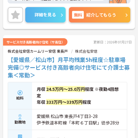
る、社員にとって理想の働き方を実現できます。
マイカー通勤が可能なため、通勤に便利です。
ご興味をお持ちの方はお気軽にお問い合わせくださ
詳細を見る
無料
紹介してもらう
い。
サービス付き高齢者向け住宅（サ高住）
更新日：2026年07月27日
株式会社安信カームリー安信 東長戸
株式会社安信
【愛媛県／松山市】月平均残業5h程度☆駐車場
完備◎サービス付き高齢者向け住宅にて介護士募
集＜常勤＞
月収
24.5万円～25.0万円
程度 ※夜勤4回想
定
給料
年収
333万円～339万円
程度
愛媛県 松山市 東長戸4丁目3-28
勤務地
伊予鉄道本町線「本町６丁目駅」徒歩28分