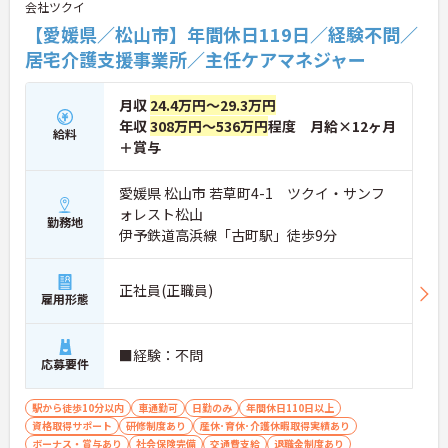
会社ツクイ
事を作ったりと、家庭的な雰囲気の中で精神的な安
【愛媛県／松山市】年間休日119日／経験不問／
定や自立を支えます。利用者様との距離が近く、
日々のふれあいを大切にしたい方にぴったりの職場
居宅介護支援事業所／主任ケアマネジャー
です。
月収
24.4万円～29.3万円
年収
308万円～536万円
程度 月給×12ヶ月
給料
＋賞与
愛媛県 松山市 若草町4-1 ツクイ・サンフ
ォレスト松山
勤務地
伊予鉄道高浜線「古町駅」徒歩9分
正社員(正職員)
雇用形態
■経験：不問
応募要件
駅から徒歩10分以内
車通勤可
日勤のみ
年間休日110日以上
資格取得サポート
研修制度あり
産休･育休･介護休暇取得実績あり
ボーナス・賞与あり
社会保険完備
交通費支給
退職金制度あり