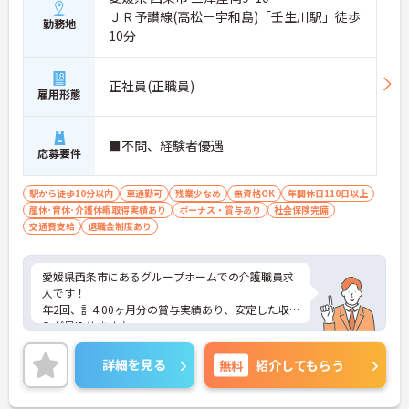
ＪＲ予讃線(高松－宇和島)「壬生川駅」徒歩
勤務地
10分
正社員(正職員)
雇用形態
■不問、経験者優遇
応募要件
駅から徒歩10分以内
車通勤可
残業少なめ
無資格OK
年間休日110日以上
産休･育休･介護休暇取得実績あり
ボーナス・賞与あり
社会保険完備
交通費支給
退職金制度あり
愛媛県西条市にあるグループホームでの介護職員求
人です！
年2回、計4.00ヶ月分の賞与実績あり、安定した収
入が見込めます♪
年間休日122日あるため、しっかり休める環境で、
ワークライフバランスを大切にした働き方が可能で
詳細を見る
無料
紹介してもらう
す。
子育て世代も安心！「えひめ子育て応援企業」認定
されている法人様の為、育児と仕事の両立を支援す