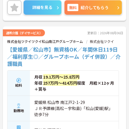
クラウフバランスを重視する方にもオススメです！
気になる方はお気軽にアドバイザーまでお問い合わ
詳細を見る
無料
紹介してもらう
せください♪
通所介護（デイサービス）
更新日：2026年08月06日
株式会社ツクイツクイ松山南江戸グループホーム
株式会社ツクイ
【愛媛県／松山市】無資格OK／年間休日119日
／福利厚生◎／グループホーム（デイ併設）／介
護職員
月収
19.1万円～25.8万円
年収
257万円～414万円
程度 月給×12ヶ月
給料
＋賞与
愛媛県 松山市 南江戸2-1-29
ＪＲ予讃線(高松－宇和島)「松山(愛媛)駅」
勤務地
徒歩7分