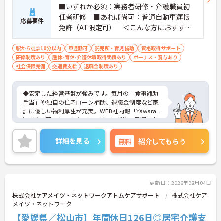
■いずれか必須：実務者研修・介護職員初
任者研修 ■あれば尚可：普通自動車運転
応募要件
免許（AT限定可） ＜こんな方におすすめ
＞ワークライフバランスを大切にしたいと
お考えの方、入居者様それぞれに合わせ
駅から徒歩10分以内
車通勤可
託児所・育児補助
資格取得サポート
研修制度あり
産休･育休･介護休暇取得実績あり
た、温かいケアを提供したい方、これまで
ボーナス・賞与あり
社会保険完備
交通費支給
退職金制度あり
の介護分野でのご経験を有効に活用したい
方
◆安定した経営基盤が強みです。毎月の「食事補助
手当」や独自の住宅ローン補助、退職金制度など家
計に優しい福利厚生が充実。WEB社内報「Yawarag
i」や年1回のキックオフミーティング等、風通し良
く温かいコミュニケーションを育む環境が整ってい
ます。
詳細を見る
無料
紹介してもらう
◆若手～中高年まで幅広い年代が活躍中！短時間正
社員制度などライフスタイルに合わせた柔軟な働き
方が可能です。産休・育休の取得を推進しており、
復帰時には最大10万円支給の独自制度「育児休業給
付金＋（プラス）」をご用意。子育て世代のキャリ
更新日：2026年08月04日
アを強力に支援します。
株式会社ケアメイツ・ネットワークアトムケアサポート
株式会社ケア
◆働きながら成長！資格取得を最大10万円補助 多職
メイツ・ネットワーク
種連携で専門知識が磨けるチームケア実践 頑張りや
【愛媛県／松山市】年間休日126日◎居宅介護支
スキルが給与・役職にしっかり反映。 明確なキャリ