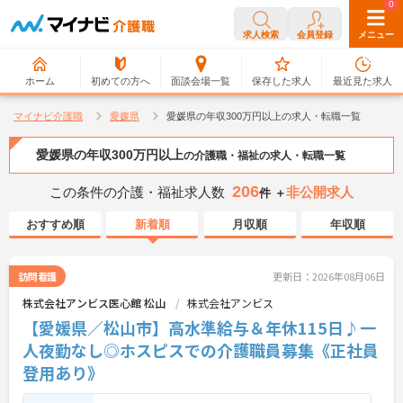
0
0
求人検索
会員登録
メニュー
ホーム
初めての方へ
面談会場一覧
保存した求人
最近見た求人
マイナビ介護職
愛媛県
愛媛県の年収300万円以上の求人・転職一覧
愛媛県の年収300万円以上
の介護職・福祉の求人・転職一覧
206
この条件の介護・福祉求人数
非公開求人
件 ＋
おすすめ順
新着順
月収順
年収順
訪問看護
更新日：2026年08月06日
株式会社アンビス医心館 松山
株式会社アンビス
【愛媛県／松山市】高水準給与＆年休115日♪一
人夜勤なし◎ホスピスでの介護職員募集《正社員
登用あり》