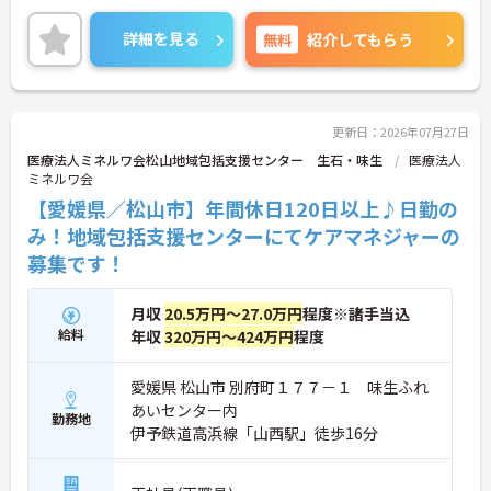
託児所完備で子育て中の方も安心です！
詳細を見る
無料
紹介してもらう
ご興味ある方には、面接のポイントなど、さらに詳
細をお話致しますのでお気軽にご相談ください。
更新日：2026年07月27日
医療法人ミネルワ会松山地域包括支援センター 生石・味生
医療法人
ミネルワ会
【愛媛県／松山市】年間休日120日以上♪日勤の
み！地域包括支援センターにてケアマネジャーの
募集です！
月収
20.5万円～27.0万円
程度※諸手当込
給料
年収
320万円～424万円
程度
愛媛県 松山市 別府町１７７－１ 味生ふれ
あいセンター内
勤務地
伊予鉄道高浜線「山西駅」徒歩16分