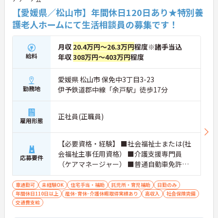
【愛媛県／松山市】年間休日120日あり★特別養
護老人ホームにて生活相談員の募集です！
月収
20.4万円～26.3万円
程度※諸手当込
給料
年収
308万円～403万円
程度
愛媛県 松山市 保免中3丁目3-23
勤務地
伊予鉄道郡中線「余戸駅」徒歩17分
正社員(正職員)
雇用形態
【必要資格・経験】 ■社会福祉士または(社
会福祉主事任用資格） ■介護支援専門員
応募要件
（ケアマネージャー） ■普通自動車免許（A
T限定可） ■PC基本操作できる方 ■生活相
談員経験者歓迎
車通勤可
未経験OK
住宅手当・補助
託児所・育児補助
日勤のみ
年間休日110日以上
産休･育休･介護休暇取得実績あり
高収入
社会保険完備
交通費支給