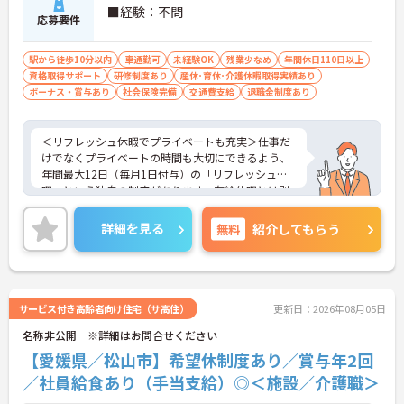
充実しています
■経験：不問
応募要件
【主任ケアマネ複数名在籍！手厚いフォロー体制で
業務に不安がある方も安心です】
駅から徒歩10分以内
車通勤可
未経験OK
残業少なめ
年間休日110日以上
・困難事例があった際も主任ケアマネジャーと情報
資格取得サポート
研修制度あり
産休･育休･介護休暇取得実績あり
共有やケース検討ができ必要に応じて同行訪問など
ボーナス・賞与あり
社会保険完備
交通費支給
退職金制度あり
のサポートを受けられます
・一人ひとりの仕事量や状況に合わせて管理者が新
規の受け入れを調整するため業務過多にならず無理
＜リフレッシュ休暇でプライベートも充実＞仕事だ
なく働けます
けでなくプライベートの時間も大切にできるよう、
・公的資格取得・自己啓発支援制度が整っており働
年間最大12日（毎月1日付与）の「リフレッシュ休
きながらケアマネジャーとしてのさらなるスキルア
暇」という独自の制度があります。有給休暇とは別
ップを目指せます
に付与されるため、これらを組み合わせて連休を取
得し、旅行や趣味を楽しむスタッフも多くいます。
詳細を見る
無料
紹介してもらう
【賞与過去実績最大185万円◎大手法人ならではの
＜多彩なキャリアパス！あなたの挑戦を応援します
充実した待遇や福利厚生が魅力です】
＞全国に事業を展開する大手企業の同社だからこ
・実績最大185万円の賞与やプラン数手当、特定事
そ、描けるキャリアは無限大です。管理職を目指す
業所加算手当など日々の頑張りがしっかりと給与に
道や、専門性をさらに高める道など、一人ひとりの
還元されます
目標に合わせた成長を会社がバックアップします。
サービス付き高齢者向け住宅（サ高住）
更新日：2026年08月05日
・勤続3年以上で対象となる退職金制度や宿泊費補
資格取得支援制度や研修制度も充実しており、働き
助などが受けられる独自の福利厚生制度ツクイPLUS
名称非公開 ※詳細はお問合せください
ながらスキルアップが可能。また、希望があれば異
を完備しています
なるサービス種別へのキャリアチェンジにも挑戦で
【愛媛県／松山市】希望休制度あり／賞与年2回
・社内規定の範囲内で髪色や髪型をはじめネイルや
きます。
／社員給食あり（手当支給）◎＜施設／介護職＞
まつげエクステが自由であり個性を大切にしながら
自分らしく働けます