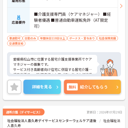
雇用形態
→ ケアマネジャーとして成長を目指せます♪
■介護支援専門員（ケアマネジャー） ■経
■ 柔軟な働き方を実現しやすい職場
験者優遇 ■普通自動車運転免許（AT限定
応募要件
可）
生活に合わせた働き方を目指せる環境です
・在宅勤務制度あり
車通勤可
日勤のみ
年間休日110日以上
ボーナス・賞与あり
社会保険完備
・子育て支援制度あり
交通費支給
・病児保育利用可能
→ 家庭と仕事の両立をしやすい環境です♪
愛媛県松山市に位置する居宅介護支援事業所でケア
マネジャーの募集です。
サービス付き高齢者向け住宅に併設する居宅介護支
援事業所で、ご利用者様のケアプラン作成や相談援
助業務などを担当していただきます。日勤のみで働
きやすく、マイカー通勤も可能です。月給247,000
詳細を見る
無料
紹介してもらう
円スタートに加え、賞与支給実績もあり、資格を活
かして安定したキャリア形成を目指せる環境です。
■ 日勤中心で働きやすい環境
通所介護（デイサービス）
更新日：2026年07月29日
社会福祉法人喜久寿デイサービスセンターウェルケア道後
社会福祉法
生活リズムを整えながら働きやすい環境です
人喜久寿
・8:00～17:00または8:30～17:30勤務です