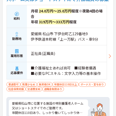
月収
24.0万円～25.0万円
程度※夜勤4回の場
合
給料
年収
319万円～333万円
程度
愛媛県 松山市 下伊台町乙129番地9
勤務地
伊予鉄道本町線「上一万駅」バス・車9分
正社員(正職員)
雇用形態
■介護福祉士あれば尚可 ■経験者優遇
応募要件
■必要なPCスキル：文字入力等の基本操作
車通勤可
残業少なめ
無資格OK
年間休日110日以上
ボーナス・賞与あり
社会保険完備
交通費支給
退職金制度あり
愛媛県松山市に位置する施設の特別養護老人ホーム
又はショートステイでのご勤務です。
年間休日110日あり、しっかり働いてしっかり休め