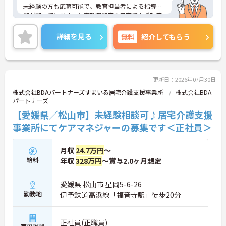
未経験の方も応募可能で、教育担当者による指導体
制が整っています。在宅勤務制度や子育て支援制度
があり、ライフスタイルに合わせた働き方を目指せ
ます。年間休日126日とお休みも充実しており、長
詳細を見る
無料
紹介してもらう
く働きやすい環境です。
ご興味のある方には、面接対策ポイントなどさらに
詳細をお話いたしますので、お気軽にご相談くださ
い。
更新日：2026年07月30日
株式会社BDAパートナーズすまいる居宅介護支援事業所
株式会社BDA
■ 働きやすさを大切にできる職場
パートナーズ
【愛媛県／松山市】未経験相談可♪居宅介護支援
仕事とプライベートの両立を目指せる環境です
・年間休日126日
事業所にてケアマネジャーの募集です＜正社員＞
・土日祝休みが基本
・休日の希望相談可能
月収
24.7万円
～
→ メリハリをつけて働きやすい環境です♪
給料
年収
328万円
～賞与2.0ヶ月想定
■ 未経験から専門職を目指せる環境
愛媛県 松山市 星岡5-6-26
勤務地
伊予鉄道高浜線「福音寺駅」徒歩20分
安心して業務を覚えられる環境です
・未経験応募可能
・教育担当者による指導あり
正社員(正職員)
・教育システム充実