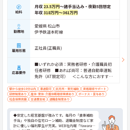
月収
23.5万円
～諸手当込み・夜勤5回想定
給料
年収
318万円～361万円
愛媛県 松山市
勤務地
伊予鉄道本町線
正社員(正職員)
雇用形態
■いずれか必須：実務者研修・介護職員初
任者研修 ■あれば尚可：普通自動車運転
応募要件
免許（AT限定可） ＜こんな方におすすめ
＞ワークライフバランスを大切にしたいと
お考えの方、入居者様それぞれに合わせ
駅から徒歩10分以内
車通勤可
託児所・育児補助
資格取得サポート
研修制度あり
産休･育休･介護休暇取得実績あり
た、温かいケアを提供したい方、これまで
ボーナス・賞与あり
社会保険完備
交通費支給
退職金制度あり
の介護分野でのご経験を有効に活用したい
方
◆安定した経営基盤が強みです。毎月の「食事補助
手当」や独自の住宅ローン補助、退職金制度など家
計に優しい福利厚生が充実。WEB社内報「Yawarag