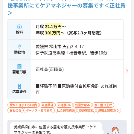
アパス制度が整っている環境で、 目標を持って長く
援事業所にてケアマネジャーの募集です＜正社員
活躍できます！
＞
月収
22.1万円
～
給料
年収
301万円
～（賞与2.3ヶ月想定）
愛媛県 松山市 天山2-4-17
勤務地
伊予鉄道高浜線「福音寺駅」徒歩10分
正社員(正職員)
雇用形態
■経験不問 ■原動機付自転車免許 あれば尚
応募要件
可
駅から徒歩10分以内
車通勤可
未経験OK
残業少なめ
寮・借り上げ
日勤のみ
ボーナス・賞与あり
社会保険完備
交通費支給
退職金制度あり
愛媛県松山市に位置する居宅介護支援事業所でケア
マネジャーの募集です。