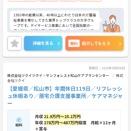
1983年の創業以来、40年以上にわたり日本の介護福
祉事業を牽引してきた業界トップクラスの大手グル
ープです。デイサービス事業において全国有数の規
模を誇り、訪問介護や居住系サービスなど多彩な事
業を展開することで、地域のあらゆるニーズにワン
ストップで応える体制を確立しています。ダイバー
詳細を見る
無料
紹介してもらう
シティ経営を積極的に推進し、多様な人材が能力を
発揮できる職場環境の構築に注力している点も大き
な特色です。また、大規模災害を見据えたBCP（事
業継続計画）の策定や独自の感染症対策ガイドライ
ンの運用など、お客様と従業員の双方を守るリスク
更新日：2026年08月06日
マネジメントも徹底されています。今後は、ご家族
株式会社ツクイツクイ・サンフォレスト松山ケアプランセンター
株式
がオンラインで情報を確認できるシステムや、AIを
会社ツクイ
活用した相談サービスの導入など、IT技術を積極的
【愛媛県／松山市】年間休日119日／リフレッシ
に取り入れ、在宅生活の質の向上と従業員の業務効
率化を両立する次世代型の介護サービスを追求して
ュ休暇あり／居宅介護支援事業所／ケアマネジャ
いく方針です。安定した事業基盤と革新への意欲を
ー
併せ持つ、長期的なキャリア形成に最適な法人で
す。
月収
21.9万円～25.2万円
★おすすめPOINT★
年収
278万円～487万円
程度 月給×12ヶ月
給料
【土日休み×残業月平均3時間！ワークライフバラ
＋賞与
ンスを大切にできる環境です】