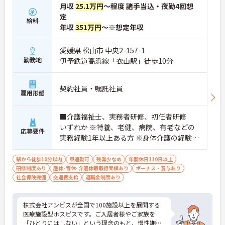
月収
25.1万円
～程度 諸手当込・夜勤4回想
定
給料
年収
351万円
～※想定年収
愛媛県 松山市 中央2-157-1
勤務地
伊予鉄道高浜線「衣山駅」徒歩10分
契約社員・嘱託社員
雇用形態
■介護福祉士、実務者研修、初任者研修
いずれか ※特養、老健、病院、有老などの
応募要件
実務経験1年以上ある方 ※身体介護の経験年
以上ある方、機械浴の使用の経験のある方
歓迎
駅から徒歩10分以内
車通勤可
残業少なめ
年間休日110日以上
研修制度あり
産休･育休･介護休暇取得実績あり
ボーナス・賞与あり
社会保険完備
交通費支給
退職金制度あり
株式会社アンビスが全国で100施設以上を展開する
医療施設型ホスピスです。ご入居者様やご家族を
「ひとりにはしない」という理念のもと、慢性期や