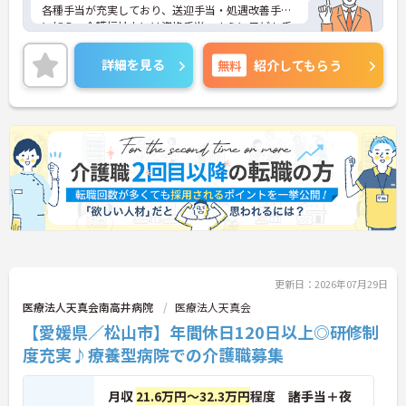
各種手当が充実しており、送迎手当・処遇改善手当
に加え、介護福祉士には資格手当、さらに子ども手
当も支給されるなど、スタッフの生活を支える制度
が整っています。年間休日110日で、夏季休暇・年
詳細を見る
無料
紹介してもらう
末年始休暇もあり、オンオフのメリハリをつけて働
ける点も魅力です。
マイカー通勤が可能で無料駐車場完備、地域に根ざ
した福祉サービスを展開する法人で安心して長く働
ける環境が整っています。
ご興味のある方には、面接対策ポイントなどさらに
詳細をお話いたしますので、お気軽にご相談くださ
い。
更新日：2026年07月29日
医療法人天真会南高井病院
医療法人天真会
【愛媛県／松山市】年間休日120日以上◎研修制
度充実♪療養型病院での介護職募集
月収
21.6万円～32.3万円
程度 諸手当＋夜