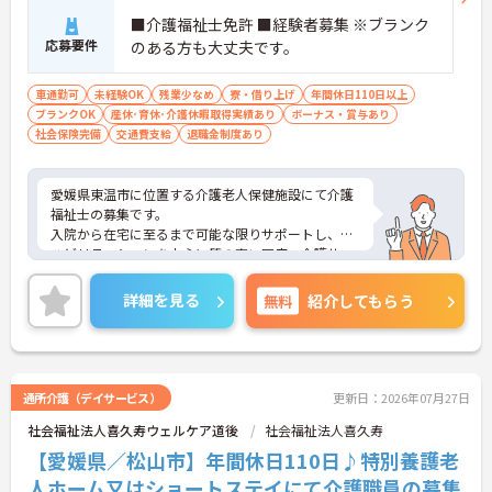
■介護福祉士免許 ■経験者募集 ※ブランク
応募要件
のある方も大丈夫です。
車通勤可
未経験OK
残業少なめ
寮・借り上げ
年間休日110日以上
ブランクOK
産休･育休･介護休暇取得実績あり
ボーナス・賞与あり
社会保険完備
交通費支給
退職金制度あり
愛媛県東温市に位置する介護老人保健施設にて介護
福祉士の募集です。
入院から在宅に至るまで可能な限りサポートし、リ
ハビリテーションを中心に質の高い医療・介護サー
ビスを目指している法人です。
アトムグループとして複数の施設を運営されてお
詳細を見る
無料
紹介してもらう
り、幅広い経験を積むことができます。ご興味をお
持ちの方は是非お問い合わせください！
通所介護（デイサービス）
更新日：2026年07月27日
社会福祉法人喜久寿ウェルケア道後
社会福祉法人喜久寿
【愛媛県／松山市】年間休日110日♪特別養護老
人ホーム又はショートステイにて介護職員の募集