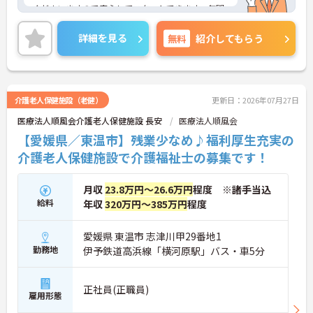
くださいますので安心してスタートできます。年間
休日は120日以上あり、メリハリのある勤務が可能
です。ご興味のある方には、面接対策ポイントな
詳細を見る
無料
紹介してもらう
ど、さらに詳細をお話しいたしますのでお気軽にご
相談ください！
介護老人保健施設（老健）
更新日：2026年07月27日
医療法人順風会介護老人保健施設 長安
医療法人順風会
【愛媛県／東温市】残業少なめ♪福利厚生充実の
介護老人保健施設で介護福祉士の募集です！
月収
23.8万円～26.6万円
程度 ※諸手当込
給料
年収
320万円～385万円
程度
愛媛県 東温市 志津川甲29番地1
勤務地
伊予鉄道高浜線「横河原駅」バス・車5分
正社員(正職員)
雇用形態