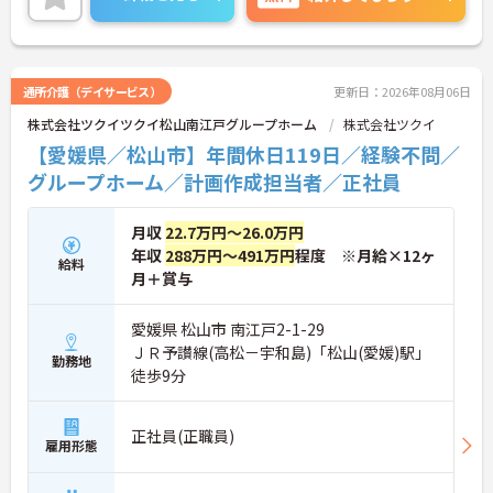
・実績最大185万円の賞与やプラン数手当、特定事
シティ経営を積極的に推進し、多様な人材が能力を
業所加算手当など日々の頑張りがしっかりと給与に
発揮できる職場環境の構築に注力している点も大き
還元されます
な特色です。また、大規模災害を見据えたBCP（事
・勤続3年以上で対象となる退職金制度や宿泊費補
業継続計画）の策定や独自の感染症対策ガイドライ
助などが受けられる独自の福利厚生制度ツクイPLUS
ンの運用など、お客様と従業員の双方を守るリスク
通所介護（デイサービス）
更新日：2026年08月06日
を完備しています
マネジメントも徹底されています。今後は、ご家族
・社内規定の範囲内で髪色や髪型をはじめネイルや
株式会社ツクイツクイ松山南江戸グループホーム
株式会社ツクイ
がオンラインで情報を確認できるシステムや、AIを
まつげエクステが自由であり個性を大切にしながら
活用した相談サービスの導入など、IT技術を積極的
【愛媛県／松山市】年間休日119日／経験不問／
自分らしく働けます
に取り入れ、在宅生活の質の向上と従業員の業務効
グループホーム／計画作成担当者／正社員
率化を両立する次世代型の介護サービスを追求して
いく方針です。安定した事業基盤と革新への意欲を
併せ持つ、長期的なキャリア形成に最適な法人で
月収
22.7万円～26.0万円
す。
年収
288万円～491万円
程度 ※月給×12ヶ
給料
月＋賞与
★おすすめPOINT★
【土日休み×残業月平均3時間！ワークライフバラ
ンスを大切にできる環境です】
愛媛県 松山市 南江戸2-1-29
・基本土日休みで年間休日119日が確保されており
ＪＲ予讃線(高松－宇和島)「松山(愛媛)駅」
勤務地
日勤のみのお仕事のため生活リズムを整えやすいで
徒歩9分
す
・毎月付与されるリフレッシュ休暇を活用し連休の
取得も可能でプライベートの時間もしっかりと確保
正社員(正職員)
できます
雇用形態
・くるみん認定企業として未就学児向けのこども休
暇や育休取得実績など子育てと両立しやすい制度が