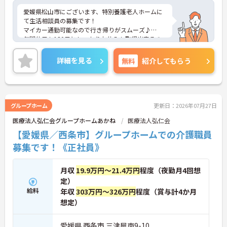
愛媛県松山市にございます、特別養護老人ホームに
て生活相談員の募集です！
マイカー通勤可能なので行き帰りがスムーズ♪
年間休日も120日としっかりお休みも取得出来るの
で、ワークライフバランスを大切にしたい方にオス
スメです◎
詳細を見る
無料
紹介してもらう
また、育児休暇制度や利用可能な託児所があり、お
子様のいらっしゃる方でも安心して働けます★
ご興味のある方は、マイナビ介護職までお問い合わ
せください。
グループホーム
更新日：2026年07月27日
医療法人弘仁会グループホームあかね
医療法人弘仁会
【愛媛県／西条市】グループホームでの介護職員
募集です！《正社員》
月収
19.9万円～21.4万円
程度（夜勤月4回想
定）
給料
年収
303万円～326万円
程度（賞与計4か月
想定）
愛媛県 西条市 三津屋南9-10