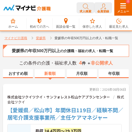
0
0
求人検索
会員登録
メニュー
ホーム
初めての方へ
面談会場一覧
保存した求人
最近見た求人
マイナビ介護職
愛媛県
愛媛県の年収500万円以上の求人・転職一覧
愛媛県の年収500万円以上
の介護職・福祉の求人・転職一覧
4
この条件の介護・福祉求人数
非公開求人
件 ＋
おすすめ順
新着順
月収順
年収順
更新日：2026年08月06日
株式会社ツクイツクイ・サンフォレスト松山ケアプランセンター
株式
会社ツクイ
【愛媛県／松山市】年間休日119日／経験不問／
居宅介護支援事業所／主任ケアマネジャー
月収
24.4万円～29.3万円