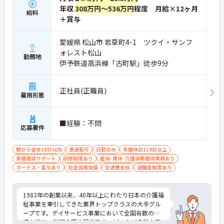
年収
308万円～536万円
程度 月給×12ヶ月
給料
＋賞与
愛媛県 松山市 若草町4-1 ツクイ・サンフ
ォレスト松山
勤務地
伊予鉄道高浜線「古町駅」徒歩9分
正社員(正職員)
雇用形態
■経験：不問
応募要件
駅から徒歩10分以内
車通勤可
日勤のみ
年間休日110日以上
資格取得サポート
研修制度あり
産休･育休･介護休暇取得実績あり
ボーナス・賞与あり
社会保険完備
交通費支給
退職金制度あり
1983年の創業以来、40年以上にわたり日本の介護福
祉事業を牽引してきた業界トップクラスの大手グル
ープです。デイサービス事業において全国有数の規
模を誇り、訪問介護や居住系サービスなど多彩な事