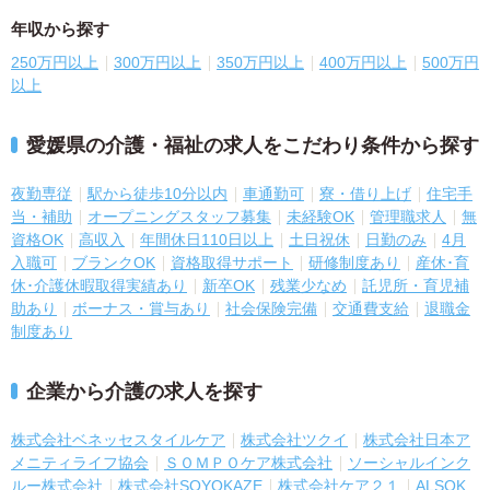
年収から探す
250万円以上
300万円以上
350万円以上
400万円以上
500万円
以上
愛媛県の介護・福祉の求人をこだわり条件から探す
夜勤専従
駅から徒歩10分以内
車通勤可
寮・借り上げ
住宅手
当・補助
オープニングスタッフ募集
未経験OK
管理職求人
無
資格OK
高収入
年間休日110日以上
土日祝休
日勤のみ
4月
入職可
ブランクOK
資格取得サポート
研修制度あり
産休･育
休･介護休暇取得実績あり
新卒OK
残業少なめ
託児所・育児補
助あり
ボーナス・賞与あり
社会保険完備
交通費支給
退職金
制度あり
企業から介護の求人を探す
株式会社ベネッセスタイルケア
株式会社ツクイ
株式会社日本ア
メニティライフ協会
ＳＯＭＰＯケア株式会社
ソーシャルインク
ルー株式会社
株式会社SOYOKAZE
株式会社ケア２１
ALSOK