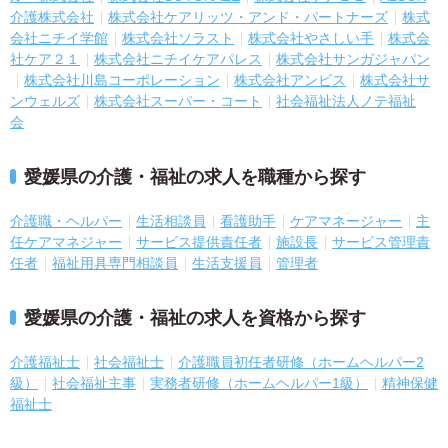
介護株式会社
株式会社ケアリッツ・アンド・パートナーズ
株式
会社ニチイ学館
株式会社ソラスト
株式会社やさしい手
株式会
社ケア２１
株式会社ニチイケアパレス
株式会社サンガジャパン
株式会社川島コーポレーション
株式会社アンビス
株式会社サ
ンウェルズ
株式会社スーパー・コート
社会福祉法人ノテ福祉
会
愛媛県の介護・福祉の求人を職種から探す
介護職・ヘルパー
生活相談員
看護助手
ケアマネージャー
主
任ケアマネジャー
サービス提供責任者
施設長
サービス管理責
任者
福祉用具専門相談員
生活支援員
管理者
愛媛県の介護・福祉の求人を資格から探す
介護福祉士
社会福祉士
介護職員初任者研修（ホームヘルパー2
級）
社会福祉主事
実務者研修（ホームヘルパー1級）
精神保健
福祉士