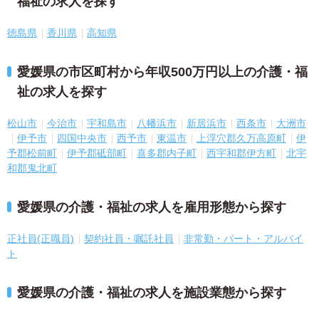
福祉の求人を探す
徳島県
香川県
高知県
愛媛県の市区町村から年収500万円以上の介護・福
祉の求人を探す
松山市
今治市
宇和島市
八幡浜市
新居浜市
西条市
大洲市
伊予市
四国中央市
西予市
東温市
上浮穴郡久万高原町
伊
予郡松前町
伊予郡砥部町
喜多郡内子町
西宇和郡伊方町
北宇
和郡鬼北町
愛媛県の介護・福祉の求人を雇用形態から探す
正社員(正職員)
契約社員・嘱託社員
非常勤・パート・アルバイ
ト
愛媛県の介護・福祉の求人を施設業態から探す