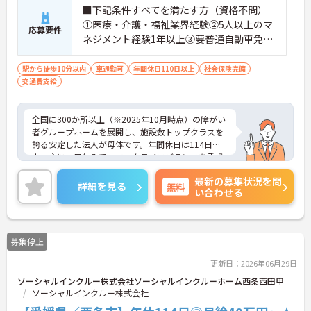
■下記条件すべてを満たす方（資格不問）
①医療・介護・福祉業界経験②5人以上のマ
応募要件
ネジメント経験1年以上③要普通自動車免許
（AT限定可）※介護業界に関する有資格者
（介護職員初任者研修、介護福祉士な
駅から徒歩10分以内
車通勤可
年間休日110日以上
社会保険完備
交通費支給
ど）、営業経験（業種問わず）、障がい福
祉経験歓迎
全国に300か所以上（※2025年10月時点）の障がい
者グループホームを展開し、施設数トップクラスを
誇る安定した法人が母体です。年間休日は114日以
上、主に土日休みで、ワークライフバランスを重視
した働き方が可能です。産前産後・育児休暇制度も
最新の募集状況を問
あり、子育て世代も安心して働ける環境が整ってい
詳細を見る
無料
い合わせる
ます。一般社員研修や外部勉強会受講支援制度など
を通じて着実にスキルアップもできます。チームを
まとめ、メンバーの成長を後押しすることにやりが
いを感じる方、新しい挑戦に意欲的な方にぴったり
募集停止
の職場です。ご興味のある方は詳細等をお伝えしま
すので、お気軽にお問い合わせください。
更新日：2026年06月29日
ソーシャルインクルー株式会社ソーシャルインクルーホーム西条西田甲
ソーシャルインクルー株式会社