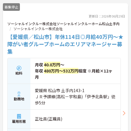
しいたしますのでお気軽にご相談ください！
まつげエクステが自由であり個性を大切にしながら
募集停止
自分らしく働けます
更新日：2026年06月29日
ソーシャルインクルー株式会社ソーシャルインクルーホーム松山土手内
ソーシャルインクルー株式会社
【愛媛県／松山市】年休114日◎月給40万円～★
障がい者グループホームのエリアマネージャー募
集
月収
40.0万円
～
年収
480万円～532万円
程度 ※月給×12ヶ
給料
月
愛媛県 松山市 土手内143-1
ＪＲ予讃線(高松－宇和島)「伊予北条駅」徒
勤務地
歩5分
正社員(正職員)
雇用形態