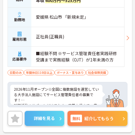
年収
400万円～525万円
・くるみん認定企業として未就学児向けのこども休
暇や育休取得実績など子育てと両立しやすい制度が
充実しています
愛媛県 松山市 「新規未定」
勤務地
【主任ケアマネ複数名在籍！手厚いフォロー体制で
業務に不安がある方も安心です】
正社員(正職員)
・困難事例があった際も主任ケアマネジャーと情報
雇用形態
共有やケース検討ができ必要に応じて同行訪問など
のサポートを受けられます
■経験不問 ※サービス管理責任者実践研修
・一人ひとりの仕事量や状況に合わせて管理者が新
規の受け入れを調整するため業務過多にならず無理
応募要件
受講まで実務経験（OJT）が1年未満の方
なく働けます
・公的資格取得・自己啓発支援制度が整っており働
日勤のみ
年間休日110日以上
ボーナス・賞与あり
社会保険完備
きながら主任ケアマネジャーとしてのさらなるスキ
ルアップを目指せます
2026年11月オープン☆全国に複数施設を運営してい
【賞与過去実績最大185万円◎大手法人ならではの
る大手法人施設にてサービス管理責任者の募集で
充実した待遇や福利厚生が魅力です】
す！
・実績最大185万円の賞与やプラン数手当、特定事
就職活動のサポートだけでなく、定着支援まで一貫
業所加算手当など日々の頑張りがしっかりと給与に
して関われる点が魅力で、利用者一人ひとりの特性
還元されます
や希望に寄り添った支援を大切にしています。研修
詳細を見る
無料
紹介してもらう
・勤続3年以上で対象となる退職金制度や宿泊費補
や学びの機会も豊富で、未経験からでも安心して成
助などが受けられる独自の福利厚生制度ツクイPLUS
長できる、やりがいのある職場です◎ご興味のある
を完備しています
方には、面接対策ポイントなど、さらに詳細をお話
・社内規定の範囲内で髪色や髪型をはじめネイルや