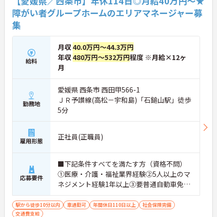
【愛媛県／西条市】年休114日◎月給40万円～★
障がい者グループホームのエリアマネージャー募
集
月収
40.0万円～44.3万円
年収
480万円～532万円
程度 ※月給×12ヶ
給料
月
愛媛県 西条市 西田甲566-1
ＪＲ予讃線(高松－宇和島)「石鎚山駅」徒歩
勤務地
5分
正社員(正職員)
雇用形態
■下記条件すべてを満たす方（資格不問）
①医療・介護・福祉業界経験②5人以上のマ
応募要件
ネジメント経験1年以上③要普通自動車免許
（AT限定可）※介護業界に関する有資格者
（介護職員初任者研修、介護福祉士な
駅から徒歩10分以内
車通勤可
年間休日110日以上
社会保険完備
交通費支給
ど）、営業経験（業種問わず）、障がい福