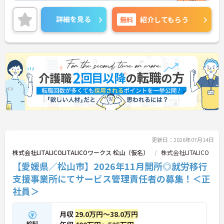
業を展開することで、地域のあらゆるニーズにワン
ストップで応える体制を確立しています。ダイバー
詳細を見る
無料
紹介してもらう
シティ経営を積極的に推進し、多様な人材が能力を
発揮できる職場環境の構築に注力している点も大き
な特色です。また、大規模災害を見据えたBCP（事
業継続計画）の策定や独自の感染症対策ガイドライ
ンの運用など、お客様と従業員の双方を守るリスク
マネジメントも徹底されています。今後は、ご家族
がオンラインで情報を確認できるシステムや、AIを
活用した相談サービスの導入など、IT技術を積極的
に取り入れ、在宅生活の質の向上と従業員の業務効
率化を両立する次世代型の介護サービスを追求して
いく方針です。安定した事業基盤と革新への意欲を
併せ持つ、長期的なキャリア形成に最適な法人で
す。
更新日：2026年07月14日
★おすすめPOINT★
株式会社LITALICOLITALICOワークス 松山（仮名）
株式会社LITALICO
【土日休み×残業月平均3時間！ワークライフバラ
【愛媛県／松山市】2026年11月開所◎就労移行
ンスを大切にできる環境です】
支援事業所にてサービス管理責任者の募集！＜正
・基本土日休みで年間休日119日が確保されており
日勤のみのお仕事のため生活リズムを整えやすいで
社員＞
す
・毎月付与されるリフレッシュ休暇を活用し連休の
月収
29.0万円～38.0万円
取得も可能でプライベートの時間もしっかりと確保
できます
給料