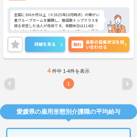
祉経験歓迎
全国に300か所以上（※2025年10月時点）の障がい
者グループホームを展開し、施設数トップクラスを
誇る安定した法人が母体です。年間休日は114日以
上、主に土日休みで、ワークライフバランスを重視
した働き方が可能です。産前産後・育児休暇制度も
最新の募集状況を問
あり、子育て世代も安心して働ける環境が整ってい
詳細を見る
無料
い合わせる
ます。一般社員研修や外部勉強会受講支援制度など
を通じて着実にスキルアップもできます。チームを
まとめ、メンバーの成長を後押しすることにやりが
いを感じる方、新しい挑戦に意欲的な方にぴったり
の職場です。ご興味のある方は詳細等をお伝えしま
4
件中 1-4件を表示
すので、お気軽にお問い合わせください。
1
愛媛県の雇用形態別介護職の平均給与