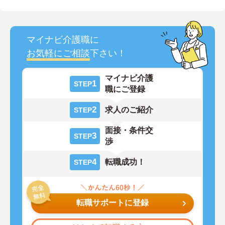
マイナビ介護職に
お気軽にご相談
下さい！
マイナビ介護
1
STEP
職にご登録
2
求人のご紹介
STEP
面接・条件交
3
STEP
渉
4
転職成功！
STEP
転職サポートに登録