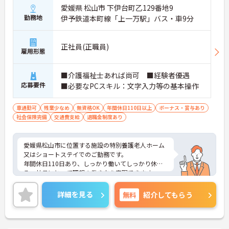
愛媛県 松山市 下伊台町乙129番地9
勤務地
伊予鉄道本町線「上一万駅」バス・車9分
正社員(正職員)
雇用形態
■介護福祉士あれば尚可 ■経験者優遇
応募要件
■必要なPCスキル：文字入力等の基本操作
車通勤可
残業少なめ
無資格OK
年間休日110日以上
ボーナス・賞与あり
社会保険完備
交通費支給
退職金制度あり
愛媛県松山市に位置する施設の特別養護老人ホーム
又はショートステイでのご勤務です。
年間休日110日あり、しっかり働いてしっかり休め
る、社員にとって理想の働き方を実現できます。
マイカー通勤が可能なため、通勤に便利です。
ご興味をお持ちの方はお気軽にお問い合わせくださ
詳細を見る
無料
紹介してもらう
い。