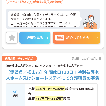
ボーナス・賞与あり
社会保険完備
交通費支給
愛媛県／松山市に位置するデイサービスにて、介護
職員としてのお仕事となります。
土日固定休みとなっておりますので、プライベート
も充実できます◎賞与のある充実した待遇となって
おりますので、とてもやりがいのある環境となって
おります◎
詳細を見る
無料
紹介してもらう
ご興味ある方は面接ポイントをお伝えしますので、
お気軽にお問い合わせください♪
通所介護（デイサービス）
更新日：2026年07月27日
社会福祉法人喜久寿ウェルケア道後
社会福祉法人喜久寿
【愛媛県／松山市】年間休日110日♪特別養護老
人ホーム又はショートステイにて介護職員の募集
月収
24.0万円～25.0万円
程度※夜勤4回の場
合
給料
年収
319万円～333万円
程度