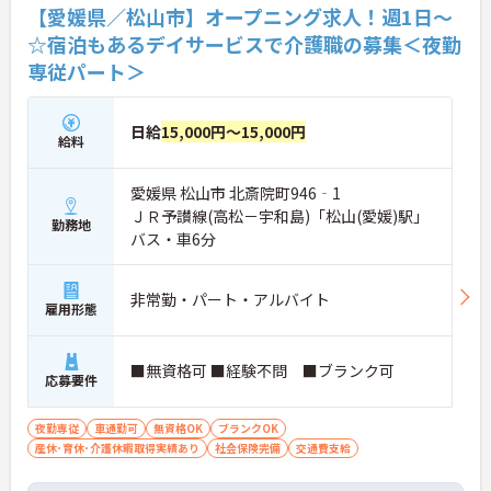
【愛媛県／松山市】オープニング求人！週1日～
☆宿泊もあるデイサービスで介護職の募集＜夜勤
専従パート＞
日給
15,000円～15,000円
給料
愛媛県 松山市 北斎院町946‐1
ＪＲ予讃線(高松－宇和島)「松山(愛媛)駅」
勤務地
バス・車6分
非常勤・パート・アルバイト
雇用形態
■無資格可 ■経験不問 ■ブランク可
応募要件
夜勤専従
車通勤可
無資格OK
ブランクOK
産休･育休･介護休暇取得実績あり
社会保険完備
交通費支給