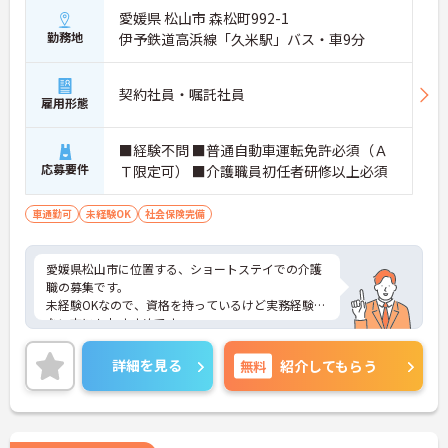
愛媛県 松山市 森松町992-1
勤務地
伊予鉄道高浜線「久米駅」バス・車9分
契約社員・嘱託社員
雇用形態
■経験不問 ■普通自動車運転免許必須（Ａ
応募要件
Ｔ限定可） ■介護職員初任者研修以上必須
車通勤可
未経験OK
社会保険完備
愛媛県松山市に位置する、ショートステイでの介護
職の募集です。
未経験OKなので、資格を持っているけど実務経験が
ない方にもおすすめです。
無料駐車場ありで、マイカー通勤がらくらくできま
す。
詳細を見る
無料
紹介してもらう
ご興味のある方は、面接ポイントをお伝えしますの
でお気軽にご連絡ください。