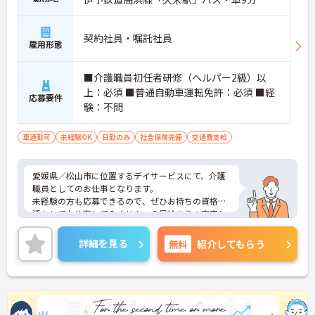
契約社員・嘱託社員
雇用形態
■介護職員初任者研修（ヘルパー2級）以
上：必須 ■普通自動車運転免許：必須 ■経
応募要件
験：不問
車通勤可
未経験OK
日勤のみ
社会保険完備
交通費支給
愛媛県／松山市に位置するデイサービスにて、介護
職員としてのお仕事となります。
未経験の方も応募できるので、ぜひお持ちの資格を
活かしてお仕事してみませんヵ？昇給ありの充実し
た待遇となっており、とてもやりがいのある環境と
なっております◎
詳細を見る
無料
紹介してもらう
ご興味ある方は面接ポイントをお伝えしますので、
お気軽にお問い合わせください♪