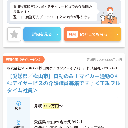
香川県高松市に位置するデイサービスでの介護職の
募集です！
週3日～勤務可☆プライベートとの両立が取りやす
い環境です♪
ご興味ある方には、面接対策ポイントなど、さらに
詳細をお話しいたしますのでお気軽にご相談くださ
詳細を見る
無料
紹介してもらう
い。
通所介護（デイサービス）
更新日：2026年08月04日
株式会社SOYOKAZE松山南ケアセンターそよ風
株式会社SOYOKAZE
【愛媛県／松山市】日勤のみ！マイカー通勤OK
◎デイサービスの介護職員募集です♪＜正規フル
タイム社員＞
月収
23.7万円
～
給料
愛媛県 松山市 森松町992-1
勤務地
伊予鉄道高浜線「久米駅」バス・車9分