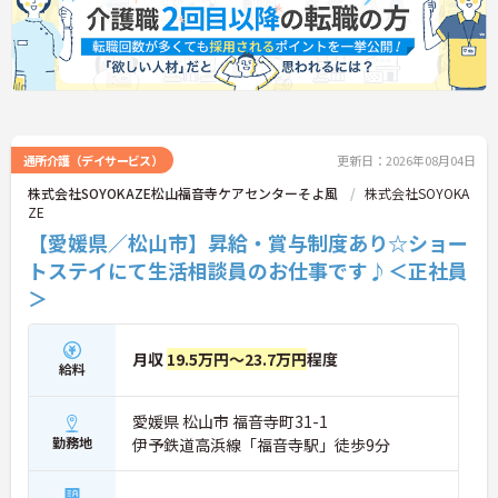
通所介護（デイサービス）
更新日：2026年08月04日
株式会社SOYOKAZE松山福音寺ケアセンターそよ風
株式会社SOYOKA
ZE
【愛媛県／松山市】昇給・賞与制度あり☆ショー
トステイにて生活相談員のお仕事です♪＜正社員
＞
月収
19.5万円～23.7万円
程度
給料
愛媛県 松山市 福音寺町31-1
勤務地
伊予鉄道高浜線「福音寺駅」徒歩9分