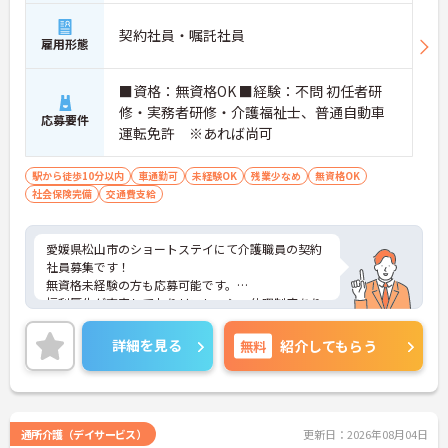
契約社員・嘱託社員
雇用形態
■資格：無資格OK ■経験：不問 初任者研
修・実務者研修・介護福祉士、普通自動車
応募要件
運転免許 ※あれば尚可
駅から徒歩10分以内
車通勤可
未経験OK
残業少なめ
無資格OK
社会保険完備
交通費支給
愛媛県松山市のショートステイにて介護職員の契約
社員募集です！
無資格未経験の方も応募可能です。
福利厚生が充実しておりリフレッシュ休暇制度あり
◎残業は月10時間未満と少なくプライベートとの両
立もしやすい環境です。
詳細を見る
無料
紹介してもらう
ご興味のある方には、面接対策ポイントなどさらに
詳細をお話いたしますので、お気軽にご相談くださ
い。
通所介護（デイサービス）
更新日：2026年08月04日