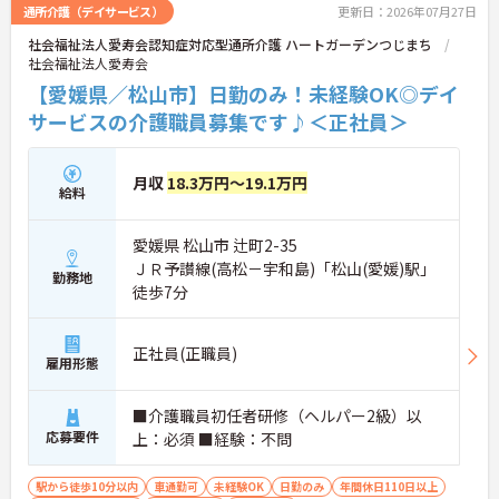
通所介護（デイサービス）
更新日：2026年07月27日
社会福祉法人愛寿会認知症対応型通所介護 ハートガーデンつじまち
社会福祉法人愛寿会
【愛媛県／松山市】日勤のみ！未経験OK◎デイ
サービスの介護職員募集です♪＜正社員＞
月収
18.3万円～19.1万円
給料
愛媛県 松山市 辻町2-35
ＪＲ予讃線(高松－宇和島)「松山(愛媛)駅」
勤務地
徒歩7分
正社員(正職員)
雇用形態
■介護職員初任者研修（ヘルパー2級）以
応募要件
上：必須 ■経験：不問
駅から徒歩10分以内
車通勤可
未経験OK
日勤のみ
年間休日110日以上