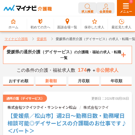
0
0
求人検索
会員登録
メニュー
ホーム
初めての方へ
面談会場一覧
保存した求人
最近見た求人
マイナビ介護職
愛媛県
愛媛県の通所介護（デイサービス）の求人・転職一
愛媛県の通所介護（デイサービス）
の介護職・福祉の求人・転職
一覧
174
この条件の介護・福祉求人数
非公開求人
件 ＋
おすすめ順
新着順
月収順
年収順
通所介護（デイサービス）
更新日：2026年08月06日
株式会社ツクイツクイ・サンシャイン松山
株式会社ツクイ
【愛媛県／松山市】週2日～勤務日数・勤務曜日
相談可能◎デイサービスの介護職のお仕事です♪
＜パート＞