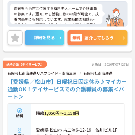
愛媛県今治市に位置する有料老人ホームで介護職員
の募集です。週3日から勤務日数の相談が可能で、扶
養内勤務にも対応しています。就業時間の相談もで
きるため、ご家庭やプライベートとの両立を目指し
やすい環境です。土日祝祭日には時間給加算があ
り、福利厚生として制服貸与やリフレッシュルーム
詳細を見る
無料
紹介してもらう
も整っています。ご興味のある方には、面接対策ポ
イントなどさらに詳細をお話いたしますので、お気
軽にご相談ください。
通所介護（デイサービス）
更新日：2026年07月27日
■ 家庭と両立しやすい勤務体制
有限会社南海運送リハプライド・南海三津
有限会社南海運送
ライフスタイルに合わせて働きやすい環境です
【愛媛県／松山市】日曜祝日固定休み♪マイカー
・週3日から勤務日数を相談できます
通勤OK！デイサービスでの介護職員の募集＜パ
・扶養内勤務に対応できます
ート＞
・就業時間を相談できます
→ 家庭やプライベートとの両立を目指しやすい環境
です♪
時給
1,050円～1,150円
給料
■ 日勤中心で無理なく活躍
愛媛県 松山市 古三津6-12-19 佐川ビル1F
生活リズムを整えながら勤務できます