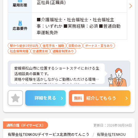
正社員(正職員)
雇用形態
■介護福祉士・社会福祉士・社会福祉主
事：いずれか ■実務経験：必須 ■普通自動
応募要件
車運転免許
駅から徒歩10分以内
住宅手当・補助
日勤のみ
ボーナス・賞与あり
社会保険完備
交通費支給
退職金制度あり
愛媛県松山市に位置するショートステイにおける生
活相談員の募集です。
資格や経験を活かしながらご勤務いただける環境で
す。また、研修制度があり、働きながらスキルアッ
プが目指せる環境です。
ご興味のある方には、面接対策ポイントなど、さら
詳細を見る
無料
紹介してもらう
に詳細をご案内しますのでお気軽にご相談くださ
い！
通所介護（デイサービス）
更新日：2026年08月04日
有限会社TENKOUデイサービス北斎院のてんこう
有限会社TENKOU