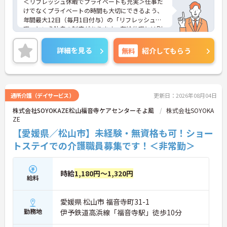
＜リフレッシュ休暇でプライベートも充実＞仕事だ
けでなくプライベートの時間も大切にできるよう、
年間最大12日（毎月1日付与）の「リフレッシュ休
暇」という独自の制度があります。有給休暇とは別
に付与されるため、これらを組み合わせて連休を取
得し、旅行や趣味を楽しむスタッフも多くいます。
詳細を見る
無料
紹介してもらう
＜多彩なキャリアパス！あなたの挑戦を応援します
＞全国に事業を展開する大手企業の同社だからこ
そ、描けるキャリアは無限大です。管理職を目指す
道や、専門性をさらに高める道など、一人ひとりの
目標に合わせた成長を会社がバックアップします。
通所介護（デイサービス）
更新日：2026年08月04日
資格取得支援制度や研修制度も充実しており、働き
株式会社SOYOKAZE松山福音寺ケアセンターそよ風
株式会社SOYOKA
ながらスキルアップが可能。また、希望があれば異
ZE
なるサービス種別へのキャリアチェンジにも挑戦で
きます。
【愛媛県／松山市】未経験・無資格も可！ショー
トステイでの介護職員募集です！＜非常勤＞
時給
1,180円～1,320円
給料
愛媛県 松山市 福音寺町31-1
勤務地
伊予鉄道高浜線「福音寺駅」徒歩10分