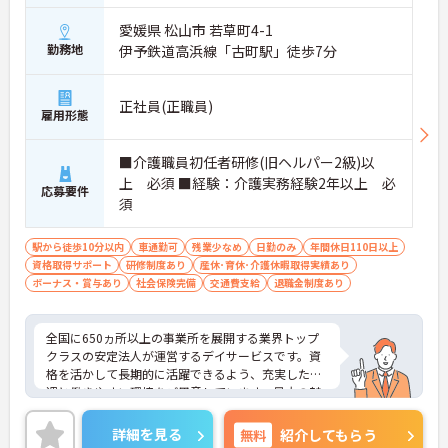
愛媛県 松山市 若草町4-1
勤務地
伊予鉄道高浜線「古町駅」徒歩7分
正社員(正職員)
雇用形態
■介護職員初任者研修(旧ヘルパー2級)以
上 必須 ■経験：介護実務経験2年以上 必
応募要件
須
駅から徒歩10分以内
車通勤可
残業少なめ
日勤のみ
年間休日110日以上
資格取得サポート
研修制度あり
産休･育休･介護休暇取得実績あり
ボーナス・賞与あり
社会保険完備
交通費支給
退職金制度あり
全国に650ヵ所以上の事業所を展開する業界トップ
クラスの安定法人が運営するデイサービスです。資
格を活かして長期的に活躍できるよう、充実した待
遇と働きやすい環境をご用意しています。最大の魅
力は夜勤なしの日勤のみで年間休日は119日しっか
り確保できる点にあります。毎月付与されるリフレ
詳細を見る
無料
紹介してもらう
ッシュ休暇を利用して連休の取得も可能です。ま