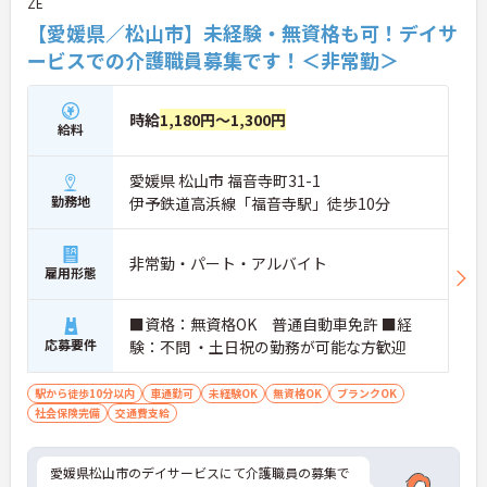
ZE
【愛媛県／松山市】未経験・無資格も可！デイサ
ービスでの介護職員募集です！＜非常勤＞
時給
1,180円～1,300円
給料
愛媛県 松山市 福音寺町31-1
勤務地
伊予鉄道高浜線「福音寺駅」徒歩10分
非常勤・パート・アルバイト
雇用形態
■資格：無資格OK 普通自動車免許 ■経
応募要件
験：不問 ・土日祝の勤務が可能な方歓迎
駅から徒歩10分以内
車通勤可
未経験OK
無資格OK
ブランクOK
社会保険完備
交通費支給
愛媛県松山市のデイサービスにて介護職員の募集で