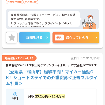
社会保険完備
交通費支給
愛媛県松山市に位置するデイサービスにおける介護
職の契約社員募集です。
リフレッシュ休暇があり、プライベートとのメリハ
リのある働き方が可能です。
また研修制度や正社員登用制度もあり働きながらス
キルアップが目指せる環境です。
詳細を見る
無料
紹介してもらう
ご興味のある方には、面接対策ポイントなど、さら
に詳細をご案内しますのでお気軽にご相談くださ
い！
通所介護（デイサービス）
更新日：2026年08月04日
株式会社SOYOKAZE松山南ケアセンターそよ風
株式会社SOYOKAZE
【愛媛県／松山市】経験不問！マイカー通勤O
K！ショートステイでの介護職募＜正規フルタイ
ム社員＞
月収
25.2万円～26.4万円
給料