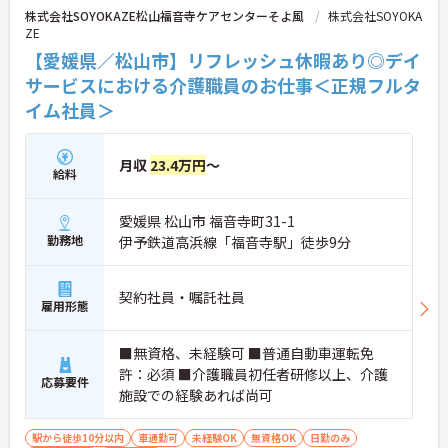
株式会社SOYOKAZE松山福音寺ケアセンターそよ風
株式会社SOYOKA
ZE
【愛媛県／松山市】リフレッシュ休暇あり◎デイ
サービスにおける介護職員のお仕事＜正規フルタ
イム社員＞
月収
23.4万円
～
給料
愛媛県 松山市 福音寺町31-1
勤務地
伊予鉄道高浜線「福音寺駅」徒歩9分
契約社員・嘱託社員
雇用形態
■無資格、未経験可 ■普通自動車運転免
許：必須 ■介護職員初任者研修以上、介護
応募要件
施設での経験あれば尚可
駅から徒歩10分以内
車通勤可
未経験OK
無資格OK
日勤のみ