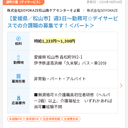
通所介護（デイサービス）
更新日：2026年08月04日
株式会社SOYOKAZE松山南ケアセンターそよ風
株式会社SOYOKAZE
【愛媛県／松山市】週3日～勤務可☆デイサービ
スでの介護職の募集です！＜パート＞
時給
1,233円～1,300円
給料
愛媛県 松山市 森松町992-1
勤務地
伊予鉄道高浜線「久米駅」バス・車10分
非常勤・パート・アルバイト
雇用形態
■無資格可※介護職員初任者研修（ヘルパ
ー2級）以上、介護福祉士 いずれかあれば
応募要件
尚可■経験不問
未経験OK
無資格OK
社会保険完備
交通費支給