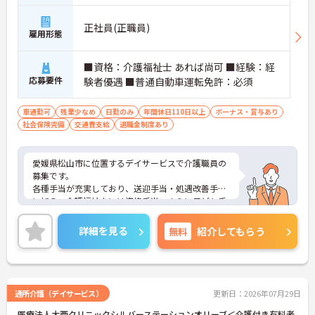
正社員(正職員)
雇用形態
■資格：介護福祉士 あれば尚可 ■経験：経
応募要件
験者優遇 ■普通自動車運転免許：必須
車通勤可
残業少なめ
日勤のみ
年間休日110日以上
ボーナス・賞与あり
社会保険完備
交通費支給
退職金制度あり
愛媛県松山市に位置するデイサービスで介護職員の
募集です。
各種手当が充実しており、送迎手当・処遇改善手当
に加え、介護福祉士には資格手当、さらに子ども手
当も支給されるなど、スタッフの生活を支える制度
が整っています。年間休日110日で、夏季休暇・年
詳細を見る
無料
紹介してもらう
末年始休暇もあり、オンオフのメリハリをつけて働
ける点も魅力です。
マイカー通勤が可能で無料駐車場完備、地域に根ざ
した福祉サービスを展開する法人で安心して長く働
ける環境が整っています。
通所介護（デイサービス）
更新日：2026年07月29日
ご興味のある方には、面接対策ポイントなどさらに
医療法人大西クリニックシルバーステーションオリーブ＜介護付き有料老
詳細をお話いたしますので、お気軽にご相談くださ