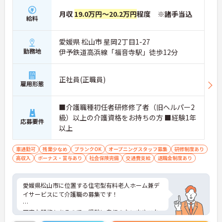
月収
19.0万円～20.2万円
程度 ※諸手当込
給料
愛媛県 松山市 星岡2丁目1-27
勤務地
伊予鉄道高浜線「福音寺駅」徒歩12分
正社員(正職員)
雇用形態
■介護職種初任者研修修了者（旧ヘルパー2
級）以上の介護資格をお持ちの方 ■経験1年
応募要件
以上
車通勤可
残業少なめ
ブランクOK
オープニングスタッフ募集
研修制度あり
高収入
ボーナス・賞与あり
社会保険完備
交通費支給
退職金制度あり
愛媛県松山市に位置する住宅型有料老人ホーム兼デ
イサービスにて介護職の募集です！
丁寧な研修もあるので、経験に自信のない方やこれ
から頑張りたいという未経験の方もご安心下さい！