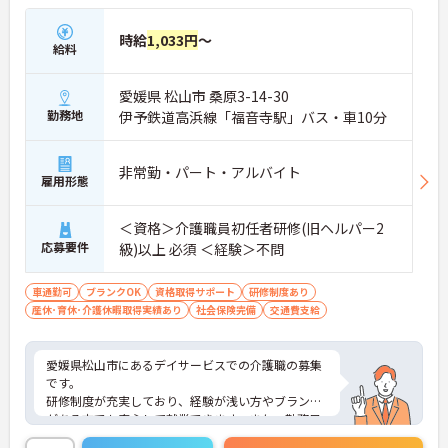
時給
1,033円
～
給料
愛媛県 松山市 桑原3-14-30
勤務地
伊予鉄道高浜線「福音寺駅」バス・車10分
非常勤・パート・アルバイト
雇用形態
＜資格＞介護職員初任者研修(旧ヘルパー2
応募要件
級)以上 必須 ＜経験＞不問
車通勤可
ブランクOK
資格取得サポート
研修制度あり
産休･育休･介護休暇取得実績あり
社会保険完備
交通費支給
愛媛県松山市にあるデイサービスでの介護職の募集
です。
研修制度が充実しており、経験が浅い方やブランク
がある方でも安心して就業できます。また、勤務日
数・勤務曜日が相談可能なので、ライフスタイルに