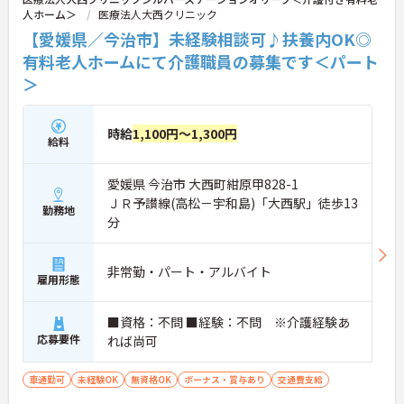
人ホーム＞
医療法人大西クリニック
い。
【愛媛県／今治市】未経験相談可♪扶養内OK◎
有料老人ホームにて介護職員の募集です＜パート
＞
時給
1,100円～1,300円
給料
愛媛県 今治市 大西町紺原甲828-1
ＪＲ予讃線(高松－宇和島)「大西駅」徒歩13
勤務地
分
非常勤・パート・アルバイト
雇用形態
■資格：不問 ■経験：不問 ※介護経験あ
応募要件
れば尚可
車通勤可
未経験OK
無資格OK
ボーナス・賞与あり
交通費支給