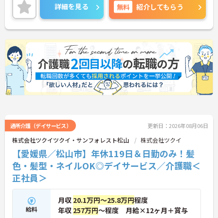
合わせて働くことができます。
詳細を見る
無料
紹介してもらう
ご興味のある方には、面接対策ポイントなど、さら
に詳細をお話しいたしますのでお気軽にご相談くだ
さい！
通所介護（デイサービス）
更新日：2026年08月06日
株式会社ツクイツクイ・サンフォレスト松山
株式会社ツクイ
【愛媛県／松山市】年休119日＆日勤のみ！髪
色・髪型・ネイルOK◎デイサービス／介護職＜
正社員＞
月収
20.1万円～25.8万円
程度
給料
年収
257万円
～程度 月給×12ヶ月＋賞与