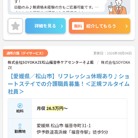
す！
日勤のみ♪無資格未経験の方もご応募可能です。
寸志もあり頑張りが評価される環境です♪
ご興味ある方には、面接対策ポイントなど、詳細を
お話しいたしますのでお気軽にご相談ください。
詳細を見る
無料
紹介してもらう
通所介護（デイサービス）
更新日：2026年08月04日
株式会社SOYOKAZE松山福音寺ケアセンターそよ風
株式会社SOYOKA
ZE
【愛媛県／松山市】リフレッシュ休暇あり♪ショ
ートステイでの介護職員募集！＜正規フルタイム
社員＞
月収
26.5万円
～
給料
愛媛県 松山市 福音寺町31-1
勤務地
伊予鉄道高浜線「福音寺駅」徒歩9分