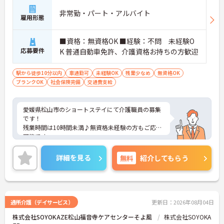
非常勤・パート・アルバイト
雇用形態
■資格：無資格OK ■経験：不問 未経験O
応募要件
K 普通自動車免許、介護資格お持ちの方歓迎
駅から徒歩10分以内
車通勤可
未経験OK
残業少なめ
無資格OK
ブランクOK
社会保険完備
交通費支給
愛媛県松山市のショートステイにて介護職員の募集
です！
残業時間は10時間未満♪無資格未経験の方もご応募
可能です。
寸志もあり頑張りが評価される環境です♪
ご興味ある方には、面接対策ポイントなど、詳細を
詳細を見る
無料
紹介してもらう
お話しいたしますのでお気軽にご相談ください。
通所介護（デイサービス）
更新日：2026年08月04日
株式会社SOYOKAZE松山福音寺ケアセンターそよ風
株式会社SOYOKA