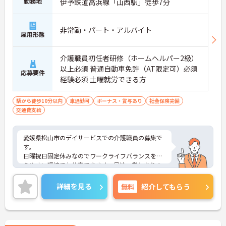
勤務地
伊予鉄道高浜線「山西駅」徒歩7分
・7:00～19:00の間で勤務できます
・1日3時間以上から相談できます
・時間外労働はありません
非常勤・パート・アルバイト
→ 自分のペースで働きやすい環境です♪
雇用形態
介護職員初任者研修（ホームヘルパー2級）
■ うれしい待遇で長く勤務
以上必須 普通自動車免許（AT限定可）必須
応募要件
働くモチベーションにつながる待遇です
経験必須 土曜就労できる方
・土日祝祭日手当があります
・賞与支給実績があります
駅から徒歩10分以内
車通勤可
ボーナス・賞与あり
社会保険完備
・無料駐車場を利用できます
交通費支給
→ 安心して長期的な勤務を目指しやすい環境です♪
愛媛県松山市のデイサービスでの介護職員の募集で
す。
日曜祝日固定休みなのでワークライフバランスを整
えやすい環境でお仕事できます。昇給・賞与ありの
ため、あなたの頑張りがしっかり評価されます。
ご興味のある方は、面接のポイントをお伝えします
詳細を見る
無料
紹介してもらう
のでお気軽にお問い合せください。