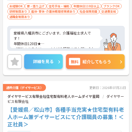
未経験OK
寮・借り上げ
住宅手当・補助
年間休日110日以上
ブランクOK
研修制度あり
産休･育休･介護休暇取得実績あり
社会保険完備
交通費支給
退職金制度あり
愛媛県八幡浜市にございます、介護福祉士求人で
す！
年間休日120日★
ご興味のある方は、マイナビ介護職までお問い合わ
せください。
詳細を見る
無料
紹介してもらう
通所介護（デイサービス）
更新日：2026年07月21日
ダイヤサービス有限会社住宅型有料老人ホームダイヤ星岡
ダイヤサー
ビス有限会社
【愛媛県／松山市】各種手当充実★住宅型有料老
人ホーム兼デイサービスにて介護職員の募集！＜
正社員＞