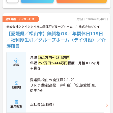
た、子育てサポート企業として「くるみん認定」を
取得しており、こども休暇や充実した扶養手当など
ご家庭との両立を後押しする制度が整っています。
入社後1年間は専用のチューターがつき手厚くフォ
通所介護（デイサービス）
更新日：2026年08月06日
ローするため、新しい環境への不安を軽減できま
株式会社ツクイツクイ松山南江戸グループホーム
株式会社ツクイ
す。最大185万円の賞与支給の実績や、宿泊費補助
等の独自の福利厚生制度も備わっており、有資格者
【愛媛県／松山市】無資格OK／年間休日119日
の方がご自身の個性を大切にしながらやりがいを持
／福利厚生◎／グループホーム（デイ併設）／介
って働き続けられるおすすめの職場です。
護職員
★おすすめPOINT★
【夜勤なし×年間休日119日！オンオフのメリハリ
月収
19.1万円～25.8万円
をつけて働ける環境です】
年収
257万円～414万円
程度 月給×12ヶ月
・身体への負担が少ない夜勤なしの勤務で年間休日
給料
119日がしっかりと確保されています
＋賞与
・毎月1日付与されるリフレッシュ休暇と有給を組
み合わせて連休を取得しプライベートを満喫できま
愛媛県 松山市 南江戸2-1-29
す
ＪＲ予讃線(高松－宇和島)「松山(愛媛)駅」
・子育てサポート企業として「くるみん認定」を取
勤務地
徒歩7分
得しており未就学児向けのこども休暇など支援体制
が万全です
【賞与実績最大185万円◎大手法人ならではの手厚
い待遇と福利厚生が魅力です】
正社員(正職員)
雇用形態
・頑張りをしっかり還元する過去実績最大185万円
の賞与や配偶者・お子様への手厚い扶養手当を支給