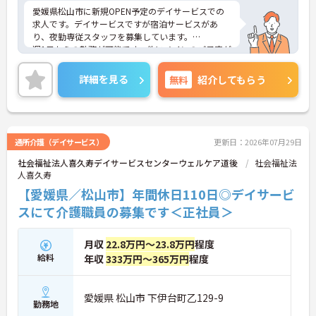
愛媛県松山市に新規OPEN予定のデイサービスでの
求人です。デイサービスですが宿泊サービスがあ
り、夜勤専従スタッフを募集しています。
週1日からの勤務が可能です。他にメインのご予定が
ある方にお勧めの働き方です☆
ご興味のある方には、面接対策ポイントなど、さら
詳細を見る
無料
紹介してもらう
に詳細をご案内しますのでお気軽にご相談くださ
い！
通所介護（デイサービス）
更新日：2026年07月29日
社会福祉法人喜久寿デイサービスセンターウェルケア道後
社会福祉法
人喜久寿
【愛媛県／松山市】年間休日110日◎デイサービ
スにて介護職員の募集です＜正社員＞
月収
22.8万円～23.8万円
程度
給料
年収
333万円～365万円
程度
愛媛県 松山市 下伊台町乙129-9
勤務地