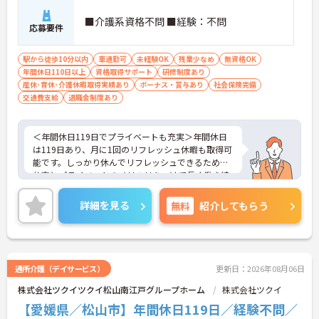
しています
■介護系資格不問 ■経験：不問
・宿泊費補助などが受けられる独自の「ツクイPLU
応募要件
S」や勤続3年以上の退職金制度を完備しています
・社内規定の範囲内で髪色や髪型をはじめネイルや
駅から徒歩10分以内
車通勤可
未経験OK
残業少なめ
無資格OK
まつげエクステが自由であり自分らしさを大切に働
年間休日110日以上
資格取得サポート
研修制度あり
けます
産休･育休･介護休暇取得実績あり
ボーナス・賞与あり
社会保険完備
【有資格者のキャリアパス！手厚いチューター制度
交通費支給
退職金制度あり
と多彩な研修で専門性を高めます 】
・入社後1年間は専門のチューター（指導担当者）
がマンツーマンで手厚くフォローするため新しい環
＜年間休日119日でプライベートも充実＞年間休日
境でも安心です
は119日あり、月に1回のリフレッシュ休暇も取得可
・資格手当の支給や公的資格取得・自己啓発支援制
能です。しっかり休んでリフレッシュできるため、
度を通じて有資格者のさらなるステップアップを後
仕事とプライベートのメリハリをつけて長く働き続
押しします
けられます。ワークライフバランスを重視したい方
・階層別研修や所属先以外の事業所で行う交換研修
にも安心の環境です。
詳細を見る
無料
など豊富な教育プログラムで専門職としての成長を
紹介してもらう
＜少人数でじっくり向き合う「アットホームなケ
サポートしています
ア」＞
認知症の高齢者の方が少人数のユニット単位で共同
生活を送るグループホームです。大人数の施設とは
異なり、お一人おひとりに寄り添った丁寧なケアが
通所介護（デイサービス）
更新日：2026年08月06日
できるのが最大の魅力です。食事や入浴の介助だけ
株式会社ツクイツクイ松山南江戸グループホーム
株式会社ツクイ
でなく、一緒にレクリエーションを楽しんだり、食
事を作ったりと、家庭的な雰囲気の中で精神的な安
【愛媛県／松山市】年間休日119日／経験不問／
定や自立を支えます。利用者様との距離が近く、