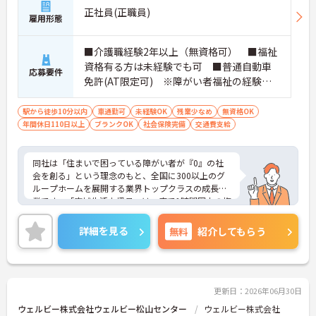
正社員(正職員)
雇用形態
■介護職経験2年以上（無資格可） ■福祉
資格有る方は未経験でも可 ■普通自動車
応募要件
免許(AT限定可) ※障がい者福祉の経験は
不問です。※実務経験2年以上の方、障がい
者福祉に関する経験をお持ちの方大歓迎
駅から徒歩10分以内
車通勤可
未経験OK
残業少なめ
無資格OK
年間休日110日以上
ブランクOK
社会保険完備
交通費支給
同社は「住まいで困っている障がい者が『0』の社
会を創る」という理念のもと、全国に300以上のグ
ループホームを展開する業界トップクラスの成長企
業です。「広域生活支援員」は、車で1時間圏内の複
数施設を横断的に担当し、現場支援とパートスタッ
フのサポートを行うハイクラスなポジションです。
詳細を見る
無料
紹介してもらう
最新設備とバリアフリーが完備され、スタッフの身
体的負担が少なく、広域手当5万円が付与されるこ
とで高い給与水準を実現しています。年間休日114
日の確保や、献立・レシピの完全標準化による業務
効率化など、ワークライフバランスを保ちながら定
更新日：2026年06月30日
年70歳まで長期的に活躍できる制度が盤石に整って
ウェルビー株式会社ウェルビー松山センター
ウェルビー株式会社
います。複数施設を経験することで培われるマネジ