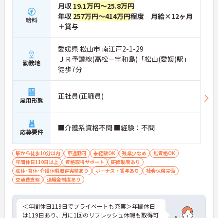
月収
19.1万円～25.8万円
年収
257万円～414万円
程度 月給×12ヶ月
給料
＋賞与
愛媛県 松山市 南江戸2-1-29
ＪＲ予讃線(高松－宇和島)「松山(愛媛)駅」
勤務地
徒歩7分
正社員(正職員)
雇用形態
■介護系資格不問 ■経験：不問
応募要件
駅から徒歩10分以内
車通勤可
未経験OK
残業少なめ
無資格OK
年間休日110日以上
資格取得サポート
研修制度あり
産休･育休･介護休暇取得実績あり
ボーナス・賞与あり
社会保険完備
交通費支給
退職金制度あり
＜年間休日119日でプライベートも充実＞年間休日
は119日あり、月に1回のリフレッシュ休暇も取得可