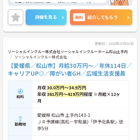
月平均残業5時間以下と、残業ほぼ無し！プライベ
ートの時間をしっかりと確保することができます。
詳細を見る
無料
紹介してもらう
また、介護福祉士や看護資格の取得支援制度や社宅
制度、お誕生日祝い金制度など、福利厚生面も充実
しており長く働ける環境です。
ご興味のある方には、面接対策ポイントなど、さら
更新日：2026年07月01日
に詳細をお話いたしますので、お気軽にご相談くだ
ソーシャルインクルー株式会社ソーシャルインクルーホーム松山土手内
さい。
ソーシャルインクルー株式会社
【愛媛県／松山市】月給30万円～／年休114日／
キャリアUP◎／障がい者GH／広域生活支援員
月収
30.0万円～34.9万円
年収
361万円～419万円
程度 ※月給×12ヶ
給料
月
愛媛県 松山市 土手内143-1
ＪＲ予讃線(高松－宇和島)「伊予北条駅」徒
勤務地
歩5分