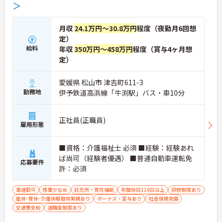
＞
月収
24.1万円～30.8万円
程度（夜勤月6回想
定）
給料
年収
350万円～458万円
程度（賞与4ヶ月想
定）
愛媛県 松山市 津吉町611-3
勤務地
伊予鉄道高浜線「牛渕駅」バス・車10分
正社員(正職員)
雇用形態
■資格：介護福祉士 必須 ■経験：経験あれ
ば尚可（経験者優遇） ■普通自動車運転免
応募要件
許：必須
車通勤可
残業少なめ
託児所・育児補助
年間休日110日以上
研修制度あり
産休･育休･介護休暇取得実績あり
ボーナス・賞与あり
社会保険完備
交通費支給
退職金制度あり