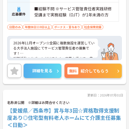
■経験不問 ※サービス管理責任者実践研修
応募要件
受講まで実務経験（OJT）が1年未満の方
日勤のみ
年間休日110日以上
ボーナス・賞与あり
社会保険完備
2026年11月オープン☆全国に複数施設を運営してい
る大手法人施設にてサービス管理責任者の募集で
す！
就職活動のサポートだけでなく、定着支援まで一貫
して関われる点が魅力で、利用者一人ひとりの特性
や希望に寄り添った支援を大切にしています。研修
詳細を見る
無料
紹介してもらう
や学びの機会も豊富で、未経験からでも安心して成
長できる、やりがいのある職場です◎ご興味のある
方には、面接対策ポイントなど、さらに詳細をお話
しいたしますのでお気軽にご相談ください！
更新日：2026年07月01日
名称非公開 ※詳細はお問合せください
【愛媛県／西条市】賞与年3回☆資格取得支援制
度あり◎住宅型有料老人ホームにて介護主任募集
＜日勤＞