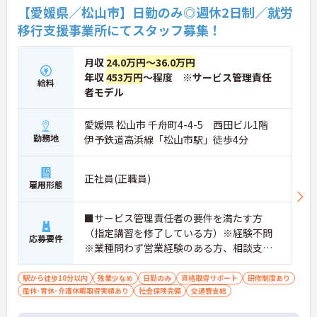
【愛媛県／松山市】日勤のみ◎週休2日制／就労
メント視点は、将来的なエリアマネージャーへのキ
ャリアアップにも直結しており、最新の環境で専門
移行支援事業所にてスタッフ募集！
性を発揮したいプロフェッショナルの方にお勧めで
す。
月収
24.0万円～36.0万円
★おすすめPOINT★
年収
453万円
～程度 ※サービス管理責任
給料
・広域支援員として複数のホームを巡るため、各ホ
者モデル
ームのパートスタッフの教育やサポートにも携わる
ことができ、現場の介助業務にとどまらず、施設運
愛媛県 松山市 千舟町4-4-5 西田ビル1階
営や人材育成の視点を養うことで、将来のエリアマ
勤務地
伊予鉄道高浜線「松山市駅」徒歩4分
ネージャー候補としてのステップアップに直結しま
す。
・定年70歳、再雇用75歳までという業界屈指の制度
があり、20代から60代まで幅広い年代が活躍してい
正社員(正職員)
雇用形態
ます。年間休日も114日確保されているため、無理
なく長期的なキャリアを築いていただけます。
・全施設がバリアフリー設計かつ最新設備を備えて
■サービス管理責任者の要件を満たす方
おり、清潔感にあふれた美しい環境です。ハード面
（指定講習を修了している方）※経験不問
応募要件
に加え、ソフト面でも「献立の事前決定・レシピ完
※業種問わず営業経験のある方、相談支
備」により現場の負担が大幅に軽減されています。
援・直接支援の経験がある方歓迎
ご利用者様の安全性はもちろん、働くスタッフにと
駅から徒歩10分以内
残業少なめ
日勤のみ
資格取得サポート
研修制度あり
っても身体的負担が少なく、高いモチベーションを
産休･育休･介護休暇取得実績あり
社会保険完備
交通費支給
保って業務に集中できます。