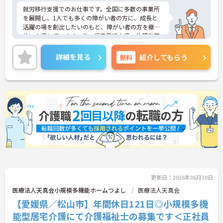
就労移行支援でのお仕事です。全国に多数の事業所
を展開し、1人でも多くの障がい者の方に、成長と
活躍の場を創出したいのもと、障がい者の方を継続
的に支援しています。他、児童発達支援、放課後等
デイサービスも展開しており安定感も抜群です。
ご興味ある方には、面接対策ポイントなど、さらに
詳細を見る
無料
紹介してもらう
詳細をお話しいたしますのでお気軽にご相談くださ
い！
更新日：2026年06月30日
医療法人天真会小規模多機能ホームつよし
医療法人天真会
【愛媛県／松山市】年間休日121日◎小規模多機
能型居宅介護にて介護福祉士の募集です＜正社員