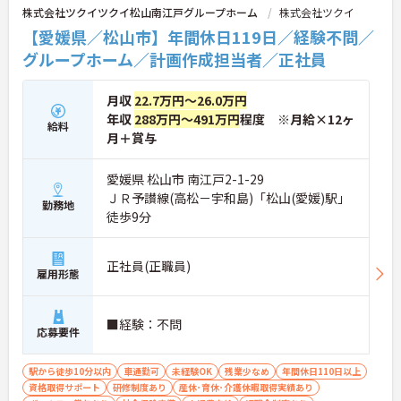
・社内規定の範囲内で髪色や髪型をはじめネイルや
株式会社ツクイツクイ松山南江戸グループホーム
株式会社ツクイ
がオンラインで情報を確認できるシステムや、AIを
まつげエクステが自由であり個性を大切にしながら
活用した相談サービスの導入など、IT技術を積極的
【愛媛県／松山市】年間休日119日／経験不問／
自分らしく働けます
に取り入れ、在宅生活の質の向上と従業員の業務効
グループホーム／計画作成担当者／正社員
率化を両立する次世代型の介護サービスを追求して
いく方針です。安定した事業基盤と革新への意欲を
併せ持つ、長期的なキャリア形成に最適な法人で
月収
22.7万円～26.0万円
す。
年収
288万円～491万円
程度 ※月給×12ヶ
給料
月＋賞与
★おすすめPOINT★
【土日休み×残業月平均3時間！ワークライフバラ
ンスを大切にできる環境です】
愛媛県 松山市 南江戸2-1-29
・基本土日休みで年間休日119日が確保されており
ＪＲ予讃線(高松－宇和島)「松山(愛媛)駅」
勤務地
日勤のみのお仕事のため生活リズムを整えやすいで
徒歩9分
す
・毎月付与されるリフレッシュ休暇を活用し連休の
取得も可能でプライベートの時間もしっかりと確保
正社員(正職員)
できます
雇用形態
・くるみん認定企業として未就学児向けのこども休
暇や育休取得実績など子育てと両立しやすい制度が
充実しています
■経験：不問
応募要件
【主任ケアマネ複数名在籍！手厚いフォロー体制で
業務に不安がある方も安心です】
駅から徒歩10分以内
車通勤可
未経験OK
残業少なめ
年間休日110日以上
・困難事例があった際も主任ケアマネジャーと情報
資格取得サポート
研修制度あり
産休･育休･介護休暇取得実績あり
共有やケース検討ができ必要に応じて同行訪問など