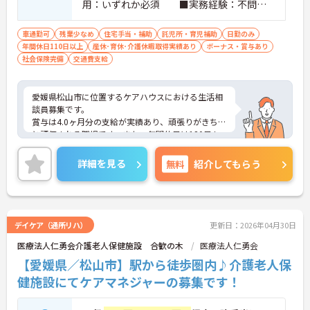
用：いずれか必須 ■実務経験：不問
※PCスキル：PC基本操作 ■普通自動
車運転免許（AT限定可）：必須
車通勤可
残業少なめ
住宅手当・補助
託児所・育児補助
日勤のみ
年間休日110日以上
産休･育休･介護休暇取得実績あり
ボーナス・賞与あり
社会保険完備
交通費支給
愛媛県松山市に位置するケアハウスにおける生活相
談員募集です。
賞与は4.0ヶ月分の支給が実績あり、頑張りがきちん
と評価される職場です。また、年間休日は120日も
あり、プライベートを大切にしながらご勤務いただ
けます。子育て支援も充実しており、育児休業取得
詳細を見る
無料
紹介してもらう
実績や利用可能な託児所があります。
ご興味のある方には、面接対策ポイントなど、さら
に詳細をお話しいたしますのでお気軽にご相談くだ
さい！
デイケア（通所リハ）
更新日：2026年04月30日
医療法人仁勇会介護老人保健施設 合歓の木
医療法人仁勇会
【愛媛県／松山市】駅から徒歩圏内♪介護老人保
健施設にてケアマネジャーの募集です！