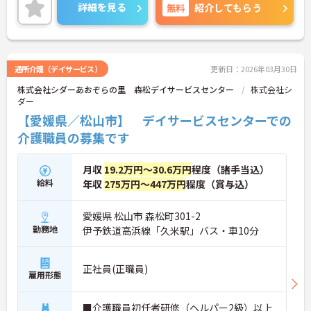
じて長くお仕事を続けていくことができます◎
詳細を見る
無料
紹介してもらう
ご興味のある方は、マイナビ介護職までお問い合わ
せください。
通所介護（デイサービス）
更新日：2026年03月30日
株式会社シダーあおぞらの里 森松デイサービスセンター
株式会社シ
ダー
【愛媛県／松山市】 デイサービスセンターでの
介護職員の募集です
月収
19.2万円～30.6万円
程度（諸手当込）
給料
年収
275万円～447万円
程度（賞与込）
愛媛県 松山市 森松町301-2
勤務地
伊予鉄道高浜線「久米駅」バス・車10分
正社員(正職員)
雇用形態
■介護職員初任者研修（ヘルパー2級）以上