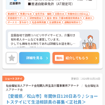
応募要件
■普通自動車免許（AT限定可）
車通勤可
残業少なめ
住宅手当・補助
日勤のみ
年間休日110日以上
資格取得サポート
研修制度あり
産休･育休･介護休暇取得実績あり
高収入
ボーナス・賞与あり
社会保険完備
交通費支給
退職金制度あり
全国各地で訪問リハビリやデイサービス、介護付き
有料老人ホームなどを運営しています。
少しでも興味をお持ちであれば詳細なお話を致しま
すので気軽にご連絡ください。
詳細を見る
無料
紹介してもらう
ショートステイ
更新日：2026年01月16日
社会福祉法人アテーナ会短期入所生活介護事業所アテーナ
社会福祉法
人アテーナ会
【愛媛県／松山市】年間休日120日あり♪ショー
トステイにて生活相談員の募集＜正社員＞