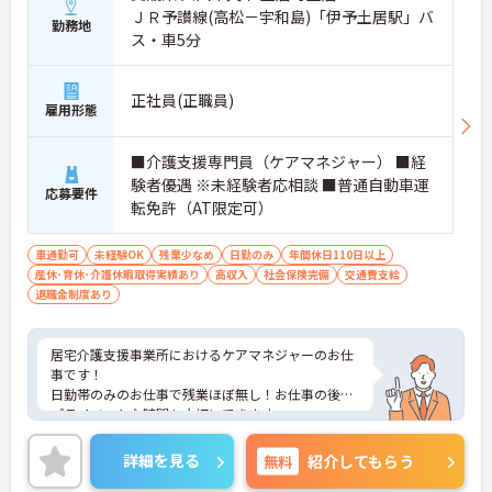
ＪＲ予讃線(高松－宇和島)「伊予土居駅」バ
勤務地
ス・車5分
正社員(正職員)
雇用形態
■介護支援専門員（ケアマネジャー） ■経
験者優遇 ※未経験者応相談 ■普通自動車運
応募要件
転免許（AT限定可）
車通勤可
未経験OK
残業少なめ
日勤のみ
年間休日110日以上
産休･育休･介護休暇取得実績あり
高収入
社会保険完備
交通費支給
退職金制度あり
居宅介護支援事業所におけるケアマネジャーのお仕
事です！
日勤帯のみのお仕事で残業ほぼ無し！お仕事の後の
プライベートな時間も大切にできます。
単身用・世帯用の住宅完備で遠方から応募の方も安
心してお仕事を始められます。
詳細を見る
無料
紹介してもらう
ご興味ある方には、面接対策ポイントなど、さらに