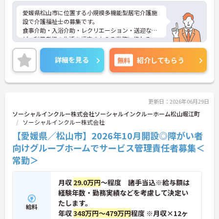
愛媛県松山市に位置する小規模多機能型居宅介護施
設で介護福祉士の募集です。
食事介助・入浴介助・レクリエーション・送迎な
ど、利用者様の生活を幅広く支える業務に携わるこ
とができます。送迎車はAT車で、松山市近郊を30分
程度で回る範囲のため、運転に大きな負担がない点
詳細を見る
無料
紹介してもらう
も特徴です。定員25名と比較的小規模なため、一人
ひとりに寄り添ったケアがしやすい環境です。ま
た、プリセプター制度や研修制度が整っており、経
験が浅い方やブランクのある方でも安心して勤務を
開始できます。
更新日：2026年06月29日
ご興味のある方には、面接対策ポイントなどさらに
ソーシャルインクルー株式会社ソーシャルインクルーホーム松山堀江町
詳細をお話いたしますので、お気軽にご相談くださ
ソーシャルインクルー株式会社
い。
【愛媛県／松山市】2026年10月開設◎障がい者
向けグループホームでサービス管理責任者募集＜
常勤＞
月収
29.0万円
～程度 諸手当込※給与額は
経験年数・勤務実績などを考慮して決定い
たします。
給料
年収
348万円～479万円
程度 ※月収×12ヶ