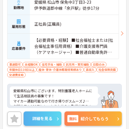
愛媛県 松山市 保免中3丁目3-23
勤務地
伊予鉄道郡中線「余戸駅」徒歩17分
正社員(正職員)
雇用形態
【必要資格・経験】 ■社会福祉士または(社
会福祉主事任用資格） ■介護支援専門員
応募要件
（ケアマネージャー） ■普通自動車免許（A
T限定可） ■PC基本操作できる方 ■生活相
談員経験者歓迎
車通勤可
未経験OK
住宅手当・補助
託児所・育児補助
日勤のみ
年間休日110日以上
産休･育休･介護休暇取得実績あり
高収入
社会保険完備
交通費支給
愛媛県松山市にございます、特別養護老人ホームに
て生活相談員の募集です！
マイカー通勤可能なので行き帰りがスムーズ♪
年間休日も120日としっかりお休みも取得出来るの
で、ワークライフバランスを大切にしたい方にオス
スメです◎
詳細を見る
無料
紹介してもらう
また、育児休暇制度や利用可能な託児所があり、お
子様のいらっしゃる方でも安心して働けます★