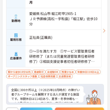
月
愛媛県 松山市 堀江町甲1905-1
ＪＲ予讃線(高松－宇和島)「堀江駅」徒歩10
勤務地
分
正社員(正職員)
雇用形態
①～③を満たす方 ①サービス管理責任者
研修修了（または児童発達管理責任者研修
応募要件
修了）②相談支援従事者初任者研修修了
（または相談支援従事者実務者研修修了）
③普通自動車運転免許（AT限定可）※経
駅から徒歩10分以内
車通勤可
未経験OK
残業少なめ
年間休日110日以上
オープニングスタッフ募集
験：経験必須（経験ない方要相談）
社会保険完備
交通費支給
全国に300か所以上（※2025年10月時点）の障がい
者グループホームを展開すする法人が運営する施設
です。年間休日は114日あり、夏季・冬季休暇もし
っかり取得できます。産前産後・育児休暇制度の活
用実績も豊富で、子育て中の方も多数活躍してお