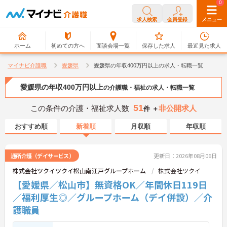
0
0
求人検索
会員登録
メニュー
ホーム
初めての方へ
面談会場一覧
保存した求人
最近見た求人
マイナビ介護職
愛媛県
愛媛県の年収400万円以上の求人・転職一覧
愛媛県の年収400万円以上
の介護職・福祉の求人・転職一覧
51
この条件の介護・福祉求人数
非公開求人
件 ＋
おすすめ順
新着順
月収順
年収順
通所介護（デイサービス）
更新日：2026年08月06日
株式会社ツクイツクイ松山南江戸グループホーム
株式会社ツクイ
【愛媛県／松山市】無資格OK／年間休日119日
／福利厚生◎／グループホーム（デイ併設）／介
護職員