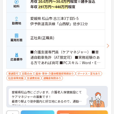
月収
20.0万円～30.0万円
程度※諸手当込
給料
年収
297万円～440万円
程度
愛媛県 松山市 古三津3丁目5-5
勤務地
伊予鉄道高浜線「山西駅」徒歩11分
正社員(正職員)
雇用形態
■介護支援専門員（ケアマネジャー） ■普
通自動車免許（AT限定可） ■実務経験のあ
応募要件
る方であれば尚可 ■PCスキル：Word・Exc
el
車通勤可
日勤のみ
産休･育休･介護休暇取得実績あり
ボーナス・賞与あり
社会保険完備
交通費支給
退職金制度あり
愛媛県松山市にございます、介護老人保健施設にて
ケアマネジャーの募集です！
最寄り駅より徒歩圏内と好立地にあるので、通勤に
便利です♪
育児休暇制度がありますので、ライフステージに応