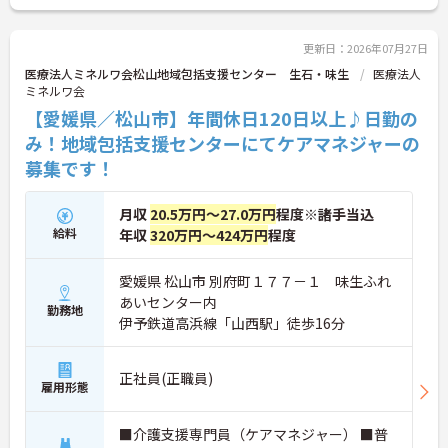
ご興味のある方は、マイナビ介護職までお問い合わ
せください。
更新日：2026年07月27日
医療法人ミネルワ会松山地域包括支援センター 生石・味生
医療法人
ミネルワ会
【愛媛県／松山市】年間休日120日以上♪日勤の
み！地域包括支援センターにてケアマネジャーの
募集です！
月収
20.5万円～27.0万円
程度※諸手当込
給料
年収
320万円～424万円
程度
愛媛県 松山市 別府町１７７－１ 味生ふれ
あいセンター内
勤務地
伊予鉄道高浜線「山西駅」徒歩16分
正社員(正職員)
雇用形態
■介護支援専門員（ケアマネジャー） ■普