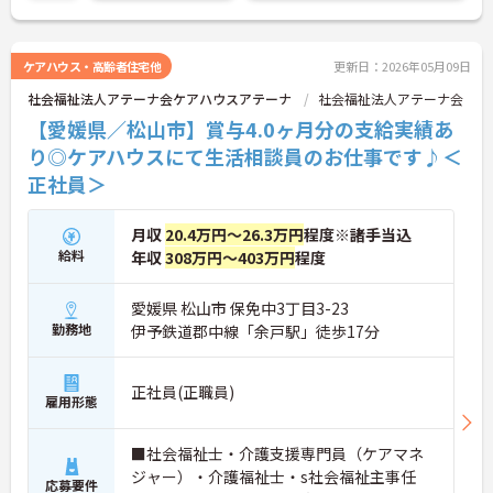
詳細をお話しいたしますのでお気軽にご相談くださ
い！
ケアハウス・高齢者住宅他
更新日：2026年05月09日
社会福祉法人アテーナ会ケアハウスアテーナ
社会福祉法人アテーナ会
【愛媛県／松山市】賞与4.0ヶ月分の支給実績あ
り◎ケアハウスにて生活相談員のお仕事です♪＜
正社員＞
月収
20.4万円～26.3万円
程度※諸手当込
給料
年収
308万円～403万円
程度
愛媛県 松山市 保免中3丁目3-23
勤務地
伊予鉄道郡中線「余戸駅」徒歩17分
正社員(正職員)
雇用形態
■社会福祉士・介護支援専門員（ケアマネ
ジャー）・介護福祉士・s社会福祉主事任
応募要件