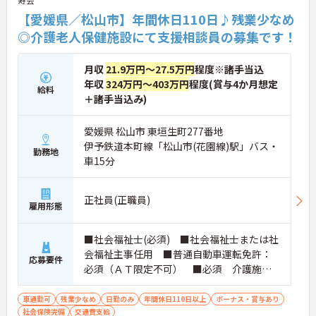
と両立しながら専門性を高めたい方におすすめで
す。ご興味のある方は詳細等をお伝えしますので、
【愛媛県／松山市】年間休日110日♪残業少なめ
お気軽にお問い合わせください。
◎介護老人保健施設にて支援相談員の募集です！
月収
21.9万円～27.5万円
程度※諸手当込
年収
324万円～403万円
程度(賞与4か月想定
給料
＋諸手当込み)
愛媛県 松山市 東垣生町277番地
伊予鉄道本町線「松山市(花園線)駅」バス・
勤務地
車15分
正社員(正職員)
雇用形態
■社会福祉士(必須) ■社会福祉士または社
会福祉主事任用 ■普通自動車運転免許：
応募要件
必須（ＡＴ限定不可） ■必須 介護施設
での勤務または生活相談員の経験
車通勤可
残業少なめ
日勤のみ
年間休日110日以上
ボーナス・賞与あり
社会保険完備
交通費支給