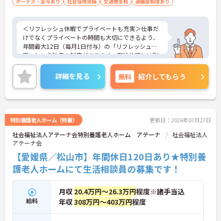
ボーナス・賞与あり
社会保険完備
交通費支給
退職金制度あり
のサポートを受けられます
・一人ひとりの仕事量や状況に合わせて管理者が新
規の受け入れを調整するため業務過多にならず無理
＜リフレッシュ休暇でプライベートも充実＞仕事だ
なく働けます
けでなくプライベートの時間も大切にできるよう、
・公的資格取得・自己啓発支援制度が整っており働
年間最大12日（毎月1日付与）の「リフレッシュ休
きながらケアマネジャーとしてのさらなるスキルア
暇」という独自の制度があります。有給休暇とは別
ップを目指せます
に付与されるため、これらを組み合わせて連休を取
得し、旅行や趣味を楽しむスタッフも多くいます。
詳細を見る
無料
紹介してもらう
【賞与過去実績最大185万円◎大手法人ならではの
＜多彩なキャリアパス！あなたの挑戦を応援します
充実した待遇や福利厚生が魅力です】
＞全国に事業を展開する大手企業の同社だからこ
・実績最大185万円の賞与やプラン数手当、特定事
そ、描けるキャリアは無限大です。管理職を目指す
業所加算手当など日々の頑張りがしっかりと給与に
道や、専門性をさらに高める道など、一人ひとりの
還元されます
目標に合わせた成長を会社がバックアップします。
特別養護老人ホーム（特養）
更新日：2026年07月27日
・勤続3年以上で対象となる退職金制度や宿泊費補
資格取得支援制度や研修制度も充実しており、働き
助などが受けられる独自の福利厚生制度ツクイPLUS
社会福祉法人アテーナ会特別養護老人ホーム アテーナ
社会福祉法人
ながらスキルアップが可能。また、希望があれば異
を完備しています
アテーナ会
なるサービス種別へのキャリアチェンジにも挑戦で
・社内規定の範囲内で髪色や髪型をはじめネイルや
きます。
【愛媛県／松山市】年間休日120日あり★特別養
まつげエクステが自由であり個性を大切にしながら
護老人ホームにて生活相談員の募集です！
自分らしく働けます
月収
20.4万円～26.3万円
程度※諸手当込
給料
年収
308万円～403万円
程度