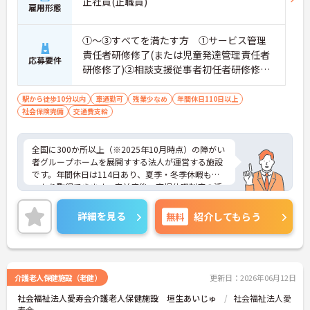
正社員(正職員)
雇用形態
①～③すべてを満たす方 ①サービス管理
責任者研修修了(または児童発達管理責任者
応募要件
研修修了)②相談支援従事者初任者研修修了
(または相談支援従事者実務者研修修了)③普
通自動車運転免許(AT限定可)
駅から徒歩10分以内
車通勤可
残業少なめ
年間休日110日以上
社会保険完備
交通費支給
全国に300か所以上（※2025年10月時点）の障がい
者グループホームを展開すする法人が運営する施設
です。年間休日は114日あり、夏季・冬季休暇もし
っかり取得できます。産前産後・育児休暇制度の活
用実績も豊富で、子育て中の方も多数活躍してお
り、ライフステージに変化があっても安心して長く
詳細を見る
無料
紹介してもらう
働ける環境です。職場では20代から60代まで幅広い
年代のスタッフがそれぞれの経験を活かして活躍し
ています。一般社員研修や外部勉強会受講支援な
ど、スキルアップを支える制度が整っているため安
心です。また、請求・申請業務は本社専門部署が一
介護老人保健施設（老健）
更新日：2026年06月12日
括対応するため、利用者さまへの支援に集中できま
社会福祉法人愛寿会介護老人保健施設 垣生あいじゅ
社会福祉法人愛
す。キャリアアップを目指したい方、プライベート
寿会