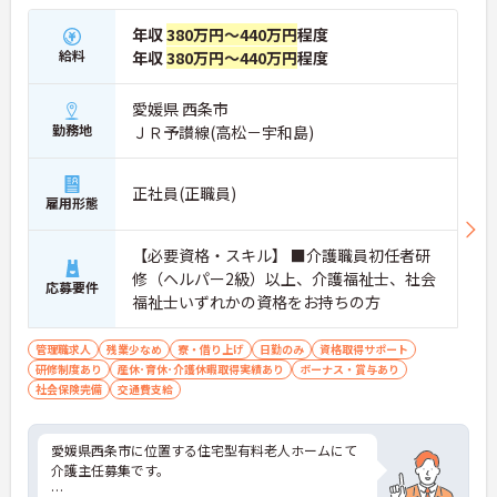
年収
380万円～440万円
程度
給料
年収
380万円～440万円
程度
愛媛県 西条市
勤務地
ＪＲ予讃線(高松－宇和島)
正社員(正職員)
雇用形態
【必要資格・スキル】 ■介護職員初任者研
修（ヘルパー2級）以上、介護福祉士、社会
応募要件
福祉士いずれかの資格をお持ちの方
管理職求人
残業少なめ
寮・借り上げ
日勤のみ
資格取得サポート
研修制度あり
産休･育休･介護休暇取得実績あり
ボーナス・賞与あり
社会保険完備
交通費支給
愛媛県西条市に位置する住宅型有料老人ホームにて
介護主任募集です。