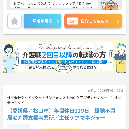
能です。しっかり休んでリフレッシュできるため、
仕事とプライベートのメリハリをつけて長く働き続
けられます。ワークライフバランスを重視したい方
にも安心の環境です。
詳細を見る
無料
紹介してもらう
＜少人数でじっくり向き合う「アットホームなケ
ア」＞
認知症の高齢者の方が少人数のユニット単位で共同
生活を送るグループホームです。大人数の施設とは
異なり、お一人おひとりに寄り添った丁寧なケアが
できるのが最大の魅力です。食事や入浴の介助だけ
でなく、一緒にレクリエーションを楽しんだり、食
事を作ったりと、家庭的な雰囲気の中で精神的な安
定や自立を支えます。利用者様との距離が近く、
日々のふれあいを大切にしたい方にぴったりの職場
です。
更新日：2026年08月06日
株式会社ツクイツクイ・サンフォレスト松山ケアプランセンター
株式
会社ツクイ
【愛媛県／松山市】年間休日119日／経験不問／
居宅介護支援事業所／主任ケアマネジャー