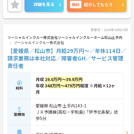
り、ライフステージに変化があっても安心して長く
詳細を見る
無料
紹介してもらう
働ける環境です。職場では20代から60代まで幅広い
年代のスタッフがそれぞれの経験を活かして活躍し
ています。一般社員研修や外部勉強会受講支援な
ど、スキルアップを支える制度が整っているため安
心です。また、請求・申請業務は本社専門部署が一
更新日：2026年06月29日
括対応するため、利用者さまへの支援に集中できま
ソーシャルインクルー株式会社ソーシャルインクルーホーム松山土手内
す。キャリアアップを目指したい方、プライベート
ソーシャルインクルー株式会社
と両立しながら専門性を高めたい方におすすめで
【愛媛県／松山市】月給29万円～／年休114日／
す。ご興味のある方は詳細等をお伝えしますので、
お気軽にお問い合わせください。
請求業務は本社対応／障害者GH／サービス管理
責任者
月収
29.0万円～39.9万円
年収
348万円～479万円
程度 ※月給×12ヶ
給料
月
愛媛県 松山市 土手内143-1
ＪＲ予讃線(高松－宇和島)「伊予北条駅」徒
勤務地
歩5分