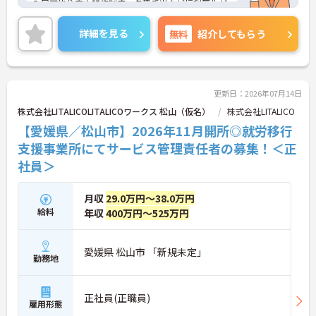
入居可能住宅や研修制度、各種手当など福利厚生が
充実◎安心して長く働ける環境が整っています★
またマイカー通勤OK 無料駐車場完備なので、通勤
詳細を見る
無料
紹介してもらう
のストレスが少ないのも嬉しいポイントです。
ご興味ある方には、面接対策ポイントなど、さらに
詳細をお話しいたしますのでお気軽にご相談くださ
い！
更新日：2026年07月14日
株式会社LITALICOLITALICOワークス 松山（仮名）
株式会社LITALICO
【愛媛県／松山市】2026年11月開所◎就労移行
支援事業所にてサービス管理責任者の募集！＜正
社員＞
月収
29.0万円～38.0万円
給料
年収
400万円～525万円
愛媛県 松山市 「新規未定」
勤務地
正社員(正職員)
雇用形態