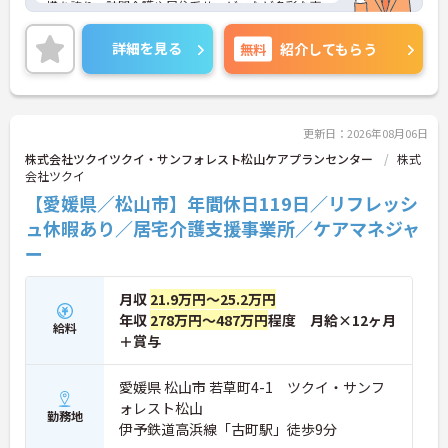
模を誇り、訪問介護や居住系サービスなど多彩な事
業を展開することで、地域のあらゆるニーズにワン
ストップで応える体制を確立しています。ダイバー
詳細を見る
無料
紹介してもらう
シティ経営を積極的に推進し、多様な人材が能力を
発揮できる職場環境の構築に注力している点も大き
な特色です。また、大規模災害を見据えたBCP（事
業継続計画）の策定や独自の感染症対策ガイドライ
ンの運用など、お客様と従業員の双方を守るリスク
更新日：2026年08月06日
マネジメントも徹底されています。今後は、ご家族
株式会社ツクイツクイ・サンフォレスト松山ケアプランセンター
株式
がオンラインで情報を確認できるシステムや、AIを
会社ツクイ
活用した相談サービスの導入など、IT技術を積極的
【愛媛県／松山市】年間休日119日／リフレッシ
に取り入れ、在宅生活の質の向上と従業員の業務効
率化を両立する次世代型の介護サービスを追求して
ュ休暇あり／居宅介護支援事業所／ケアマネジャ
いく方針です。安定した事業基盤と革新への意欲を
ー
併せ持つ、長期的なキャリア形成に最適な法人で
す。
月収
21.9万円～25.2万円
★おすすめPOINT★
年収
278万円～487万円
程度 月給×12ヶ月
給料
【土日休み×残業月平均3時間！ワークライフバラ
＋賞与
ンスを大切にできる環境です】
・基本土日休みで年間休日119日が確保されており
日勤のみのお仕事のため生活リズムを整えやすいで
愛媛県 松山市 若草町4-1 ツクイ・サンフ
す
ォレスト松山
勤務地
・毎月付与されるリフレッシュ休暇を活用し連休の
伊予鉄道高浜線「古町駅」徒歩9分
取得も可能でプライベートの時間もしっかりと確保