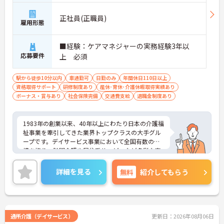
できます
・くるみん認定企業として未就学児向けのこども休
正社員(正職員)
暇や育休取得実績など子育てと両立しやすい制度が
雇用形態
充実しています
■経験：ケアマネジャーの実務経験3年以
【主任ケアマネ複数名在籍！手厚いフォロー体制で
応募要件
上 必須
業務に不安がある方も安心です】
・困難事例があった際も主任ケアマネジャーと情報
共有やケース検討ができ必要に応じて同行訪問など
駅から徒歩10分以内
車通勤可
日勤のみ
年間休日110日以上
のサポートを受けられます
資格取得サポート
研修制度あり
産休･育休･介護休暇取得実績あり
・一人ひとりの仕事量や状況に合わせて管理者が新
ボーナス・賞与あり
社会保険完備
交通費支給
退職金制度あり
規の受け入れを調整するため業務過多にならず無理
なく働けます
・公的資格取得・自己啓発支援制度が整っており働
1983年の創業以来、40年以上にわたり日本の介護福
きながら主任ケアマネジャーとしてのさらなるスキ
祉事業を牽引してきた業界トップクラスの大手グル
ルアップを目指せます
ープです。デイサービス事業において全国有数の規
模を誇り、訪問介護や居住系サービスなど多彩な事
【賞与過去実績最大185万円◎大手法人ならではの
業を展開することで、地域のあらゆるニーズにワン
充実した待遇や福利厚生が魅力です】
ストップで応える体制を確立しています。ダイバー
詳細を見る
無料
紹介してもらう
・実績最大185万円の賞与やプラン数手当、特定事
シティ経営を積極的に推進し、多様な人材が能力を
業所加算手当など日々の頑張りがしっかりと給与に
発揮できる職場環境の構築に注力している点も大き
還元されます
な特色です。また、大規模災害を見据えたBCP（事
・勤続3年以上で対象となる退職金制度や宿泊費補
業継続計画）の策定や独自の感染症対策ガイドライ
助などが受けられる独自の福利厚生制度ツクイPLUS
ンの運用など、お客様と従業員の双方を守るリスク
通所介護（デイサービス）
更新日：2026年08月06日
を完備しています
マネジメントも徹底されています。今後は、ご家族