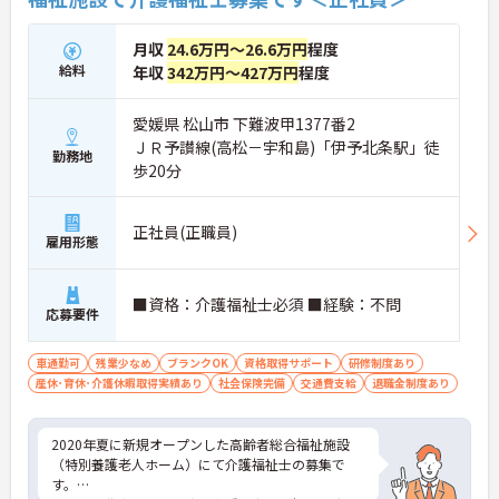
月収
24.6万円～26.6万円
程度
給料
年収
342万円～427万円
程度
愛媛県 松山市 下難波甲1377番2
ＪＲ予讃線(高松－宇和島)「伊予北条駅」徒
勤務地
歩20分
正社員(正職員)
雇用形態
■資格：介護福祉士必須 ■経験：不問
応募要件
車通勤可
残業少なめ
ブランクOK
資格取得サポート
研修制度あり
産休･育休･介護休暇取得実績あり
社会保険完備
交通費支給
退職金制度あり
2020年夏に新規オープンした高齢者総合福祉施設
（特別養護老人ホーム）にて介護福祉士の募集で
す。