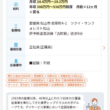
月収
24.4万円～29.3万円
年収
308万円～536万円
程度 月給×12ヶ月
給料
＋賞与
愛媛県 松山市 若草町4-1 ツクイ・サンフ
ォレスト松山
勤務地
伊予鉄道高浜線「古町駅」徒歩9分
正社員(正職員)
雇用形態
■経験：不問
応募要件
駅から徒歩10分以内
車通勤可
日勤のみ
年間休日110日以上
資格取得サポート
研修制度あり
産休･育休･介護休暇取得実績あり
ボーナス・賞与あり
社会保険完備
交通費支給
退職金制度あり
1983年の創業以来、40年以上にわたり日本の介護福
祉事業を牽引してきた業界トップクラスの大手グル
ープです。デイサービス事業において全国有数の規