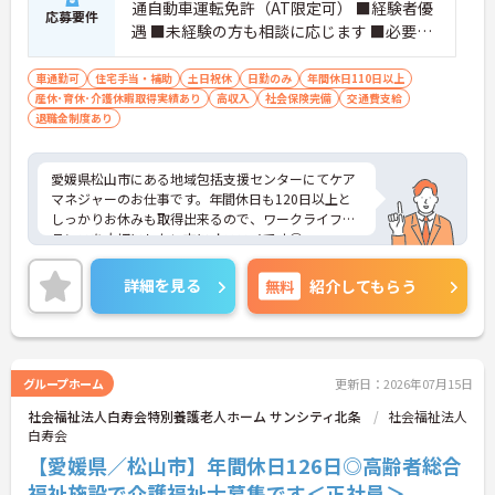
通自動車運転免許（AT限定可） ■経験者優
応募要件
遇 ■未経験の方も相談に応じます ■必要な
ＰＣスキル：ワード・エクセルの基本操作
車通勤可
住宅手当・補助
土日祝休
日勤のみ
年間休日110日以上
産休･育休･介護休暇取得実績あり
高収入
社会保険完備
交通費支給
退職金制度あり
愛媛県松山市にある地域包括支援センターにてケア
マネジャーのお仕事です。年間休日も120日以上と
しっかりお休みも取得出来るので、ワークライフバ
ランスを大切にしたい方にオススメです◎
ご興味ある方には、面接対策ポイントなど、さらに
詳細をお話しいたしますのでお気軽にご相談くださ
詳細を見る
無料
紹介してもらう
い。
グループホーム
更新日：2026年07月15日
社会福祉法人白寿会特別養護老人ホーム サンシティ北条
社会福祉法人
白寿会
【愛媛県／松山市】年間休日126日◎高齢者総合
福祉施設で介護福祉士募集です＜正社員＞