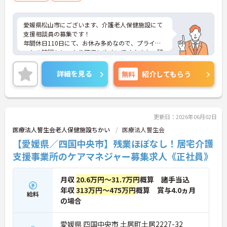
愛媛県松山市にございます、介護老人保健施設にて
支援相談員の募集です！
年間休日110日にて、お休み多めなので、プライベ
ートの時間もしっかり確保しやすいです♪また、残
業少なめなのでお仕事終わりの時間を大切にできま
す◎
詳細を見る
無料
紹介してもらう
ご興味のある方は、マイナビ介護職までお問い合わ
せください。
更新日：2026年06月02日
医療法人誓生会老人保健施設ちかい
医療法人誓生会
【愛媛県／四国中央市】残業ほぼなし！居宅介護
支援事業所のケアマネジャー募集求人《正社員》
月収
20.6万円～31.7万円
概算 諸手当込
年収
313万円～475万円
概算 賞与4.0ヵ月
給料
の場合
愛媛県 四国中央市 土居町土居2227-32