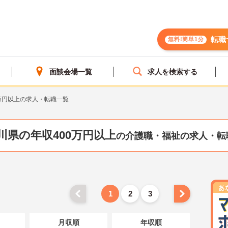
転職
無料!簡単1分
面談会場一覧
求人を検索する
万円以上の求人・転職一覧
川県の年収400万円以上
の介護職・福祉の求人・転
1
2
3
月収順
年収順