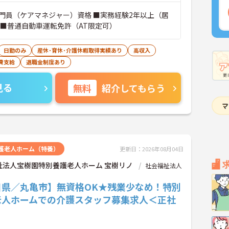
門員（ケアマネジャー）資格 ■実務経験2年以上（居
 ■普通自動車運転免許（AT限定可）
日勤のみ
産休･育休･介護休暇取得実績あり
高収入
費支給
退職金制度あり
見る
無料
紹介してもらう
護老人ホーム（特養）
更新日：2026年08月04日
祉法人宝樹園特別養護老人ホーム 宝樹リノ
社会福祉法人
川県／丸亀市】無資格OK★残業少なめ！特別
老人ホームでの介護スタッフ募集求人＜正社