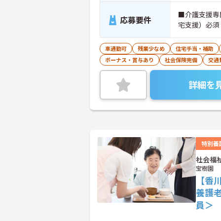
■介護支援専
応募要件
宅支援）必須
車通勤可
残業少なめ
住宅手当・補助
ボーナス・賞与あり
社会保険完備
交通
詳細を
特別養
社会福
宝樹園
【香
養護
員＞