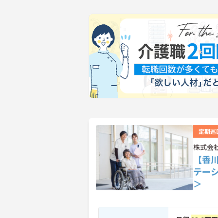
定期巡
株式会
【香
テー
＞