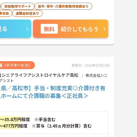
資格取得サポート
産休･育休･介護休暇取得実績あり
費支給
退職金制度あり
見る
無料
紹介してもらう
護（デイサービス）
更新日：2026年07月29日
社シニアライフアシストロイヤルケア高松
株式会社シニ
アシスト
川県／高松市】手当・制度充実◎介護付き有
人ホームにて介護職の募集＜正社員＞
円～35.8万円
程度 ※手当含む
～477万円
程度 ※賞与（2.45ヵ月分計算）含む