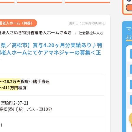
護老人ホーム（特養）
更新日：2026年08月04日
マ
祉法人さぬき特別養護老人ホームさぬき
社会福祉法人さ
お
県／高松市】賞与4.20ヶ月分実績あり♪特
護老人ホームにてケアマネジャーの募集＜正
＞
円～26.2万円
程度※諸手当込
～411万円
程度
宮脇町2-37-21
高松(香川)駅」バス・車10分
)