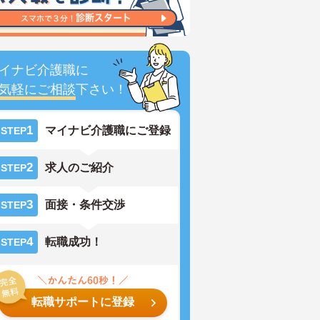
イナビ介護職に
気軽にご相談
下さい！
1
マイナビ介護職にご登録
STEP
2
求人のご紹介
STEP
3
面接・条件交渉
STEP
4
転職成功！
STEP
転職サポートに登録