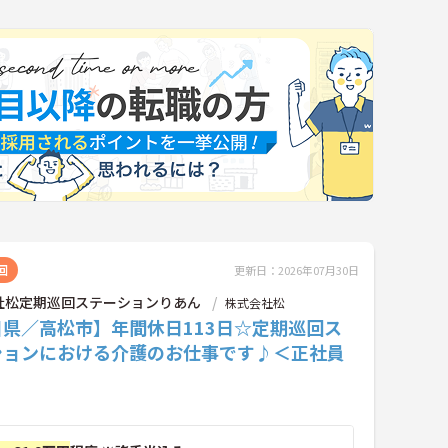
回
更新日：2026年07月30日
社松定期巡回ステーションりあん
株式会社松
川県／高松市】年間休日113日☆定期巡回ス
ションにおける介護のお仕事です♪＜正社員