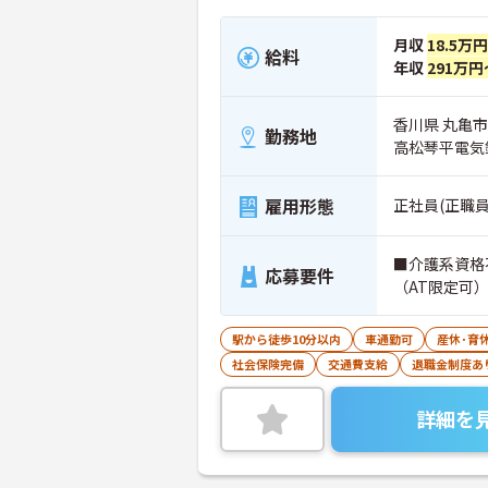
月収
18.5万
給料
年収
291万円
香川県 丸亀
勤務地
高松琴平電気
雇用形態
正社員(正職員
■介護系資格
応募要件
（AT限定可
駅から徒歩10分以内
車通勤可
産休･育
社会保険完備
交通費支給
退職金制度あ
詳細を