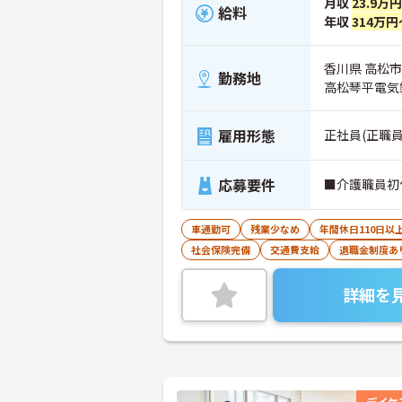
月収
23.9万
給料
年収
314万円
香川県 高松市
勤務地
高松琴平電気
雇用形態
正社員(正職員
応募要件
■介護職員初
車通勤可
残業少なめ
年間休日110日以
社会保険完備
交通費支給
退職金制度あ
詳細を
デイケ