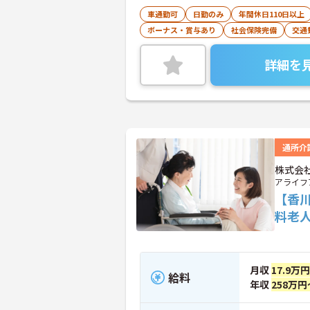
車通勤可
日勤のみ
年間休日110日以上
ボーナス・賞与あり
社会保険完備
交通
詳細を
通所介
株式会
アライフ
【香
料老
月収
17.9万
給料
年収
258万円