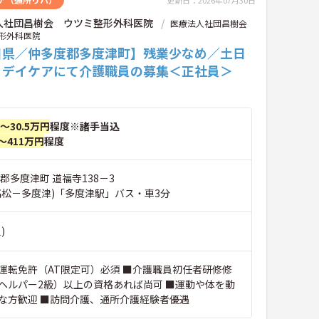
更新日：2026年07月30日
人社団昌樹会 ウツミ整形外科医院
医療法人社団昌樹会
形外科医院
川県／仲多度郡多度津町】残業少なめ／土日
♪デイケアにて介護職員の募集＜正社員＞
円～30.5万円
程度※諸手当込
～411万円
程度
郡多度津町 道福寺138－3
高松－多度津)「多度津駅」バス・車3分
)
運転免許（AT限定可）必須 ■介護職員初任者研修修
ヘルパー2級）以上の資格あれば尚可 ■運動や体を動
な方歓迎 ■訪問介護、通所介護経験者優遇