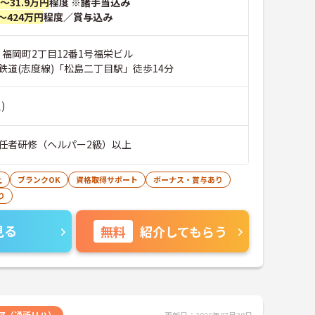
円～31.9万円
程度 ※諸手当込み
～424万円
程度／賞与込み
 福岡町2丁目12番1号福栄ビル
鉄道(志度線)「松島二丁目駅」徒歩14分
)
任者研修（ヘルパー2級）以上
上
ブランクOK
資格取得サポート
ボーナス・賞与あり
り
見る
無料
紹介してもらう
ア（通所リハ）