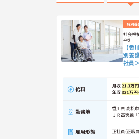
特別養
社会福
ぬき
【香川
別養
社員
月収
21.3万
給料
年収
331万円
香川県 高松市 
勤務地
ＪＲ高徳線「
雇用形態
正社員(正職員