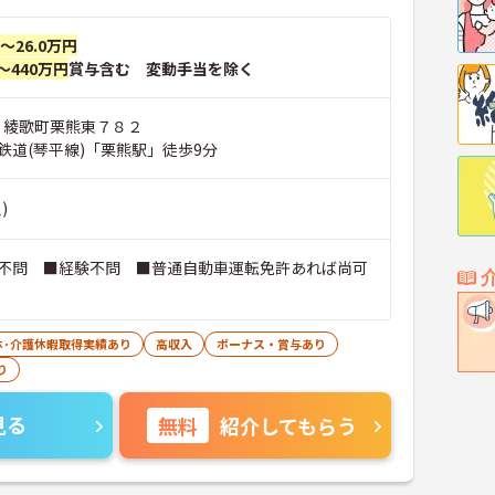
円～26.0万円
～440万円
賞与含む 変動手当を除く
市 綾歌町栗熊東７８２
鉄道(琴平線)「栗熊駅」徒歩9分
)
不問 ■経験不問 ■普通自動車運転免許あれば尚可
）
休･介護休暇取得実績あり
高収入
ボーナス・賞与あり
り
見る
無料
紹介してもらう