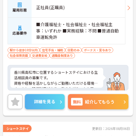
正社員(正職員)
雇用形態
■介護福祉士・社会福祉士・社会福祉主
事：いずれか ■実務経験：不問 ■普通自動
応募要件
車運転免許
駅から徒歩10分以内
住宅手当・補助
日勤のみ
ボーナス・賞与あり
社会保険完備
交通費支給
退職金制度あり
香川県高松市に位置するショートステイにおける生
活相談員の募集です。
資格や経験を活かしながらご勤務いただける環境で
す。また、研修制度があり、働きながらスキルアッ
プが目指せる環境です。
ご興味のある方には、面接対策ポイントなど、さら
詳細を見る
無料
紹介してもらう
に詳細をご案内しますのでお気軽にご相談くださ
い！
ショートステイ
更新日：2026年08月06日