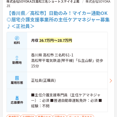
株式会社SOYOKAZE高松三名ショートステイそよ風
株式会社SOYOKA
ZE
【香川県／高松市】日勤のみ！マイカー通勤OK
◎居宅介護支援事業所の主任ケアマネジャー募集
♪＜正社員＞
月収
26.7万円～28.7万円
給料
香川県 高松市 三名町61-1
高松琴平電気鉄道(琴平線)「仏生山駅」徒歩
勤務地
15分
正社員(正職員)
雇用形態
■主任介護支援専門員（主任ケアマネジャ
ー）：必須 ■普通自動車運転免許：必須 ■
応募要件
経験：不問
車通勤可
未経験OK
残業少なめ
日勤のみ
ボーナス・賞与あり