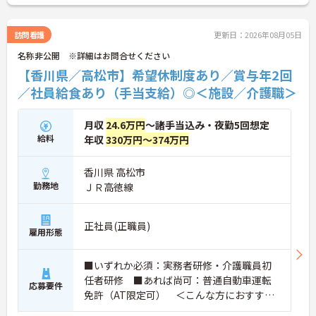
推進しており、復帰時には最大10万円支給の独自制
度「育児休業給付金＋（プラス）」をご用意。子育
て世代のキャリアを強力に支援します。◆働きなが
訪問看護
更新日：2026年08月05日
ら成長！資格取得を最大10万円補助 多職種連携で専
名称非公開 ※詳細はお問合せください
門知識が磨けるチームケア実践 頑張りやスキルが給
与・役職にしっかり反映。 明確なキャリアパス制度
【香川県／高松市】希望休制度あり／賞与年2回
が整っている環境で、 目標を持って長く活躍できま
／社員給食あり（手当支給）◎＜施設／介護職＞
す！
月収
24.6万円
～諸手当込み・夜勤5回想定
給料
年収
330万円～374万円
香川県 高松市
勤務地
ＪＲ高徳線
正社員(正職員)
雇用形態
■いずれか必須：実務者研修・介護職員初
任者研修 ■あれば尚可：普通自動車運転
応募要件
免許（AT限定可） ＜こんな方におすすめ
＞ワークライフバランスを大切にしたいと