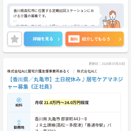
香川県高松市に位置する定期巡回ステーションにお
ける介護の募集です。
ご利用者に寄り添った介護サービスの提供を行って
いただける方を募集しています。また、年間休日は1
13日もあり、プライベートを大切にしながらご勤務
詳細を見る
無料
紹介してもらう
いただけます。
ご興味のある方には、面接対策ポイントなど、さら
に詳細をお話しいたしますのでお気軽にご相談くだ
さい！
更新日：2026年07月30日
株式会社ALC居宅介護支援事業所あるく
株式会社ALC
【香川県／丸亀市】土日祝休み♪居宅ケアマネジ
ャー募集《正社員》
月収
21.0万円～24.0万円
程度
給料
香川県 丸亀市 郡家町443－8
ＪＲ土讃線(高松－多度津)「善通寺駅」バ
勤務地
ス・車10分