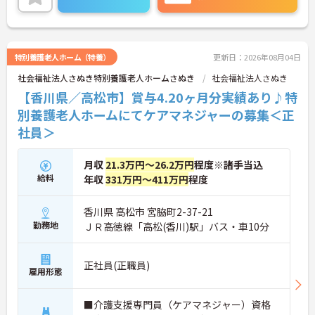
◆若手～中高年まで幅広い年代が活躍中！短時間正
社員制度などライフスタイルに合わせた柔軟な働き
方が可能です。産休・育休の取得を推進しており、
復帰時には最大10万円支給の独自制度「育児休業給
付金＋（プラス）」をご用意。子育て世代のキャリ
特別養護老人ホーム（特養）
更新日：2026年08月04日
アを強力に支援します。
社会福祉法人さぬき特別養護老人ホームさぬき
社会福祉法人さぬき
◆働きながら成長！資格取得を最大10万円補助 多職
種連携で専門知識が磨けるチームケア実践 頑張りや
【香川県／高松市】賞与4.20ヶ月分実績あり♪特
スキルが給与・役職にしっかり反映。 明確なキャリ
別養護老人ホームにてケアマネジャーの募集＜正
アパス制度が整っている環境で、 目標を持って長く
社員＞
活躍できます！
月収
21.3万円～26.2万円
程度※諸手当込
給料
年収
331万円～411万円
程度
香川県 高松市 宮脇町2-37-21
勤務地
ＪＲ高徳線「高松(香川)駅」バス・車10分
正社員(正職員)
雇用形態
■介護支援専門員（ケアマネジャー）資格