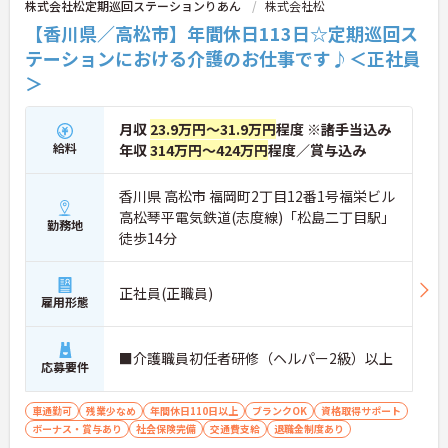
株式会社松定期巡回ステーションりあん
株式会社松
【香川県／高松市】年間休日113日☆定期巡回ス
テーションにおける介護のお仕事です♪＜正社員
＞
月収
23.9万円～31.9万円
程度 ※諸手当込み
給料
年収
314万円～424万円
程度／賞与込み
香川県 高松市 福岡町2丁目12番1号福栄ビル
高松琴平電気鉄道(志度線)「松島二丁目駅」
勤務地
徒歩14分
正社員(正職員)
雇用形態
■介護職員初任者研修（ヘルパー2級）以上
応募要件
車通勤可
残業少なめ
年間休日110日以上
ブランクOK
資格取得サポート
ボーナス・賞与あり
社会保険完備
交通費支給
退職金制度あり