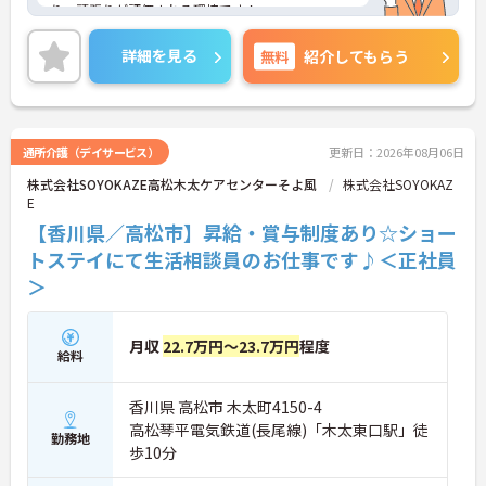
り、頑張りが評価される環境です！
リフレッシュ休暇が年間17日とプライベートとの両
立も可能です。
詳細を見る
無料
紹介してもらう
ご興味のある方には、面接対策ポイントなどさらに
詳細をお話いたしますので、お気軽にご相談くださ
い。
通所介護（デイサービス）
更新日：2026年08月06日
株式会社SOYOKAZE高松木太ケアセンターそよ風
株式会社SOYOKAZ
E
【香川県／高松市】昇給・賞与制度あり☆ショー
トステイにて生活相談員のお仕事です♪＜正社員
＞
月収
22.7万円～23.7万円
程度
給料
香川県 高松市 木太町4150-4
高松琴平電気鉄道(長尾線)「木太東口駅」徒
勤務地
歩10分