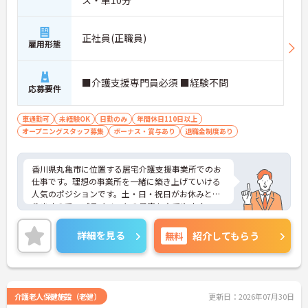
正社員(正職員)
雇用形態
■介護支援専門員必須 ■経験不問
応募要件
車通勤可
未経験OK
日勤のみ
年間休日110日以上
オープニングスタッフ募集
ボーナス・賞与あり
退職金制度あり
香川県丸亀市に位置する居宅介護支援事業所でのお
仕事です。理想の事業所を一緒に築き上げていける
人気のポジションです。土・日・祝日がお休みとな
りますので、プライベートの予定も立てやすく、ワ
ークライフバランスを重視した働き方も叶います。
ご興味のある方には、面接対策ポイントなど、さら
詳細を見る
無料
紹介してもらう
に詳細をお話ししますのでお気軽にご相談くださ
い！
介護老人保健施設（老健）
更新日：2026年07月30日