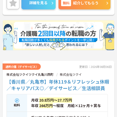
り確保できる点にあります。毎月付与されるリフレ
詳細を見る
無料
紹介してもらう
ッシュ休暇を利用して連休の取得も可能です。ま
た、子育てサポート企業として「くるみん認定」を
取得しており、こども休暇や充実した扶養手当など
ご家庭との両立を後押しする制度が整っています。
入社後1年間は専用のチューターがつき手厚くフォ
ローするため、新しい環境への不安を軽減できま
す。最大185万円の賞与支給の実績や、宿泊費補助
等の独自の福利厚生制度も備わっており、有資格者
の方がご自身の個性を大切にしながらやりがいを持
って働き続けられるおすすめの職場です。
★おすすめPOINT★
【夜勤なし×年間休日119日！オンオフのメリハリ
をつけて働ける環境です】
通所介護（デイサービス）
更新日：2026年08月06日
・身体への負担が少ない夜勤なしの勤務で年間休日
株式会社ツクイツクイ丸亀川西町
株式会社ツクイ
119日がしっかりと確保されています
【香川県／丸亀市】年休119＆リフレッシュ休暇
・毎月1日付与されるリフレッシュ休暇と有給を組
み合わせて連休を取得しプライベートを満喫できま
／キャリアパス◎／デイサービス／生活相談員
す
・子育てサポート企業として「くるみん認定」を取
得しており未就学児向けのこども休暇など支援体制
月収
20.8万円～27.7万円
が万全です
給料
年収
266万円
～程度 月給×12ヶ月＋賞与
【賞与実績最大185万円◎大手法人ならではの手厚
い待遇と福利厚生が魅力です】