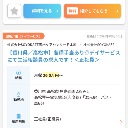
プが目指せる環境です。
ご興味のある方には、面接対策ポイントなど、さら
詳細を見る
無料
紹介してもらう
に詳細をご案内しますのでお気軽にご相談くださ
い！
通所介護（デイサービス）
更新日：2026年08月06日
株式会社SOYOKAZE高松ケアセンターそよ風
株式会社SOYOKAZE
【香川県／高松市】各種手当あり◎デイサービス
にて生活相談員の求人です！＜正社員＞
月収
26.0万円
～
給料
香川県 高松市 屋島西町2289-1
高松琴平電気鉄道(志度線)「潟元駅」バス・
勤務地
車6分
正社員(正職員)
雇用形態