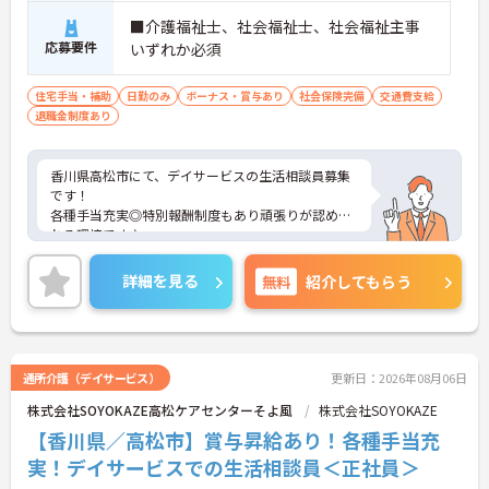
■介護福祉士、社会福祉士、社会福祉主事
応募要件
いずれか必須
住宅手当・補助
日勤のみ
ボーナス・賞与あり
社会保険完備
交通費支給
退職金制度あり
香川県高松市にて、デイサービスの生活相談員募集
です！
各種手当充実◎特別報酬制度もあり頑張りが認めら
れる環境です♪
ご興味のある方には、面接対策ポイントなどさらに
詳細をお話いたしますので、お気軽にご相談くださ
詳細を見る
無料
紹介してもらう
い。
通所介護（デイサービス）
更新日：2026年08月06日
株式会社SOYOKAZE高松ケアセンターそよ風
株式会社SOYOKAZE
【香川県／高松市】賞与昇給あり！各種手当充
実！デイサービスでの生活相談員＜正社員＞