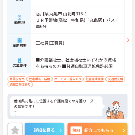
香川県 丸亀市 山北町316-1
ＪＲ予讃線(高松－宇和島)「丸亀駅」バス・
勤務地
車6分
正社員(正職員)
雇用形態
■介護福祉士、社会福祉士いずれかの資格
応募要件
をお持ちの方 ■普通自動車運転免許必須
残業少なめ
住宅手当・補助
ボーナス・賞与あり
社会保険完備
交通費支給
退職金制度あり
香川県丸亀市に位置する介護施設での介護リーダー
の募集です！
賞与とは別途支払われる報酬もあり、頑張りがしっ
かりと給与に反映される環境です。
詳細を見る
無料
紹介してもらう
ご興味ある方には、面接対策ポイントなど、さらに