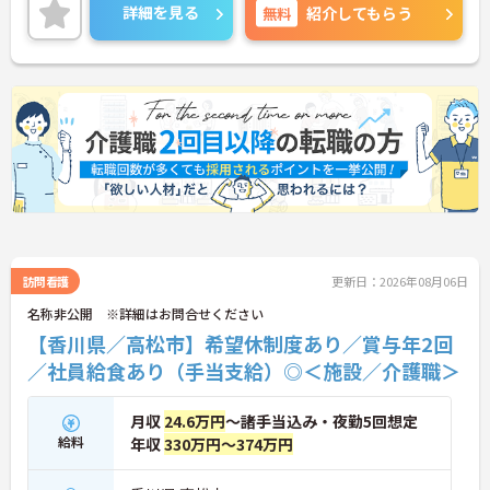
しますので、お気軽にお問い合わせください。
詳細を見る
無料
紹介してもらう
訪問看護
更新日：2026年08月06日
名称非公開 ※詳細はお問合せください
【香川県／高松市】希望休制度あり／賞与年2回
／社員給食あり（手当支給）◎＜施設／介護職＞
月収
24.6万円
～諸手当込み・夜勤5回想定
給料
年収
330万円～374万円