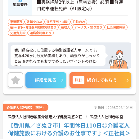
■実務経験2年以上（居宅支援）必須 ■普通
応募要件
自動車運転免許（AT限定可）
車通勤可
残業少なめ
住宅手当・補助
日勤のみ
産休･育休･介護休暇取得実績あり
高収入
ボーナス・賞与あり
社会保険完備
交通費支給
退職金制度あり
香川県高松市に位置する特別養護老人ホームです。
賞与4.20ヶ月分支給実績もあり、頑張りがしっかり
と反映されるのもおすすめしたいポイントのひとつ
です。
固定のお休みもあるのでプライベートの予定も立て
やすい環境です。
詳細を見る
無料
紹介してもらう
ご興味をお持ちの方はお気軽にお問い合わせくださ
い。
介護老人保健施設（老健）
更新日：2026年08月04日
医療法人社団春熙堂介護老人保健施設悠々荘
医療法人社団春熙堂
【香川県／さぬき市】年間休日110日◎介護老人
保健施設における介護のお仕事です♪＜正社員＞