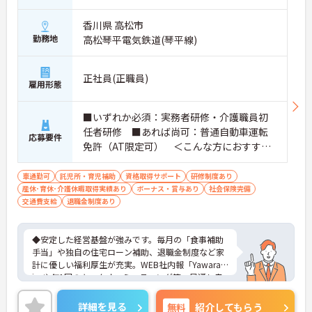
香川県 高松市
勤務地
高松琴平電気鉄道(琴平線)
正社員(正職員)
雇用形態
■いずれか必須：実務者研修・介護職員初
任者研修 ■あれば尚可：普通自動車運転
応募要件
免許（AT限定可） ＜こんな方におすすめ
＞ワークライフバランスを大切にしたいと
お考えの方、入居者様それぞれに合わせ
車通勤可
託児所・育児補助
資格取得サポート
研修制度あり
産休･育休･介護休暇取得実績あり
た、温かいケアを提供したい方、これまで
ボーナス・賞与あり
社会保険完備
交通費支給
退職金制度あり
の介護分野でのご経験を有効に活用したい
方
◆安定した経営基盤が強みです。毎月の「食事補助
手当」や独自の住宅ローン補助、退職金制度など家
計に優しい福利厚生が充実。WEB社内報「Yawarag
i」や年1回のキックオフミーティング等、風通し良
く温かいコミュニケーションを育む環境が整ってい
ます。
詳細を見る
無料
紹介してもらう