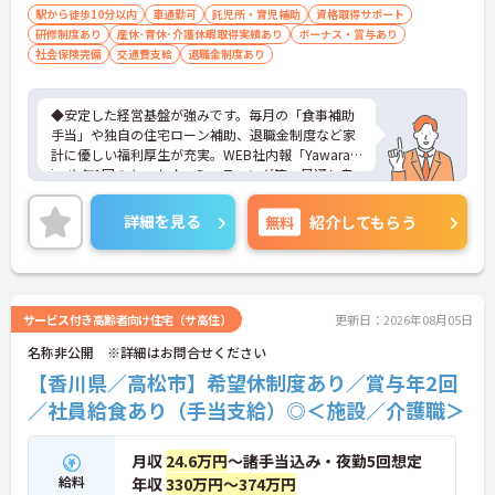
お考えの方、入居者様それぞれに合わせ
駅から徒歩10分以内
車通勤可
託児所・育児補助
資格取得サポート
研修制度あり
産休･育休･介護休暇取得実績あり
た、温かいケアを提供したい方、これまで
ボーナス・賞与あり
社会保険完備
交通費支給
退職金制度あり
の介護分野でのご経験を有効に活用したい
方
◆安定した経営基盤が強みです。毎月の「食事補助
手当」や独自の住宅ローン補助、退職金制度など家
計に優しい福利厚生が充実。WEB社内報「Yawarag
i」や年1回のキックオフミーティング等、風通し良
く温かいコミュニケーションを育む環境が整ってい
ます。
詳細を見る
無料
紹介してもらう
◆若手～中高年まで幅広い年代が活躍中！短時間正
社員制度などライフスタイルに合わせた柔軟な働き
方が可能です。産休・育休の取得を推進しており、
復帰時には最大10万円支給の独自制度「育児休業給
付金＋（プラス）」をご用意。子育て世代のキャリ
サービス付き高齢者向け住宅（サ高住）
更新日：2026年08月05日
アを強力に支援します。
名称非公開 ※詳細はお問合せください
◆働きながら成長！資格取得を最大10万円補助 多職
種連携で専門知識が磨けるチームケア実践 頑張りや
【香川県／高松市】希望休制度あり／賞与年2回
スキルが給与・役職にしっかり反映。 明確なキャリ
／社員給食あり（手当支給）◎＜施設／介護職＞
アパス制度が整っている環境で、 目標を持って長く
活躍できます！
月収
24.6万円
～諸手当込み・夜勤5回想定
給料
年収
330万円～374万円