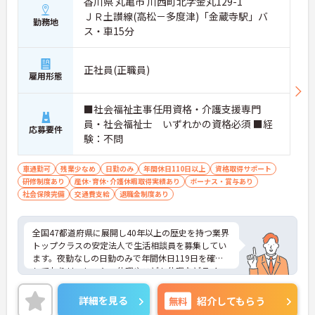
香川県 丸亀市 川西町北字金丸129-1
・頑張りをしっかり還元する過去実績最大185万円
ＪＲ土讃線(高松－多度津)「金蔵寺駅」バ
の賞与や配偶者・お子様への手厚い扶養手当を支給
勤務地
しています
ス・車15分
・宿泊費補助などが受けられる独自の「ツクイPLU
S」や勤続3年以上の退職金制度を完備しています
・社内規定の範囲内で髪色や髪型をはじめネイルや
正社員(正職員)
雇用形態
まつげエクステが自由であり自分らしさを大切に働
けます
【有資格者のキャリアパス！手厚いチューター制度
■社会福祉主事任用資格・介護支援専門
と多彩な研修で専門性を高めます 】
員・社会福祉士 いずれかの資格必須 ■経
応募要件
・入社後1年間は専門のチューター（指導担当者）
験：不問
がマンツーマンで手厚くフォローするため新しい環
境でも安心です
・資格手当の支給や公的資格取得・自己啓発支援制
車通勤可
残業少なめ
日勤のみ
年間休日110日以上
資格取得サポート
度を通じて有資格者のさらなるステップアップを後
研修制度あり
産休･育休･介護休暇取得実績あり
ボーナス・賞与あり
押しします
社会保険完備
交通費支給
退職金制度あり
・階層別研修や所属先以外の事業所で行う交換研修
など豊富な教育プログラムで専門職としての成長を
サポートしています
全国47都道府県に展開し40年以上の歴史を持つ業界
トップクラスの安定法人で生活相談員を募集してい
ます。夜勤なしの日勤のみで年間休日119日を確保
しておりリフレッシュ休暇やこども休暇などライフ
ステージに合わせた働き方が可能です。処遇改善手
当の全額還元や実績最大185万円の賞与に加え配偶
詳細を見る
無料
紹介してもらう
者1万円などの手厚い扶養手当をご用意しています。