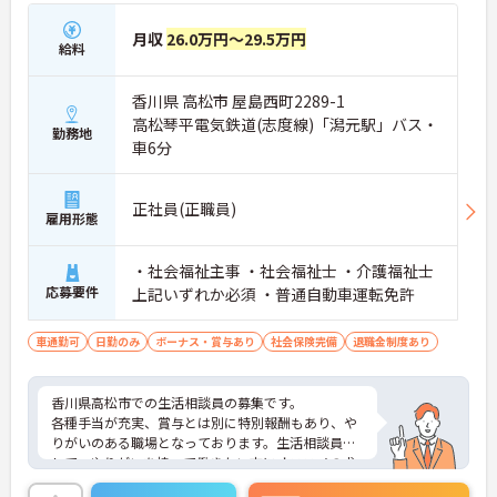
月収
26.0万円～29.5万円
給料
香川県 高松市 屋島西町2289-1
高松琴平電気鉄道(志度線)「潟元駅」バス・
勤務地
車6分
正社員(正職員)
雇用形態
・社会福祉主事 ・社会福祉士 ・介護福祉士
応募要件
上記いずれか必須 ・普通自動車運転免許
車通勤可
日勤のみ
ボーナス・賞与あり
社会保険完備
退職金制度あり
香川県高松市での生活相談員の募集です。
各種手当が充実、賞与とは別に特別報酬もあり、や
りがいのある職場となっております。生活相談員と
して、やりがいを持って働きたい方にオススメの求
人です。ご興味のある方は面接のポイントをお伝え