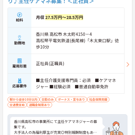
り♪主任ケアマネ募集！＜正社員＞
月収
27.5万円～28.5万円
給料
香川県 高松市 木太町4150－4
高松琴平電気鉄道(長尾線)「木太東口駅」徒
勤務地
歩10分
正社員(正職員)
雇用形態
■主任介護支援専門員：必須 ■ケアマネ
応募要件
ジャー ■経験必須 ■普通自動車免許
駅から徒歩10分以内
日勤のみ
ボーナス・賞与あり
社会保険完備
交通費支給
退職金制度あり
香川県高松市の事業所にて主任ケアマネジャーの募
集です。
大手法人の為福利厚生が充実◎特別報酬制度もあ