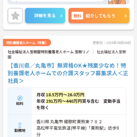
す。
ご利用者一人ひとりに寄り添った介護サービスの提
供を行っていただける方を募集しています。
詳細を見る
無料
紹介してもらう
ご興味ある方には、面接対策ポイントなど、さらに
詳細をお話しいたしますのでお気軽にご相談くださ
い！
特別養護老人ホーム（特養）
更新日：2026年08月04日
社会福祉法人宝樹園特別養護老人ホーム 宝樹リノ
社会福祉法人宝樹
園
【香川県／丸亀市】無資格OK★残業少なめ！特
別養護老人ホームでの介護スタッフ募集求人＜正
社員＞
月収
18.5万円～26.0万円
年収
291万円～440万円
賞与含む 変動手当
給料
を除く
香川県 丸亀市 綾歌町栗熊東７８２
高松琴平電気鉄道(琴平線)「栗熊駅」徒歩9
勤務地
分