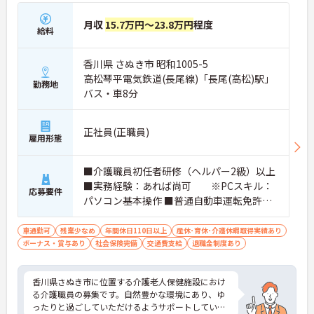
月収
15.7万円～23.8万円
程度
給料
香川県 さぬき市 昭和1005-5
高松琴平電気鉄道(長尾線)「長尾(高松)駅」
勤務地
バス・車8分
正社員(正職員)
雇用形態
■介護職員初任者研修（ヘルパー2級）以上
■実務経験：あれば尚可 ※PCスキル：
応募要件
パソコン基本操作 ■普通自動車運転免許（A
T限定可）：あれば尚可
車通勤可
残業少なめ
年間休日110日以上
産休･育休･介護休暇取得実績あり
ボーナス・賞与あり
社会保険完備
交通費支給
退職金制度あり
香川県さぬき市に位置する介護老人保健施設におけ
る介護職員の募集です。自然豊かな環境にあり、ゆ
ったりと過ごしていただけるようサポートしていま