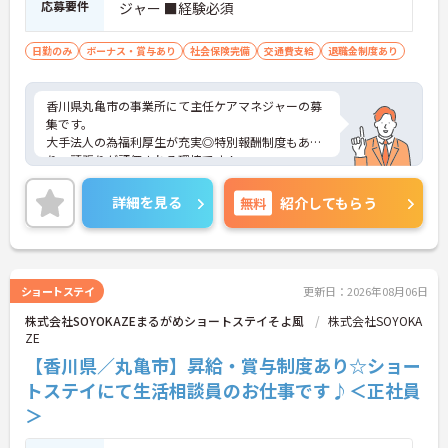
応募要件
ジャー ■経験必須
日勤のみ
ボーナス・賞与あり
社会保険完備
交通費支給
退職金制度あり
香川県丸亀市の事業所にて主任ケアマネジャーの募
集です。
大手法人の為福利厚生が充実◎特別報酬制度もあ
り、頑張りが評価される環境です！
リフレッシュ休暇が年間17日とプライベートとの両
立も可能です。
詳細を見る
無料
紹介してもらう
ご興味のある方には、面接対策ポイントなどさらに
詳細をお話いたしますので、お気軽にご相談くださ
い。
ショートステイ
更新日：2026年08月06日
株式会社SOYOKAZEまるがめショートステイそよ風
株式会社SOYOKA
ZE
【香川県／丸亀市】昇給・賞与制度あり☆ショー
トステイにて生活相談員のお仕事です♪＜正社員
＞