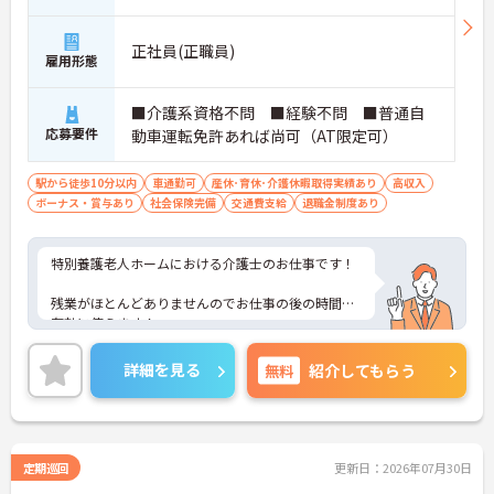
正社員(正職員)
雇用形態
■介護系資格不問 ■経験不問 ■普通自
応募要件
動車運転免許あれば尚可（AT限定可）
駅から徒歩10分以内
車通勤可
産休･育休･介護休暇取得実績あり
高収入
ボーナス・賞与あり
社会保険完備
交通費支給
退職金制度あり
特別養護老人ホームにおける介護士のお仕事です！
残業がほとんどありませんのでお仕事の後の時間も
有効に使えます！
無資格・経験が浅い方もしっかり指導してもらえる
詳細を見る
無料
紹介してもらう
ので安心してお仕事を始められる環境です！
ご興味ある方には、面接のポイントなど、さらに詳
細をお話致しますのでお気軽にご相談ください。
定期巡回
更新日：2026年07月30日