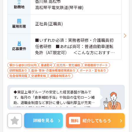
香川県 高松市
勤務地
高松琴平電気鉄道(琴平線)
正社員(正職員)
雇用形態
■いずれか必須：実務者研修・介護職員初
任者研修 ■あれば尚可：普通自動車運転
応募要件
免許（AT限定可） ＜こんな方におすすめ
＞ワークライフバランスを大切にしたいと
お考えの方、入居者様それぞれに合わせ
駅から徒歩10分以内
車通勤可
託児所・育児補助
資格取得サポート
研修制度あり
産休･育休･介護休暇取得実績あり
た、温かいケアを提供したい方、これまで
ボーナス・賞与あり
社会保険完備
交通費支給
退職金制度あり
の介護分野でのご経験を有効に活用したい
方
◆東証上場グループの安定した経営基盤が強みで
す。毎月の「食事補助手当」や独自の住宅ローン補
助、退職金制度など家計に優しい福利厚生が充実。
WEB社内報や年1回のキックオフミーティング等、
風通し良く温かいコミュニケーションを育む環境が
整っています。◆若手～中高年まで幅広い年代が活
詳細を見る
無料
紹介してもらう
躍中！短時間正社員制度などライフスタイルに合わ
せた柔軟な働き方が可能です。産休・育休の取得を