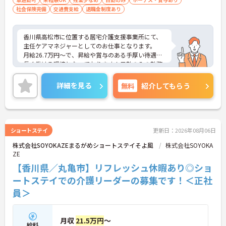
社会保険完備
交通費支給
退職金制度あり
香川県高松市に位置する居宅介護支援事業所にて、
主任ケアマネジャーとしてのお仕事となります。
月給26.7万円～で、昇給や賞与のある手厚い待遇で
長く働ける環境となっております！日勤のみの勤務
で、残業時間が月平均5時間程度なので、無理なく
お仕事できます◎
詳細を見る
無料
紹介してもらう
ご興味ある方は面接ポイントをお伝えしますので、
お気軽にお問い合わせください♪
ショートステイ
更新日：2026年08月06日
株式会社SOYOKAZEまるがめショートステイそよ風
株式会社SOYOKA
ZE
【香川県／丸亀市】リフレッシュ休暇あり◎ショ
ートステイでの介護リーダーの募集です！＜正社
員＞
月収
21.5万円
～
給料