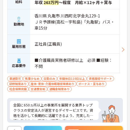
給料
年収
263万円
～程度 月給×12ヶ月＋賞与
香川県 丸亀市 川西町北字金丸129-1
ＪＲ予讃線(高松－宇和島)「丸亀駅」バス・
勤務地
車15分
正社員(正職員)
雇用形態
■介護職員実務者研修以上 必須 ■経験：
応募要件
不問
車通勤可
残業少なめ
日勤のみ
年間休日110日以上
資格取得サポート
研修制度あり
産休･育休･介護休暇取得実績あり
ボーナス・賞与あり
社会保険完備
交通費支給
退職金制度あり
全国に650ヵ所以上の事業所を展開する業界トップ
クラスの安定法人が運営するデイサービスです。資
格を活かして長期的に活躍できるよう、充実した待
遇と働きやすい環境をご用意しています。最大の魅
力は夜勤なしの日勤のみで年間休日は119日しっか