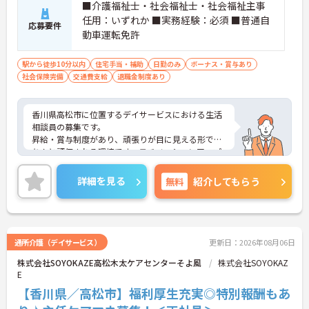
■介護福祉士・社会福祉士・社会福祉主事
ンを用意
任用：いずれか ■実務経験：必須 ■普通自
・髪色やネイルなどが自由で個性を大切にできる社
応募要件
風
動車運転免許
駅から徒歩10分以内
住宅手当・補助
日勤のみ
ボーナス・賞与あり
社会保険完備
交通費支給
退職金制度あり
香川県高松市に位置するデイサービスにおける生活
相談員の募集です。
昇給・賞与制度があり、頑張りが目に見える形でき
ちんと評価される環境です。モチベーションアップ
につながります。資格や経験を活かしながらご勤務
いただける環境です。
詳細を見る
無料
紹介してもらう
ご興味のある方には、面接対策ポイントなど、さら
に詳細をご案内しますのでお気軽にご相談くださ
い！
通所介護（デイサービス）
更新日：2026年08月06日
株式会社SOYOKAZE高松木太ケアセンターそよ風
株式会社SOYOKAZ
E
【香川県／高松市】福利厚生充実◎特別報酬もあ