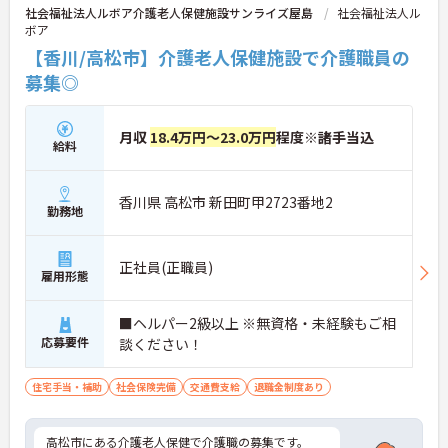
社会福祉法人ルボア介護老人保健施設サンライズ屋島
社会福祉法人ル
ボア
【香川/高松市】介護老人保健施設で介護職員の
募集◎
月収
18.4万円～23.0万円
程度※諸手当込
給料
香川県 高松市 新田町甲2723番地2
勤務地
正社員(正職員)
雇用形態
■ヘルパー2級以上 ※無資格・未経験もご相
応募要件
談ください！
住宅手当・補助
社会保険完備
交通費支給
退職金制度あり
高松市にある介護老人保健で介護職の募集です。