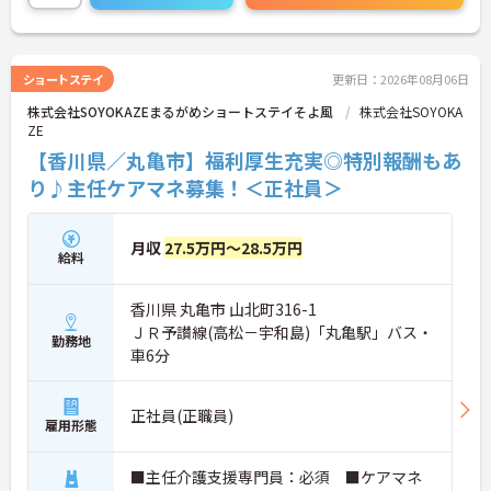
詳細をお話しいたしますのでお気軽にご相談くださ
い！
ショートステイ
更新日：2026年08月06日
株式会社SOYOKAZEまるがめショートステイそよ風
株式会社SOYOKA
ZE
【香川県／丸亀市】福利厚生充実◎特別報酬もあ
り♪主任ケアマネ募集！＜正社員＞
月収
27.5万円～28.5万円
給料
香川県 丸亀市 山北町316-1
ＪＲ予讃線(高松－宇和島)「丸亀駅」バス・
勤務地
車6分
正社員(正職員)
雇用形態
■主任介護支援専門員：必須 ■ケアマネ