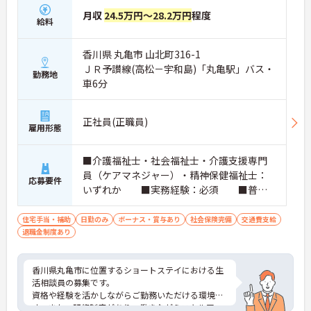
月収
24.5万円～28.2万円
程度
給料
香川県 丸亀市 山北町316-1
ＪＲ予讃線(高松－宇和島)「丸亀駅」バス・
勤務地
車6分
正社員(正職員)
雇用形態
■介護福祉士・社会福祉士・介護支援専門
員（ケアマネジャー）・精神保健福祉士：
応募要件
いずれか ■実務経験：必須 ■普通
自動車運転免許
住宅手当・補助
日勤のみ
ボーナス・賞与あり
社会保険完備
交通費支給
退職金制度あり
香川県丸亀市に位置するショートステイにおける生
活相談員の募集です。
資格や経験を活かしながらご勤務いただける環境で
す。また、研修制度があり、働きながらスキルアッ