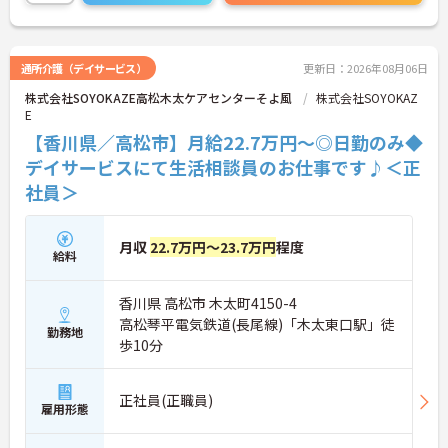
独自の福利厚生制度によるお祝い金や宿泊費補助な
どスタッフの生活を支える制度も充実しています。
髪色やネイルも自由でご自身の個性を大切にしなが
らのびのびと働ける風通しの良い職場です。階層別
通所介護（デイサービス）
更新日：2026年08月06日
研修や資格取得支援制度が整っているため有資格者
株式会社SOYOKAZE高松木太ケアセンターそよ風
株式会社SOYOKAZ
の方がこれまでのご経験を活かしながら将来の管理
E
職やスペシャリストへと着実にキャリアアップを目
指せるやりがいのある環境です。
【香川県／高松市】月給22.7万円～◎日勤のみ◆
デイサービスにて生活相談員のお仕事です♪＜正
★おすすめPOINT★
社員＞
【ワークライフバランスの充実】
・夜勤なしの日勤のみで年間休日119日を確保 ・リ
フレッシュ休暇やこども休暇など特別休暇が充実
・産休育休や産後パパ育休制度など子育て支援体制
月収
22.7万円～23.7万円
程度
給料
が万全
【安心の高待遇と福利厚生】
・処遇改善手当を毎月および半期末手当として全額
香川県 高松市 木太町4150-4
還元 ・配偶者1万円や満18歳未満の子5千円の手厚
高松琴平電気鉄道(長尾線)「木太東口駅」徒
勤務地
い扶養手当を支給
歩10分
・結婚・出生・入学のお祝い金やヘルスチェック補
助など独自の福利厚生制度を用意
【資格を活かせるキャリアアップ環境】
正社員(正職員)
・公的資格取得や自己啓発支援制度を活用しスキル
雇用形態
アップが可能
・管理職や他職種への転換など多彩なキャリアプラ