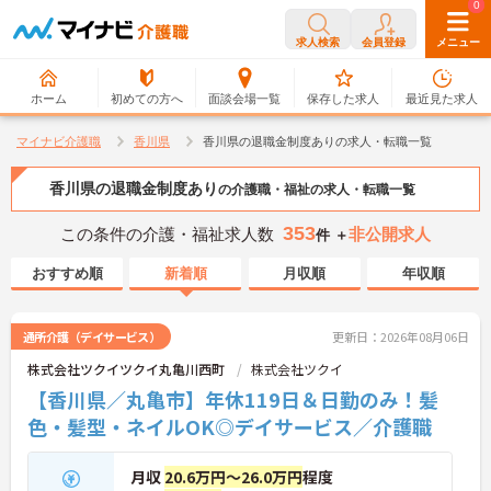
0
0
求人検索
会員登録
メニュー
ホーム
初めての方へ
面談会場一覧
保存した求人
最近見た求人
マイナビ介護職
香川県
香川県の退職金制度ありの求人・転職一覧
香川県の退職金制度あり
の介護職・福祉の求人・転職一覧
353
この条件の介護・福祉求人数
非公開求人
件 ＋
おすすめ順
新着順
月収順
年収順
通所介護（デイサービス）
更新日：2026年08月06日
株式会社ツクイツクイ丸亀川西町
株式会社ツクイ
【香川県／丸亀市】年休119日＆日勤のみ！髪
色・髪型・ネイルOK◎デイサービス／介護職
月収
20.6万円～26.0万円
程度