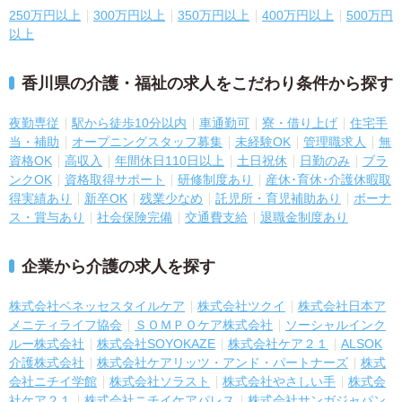
250万円以上
300万円以上
350万円以上
400万円以上
500万円
以上
香川県の介護・福祉の求人をこだわり条件から探す
夜勤専従
駅から徒歩10分以内
車通勤可
寮・借り上げ
住宅手
当・補助
オープニングスタッフ募集
未経験OK
管理職求人
無
資格OK
高収入
年間休日110日以上
土日祝休
日勤のみ
ブラ
ンクOK
資格取得サポート
研修制度あり
産休･育休･介護休暇取
得実績あり
新卒OK
残業少なめ
託児所・育児補助あり
ボーナ
ス・賞与あり
社会保険完備
交通費支給
退職金制度あり
企業から介護の求人を探す
株式会社ベネッセスタイルケア
株式会社ツクイ
株式会社日本ア
メニティライフ協会
ＳＯＭＰＯケア株式会社
ソーシャルインク
ルー株式会社
株式会社SOYOKAZE
株式会社ケア２１
ALSOK
介護株式会社
株式会社ケアリッツ・アンド・パートナーズ
株式
会社ニチイ学館
株式会社ソラスト
株式会社やさしい手
株式会
社ケア２１
株式会社ニチイケアパレス
株式会社サンガジャパン