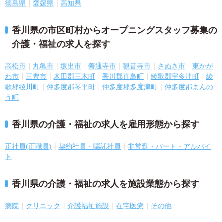
徳島県
愛媛県
高知県
香川県の市区町村からオープニングスタッフ募集の
介護・福祉の求人を探す
高松市
丸亀市
坂出市
善通寺市
観音寺市
さぬき市
東かが
わ市
三豊市
木田郡三木町
香川郡直島町
綾歌郡宇多津町
綾
歌郡綾川町
仲多度郡琴平町
仲多度郡多度津町
仲多度郡まんの
う町
香川県の介護・福祉の求人を雇用形態から探す
正社員(正職員)
契約社員・嘱託社員
非常勤・パート・アルバイ
ト
香川県の介護・福祉の求人を施設業態から探す
病院
クリニック
介護福祉施設
在宅医療
その他