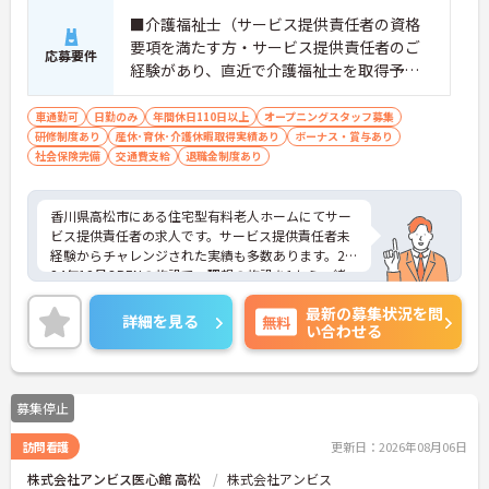
■介護福祉士（サービス提供責任者の資格
要項を満たす方・サービス提供責任者のご
応募要件
経験があり、直近で介護福祉士を取得予定
の方） ※特養、訪問介護、老健、病院など
で介護の実務経験3年程度お持ちの方
車通勤可
日勤のみ
年間休日110日以上
オープニングスタッフ募集
研修制度あり
産休･育休･介護休暇取得実績あり
ボーナス・賞与あり
社会保険完備
交通費支給
退職金制度あり
香川県高松市にある住宅型有料老人ホームにてサー
ビス提供責任者の求人です。サービス提供責任者未
経験からチャレンジされた実績も多数あります。20
24年12月OPENの施設で、理想の施設を1から一緒
に築き上げていけるポジションです。年間休日は11
最新の募集状況を問
0日以上あり、メリハリのある勤務が可能です。ご興
詳細を見る
無料
い合わせる
味のある方には、面接対策ポイントなど、さらに詳
細をお話しいたしますのでお気軽にご相談くださ
い！
募集停止
訪問看護
更新日：2026年08月06日
株式会社アンビス医心館 高松
株式会社アンビス