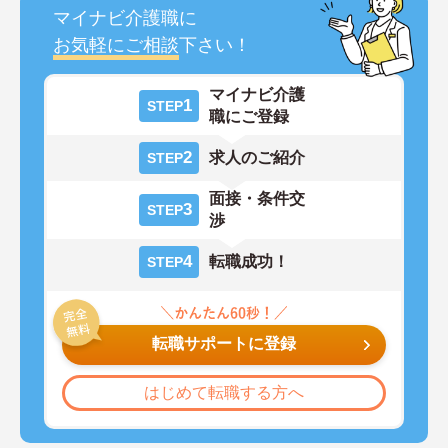
マイナビ介護職に
お気軽にご相談
下さい！
マイナビ介護
1
STEP
職にご登録
2
求人のご紹介
STEP
面接・条件交
3
STEP
渉
4
転職成功！
STEP
転職サポートに登録
はじめて転職する方へ