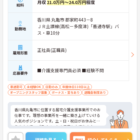
月収
21.0万円～24.0万円
程度
給料
香川県 丸亀市 郡家町443－8
ＪＲ土讃線(高松－多度津)「善通寺駅」バ
勤務地
ス・車10分
正社員(正職員)
雇用形態
■介護支援専門員必須 ■経験不問
応募要件
車通勤可
未経験OK
日勤のみ
年間休日110日以上
オープニングスタッフ募集
ボーナス・賞与あり
退職金制度あり
香川県丸亀市に位置する居宅介護支援事業所でのお
仕事です。理想の事業所を一緒に築き上げていける
人気のポジションです。土・日・祝日がお休みとな
りますので、プライベートの予定も立てやすく、ワ
ークライフバランスを重視した働き方も叶います。
ご興味のある方には、面接対策ポイントなど、さら
詳細を見る
無料