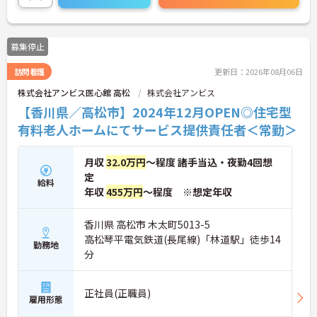
募集停止
訪問看護
更新日：2026年08月06日
株式会社アンビス医心館 高松
株式会社アンビス
【香川県／高松市】2024年12月OPEN◎住宅型
有料老人ホームにてサービス提供責任者＜常勤＞
月収
32.0万円
～程度 諸手当込・夜勤4回想
定
給料
年収
455万円
～程度 ※想定年収
香川県 高松市 木太町5013-5
高松琴平電気鉄道(長尾線)「林道駅」徒歩14
勤務地
分
正社員(正職員)
雇用形態