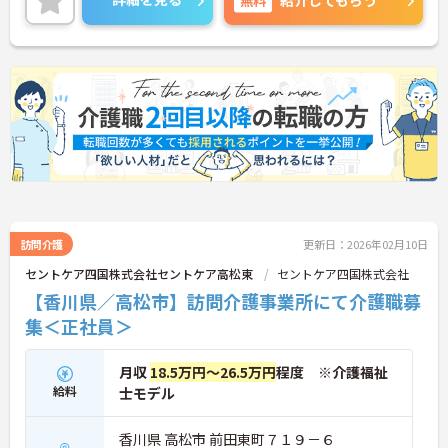
紹介してもらう
に詳細をお話ししますのでお気軽にご相談くださ
い！
訪問介護
更新日：2026年02月10日
セントケア四国株式会社セントケア高松東
セントケア四国株式会社
【香川県／高松市】訪問介護事業所にて介護職募
集＜正社員＞
月収
18.5万円～26.5万円
程度 ※介護福祉
給料
士モデル
香川県 高松市 前田東町７１９－６