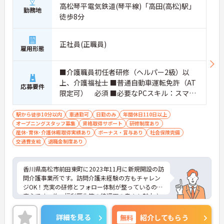
高松琴平電気鉄道(琴平線)「高田(高松)駅」
勤務地
徒歩8分
正社員(正職員)
雇用形態
■介護職員初任者研修（ヘルパー2級）以
上、介護福祉士 ■普通自動車運転免許（AT
応募要件
限定可） 必須 ■必要なPCスキル：スマー
トフォンの基本的な操作
駅から徒歩10分以内
車通勤可
日勤のみ
年間休日110日以上
オープニングスタッフ募集
資格取得サポート
研修制度あり
産休･育休･介護休暇取得実績あり
ボーナス・賞与あり
社会保険完備
交通費支給
退職金制度あり
香川県高松市前田東町に2023年11月に新規開設の訪
問介護事業所です。訪問介護未経験の方もチャレン
ジOK！充実の研修とフォロー体制が整っているので
安心です。他、福利厚生等の待遇面の良さも魅力♪
ご興味をお持ちの方はお気軽にお問い合わせくださ
い。
詳細を見る
無料
紹介してもらう