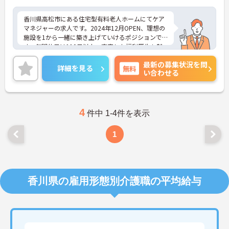
香川県高松市にある住宅型有料老人ホームにてケア
マネジャーの求人です。2024年12月OPEN、理想の
施設を1から一緒に築き上げていけるポジションで
す。年間休日は110日以上、充実した福利厚生も魅
力です。
最新の募集状況を問
ご興味のある方には、面接対策ポイントなど、さら
詳細を見る
無料
い合わせる
に詳細をお話しいたしますのでお気軽にご相談くだ
さい！
4
件中 1-4件を表示
1
香川県の雇用形態別介護職の平均給与