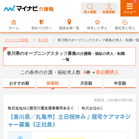
0
0
求人検索
会員登録
メニュー
ホーム
初めての方へ
面談会場一覧
保存した求人
最近見た求人
マイナビ介護職
香川県
香川県のオープニングスタッフ募集の求人・転職一
香川県のオープニングスタッフ募集
の介護職・福祉の求人・転職
一覧
4
この条件の介護・福祉求人数
非公開求人
件 ＋
おすすめ順
新着順
月収順
年収順
更新日：2026年07月30日
株式会社ALC居宅介護支援事業所あるく
株式会社ALC
【香川県／丸亀市】土日祝休み♪居宅ケアマネジ
ャー募集《正社員》