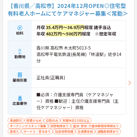
【香川県／高松市】2024年12月OPEN◎住宅型
有料老人ホームにてケアマネジャー募集＜常勤＞
月収
35.4万円～36.9万円
程度 諸手当込
給料
年収
482万円～500万円
程度 ※想定年収
香川県 高松市 木太町5013-5
高松琴平電気鉄道(長尾線)「林道駅」徒歩14
勤務地
分
正社員(正職員)
雇用形態
■必須：介護支援専門員（ケアマネジャ
ー）資格 ■歓迎：主任介護支援専門員（主
応募要件
任ケアマネジャー）資格
車通勤可
残業少なめ
日勤のみ
年間休日110日以上
オープニングスタッフ募集
研修制度あり
産休･育休･介護休暇取得実績あり
高収入
ボーナス・賞与あり
社会保険完備
交通費支給
退職金制度あり