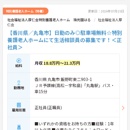
特別養護老人ホーム（特養）
更新日：2026年07月15日
社会福祉法人厚仁会特別養護老人ホーム 珠光園はる
社会福祉法人厚
仁会
【香川県／丸亀市】日勤のみ◎駐車場無料☆特別
養護老人ホームにて生活相談員の募集です！＜正
社員＞
月収
18.8万円～21.3万円
給料
香川県 丸亀市 飯野町東二903-1
ＪＲ予讃線(高松－宇和島)「丸亀駅」バス・
勤務地
車15分
正社員(正職員)
雇用形態
■いずれかの資格をお持ちの方■経験：1年
以上必須 ■必要なＰＣスキル：＊ワード・