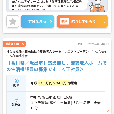
設されたデイサービスにおける管理職兼生活相談員
兼介護職員の募集です。充実した設備と安心の介護
サービスの提供を行っています。
残業は月平均3時間程度なので、ワークライフバラ
ンスを保ちながらご勤務いただけます。業務のご経
詳細を見る
無料
紹介してもらう
験がある方は、これまでの経験を活かしながらご勤
務いただけます。
ご興味のある方には、面接対策ポイントなど、さら
に詳細をお話しいたしますのでお気軽にご相談くだ
さい！
養護老人ホーム
更新日：2026年05月08日
社会福祉法人和光福祉会養護老人ホーム ウエストガーデン
社会福祉
法人和光福祉会
【香川県／坂出市】残業無し♪養護老人ホームで
の生活相談員の募集です！＜正社員＞
月収
17.8万円～24.1万円
程度
給料
香川県 坂出市 西庄町1638
ＪＲ予讃線(高松－宇和島)「八十場駅」徒歩
勤務地
13分