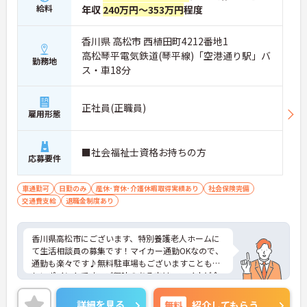
給料
年収
240万円～353万円
程度
香川県 高松市 西植田町4212番地1
高松琴平電気鉄道(琴平線)「空港通り駅」バ
勤務地
ス・車18分
正社員(正職員)
雇用形態
■社会福祉士資格お持ちの方
応募要件
車通勤可
日勤のみ
産休･育休･介護休暇取得実績あり
社会保険完備
交通費支給
退職金制度あり
香川県高松市にございます、特別養護老人ホームに
て生活相談員の募集です！マイカー通勤OKなので、
通勤も楽々です♪無料駐車場もございますことも嬉
しいポイントです。ご興味のある方は、マイナビ介
護職までお問い合わせください。
詳細を見る
無料
紹介してもらう