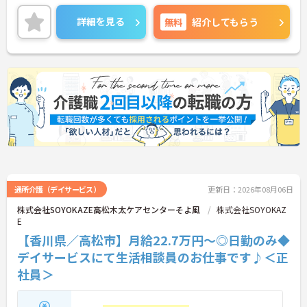
ステージに合わせた働き方が可能です。処遇改善手
当の全額還元や実績最大185万円の賞与に加え配偶
詳細を見る
無料
紹介してもらう
者1万円などの手厚い扶養手当をご用意しています。
独自の福利厚生制度によるお祝い金や宿泊費補助な
どスタッフの生活を支える制度も充実しています。
髪色やネイルも自由でご自身の個性を大切にしなが
らのびのびと働ける風通しの良い職場です。階層別
研修や資格取得支援制度が整っているため有資格者
の方がこれまでのご経験を活かしながら将来の管理
職やスペシャリストへと着実にキャリアアップを目
指せるやりがいのある環境です。
★おすすめPOINT★
【ワークライフバランスの充実】
・夜勤なしの日勤のみで年間休日119日を確保 ・リ
フレッシュ休暇やこども休暇など特別休暇が充実
通所介護（デイサービス）
更新日：2026年08月06日
・産休育休や産後パパ育休制度など子育て支援体制
株式会社SOYOKAZE高松木太ケアセンターそよ風
株式会社SOYOKAZ
が万全
E
【安心の高待遇と福利厚生】
【香川県／高松市】月給22.7万円～◎日勤のみ◆
・処遇改善手当を毎月および半期末手当として全額
還元 ・配偶者1万円や満18歳未満の子5千円の手厚
デイサービスにて生活相談員のお仕事です♪＜正
い扶養手当を支給
社員＞
・結婚・出生・入学のお祝い金やヘルスチェック補
助など独自の福利厚生制度を用意
【資格を活かせるキャリアアップ環境】