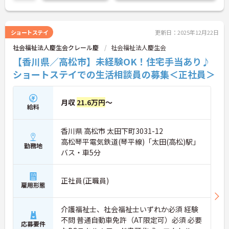
ショートステイ
更新日：2025年12月22日
社会福祉法人慶生会クレール慶
社会福祉法人慶生会
【香川県／高松市】未経験OK！住宅手当あり♪
ショートステイでの生活相談員の募集＜正社員＞
月収
21.6万円
～
給料
香川県 高松市 太田下町3031-12
高松琴平電気鉄道(琴平線)「太田(高松)駅」
勤務地
バス・車5分
正社員(正職員)
雇用形態
介護福祉士、社会福祉士いずれか必須 経験
不問 普通自動車免許（AT限定可）必須 必要
応募要件