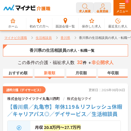
0
0
求人検索
会員登録
メニュー
ホーム
初めての方へ
面談会場一覧
保存した求人
最近見た求人
マイナビ介護職
生活相談員
香川県
香川県の生活相談員の求人・転職一
香川県の生活相談員
の求人・転職一覧
32
この条件の介護・福祉求人数
非公開求人
件 ＋
おすすめ順
新着順
月収順
年収順
通所介護（デイサービス）
更新日：2026年08月06日
株式会社ツクイツクイ丸亀川西町
株式会社ツクイ
【香川県／丸亀市】年休119＆リフレッシュ休暇
／キャリアパス◎／デイサービス／生活相談員
月収
20.8万円～27.7万円