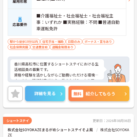
雇用形態
■介護福祉士・社会福祉士・社会福祉主
事：いずれか ■実務経験：不問 ■普通自動
応募要件
車運転免許
駅から徒歩10分以内
住宅手当・補助
日勤のみ
ボーナス・賞与あり
社会保険完備
交通費支給
退職金制度あり
香川県高松市に位置するショートステイにおける生
活相談員の募集です。
資格や経験を活かしながらご勤務いただける環境で
す。また、研修制度があり、働きながらスキルアッ
プが目指せる環境です。
ご興味のある方には、面接対策ポイントなど、さら
詳細を見る
無料
紹介してもらう
に詳細をご案内しますのでお気軽にご相談くださ
い！
ショートステイ
更新日：2026年08月06日
株式会社SOYOKAZEまるがめショートステイそよ風
株式会社SOYOKA
ZE