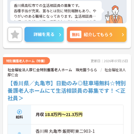
香川県高松市での生活相談員の募集です。
各種手当が充実、賞与とは別に特別報酬もあり、や
りがいのある職場となっております。生活相談員と
して、やりがいを持って働きたい方にオススメの求
人です。ご興味のある方は面接のポイントをお伝え
しますので、お気軽にお問い合わせください。
詳細を見る
無料
紹介してもらう
特別養護老人ホーム（特養）
更新日：2026年07月15日
社会福祉法人厚仁会特別養護老人ホーム 珠光園うらら
社会福祉法人
厚仁会
【香川県／丸亀市】日勤のみ◎駐車場無料☆特別
養護老人ホームにて生活相談員の募集です！＜正
社員＞
月収
18.8万円～21.3万円
給料
香川県 丸亀市 飯野町東二903-1