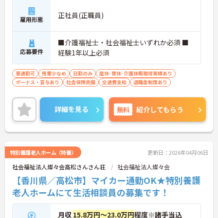
正社員(正職員)
雇用形態
■介護福祉士・社会福祉士いずれか必須 ■
応募要件
経験1年以上必須
車通勤可
残業少なめ
日勤のみ
産休･育休･介護休暇取得実績あり
ボーナス・賞与あり
社会保険完備
交通費支給
退職金制度あり
詳細を見る
無料
紹介してもらう
特別養護老人ホーム（特養）
更新日：2026年04月06日
社会福祉法人燦々会高松さんさん荘
社会福祉法人燦々会
【香川県／高松市】マイカー通勤OK★特別養護
老人ホームにて生活相談員の募集です！
月収
15.8万円～23.0万円
程度※諸手当込