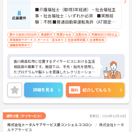
■介護福祉士（取得3年経過）・社会福祉主
事・社会福祉士：いずれか必須 ■実務経
応募要件
験：不問 ■普通自動車運転免許（AT限定
可）：必須
駅から徒歩10分以内
車通勤可
残業少なめ
日勤のみ
年間休日110日以上
資格取得サポート
ボーナス・賞与あり
社会保険完備
交通費支給
退職金制度あり
香川県高松市に位置するデイサービスにおける生活
相談員の募集です。施設では、手先・指先を使用し
たプログラムや脳トレを意識したレクリエーション
など認知症の改善・予防に効果的な活動を行ってい
ます。
年間休日が110日もあるので、プライベートとのメ
詳細を見る
無料
紹介してもらう
リハリをつけた働き方ができます。また、残業は月
平均10時間程度なのでワークライフバランスを保ち
ながらご勤務いただけます。
ご興味のある方には、面接対策ポイントなど、さら
に詳細をお話しいたしますのでお気軽にご相談くだ
通所介護（デイサービス）
更新日：2026年01月16日
さい！
株式会社トータルケアサービス愛コンシェルココロン
株式会社トータ
ルケアサービス