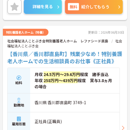
お伝えしますので、お気軽にご連絡ください。
詳細を見る
無料
紹介してもらう
特別養護老人ホーム（特養）
更新日：2026年06月30日
社会福祉法人ことぶき会特別養護老人ホーム レファシード直島
社会
福祉法人ことぶき会
【香川県／香川郡直島町】残業少なめ！特別養護
老人ホームでの生活相談員のお仕事《正社員》
月収
24.5万円～29.6万円
程度 諸手当込
年収
258万円～439万円
程度 賞与3.8ヵ月
給料
の場合
香川県 香川郡直島町 3749-1
勤務地
正社員(正職員)
雇用形態