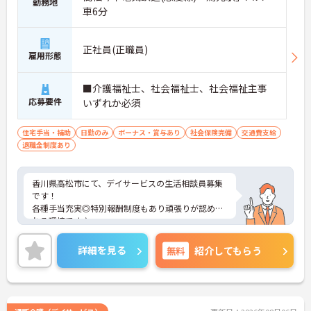
勤務地
車6分
正社員(正職員)
雇用形態
■介護福祉士、社会福祉士、社会福祉主事
応募要件
いずれか必須
住宅手当・補助
日勤のみ
ボーナス・賞与あり
社会保険完備
交通費支給
退職金制度あり
香川県高松市にて、デイサービスの生活相談員募集
です！
各種手当充実◎特別報酬制度もあり頑張りが認めら
れる環境です♪
ご興味のある方には、面接対策ポイントなどさらに
詳細をお話いたしますので、お気軽にご相談くださ
詳細を見る
無料
紹介してもらう
い。