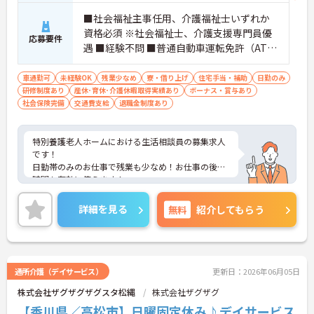
■社会福祉主事任用、介護福祉士いずれか
資格必須 ※社会福祉士、介護支援専門員優
応募要件
遇 ■経験不問 ■普通自動車運転免許（AT限
定可）
車通勤可
未経験OK
残業少なめ
寮・借り上げ
住宅手当・補助
日勤のみ
研修制度あり
産休･育休･介護休暇取得実績あり
ボーナス・賞与あり
社会保険完備
交通費支給
退職金制度あり
特別養護老人ホームにおける生活相談員の募集求人
です！
日勤帯のみのお仕事で残業も少なめ！お仕事の後の
時間も有効に使えます！
単身用の住宅完備で住込みでの勤務も可能です！
ご興味ある方には、面接のポイントなど、さらに詳
詳細を見る
無料
紹介してもらう
細をお話致しますのでお気軽にご相談ください。
通所介護（デイサービス）
更新日：2026年06月05日
株式会社ザグザグザグスタ松縄
株式会社ザグザグ
【香川県／高松市】日曜固定休み♪デイサービス