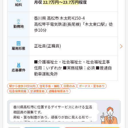
月収
22.7万円～23.7万円
程度
・公的資格取得や自己啓発支援制度を活用しスキル
給料
アップが可能
・管理職や他職種への転換など多彩なキャリアプラ
香川県 高松市 木太町4150-4
ンを用意
・髪色やネイルなどが自由で個性を大切にできる社
高松琴平電気鉄道(長尾線)「木太東口駅」徒
勤務地
風
歩10分
正社員(正職員)
雇用形態
■介護福祉士・社会福祉士・社会福祉主事
任用：いずれか ■実務経験：必須 ■普通自
応募要件
動車運転免許
駅から徒歩10分以内
住宅手当・補助
日勤のみ
ボーナス・賞与あり
社会保険完備
交通費支給
退職金制度あり
香川県高松市に位置するデイサービスにおける生活
相談員の募集です。
昇給・賞与制度があり、頑張りが目に見える形でき
ちんと評価される環境です。モチベーションアップ
につながります。資格や経験を活かしながらご勤務