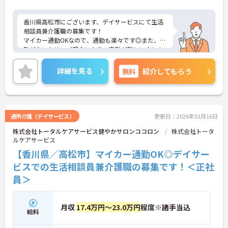
香川県高松市にございます、デイサービスにて生活
相談員兼介護職の募集です！
マイカー通勤OKなので、通勤も楽々です◎また、夜
勤がないため、ご都合により、夜勤が難しい方にも
おすすめの求人になります。
ご興味のある方は、マイナビ介護職までお問い合わ
詳細を見る
無料
紹介してもらう
せください。
通所介護（デイサービス）
更新日：2026年01月16日
株式会社トータルケアサービス健やかサロンココロン
株式会社トータ
ルケアサービス
【香川県／高松市】マイカー通勤OK◎デイサー
ビスでの生活相談員兼介護職の募集です！＜正社
員＞
月収
17.4万円～23.0万円
程度※諸手当込
給料