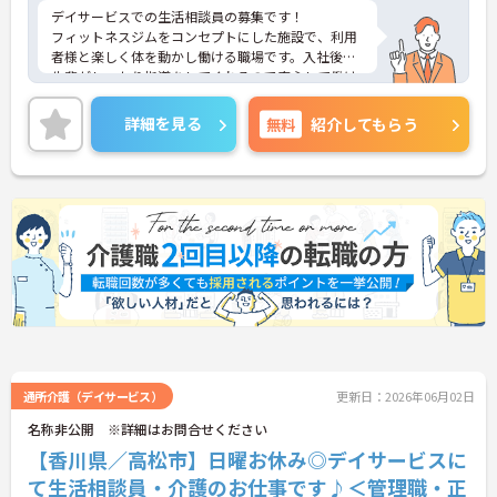
デイサービスでの生活相談員の募集です！
フィットネスジムをコンセプトにした施設で、利用
者様と楽しく体を動かし働ける職場です。入社後は
先輩がしっかり指導をしてくれるので安心して働け
ます！企業で多数展開しているドラッグストアにて
使える、社員割引購入制度があるのも嬉しいポイン
詳細を見る
無料
紹介してもらう
トです♪
ご興味のある方は面接ポイントをお伝えしますの
で、お気軽にご連絡ください。
通所介護（デイサービス）
更新日：2026年06月02日
名称非公開 ※詳細はお問合せください
【香川県／高松市】日曜お休み◎デイサービスに
て生活相談員・介護のお仕事です♪＜管理職・正