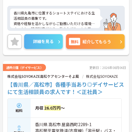
香川県丸亀市に位置するショートステイにおける生
活相談員の募集です。
資格や経験を活かしながらご勤務いただける環境で
す。また、研修制度があり、働きながらスキルアッ
プが目指せる環境です。
ご興味のある方には、面接対策ポイントなど、さら
詳細を見る
無料
紹介してもらう
に詳細をご案内しますのでお気軽にご相談くださ
い！
通所介護（デイサービス）
更新日：2026年08月06日
株式会社SOYOKAZE高松ケアセンターそよ風
株式会社SOYOKAZE
【香川県／高松市】各種手当あり◎デイサービス
にて生活相談員の求人です！＜正社員＞
月収
26.0万円
～
給料
香川県 高松市 屋島西町2289-1
高松琴平電気鉄道(志度線)「潟元駅」バス・