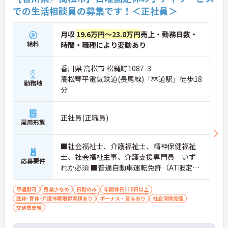
での生活相談員の募集です！＜正社員＞
月収
19.6万円～23.8万円
売上・勤務日数・
給料
時間・職種により変動あり
香川県 高松市 松縄町1087-3
高松琴平電気鉄道(長尾線)「林道駅」徒歩18
勤務地
分
正社員(正職員)
雇用形態
■社会福祉士、介護福祉士、精神保健福祉
士、社会福祉主事、介護支援専門員 いず
応募要件
れか必須 ■普通自動車運転免許（AT限定
可）必須
車通勤可
残業少なめ
日勤のみ
年間休日110日以上
産休･育休･介護休暇取得実績あり
ボーナス・賞与あり
社会保険完備
交通費支給