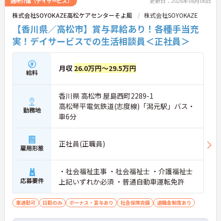
通所介護（デイサービス）
更新日：2026年08月06日
株式会社SOYOKAZE高松ケアセンターそよ風
株式会社SOYOKAZE
【香川県／高松市】賞与昇給あり！各種手当充
実！デイサービスでの生活相談員＜正社員＞
月収
26.0万円～29.5万円
給料
香川県 高松市 屋島西町2289-1
高松琴平電気鉄道(志度線)「潟元駅」バス・
勤務地
車6分
正社員(正職員)
雇用形態
・社会福祉主事 ・社会福祉士 ・介護福祉士
応募要件
上記いずれか必須 ・普通自動車運転免許
車通勤可
日勤のみ
ボーナス・賞与あり
社会保険完備
退職金制度あり