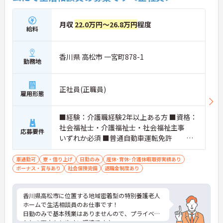
月収
22.0万円～26.8万円
程度
給料
香川県 高松市 一宮町878-1
勤務地
正社員(正職員)
雇用形態
■経験：介護職経験2年以上ある方 ■資格：
社会福祉士・介護福祉士・社会福祉主事
応募要件
いずれか必須 ■普通自動車運転免許 必
須
車通勤可
寮・借り上げ
日勤のみ
産休･育休･介護休暇取得実績あり
ボーナス・賞与あり
社会保険完備
退職金制度あり
香川県高松市に位置する地域密着型の特別養護老人
ホームで生活相談員のお仕事です！
日勤のみで基本残業はありませんので、プライベー
トとの両立もしやすい環境です♪