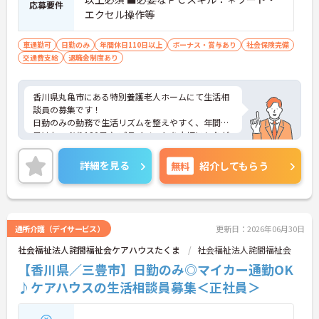
応募要件
エクセル操作等
車通勤可
日勤のみ
年間休日110日以上
ボーナス・賞与あり
社会保険完備
交通費支給
退職金制度あり
香川県丸亀市にある特別養護老人ホームにて生活相
談員の募集です！
日勤のみの勤務で生活リズムを整えやすく、年間休
日はたっぷり120日♪ プライベートを大切にしなが
ら、メリハリをつけて働ける環境です。無料駐車場
も完備しており、マイカーで快適に通勤できます☆
詳細を見る
無料
紹介してもらう
ご興味のある方には、面接対策ポイントなど、さら
に詳細をご案内しますのでお気軽にご相談くださ
い！
通所介護（デイサービス）
更新日：2026年06月30日
社会福祉法人詫間福祉会ケアハウスたくま
社会福祉法人詫間福祉会
【香川県／三豊市】日勤のみ◎マイカー通勤OK
♪ケアハウスの生活相談員募集＜正社員＞