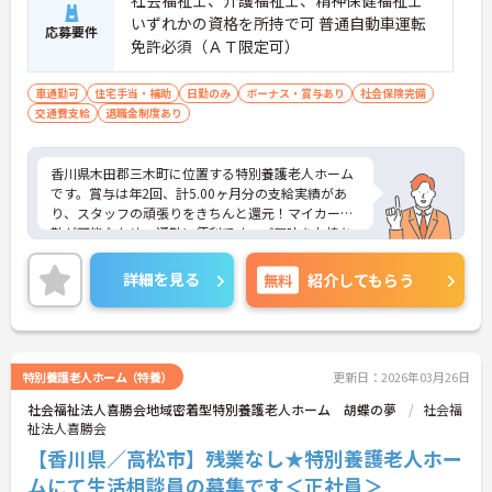
いずれかの資格を所持で可 普通自動車運転
応募要件
免許必須（ＡＴ限定可）
車通勤可
住宅手当・補助
日勤のみ
ボーナス・賞与あり
社会保険完備
交通費支給
退職金制度あり
香川県木田郡三木町に位置する特別養護老人ホーム
です。賞与は年2回、計5.00ヶ月分の支給実績があ
り、スタッフの頑張りをきちんと還元！マイカー通
勤が可能なため、通勤に便利です。ご興味をお持ち
の方はお気軽にお問い合わせください。
詳細を見る
無料
紹介してもらう
特別養護老人ホーム（特養）
更新日：2026年03月26日
社会福祉法人喜勝会地域密着型特別養護老人ホーム 胡蝶の夢
社会福
祉法人喜勝会
【香川県／高松市】残業なし★特別養護老人ホー
ムにて生活相談員の募集です＜正社員＞