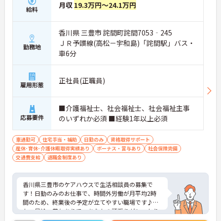
月収
19.3万円～24.1万円
給料
香川県 三豊市 詫間町詫間7053‐245
ＪＲ予讃線(高松－宇和島)「詫間駅」バス・
勤務地
車6分
正社員(正職員)
雇用形態
■介護福祉士、社会福祉士、社会福祉主事
応募要件
のいずれか必須 ■経験1年以上必須
車通勤可
住宅手当・補助
日勤のみ
資格取得サポート
産休･育休･介護休暇取得実績あり
ボーナス・賞与あり
社会保険完備
交通費支給
退職金制度あり
香川県三豊市のケアハウスで生活相談員の募集で
す！日勤のみのお仕事で、時間外労働が月平均2時
間のため、終業後の予定が立てやすい職場です♪ま
た、昇給・賞与ありで、あなたの頑張りがしっかり
評価されます◎ご興味のある方は、面接ポイントを