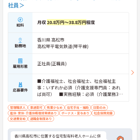
社員＞
月収
20.8万円～38.8万円
程度
給料
香川県 高松市
勤務地
高松琴平電気鉄道(琴平線)
正社員(正職員)
雇用形態
■介護福祉士、社会福祉士、社会福祉主
事：いずれか必須（介護支援専門員：あれ
応募要件
ば尚可） ■実務経験：必須（介護業務3年
以上）※介護福祉士は福祉施設において2年
以上の経験を有すること
管理職求人
車通勤可
残業少なめ
住宅手当・補助
日勤のみ
産休･育休･介護休暇取得実績あり
ボーナス・賞与あり
社会保険完備
交通費支給
退職金制度あり
香川県高松市に位置する住宅型有料老人ホームに併