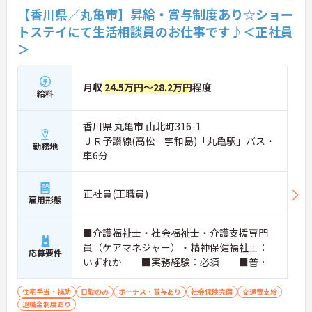
【香川県／丸亀市】昇給・賞与制度あり☆ショー
トステイにて生活相談員のお仕事です♪＜正社員
＞
月収
24.5万円～28.2万円
程度
給料
香川県 丸亀市 山北町316-1
ＪＲ予讃線(高松－宇和島)「丸亀駅」バス・
勤務地
車6分
正社員(正職員)
雇用形態
■介護福祉士・社会福祉士・介護支援専門
員（ケアマネジャー）・精神保健福祉士：
応募要件
いずれか ■実務経験：必須 ■普通
自動車運転免許
住宅手当・補助
日勤のみ
ボーナス・賞与あり
社会保険完備
交通費支給
退職金制度あり