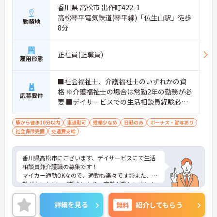
香川県 高松市 出作町422-1
高松琴平電気鉄道(琴平線)「仏生山駅」徒歩
勤務地
8分
正社員(正職員)
雇用形態
■社会福祉士、介護福祉士のいずれかの資
格 ※介護福祉士の場合は常勤2年の勤務が必
応募要件
要 ■デイサービスでの生活相談員経験必須
■普通自動車運転免許必須（AT限定可）
駅から徒歩10分以内
車通勤可
残業少なめ
日勤のみ
ボーナス・賞与あり
社会保険完備
交通費支給
香川県高松市にございます、デイサービスにて生活
相談員兼介護職の募集です！
マイカー通勤OKなので、通勤も楽々です◎また、夜
勤がないため、ご都合により、夜勤が難しい方にも
おすすめの求人になります。
ご興味のある方は、マイナビ介護職までお問い合わ
詳細を見る
無料
紹介してもらう
せください。