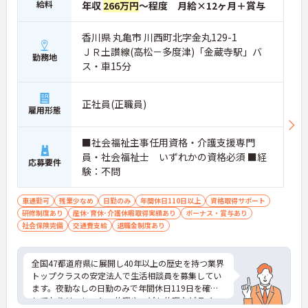
給料
年収
266万円
～程度 月給×12ヶ月＋賞与
香川県 丸亀市 川西町北字金丸129-1
ＪＲ土讃線(高松－多度津)「金蔵寺駅」バ
勤務地
ス・車15分
正社員(正職員)
雇用形態
■社会福祉主事任用資格・介護支援専門
員・社会福祉士 いずれかの資格必須 ■経
応募要件
験：不問
車通勤可
残業少なめ
日勤のみ
年間休日110日以上
資格取得サポート
研修制度あり
産休･育休･介護休暇取得実績あり
ボーナス・賞与あり
社会保険完備
交通費支給
退職金制度あり
全国47都道府県に展開し40年以上の歴史を持つ業界
トップクラスの安定法人で生活相談員を募集してい
ます。夜勤なしの日勤のみで年間休日119日を確保
しておりリフレッシュ休暇やこども休暇などライフ