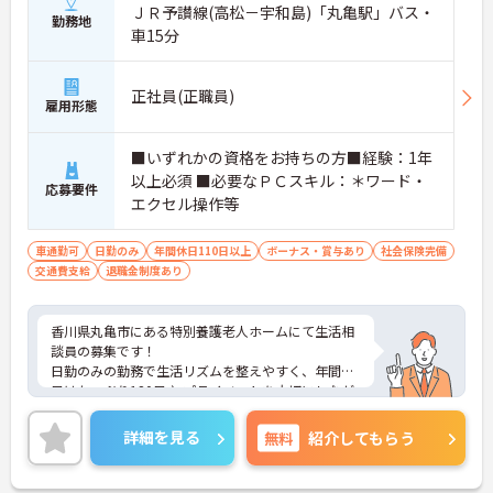
ＪＲ予讃線(高松－宇和島)「丸亀駅」バス・
勤務地
車15分
正社員(正職員)
雇用形態
■いずれかの資格をお持ちの方■経験：1年
以上必須 ■必要なＰＣスキル：＊ワード・
応募要件
エクセル操作等
車通勤可
日勤のみ
年間休日110日以上
ボーナス・賞与あり
社会保険完備
交通費支給
退職金制度あり
香川県丸亀市にある特別養護老人ホームにて生活相
談員の募集です！
日勤のみの勤務で生活リズムを整えやすく、年間休
日はたっぷり120日♪ プライベートを大切にしなが
ら、メリハリをつけて働ける環境です。無料駐車場
も完備しており、マイカーで快適に通勤できます☆
詳細を見る
無料
紹介してもらう
ご興味のある方には、面接対策ポイントなど、さら
に詳細をご案内しますのでお気軽にご相談くださ
い！