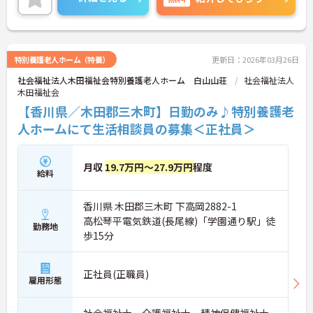
特別養護老人ホーム（特養）
更新日：2026年03月26日
社会福祉法人木田福祉会特別養護老人ホーム 白山山荘
社会福祉法人
木田福祉会
【香川県／木田郡三木町】日勤のみ♪特別養護老
人ホームにて生活相談員の募集＜正社員＞
月収
19.7万円～27.9万円
程度
給料
香川県 木田郡三木町 下高岡2882-1
高松琴平電気鉄道(長尾線)「学園通り駅」徒
勤務地
歩15分
正社員(正職員)
雇用形態
社会福祉士、介護福祉士、精神保健福祉士