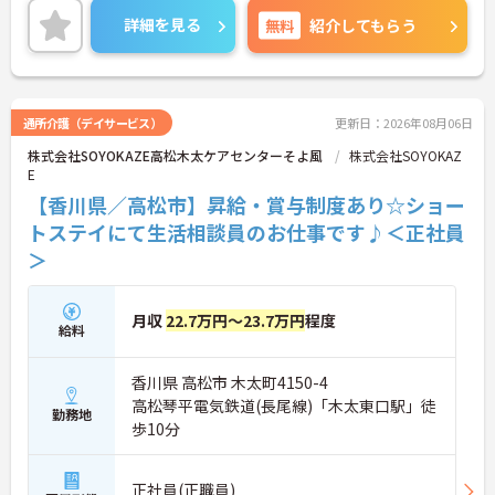
いただける環境です。
詳細を見る
無料
紹介してもらう
ご興味のある方には、面接対策ポイントなど、さら
に詳細をご案内しますのでお気軽にご相談くださ
い！
通所介護（デイサービス）
更新日：2026年08月06日
株式会社SOYOKAZE高松木太ケアセンターそよ風
株式会社SOYOKAZ
E
【香川県／高松市】昇給・賞与制度あり☆ショー
トステイにて生活相談員のお仕事です♪＜正社員
＞
月収
22.7万円～23.7万円
程度
給料
香川県 高松市 木太町4150-4
高松琴平電気鉄道(長尾線)「木太東口駅」徒
勤務地
歩10分
正社員(正職員)