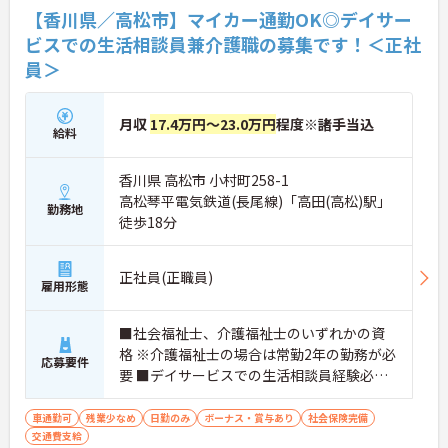
【香川県／高松市】マイカー通勤OK◎デイサー
ビスでの生活相談員兼介護職の募集です！＜正社
員＞
月収
17.4万円～23.0万円
程度※諸手当込
給料
香川県 高松市 小村町258-1
高松琴平電気鉄道(長尾線)「高田(高松)駅」
勤務地
徒歩18分
正社員(正職員)
雇用形態
■社会福祉士、介護福祉士のいずれかの資
格 ※介護福祉士の場合は常勤2年の勤務が必
応募要件
要 ■デイサービスでの生活相談員経験必須
■普通自動車運転免許必須（AT限定可）
車通勤可
残業少なめ
日勤のみ
ボーナス・賞与あり
社会保険完備
交通費支給