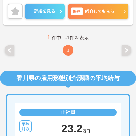
ご興味ある方には、面接対策ポイントなど、さらに
詳細をお話しいたしますのでお気軽にご相談くださ
詳細を見る
無料
紹介してもらう
い。
1
件中 1-1件を表示
1
香川県の雇用形態別介護職の平均給与
正社員
23.2
万円