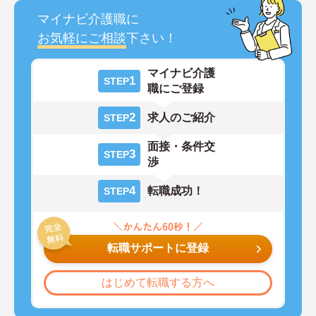
マイナビ介護職に
お気軽にご相談
下さい！
マイナビ介護
1
STEP
職にご登録
2
求人のご紹介
STEP
面接・条件交
3
STEP
渉
4
転職成功！
STEP
転職サポートに登録
はじめて転職する方へ