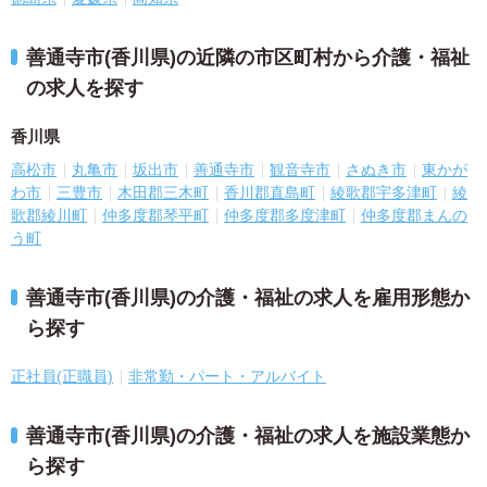
善通寺市(香川県)の近隣の市区町村から介護・福祉
の求人を探す
香川県
高松市
丸亀市
坂出市
善通寺市
観音寺市
さぬき市
東かが
わ市
三豊市
木田郡三木町
香川郡直島町
綾歌郡宇多津町
綾
歌郡綾川町
仲多度郡琴平町
仲多度郡多度津町
仲多度郡まんの
う町
善通寺市(香川県)の介護・福祉の求人を雇用形態か
ら探す
正社員(正職員)
非常勤・パート・アルバイト
善通寺市(香川県)の介護・福祉の求人を施設業態か
ら探す