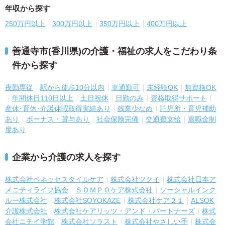
年収から探す
250万円以上
300万円以上
350万円以上
400万円以上
善通寺市(香川県)の介護・福祉の求人をこだわり条
件から探す
夜勤専従
駅から徒歩10分以内
車通勤可
未経験OK
無資格OK
年間休日110日以上
土日祝休
日勤のみ
資格取得サポート
産休･育休･介護休暇取得実績あり
残業少なめ
託児所・育児補助
あり
ボーナス・賞与あり
社会保険完備
交通費支給
退職金制
度あり
企業から介護の求人を探す
株式会社ベネッセスタイルケア
株式会社ツクイ
株式会社日本ア
メニティライフ協会
ＳＯＭＰＯケア株式会社
ソーシャルインク
ルー株式会社
株式会社SOYOKAZE
株式会社ケア２１
ALSOK
介護株式会社
株式会社ケアリッツ・アンド・パートナーズ
株式
会社ニチイ学館
株式会社ソラスト
株式会社やさしい手
株式会