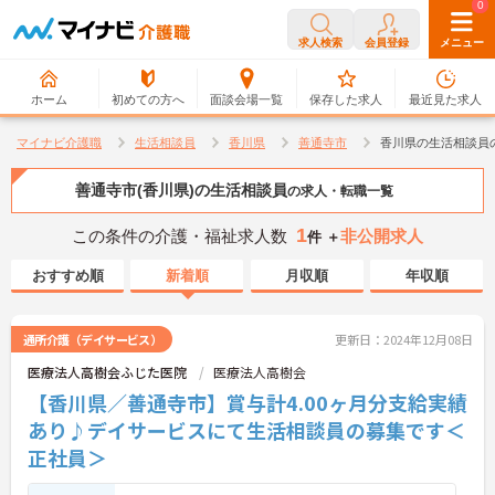
0
0
求人検索
会員登録
メニュー
ホーム
初めての方へ
面談会場一覧
保存した求人
最近見た求人
マイナビ介護職
生活相談員
香川県
善通寺市
香川県の生活相談員
善通寺市(香川県)の生活相談員
の求人・転職一覧
1
この条件の介護・福祉求人数
非公開求人
件 ＋
おすすめ順
新着順
月収順
年収順
通所介護（デイサービス）
更新日：2024年12月08日
医療法人高樹会ふじた医院
医療法人高樹会
【香川県／善通寺市】賞与計4.00ヶ月分支給実績
あり♪デイサービスにて生活相談員の募集です＜
正社員＞