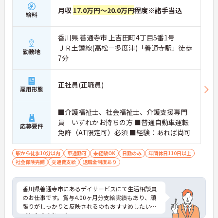
月収
17.0万円～20.0万円
程度※諸手当込
給料
香川県 善通寺市 上吉田町4丁目5番1号
ＪＲ土讃線(高松－多度津)「善通寺駅」徒歩
勤務地
7分
正社員(正職員)
雇用形態
■介護福祉士、社会福祉士、介護支援専門
員 いずれかお持ちの方 ■普通自動車運転
応募要件
免許（AT限定可）必須 ■経験：あれば尚可
駅から徒歩10分以内
車通勤可
未経験OK
日勤のみ
年間休日110日以上
社会保険完備
交通費支給
退職金制度あり
香川県善通寺市にあるデイサービスにて生活相談員
のお仕事です。賞与4.00ヶ月分支給実績もあり、頑
張りがしっかりと反映されるのもおすすめしたいポ
イントのひとつ☆