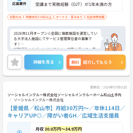
応募要件
受講まで実務経験（OJT）が1年未満の方
日勤のみ
年間休日110日以上
ボーナス・賞与あり
社会保険完備
2026年11月オープン☆全国に複数施設を運営してい
る大手法人施設にてサービス管理責任者の募集で
す！
就職活動のサポートだけでなく、定着支援まで一貫
して関われる点が魅力で、利用者一人ひとりの特性
や希望に寄り添った支援を大切にしています。研修
詳細を見る
無料
紹介してもらう
や学びの機会も豊富で、未経験からでも安心して成
長できる、やりがいのある職場です◎ご興味のある
方には、面接対策ポイントなど、さらに詳細をお話
しいたしますのでお気軽にご相談ください！
更新日：2026年07月01日
ソーシャルインクルー株式会社ソーシャルインクルーホーム松山土手内
ソーシャルインクルー株式会社
【愛媛県／松山市】月給30万円～／年休114日／
キャリアUP◎／障がい者GH／広域生活支援員
月収
30.0万円～34.9万円