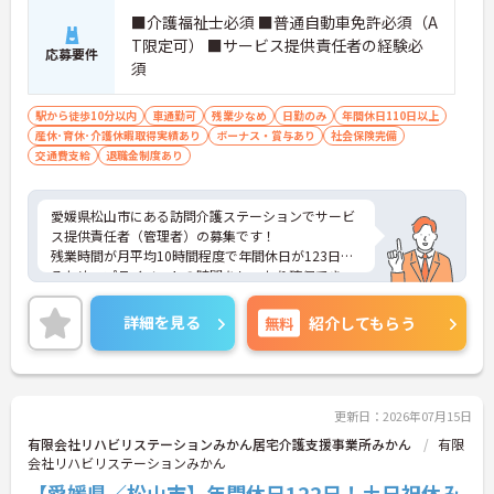
■介護福祉士必須 ■普通自動車免許必須（A
T限定可） ■サービス提供責任者の経験必
応募要件
須
駅から徒歩10分以内
車通勤可
残業少なめ
日勤のみ
年間休日110日以上
産休･育休･介護休暇取得実績あり
ボーナス・賞与あり
社会保険完備
交通費支給
退職金制度あり
愛媛県松山市にある訪問介護ステーションでサービ
ス提供責任者（管理者）の募集です！
残業時間が月平均10時間程度で年間休日が123日あ
るため、プライベートの時間をしっかり確保でき、
仕事との両立がしやすい職場です◎
また、昇給と計3.00ヵ月分の賞与実績があり、あな
詳細を見る
無料
紹介してもらう
たの頑張りがしっかり評価され、やりがいを持って
お仕事ができます！
ご興味ある方は面接ポイントをお伝えしますので、
お気軽にご連絡ください。
更新日：2026年07月15日
有限会社リハビリステーションみかん居宅介護支援事業所みかん
有限
会社リハビリステーションみかん
【愛媛県／松山市】年間休日122日！土日祝休み