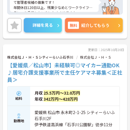
て管理者候補の募集です！
年間休日120日以上、残業少なめとワークライフバ
ランスを重視したい方におすすめです♪
ご興味のある方には、面接対策ポイントなど、さら
に詳細をご案内しますのでお気軽にご相談くださ
詳細を見る
無料
紹介してもらう
い！
更新日：2025年10月20日
株式会社Ｊ・Ｈ・Ｓシティーらいふ石手川
株式会社Ｊ・Ｈ・Ｓ
【愛媛県／松山市】未経験可◎マイカー通勤OK
♪居宅介護支援事業所で主任ケアマネ募集＜正社
員＞
月収
25.5万円～32.0万円
給料
年収
342万円～428万円
愛媛県 松山市 永木町2-1-25 シティーらいふ
石手川2F
勤務地
伊予鉄道高浜線「石手川公園駅」徒歩11分