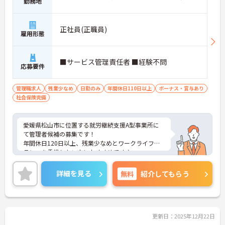
勤務地
正社員(正職員)
雇用形態
■サービス管理責任者 ■経験不問
応募要件
管理職求人
残業少なめ
日勤のみ
年間休日110日以上
ボーナス・賞与あり
社会保険完備
愛媛県松山市に位置する就労継続支援A型事業所に
て管理者候補の募集です！
年間休日120日以上、残業少なめとワークライフバ
ランスを重視したい方におすすめです♪
ご興味のある方には、面接対策ポイントなど、さら
に詳細をご案内しますのでお気軽にご相談くださ
詳細を見る
無料
紹介してもらう
い！
更新日：2025年12月22日