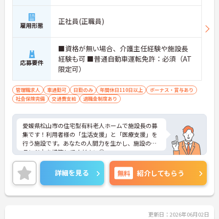
正社員(正職員)
雇用形態
■資格が無い場合、介護主任経験や施設長
経験も可 ■普通自動車運転免許：必須（AT
応募要件
限定可）
管理職求人
車通勤可
日勤のみ
年間休日110日以上
ボーナス・賞与あり
社会保険完備
交通費支給
退職金制度あり
愛媛県松山市の住宅型有料老人ホームで施設長の募
集です！利用者様の「生活支援」と「医療支援」を
行う施設です。あなたの人間力を生かし、施設のブ
ランド力を構築してください◎
施設長の雰囲気がそのままスタッフ達の安心感へと
繋がり、ご利用者様やご家族様からの評判へと直結
詳細を見る
無料
紹介してもらう
します。求めてるのは単なるスタッフの管理能力で
はなく「全てお仕事の先に相手がいる」というマイ
ンドを持ち、ご利用者様やスタッフと誠実に対話が
出来る人間力です。あなたの持つ人間力を最大限生
かし、ご利用者様やスタッフにとって「安心できる
更新日：2026年06月02日