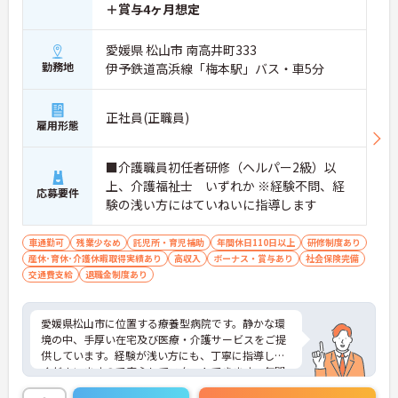
＋賞与4ヶ月想定
愛媛県 松山市 南高井町333
勤務地
伊予鉄道高浜線「梅本駅」バス・車5分
正社員(正職員)
雇用形態
■介護職員初任者研修（ヘルパー2級）以
上、介護福祉士 いずれか ※経験不問、経
応募要件
験の浅い方にはていねいに指導します
車通勤可
残業少なめ
託児所・育児補助
年間休日110日以上
研修制度あり
産休･育休･介護休暇取得実績あり
高収入
ボーナス・賞与あり
社会保険完備
交通費支給
退職金制度あり
愛媛県松山市に位置する療養型病院です。静かな環
境の中、手厚い在宅及び医療・介護サービスをご提
供しています。経験が浅い方にも、丁寧に指導して
くださいますので安心してスタートできます。年間
休日は120日以上あり、メリハリのある勤務が可能