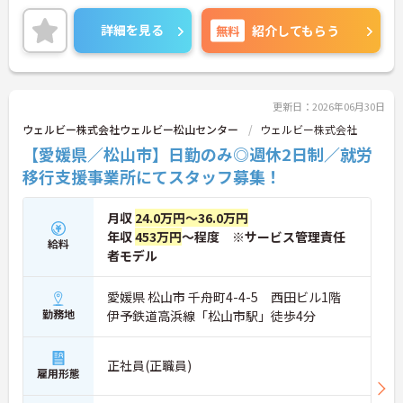
数施設を横断的に担当し、現場支援とパートスタッ
フのサポートを行うハイクラスなポジションです。
詳細を見る
無料
紹介してもらう
最新設備とバリアフリーが完備され、スタッフの身
体的負担が少なく、広域手当5万円が付与されるこ
とで高い給与水準を実現しています。年間休日114
日の確保や、献立・レシピの完全標準化による業務
効率化など、ワークライフバランスを保ちながら定
更新日：2026年06月30日
年70歳まで長期的に活躍できる制度が盤石に整って
ウェルビー株式会社ウェルビー松山センター
ウェルビー株式会社
います。複数施設を経験することで培われるマネジ
【愛媛県／松山市】日勤のみ◎週休2日制／就労
メント視点は、将来的なエリアマネージャーへのキ
ャリアアップにも直結しており、最新の環境で専門
移行支援事業所にてスタッフ募集！
性を発揮したいプロフェッショナルの方にお勧めで
す。
月収
24.0万円～36.0万円
★おすすめPOINT★
年収
453万円
～程度 ※サービス管理責任
給料
・広域支援員として複数のホームを巡るため、各ホ
者モデル
ームのパートスタッフの教育やサポートにも携わる
ことができ、現場の介助業務にとどまらず、施設運
愛媛県 松山市 千舟町4-4-5 西田ビル1階
営や人材育成の視点を養うことで、将来のエリアマ
勤務地
伊予鉄道高浜線「松山市駅」徒歩4分
ネージャー候補としてのステップアップに直結しま
す。
・定年70歳、再雇用75歳までという業界屈指の制度
があり、20代から60代まで幅広い年代が活躍してい
正社員(正職員)
雇用形態
ます。年間休日も114日確保されているため、無理
なく長期的なキャリアを築いていただけます。