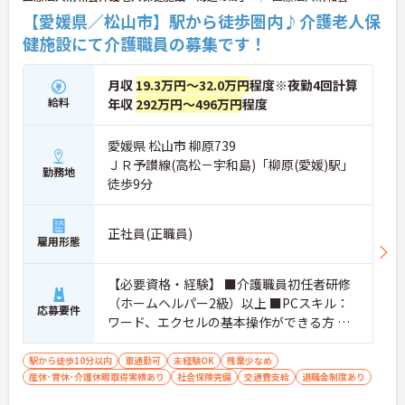
【愛媛県／松山市】駅から徒歩圏内♪介護老人保
健施設にて介護職員の募集です！
月収
19.3万円～32.0万円
程度※夜勤4回計算
給料
年収
292万円～496万円
程度
愛媛県 松山市 柳原739
ＪＲ予讃線(高松－宇和島)「柳原(愛媛)駅」
勤務地
徒歩9分
正社員(正職員)
雇用形態
【必要資格・経験】 ■介護職員初任者研修
（ホームヘルパー2級）以上 ■PCスキル：
応募要件
ワード、エクセルの基本操作ができる方 ■
未経験可
駅から徒歩10分以内
車通勤可
未経験OK
残業少なめ
産休･育休･介護休暇取得実績あり
社会保険完備
交通費支給
退職金制度あり