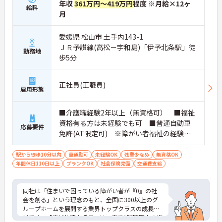
年収
361万円～419万円
程度 ※月給×12ヶ
給料
月
愛媛県 松山市 土手内143-1
ＪＲ予讃線(高松－宇和島)「伊予北条駅」徒
勤務地
歩5分
正社員(正職員)
雇用形態
■介護職経験2年以上（無資格可） ■福祉
資格有る方は未経験でも可 ■普通自動車
応募要件
免許(AT限定可) ※障がい者福祉の経験は
不問です。※実務経験2年以上の方、障がい
者福祉に関する経験をお持ちの方大歓迎
駅から徒歩10分以内
車通勤可
未経験OK
残業少なめ
無資格OK
年間休日110日以上
ブランクOK
社会保険完備
交通費支給
同社は「住まいで困っている障がい者が『0』の社
会を創る」という理念のもと、全国に300以上のグ
ループホームを展開する業界トップクラスの成長企
業です。「広域生活支援員」は、車で1時間圏内の複