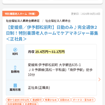
ています。一般社員研修や外部勉強会受講支援な
ど、スキルアップを支える制度が整っているため安
心です。また、請求・申請業務は本社専門部署が一
特別養護老人ホーム（特養）
更新日：2026年06月18日
括対応するため、利用者さまへの支援に集中できま
社会福祉法人鶴寿会鶴寿荘
社会福祉法人鶴寿会
す。キャリアアップを目指したい方、プライベート
と両立しながら専門性を高めたい方におすすめで
【愛媛県／伊予郡松前町】日勤のみ♪完全週休2
す。ご興味のある方は詳細等をお伝えしますので、
日制！特別養護老人ホームでケアマネジャー募集
お気軽にお問い合わせください。
＜正社員＞
月収
25.4万円～32.2万円
給料
愛媛県 伊予郡松前町 大字鶴吉635-1
ＪＲ予讃線(高松－宇和島)「南伊予駅」徒歩
勤務地
10分
正社員(正職員)
雇用形態
駅から徒歩10分以内
車通勤可
残業少なめ
日勤のみ
ボーナス・賞与あり
社会保険完備
交通費支給