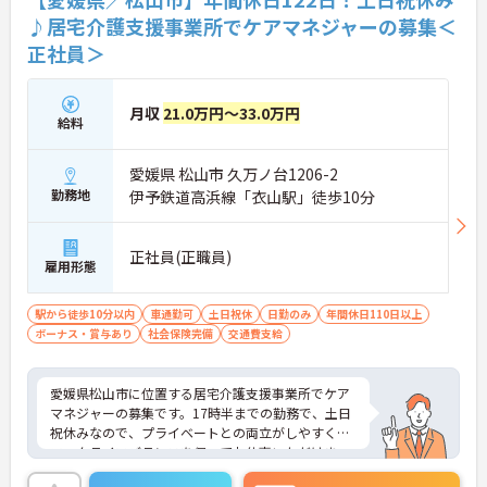
♪居宅介護支援事業所でケアマネジャーの募集＜
正社員＞
月収
21.0万円～33.0万円
給料
愛媛県 松山市 久万ノ台1206-2
勤務地
伊予鉄道高浜線「衣山駅」徒歩10分
正社員(正職員)
雇用形態
駅から徒歩10分以内
車通勤可
土日祝休
日勤のみ
年間休日110日以上
ボーナス・賞与あり
社会保険完備
交通費支給
愛媛県松山市に位置する居宅介護支援事業所でケア
マネジャーの募集です。17時半までの勤務で、土日
祝休みなので、プライベートとの両立がしやすく、
ワークライフバランスを保ってお仕事いただけま
す！また、無料駐車場完備で、マイカー通勤ができ