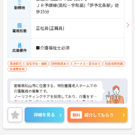
ＪＲ予讃線(高松－宇和島)「伊予北条駅」徒
勤務地
歩15分
正社員(正職員)
雇用形態
■介護福祉士必須
応募要件
車通勤可
住宅手当・補助
研修制度あり
ボーナス・賞与あり
社会保険完備
交通費支給
愛媛県松山市に位置する、特別養護老人ホームでの
介護職員の募集です。
ノーリフティングケアを採用しており、介護をする
側される側の双方の負担を減らせるように取り組ま
れている環境で、頑張りがしっかり認められる、や
りがいのあるお仕事ができます。
詳細を見る
無料
紹介してもらう
またマイカー通勤ができて、無料駐車場もあるので
通勤がらくらくできます。
ご興味のある方は、面接ポイントをお伝えしますの
でお気軽にご連絡ください。