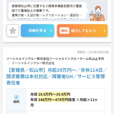
愛媛県松山市に位置する小規模多機能型居宅介護施
設で介護福祉士の募集です。
食事介助・入浴介助・レクリエーション・送迎な
ど、利用者様の生活を幅広く支える業務に携わるこ
とができます。送迎車はAT車で、松山市近郊を30分
程度で回る範囲のため、運転に大きな負担がない点
詳細を見る
無料
紹介してもらう
も特徴です。定員25名と比較的小規模なため、一人
ひとりに寄り添ったケアがしやすい環境です。ま
た、プリセプター制度や研修制度が整っており、経
験が浅い方やブランクのある方でも安心して勤務を
開始できます。
更新日：2026年06月29日
ご興味のある方には、面接対策ポイントなどさらに
ソーシャルインクルー株式会社ソーシャルインクルーホーム松山土手内
詳細をお話いたしますので、お気軽にご相談くださ
ソーシャルインクルー株式会社
い。
【愛媛県／松山市】月給29万円～／年休114日／
請求業務は本社対応／障害者GH／サービス管理
責任者
月収
29.0万円～39.9万円
年収
348万円～479万円
程度 ※月給×12ヶ
給料
月