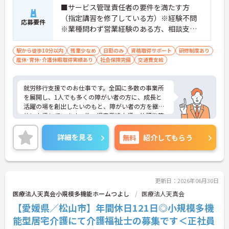
・全施設がバリアフリー設計かつ最新設備を備えて
■サービス管理責任者の要件を満たす方
おり、清潔感にあふれた美しい環境です。ハード面
（指定講習を修了している方）※経験不問
応募要件
に加え、ソフト面でも「献立の事前決定・レシピ完
※業種問わず営業経験のある方、相談支
備」により現場の負担が大幅に軽減されています。
援・直接支援の経験がある方歓迎
ご利用者様の安全性はもちろん、働くスタッフにと
駅から徒歩10分以内
残業少なめ
日勤のみ
資格取得サポート
研修制度あり
っても身体的負担が少なく、高いモチベーションを
産休･育休･介護休暇取得実績あり
社会保険完備
交通費支給
保って業務に集中できます。
就労移行支援でのお仕事です。全国に多数の事業所
を展開し、1人でも多くの障がい者の方に、成長と
活躍の場を創出したいのもと、障がい者の方を継続
的に支援しています。他、児童発達支援、放課後等
デイサービスも展開しており安定感も抜群です。
ご興味ある方には、面接対策ポイントなど、さらに
詳細を見る
無料
紹介してもらう
詳細をお話しいたしますのでお気軽にご相談くださ
い！
更新日：2026年06月30日
医療法人天真会小規模多機能ホームつよし
医療法人天真会
【愛媛県／松山市】年間休日121日◎小規模多機
能型居宅介護にて介護福祉士の募集です＜正社員