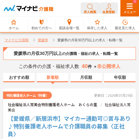
0
0
求人検索
会員登録
メニュー
ホーム
初めての方へ
面談会場一覧
保存した求人
最近見た求人
マイナビ介護職
愛媛県
愛媛県の月収30万円以上の求人・転職一覧
愛媛県の月収30万円以上
の介護職・福祉の求人・転職一覧
40
この条件の介護・福祉求人数
非公開求人
件 ＋
おすすめ順
新着順
月収順
年収順
特別養護老人ホーム（特養）
更新日：2026年07月29日
社会福祉法人常美会特別養護老人ホーム おくらの里
社会福祉法人常
美会
【愛媛県／新居浜市】マイカー通勤可◎賞与あり
♪特別養護老人ホームで介護職員の募集〈正社
員〉