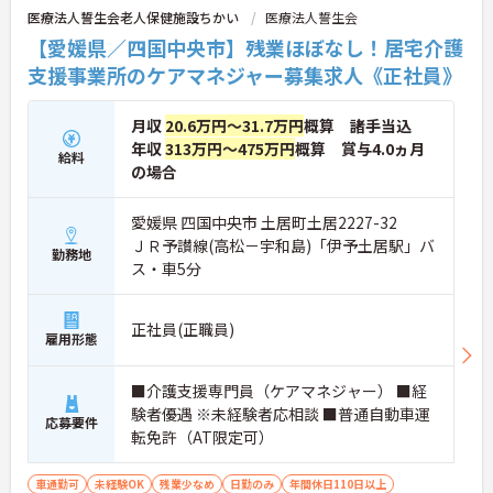
場所」として作り上げてください！
医療法人誓生会老人保健施設ちかい
医療法人誓生会
【愛媛県／四国中央市】残業ほぼなし！居宅介護
支援事業所のケアマネジャー募集求人《正社員》
月収
20.6万円～31.7万円
概算 諸手当込
年収
313万円～475万円
概算 賞与4.0ヵ月
給料
の場合
愛媛県 四国中央市 土居町土居2227-32
ＪＲ予讃線(高松－宇和島)「伊予土居駅」バ
勤務地
ス・車5分
正社員(正職員)
雇用形態
■介護支援専門員（ケアマネジャー） ■経
験者優遇 ※未経験者応相談 ■普通自動車運
応募要件
転免許（AT限定可）
車通勤可
未経験OK
残業少なめ
日勤のみ
年間休日110日以上