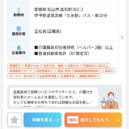
愛媛県 松山市 森松町301-2
勤務地
伊予鉄道高浜線「久米駅」バス・車10分
正社員(正職員)
雇用形態
■介護職員初任者研修（ヘルパー2級）以上
応募要件
■普通自動車免許（AT限定可）
車通勤可
残業少なめ
住宅手当・補助
日勤のみ
年間休日110日以上
資格取得サポート
研修制度あり
産休･育休･介護休暇取得実績あり
高収入
ボーナス・賞与あり
社会保険完備
交通費支給
退職金制度あり
全国各地で訪問リハビリやデイサービス、介護付き
有料老人ホームなどを運営しています。
少しでも興味をお持ちであれば詳細なお話を致しま
すので気軽にご連絡ください。
詳細を見る
無料
紹介してもらう