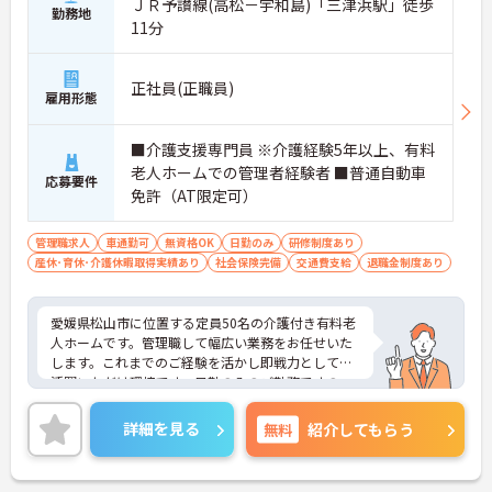
ＪＲ予讃線(高松－宇和島)「三津浜駅」徒歩
勤務地
11分
正社員(正職員)
雇用形態
■介護支援専門員 ※介護経験5年以上、有料
老人ホームでの管理者経験者 ■普通自動車
応募要件
免許（AT限定可）
管理職求人
車通勤可
無資格OK
日勤のみ
研修制度あり
産休･育休･介護休暇取得実績あり
社会保険完備
交通費支給
退職金制度あり
愛媛県松山市に位置する定員50名の介護付き有料老
人ホームです。管理職して幅広い業務をお任せいた
します。これまでのご経験を活かし即戦力としてご
活躍いただけ環境です。日勤のみのご勤務ですの
で、プライベートとの両立もしやすいです。ご興味
ある方には、面接対策ポイントなど、さらに詳細を
詳細を見る
無料
紹介してもらう
お話しいたしますのでお気軽にご相談ください。