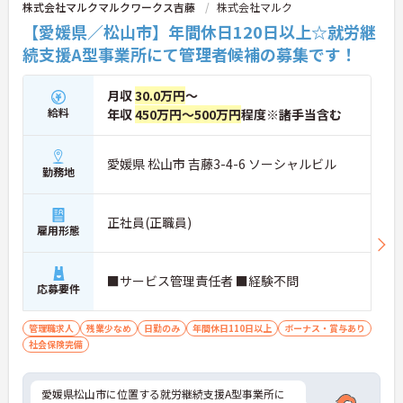
株式会社マルクマルクワークス吉藤
株式会社マルク
【愛媛県／松山市】年間休日120日以上☆就労継
続支援A型事業所にて管理者候補の募集です！
月収
30.0万円
～
給料
年収
450万円～500万円
程度※諸手当含む
愛媛県 松山市 吉藤3-4-6 ソーシャルビル
勤務地
正社員(正職員)
雇用形態
■サービス管理責任者 ■経験不問
応募要件
管理職求人
残業少なめ
日勤のみ
年間休日110日以上
ボーナス・賞与あり
社会保険完備
愛媛県松山市に位置する就労継続支援A型事業所に