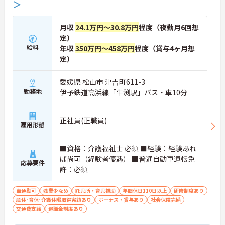
＞
月収
24.1万円～30.8万円
程度（夜勤月6回想
定）
給料
年収
350万円～458万円
程度（賞与4ヶ月想
定）
愛媛県 松山市 津吉町611-3
勤務地
伊予鉄道高浜線「牛渕駅」バス・車10分
正社員(正職員)
雇用形態
■資格：介護福祉士 必須 ■経験：経験あれ
ば尚可（経験者優遇） ■普通自動車運転免
応募要件
許：必須
車通勤可
残業少なめ
託児所・育児補助
年間休日110日以上
研修制度あり
産休･育休･介護休暇取得実績あり
ボーナス・賞与あり
社会保険完備
交通費支給
退職金制度あり