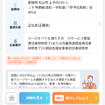
愛媛県 松山市 土手内143-1
ＪＲ予讃線(高松－宇和島)「伊予北条駅」徒
勤務地
歩5分
正社員(正職員)
雇用形態
①～③すべてを満たす方 ①サービス管理
責任者研修修了(または児童発達管理責任者
応募要件
研修修了)②相談支援従事者初任者研修修了
(または相談支援従事者実務者研修修了)③普
通自動車運転免許(AT限定可)
駅から徒歩10分以内
車通勤可
残業少なめ
年間休日110日以上
社会保険完備
交通費支給
全国に300か所以上（※2025年10月時点）の障がい
者グループホームを展開すする法人が運営する施設
です。年間休日は114日あり、夏季・冬季休暇もし
っかり取得できます。産前産後・育児休暇制度の活
用実績も豊富で、子育て中の方も多数活躍してお
り、ライフステージに変化があっても安心して長く
詳細を見る
無料
紹介してもらう
働ける環境です。職場では20代から60代まで幅広い
年代のスタッフがそれぞれの経験を活かして活躍し