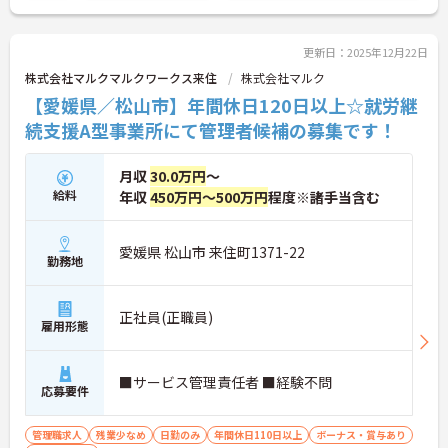
更新日：2025年12月22日
株式会社マルクマルクワークス来住
株式会社マルク
【愛媛県／松山市】年間休日120日以上☆就労継
続支援A型事業所にて管理者候補の募集です！
月収
30.0万円
～
給料
年収
450万円～500万円
程度※諸手当含む
愛媛県 松山市 来住町1371-22
勤務地
正社員(正職員)
雇用形態
■サービス管理責任者 ■経験不問
応募要件
管理職求人
残業少なめ
日勤のみ
年間休日110日以上
ボーナス・賞与あり