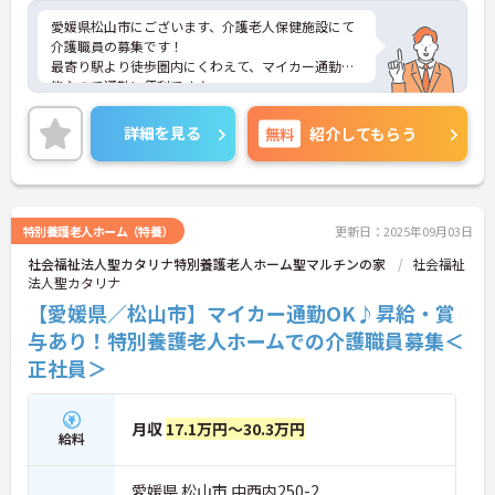
愛媛県松山市にございます、介護老人保健施設にて
介護職員の募集です！
最寄り駅より徒歩圏内にくわえて、マイカー通勤可
能なので通勤に便利です♪
また、育児休暇制度がありますので、ライフステー
ジに応じて長くお仕事を続けていくことができます
詳細を見る
無料
紹介してもらう
★
ご興味のある方は、マイナビ介護職までお問い合わ
せください。
特別養護老人ホーム（特養）
更新日：2025年09月03日
社会福祉法人聖カタリナ特別養護老人ホーム聖マルチンの家
社会福祉
法人聖カタリナ
【愛媛県／松山市】マイカー通勤OK♪昇給・賞
与あり！特別養護老人ホームでの介護職員募集＜
正社員＞
月収
17.1万円～30.3万円
給料
愛媛県 松山市 中西内250-2