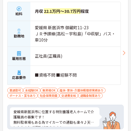
月収
22.1万円～30.7万円
程度
給料
愛媛県 新居浜市 御蔵町11-23
ＪＲ予讃線(高松－宇和島)「中萩駅」バス・
勤務地
車10分
正社員(正職員)
雇用形態
■資格不問 ■経験不問
応募要件
車通勤可
未経験OK
無資格OK
産休･育休･介護休暇取得実績あり
ボーナス・賞与あり
社会保険完備
交通費支給
退職金制度あり
愛媛県新居浜市に位置する特別養護老人ホームで介
護職員の募集です！
無料駐車場もある為マイカーでの通勤も楽々♪天候
に左右されず通勤ができます！