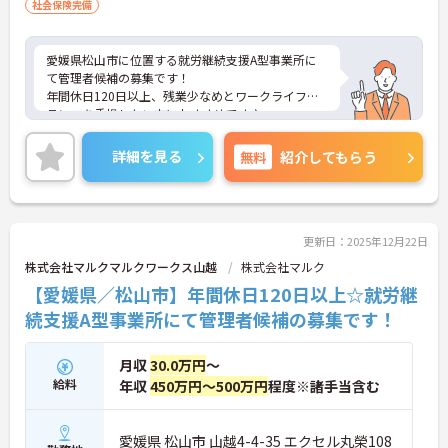
社会保険完備
愛媛県松山市に位置する就労継続支援A型事業所に
て管理者候補の募集です！
年間休日120日以上、残業少なめとワークライフバ
ランスを重視したい方におすすめです♪
ご興味のある方には、面接対策ポイントなど、さら
に詳細をご案内しますのでお気軽にご相談くださ
詳細を見る
無料
紹介してもらう
い！
更新日：2025年12月22日
株式会社マルクマルクワークス山越
株式会社マルク
【愛媛県／松山市】年間休日120日以上☆就労継
続支援A型事業所にて管理者候補の募集です！
月収
30.0万円
～
給料
年収
450万円～500万円
程度※諸手当含む
愛媛県 松山市 山越4-4-35 エクセル丸榮108