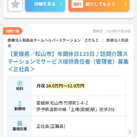
です。ご興味のある方には、面接対策ポイントな
詳細を見る
無料
紹介してもらう
ど、さらに詳細をお話しいたしますのでお気軽にご
相談ください！
訪問介護
更新日：2026年07月24日
医療法人和昌会ホームヘルパーステーション さだもと
医療法人和昌
会
【愛媛県／松山市】年間休日123日♪訪問介護ス
テーションでサービス提供責任者（管理者）募集
＜正社員＞
月収
20.0万円～32.0万円
給料
愛媛県 松山市 竹原町1-4-2
勤務地
伊予鉄道郡中線「土橋(愛媛)駅」徒歩3分
正社員(正職員)
雇用形態