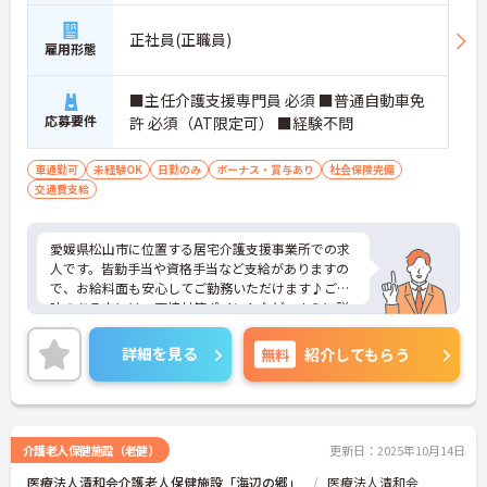
正社員(正職員)
雇用形態
■主任介護支援専門員 必須 ■普通自動車免
応募要件
許 必須（AT限定可） ■経験不問
車通勤可
未経験OK
日勤のみ
ボーナス・賞与あり
社会保険完備
交通費支給
愛媛県松山市に位置する居宅介護支援事業所での求
人です。皆勤手当や資格手当など支給がありますの
で、お給料面も安心してご勤務いただけます♪ご興
味のある方には、面接対策ポイントなど、さらに詳
細をご案内しますのでお気軽にご相談ください！
詳細を見る
無料
紹介してもらう
介護老人保健施設（老健）
更新日：2025年10月14日
医療法人清和会介護老人保健施設「海辺の郷」
医療法人清和会