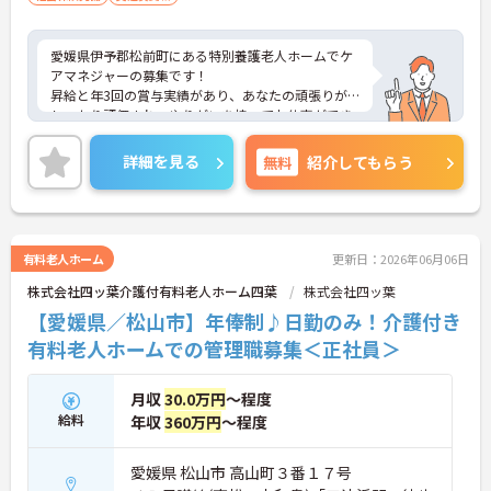
愛媛県伊予郡松前町にある特別養護老人ホームでケ
アマネジャーの募集です！
昇給と年3回の賞与実績があり、あなたの頑張りが
しっかり評価され、やりがいを持ってお仕事ができ
ます！
また、最寄り駅から徒歩圏内でマイカー通勤もOKな
詳細を見る
無料
紹介してもらう
ので、ご自身のライフスタイルに合わせた交通手段
が選べます！
ご興味ある方は面接ポイントをお伝えしますので、
お気軽にご連絡ください。
有料老人ホーム
更新日：2026年06月06日
株式会社四ッ葉介護付有料老人ホーム四葉
株式会社四ッ葉
【愛媛県／松山市】年俸制♪日勤のみ！介護付き
有料老人ホームでの管理職募集＜正社員＞
月収
30.0万円
～程度
給料
年収
360万円
～程度
愛媛県 松山市 高山町３番１７号