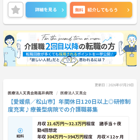
昇給や賞与制度があり、頑張りが評価されてしっか
りと還元されます。さらに各種手当もあるのは嬉し
詳細を見る
無料
紹介してもらう
いポイントです◎現場経験のない方でもチャレンジ
できる職場で、丁寧な研修とフォロー体制で、経験
に関わらず安心してスタートできます。
こちらの求人にご興味がございましたら面接のポイ
ントもお伝えしますので是非ご応募お待ちしており
ます。
更新日：2026年07月29日
医療法人天真会南高井病院
医療法人天真会
【愛媛県／松山市】年間休日120日以上◎研修制
度充実♪療養型病院での介護職募集
月収
21.6万円～32.3万円
程度 諸手当＋夜
勤4回想定
給料
年収
304万円～394万円
程度 月収×12ヶ月