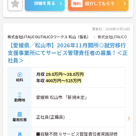
るので快適です♪ご興味のある方はご面接のポイン
詳細を見る
無料
紹介してもらう
トお伝えしますのでご気軽にお問い合わせくださ
い。
更新日：2026年07月14日
株式会社LITALICOLITALICOワークス 松山（仮名）
株式会社LITALICO
【愛媛県／松山市】2026年11月開所◎就労移行
支援事業所にてサービス管理責任者の募集！＜正
社員＞
月収
29.0万円～38.0万円
給料
年収
400万円～525万円
愛媛県 松山市 「新規未定」
勤務地
正社員(正職員)
雇用形態
■経験不問 ※サービス管理責任者実践研修