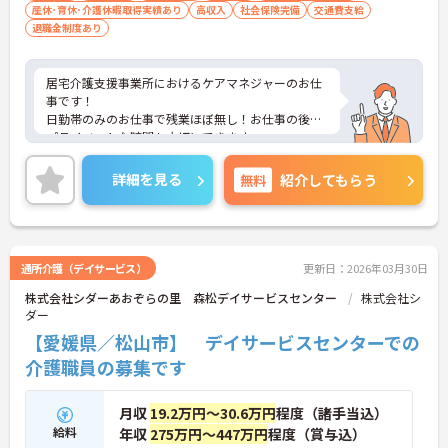
産休･育休･介護休暇取得実績あり
高収入
社会保険完備
交通費支給
退職金制度あり
居宅介護支援事業所におけるケアマネジャーのお仕
事です！
日勤帯のみのお仕事で残業ほぼ無し！お仕事の後の
プライベートな時間も大切にできます。
単身用・世帯用の住宅完備で遠方から応募の方も安
心してお仕事を始められます。
詳細を見る
無料
紹介してもらう
ご興味ある方には、面接対策ポイントなど、さらに
詳細をお話しいたしますのでお気軽にご相談くださ
い！
通所介護（デイサービス）
更新日：2026年03月30日
株式会社シダーあおぞらの里 森松デイサービスセンター
株式会社シ
ダー
【愛媛県／松山市】 デイサービスセンターでの
介護職員の募集です
月収
19.2万円～30.6万円
程度（諸手当込）
給料
年収
275万円～447万円
程度（賞与込）