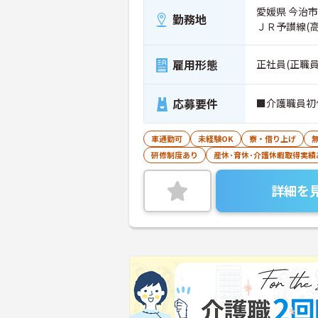
愛媛県 今治市
勤務地
ＪＲ予讃線(
雇用形態
正社員(正職員
応募要件
■介護職員初
車通勤可
未経験OK
寮・借り上げ
研修制度あり
産休･育休･介護休暇取得実績
詳細を