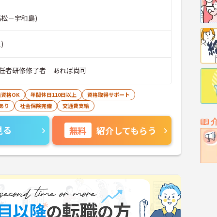
高松－宇和島)
)
任者研修修了者 あれば尚可
無資格OK
年間休日110日以上
資格取得サポート
あり
社会保険完備
交通費支給
見る
無料
紹介してもらう