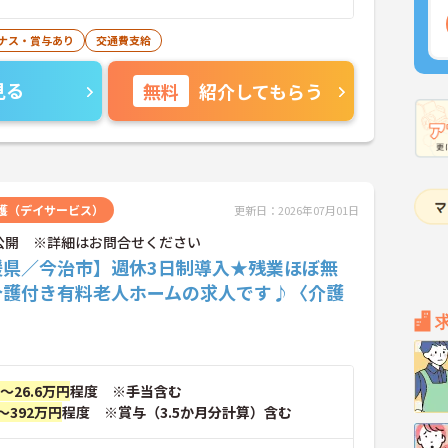
ナス・賞与あり
交通費支給
見る
無料
紹介してもらう
護（デイサービス）
更新日：2026年07月01日
公開 ※詳細はお問合せください
媛県／今治市】週休3日制導入★残業ほぼ無
介護付き有料老人ホームの求人です♪〈介護
円～26.6万円
程度 ※手当含む
～392万円
程度 ※賞与（3.5か月分計算）含む