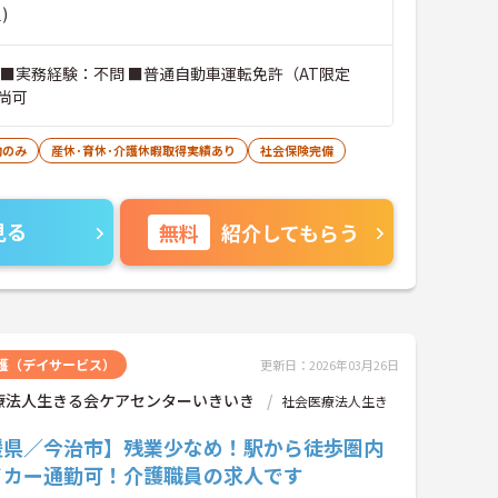
)
 ■実務経験：不問 ■普通自動車運転免許（AT限定
尚可
勤のみ
産休･育休･介護休暇取得実績あり
社会保険完備
見る
無料
紹介してもらう
護（デイサービス）
更新日：2026年03月26日
療法人生きる会ケアセンターいきいき
社会医療法人生き
媛県／今治市】残業少なめ！駅から徒歩圏内
イカー通勤可！介護職員の求人です