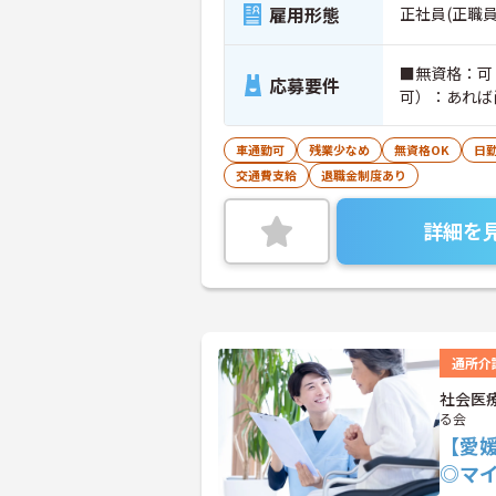
雇用形態
正社員(正職員
■無資格：可
応募要件
可）：あれば
車通勤可
残業少なめ
無資格OK
日
交通費支給
退職金制度あり
詳細を
通所介
社会医
る会
【愛
◎マ