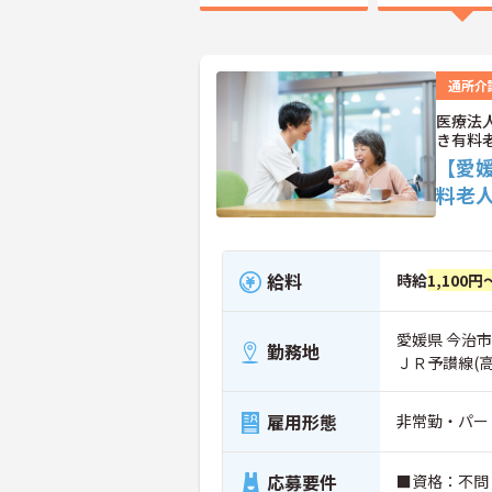
通所介
医療法
き有料
【愛
料老
給料
時給
1,100円
愛媛県 今治市
勤務地
ＪＲ予讃線(
雇用形態
非常勤・パー
応募要件
■資格：不問