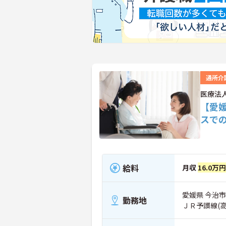
通所介
医療法
【愛
スで
給料
月収
16.0万
愛媛県 今治市
勤務地
ＪＲ予讃線(