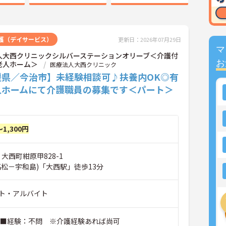
護（デイサービス）
更新日：2026年07月29日
マ
人大西クリニックシルバーステーションオリーブ＜介護付
お
老人ホーム＞
医療法人大西クリニック
媛県／今治市】未経験相談可♪扶養内OK◎有
人ホームにて介護職員の募集です＜パート＞
～1,300円
 大西町紺原甲828-1
高松－宇和島)「大西駅」徒歩13分
ト・アルバイト
 ■経験：不問 ※介護経験あれば尚可