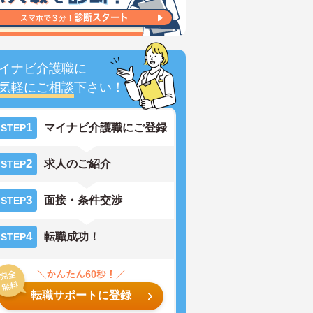
イナビ介護職に
気軽にご相談
下さい！
1
マイナビ介護職にご登録
STEP
2
求人のご紹介
STEP
3
面接・条件交渉
STEP
4
転職成功！
STEP
転職サポートに登録