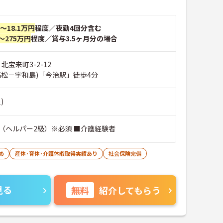
円～18.1万円
程度／夜勤4回分含む
～275万円
程度／賞与3.5ヶ月分の場合
 北宝来町3-2-12
高松－宇和島)「今治駅」徒歩4分
)
（ヘルパー2級）※必須 ■介護経験者
め
産休･育休･介護休暇取得実績あり
社会保険完備
見る
無料
紹介してもらう