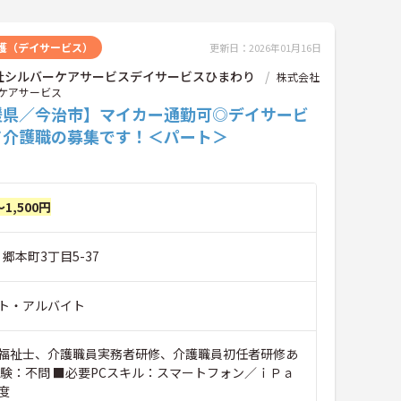
護（デイサービス）
更新日：2026年01月16日
社シルバーケアサービスデイサービスひまわり
株式会社
ケアサービス
媛県／今治市】マイカー通勤可◎デイサービ
て介護職の募集です！＜パート＞
～1,500円
 郷本町3丁目5-37
ト・アルバイト
福祉士、介護職員実務者研修、介護職員初任者研修あ
経験：不問 ■必要PCスキル：スマートフォン／ｉＰａ
度