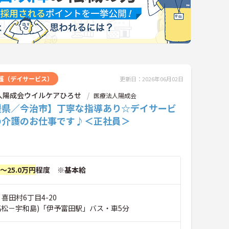
護（デイサービス）
更新日：2026年06月02日
人陽成会ウイルケアひろせ
医療法人陽成会
媛県／今治市】丁寧な指導あり☆デイサービ
の介護のお仕事です♪＜正社員＞
円～25.0万円
程度 ※基本給
 喜田村6丁目4-20
高松－宇和島)「伊予富田駅」バス・車5分