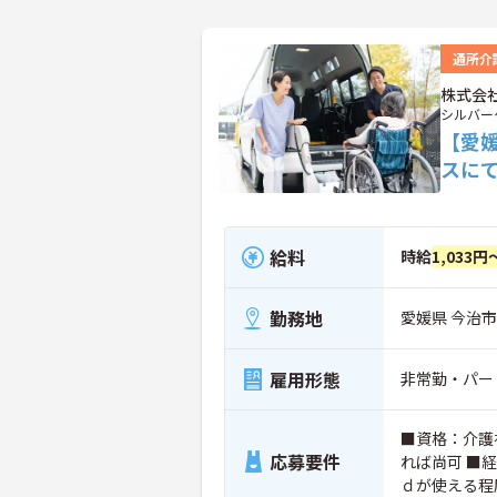
通所介
株式会
シルバー
【愛
スに
給料
時給
1,033円
勤務地
愛媛県 今治市
雇用形態
非常勤・パー
■資格：介護
応募要件
れば尚可 ■
ｄが使える程