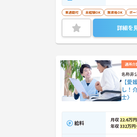
車通勤可
未経験OK
無資格OK
ボー
詳細を
通所介
名称非
【愛
し！
士〉
月収
22.6万
給料
年収
332万円