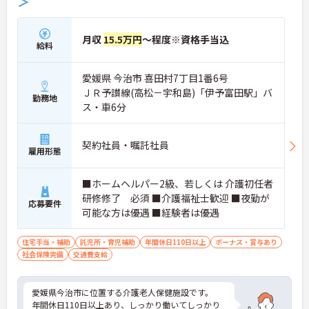
＞
月収
15.5万円
～程度※資格手当込
給料
愛媛県 今治市 喜田村7丁目1番6号
ＪＲ予讃線(高松－宇和島)「伊予富田駅」バ
勤務地
ス・車6分
契約社員・嘱託社員
雇用形態
■ホームヘルパー2級、若しくは 介護初任者
研修修了 必須 ■介護福祉士歓迎 ■夜勤が
応募要件
可能な方は優遇 ■経験者は優遇
住宅手当・補助
託児所・育児補助
年間休日110日以上
ボーナス・賞与あり
社会保険完備
交通費支給
愛媛県今治市に位置する介護老人保健施設です。
年間休日110日以上あり、しっかり働いてしっかり