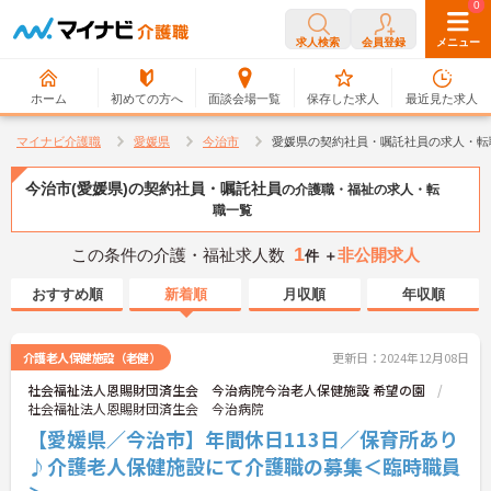
0
0
求人検索
会員登録
メニュー
ホーム
初めての方へ
面談会場一覧
保存した求人
最近見た求人
マイナビ介護職
愛媛県
今治市
愛媛県の契約社員・嘱託社員の求人・転
今治市(愛媛県)の契約社員・嘱託社員
の介護職・福祉の求人・転
職一覧
1
この条件の介護・福祉求人数
非公開求人
件 ＋
おすすめ順
新着順
月収順
年収順
介護老人保健施設（老健）
更新日：2024年12月08日
社会福祉法人恩賜財団済生会 今治病院今治老人保健施設 希望の園
社会福祉法人恩賜財団済生会 今治病院
【愛媛県／今治市】年間休日113日／保育所あり
♪介護老人保健施設にて介護職の募集＜臨時職員