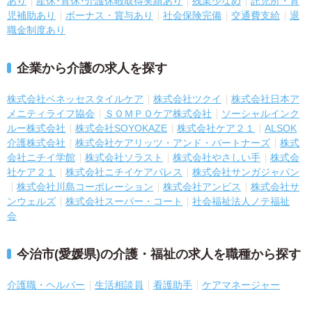
あり
産休･育休･介護休暇取得実績あり
残業少なめ
託児所・育
児補助あり
ボーナス・賞与あり
社会保険完備
交通費支給
退
職金制度あり
企業から介護の求人を探す
株式会社ベネッセスタイルケア
株式会社ツクイ
株式会社日本ア
メニティライフ協会
ＳＯＭＰＯケア株式会社
ソーシャルインク
ルー株式会社
株式会社SOYOKAZE
株式会社ケア２１
ALSOK
介護株式会社
株式会社ケアリッツ・アンド・パートナーズ
株式
会社ニチイ学館
株式会社ソラスト
株式会社やさしい手
株式会
社ケア２１
株式会社ニチイケアパレス
株式会社サンガジャパン
株式会社川島コーポレーション
株式会社アンビス
株式会社サ
ンウェルズ
株式会社スーパー・コート
社会福祉法人ノテ福祉
会
今治市(愛媛県)の介護・福祉の求人を職種から探す
介護職・ヘルパー
生活相談員
看護助手
ケアマネージャー