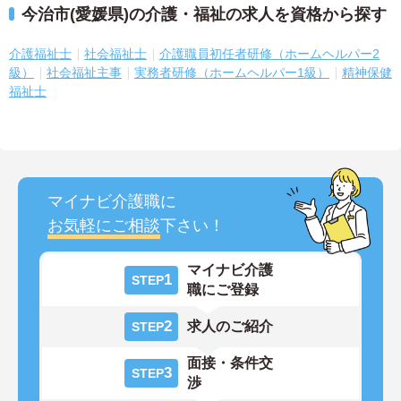
今治市(愛媛県)の介護・福祉の求人を資格から探す
介護福祉士
社会福祉士
介護職員初任者研修（ホームヘルパー2
級）
社会福祉主事
実務者研修（ホームヘルパー1級）
精神保健
福祉士
マイナビ介護職に
お気軽にご相談
下さい！
マイナビ介護
1
STEP
職にご登録
2
求人のご紹介
STEP
面接・条件交
3
STEP
渉