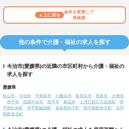
条件を変更して
▲上に戻る
再検索
他の条件で介護・福祉の求人を探す
今治市(愛媛県)の近隣の市区町村から介護・福祉の
求人を探す
愛媛県
松山市
今治市
宇和島市
八幡浜市
新居浜市
西条市
大洲市
伊予市
四国中央市
西予市
東温市
上浮穴郡久万高原町
伊
予郡松前町
伊予郡砥部町
喜多郡内子町
西宇和郡伊方町
北宇
和郡鬼北町