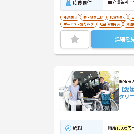
応募要件
■介護福祉士
車通勤可
寮・借り上げ
無資格OK
ボーナス・賞与あり
社会保険完備
交通
詳細を
医療法
【愛
クリ
給料
時給
1,035円