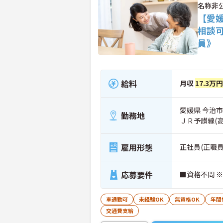
名称非
【愛
相談
員》
給料
月収
17.3万
愛媛県 今治市
勤務地
ＪＲ予讃線(
雇用形態
正社員(正職員
応募要件
■資格不問 
車通勤可
未経験OK
無資格OK
年間
交通費支給