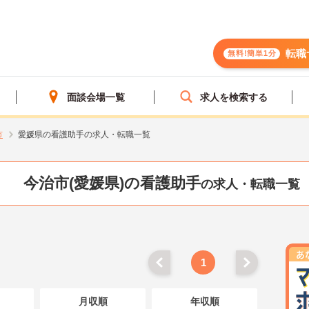
転職
無料!簡単1分
面談会場一覧
求人を検索する
市
愛媛県の看護助手の求人・転職一覧
今治市(愛媛県)の看護助手
の求人・転職一覧
1
月収順
年収順