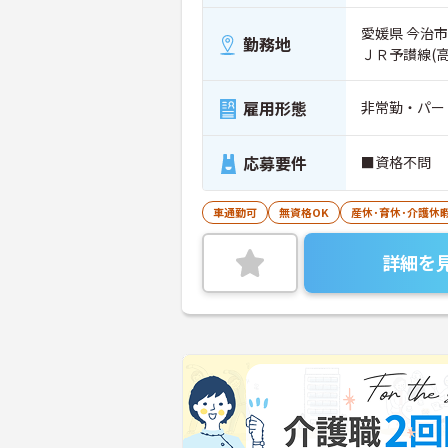
愛媛県 今治市
勤務地
ＪＲ予讃線(
雇用形態
非常勤・パー
応募要件
■資格不問
車通勤可
無資格OK
産休･育休･介護休
詳細を