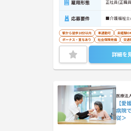
雇用形態
正社員(正職員
応募要件
■介護福祉士
駅から徒歩10分以内
車通勤可
未経験O
ボーナス・賞与あり
社会保険完備
交通
詳細を
医療法
【愛
病院
従＞