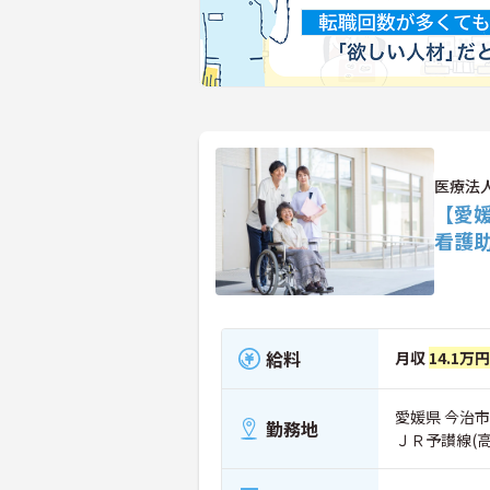
医療法
【愛
看護
給料
月収
14.1万
愛媛県 今治市
勤務地
ＪＲ予讃線(