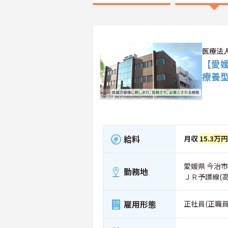
医療法
【愛
療養
給料
月収
15.3万
愛媛県 今治市
勤務地
ＪＲ予讃線(
雇用形態
正社員(正職員