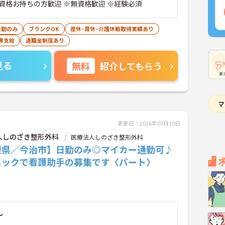
資格お持ちの方歓迎 ※無資格歓迎 ※経験必須
日勤のみ
ブランクOK
産休･育休･介護休暇取得実績あり
費支給
退職金制度あり
見る
無料
紹介してもらう
更新日：2026年03月10日
人しのざき整形外科
医療法人しのざき整形外科
媛県／今治市】日勤のみ◎マイカー通勤可♪
ニックで看護助手の募集です〈パート〉
～