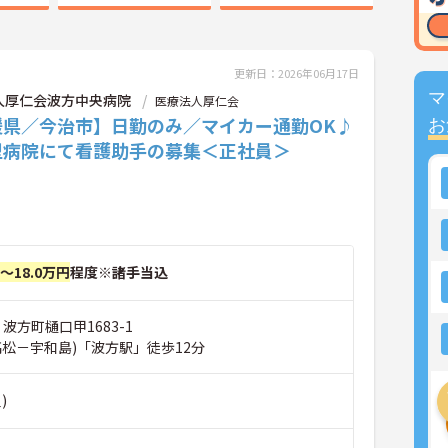
更新日：2026年06月17日
マ
人厚仁会波方中央病院
医療法人厚仁会
媛県／今治市】日勤のみ／マイカー通勤OK♪
お
型病院にて看護助手の募集＜正社員＞
円～18.0万円
程度※諸手当込
 波方町樋口甲1683-1
高松－宇和島)「波方駅」徒歩12分
)