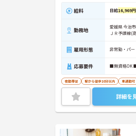
給料
日給
16,969
愛媛県 今治市 
勤務地
ＪＲ予讃線(
雇用形態
非常勤・パー
応募要件
■無資格OK 
夜勤専従
駅から徒歩10分以内
車通勤可
詳細を