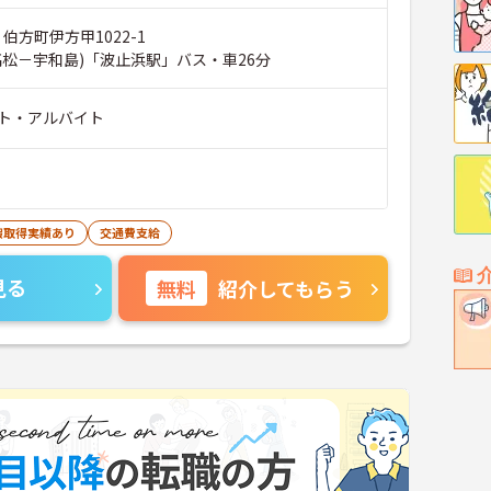
 伯方町伊方甲1022-1
高松－宇和島)「波止浜駅」バス・車26分
ト・アルバイト
暇取得実績あり
交通費支給
見る
無料
紹介してもらう