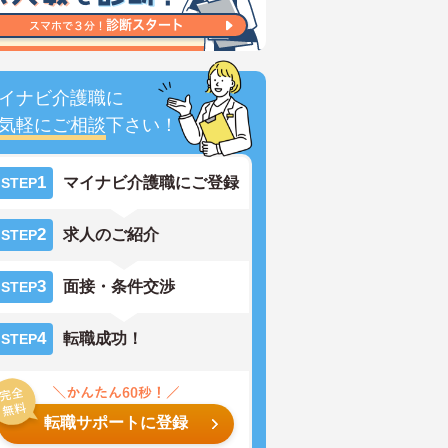
イナビ介護職に
気軽にご相談
下さい！
1
マイナビ介護職にご登録
STEP
2
求人のご紹介
STEP
3
面接・条件交渉
STEP
4
転職成功！
STEP
転職サポートに登録