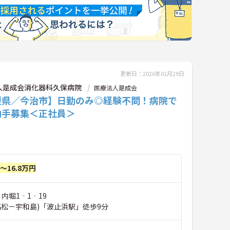
更新日：2026年01月29日
人是成会消化器科久保病院
医療法人是成会
媛県／今治市】日勤のみ◎経験不問！病院で
助手募集＜正社員＞
円～16.8万円
 内堀1‐1‐19
高松－宇和島)「波止浜駅」徒歩9分