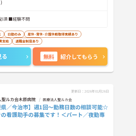
)
必須 ■経験不問
K
日勤のみ
産休･育休･介護休暇取得実績あり
費支給
退職金制度あり
見る
無料
紹介してもらう
更新日：2026年01月26日
人聖ルカ会木原病院
医療法人聖ルカ会
媛県／今治市】週1回～勤務日数の相談可能☆
での看護助手の募集です！＜パート／夜勤専