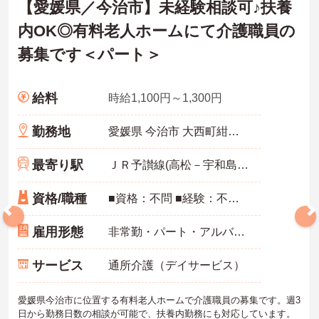
【愛媛県／今治市】未経験相談可♪扶養
内OK◎有料老人ホームにて介護職員の
募集です＜パート＞
給料
時給1,100円～1,300円
勤務地
愛媛県 今治市 大西町紺原甲828-1
最寄り駅
ＪＲ予讃線(高松－宇和島)「大西駅」徒歩13分
資格/職種
■資格：不問 ■経験：不問 ※介護経験あれば尚可
雇用形態
非常勤・パート・アルバイト
サービス
通所介護（デイサービス）
愛媛県今治市に位置する有料老人ホームで介護職員の募集です。週3
日から勤務日数の相談が可能で、扶養内勤務にも対応しています。