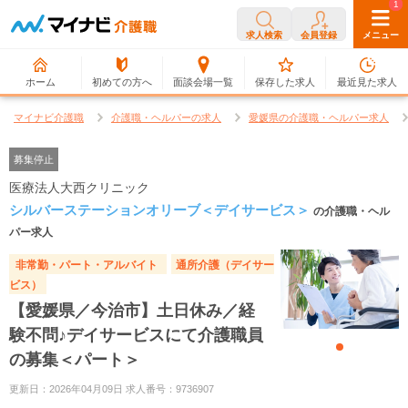
0
1
求人検索
会員登録
メニュー
ホーム
初めての方へ
面談会場一覧
保存した求人
最近見た求人
マイナビ介護職
介護職・ヘルパーの求人
愛媛県の介護職・ヘルパー求人
募集停止
医療法人大西クリニック
シルバーステーションオリーブ＜デイサービス＞
の介護職・ヘル
パー求人
非常勤・パート・アルバイト
通所介護（デイサー
ビス）
【愛媛県／今治市】土日休み／経
験不問♪デイサービスにて介護職員
の募集＜パート＞
更新日：2026年04月09日 求人番号：9736907