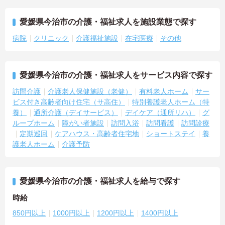
愛媛県今治市の介護・福祉求人を施設業態で探す
病院
クリニック
介護福祉施設
在宅医療
その他
愛媛県今治市の介護・福祉求人をサービス内容で探す
訪問介護
介護老人保健施設（老健）
有料老人ホーム
サー
ビス付き高齢者向け住宅（サ高住）
特別養護老人ホーム（特
養）
通所介護（デイサービス）
デイケア（通所リハ）
グ
ループホーム
障がい者施設
訪問入浴
訪問看護
訪問診療
定期巡回
ケアハウス・高齢者住宅地
ショートステイ
養
護老人ホーム
介護予防
愛媛県今治市の介護・福祉求人を給与で探す
時給
850円以上
1000円以上
1200円以上
1400円以上