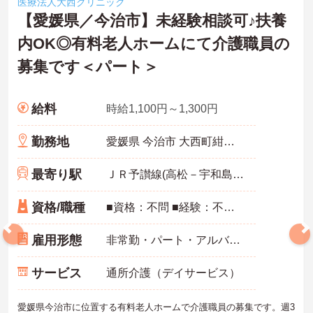
医療法人大西クリニック
―――――――――――――――
【愛媛県／今治市】未経験相談可♪扶養
■ うれしい待遇で長く勤務
―――――――――――――――
内OK◎有料老人ホームにて介護職員の
働くモチベーションにつながる待遇です
募集です＜パート＞
・土日祝祭日手当があります
・賞与支給実績があります
・無料駐車場を利用できます
→ 安心して長期的な勤務を目指しやすい環境です♪
給料
時給1,100円～1,300円
勤務地
愛媛県 今治市 大西町紺原甲828-1
最寄り駅
ＪＲ予讃線(高松－宇和島)「大西駅」徒歩13分
資格/職種
■資格：不問 ■経験：不問 ※介護経験あれば尚可
雇用形態
非常勤・パート・アルバイト
サービス
通所介護（デイサービス）
愛媛県今治市に位置する有料老人ホームで介護職員の募集です。週3