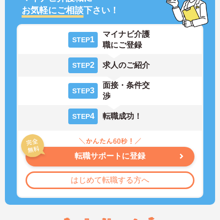
お気軽にご相談
下さい！
マイナビ介護
1
STEP
職にご登録
2
求人のご紹介
STEP
面接・条件交
3
STEP
渉
4
転職成功！
STEP
転職サポートに登録
はじめて転職する方へ