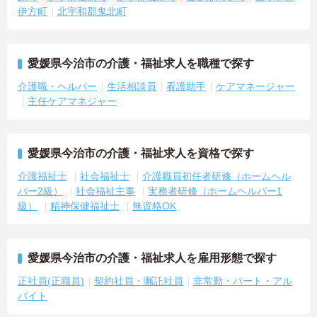
伊方町
北宇和郡鬼北町
―――――――――――――――
■ うれしい待遇で長く勤務
―――――――――――――――
愛媛県今治市の介護・福祉求人を職種で探す
働くモチベーションにつながる待遇です
・土日祝祭日手当があります
介護職・ヘルパー
生活相談員
看護助手
ケアマネージャー
・賞与支給実績があります
主任ケアマネジャー
・無料駐車場を利用できます
→ 安心して長期的な勤務を目指しやすい環境です♪
愛媛県今治市の介護・福祉求人を資格で探す
介護福祉士
社会福祉士
介護職員初任者研修（ホームヘル
パー2級）
社会福祉主事
実務者研修（ホームヘルパー1
級）
精神保健福祉士
無資格OK
愛媛県今治市の介護・福祉求人を雇用形態で探す
正社員(正職員)
契約社員・嘱託社員
非常勤・パート・アル
バイト