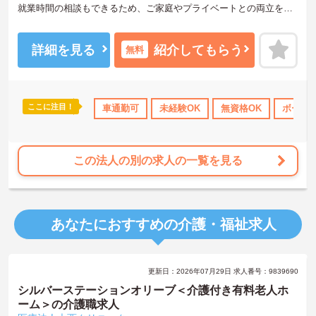
就業時間の相談もできるため、ご家庭やプライベートとの両立を目
指しやすい環境です。土日祝祭日には時間給加算があり、福利厚生
として制服貸与やリフレッシュルームも整っています。ご興味のあ
る方には、面接対策ポイントなどさらに詳細をお話いたしますの
詳細を見る
紹介してもらう
無料
で、お気軽にご相談ください。
―――――――――――――――
■ 家庭と両立しやすい勤務体制
ここに注目！
社会保険完備
交通費支給
車通勤可
未経験OK
退職金制度あり
無資格OK
ボーナ
―――――――――――――――
ライフスタイルに合わせて働きやすい環境です
・週3日から勤務日数を相談できます
・扶養内勤務に対応できます
この法人の別の求人の一覧を見る
・就業時間を相談できます
→ 家庭やプライベートとの両立を目指しやすい環境です♪
―――――――――――――――
あなたにおすすめの介護・福祉求人
■ 日勤中心で無理なく活躍
―――――――――――――――
生活リズムを整えながら勤務できます
・7:00～19:00の間で勤務できます
更新日：2026年07月29日 求人番号：9839690
・1日3時間以上から相談できます
・時間外労働はありません
シルバーステーションオリーブ＜介護付き有料老人ホ
→ 自分のペースで働きやすい環境です♪
ーム＞の介護職求人