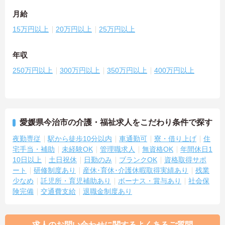
月給
15万円以上
20万円以上
25万円以上
年収
250万円以上
300万円以上
350万円以上
400万円以上
愛媛県今治市の介護・福祉求人をこだわり条件で探す
夜勤専従
駅から徒歩10分以内
車通勤可
寮・借り上げ
住
宅手当・補助
未経験OK
管理職求人
無資格OK
年間休日1
10日以上
土日祝休
日勤のみ
ブランクOK
資格取得サポ
ート
研修制度あり
産休･育休･介護休暇取得実績あり
残業
少なめ
託児所・育児補助あり
ボーナス・賞与あり
社会保
険完備
交通費支給
退職金制度あり
求人のお問い合わせに関するよくあるご質問