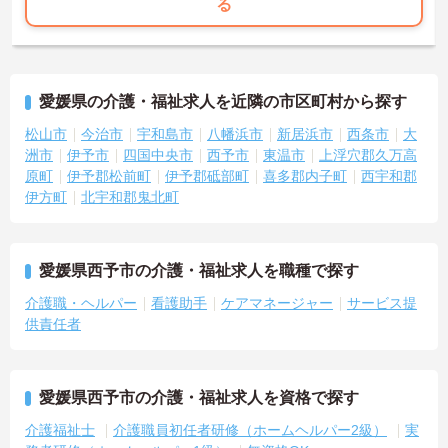
る
愛媛県の介護・福祉求人を近隣の市区町村から探す
松山市
今治市
宇和島市
八幡浜市
新居浜市
西条市
大
洲市
伊予市
四国中央市
西予市
東温市
上浮穴郡久万高
原町
伊予郡松前町
伊予郡砥部町
喜多郡内子町
西宇和郡
伊方町
北宇和郡鬼北町
愛媛県西予市の介護・福祉求人を職種で探す
介護職・ヘルパー
看護助手
ケアマネージャー
サービス提
供責任者
愛媛県西予市の介護・福祉求人を資格で探す
介護福祉士
介護職員初任者研修（ホームヘルパー2級）
実