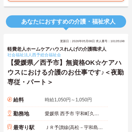
あなたにおすすめの介護・福祉求人
更新日：2026年05月08日 求人番号：10135198
軽費老人ホームケアハウスれんげの介護職求人
社会福祉法人西予総合福祉会
【愛媛県／西予市】無資格OK☆ケアハ
ウスにおける介護のお仕事です♪＜夜勤
専従・パート＞
給料
時給1,050円～1,050円
勤務地
愛媛県 西予市 宇和町久枝甲1434-1
最寄り駅
ＪＲ予讃線(高松－宇和島)「卯之町駅」バス・車5分