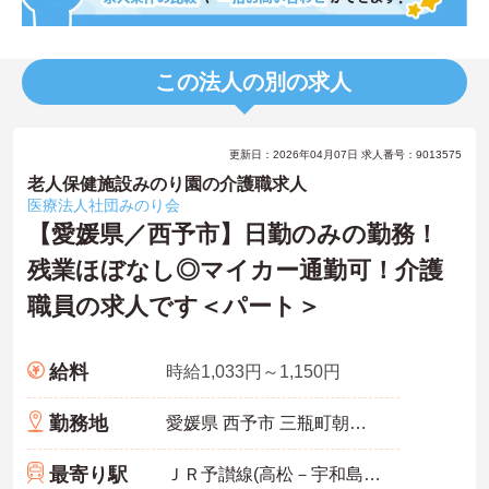
この法人の別の求人
更新日：2026年04月07日 求人番号：9013575
老人保健施設みのり園の介護職求人
医療法人社団みのり会
【愛媛県／西予市】日勤のみの勤務！
残業ほぼなし◎マイカー通勤可！介護
職員の求人です＜パート＞
給料
時給1,033円～1,150円
勤務地
愛媛県 西予市 三瓶町朝立1-386-1
最寄り駅
ＪＲ予讃線(高松－宇和島)「双岩駅」バス・車14分