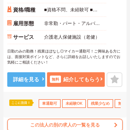
資格/職種
■資格不問、未経験可 ■介護福祉士資格あれば尚可
雇用形態
非常勤・パート・アルバイト
サービス
介護老人保健施設（老健）
日勤のみの勤務！残業ほぼなし◎マイカー通勤可！ご興味ある方に
は、面接対策ポイントなど、さらに詳細をお話しいたしますのでお
気軽にご相談ください！
詳細を見る
紹介してもらう
無料
ここに注目！
車通勤可
未経験OK
残業少なめ
無資格
この法人の別の求人の一覧を見る