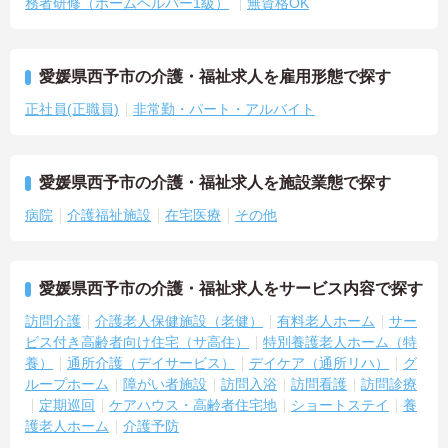
務者研修（ホームヘルパー1級）
無資格OK
愛媛県西予市の介護・福祉求人を雇用形態で探す
正社員(正職員)
非常勤・パート・アルバイト
愛媛県西予市の介護・福祉求人を施設業態で探す
病院
介護福祉施設
在宅医療
その他
愛媛県西予市の介護・福祉求人をサービス内容で探す
訪問介護
介護老人保健施設（老健）
有料老人ホーム
サー
ビス付き高齢者向け住宅（サ高住）
特別養護老人ホーム（特
養）
通所介護（デイサービス）
デイケア（通所リハ）
グ
ループホーム
障がい者施設
訪問入浴
訪問看護
訪問診療
定期巡回
ケアハウス・高齢者住宅地
ショートステイ
養
護老人ホーム
介護予防