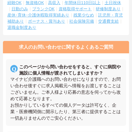
経験OK
無資格OK
高収入
年間休日110日以上
土日祝休
日勤のみ
ブランクOK
資格取得サポート
研修制度あり
産休･育休･介護休暇取得実績あり
残業少なめ
託児所・育児
補助あり
ボーナス・賞与あり
社会保険完備
交通費支給
退職金制度あり
求人のお問い合わせに関するよくあるご質問
このページから問い合わせをすると、すぐに病院や
施設に個人情報が渡されてしまいますか？
マイナビ介護職へのお問い合わせになりますので、お問
い合わせ後すぐに求人掲載元へ情報をお渡しすることは
ございません。ご本人様より応募の意志を伺ってから改
めて応募となります。
お預かりしているすべての個人データは許可なく、企
業・医療機関側に開示したり、第三者に提供することは
一切ありませんのでご安心ください。