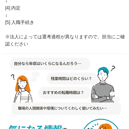
↓
[4] 内定
↓
[5] 入職手続き
※法人によっては選考過程が異なりますので、担当にご確
認ください