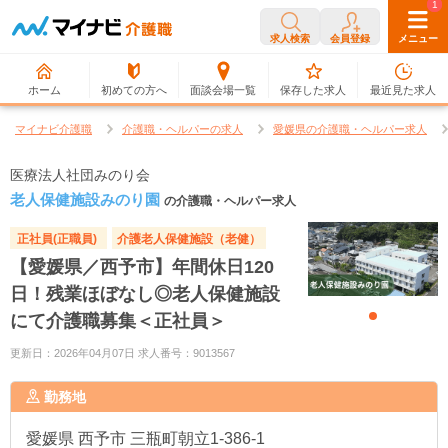
0
1
求人検索
会員登録
メニュー
ホーム
初めての方へ
面談会場一覧
保存した求人
最近見た求人
マイナビ介護職
介護職・ヘルパーの求人
愛媛県の介護職・ヘルパー求人
医療法人社団みのり会
老人保健施設みのり園
の介護職・ヘルパー求人
正社員(正職員)
介護老人保健施設（老健）
【愛媛県／西予市】年間休日120
日！残業ほぼなし◎老人保健施設
にて介護職募集＜正社員＞
更新日：2026年04月07日 求人番号：9013567
勤務地
愛媛県
西予市 三瓶町朝立1-386-1