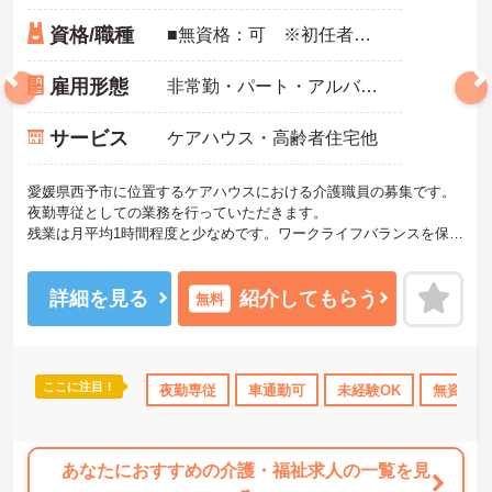
資格/職種
■無資格：可 ※初任者研修・実務者研修・介護福祉士：いずれかあれば尚可 ■実務経験：必須（少しでもあれば可）
雇用形態
非常勤・パート・アルバイト
サービス
ケアハウス・高齢者住宅他
愛媛県西予市に位置するケアハウスにおける介護職員の募集です。
夜勤専従としての業務を行っていただきます。
残業は月平均1時間程度と少なめです。ワークライフバランスを保ち
ながらご勤務いただけます。
ご興味のある方には、面接対策ポイントなど、さらに詳細をご案内
しますのでお気軽にご相談ください！
詳細を見る
紹介してもらう
無料
ここに注目！
制度あり
産休･育休･介護休暇取得実績あり
夜勤専従
車通勤可
社会保険完備
未経験OK
無資格O
交通費
あなたにおすすめの介護・福祉求人の一覧を見