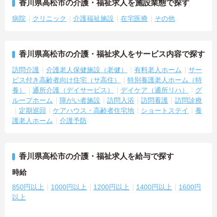
香川県高松市の介護・福祉求人を施設業態で探す
病院
クリニック
介護福祉施設
在宅医療
その他
香川県高松市の介護・福祉求人をサービス内容で探す
訪問介護
介護老人保健施設（老健）
有料老人ホーム
サー
ビス付き高齢者向け住宅（サ高住）
特別養護老人ホーム（特
養）
通所介護（デイサービス）
デイケア（通所リハ）
グ
ループホーム
障がい者施設
訪問入浴
訪問看護
訪問診療
定期巡回
ケアハウス・高齢者住宅地
ショートステイ
養
護老人ホーム
介護予防
香川県高松市の介護・福祉求人を給与で探す
時給
850円以上
1000円以上
1200円以上
1400円以上
1600円
以上