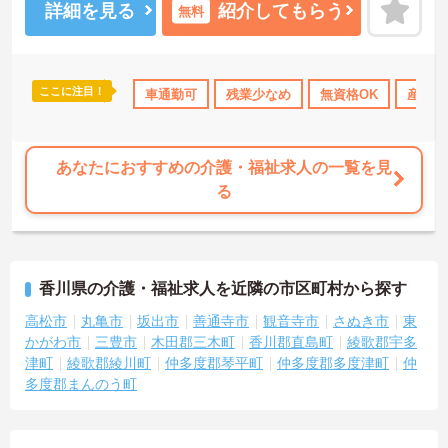
詳細を見る
紹介してもらう
無料
ここに注目！
交通費支給
車通勤可
残業少なめ
無資格OK
産休･
あなたにおすすめの介護・福祉求人の一覧を見
る
香川県の介護・福祉求人を近隣の市区町村から探す
高松市
丸亀市
坂出市
善通寺市
観音寺市
さぬき市
東
かがわ市
三豊市
木田郡三木町
香川郡直島町
綾歌郡宇多
津町
綾歌郡綾川町
仲多度郡琴平町
仲多度郡多度津町
仲
多度郡まんのう町