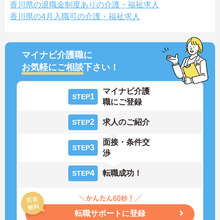
香川県の退職金制度ありの介護・福祉求人
香川県の4月入職可の介護・福祉求人
マイナビ介護職に
お気軽にご相談
下さい！
マイナビ介護
1
STEP
職にご登録
2
求人のご紹介
STEP
面接・条件交
3
STEP
渉
4
転職成功！
STEP
転職サポートに登録