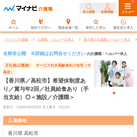
0
1
求人検索
会員登録
メニュー
ホーム
初めての方へ
面談会場一覧
保存した求人
最近見た求人
マイナビ介護職
介護職・ヘルパーの求人
香川県の介護職・ヘルパー求人
名称非公開 ※詳細はお問合せください
の介護職・ヘルパー求人
正社員(正職員)
サービス付き高齢者向け住宅（サ
高住）
【香川県／高松市】希望休制度あ
り／賞与年2回／社員給食あり（手
当支給）◎＜施設／介護職＞
更新日：2026年08月05日 求人番号：551031
勤務地
香川県
高松市