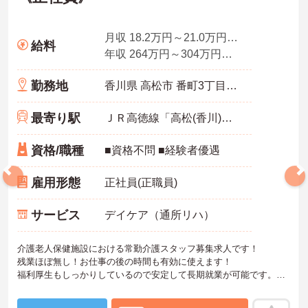
月収 18.2万円～21.0万円程度 当直4回分手当、調整手当込
給料
年収 264万円～304万円程度 賞与3.3ヵ月の場合
勤務地
香川県 高松市 番町3丁目3番1号
最寄り駅
ＪＲ高徳線「高松(香川)駅」徒歩15分
資格/職種
■資格不問 ■経験者優遇
雇用形態
正社員(正職員)
サービス
デイケア（通所リハ）
介護老人保健施設における常勤介護スタッフ募集求人です！
残業ほぼ無し！お仕事の後の時間も有効に使えます！
福利厚生もしっかりしているので安定して長期就業が可能です。
ご興味ある方には、面接のポイントなど、さらに詳細をお話致しま
すのでお気軽にご相談ください。