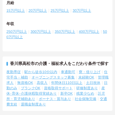
月給
15万円以上
20万円以上
25万円以上
30万円以上
年収
250万円以上
300万円以上
350万円以上
400万円以上
50
0万円以上
香川県高松市の介護・福祉求人をこだわり条件で探す
夜勤専従
駅から徒歩10分以内
車通勤可
寮・借り上げ
住
宅手当・補助
オープニングスタッフ募集
未経験OK
管理職
求人
無資格OK
高収入
年間休日110日以上
土日祝休
日
勤のみ
ブランクOK
資格取得サポート
研修制度あり
産
休･育休･介護休暇取得実績あり
新卒OK
残業少なめ
託児
所・育児補助あり
ボーナス・賞与あり
社会保険完備
交通
費支給
退職金制度あり