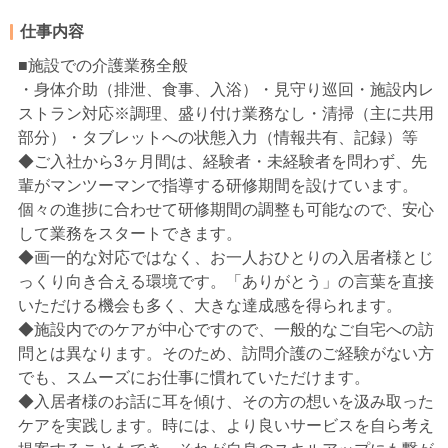
仕事内容
■施設での介護業務全般
・身体介助（排泄、食事、入浴）・見守り巡回・施設内レ
ストラン対応※調理、盛り付け業務なし・清掃（主に共用
部分）・タブレットへの状態入力（情報共有、記録）等
◆ご入社から3ヶ月間は、経験者・未経験者を問わず、先
輩がマンツーマンで指導する研修期間を設けています。
個々の進捗に合わせて研修期間の調整も可能なので、安心
して業務をスタートできます。
◆画一的な対応ではなく、お一人おひとりの入居者様とじ
っくり向き合える環境です。「ありがとう」の言葉を直接
いただける機会も多く、大きな達成感を得られます。
◆施設内でのケアが中心ですので、一般的なご自宅への訪
問とは異なります。そのため、訪問介護のご経験がない方
でも、スムーズにお仕事に慣れていただけます。
◆入居者様のお話に耳を傾け、その方の想いを汲み取った
ケアを実践します。時には、より良いサービスを自ら考え