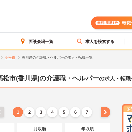
転職
無料!簡単1分
面談会場一覧
求人を検索する
高松市
香川県の介護職・ヘルパーの求人・転職一覧
高松市(香川県)の介護職・ヘルパー
の求人・転職
1
2
3
4
5
6
7
月収順
年収順