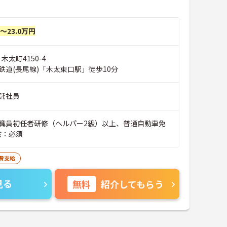
円～23.0万円
木太町4150-4
鉄道(長尾線)「木太東口駅」徒歩10分
託社員
職員初任者研修（ヘルパー2級）以上、普通自動車免
験：必須
費支給
見る
無料
紹介してもらう