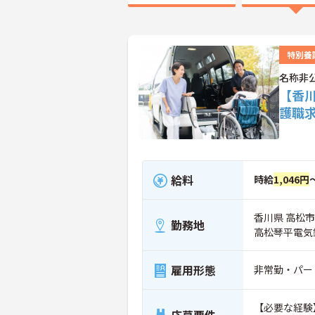
特別養
名称非
【香
護職
給料
時給
1,046円
香川県 高松市
勤務地
高松琴平電気
雇用形態
非常勤・パー
【必要な経験