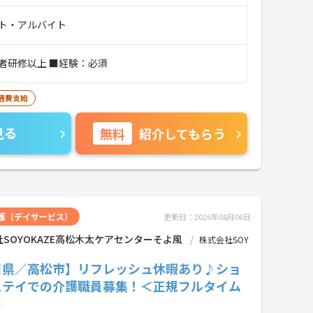
ト・アルバイト
者研修以上 ■経験：必須
通費支給
見る
無料
紹介してもらう
護（デイサービス）
更新日：2026年08月06日
SOYOKAZE高松木太ケアセンターそよ風
株式会社SOY
川県／高松市】リフレッシュ休暇あり♪ショ
ステイでの介護職員募集！＜正規フルタイム
＞