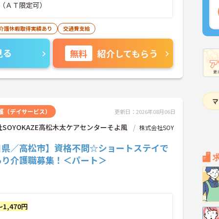
（ＡＴ限定可）
･介護休暇取得実績あり
交通費支給
見る
無料
紹介してもらう
護（デイサービス）
更新日：2026年08月06日
SOYOKAZE高松木太ケアセンターそよ風
株式会社SOY
川県／高松市】資格不問☆ショートステイで
あり介護職募集！＜パート＞
～1,470円