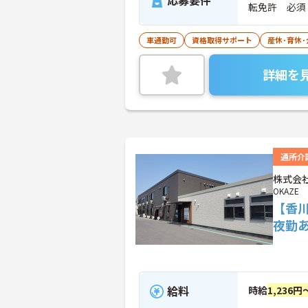
応募要件
転免許 必須
車通勤可
資格取得サポート
産休･育休
詳細を
通所介
株式会社
OKAZE
【香
夜勤
給料
時給
1,236円