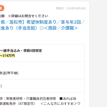
護
更新日：2026年08月06日
公開 ※詳細はお問合せください
川県／高松市】希望休制度あり／賞与年2回／
給食あり（手当支給）◎＜施設／介護職＞
～諸手当込み・夜勤5回想定
～374万円
鉄道(琴平線)
)
須：実務者研修・介護職員初任者研修 ■あれば尚
車運転免許（AT限定可） ＜こんな方におすすめ＞ワ