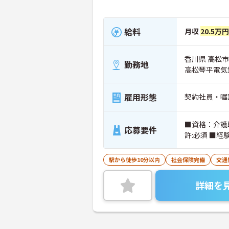
給料
月収
20.5万
香川県 高松市 
勤務地
高松琴平電気
雇用形態
契約社員・嘱
■資格：介護
応募要件
許:必須 ■経
駅から徒歩10分以内
社会保険完備
交通
詳細を