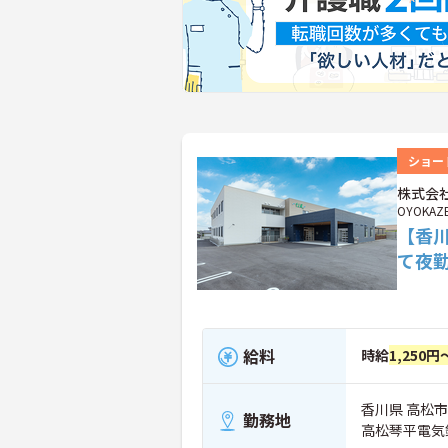
ショー
株式会社
OYOKAZ
【香
て夜
給料
時給
1,250円
香川県 高松市 
勤務地
高松琴平電気