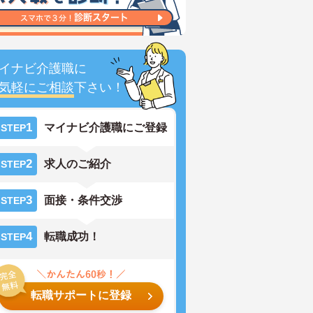
イナビ介護職に
気軽にご相談
下さい！
1
マイナビ介護職にご登録
STEP
2
求人のご紹介
STEP
3
面接・条件交渉
STEP
4
転職成功！
STEP
転職サポートに登録