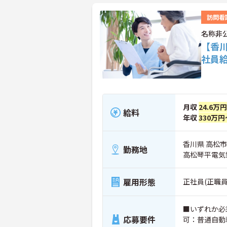
訪問看
名称非
【香
社員
月収
24.6万円
給料
年収
330万円
香川県 高松市
勤務地
高松琴平電気
雇用形態
正社員(正職員
■いずれか必
応募要件
可：普通自動