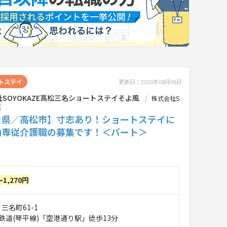
トステイ
更新日：2026年08月06日
SOYOKAZE高松三名ショートステイそよ風
株式会社S
E
川県／高松市】寸志あり！ショートステイに
勤専従介護職の募集です！＜パート＞
～1,270円
三名町61-1
鉄道(琴平線)「空港通り駅」徒歩13分