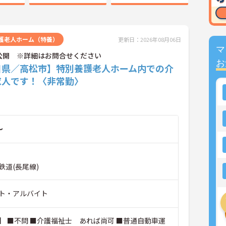
護老人ホーム（特養）
更新日：2026年08月06日
マ
公開 ※詳細はお問合せください
お
川県／高松市】特別養護老人ホーム内での介
求人です！〈非常勤〉
～
鉄道(長尾線)
ト・アルバイト
】 ■不問 ■介護福祉士 あれば尚可 ■普通自動車運