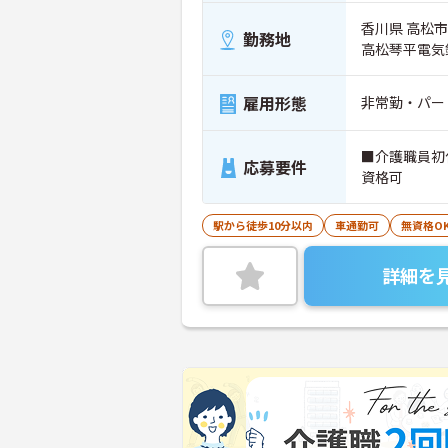
香川県 高松市 
勤務地
高松琴平電気
雇用形態
非常勤・パー
■介護職員初
応募要件
資格可
駅から徒歩10分以内
車通勤可
無資格O
詳細を