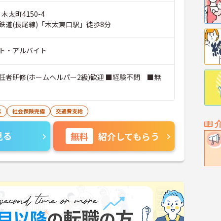
木太町4150-4
鉄道(長尾線)「木太東口駅」徒歩8分
ト・アルバイト
任者研修(ホームヘルパー2級)歓迎 ■経験不問 ■無
K
社会保険完備
交通費支給
見る
無料
紹介してもらう