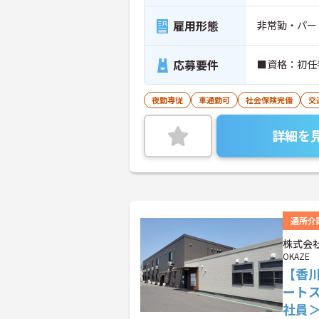
雇用形態
非常勤・パー
応募要件
■資格：初任
夜勤専従
車通勤可
社会保険完備
交
詳細を
通所介
株式会社
OKAZE
【香
ート
社員