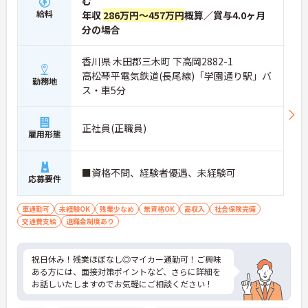
む
給料
年収
286万円～457万円
概算／賞与4.0ヶ月
分の場合
香川県 木田郡三木町 下高岡2882-1
高松琴平電気鉄道(長尾線)「学園通り駅」バ
勤務地
ス・車5分
正社員(正職員)
雇用形態
■資格不問、経験者優遇、未経験可
応募要件
車通勤可
未経験OK
残業少なめ
無資格OK
高収入
社会保険完備
交通費支給
退職金制度あり
祝日休み！残業ほぼなし◎マイカー通勤可！ご興味
ある方には、面接対策ポイントなど、さらに詳細を
お話しいたしますのでお気軽にご相談ください！