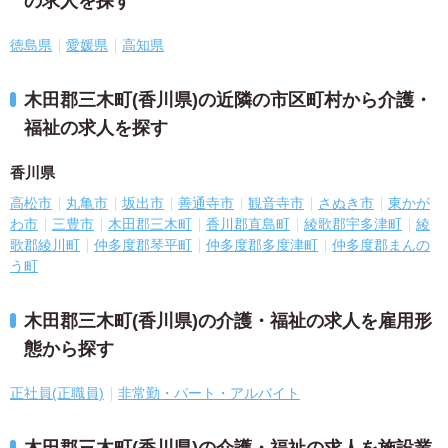
の求人を探す
徳島県
愛媛県
高知県
木田郡三木町(香川県)の近隣の市区町村から介護・
福祉の求人を探す
香川県
高松市
丸亀市
坂出市
善通寺市
観音寺市
さぬき市
東かが
わ市
三豊市
木田郡三木町
香川郡直島町
綾歌郡宇多津町
綾
歌郡綾川町
仲多度郡琴平町
仲多度郡多度津町
仲多度郡まんの
う町
木田郡三木町(香川県)の介護・福祉の求人を雇用形
態から探す
正社員(正職員)
非常勤・パート・アルバイト