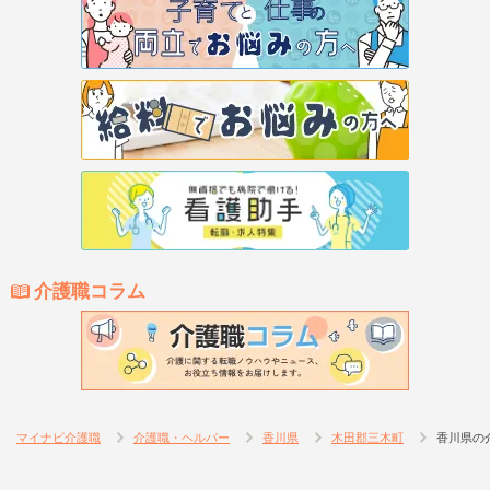
介護職コラム
マイナビ介護職
介護職・ヘルパー
香川県
木田郡三木町
香川県の