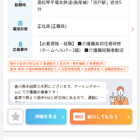
高松琴平電気鉄道(長尾線)「池戸駅」徒歩5
勤務地
分
正社員(正職員)
雇用形態
【必要資格・経験】 ■介護職員初任者研修
応募要件
（ホームヘルパー2級） ■介護職経験者歓迎
駅から徒歩10分以内
車通勤可
託児所・育児補助
無資格OK
産休･育休･介護休暇取得実績あり
社会保険完備
交通費支給
退職金制度あり
香川県木田郡三木町にございます、ナーシングホー
ムにて介護職の募集です！
最寄り駅より徒歩5分と好立地にあるので、通勤に
便利です♪
育児休暇制度や、利用可能な託児所があり、お子様
のいらっしゃる方でも安心して働けます★
詳細を見る
無料
紹介してもらう
ご興味のある方は、マイナビ介護職までお問い合わ
せください。