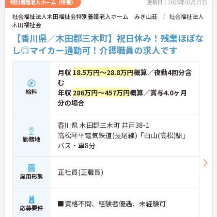
特別養護老人ホーム（特養）
更新日：2025年02月27日
社会福祉法人木田福祉会特別養護老人ホーム みき山荘
社会福祉法人
木田福祉会
【香川県／木田郡三木町】祝日休み！残業ほぼな
し◎マイカー通勤可！介護職員の求人です
月収
18.5万円～28.8万円
概算／夜勤4回分含
む
給料
年収
286万円～457万円
概算／賞与4.0ヶ月
分の場合
香川県 木田郡三木町 井戸38-1
高松琴平電気鉄道(長尾線)「白山(高松)駅」
勤務地
バス・車8分
正社員(正職員)
雇用形態
■資格不問、経験者優遇、未経験可
応募要件