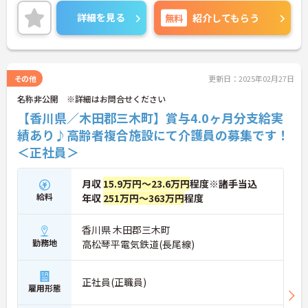
詳細を見る
無料
紹介してもらう
その他
更新日：2025年02月27日
名称非公開 ※詳細はお問合せください
【香川県／木田郡三木町】賞与4.0ヶ月分支給実
績あり♪高齢者複合施設にて介護員の募集です！
＜正社員＞
月収
15.9万円～23.6万円
程度※諸手当込
給料
年収
251万円～363万円
程度
香川県 木田郡三木町
勤務地
高松琴平電気鉄道(長尾線)
正社員(正職員)
雇用形態