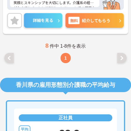
笑顔とスキンシップを大切にします。介護系の経験
がなくてもチャレンジOK！マンツーマンでの丁寧な
教育をしてくださいます。ご興味のある方には、面
接対策ポイントなど、さらに詳細をお話しいたしま
詳細を見る
無料
紹介してもらう
すのでお気軽にご相談ください！
8
件中 1-8件を表示
1
香川県の雇用形態別介護職の平均給与
正社員