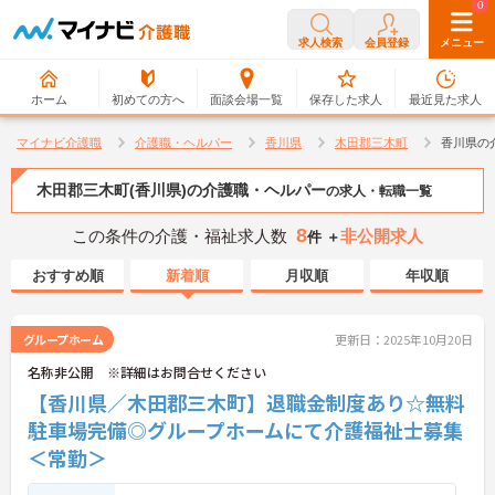
0
0
求人検索
会員登録
メニュー
ホーム
初めての方へ
面談会場一覧
保存した求人
最近見た求人
マイナビ介護職
介護職・ヘルパー
香川県
木田郡三木町
香川県の
木田郡三木町(香川県)の介護職・ヘルパー
の求人・転職一覧
8
この条件の介護・福祉求人数
非公開求人
件 ＋
おすすめ順
新着順
月収順
年収順
グループホーム
更新日：2025年10月20日
名称非公開 ※詳細はお問合せください
【香川県／木田郡三木町】退職金制度あり☆無料
駐車場完備◎グループホームにて介護福祉士募集
＜常勤＞