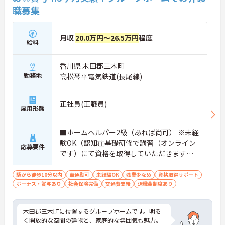
職募集
月収
20.0万円～26.5万円
程度
給料
香川県 木田郡三木町
勤務地
高松琴平電気鉄道(長尾線)
正社員(正職員)
雇用形態
■ホームヘルパー2級（あれば尚可） ※未経
験OK（認知症基礎研修で講習（オンライン
応募要件
です）にて資格を取得していただきます※
費用は会社が負担）
駅から徒歩10分以内
車通勤可
未経験OK
残業少なめ
資格取得サポート
ボーナス・賞与あり
社会保険完備
交通費支給
退職金制度あり
木田郡三木町に位置するグループホームです。明る
く開放的な空間の建物と、家庭的な雰囲気も魅力。