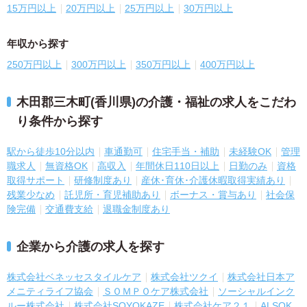
15万円以上
20万円以上
25万円以上
30万円以上
年収から探す
250万円以上
300万円以上
350万円以上
400万円以上
木田郡三木町(香川県)の介護・福祉の求人をこだわ
り条件から探す
駅から徒歩10分以内
車通勤可
住宅手当・補助
未経験OK
管理
職求人
無資格OK
高収入
年間休日110日以上
日勤のみ
資格
取得サポート
研修制度あり
産休･育休･介護休暇取得実績あり
残業少なめ
託児所・育児補助あり
ボーナス・賞与あり
社会保
険完備
交通費支給
退職金制度あり
企業から介護の求人を探す
株式会社ベネッセスタイルケア
株式会社ツクイ
株式会社日本ア
メニティライフ協会
ＳＯＭＰＯケア株式会社
ソーシャルインク
ルー株式会社
株式会社SOYOKAZE
株式会社ケア２１
ALSOK