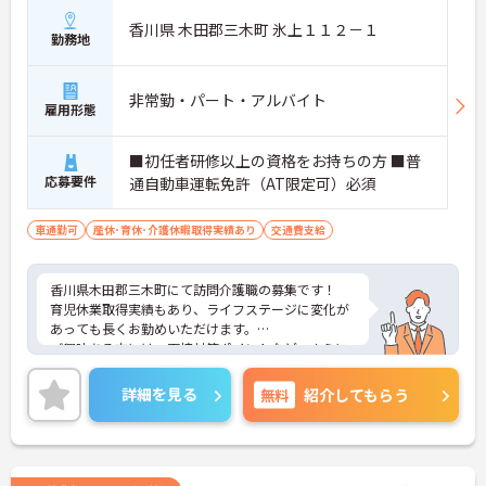
香川県 木田郡三木町 氷上１１２－１
勤務地
非常勤・パート・アルバイト
雇用形態
■初任者研修以上の資格をお持ちの方 ■普
応募要件
通自動車運転免許（AT限定可）必須
車通勤可
産休･育休･介護休暇取得実績あり
交通費支給
香川県木田郡三木町にて訪問介護職の募集です！
育児休業取得実績もあり、ライフステージに変化が
あっても長くお勤めいただけます。
ご興味ある方には、面接対策ポイントなど、さらに
詳細をお話しいたしますのでお気軽にご相談くださ
い！
詳細を見る
無料
紹介してもらう