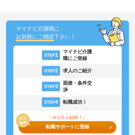
マイナビ介護職に
お気軽にご相談
下さい！
マイナビ介護
1
STEP
職にご登録
2
求人のご紹介
STEP
面接・条件交
3
STEP
渉
4
転職成功！
STEP
転職サポートに登録