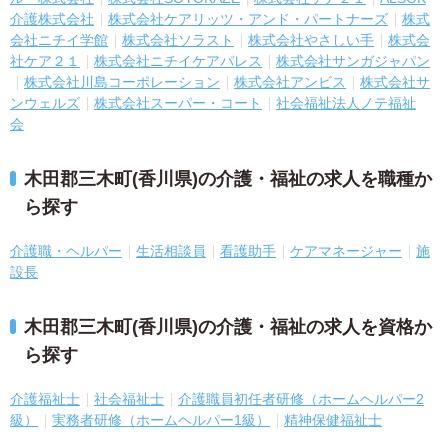
介護株式会社
株式会社ケアリッツ・アンド・パートナーズ
株式
会社ニチイ学館
株式会社ソラスト
株式会社やさしい手
株式会
社ケア２１
株式会社ニチイケアパレス
株式会社サンガジャパン
株式会社川島コーポレーション
株式会社アンビス
株式会社サ
ンウェルズ
株式会社スーパー・コート
社会福祉法人ノテ福祉
会
木田郡三木町(香川県)の介護・福祉の求人を職種か
ら探す
介護職・ヘルパー
生活相談員
看護助手
ケアマネージャー
施
設長
木田郡三木町(香川県)の介護・福祉の求人を資格か
ら探す
介護福祉士
社会福祉士
介護職員初任者研修（ホームヘルパー2
級）
実務者研修（ホームヘルパー1級）
精神保健福祉士