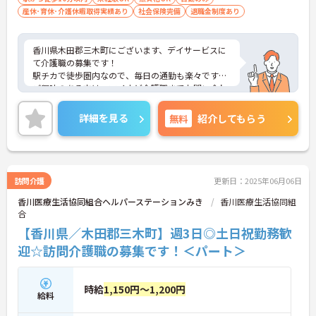
産休･育休･介護休暇取得実績あり
社会保険完備
退職金制度あり
香川県木田郡三木町にございます、デイサービスに
て介護職の募集です！
駅チカで徒歩圏内なので、毎日の通勤も楽々です♪
ご興味のある方は、マイナビ介護職までお問い合わ
せください。
詳細を見る
無料
紹介してもらう
訪問介護
更新日：2025年06月06日
香川医療生活協同組合ヘルパーステーションみき
香川医療生活協同組
合
【香川県／木田郡三木町】週3日◎土日祝勤務歓
迎☆訪問介護職の募集です！＜パート＞
時給
1,150円～1,200円
給料