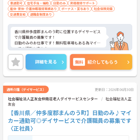
車通勤可
住宅手当・補助
日勤のみ
資格取得サポート
産休･育休･介護休暇取得実績あり
ボーナス・賞与あり
社会保険完備
交通費支給
退職金制度あり
香川県仲多度郡まんのう町に位置するデイサービス
で介護職員の募集です！
日勤のみのお仕事です！無料駐車場もある為マイカ
ーでの通勤も楽々♪
昇給や賞与制度があり、頑張りが評価されてしっか
りと還元されます。さらに各種手当も充実している
詳細を見る
無料
紹介してもらう
のは嬉しいポイントです◎また資格取得支援制度も
あり、働きながらもご自身のスキルアップもできま
す！
こちらの求人にご興味がございましたら面接のポイ
ントもお伝えしますので是非ご応募お待ちしており
通所介護（デイサービス）
更新日：2026年06月30日
ます。
社会福祉法人正友会仲南荘老人デイサービスセンター
社会福祉法人正
友会
【香川県／仲多度郡まんのう町】日勤のみ♪マイ
カー通勤可◎デイサービスで介護職員の募集です
〈正社員〉