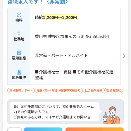
護職求人です！〈非常勤〉
時給
1,200円～1,200円
給料
香川県 仲多度郡まんのう町 帆山505番地
勤務地
非常勤・パート・アルバイト
雇用形態
■介護福祉士 資格 ■その他介護福祉関連
応募要件
資格
資格取得サポート
産休･育休･介護休暇取得実績あり
社会保険完備
交通費支給
香川県仲多度郡にございます、特別養護老人ホーム
内での介護職求人です！
ご興味のある方は、マイナビ介護職までお問い合わ
せください。