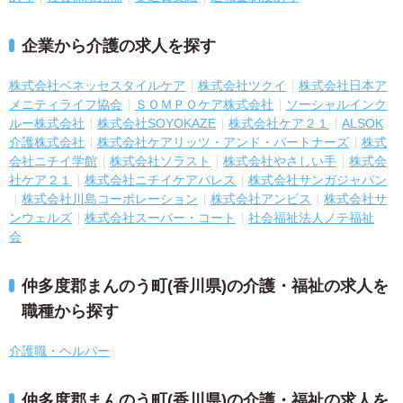
企業から介護の求人を探す
株式会社ベネッセスタイルケア
株式会社ツクイ
株式会社日本ア
メニティライフ協会
ＳＯＭＰＯケア株式会社
ソーシャルインク
ルー株式会社
株式会社SOYOKAZE
株式会社ケア２１
ALSOK
介護株式会社
株式会社ケアリッツ・アンド・パートナーズ
株式
会社ニチイ学館
株式会社ソラスト
株式会社やさしい手
株式会
社ケア２１
株式会社ニチイケアパレス
株式会社サンガジャパン
株式会社川島コーポレーション
株式会社アンビス
株式会社サ
ンウェルズ
株式会社スーパー・コート
社会福祉法人ノテ福祉
会
仲多度郡まんのう町(香川県)の介護・福祉の求人を
職種から探す
介護職・ヘルパー
仲多度郡まんのう町(香川県)の介護・福祉の求人を