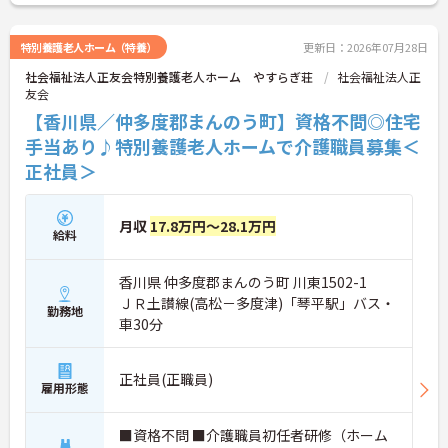
特別養護老人ホーム（特養）
更新日：2026年07月28日
社会福祉法人正友会特別養護老人ホーム やすらぎ荘
社会福祉法人正
友会
【香川県／仲多度郡まんのう町】資格不問◎住宅
手当あり♪特別養護老人ホームで介護職員募集＜
正社員＞
月収
17.8万円～28.1万円
給料
香川県 仲多度郡まんのう町 川東1502-1
ＪＲ土讃線(高松－多度津)「琴平駅」バス・
勤務地
車30分
正社員(正職員)
雇用形態
■資格不問 ■介護職員初任者研修（ホーム