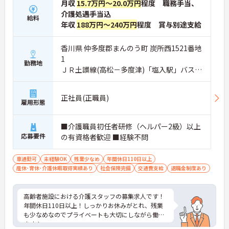
月収
15.7万円～20.0万円
程度 職務手当、
介護処遇手当込
給料
年収
188万円～240万円
程度 賞与別途支給
香川県 仲多度郡まんのう町 炭所西1521番地
1
勤務地
ＪＲ土讃線(高松－多度津)「塩入駅」バス・
車8分
正社員(正職員)
雇用形態
■介護職員初任者研修（ヘルパー2級）以上
応募要件
の有資格者歓迎 ■経験不問
車通勤可
未経験OK
残業少なめ
年間休日110日以上
産休･育休･介護休暇取得実績あり
社会保険完備
交通費支給
退職金制度あり
高齢者施設における介護スタッフの募集求人です！
年間休日110日以上！しっかりお休みがとれ、残業
も少なめなのでプライベートも大切にしながら働け
ます！