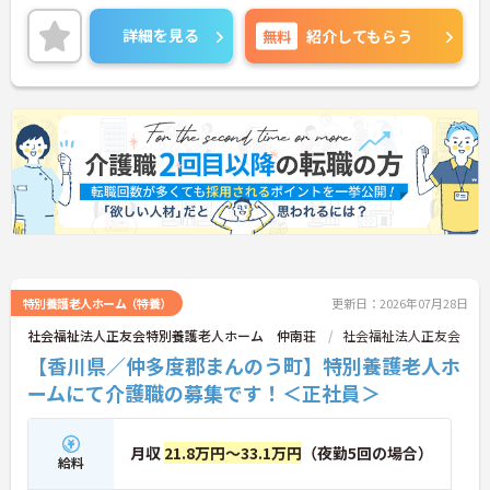
ご興味ある方には、面接のポイントなど、さらに詳
細をお話致しますのでお気軽にご相談ください。
詳細を見る
無料
紹介してもらう
特別養護老人ホーム（特養）
更新日：2026年07月28日
社会福祉法人正友会特別養護老人ホーム 仲南荘
社会福祉法人正友会
【香川県／仲多度郡まんのう町】特別養護老人ホ
ームにて介護職の募集です！＜正社員＞
月収
21.8万円～33.1万円
（夜勤5回の場合）
給料