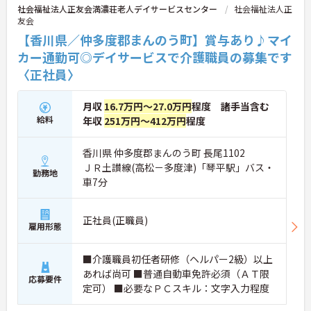
社会福祉法人正友会満濃荘老人デイサービスセンター
社会福祉法人正
友会
【香川県／仲多度郡まんのう町】賞与あり♪マイ
カー通勤可◎デイサービスで介護職員の募集です
〈正社員〉
月収
16.7万円～27.0万円
程度 諸手当含む
給料
年収
251万円～412万円
程度
香川県 仲多度郡まんのう町 長尾1102
ＪＲ土讃線(高松－多度津)「琴平駅」バス・
勤務地
車7分
正社員(正職員)
雇用形態
■介護職員初任者研修（ヘルパー2級）以上
あれば尚可 ■普通自動車免許必須（ＡＴ限
応募要件
定可） ■必要なＰＣスキル：文字入力程度