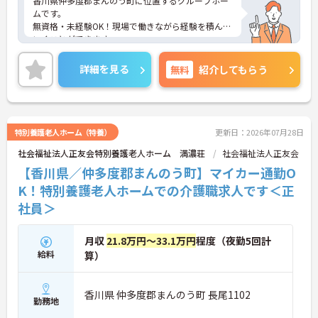
香川県仲多度郡まんのう町に位置するグループホー
ムです。
無資格・未経験OK！現場で働きながら経験を積んで
いくことができます。
マイカー通勤可能なので行き帰りがスムーズです。
ご興味をお持ちの方はお気軽にお問い合わせくださ
詳細を見る
無料
紹介してもらう
い。
特別養護老人ホーム（特養）
更新日：2026年07月28日
社会福祉法人正友会特別養護老人ホーム 満濃荘
社会福祉法人正友会
【香川県／仲多度郡まんのう町】マイカー通勤O
K！特別養護老人ホームでの介護職求人です＜正
社員＞
月収
21.8万円～33.1万円
程度（夜勤5回計
給料
算）
香川県 仲多度郡まんのう町 長尾1102
勤務地