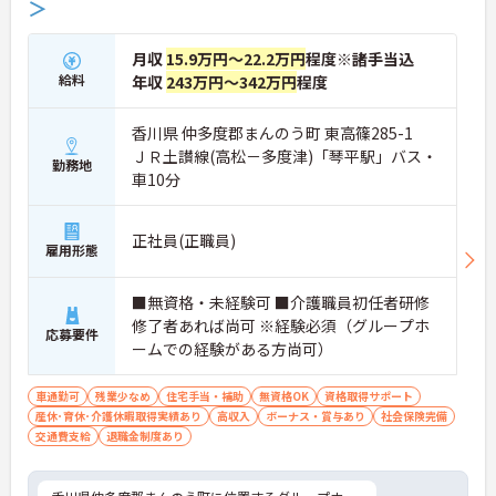
＞
月収
15.9万円～22.2万円
程度※諸手当込
給料
年収
243万円～342万円
程度
香川県 仲多度郡まんのう町 東高篠285-1
ＪＲ土讃線(高松－多度津)「琴平駅」バス・
勤務地
車10分
正社員(正職員)
雇用形態
■無資格・未経験可 ■介護職員初任者研修
修了者あれば尚可 ※経験必須（グループホ
応募要件
ームでの経験がある方尚可）
車通勤可
残業少なめ
住宅手当・補助
無資格OK
資格取得サポート
産休･育休･介護休暇取得実績あり
高収入
ボーナス・賞与あり
社会保険完備
交通費支給
退職金制度あり