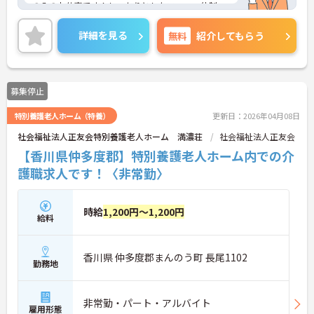
のみのお仕事です！しっかりとしたフォロー体制
で、経験に関わらず安心してスタートできます。
また昇給、賞与があり、さらに各種手当も充実して
詳細を見る
無料
紹介してもらう
いるのは嬉しいポイントです◎
こちらの求人にご興味がございましたら面接のポイ
ントもお伝えしますので是非ご応募お待ちしており
ます。
募集停止
特別養護老人ホーム（特養）
更新日：2026年04月08日
社会福祉法人正友会特別養護老人ホーム 満濃荘
社会福祉法人正友会
【香川県仲多度郡】特別養護老人ホーム内での介
護職求人です！〈非常勤〉
時給
1,200円～1,200円
給料
香川県 仲多度郡まんのう町 長尾1102
勤務地
非常勤・パート・アルバイト
雇用形態