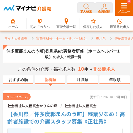
0
0
求人検索
会員登録
メニュー
ホーム
初めての方へ
面談会場一覧
保存した求人
最近見た求人
マイナビ介護職
実務者研修（ホームヘルパー1級）
香川県
仲多度郡ま
仲多度郡まんのう町(香川県)の実務者研修（ホームヘルパー1
級）
の求人・転職一覧
10
この条件の介護・福祉求人数
非公開求人
件 ＋
おすすめ順
新着順
月収順
年収順
グループホーム
更新日：2026年07月30日
社会福祉法人優真会かりんの郷
社会福祉法人優真会
【香川県／仲多度郡まんのう町】残業少なめ！高
齢者施設での介護スタッフ募集《正社員》