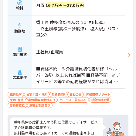
月収
16.7万円～27.0万円
給料
香川県 仲多度郡まんのう町 帆山505
ＪＲ土讃線(高松－多度津)「塩入駅」バス・
勤務地
車5分
正社員(正職員)
雇用形態
■資格不問 ※介護職員初任者研修（ヘル
パー2級）以上あれば尚可 ■経験不問 ※デ
応募要件
イサービス等での勤務経験があれば尚可 ■
普通自動車免許必須（AT限定可） ■必要な
PCスキル：文字入力程度
車通勤可
住宅手当・補助
無資格OK
日勤のみ
資格取得サポート
産休･育休･介護休暇取得実績あり
ボーナス・賞与あり
社会保険完備
交通費支給
退職金制度あり
香川県仲多度郡まんのう町に位置するデイサービス
で介護職員の募集です。
無料駐車場もある為マイカーでの通勤も楽々♪日勤