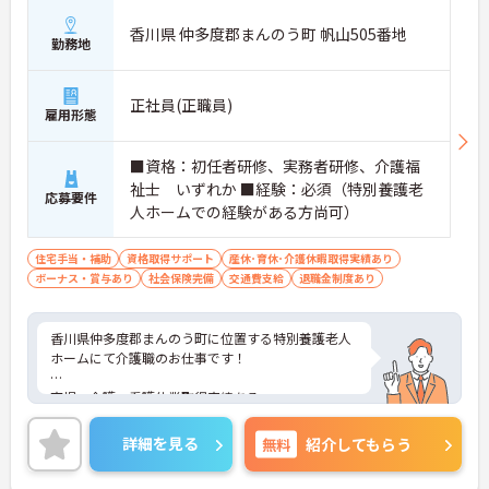
香川県 仲多度郡まんのう町 帆山505番地
勤務地
正社員(正職員)
雇用形態
■資格：初任者研修、実務者研修、介護福
祉士 いずれか ■経験：必須（特別養護老
応募要件
人ホームでの経験がある方尚可）
住宅手当・補助
資格取得サポート
産休･育休･介護休暇取得実績あり
ボーナス・賞与あり
社会保険完備
交通費支給
退職金制度あり
香川県仲多度郡まんのう町に位置する特別養護老人
ホームにて介護職のお仕事です！
育児・介護・看護休業取得実績ある
ご興味のある方には、面接対策ポイントなどさらに
詳細を見る
無料
紹介してもらう
詳細をお話いたしますので、お気軽にご相談くださ
い。