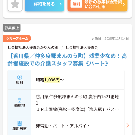
最新の募集状況を問
詳細を見る
無料
い合わせる
募集停止
グループホーム
更新日：2025年11月14日
社会福祉法人優真会かりんの郷
社会福祉法人優真会
【香川県／仲多度郡まんのう町】残業少なめ！高
齢者施設での介護スタッフ募集《パート》
時給
1,036円
～
給料
香川県 仲多度郡まんのう町 炭所西1521番地
1
勤務地
ＪＲ土讃線(高松－多度津)「塩入駅」バス・
車8分
非常勤・パート・アルバイト
雇用形態