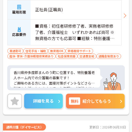
正社員(正職員)
雇用形態
■資格：初任者研修修了者、実務者研修修
了者、介護福祉士 いずれかあれば尚可 ※
応募要件
無資格の方でも応募可 ■経験：特別養護老
人ホーム等、介護施設での勤務経験がある
方
車通勤可
住宅手当・補助
無資格OK
資格取得サポート
産休･育休･介護休暇取得実績あり
社会保険完備
交通費支給
退職金制度あり
香川県仲多度郡まんのう町に位置する、特別養護老
人ホーム内での介護職の募集です！
ご興味のある方には、面接対策ポイントなどさらに
詳細をお話いたしますので、お気軽にご相談くださ
い。
詳細を見る
無料
紹介してもらう
通所介護（デイサービス）
更新日：2026年06月30日