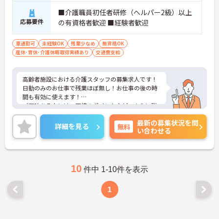
■介護職員初任者研修（ヘルパー2級）以上
応募要件
の有資格者歓迎 ■経験者歓迎
車通勤可
未経験OK
残業少なめ
無資格OK
産休･育休･介護休暇取得実績あり
交通費支給
高齢者施設における介護スタッフの募集求人です！
日勤のみのお仕事で残業ほぼ無し！お仕事の後の時
間も有効に使えます！
ご興味ある方には、面接のポイントなど、さらに詳
細をお話致しますのでお気軽にご相談ください。
最新の募集状況を問
詳細を見る
無料
い合わせる
10
件中 1-10件を表示
1