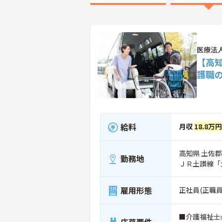
医療法
【高
護職
給料
月収
18.8万
高知県 土佐郡
勤務地
ＪＲ土讃線「
雇用形態
正社員(正職員
■介護福祉士