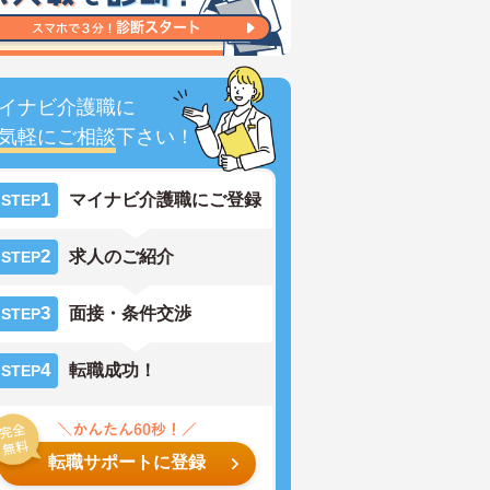
イナビ介護職に
気軽にご相談
下さい！
1
マイナビ介護職にご登録
STEP
2
求人のご紹介
STEP
3
面接・条件交渉
STEP
4
転職成功！
STEP
転職サポートに登録