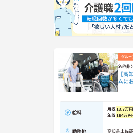
グルー
名称非
【高
ムに
月収
13.7万
給料
年収
164万円
勤務地
高知県 土佐