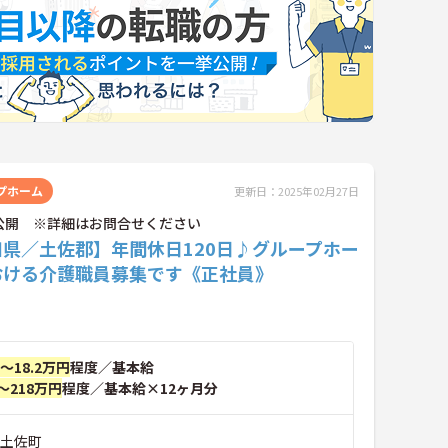
プホーム
更新日：2025年02月27日
公開 ※詳細はお問合せください
知県／土佐郡】年間休日120日♪グループホー
おける介護職員募集です《正社員》
円～18.2万円
程度／基本給
～218万円
程度／基本給×12ヶ月分
郡土佐町