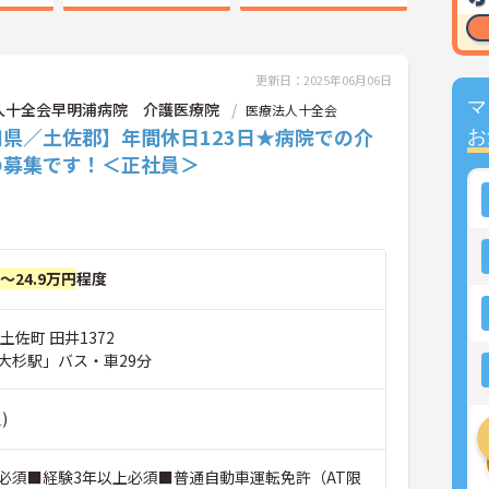
更新日：2025年06月06日
マ
人十全会早明浦病院 介護医療院
医療法人十全会
知県／土佐郡】年間休日123日★病院での介
お
の募集です！＜正社員＞
円～24.9万円
程度
土佐町 田井1372
大杉駅」バス・車29分
)
必須■経験3年以上必須■普通自動車運転免許（AT限