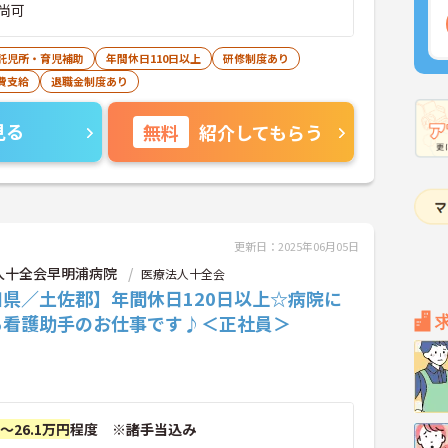
尚可
託児所・育児補助
年間休日110日以上
研修制度あり
費支給
退職金制度あり
見る
無料
紹介してもらう
更新日：2025年06月05日
人十全会早明浦病院
医療法人十全会
知県／土佐郡】年間休日120日以上☆病院に
る看護助手のお仕事です♪＜正社員＞
円～26.1万円
程度 ※諸手当込み