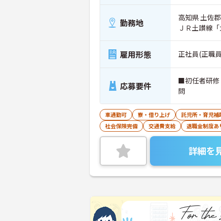
高知県 土佐郡
勤務地
ＪＲ土讃線「
雇用形態
正社員(正職員
■初任者研修
応募要件
問
車通勤可
寮・借り上げ
託児所・育児補
社会保険完備
交通費支給
退職金制度あ
詳細を