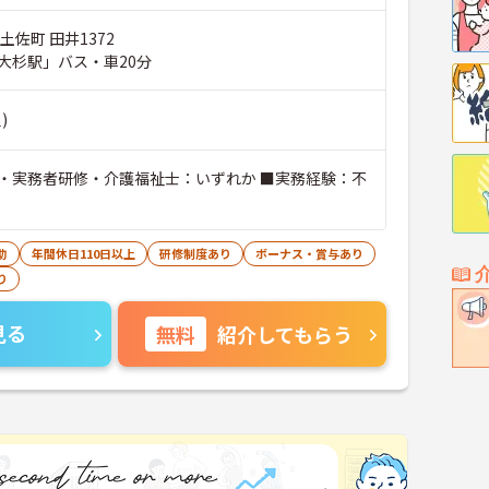
土佐町 田井1372
大杉駅」バス・車20分
)
・実務者研修・介護福祉士：いずれか ■実務経験：不
助
年間休日110日以上
研修制度あり
ボーナス・賞与あり
り
見る
無料
紹介してもらう