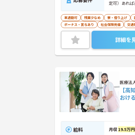
応募要件
定可）あれば
車通勤可
残業少なめ
寮・借り上げ
ボーナス・賞与あり
社会保険完備
交通
詳細を
医療法
【高
おけ
給料
月収
19.5万