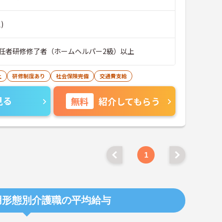
)
任者研修修了者（ホームヘルパー2級）以上
上
研修制度あり
社会保険完備
交通費支給
見る
無料
紹介してもらう
1
用形態別介護職の平均給与