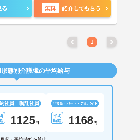
見る
無料
紹介してもらう
1
用形態別介護職の平均給与
約社員・嘱託社員
非常勤・パート・アルバイト
1125
1168
円
円
月収・平均時給を算出