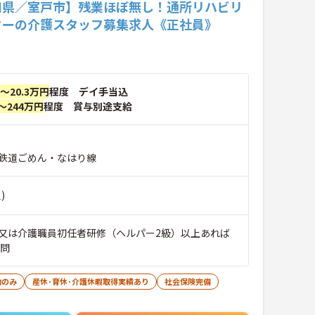
知県／室戸市】残業ほぼ無し！通所リハビリ
ターの介護スタッフ募集求人《正社員》
円～20.3万円
程度 デイ手当込
～244万円
程度 賞与別途支給
鉄道ごめん・なはり線
)
又は介護職員初任者研修（ヘルパー2級）以上あれば
不問
勤のみ
産休･育休･介護休暇取得実績あり
社会保険完備