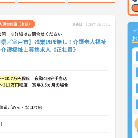
人保健施設（老健）
更新日：2026年08月06日
マ
公開 ※詳細はお問合せください
お
知県／室戸市】残業ほぼ無し！介護老人福祉
の介護福祉士募集求人《正社員》
円～20.7万円
程度 夜勤4回分手当込
～313万円
程度 賞与3.5ヵ月の場合
鉄道ごめん・なはり線
)