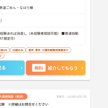
鉄道ごめん・なはり線
)
■経験あれば尚良し（未経験者相談可能） ■普通自動
AT限定可）
格OK
日勤のみ
産休･育休･介護休暇取得実績あり
り
見る
無料
紹介してもらう
人保健施設（老健）
更新日：2025年02月27日
公開 ※詳細はお問合せください