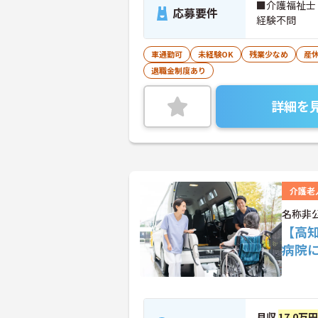
■介護福祉士
応募要件
経験不問
車通勤可
未経験OK
残業少なめ
産
退職金制度あり
詳細を
介護老
名称非
【高
病院
月収
17.0万