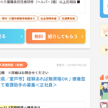
 ※介護職員初任者研修（ヘルパー2級）以上応相談 ■
休･育休･介護休暇取得実績あり
社会保険完備
交通費支給
見る
無料
紹介してもらう
人保健施設（老健）
更新日：2025年07月31日
公開 ※詳細はお問合せください
知県／室戸市】経験あれば無資格OK♪療養型
にて看護助手の募集＜正社員＞
円～21.3万円
程度※諸手当込