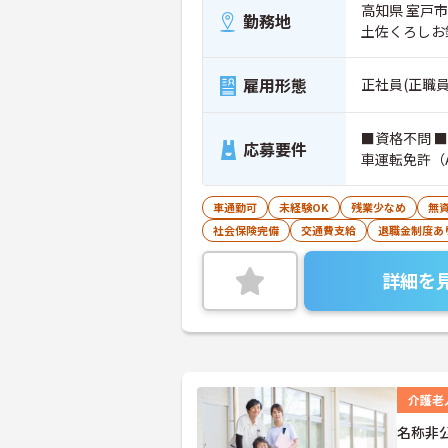
高知県 室戸市
勤務地
土佐くろしお
雇用形態
正社員(正職員
■資格不問 
応募要件
車運転免許（
車通勤可
未経験OK
残業少なめ
無資
社会保険完備
交通費支給
退職金制度あ
詳細を
介護老
名称非