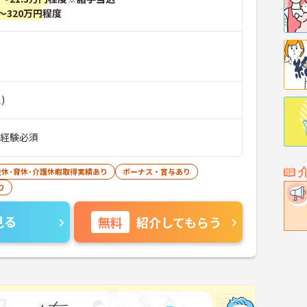
～320万円
程度
)
■経験必須
産休･育休･介護休暇取得実績あり
ボーナス・賞与あり
り
見る
無料
紹介してもらう