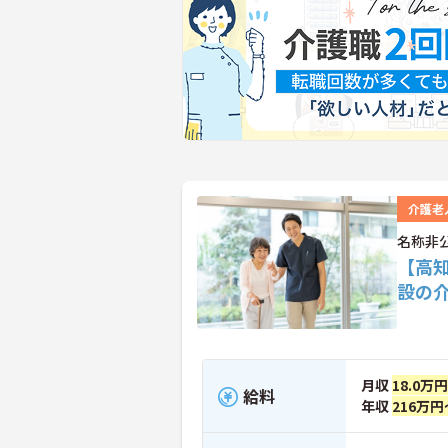
介護老
名称非
【高
設の
月収
18.0万
給料
年収
216万円