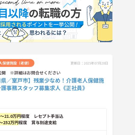
人保健施設（老健）
更新日：2025年07月28日
公開 ※詳細はお問合せください
知県／室戸市】残業少なめ！介護老人保健施
介護事務スタッフ募集求人《正社員》
円～21.0万円
程度 レセプト手当込
～252万円
程度 賞与別途支給