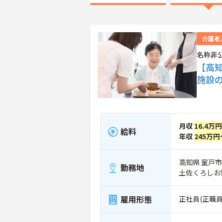
介護老
名称非
【高
施設
月収
16.4万
給料
年収
245万円
高知県 室戸市
勤務地
土佐くろしお
雇用形態
正社員(正職員