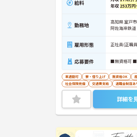
給料
年収
253万円
高知県 室戸市
勤務地
阿佐海岸鉄道
雇用形態
正社員(正職員
応募要件
■無資格可 
車通勤可
寮・借り上げ
無資格OK
社会保険完備
交通費支給
退職金制度あ
詳細を