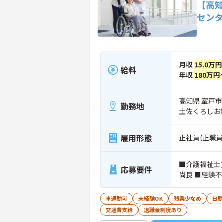
【高
セン
月収
15.0万
給料
年収
180万円
高知県 室戸市
勤務地
土佐くろしお
雇用形態
正社員(正職員
■介護福祉士
応募要件
尚良 ■経験
車通勤可
未経験OK
残業少なめ
日
交通費支給
退職金制度あり