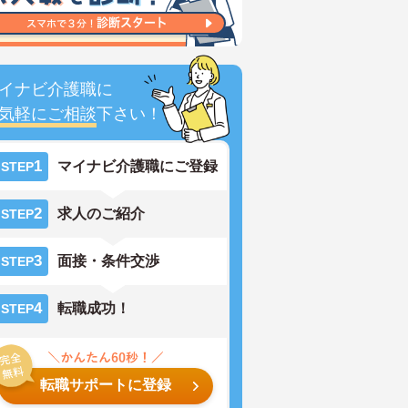
イナビ介護職に
気軽にご相談
下さい！
1
マイナビ介護職にご登録
STEP
2
求人のご紹介
STEP
3
面接・条件交渉
STEP
4
転職成功！
STEP
転職サポートに登録