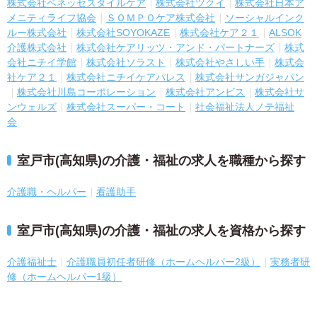
株式会社ベネッセスタイルケア
株式会社ツクイ
株式会社日本ア
メニティライフ協会
ＳＯＭＰＯケア株式会社
ソーシャルインク
ルー株式会社
株式会社SOYOKAZE
株式会社ケア２１
ALSOK
介護株式会社
株式会社ケアリッツ・アンド・パートナーズ
株式
会社ニチイ学館
株式会社ソラスト
株式会社やさしい手
株式会
社ケア２１
株式会社ニチイケアパレス
株式会社サンガジャパン
株式会社川島コーポレーション
株式会社アンビス
株式会社サ
ンウェルズ
株式会社スーパー・コート
社会福祉法人ノテ福祉
会
室戸市(高知県)の介護・福祉の求人を職種から探す
介護職・ヘルパー
看護助手
室戸市(高知県)の介護・福祉の求人を資格から探す
介護福祉士
介護職員初任者研修（ホームヘルパー2級）
実務者研
修（ホームヘルパー1級）