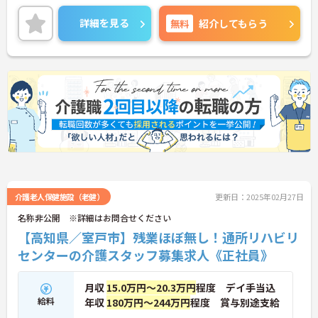
残業ほぼなし！お仕事のあとの時間も有効に使えま
す。
詳細を見る
無料
紹介してもらう
ご興味ある方には、面接対策ポイントなど、さらに
詳細をお話しいたしますのでお気軽にご相談くださ
い！
介護老人保健施設（老健）
更新日：2025年02月27日
名称非公開 ※詳細はお問合せください
【高知県／室戸市】残業ほぼ無し！通所リハビリ
センターの介護スタッフ募集求人《正社員》
月収
15.0万円～20.3万円
程度 デイ手当込
給料
年収
180万円～244万円
程度 賞与別途支給