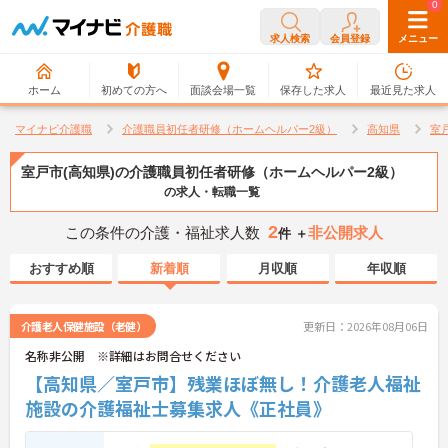
0
0
求人検索
会員登録
メニュー
ホーム
初めての方へ
面談会場一覧
保存した求人
最近見た求人
マイナビ介護職
介護職員初任者研修（ホームヘルパー2級）
高知県
室
室戸市(高知県)の介護職員初任者研修（ホームヘルパー2級）
の求人・転職一覧
2
この条件の介護・福祉求人数
非公開求人
件 ＋
おすすめ順
新着順
月収順
年収順
介護老人保健施設（老健）
更新日：2026年08月06日
名称非公開 ※詳細はお問合せください
【高知県／室戸市】残業ほぼ無し！介護老人福祉
施設の介護福祉士募集求人《正社員》