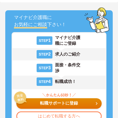
マイナビ介護職に
お気軽にご相談
下さい！
マイナビ介護
1
STEP
職にご登録
2
求人のご紹介
STEP
面接・条件交
3
STEP
渉
4
転職成功！
STEP
転職サポートに登録
はじめて転職する方へ