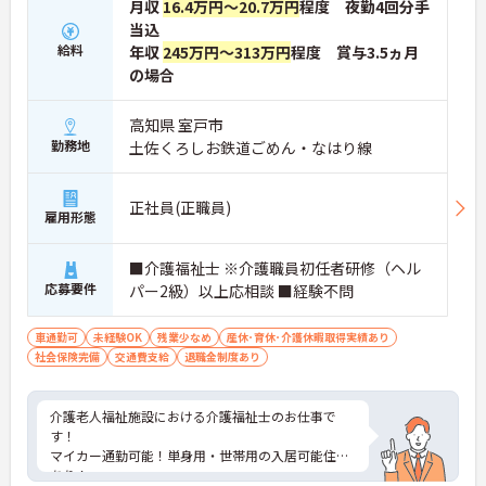
月収
16.4万円～20.7万円
程度 夜勤4回分手
当込
給料
年収
245万円～313万円
程度 賞与3.5ヵ月
の場合
高知県 室戸市
勤務地
土佐くろしお鉄道ごめん・なはり線
正社員(正職員)
雇用形態
■介護福祉士 ※介護職員初任者研修（ヘル
応募要件
パー2級）以上応相談 ■経験不問
車通勤可
未経験OK
残業少なめ
産休･育休･介護休暇取得実績あり
社会保険完備
交通費支給
退職金制度あり
介護老人福祉施設における介護福祉士のお仕事で
す！
マイカー通勤可能！単身用・世帯用の入居可能住宅
あり！