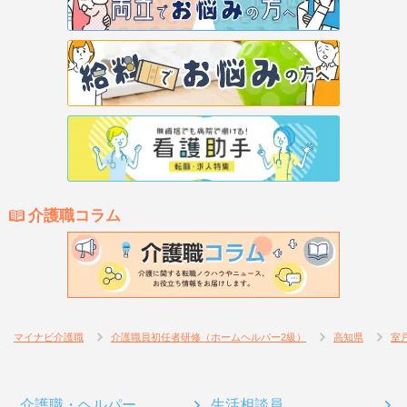
介護職コラム
マイナビ介護職
介護職員初任者研修（ホームヘルパー2級）
高知県
室
介護職・ヘルパー
生活相談員