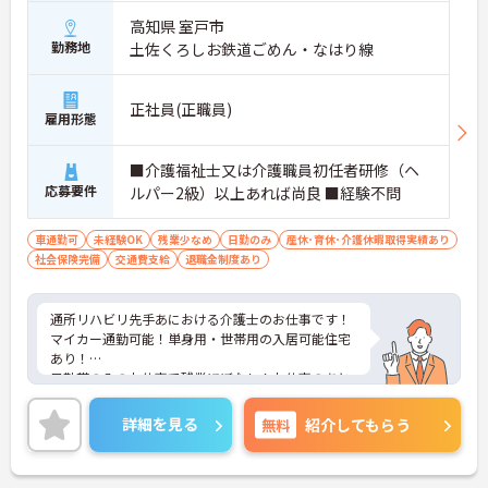
高知県 室戸市
勤務地
土佐くろしお鉄道ごめん・なはり線
正社員(正職員)
雇用形態
■介護福祉士又は介護職員初任者研修（ヘ
応募要件
ルパー2級）以上あれば尚良 ■経験不問
車通勤可
未経験OK
残業少なめ
日勤のみ
産休･育休･介護休暇取得実績あり
社会保険完備
交通費支給
退職金制度あり
通所リハビリ先手あにおける介護士のお仕事です！
マイカー通勤可能！単身用・世帯用の入居可能住宅
あり！
日勤帯のみのお仕事で残業ほぼなし！お仕事のあと
の時間も有効に使えます。
ご興味ある方には、面接対策ポイントなど、さらに
詳細を見る
無料
紹介してもらう
詳細をお話しいたしますのでお気軽にご相談くださ
い！