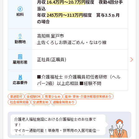
月収
16.4万円～20.7万円
程度 夜勤4回分手
当込
給料
年収
245万円～313万円
程度 賞与3.5ヵ月
の場合
高知県 室戸市
勤務地
土佐くろしお鉄道ごめん・なはり線
正社員(正職員)
雇用形態
■介護福祉士 ※介護職員初任者研修（ヘル
応募要件
パー2級）以上応相談 ■経験不問
車通勤可
未経験OK
残業少なめ
産休･育休･介護休暇取得実績あり
社会保険完備
交通費支給
退職金制度あり
介護老人福祉施設における介護福祉士のお仕事で
す！
マイカー通勤可能！単身用・世帯用の入居可能住宅
あり！