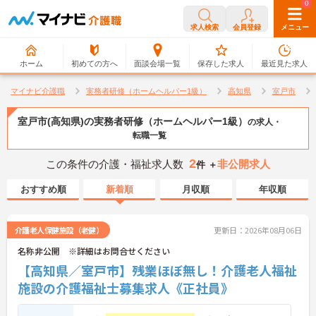
0
0
求人検索
会員登録
メニュー
ホーム
初めての方へ
面談会場一覧
保存した求人
最近見た求人
マイナビ介護職
実務者研修（ホームヘルパー1級）
高知県
室戸市
室戸市(高知県)の実務者研修（ホームヘルパー1級）
の求人・
転職一覧
2
この条件の介護・福祉求人数
非公開求人
件 ＋
おすすめ順
新着順
月収順
年収順
介護老人保健施設（老健）
更新日：2026年08月06日
名称非公開 ※詳細はお問合せください
【高知県／室戸市】残業ほぼ無し！介護老人福祉
施設の介護福祉士募集求人《正社員》