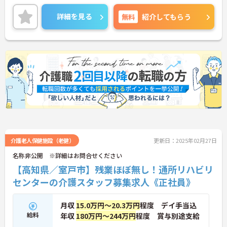
残業ほぼなし！お仕事のあとの時間も有効に使えま
す。
詳細を見る
無料
紹介してもらう
ご興味ある方には、面接対策ポイントなど、さらに
詳細をお話しいたしますのでお気軽にご相談くださ
い！
介護老人保健施設（老健）
更新日：2025年02月27日
名称非公開 ※詳細はお問合せください
【高知県／室戸市】残業ほぼ無し！通所リハビリ
センターの介護スタッフ募集求人《正社員》
月収
15.0万円～20.3万円
程度 デイ手当込
給料
年収
180万円～244万円
程度 賞与別途支給