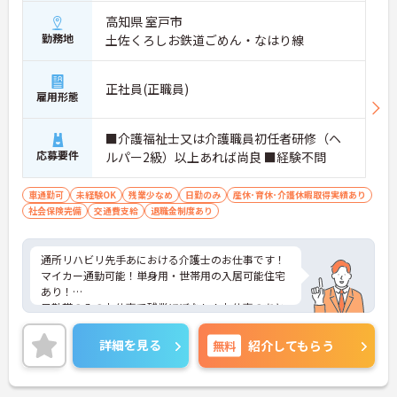
高知県 室戸市
勤務地
土佐くろしお鉄道ごめん・なはり線
正社員(正職員)
雇用形態
■介護福祉士又は介護職員初任者研修（ヘ
応募要件
ルパー2級）以上あれば尚良 ■経験不問
車通勤可
未経験OK
残業少なめ
日勤のみ
産休･育休･介護休暇取得実績あり
社会保険完備
交通費支給
退職金制度あり
通所リハビリ先手あにおける介護士のお仕事です！
マイカー通勤可能！単身用・世帯用の入居可能住宅
あり！
日勤帯のみのお仕事で残業ほぼなし！お仕事のあと
の時間も有効に使えます。
ご興味ある方には、面接対策ポイントなど、さらに
詳細を見る
無料
紹介してもらう
詳細をお話しいたしますのでお気軽にご相談くださ
い！