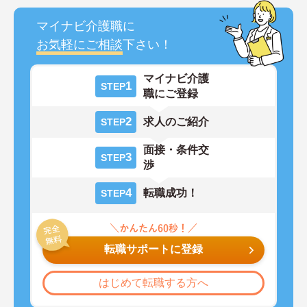
マイナビ介護職に
お気軽にご相談
下さい！
マイナビ介護
1
STEP
職にご登録
2
求人のご紹介
STEP
面接・条件交
3
STEP
渉
4
転職成功！
STEP
転職サポートに登録
はじめて転職する方へ