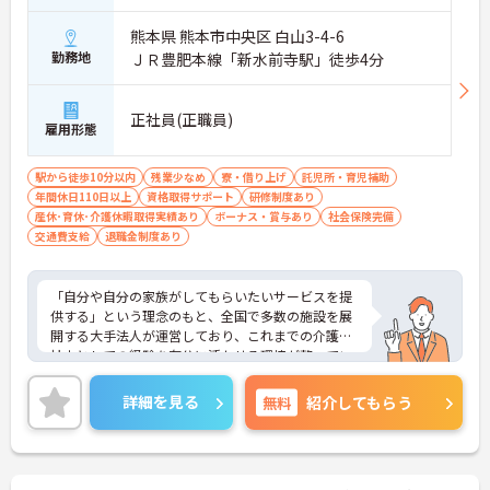
負担なく目指せます。
熊本県 熊本市中央区 白山3-4-6
【最先端のDX導入で、身体的・精神的な負担を軽
勤務地
ＪＲ豊肥本線「新水前寺駅」徒歩4分
減】
・スマホ記録や睡眠センサーを活用したデータに基
づくケアにより、夜間巡視や申し送りなどの業務負
正社員(正職員)
担を大きく軽減しています。
雇用形態
・業務の効率化により月の平均残業時間は10時間程
度と少なく、体力的なゆとりを持ってご入居者様と
駅から徒歩10分以内
残業少なめ
寮・借り上げ
託児所・育児補助
向き合えます。
年間休日110日以上
資格取得サポート
研修制度あり
産休･育休･介護休暇取得実績あり
ボーナス・賞与あり
社会保険完備
【ご家族も安心できる、圧倒的な福利厚生が整って
交通費支給
退職金制度あり
います】
・ご家族分も含めて年間3万円までの医療費補助
や、教育サービスの70%割引など、生活全体を支え
「自分や自分の家族がしてもらいたいサービスを提
る独自の福利厚生が利用できます。
供する」という理念のもと、全国で多数の施設を展
・小学校3年生までの時短・夜勤免除制度があり、
開する大手法人が運営しており、これまでの介護福
男性の育休取得実績も豊富なため、ライフステージ
祉士としての経験を存分に活かせる環境が整ってい
が変化しても安心です。
ます。最大の魅力は、専門性を正当に評価する独自
の社内資格「マジ神制度」。認知症ケア等の分野で
【プライベートとの両立がしやすい環境です】
詳細を見る
無料
紹介してもらう
認定されると最大月4万円の手当が加算され、確実
・有給取得促進手当の支給や、5連休以上の長期休
な収入アップが可能です。また、スマホでの記録入
暇を取得できる仕組みがあり、しっかりと心身をリ
力や睡眠センサー等のDX化により、夜間業務などの
フレッシュできます。
身体的負担が大きく軽減されています。ご家族も対
・中途入社比率が6割を超えており、風通しが良