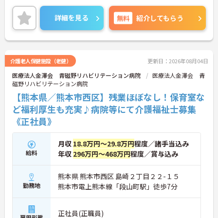
詳細を見る
無料
紹介してもらう
介護老人保健施設（老健）
更新日：2026年08月04日
医療法人金澤会 青磁野リハビリテーション病院
医療法人金澤会 青
磁野リハビリテーション病院
【熊本県／熊本市西区】残業ほぼなし！保育室な
ど福利厚生も充実♪病院等にて介護福祉士募集
《正社員》
月収
18.8万円～29.8万円
程度／諸手当込み
給料
年収
296万円～468万円
程度／賞与込み
熊本県 熊本市西区 島崎２丁目２２-１５
勤務地
熊本市電上熊本線「段山町駅」徒歩7分
正社員(正職員)
雇用形態