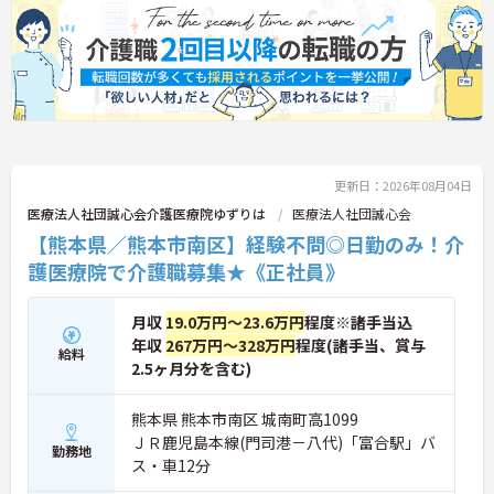
更新日：2026年08月04日
医療法人社団誠心会介護医療院ゆずりは
医療法人社団誠心会
【熊本県／熊本市南区】経験不問◎日勤のみ！介
護医療院で介護職募集★《正社員》
月収
19.0万円～23.6万円
程度※諸手当込
年収
267万円～328万円
程度(諸手当、賞与
給料
2.5ヶ月分を含む)
熊本県 熊本市南区 城南町高1099
ＪＲ鹿児島本線(門司港－八代)「富合駅」バ
勤務地
ス・車12分