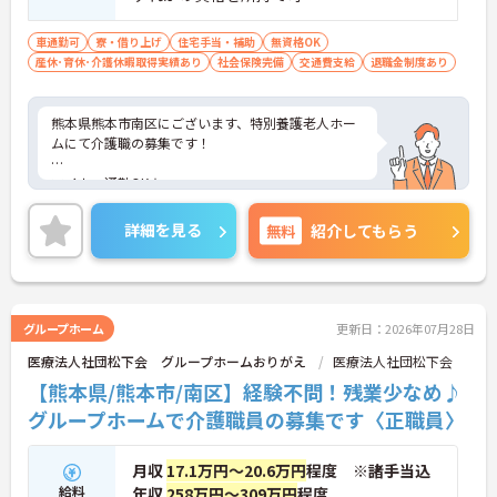
車通勤可
寮・借り上げ
住宅手当・補助
無資格OK
産休･育休･介護休暇取得実績あり
社会保険完備
交通費支給
退職金制度あり
熊本県熊本市南区にございます、特別養護老人ホー
ムにて介護職の募集です！
マイカー通勤OK★
ご興味のある方は、マイナビ介護職までお問い合わ
詳細を見る
無料
紹介してもらう
せください。
グループホーム
更新日：2026年07月28日
医療法人社団松下会 グループホームおりがえ
医療法人社団松下会
【熊本県/熊本市/南区】経験不問！残業少なめ♪
グループホームで介護職員の募集です〈正職員〉
月収
17.1万円～20.6万円
程度 ※諸手当込
給料
年収
258万円～309万円
程度