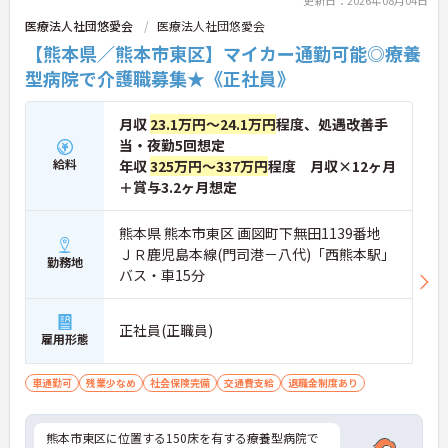
更新日：2026年08月04日
医療法人社団悠愛会
医療法人社団悠愛会
【熊本県／熊本市東区】マイカー通勤可能◎療養
型病院で介護職募集★《正社員》
月収
23.1万円～24.1万円
程度、処遇改善手
当・夜勤5回想定
給料
年収
325万円～337万円
程度 月収×12ヶ月
＋賞与3.2ヶ月想定
熊本県 熊本市東区 画図町下無田1139番地
ＪＲ鹿児島本線(門司港－八代)「西熊本駅」
勤務地
バス・車15分
正社員(正職員)
雇用形態
車通勤可
残業少なめ
社会保険完備
交通費支給
退職金制度あり
熊本市東区に位置する150床を有する療養型病院で