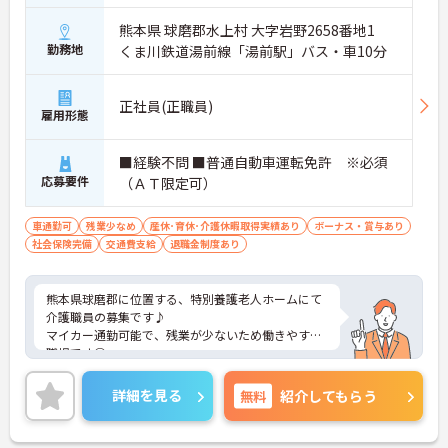
熊本県 球磨郡水上村 大字岩野2658番地1
勤務地
くま川鉄道湯前線「湯前駅」バス・車10分
正社員(正職員)
雇用形態
■経験不問 ■普通自動車運転免許 ※必須
応募要件
（ＡＴ限定可）
車通勤可
残業少なめ
産休･育休･介護休暇取得実績あり
ボーナス・賞与あり
社会保険完備
交通費支給
退職金制度あり
熊本県球磨郡に位置する、特別養護老人ホームにて
介護職員の募集です♪
マイカー通勤可能で、残業が少ないため働きやすい
職場です◎
あなたの経験やスキルを活かして、高齢者の皆さま
が安心して過ごせる空間づくりにチャレンジしてみ
詳細を見る
無料
紹介してもらう
ませんか？
ご興味ある方には、面接のポイントなど、さらに詳
細をお話致しますのでお気軽にご相談ください。