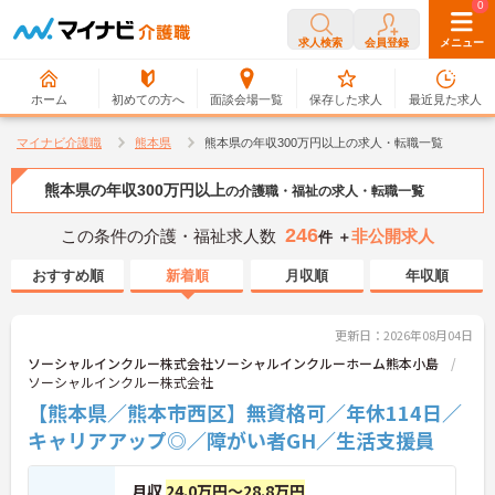
0
0
求人検索
会員登録
メニュー
ホーム
初めての方へ
面談会場一覧
保存した求人
最近見た求人
マイナビ介護職
熊本県
熊本県の年収300万円以上の求人・転職一覧
熊本県の年収300万円以上
の介護職・福祉の求人・転職一覧
246
この条件の介護・福祉求人数
非公開求人
件 ＋
おすすめ順
新着順
月収順
年収順
更新日：2026年08月04日
ソーシャルインクルー株式会社ソーシャルインクルーホーム熊本小島
ソーシャルインクルー株式会社
【熊本県／熊本市西区】無資格可／年休114日／
キャリアアップ◎／障がい者GH／生活支援員
月収
24.0万円～28.8万円