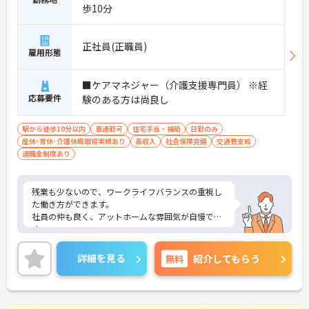
歩10分
正社員(正職員)
雇用形態
■ケアマネジャー（介護支援専門員） ※経
応募要件
験のある方は尚良し
駅から徒歩10分以内
車通勤可
住宅手当・補助
日勤のみ
産休･育休･介護休暇取得実績あり
高収入
社会保険完備
交通費支給
退職金制度あり
残業も少ないので、ワークライフバランスの重視し
た働き方ができます。
社員の仲も良く、アットホームな雰囲気が自慢で
す。
ご興味ある方には、面接対策ポイントなど、詳細を
お話しいたしますのでお気軽にご相談ください。
詳細を見る
無料
紹介してもらう