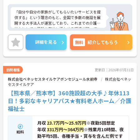
「自分や自分の家族がしてもらいたいサービスを提
供する」という理念のもと、全国で多数の施設を展
開する大手法人が運営しており、これまでの介護福
祉士としての経験を存分に活かせる環境が整ってい
ます。最大の魅力は、専門性を正当に評価する独自
の社内資格「マジ神制度」。認知症ケア等の分野で
詳細を見る
無料
紹介してもらう
認定されると最大月4万円の手当が加算され、確実
な収入アップが可能です。また、スマホでの記録入
力や睡眠センサー等のDX化により、夜間業務などの
身体的負担が大きく軽減されています。ご家族も対
象となる年間3万円の医療費補助など大手ならでは
訪問看護
更新日：2026年07月31日
の圧倒的な福利厚生のもと、ケアマネジャーへのス
株式会社ベネッセスタイルケアボンセジュール水前寺
株式会社ベネッ
テップアップ等、介護のプロとして長期的なキャリ
セスタイルケア
アを築けます。
【熊本県／熊本市】360施設超の大手♪年休113
★おすすめPOINT★
日！多彩なキャリアパス★有料老人ホーム／介護
【これまでの経験・専門性が正当に評価される環境
福祉士
です】
・独自の社内資格「マジ神制度」があり、認定され
ると1資格につき月1万円（最大4万円）の手当が加
月収
23.7万円～25.9万円
※夜勤5回想定
算されます。
年収
331万円～364万円
※残業月10時間、夜
・ケアマネジャーの受験料や対策講座、更新費用ま
給料
で全額補助されるため、次のステップアップを自己
勤平均5回、各種手当・賞与を含んだ例です