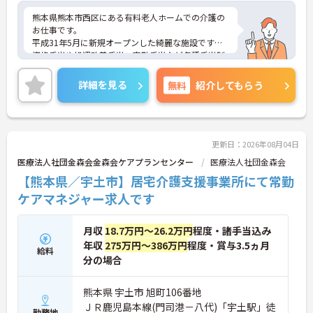
熊本県熊本市西区にある有料老人ホームでの介護の
お仕事です。
平成31年5月に新規オープンした綺麗な施設です☆
資格手当や処遇改善手当、夜勤手当など各種手当制
度が充実しています。
隣に訪問介護事業所があり、何かあった場合の連携
詳細を見る
無料
紹介してもらう
も取れますので安心して勤務できます。
休みは4週8休あり残業も少ないので、プライベート
も大切にしていただけます。
ご興味がある方は是非一度マイナビまでお問合せ下
さい。更に詳細などお伝えします。
更新日：2026年08月04日
医療法人社団金森会金森会ケアプランセンター
医療法人社団金森会
【熊本県／宇土市】居宅介護支援事業所にて常勤
ケアマネジャー求人です
月収
18.7万円～26.2万円
程度・諸手当込み
年収
275万円～386万円
程度・賞与3.5ヵ月
給料
分の場合
熊本県 宇土市 旭町106番地
ＪＲ鹿児島本線(門司港－八代)「宇土駅」徒
勤務地