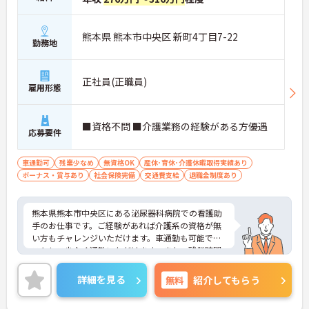
配置や夜間複数名体制が敷かれているため、業務に
追われることなくご利用者様のペースに合わせたサ
ポートが可能です。施設も専用設計で働きやすく、
熊本県 熊本市中央区 新町4丁目7-22
ご自身の理想とする福祉を実践できる環境が整って
勤務地
います。
正社員(正職員)
雇用形態
■資格不問 ■介護業務の経験がある方優遇
応募要件
車通勤可
残業少なめ
無資格OK
産休･育休･介護休暇取得実績あり
ボーナス・賞与あり
社会保険完備
交通費支給
退職金制度あり
熊本県熊本市中央区にある泌尿器科病院での看護助
手のお仕事です。ご経験があれば介護系の資格が無
い方もチャレンジいただけます。車通勤も可能で、
ストレス少なく通勤いただけます。また、残業時間
も少ないのでプライベートにも影響は出にくいで
す。
詳細を見る
無料
紹介してもらう
ご興味がある方は是非一度マイナビまでお問合せ下