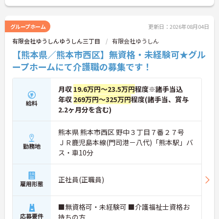
細をお話致しますのでお気軽にご相談ください。
グループホーム
更新日：2026年08月04日
有限会社ゆうしんゆうしん三丁目
有限会社ゆうしん
【熊本県／熊本市西区】無資格・未経験可★グル
ープホームにて介護職の募集です！
月収
19.6万円～23.5万円
程度※諸手当込
年収
269万円～325万円
程度(諸手当、賞与
給料
2.2ヶ月分を含む)
熊本県 熊本市西区 野中３丁目７番２７号
ＪＲ鹿児島本線(門司港－八代)「熊本駅」バ
勤務地
ス・車10分
正社員(正職員)
雇用形態
■無資格可・未経験可 ■介護福祉士資格お
応募要件
持ちの方