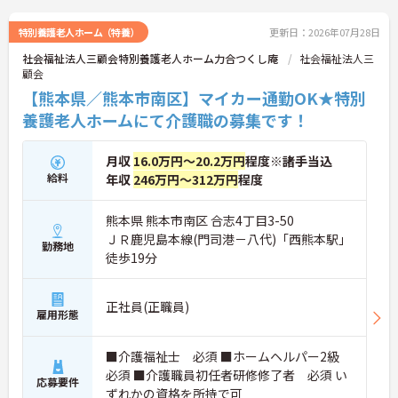
特別養護老人ホーム（特養）
更新日：2026年07月28日
社会福祉法人三顧会特別養護老人ホーム力合つくし庵
社会福祉法人三
顧会
【熊本県／熊本市南区】マイカー通勤OK★特別
養護老人ホームにて介護職の募集です！
月収
16.0万円～20.2万円
程度※諸手当込
給料
年収
246万円～312万円
程度
熊本県 熊本市南区 合志4丁目3-50
ＪＲ鹿児島本線(門司港－八代)「西熊本駅」
勤務地
徒歩19分
正社員(正職員)
雇用形態
■介護福祉士 必須 ■ホームヘルパー2級
必須 ■介護職員初任者研修修了者 必須 い
応募要件
ずれかの資格を所持で可