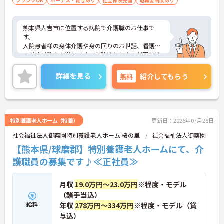
ブランクOK
ボーナス・賞与あり
社会保険完備
退職金制度あり
います】
・ご家族分も含めて年間3万円までの医療費補助
や、教育サービスの70%割引など、生活全体を支え
熊本県人吉市に位置する病院で介護職のお仕事で
る独自の福利厚生が利用できます。
す。
・小学校3年生までの時短・夜勤免除制度があり、
入院患者様の身体介護や身の回りのお世話、看護師
男性の育休取得実績も豊富なため、ライフステージ
の補助業務を担当します。夜勤はありますが回数は
が変化しても安心です。
相談可能で、無資格の方も応募可能です。
待遇面では、賞与年2回（3.0ヶ月分※過去実績）、
【プライベートとの両立がしやすい環境です】
詳細を見る
無料
紹介してもらう
各種手当が充実◎年間休日は113日で、夏期休暇や
・有給取得促進手当の支給や、5連休以上の長期休
年末年始休暇もあり、プライベートも確保できま
暇を取得できる仕組みがあり、しっかりと心身をリ
す。最寄り駅から徒歩10分とアクセス良好で、マイ
フレッシュできます。
カー通勤も可能です！
・中途入社比率が6割を超えており、風通しが良
ご興味のある方には、面接対策ポイントなどさらに
く、新しい方もこれまでの経験を活かしてすぐに馴
特別養護老人ホーム（特養）
更新日：2026年07月28日
詳細をお話いたしますので、お気軽にご相談くださ
染める温かい社風です。
社会福祉法人御薬園特別養護老人ホーム 桜の里
社会福祉法人御薬園
い。
【熊本県/球磨郡】特別養護老人ホームにて、介
護職員の募集です♪≪正社員≫
月収
19.0万円～23.0万円
※程度・モデル
（諸手当込）
給料
年収
278万円～334万円
※程度・モデル（賞
与込）