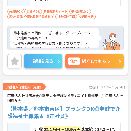
未経験OK
無資格OK
資格取得サポート
研修制度あり
産休･育休･介護休暇取得実績あり
社会保険完備
交通費支給
熊本県熊本市西区にございます、グループホームに
て介護職の募集です！
無資格・未経験の方も就業可能になります！
ご興味のある方は、マイナビ介護職でお問い合わせ
ください。
詳細を見る
無料
紹介してもらう
介護老人保健施設（老健）
更新日：2026年08月04日
医療法人社団鶴友会介護老人保健施設メディエイト鶴翔苑
医療法人社
団鶴友会
【熊本県／熊本市東区】ブランクOK◎老健で介
護福祉士募集★《正社員》
月収
22.1万円～25.9万円
基本給：14.3～17.