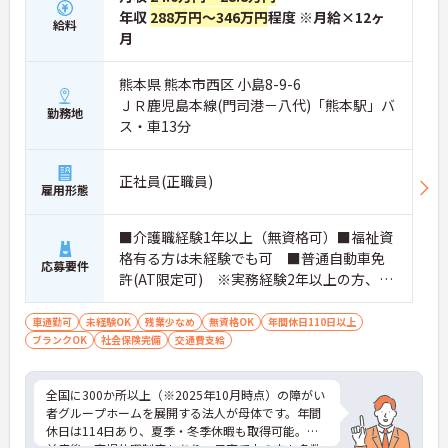
年収
288万円～346万円
程度 ※月給×12ヶ
給料
月
熊本県 熊本市西区 小島8-9-6
ＪＲ鹿児島本線(門司港－八代)「熊本駅」バ
勤務地
ス・車13分
正社員(正職員)
雇用形態
■介護職経験1年以上（無資格可）■福祉資
格有る方は未経験でも可 ■普通自動車免
応募要件
許(AT限定可) ※実務経験2年以上の方、障
がい者福祉に関する経験をお持ちの方大歓
迎
車通勤可
未経験OK
残業少なめ
無資格OK
年間休日110日以上
ブランクOK
社会保険完備
交通費支給
全国に300か所以上（※2025年10月時点）の障がい
者グループホームを展開する法人が母体です。年間
休日は114日あり、夏季・冬季休暇も取得可能。産