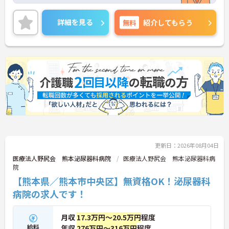
前産後・育児休暇制度もあり、子育て中の方も多数
活躍中で、ワークライフバランスを大切にしながら
働ける環境が整っています。研修制度や外部勉強会
詳細を見る
無料
紹介してもらう
の受講支援もあり、スキルアップもしっかりサポー
ト。将来的には管理者やエリアマネージャーへのキ
ャリアアップも目指せます。20代から60代まで幅広
い年代のスタッフが活躍しており、和やかな雰囲気
の職場です。介護経験を活かしたい方、福祉の資格
をお持ちの方、安定した法人でキャリアを築きたい
方におすすめです。
★おすすめPOINT★
・生活支援員からスタートし、サービス管理責任者
やエリアマネージャーへと続く明確なステップアッ
プの道筋が用意されています。急成長中の企業であ
るためポストも豊富にあり、専門性を高めながらマ
更新日：2026年08月04日
ネジメント職への挑戦も視野に入れていただけま
す。
医療法人野尻会 熊本泌尿器科病院
医療法人野尻会 熊本泌尿器科病
・年間休日114日、残業月平均10時間程度という就
院
業環境に加え、産前産後休暇や育児休暇制度がしっ
【熊本県／熊本市中央区】無資格OK！泌尿器科
かりと整備されています。オンとオフの切り替えを
病院の求人です！
明確にし、心身ともに充実した状態で長くご活躍い
ただけます。
・グループホーム一棟あたりの入居者様20名定員を
月収
17.3万円～20.5万円
程度
常時2～4名のスタッフで支援、国基準を上回る人員
給料
年収
276万円～316万円
程度