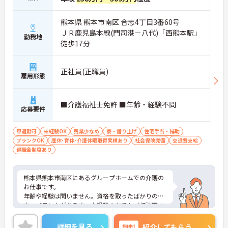
熊本県 熊本市南区 合志4丁目3番60号
ＪＲ鹿児島本線(門司港－八代)「西熊本駅」
勤務地
徒歩17分
正社員(正職員)
雇用形態
■介護福祉士免許 ■年齢・経験不問
応募要件
車通勤可
未経験OK
残業少なめ
寮・借り上げ
住宅手当・補助
ブランクOK
産休･育休･介護休暇取得実績あり
社会保険完備
交通費支給
退職金制度あり
熊本県熊本市南区にあるグループホームでの介護の
お仕事です。
年齢や経験は問いません。資格を取ったばかりの
方、ブランクがある方、未経験の方でもご相談下さ
い。
各種手当が充実しており、高待遇で働けるのも魅力
詳細を見る
無料
紹介してもらう