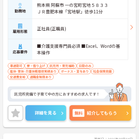
熊本県 阿蘇市 一の宮町宮地５８３３
勤務地
ＪＲ豊肥本線「宮地駅」徒歩11分
正社員(正職員)
雇用形態
■介護支援専門員必須 ■Excel、Wordの基
応募要件
本操作
車通勤可
寮・借り上げ
託児所・育児補助
日勤のみ
産休･育休･介護休暇取得実績あり
ボーナス・賞与あり
社会保険完備
交通費支給
退職金制度あり
託児所完備で子育て中の方におすすめの求人です！
詳細を見る
無料
紹介してもらう