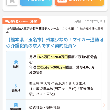
です。単身用の入居可能住宅もありますので、遠方
からのご応募も大歓迎です♪
残業もほとんどございませんのでプライベートや家
庭との両立もしやすい環境です。
無料の駐車場が完備されていて、マイカー通勤が可
特別養護老人ホーム（特養）
更新日：2026年07月28日
能なため、通勤に便利です。
社会福祉法人玉寿会特別養護老人ホーム さくら苑
社会福祉法人玉寿
ご興味がある方は是非一度マイナビまでお問合せ下
会
さい。更に詳細などお伝えします。
【熊本県／玉名市】残業少なめ！マイカー通勤可
◎介護職員の求人です＜契約社員＞
月収
16.5万円～20.0万円
程度／夜勤5回分含
む
給料
年収
252万円～306万円
程度／賞与4.0ヶ月
分の場合
熊本県 玉名市 伊倉北方１５３３番地
ＪＲ鹿児島本線(門司港－八代)「肥後伊倉
勤務地
駅」バス・車5分
契約社員・嘱託社員
雇用形態