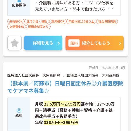
・介護職に興味がある方 ・コツコツ仕事を
応募要件
覚えていきたい方 ・熊本で働きたい方 ・ホ
スピタリティ精神をお持ちの方 ・誰に対し
ても明るく接することができる方
未経験OK
住宅手当・補助
無資格OK
年間休日110日以上
社会保険完備
交通費支給
退職金制度あり
詳細を見る
無料
紹介してもらう
更新日：2026年08月04日
医療法人社団大徳会 大阿蘇病院
医療法人社団大徳会 大阿蘇病院
【熊本県／阿蘇市】日曜日固定休み◎介護医療院
でケアマネ募集☆
月収
23.5万円～27.5万円
基本給：17～20万
円＋諸手当（職務＋特別＋資格＋介護＋処
給料
遇改善手当＋皆勤手当）
年収
338万円～396万円