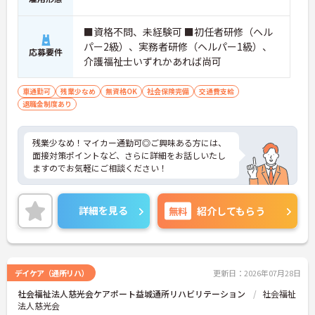
■資格不問、未経験可 ■初任者研修（ヘル
パー2級）、実務者研修（ヘルパー1級）、
応募要件
介護福祉士いずれかあれば尚可
車通勤可
残業少なめ
無資格OK
社会保険完備
交通費支給
退職金制度あり
残業少なめ！マイカー通勤可◎ご興味ある方には、
面接対策ポイントなど、さらに詳細をお話しいたし
ますのでお気軽にご相談ください！
詳細を見る
無料
紹介してもらう
デイケア（通所リハ）
更新日：2026年07月28日
社会福祉法人慈光会ケアポート益城通所リハビリテーション
社会福祉
法人慈光会