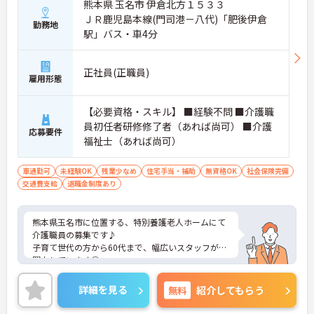
熊本県 玉名市 伊倉北方１５３３
ＪＲ鹿児島本線(門司港－八代)「肥後伊倉
勤務地
駅」バス・車4分
正社員(正職員)
雇用形態
【必要資格・スキル】 ■経験不問 ■介護職
員初任者研修修了者（あれば尚可） ■介護
応募要件
福祉士（あれば尚可）
車通勤可
未経験OK
残業少なめ
住宅手当・補助
無資格OK
社会保険完備
交通費支給
退職金制度あり
熊本県玉名市に位置する、特別養護老人ホームにて
介護職員の募集です♪
子育て世代の方から60代まで、幅広いスタッフが活
躍中しています◎
あなたの経験やスキルを活かして、高齢者の皆さま
が安心して過ごせる空間づくりにチャレンジしてみ
詳細を見る
無料
紹介してもらう
ませんか？
ご興味ある方には、面接のポイントなど、さらに詳