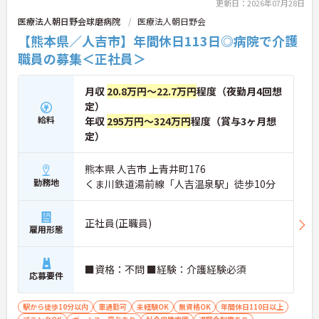
象となる年間3万円の医療費補助など大手ならでは
更新日：2026年07月28日
く、新しい方もこれまでの経験を活かしてすぐに馴
の圧倒的な福利厚生のもと、ケアマネジャーへのス
染める温かい社風です。
医療法人朝日野会球磨病院
医療法人朝日野会
テップアップ等、介護のプロとして長期的なキャリ
【熊本県／人吉市】年間休日113日◎病院で介護
アを築けます。
職員の募集＜正社員＞
★おすすめPOINT★
【これまでの経験・専門性が正当に評価される環境
月収
20.8万円～22.7万円
程度（夜勤月4回想
です】
・独自の社内資格「マジ神制度」があり、認定され
定）
ると1資格につき月1万円（最大4万円）の手当が加
給料
年収
295万円～324万円
程度（賞与3ヶ月想
算されます。
定）
・ケアマネジャーの受験料や対策講座、更新費用ま
で全額補助されるため、次のステップアップを自己
熊本県 人吉市 上青井町176
負担なく目指せます。
勤務地
くま川鉄道湯前線「人吉温泉駅」徒歩10分
【最先端のDX導入で、身体的・精神的な負担を軽
減】
・スマホ記録や睡眠センサーを活用したデータに基
正社員(正職員)
雇用形態
づくケアにより、夜間巡視や申し送りなどの業務負
担を大きく軽減しています。
・業務の効率化により月の平均残業時間は10時間程
■資格：不問 ■経験：介護経験必須
度と少なく、体力的なゆとりを持ってご入居者様と
応募要件
向き合えます。
駅から徒歩10分以内
車通勤可
未経験OK
無資格OK
年間休日110日以上
【ご家族も安心できる、圧倒的な福利厚生が整って