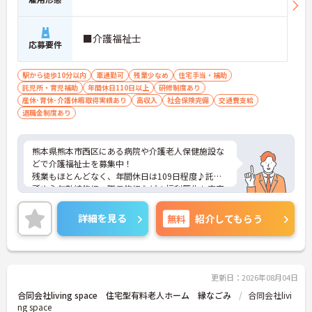
■介護福祉士
応募要件
駅から徒歩10分以内
車通勤可
残業少なめ
住宅手当・補助
託児所・育児補助
年間休日110日以上
研修制度あり
産休･育休･介護休暇取得実績あり
高収入
社会保険完備
交通費支給
退職金制度あり
熊本県熊本市西区にある病院や介護老人保健施設な
どで介護福祉士を募集中！
残業もほとんどなく、年間休日は109日程度♪託児
所や永年勤続旅行、職員旅行などの福利厚生も充実
しています◎
ご興味ある方には、面接対策ポイントなど、詳細を
詳細を見る
無料
紹介してもらう
お話しいたしますのでお気軽にご相談ください。
更新日：2026年08月04日
合同会社living space 住宅型有料老人ホーム 縁なごみ
合同会社livi
ng space