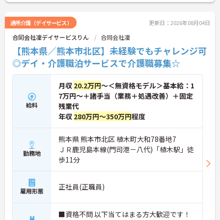
さい。更に詳細などお伝えします。
通所介護（デイサービス）
更新日：2026年08月04日
合同会社凜デイサービスりん
合同会社凜
【熊本県／熊本市北区】未経験でもチャレンジ可
◎デイ・介護職泊サービスで介護職募集☆
月収
20.2万円
～＜無資格モデル＞基本給：1
7万円～＋諸手当（業務＋処遇改善）＋固定
給料
残業代
年収
280万円～350万円
程度
熊本県 熊本市北区 植木町大和78番地7
ＪＲ鹿児島本線(門司港－八代)「植木駅」徒
勤務地
歩11分
正社員(正職員)
雇用形態
■資格不問 以下当てはまる方大歓迎です！