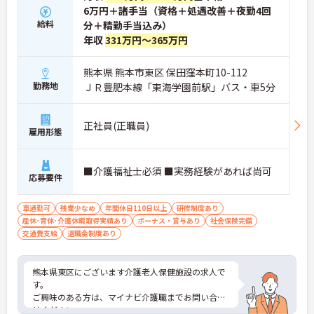
6万円＋諸手当（資格＋処遇改善＋夜勤4回
給料
分＋精勤手当込み）
年収
331万円～365万円
熊本県 熊本市東区 保田窪本町10-112
勤務地
ＪＲ豊肥本線「東海学園前駅」バス・車5分
正社員(正職員)
雇用形態
■介護福祉士必須 ■実務経験があれば尚可
応募要件
車通勤可
残業少なめ
年間休日110日以上
研修制度あり
産休･育休･介護休暇取得実績あり
ボーナス・賞与あり
社会保険完備
交通費支給
退職金制度あり
熊本県東区にございます介護老人保健施設の求人で
す。
ご興味のある方は、マイナビ介護職までお問い合わ
せください。