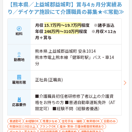
【熊本県／上益城郡益城町】賞与4ヵ月分実績あ
り／デイケア施設にて介護職員の募集★≪常勤≫
月収
15.7万円～19.7万円
程度 ※諸手当込
年収
246万円～310万円
程度 ※月収×12ヵ
給料
月＋賞与
熊本県 上益城郡益城町 安永1014
熊本市電上熊本線「健軍町駅」バス・車14
勤務地
分
正社員(正職員)
雇用形態
■介護職員初任者研修修了者以上の介護資
格をお持ちの方 ■普通自動車運転免許（AT
応募要件
限定可） ■経験不問（経験者優遇）
車通勤可
未経験OK
残業少なめ
住宅手当・補助
無資格OK
日勤のみ
年間休日110日以上
ブランクOK
産休･育休･介護休暇取得実績あり
ボーナス・賞与あり
社会保険完備
交通費支給
退職金制度あり