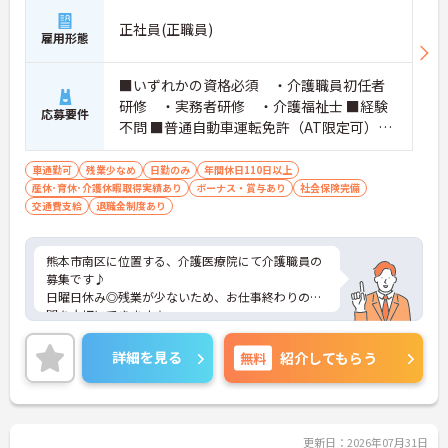
正社員(正職員)
雇用形態
■いずれかの資格必須 ・介護職員初任者
研修 ・実務者研修 ・介護福祉士 ■経験
応募要件
不問 ■普通自動車運転免許（AT限定可）必
須
車通勤可
残業少なめ
日勤のみ
年間休日110日以上
産休･育休･介護休暇取得実績あり
ボーナス・賞与あり
社会保険完備
交通費支給
退職金制度あり
熊本市南区に位置する、介護医療院にて介護職員の
募集です♪
日曜日休み◎残業が少ないため、お仕事終わりの時
間を大切にできます☆
ご興味ある方には、面接のポイントなど、さらに詳
細をお話致しますのでお気軽にご相談ください。
詳細を見る
無料
紹介してもらう
更新日：2026年07月31日