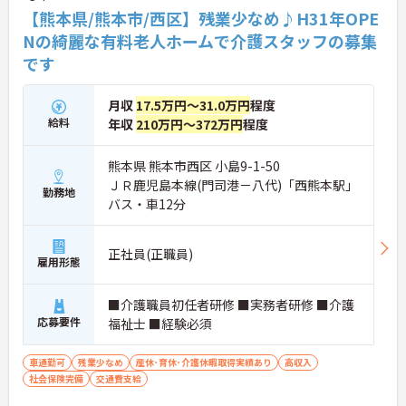
【熊本県/熊本市/西区】残業少なめ♪H31年OPE
Nの綺麗な有料老人ホームで介護スタッフの募集
です
月収
17.5万円～31.0万円
程度
給料
年収
210万円～372万円
程度
熊本県 熊本市西区 小島9-1-50
ＪＲ鹿児島本線(門司港－八代)「西熊本駅」
勤務地
バス・車12分
正社員(正職員)
雇用形態
■介護職員初任者研修 ■実務者研修 ■介護
応募要件
福祉士 ■経験必須
車通勤可
残業少なめ
産休･育休･介護休暇取得実績あり
高収入
社会保険完備
交通費支給