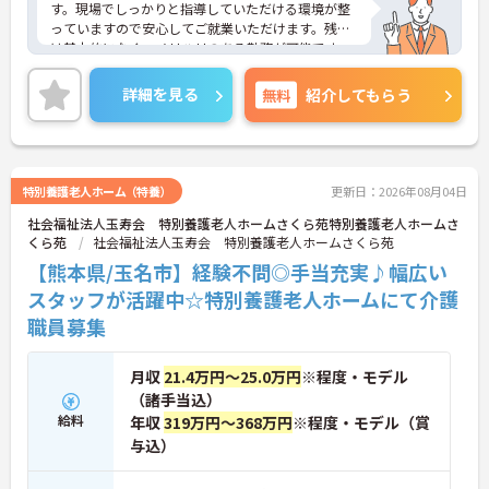
す。現場でしっかりと指導していただける環境が整
っていますので安心してご就業いただけます。残業
は基本的になく、メリハリのある勤務が可能です。
ご興味ある方には、面接対策ポイントなど、詳細を
お話しいたしますのでお気軽にご相談ください。
詳細を見る
無料
紹介してもらう
特別養護老人ホーム（特養）
更新日：2026年08月04日
社会福祉法人玉寿会 特別養護老人ホームさくら苑特別養護老人ホームさ
くら苑
社会福祉法人玉寿会 特別養護老人ホームさくら苑
【熊本県/玉名市】経験不問◎手当充実♪幅広い
スタッフが活躍中☆特別養護老人ホームにて介護
職員募集
月収
21.4万円～25.0万円
※程度・モデル
（諸手当込）
給料
年収
319万円～368万円
※程度・モデル（賞
与込）