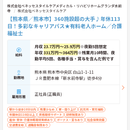
株式会社ベネッセスタイルケアメディカル・リハビリホームグランダ水前
寺
株式会社ベネッセスタイルケア
【熊本県／熊本市】360施設超の大手♪年休113
日！多彩なキャリアパス★有料老人ホーム／介護
福祉士
月収
23.7万円～25.9万円
※夜勤5回想定
年収
331万円～364万円
※残業月10時間、夜
給料
勤平均5回、各種手当・賞与を含んだ例です
熊本県 熊本市中央区 白山1-1-11
勤務地
ＪＲ豊肥本線「新水前寺駅」徒歩4分
正社員(正職員)
雇用形態
駅から徒歩10分以内
残業少なめ
寮・借り上げ
託児所・育児補助
年間休日110日以上
資格取得サポート
研修制度あり
産休･育休･介護休暇取得実績あり
ボーナス・賞与あり
社会保険完備
交通費支給
退職金制度あり