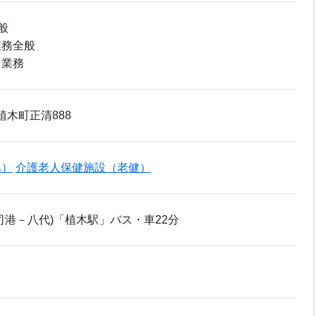
般
業務全般
る業務
植木町正清888
ハ）
介護老人保健施設（老健）
司港－八代)「植木駅」バス・車22分