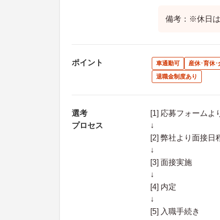
備考：※休日
ポイント
車通勤可
産休･育休
退職金制度あり
選考
[1] 応募フォーム
プロセス
↓
[2] 弊社より面
↓
[3] 面接実施
↓
[4] 内定
↓
[5] 入職手続き