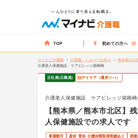
TOP
初めての方へ
マイナビ介護職
介護職・ヘルパーの求人
熊本県の介
介護老人保健施設 ケアビレッジ箱根崎
正社員(正職員)
デイケア（通所リハ）
介護老人保健施設 ケアビレッジ箱根崎
【熊本県／熊本市北区】残
人保健施設での求人です
車通勤可
産休･育休･介護休暇取得実績あり
残業