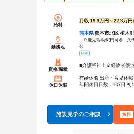
月収 19.9万円～22.3
給料
熊本県
熊本市北区 植木町
ＪＲ鹿児島本線(門司港－八代
分
勤務地
MAP
■介護福祉士※経験者優
資格/職種
有給休暇 出産・育児休暇
年間休日日数：107日 初年度有給日数：10日 最
休日休暇
大有給日数：20日
施設見学のご相談
無料