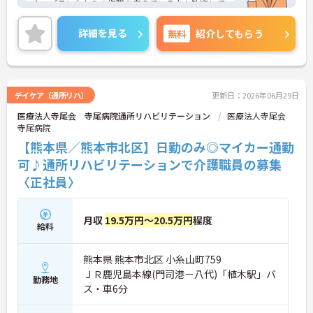
や、ブランクからの復職を考えている方も歓迎して
います。入社後は先輩職員がマンツーマンで指導す
るメンター制度や、参加費・旅費法人負担の研修制
詳細を見る
無料
紹介してもらう
度があり、安心して業務を学べる環境です。残業は
月平均0～3時間とほとんどなく、プライベートの時
間も大切にできます。さらに、バースデー休暇や野
球観戦チケットの配布、寮・社宅制度など、ユニー
クで手厚い福利厚生が魅力です。キャリアアップを
デイケア（通所リハ）
更新日：2026年06月29日
目指したい方、仕事と私生活を両立させたい方にお
医療法人寺尾会 寺尾病院通所リハビリテーション
医療法人寺尾会
すすめの求人です。ご興味のある方は詳細等をお伝
寺尾病院
えしますので、お気軽にお問い合わせください。
【熊本県／熊本市北区】日勤のみ◎マイカー通勤
可♪通所リハビリテーションで介護職員の募集
〈正社員〉
月収
19.5万円～20.5万円
程度
給料
熊本県 熊本市北区 小糸山町759
ＪＲ鹿児島本線(門司港－八代)「植木駅」バ
勤務地
ス・車6分