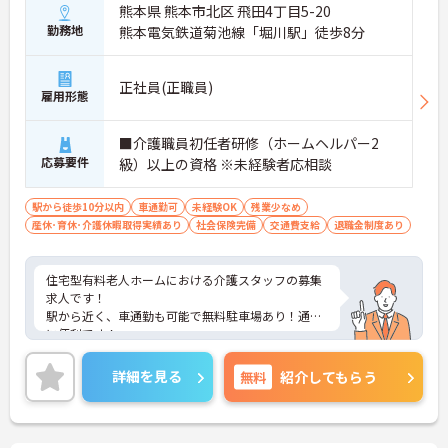
熊本県 熊本市北区 飛田4丁目5-20
勤務地
熊本電気鉄道菊池線「堀川駅」徒歩8分
正社員(正職員)
雇用形態
■介護職員初任者研修（ホームヘルパー2
応募要件
級）以上の資格 ※未経験者応相談
駅から徒歩10分以内
車通勤可
未経験OK
残業少なめ
産休･育休･介護休暇取得実績あり
社会保険完備
交通費支給
退職金制度あり
住宅型有料老人ホームにおける介護スタッフの募集
求人です！
駅から近く、車通勤も可能で無料駐車場あり！通勤
に便利です！
残業が少なくお仕事の後の時間も有効に使えます！
ご興味ある方には、面接のポイントなど、さらに詳
詳細を見る
無料
紹介してもらう
細をお話致しますのでお気軽にご相談ください。