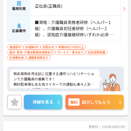
正社員(正職員)
雇用形態
■資格：介護職員実務者研修（ヘルパー1
級）、介護職員初任者研修（ヘルパー2
応募要件
級）、認知症介護基礎研修いずれか必須 ■
経験不問
車通勤可
未経験OK
日勤のみ
年間休日110日以上
産休･育休･介護休暇取得実績あり
ボーナス・賞与あり
社会保険完備
交通費支給
退職金制度あり
熊本県熊本市北区に位置する通所リハビリテーショ
ンで介護職員の募集です！
無料駐車場もある為マイカーでの通勤も楽々♪天候
に左右されず通勤ができます！
日勤のみのお仕事で、年間休日110日以上もありプ
ライベートとの両立を目指す方におすすめの環境で
詳細を見る
無料
紹介してもらう
す◎昇給や賞与制度があり、頑張りが評価されてし
っかりと還元されます。現場経験のない方でもチャ
レンジできる職場で、しっかりとしたフォロー体制
で、経験に関わらず安心してスタートできます。
こちらの求人にご興味がございましたら面接のポイ
更新日：2026年06月29日