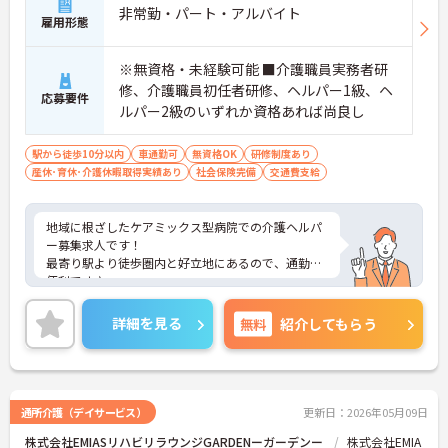
非常勤・パート・アルバイト
雇用形態
※無資格・未経験可能 ■介護職員実務者研
修、介護職員初任者研修、ヘルパー1級、ヘ
応募要件
ルパー2級のいずれか資格あれば尚良し
駅から徒歩10分以内
車通勤可
無資格OK
研修制度あり
産休･育休･介護休暇取得実績あり
社会保険完備
交通費支給
地域に根ざしたケアミックス型病院での介護ヘルパ
ー募集求人です！
最寄り駅より徒歩圏内と好立地にあるので、通勤に
便利です♪
また、育児休暇制度や利用可能な託児所があり、お
子様のいらっしゃる方でも安心して働けます◎
詳細を見る
無料
紹介してもらう
ご興味ある方には、面接のポイントなど、さらに詳
細をお話致しますのでお気軽にご相談ください。
通所介護（デイサービス）
更新日：2026年05月09日
株式会社EMIASリハビリラウンジGARDENーガーデンー
株式会社EMIA