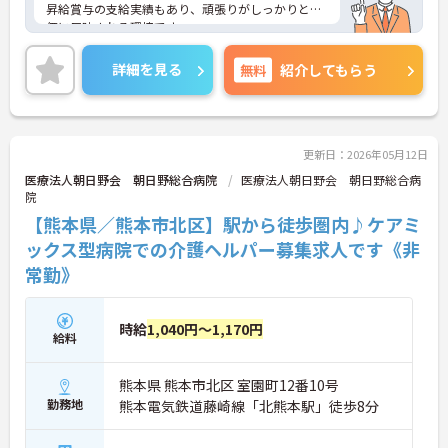
昇給賞与の支給実績もあり、頑張りがしっかりと評
価に反映される環境です。
ご興味ある方には、面接対策ポイントなど、さらに
詳細をお話しいたしますのでお気軽にご相談くださ
詳細を見る
無料
紹介してもらう
い！
更新日：2026年05月12日
医療法人朝日野会 朝日野総合病院
医療法人朝日野会 朝日野総合病
院
【熊本県／熊本市北区】駅から徒歩圏内♪ケアミ
ックス型病院での介護ヘルパー募集求人です《非
常勤》
時給
1,040円～1,170円
給料
熊本県 熊本市北区 室園町12番10号
勤務地
熊本電気鉄道藤崎線「北熊本駅」徒歩8分