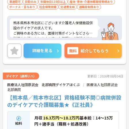
れば尚可
車通勤可
日勤のみ
年間休日110日以上
産休･育休･介護休暇取得実績あり
ボーナス・賞与あり
社会保険完備
交通費支給
退職金制度あり
熊本県熊本市北区にございます介護老人保健施設併
設のデイケアの求人です。
ご興味のある方には、面接対策ポイントなどさらに
詳細をお話いたしますので、お気軽にご相談くださ
い。
詳細を見る
無料
紹介してもらう
デイケア（通所リハ）
更新日：2026年08月04日
医療法人社団原武会 北部病院デイケアほくぶ
医療法人社団原武会
北部病院
【熊本県／熊本市北区】資格経験不問◎病院併設
のデイケアで介護職募集★《正社員》
月収
16.3万円～18.2万円
基本給：14～15万
給料
円＋諸手当（職務＋処遇改善）