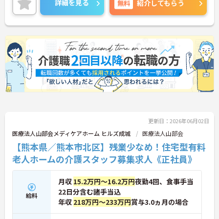
詳細を見る
無料
紹介してもらう
更新日：2026年06月02日
医療法人山部会メディケアホーム ヒルズ成城
医療法人山部会
【熊本県／熊本市北区】残業少なめ！住宅型有料
老人ホームの介護スタッフ募集求人《正社員》
月収
15.2万円～16.2万円
夜勤4回、食事手当
22日分含む諸手当込
給料
年収
218万円～233万円
賞与3.0ヵ月の場合