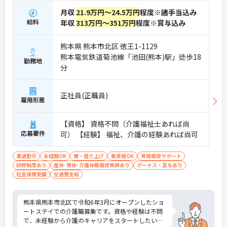
月収
21.9万円～24.5万円
程度※諸手当込み
給料
年収
313万円～351万円
程度※賞与込み
熊本県 熊本市北区 徳王1-1129
熊本電気鉄道菊池線「池田(熊本)駅」徒歩18
勤務地
分
正社員(正職員)
雇用形態
【資格】 資格不問（介護福祉士あれば尚
応募要件
可） 【経験】 福祉、介護の経験あれば尚可
車通勤可
未経験OK
寮・借り上げ
無資格OK
資格取得サポート
研修制度あり
産休･育休･介護休暇取得実績あり
ボーナス・賞与あり
社会保険完備
交通費支給
熊本県熊本市北区で令和6年3月にオープンしたショ
ートステイでの介護職募集です。資格や経験は不問
で、未経験から介護のキャリアをスタートしたい方