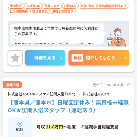
車通勤可
未経験OK
残業少なめ
日勤のみ
産休･育休･介護休暇取得実績あり
社会保険完備
交通費支給
退職金制度あり
熊本県熊本市北区に位置する療養型病院にて看護助
手の募集です。
各種手当や福利厚生も整っておりますので、安心し
てご就業いただけます！
詳細を見る
無料
紹介してもらう
ご興味のある方には、面接対策ポイントなど、さら
に詳細をお話しいたしますので、お気軽にご相談く
ださい。
訪問入浴
更新日：2026年05月18日
株式会社ASCareアスケア訪問入浴熊本北
株式会社ASCare
【熊本県／熊本市】日曜固定休み！無資格未経験
OK★訪問入浴スタッフ（運転あり）
月収
21.8万円
～程度 ※運転手当別途支給
給料