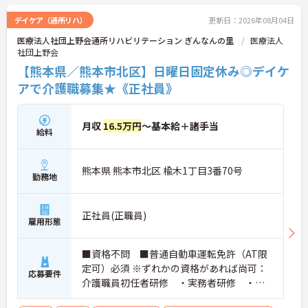
デイケア（通所リハ）
更新日：2026年08月04日
医療法人社団上野会通所リハビリテーション ぎんなんの里
医療法人
社団上野会
【熊本県／熊本市北区】日曜日固定休み◎デイケ
アで介護職募集★《正社員》
月収
16.5万円
～基本給＋諸手当
給料
熊本県 熊本市北区 楡木1丁目3番70号
勤務地
正社員(正職員)
雇用形態
■資格不問 ■普通自動車運転免許（AT限
定可）必須 ※ずれかの資格があれば尚可：
応募要件
介護職員初任者研修 ・実務者研修 ・介
護福祉士 ■経験不問 ※デイケア経験があ