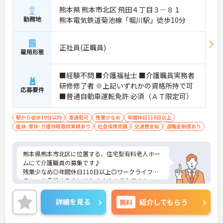
熊本県 熊本市北区 飛田４丁目３―８１
勤務地
熊本電気鉄道菊池線「堀川駅」徒歩10分
正社員(正職員)
雇用形態
■経験不問 ■介護福祉士 ■介護職員実務者
研修修了者 ※上記いずれかの資格所持で可
応募要件
■普通自動車運転免許 必須（ＡＴ限定可）
駅から徒歩10分以内
車通勤可
残業少なめ
年間休日110日以上
産休･育休･介護休暇取得実績あり
社会保険完備
交通費支給
退職金制度あり
熊本県熊本市北区に位置する、住宅型有料老人ホー
ムにて介護職員の募集です♪
残業少なめ◎年間休日110日以上◎ワークライフバ
ランスを重視する方にはおすすめの求人です！
また、ブランクある方もご応募可能です。
ご興味ある方には、面接のポイントなど、さらに詳
詳細を見る
無料
紹介してもらう
細をお話致しますのでお気軽にご相談ください。