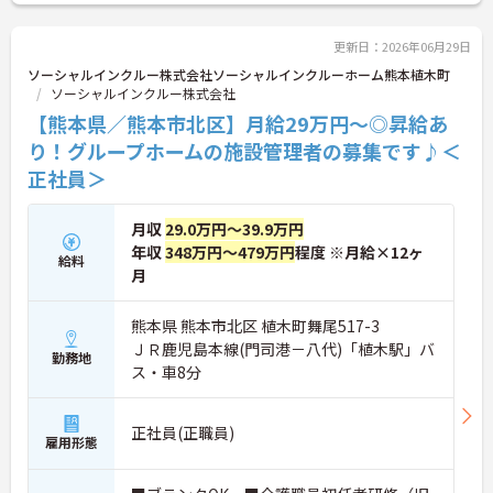
更新日：2026年06月29日
ソーシャルインクルー株式会社ソーシャルインクルーホーム熊本植木町
ソーシャルインクルー株式会社
【熊本県／熊本市北区】月給29万円～◎昇給あ
り！グループホームの施設管理者の募集です♪＜
正社員＞
月収
29.0万円～39.9万円
年収
348万円～479万円
程度 ※月給×12ヶ
給料
月
熊本県 熊本市北区 植木町舞尾517-3
ＪＲ鹿児島本線(門司港－八代)「植木駅」バ
勤務地
ス・車8分
正社員(正職員)
雇用形態