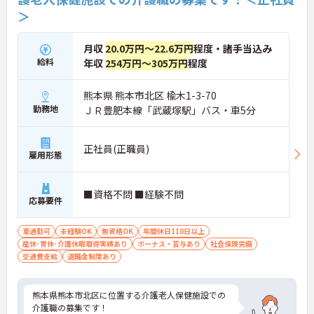
＞
月収
20.0万円～22.6万円
程度・諸手当込み
給料
年収
254万円～305万円
程度
熊本県 熊本市北区 楡木1-3-70
勤務地
ＪＲ豊肥本線「武蔵塚駅」バス・車5分
正社員(正職員)
雇用形態
■資格不問 ■経験不問
応募要件
車通勤可
未経験OK
無資格OK
年間休日110日以上
産休･育休･介護休暇取得実績あり
ボーナス・賞与あり
社会保険完備
交通費支給
退職金制度あり
熊本県熊本市北区に位置する介護老人保健施設での
介護職の募集です！