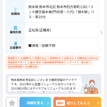
熊本県 熊本市北区 熊本市四方寄町1281ー3
ＪＲ鹿児島本線(門司港－八代)「植木駅」バ
勤務地
ス・車10分
正社員(正職員)
雇用形態
■資格・経験不問
応募要件
車通勤可
未経験OK
残業少なめ
無資格OK
日勤のみ
年間休日110日以上
資格取得サポート
産休･育休･介護休暇取得実績あり
ボーナス・賞与あり
社会保険完備
交通費支給
熊本県熊本市北区にございます病院併設のデイケア
です。2022年から全面リニューアルを行っており、
2023年10月にはデイケアもリニューアルされます。
併せて業務の見直しにも取り組まれており、職員の
声を反映させ働きやすい職場づくりに励んでいらっ
しゃいます。明るく人と接することが好きな方、介
詳細を見る
無料
紹介してもらう
護のお仕事にやりがいを感じお世話が好きな方にお