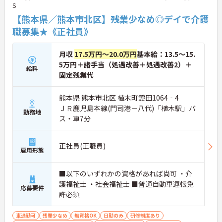
S
【熊本県／熊本市北区】残業少なめ◎デイで介護
職募集★《正社員》
月収
17.5万円～20.0万円
基本給：13.5～15.
5万円＋諸手当（処遇改善＋処遇改善2）＋
給料
固定残業代
熊本県 熊本市北区 植木町鐙田1064‐4
ＪＲ鹿児島本線(門司港－八代)「植木駅」バ
勤務地
ス・車7分
正社員(正職員)
雇用形態
■以下のいずれかの資格があれば尚可 ・介
護福祉士 ・社会福祉士 ■普通自動車運転免
応募要件
許必須
車通勤可
残業少なめ
無資格OK
日勤のみ
研修制度あり