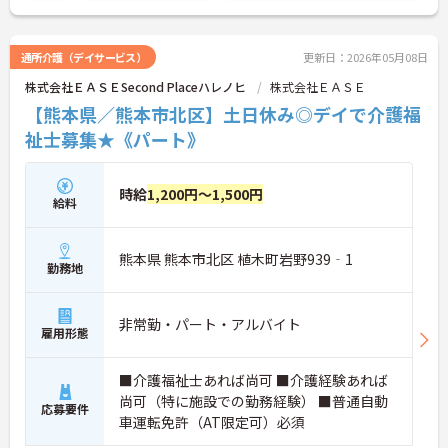
通所介護（デイサービス）
更新日：2026年05月08日
株式会社ＥＡＳＥSecond Placeハレノヒ
株式会社ＥＡＳＥ
【熊本県／熊本市北区】土日休み◎デイで介護福
祉士募集★《パート》
時給
1,200円～1,500円
給料
熊本県 熊本市北区 植木町岩野939‐1
勤務地
非常勤・パート・アルバイト
雇用形態
■介護福祉士あれば尚可 ■介護経験あれば
尚可（特に施設での勤務経験） ■普通自動
応募要件
車運転免許（AT限定可）必須