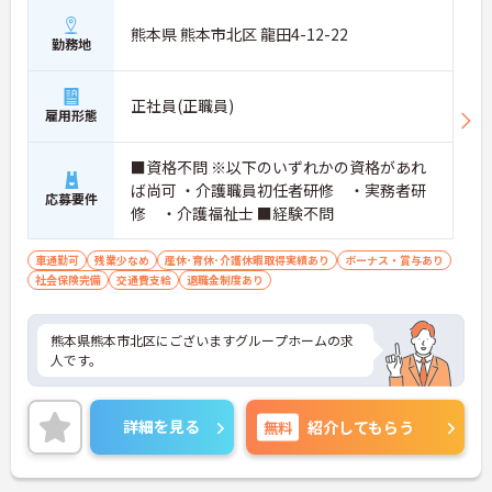
熊本県 熊本市北区 龍田4-12-22
勤務地
正社員(正職員)
雇用形態
■資格不問 ※以下のいずれかの資格があれ
ば尚可 ・介護職員初任者研修 ・実務者研
応募要件
修 ・介護福祉士 ■経験不問
車通勤可
残業少なめ
産休･育休･介護休暇取得実績あり
ボーナス・賞与あり
社会保険完備
交通費支給
退職金制度あり
熊本県熊本市北区にございますグループホームの求
人です。
詳細を見る
無料
紹介してもらう