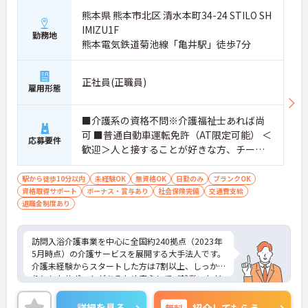
熊本県 熊本市北区 清水本町34-24 STILO SH
IMIZU1F
勤務地
熊本電気鉄道菊池線「亀井駅」徒歩7分
正社員(正職員)
雇用形態
■介護系の資格不問※介護福祉士あれば尚
可 ■普通自動車運転免許（AT限定可能） ＜
応募要件
歓迎＞人と接することが好きな方、チーム
ワークを重視する人
駅から徒歩10分以内
未経験OK
無資格OK
日勤のみ
ブランクOK
資格取得サポート
ボーナス・賞与あり
社会保険完備
交通費支給
退職金制度あり
訪問入浴介護事業を中心に全国約240拠点（2023年
5月時点）の介護サービスを展開する大手法人です。
介護未経験からスタートした方は7割以上、しっか
りとしたサポートがあるため安心してご就業いただ
けます。お風呂に入れなくて困っている方に、手を
差し伸べてあげられるとてもやりがいのあるお仕事
詳細を見る
無料
紹介してもらう