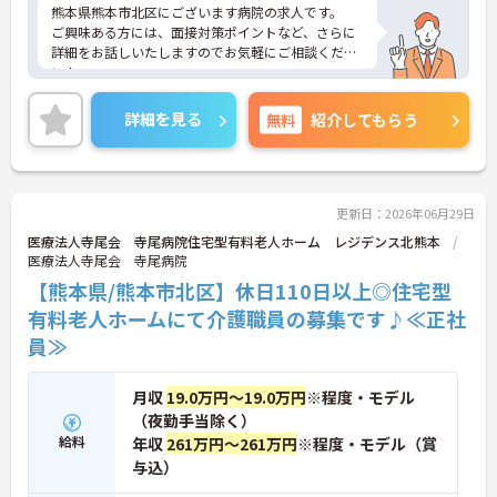
熊本県熊本市北区にございます病院の求人です。
ご興味ある方には、面接対策ポイントなど、さらに
詳細をお話しいたしますのでお気軽にご相談くださ
い！
詳細を見る
無料
紹介してもらう
更新日：2026年06月29日
医療法人寺尾会 寺尾病院住宅型有料老人ホーム レジデンス北熊本
医療法人寺尾会 寺尾病院
【熊本県/熊本市北区】休日110日以上◎住宅型
有料老人ホームにて介護職員の募集です♪≪正社
員≫
月収
19.0万円～19.0万円
※程度・モデル
（夜勤手当除く）
給料
年収
261万円～261万円
※程度・モデル（賞
与込）