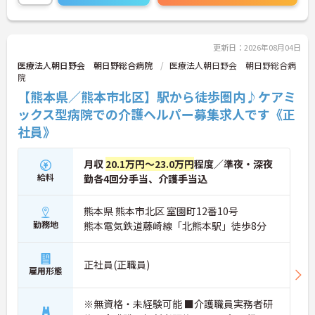
すすめです。院内に学童保育もございますので、子
育て中の方にもおすすめの求人でございます。
興味をお持ちの方は、お気軽にお問い合わせくださ
更新日：2026年08月04日
いませ。
医療法人朝日野会 朝日野総合病院
医療法人朝日野会 朝日野総合病
院
【熊本県／熊本市北区】駅から徒歩圏内♪ケアミ
ックス型病院での介護ヘルパー募集求人です《正
社員》
月収
20.1万円～23.0万円
程度／準夜・深夜
給料
勤各4回分手当、介護手当込
熊本県 熊本市北区 室園町12番10号
勤務地
熊本電気鉄道藤崎線「北熊本駅」徒歩8分
正社員(正職員)
雇用形態
※無資格・未経験可能 ■介護職員実務者研