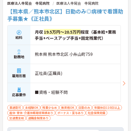
ントもお伝えしますので是非ご応募お待ちしており
医療法人寺尾会 寺尾病院
医療法人寺尾会 寺尾病院
ます。
【熊本県／熊本市北区】日勤のみ◎病棟で看護助
手募集★《正社員》
月収
19.5万円～20.5万円
程度（基本給+業務
給料
手当+ベースアップ手当+固定残業代）
熊本県 熊本市北区 小糸山町759
勤務地
正社員(正職員)
雇用形態
■資格・経験不問
応募要件
車通勤可
未経験OK
残業少なめ
無資格OK
日勤のみ
年間休日110日以上
産休･育休･介護休暇取得実績あり
ボーナス・賞与あり
社会保険完備
交通費支給
退職金制度あり