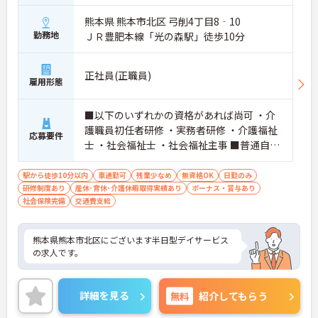
熊本県 熊本市北区 弓削4丁目8‐10
勤務地
ＪＲ豊肥本線「光の森駅」徒歩10分
正社員(正職員)
雇用形態
■以下のいずれかの資格があれば尚可 ・介
護職員初任者研修 ・実務者研修 ・介護福祉
応募要件
士 ・社会福祉士 ・社会福祉主事 ■普通自動
車運転免許必須
駅から徒歩10分以内
車通勤可
残業少なめ
無資格OK
日勤のみ
研修制度あり
産休･育休･介護休暇取得実績あり
ボーナス・賞与あり
社会保険完備
交通費支給
熊本県熊本市北区にございます半日型デイサービス
の求人です。
詳細を見る
無料
紹介してもらう