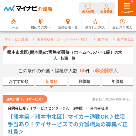
0
0
求人検索
会員登録
メニュー
ホーム
初めての方へ
面談会場一覧
保存した求人
最近見た求人
マイナビ介護職
実務者研修（ホームヘルパー1級）
熊本県
熊本市北区
熊本市北区(熊本県)の実務者研修（ホームヘルパー1級）
の求
人・転職一覧
65
この条件の介護・福祉求人数
非公開求人
件 ＋
おすすめ順
新着順
月収順
年収順
通所介護（デイサービス）
更新日：2026年08月04日
合同会社凜デイサービスセンターりん 2番館
合同会社凜
【熊本県／熊本市北区】マイカー通勤OK♪住宅
手当あり！デイサービスでの介護職員の募集＜正
社員＞