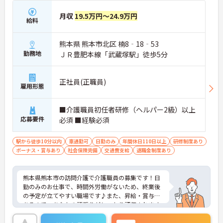
月収
19.5万円～24.9万円
給料
熊本県 熊本市北区 楠8‐18‐53
勤務地
ＪＲ豊肥本線「武蔵塚駅」徒歩5分
正社員(正職員)
雇用形態
■介護職員初任者研修（ヘルパー2級）以上
応募要件
必須 ■経験必須
駅から徒歩10分以内
車通勤可
日勤のみ
年間休日110日以上
研修制度あり
ボーナス・賞与あり
社会保険完備
交通費支給
退職金制度あり
熊本県熊本市の訪問介護で介護職員の募集です！日
勤のみのお仕事で、時間外労働がないため、終業後
の予定が立てやすい職場です♪また、昇給・賞与も
あるので、あなたの頑張りがしっかり評価されます
◎ご興味のある方は、面接ポイントをお伝えします
ので、お気軽にご連絡ください。