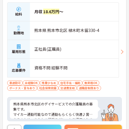
月収
18.6万円
～
給料
熊本県 熊本市北区 植木町木留330-4
勤務地
正社員(正職員)
雇用形態
資格不問 経験不問
応募要件
車通勤可
未経験OK
残業少なめ
住宅手当・補助
無資格OK
ボーナス・賞与あり
社会保険完備
交通費支給
退職金制度あり
熊本県熊本市北区のデイサービスでの介護職員の募
集です。
マイカー通勤可能なので通勤もらくらく快適♪賞与
ありのため、あなたの頑張りがしっかり評価されま
す。