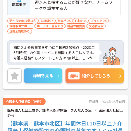
迎＞人と接することが好きな方、チームワ
応募要件
ークを重視する人
駅から徒歩10分以内
未経験OK
無資格OK
日勤のみ
ブランクOK
資格取得サポート
ボーナス・賞与あり
社会保険完備
交通費支給
退職金制度あり
訪問入浴介護事業を中心に全国約240拠点（2023年
5月時点）の介護サービスを展開する大手法人です。
介護未経験からスタートした方は7割以上、しっか
りとしたサポートがあるため安心してご就業いただ
けます。お風呂に入れなくて困っている方に、手を
差し伸べてあげられるとてもやりがいのあるお仕事
詳細を見る
無料
紹介してもらう
です。夜勤なし、完全週休二日制、希望休制度もあ
り、プライベートとの両立もしやすい環境です。ご
興味ある方には、面接対策ポイントなど、さらに詳
細をお話しいたしますのでお気軽にご相談くださ
い！
介護老人保健施設（老健）
更新日：2026年05月18日
医療法人社団上野会介護老人保健施設 ぎんなんの里
医療法人社団上
野会
【熊本県／熊本市北区】年間休日110日以上♪介
護老人保健施設での介護職の募集です！＜正社員