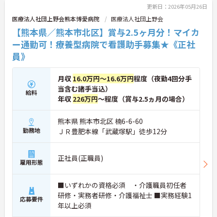
更新日：2026年05月26日
医療法人社団上野会熊本博愛病院
医療法人社団上野会
【熊本県／熊本市北区】賞与2.5ヶ月分！マイカ
ー通勤可！療養型病院で看護助手募集★《正社
員》
月収
16.0万円～16.6万円
程度（夜勤4回分手
当含む諸手当込）
給料
年収
226万円
～程度（賞与2.5ヵ月の場合）
熊本県 熊本市北区 楠6-6-60
勤務地
ＪＲ豊肥本線「武蔵塚駅」徒歩12分
正社員(正職員)
雇用形態
■いずれかの資格必須 ・介護職員初任者
研修・実務者研修・介護福祉士 ■実務経験1
応募要件
年以上必須