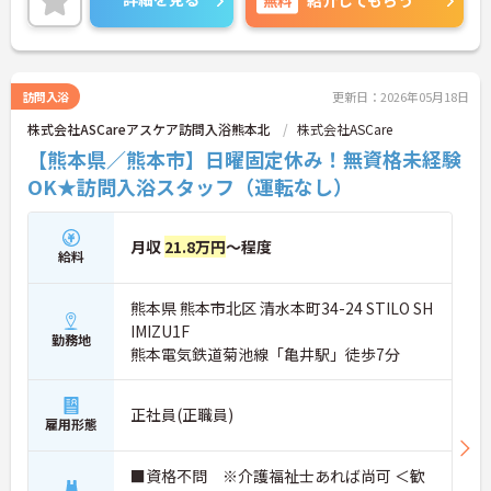
です。夜勤なし、完全週休二日制、希望休制度もあ
り、プライベートとの両立もしやすい環境です。ご
興味ある方には、面接対策ポイントなど、さらに詳
細をお話しいたしますのでお気軽にご相談くださ
い！
訪問入浴
更新日：2026年05月18日
株式会社ASCareアスケア訪問入浴熊本北
株式会社ASCare
【熊本県／熊本市】日曜固定休み！無資格未経験
OK★訪問入浴スタッフ（運転なし）
月収
21.8万円
～程度
給料
熊本県 熊本市北区 清水本町34-24 STILO SH
IMIZU1F
勤務地
熊本電気鉄道菊池線「亀井駅」徒歩7分
正社員(正職員)
雇用形態
■資格不問 ※介護福祉士あれば尚可 ＜歓