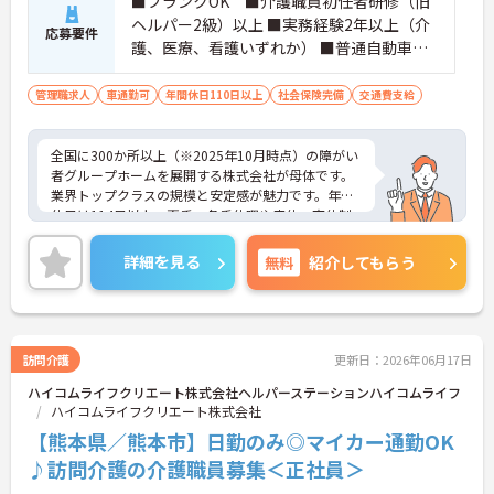
■ブランクOK ■介護職員初任者研修（旧
ヘルパー2級）以上 ■実務経験2年以上（介
応募要件
護、医療、看護いずれか） ■普通自動車運
転免許(AT限定可) ※管理業務に就かれて
いた方歓迎
管理職求人
車通勤可
年間休日110日以上
社会保険完備
交通費支給
全国に300か所以上（※2025年10月時点）の障がい
者グループホームを展開する株式会社が母体です。
業界トップクラスの規模と安定感が魅力です。年間
休日は114日以上、夏季・冬季休暇や産休・育休制
度もしっかり整っており、プライベートとの両立も
可能。これまでのご経験を活かし、新しいキャリア
詳細を見る
無料
紹介してもらう
を築きたい方、ぜひご応募ください。20代から60代
まで、幅広い年代の方が活躍できる職場です。ご興
味のある方は詳細等をお伝えしますので、お気軽に
お問い合わせください。
訪問介護
更新日：2026年06月17日
ハイコムライフクリエート株式会社ヘルパーステーションハイコムライフ
ハイコムライフクリエート株式会社
【熊本県／熊本市】日勤のみ◎マイカー通勤OK
♪訪問介護の介護職員募集＜正社員＞