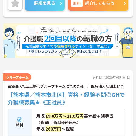
ご興味のある方は、面接のポイントをお伝えします
詳細を見る
無料
紹介してもらう
のでお気軽にお問い合せください。
グループホーム
更新日：2026年08月04日
医療法人社団上野会グループホームにれのき荘
医療法人社団上野会
【熊本県／熊本市北区】資格・経験不問◎GHで
介護職募集★《正社員》
月収
19.0万円～21.0万円
基本給＋諸手当
（夜勤手当4回分込み）
給料
年収
260万円
～程度