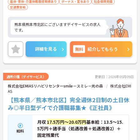
産休･育休･介護休暇取得実績あり
ボーナス・賞与あり
社会保険完備
交通費支給
熊本県熊本市北区にございますデイサービスの求人
です。
詳細を見る
無料
紹介してもらう
通所介護（デイサービス）
更新日：2026年05月09日
株式会社EMIASリハビリセンターsmile－スミレ－光の森
株式会社EMI
AS
【熊本県／熊本市北区】完全週休2日制の土日休
み◎半日型デイで介護職募集★《正社員》
月収
17.5万円～20.0万円
基本給：13.5～15.
5万円＋諸手当（処遇改善＋処遇改善2）＋
給料
固定残業代