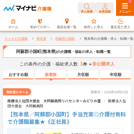
0
0
求人検索
会員登録
メニュー
ホーム
初めての方へ
面談会場一覧
保存した求人
最近見た求人
マイナビ介護職
熊本県
阿蘇郡小国町
熊本県の介護職・求人・転職一覧
阿蘇郡小国町(熊本県)
の介護職・福祉の求人・転職一覧
1
この条件の介護・福祉求人数
非公開求人
件 ＋
おすすめ順
新着順
月収順
年収順
有料老人ホーム
更新日：2026年04月03日
医療法人社団大徳会 大阿蘇病院リハセンターみどりの里
医療法人社
団大徳会 大阿蘇病院
【熊本県／阿蘇郡小国町】手当充実◎介護付有料
で介護職募集★《正社員》