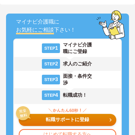
マイナビ介護職に
お気軽にご相談
下さい！
マイナビ介護
1
STEP
職にご登録
2
求人のご紹介
STEP
面接・条件交
3
STEP
渉
4
転職成功！
STEP
転職サポートに登録
はじめて転職する方へ