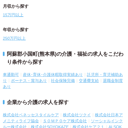
月収から探す
15万円以上
年収から探す
250万円以上
阿蘇郡小国町(熊本県)の介護・福祉の求人をこだわ
り条件から探す
車通勤可
産休･育休･介護休暇取得実績あり
託児所・育児補助あ
り
ボーナス・賞与あり
社会保険完備
交通費支給
退職金制度
あり
企業から介護の求人を探す
株式会社ベネッセスタイルケア
株式会社ツクイ
株式会社日本ア
メニティライフ協会
ＳＯＭＰＯケア株式会社
ソーシャルインク
ルー株式会社
株式会社SOYOKAZE
株式会社ケア２１
ALSOK