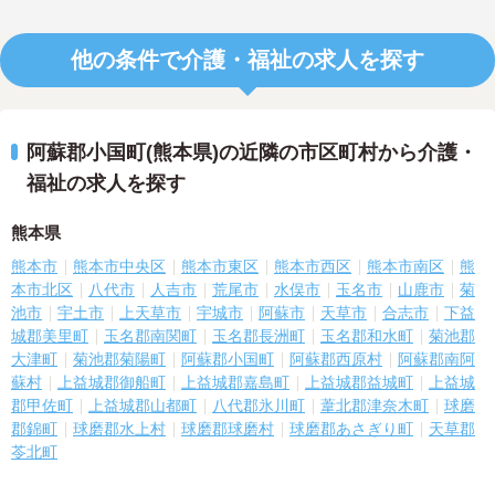
他の条件で介護・福祉の求人を探す
阿蘇郡小国町(熊本県)の近隣の市区町村から介護・
福祉の求人を探す
熊本県
熊本市
熊本市中央区
熊本市東区
熊本市西区
熊本市南区
熊
本市北区
八代市
人吉市
荒尾市
水俣市
玉名市
山鹿市
菊
池市
宇土市
上天草市
宇城市
阿蘇市
天草市
合志市
下益
城郡美里町
玉名郡南関町
玉名郡長洲町
玉名郡和水町
菊池郡
大津町
菊池郡菊陽町
阿蘇郡小国町
阿蘇郡西原村
阿蘇郡南阿
蘇村
上益城郡御船町
上益城郡嘉島町
上益城郡益城町
上益城
郡甲佐町
上益城郡山都町
八代郡氷川町
葦北郡津奈木町
球磨
郡錦町
球磨郡水上村
球磨郡球磨村
球磨郡あさぎり町
天草郡
苓北町