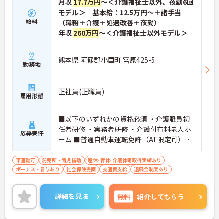
月収
17.7万円
～＜介護福祉士以外、夜勤6回
モデル＞ 基本給：12.5万円～＋諸手当
給料
（職務＋介護＋処遇改善＋夜勤）
年収
260万円
～＜介護福祉士以外モデル＞
熊本県 阿蘇郡小国町 宮原425-5
勤務地
正社員(正職員)
雇用形態
■以下のいずれかの資格必須 ・介護職員初
任者研修 ・実務者研修 ・介護付有料老人ホ
応募要件
ーム ■普通自動車運転免許（AT限定可）必
須
車通勤可
託児所・育児補助
産休･育休･介護休暇取得実績あり
ボーナス・賞与あり
社会保険完備
交通費支給
退職金制度あり
詳細を見る
無料
紹介してもらう