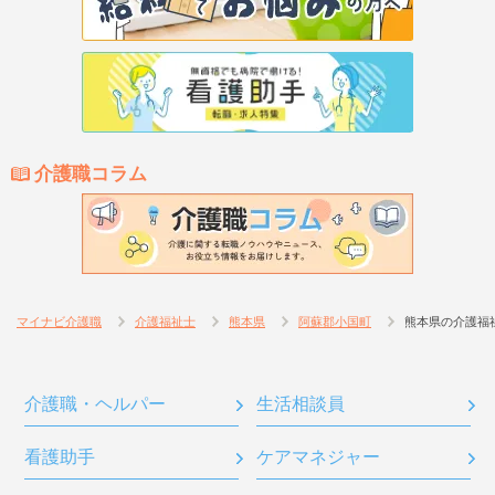
介護職コラム
マイナビ介護職
介護福祉士
熊本県
阿蘇郡小国町
熊本県の介護福
介護職・ヘルパー
生活相談員
看護助手
ケアマネジャー