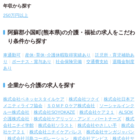
年収から探す
250万円以上
阿蘇郡小国町(熊本県)の介護・福祉の求人をこだわ
り条件から探す
車通勤可
産休･育休･介護休暇取得実績あり
託児所・育児補助あ
り
ボーナス・賞与あり
社会保険完備
交通費支給
退職金制度
あり
企業から介護の求人を探す
株式会社ベネッセスタイルケア
株式会社ツクイ
株式会社日本ア
メニティライフ協会
ＳＯＭＰＯケア株式会社
ソーシャルインク
ルー株式会社
株式会社SOYOKAZE
株式会社ケア２１
ALSOK
介護株式会社
株式会社ケアリッツ・アンド・パートナーズ
株式
会社ニチイ学館
株式会社ソラスト
株式会社やさしい手
株式会
社ケア２１
株式会社ニチイケアパレス
株式会社サンガジャパン
株式会社川島コーポレーション
株式会社アンビス
株式会社サ