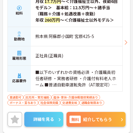
月収
17.7万円
～＜介護福祉士以外、夜勤6回
モデル＞ 基本給：12.5万円～＋諸手当
給料
（職務＋介護＋処遇改善＋夜勤）
年収
260万円
～＜介護福祉士以外モデル＞
熊本県 阿蘇郡小国町 宮原425-5
勤務地
正社員(正職員)
雇用形態
■以下のいずれかの資格必須 ・介護職員初
任者研修 ・実務者研修 ・介護付有料老人ホ
応募要件
ーム ■普通自動車運転免許（AT限定可）必
須
車通勤可
託児所・育児補助
産休･育休･介護休暇取得実績あり
ボーナス・賞与あり
社会保険完備
交通費支給
退職金制度あり
詳細を見る
無料
紹介してもらう