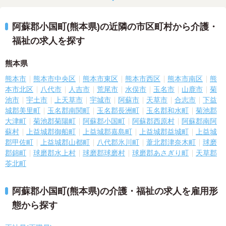
阿蘇郡小国町(熊本県)の近隣の市区町村から介護・
福祉の求人を探す
熊本県
熊本市
熊本市中央区
熊本市東区
熊本市西区
熊本市南区
熊
本市北区
八代市
人吉市
荒尾市
水俣市
玉名市
山鹿市
菊
池市
宇土市
上天草市
宇城市
阿蘇市
天草市
合志市
下益
城郡美里町
玉名郡南関町
玉名郡長洲町
玉名郡和水町
菊池郡
大津町
菊池郡菊陽町
阿蘇郡小国町
阿蘇郡西原村
阿蘇郡南阿
蘇村
上益城郡御船町
上益城郡嘉島町
上益城郡益城町
上益城
郡甲佐町
上益城郡山都町
八代郡氷川町
葦北郡津奈木町
球磨
郡錦町
球磨郡水上村
球磨郡球磨村
球磨郡あさぎり町
天草郡
苓北町
阿蘇郡小国町(熊本県)の介護・福祉の求人を雇用形
態から探す