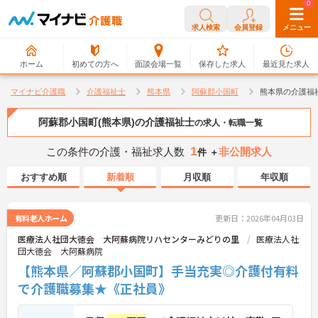
0
0
求人検索
会員登録
メニュー
ホーム
初めての方へ
面談会場一覧
保存した求人
最近見た求人
マイナビ介護職
介護福祉士
熊本県
阿蘇郡小国町
熊本県の介護福
阿蘇郡小国町(熊本県)の介護福祉士
の求人・転職一覧
1
この条件の介護・福祉求人数
非公開求人
件 ＋
おすすめ順
新着順
月収順
年収順
有料老人ホーム
更新日：2026年04月03日
医療法人社団大徳会 大阿蘇病院リハセンターみどりの里
医療法人社
団大徳会 大阿蘇病院
【熊本県／阿蘇郡小国町】手当充実◎介護付有料
で介護職募集★《正社員》