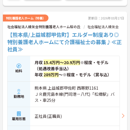
特別養護老人ホーム（特養）
更新日：2026年03月17日
社会福祉法人綾友会特別養護老人ホーム桜の丘
社会福祉法人綾友会
【熊本県/上益城郡甲佐町】エルダー制度あり◎
特別養護老人ホームにて介護福祉士の募集♪≪正
社員≫
月収
15.4万円～20.9万円
※程度・モデル
（処遇改善手当込）
給料
年収
289万円
～※程度・モデル（賞与込）
熊本県 上益城郡甲佐町 西寒野1161
ＪＲ鹿児島本線(門司港－八代)「松橋駅」バ
勤務地
ス・車25分
正社員(正職員)
雇用形態