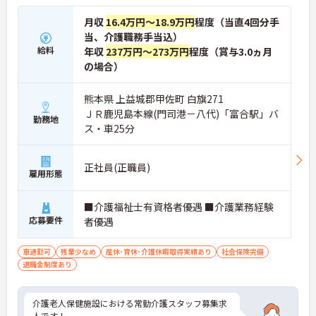
月収
16.4万円～18.9万円
程度（当直4回分手
当、介護職務手当込）
給料
年収
237万円～273万円
程度（賞与3.0ヵ月
の場合）
熊本県 上益城郡甲佐町 白旗271
ＪＲ鹿児島本線(門司港－八代)「富合駅」バ
勤務地
ス・車25分
正社員(正職員)
雇用形態
■介護福祉士有資格者優遇 ■介護業務経験
応募要件
者優遇
車通勤可
残業少なめ
産休･育休･介護休暇取得実績あり
社会保険完備
退職金制度あり
介護老人保健施設における常勤介護スタッフ募集求
人です！