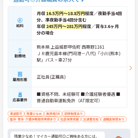
月収
16.5万円～18.8万円
程度／夜勤手当4回
分、準夜勤手当4回分含む
給料
年収
245万円～281万円
程度／賞与3.6ヶ月
分の場合
熊本県 上益城郡甲佐町 西寒野1161
ＪＲ鹿児島本線(門司港－八代)「小川(熊本)
勤務地
駅」バス・車27分
正社員(正職員)
雇用形態
■資格不問、未経験可 ■介護経験者優遇 ■
応募要件
普通自動車運転免許（AT限定可）
車通勤可
残業少なめ
無資格OK
研修制度あり
産休･育休･介護休暇取得実績あり
社会保険完備
交通費支給
退職金制度あり
残業少なめ！マイカー通勤可◎ご興味ある方には、