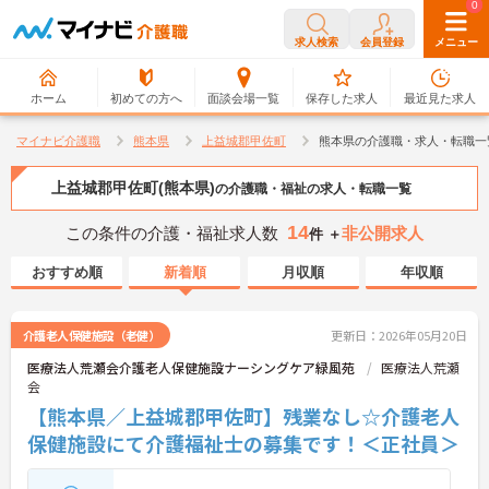
0
0
求人検索
会員登録
メニュー
ホーム
初めての方へ
面談会場一覧
保存した求人
最近見た求人
マイナビ介護職
熊本県
上益城郡甲佐町
熊本県の介護職・求人・転職一
上益城郡甲佐町(熊本県)
の介護職・福祉の求人・転職一覧
14
この条件の介護・福祉求人数
非公開求人
件 ＋
おすすめ順
新着順
月収順
年収順
介護老人保健施設（老健）
更新日：2026年05月20日
医療法人荒瀬会介護老人保健施設ナーシングケア緑風苑
医療法人荒瀬
会
【熊本県／上益城郡甲佐町】残業なし☆介護老人
保健施設にて介護福祉士の募集です！＜正社員＞