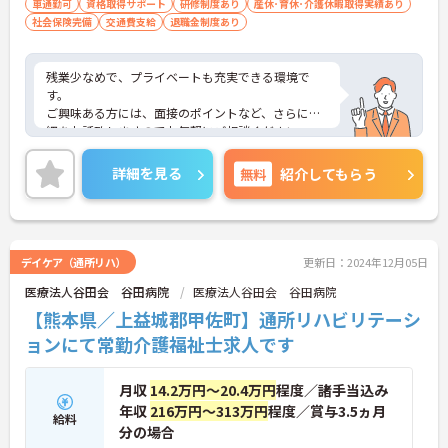
車通勤可
資格取得サポート
研修制度あり
産休･育休･介護休暇取得実績あり
社会保険完備
交通費支給
退職金制度あり
残業少なめで、プライベートも充実できる環境で
す。
ご興味ある方には、面接のポイントなど、さらに詳
細をお話致しますのでお気軽にご相談ください。
詳細を見る
無料
紹介してもらう
デイケア（通所リハ）
更新日：2024年12月05日
医療法人谷田会 谷田病院
医療法人谷田会 谷田病院
【熊本県／上益城郡甲佐町】通所リハビリテーシ
ョンにて常勤介護福祉士求人です
月収
14.2万円～20.4万円
程度／諸手当込み
年収
216万円～313万円
程度／賞与3.5ヵ月
給料
分の場合