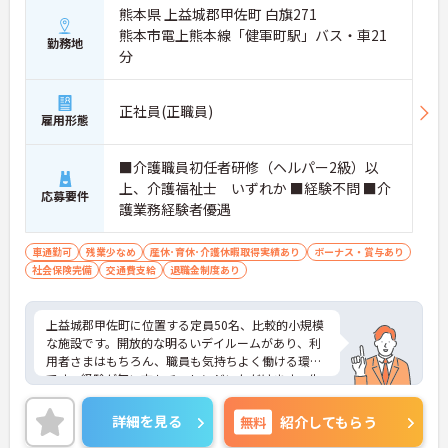
熊本県 上益城郡甲佐町 白旗271
熊本市電上熊本線「健軍町駅」バス・車21
勤務地
分
正社員(正職員)
雇用形態
■介護職員初任者研修（ヘルパー2級）以
上、介護福祉士 いずれか ■経験不問 ■介
応募要件
護業務経験者優遇
車通勤可
残業少なめ
産休･育休･介護休暇取得実績あり
ボーナス・賞与あり
社会保険完備
交通費支給
退職金制度あり
上益城郡甲佐町に位置する定員50名、比較的小規模
な施設です。開放的な明るいデイルームがあり、利
用者さまはもちろん、職員も気持ちよく働ける環境
です。経験が無い方もチャレンジいただけます。先
輩が丁寧に指導してくださいます。ご興味のある方
には、面接対策ポイントなど、さらに詳細をお話し
詳細を見る
無料
紹介してもらう
いたしますのでお気軽にご相談ください！