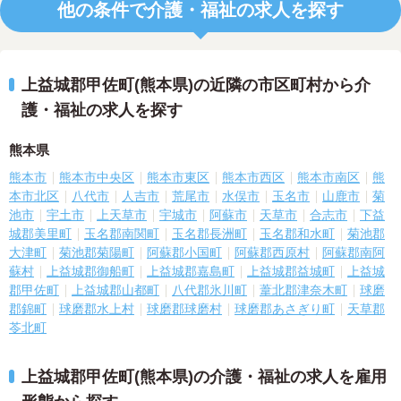
他の条件で介護・福祉の求人を探す
上益城郡甲佐町(熊本県)の近隣の市区町村から介
護・福祉の求人を探す
熊本県
熊本市
熊本市中央区
熊本市東区
熊本市西区
熊本市南区
熊
本市北区
八代市
人吉市
荒尾市
水俣市
玉名市
山鹿市
菊
池市
宇土市
上天草市
宇城市
阿蘇市
天草市
合志市
下益
城郡美里町
玉名郡南関町
玉名郡長洲町
玉名郡和水町
菊池郡
大津町
菊池郡菊陽町
阿蘇郡小国町
阿蘇郡西原村
阿蘇郡南阿
蘇村
上益城郡御船町
上益城郡嘉島町
上益城郡益城町
上益城
郡甲佐町
上益城郡山都町
八代郡氷川町
葦北郡津奈木町
球磨
郡錦町
球磨郡水上村
球磨郡球磨村
球磨郡あさぎり町
天草郡
苓北町
上益城郡甲佐町(熊本県)の介護・福祉の求人を雇用