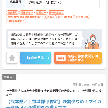
応募要件
運転免許（AT限定可）
車通勤可
残業少なめ
日勤のみ
研修制度あり
産休･育休･介護休暇取得実績あり
高収入
社会保険完備
交通費支給
退職金制度あり
日勤のみの勤務！残業少なめ◎マイカー通勤可！ご
興味ある方には、面接対策ポイントなど、さらに詳
細をお話しいたしますのでお気軽にご相談くださ
い！
最新の募集状況を問
詳細を見る
無料
い合わせる
募集停止
更新日：2025年08月28日
社会福祉法人綾友会小規模多機能事業所桜の丘綾の家
社会福祉法人綾
友会
【熊本県／上益城郡甲佐町】残業少なめ！マイカ
ー通勤可◎介護職員の求人です