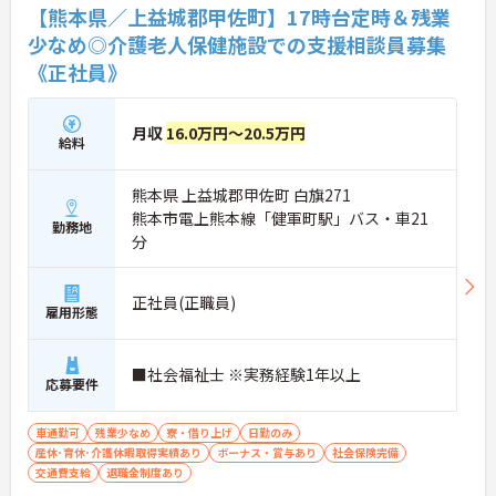
【熊本県／上益城郡甲佐町】17時台定時＆残業
少なめ◎介護老人保健施設での支援相談員募集
《正社員》
月収
16.0万円～20.5万円
給料
熊本県 上益城郡甲佐町 白旗271
熊本市電上熊本線「健軍町駅」バス・車21
勤務地
分
正社員(正職員)
雇用形態
■社会福祉士 ※実務経験1年以上
応募要件
車通勤可
残業少なめ
寮・借り上げ
日勤のみ
産休･育休･介護休暇取得実績あり
ボーナス・賞与あり
社会保険完備
交通費支給
退職金制度あり