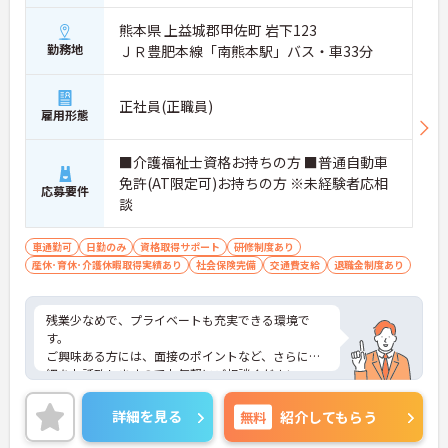
熊本県 上益城郡甲佐町 岩下123
勤務地
ＪＲ豊肥本線「南熊本駅」バス・車33分
正社員(正職員)
雇用形態
■介護福祉士資格お持ちの方 ■普通自動車
免許(AT限定可)お持ちの方 ※未経験者応相
応募要件
談
車通勤可
日勤のみ
資格取得サポート
研修制度あり
産休･育休･介護休暇取得実績あり
社会保険完備
交通費支給
退職金制度あり
残業少なめで、プライベートも充実できる環境で
す。
ご興味ある方には、面接のポイントなど、さらに詳
細をお話致しますのでお気軽にご相談ください。
詳細を見る
無料
紹介してもらう