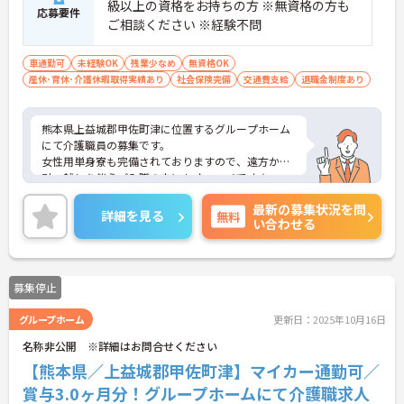
級以上の資格をお持ちの方 ※無資格の方も
応募要件
ご相談ください ※経験不問
車通勤可
未経験OK
残業少なめ
無資格OK
産休･育休･介護休暇取得実績あり
社会保険完備
交通費支給
退職金制度あり
熊本県上益城郡甲佐町津に位置するグループホーム
にて介護職員の募集です。
女性用単身寮も完備されておりますので、遠方から
引っ越しを伴うご入職の方にもオススメです☆
ご興味のある方には、面接対策ポイントなど、さら
最新の募集状況を問
に詳細をお話しいたしますので、お気軽にご相談く
詳細を見る
無料
い合わせる
ださい。
募集停止
グループホーム
更新日：2025年10月16日
名称非公開 ※詳細はお問合せください
【熊本県／上益城郡甲佐町津】マイカー通勤可／
賞与3.0ヶ月分！グループホームにて介護職求人