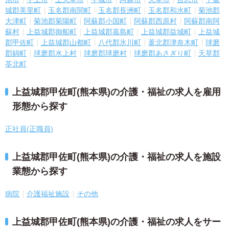
城郡美里町
玉名郡南関町
玉名郡長洲町
玉名郡和水町
菊池郡
大津町
菊池郡菊陽町
阿蘇郡小国町
阿蘇郡西原村
阿蘇郡南阿
蘇村
上益城郡御船町
上益城郡嘉島町
上益城郡益城町
上益城
郡甲佐町
上益城郡山都町
八代郡氷川町
葦北郡津奈木町
球磨
郡錦町
球磨郡水上村
球磨郡球磨村
球磨郡あさぎり町
天草郡
苓北町
上益城郡甲佐町(熊本県)の介護・福祉の求人を雇用
形態から探す
正社員(正職員)
上益城郡甲佐町(熊本県)の介護・福祉の求人を施設
業態から探す
病院
介護福祉施設
その他
上益城郡甲佐町(熊本県)の介護・福祉の求人をサー