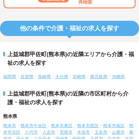
再検索
他の条件で介護・福祉の求人を探す
上益城郡甲佐町(熊本県)の近隣エリアから介護・福
祉の求人を探す
福岡県
佐賀県
長崎県
大分県
宮崎県
鹿児島県
沖縄県
上益城郡甲佐町(熊本県)の近隣の市区町村から介
護・福祉の求人を探す
熊本県
熊本市
熊本市中央区
熊本市東区
熊本市西区
熊本市南区
熊
本市北区
八代市
人吉市
荒尾市
水俣市
玉名市
山鹿市
菊
池市
宇土市
上天草市
宇城市
阿蘇市
天草市
合志市
下益