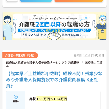
に詳細をお話しいたしますのでお気軽にご相談くだ
さい！
介護老人保健施設（老健）
更新日：2026年04月23日
医療法人荒瀬会介護老人保健施設ナーシングケア緑風苑
医療法人荒瀬
会
【熊本県／上益城郡甲佐町】経験不問！残業少な
め◎介護老人保健施設での介護職員募集《正社
員》
月収
16.9万円～19.4万円
給料