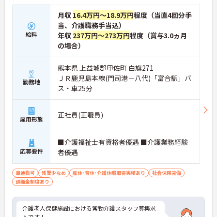
月収
16.4万円～18.9万円
程度（当直4回分手
当、介護職務手当込）
給料
年収
237万円～273万円
程度（賞与3.0ヵ月
の場合）
熊本県 上益城郡甲佐町 白旗271
ＪＲ鹿児島本線(門司港－八代)「富合駅」バ
勤務地
ス・車25分
正社員(正職員)
雇用形態
■介護福祉士有資格者優遇 ■介護業務経験
応募要件
者優遇
車通勤可
残業少なめ
産休･育休･介護休暇取得実績あり
社会保険完備
退職金制度あり
介護老人保健施設における常勤介護スタッフ募集求
人です！