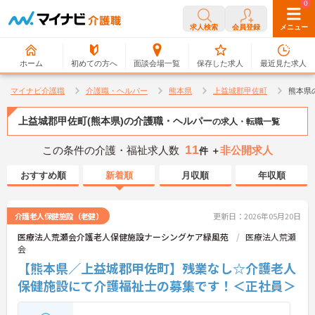
0
0
求人検索
会員登録
メニュー
ホーム
初めての方へ
面談会場一覧
保存した求人
最近見た求人
マイナビ介護職
介護職・ヘルパー
熊本県
上益城郡甲佐町
熊本県
上益城郡甲佐町(熊本県)の介護職・ヘルパー
の求人・転職一覧
11
この条件の介護・福祉求人数
非公開求人
件 ＋
おすすめ順
新着順
月収順
年収順
介護老人保健施設（老健）
更新日：2026年05月20日
医療法人荒瀬会介護老人保健施設ナーシングケア緑風苑
医療法人荒瀬
会
【熊本県／上益城郡甲佐町】残業なし☆介護老人
保健施設にて介護福祉士の募集です！＜正社員＞