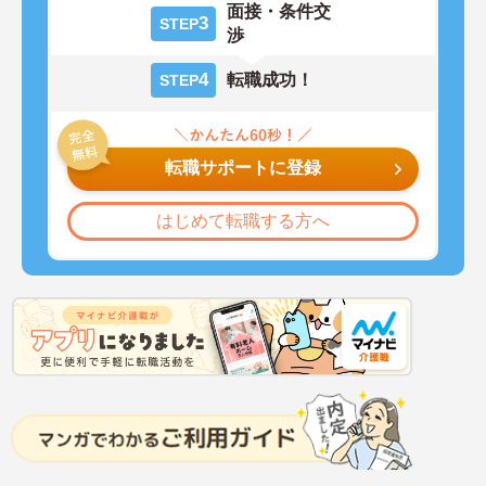
面接・条件交
3
STEP
渉
4
転職成功！
STEP
転職サポートに登録
はじめて転職する方へ