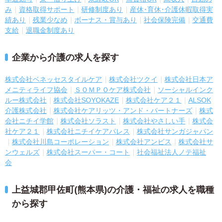
み
資格取得サポート
研修制度あり
産休･育休･介護休暇取得実
績あり
残業少なめ
ボーナス・賞与あり
社会保険完備
交通費
支給
退職金制度あり
企業から介護の求人を探す
株式会社ベネッセスタイルケア
株式会社ツクイ
株式会社日本ア
メニティライフ協会
ＳＯＭＰＯケア株式会社
ソーシャルインク
ルー株式会社
株式会社SOYOKAZE
株式会社ケア２１
ALSOK
介護株式会社
株式会社ケアリッツ・アンド・パートナーズ
株式
会社ニチイ学館
株式会社ソラスト
株式会社やさしい手
株式会
社ケア２１
株式会社ニチイケアパレス
株式会社サンガジャパン
株式会社川島コーポレーション
株式会社アンビス
株式会社サ
ンウェルズ
株式会社スーパー・コート
社会福祉法人ノテ福祉
会
上益城郡甲佐町(熊本県)の介護・福祉の求人を職種
から探す