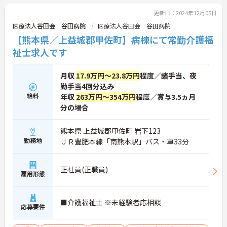
更新日：2024年12月05日
医療法人谷田会 谷田病院
医療法人谷田会 谷田病院
【熊本県／上益城郡甲佐町】病棟にて常勤介護福
祉士求人です
月収
17.9万円～23.8万円
程度／諸手当、夜
勤手当4回分込み
給料
年収
263万円～354万円
程度／賞与3.5ヵ月
分の場合
熊本県 上益城郡甲佐町 岩下123
勤務地
ＪＲ豊肥本線「南熊本駅」バス・車33分
正社員(正職員)
雇用形態
■介護福祉士 ※未経験者応相談
応募要件