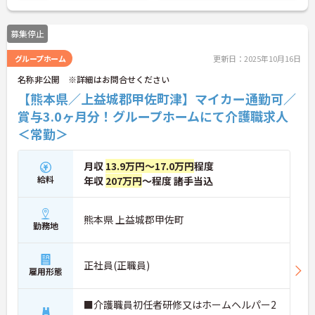
募集停止
グループホーム
更新日：2025年10月16日
名称非公開 ※詳細はお問合せください
【熊本県／上益城郡甲佐町津】マイカー通勤可／
賞与3.0ヶ月分！グループホームにて介護職求人
＜常勤＞
月収
13.9万円～17.0万円
程度
給料
年収
207万円
～程度 諸手当込
熊本県 上益城郡甲佐町
勤務地
正社員(正職員)
雇用形態
■介護職員初任者研修又はホームヘルパー2