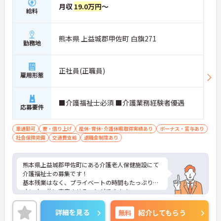
月収
19.0万円
～
給料
熊本県 上益城郡甲佐町 白旗271
勤務地
正社員(正職員)
雇用形態
■介護福祉士必須 ■介護業務経験者優遇
応募要件
車通勤可
寮・借り上げ
産休･育休･介護休暇取得実績あり
ボーナス・賞与あり
社会保険完備
交通費支給
退職金制度あり
熊本県上益城郡甲佐町にある介護老人保健施設にて
介護福祉士の募集です！
基本残業はなく、プライベートの時間もたっぷり！
オンオフ共に充実させることができます。
マイカー通勤も可能◎離れた地域にお住まいの方も
ストレス無く通勤していただけます♪
詳細を見る
無料
紹介してもらう
ご興味のある方には、面接対策ポイントなど、さら