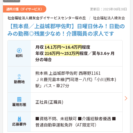
通所介護（デイサービス）
更新日：2025年08月28日
社会福祉法人綾友会デイサービスセンター桜の丘
社会福祉法人綾友会
【熊本県／上益城郡甲佐町】日曜日休み！日勤の
みの勤務◎残業少なめ！介護職員の求人です
月収
14.1万円～16.4万円
程度
年収
216万円～252万円
程度／賞与3.6ヶ月
給料
分の場合
熊本県 上益城郡甲佐町 西寒野1161
ＪＲ鹿児島本線(門司港－八代)「小川(熊本)
勤務地
駅」バス・車27分
正社員(正職員)
雇用形態
■資格不問、未経験可 ■介護経験者優遇 ■
応募要件
普通自動車運転免許（AT限定可）