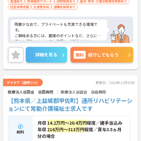
車通勤可
資格取得サポート
研修制度あり
産休･育休･介護休暇取得実績あり
社会保険完備
交通費支給
退職金制度あり
残業少なめで、プライベートも充実できる環境で
す。
ご興味ある方には、面接のポイントなど、さらに詳
細をお話致しますのでお気軽にご相談ください。
詳細を見る
無料
紹介してもらう
デイケア（通所リハ）
更新日：2024年12月05日
医療法人谷田会 谷田病院
医療法人谷田会 谷田病院
【熊本県／上益城郡甲佐町】通所リハビリテーシ
ョンにて常勤介護福祉士求人です
月収
14.2万円～20.4万円
程度／諸手当込み
年収
216万円～313万円
程度／賞与3.5ヵ月
給料
分の場合