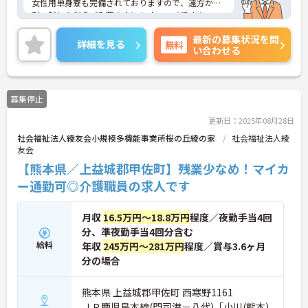
女性用単身寮も完備されておりますので、遠方から
引っ越しを伴うご入職の方にもオススメです☆
ご興味のある方には、面接対策ポイントなど、さら
最新の募集状況を問
に詳細をお話しいたしますので、お気軽にご相談く
詳細を見る
無料
い合わせる
ださい。
募集停止
更新日：2025年08月28日
社会福祉法人綾友会小規模多機能事業所桜の丘綾の家
社会福祉法人綾
友会
【熊本県／上益城郡甲佐町】残業少なめ！マイカ
ー通勤可◎介護職員の求人です
月収
16.5万円～18.8万円
程度／夜勤手当4回
分、準夜勤手当4回分含む
給料
年収
245万円～281万円
程度／賞与3.6ヶ月
分の場合
熊本県 上益城郡甲佐町 西寒野1161
ＪＲ鹿児島本線(門司港－八代)「小川(熊本)