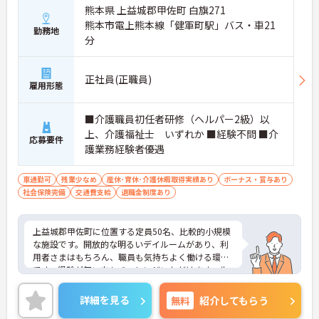
熊本県 上益城郡甲佐町 白旗271
熊本市電上熊本線「健軍町駅」バス・車21
勤務地
分
正社員(正職員)
雇用形態
■介護職員初任者研修（ヘルパー2級）以
上、介護福祉士 いずれか ■経験不問 ■介
応募要件
護業務経験者優遇
車通勤可
残業少なめ
産休･育休･介護休暇取得実績あり
ボーナス・賞与あり
社会保険完備
交通費支給
退職金制度あり
上益城郡甲佐町に位置する定員50名、比較的小規模
な施設です。開放的な明るいデイルームがあり、利
用者さまはもちろん、職員も気持ちよく働ける環境
です。経験が無い方もチャレンジいただけます。先
輩が丁寧に指導してくださいます。ご興味のある方
には、面接対策ポイントなど、さらに詳細をお話し
詳細を見る
無料
紹介してもらう
いたしますのでお気軽にご相談ください！