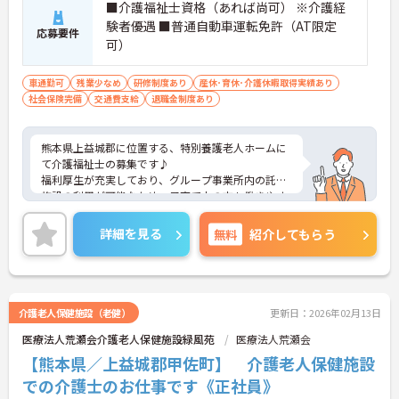
■介護福祉士資格（あれば尚可） ※介護経
験者優遇 ■普通自動車運転免許（AT限定
応募要件
可）
車通勤可
残業少なめ
研修制度あり
産休･育休･介護休暇取得実績あり
社会保険完備
交通費支給
退職金制度あり
熊本県上益城郡に位置する、特別養護老人ホームに
て介護福祉士の募集です♪
福利厚生が充実しており、グループ事業所内の託児
施設の利用が可能なため、子育て中の方も働きやす
い職後なっております◎
また、エルダー制度があり、介護業務が初めての方
詳細を見る
無料
紹介してもらう
もスタッフがマンツーマンでサポートしますので、
安心です♪
ご興味がある方には、面接のポイントなどさらに詳
細をお話し致しますので、お気軽にご相談くださ
い。
介護老人保健施設（老健）
更新日：2026年02月13日
医療法人荒瀬会介護老人保健施設緑風苑
医療法人荒瀬会
【熊本県／上益城郡甲佐町】 介護老人保健施設
での介護士のお仕事です《正社員》