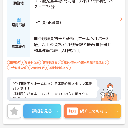
ＪＲ鹿児島本線(門司港－八代)「松橋駅」バ
勤務地
ス・車25分
正社員(正職員)
雇用形態
■介護職員初任者研修（ホームヘルパー2
級）以上の資格 ※介護経験者優遇 ■普通自
応募要件
動車運転免許（AT限定可）
車通勤可
残業少なめ
研修制度あり
産休･育休･介護休暇取得実績あり
社会保険完備
交通費支給
退職金制度あり
特別養護老人ホームにおける常勤介護スタッフ募集
求人です！
福利厚生が充実しており子育て中の方も働きやすい
職場です！
ご興味ある方には、面接対策ポイントなど、さらに
詳細をお話しいたしますのでお気軽にご相談くださ
詳細を見る
無料
紹介してもらう
い。