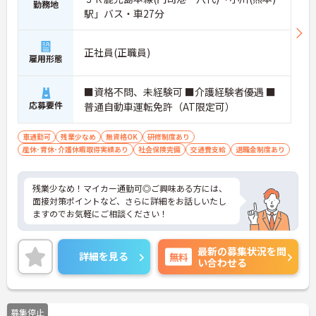
勤務地
駅」バス・車27分
正社員(正職員)
雇用形態
■資格不問、未経験可 ■介護経験者優遇 ■
応募要件
普通自動車運転免許（AT限定可）
車通勤可
残業少なめ
無資格OK
研修制度あり
産休･育休･介護休暇取得実績あり
社会保険完備
交通費支給
退職金制度あり
残業少なめ！マイカー通勤可◎ご興味ある方には、
面接対策ポイントなど、さらに詳細をお話しいたし
ますのでお気軽にご相談ください！
最新の募集状況を問
詳細を見る
無料
い合わせる
募集停止