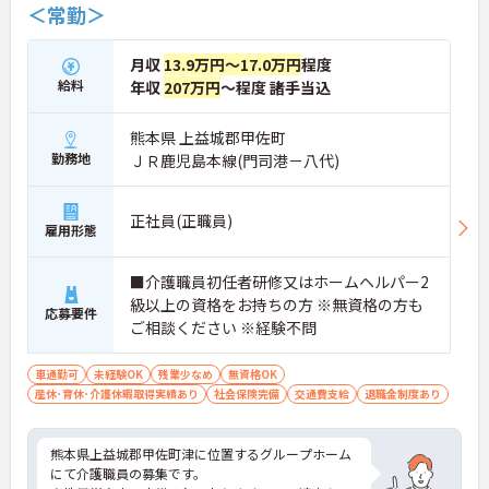
＜常勤＞
月収
13.9万円～17.0万円
程度
給料
年収
207万円
～程度 諸手当込
熊本県 上益城郡甲佐町
勤務地
ＪＲ鹿児島本線(門司港－八代)
正社員(正職員)
雇用形態
■介護職員初任者研修又はホームヘルパー2
級以上の資格をお持ちの方 ※無資格の方も
応募要件
ご相談ください ※経験不問
車通勤可
未経験OK
残業少なめ
無資格OK
産休･育休･介護休暇取得実績あり
社会保険完備
交通費支給
退職金制度あり
熊本県上益城郡甲佐町津に位置するグループホーム
にて介護職員の募集です。