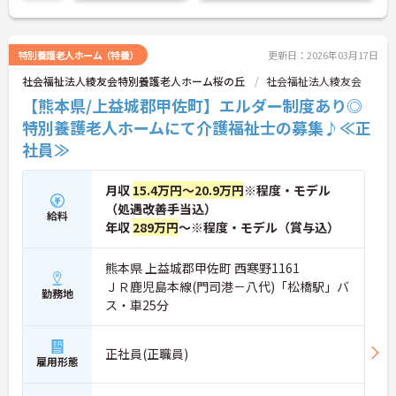
特別養護老人ホーム（特養）
更新日：2026年03月17日
社会福祉法人綾友会特別養護老人ホーム桜の丘
社会福祉法人綾友会
【熊本県/上益城郡甲佐町】エルダー制度あり◎
特別養護老人ホームにて介護福祉士の募集♪≪正
社員≫
月収
15.4万円～20.9万円
※程度・モデル
（処遇改善手当込）
給料
年収
289万円
～※程度・モデル（賞与込）
熊本県 上益城郡甲佐町 西寒野1161
ＪＲ鹿児島本線(門司港－八代)「松橋駅」バ
勤務地
ス・車25分
正社員(正職員)
雇用形態