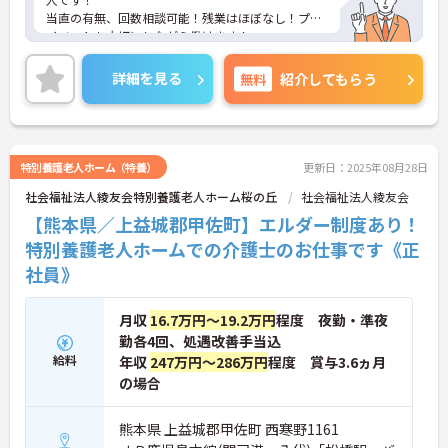
当直の有無、回数相談可能！残業はほぼなし！プラ
イベートも大切にしながら働けます！
ご興味ある方には、面接のポイントなど、さらに詳
細をお話致しますのでお気軽にご相談ください。
詳細を見る
無料
紹介してもらう
特別養護老人ホーム（特養）
更新日：2025年08月28日
社会福祉法人綾友会特別養護老人ホーム桜の丘
社会福祉法人綾友会
【熊本県／上益城郡甲佐町】エルダー制度あり！
特別養護老人ホームでの介護士のお仕事です《正
社員》
月収
16.7万円～19.2万円
程度 夜勤・準夜
勤各4回、処遇改善手当込
給料
年収
247万円～286万円
程度 賞与3.6ヵ月
の場合
熊本県 上益城郡甲佐町 西寒野1161