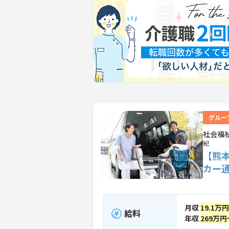
グルー
社会福
紀
【熊
カー
月収
19.1万
給料
年収
269万円