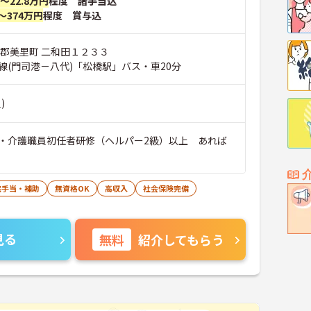
円～22.8万円
程度 諸手当込
～374万円
程度 賞与込
城郡美里町 二和田１２３３
線(門司港－八代)「松橋駅」バス・車20分
)
・介護職員初任者研修（ヘルパー2級）以上 あれば
宅手当・補助
無資格OK
高収入
社会保険完備
見る
無料
紹介してもらう