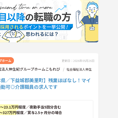
プホーム
更新日：2026年05月26日
祉法人伸生紀グループホームこもれび
社会福祉法人伸生
本県／下益城郡美里町】残業ほぼなし！マイ
通勤可◎介護職員の求人です
円～23.1万円
程度／夜勤手当5回分含む
～327万円
程度／賞与2.5ヶ月分の場合