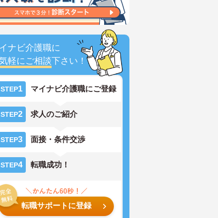
イナビ介護職に
気軽にご相談
下さい！
1
マイナビ介護職にご登録
STEP
2
求人のご紹介
STEP
3
面接・条件交渉
STEP
4
転職成功！
STEP
転職サポートに登録