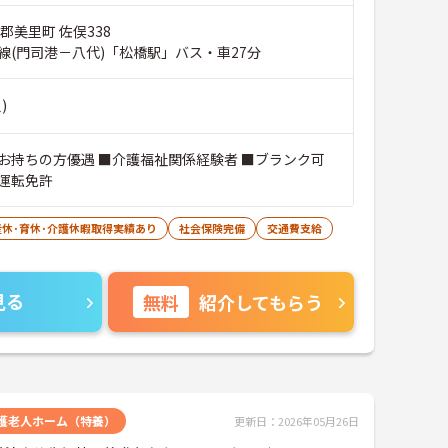
郡美里町 佐俣338
線(門司港－八代)「松橋駅」バス・車27分
)
お持ちの方優遇 ■介護福祉関係経験者 ■ブランク可
運転免許
産休･育休･介護休暇取得実績あり
社会保険完備
交通費支給
見る
無料
紹介してもらう
護老人ホーム（特養）
更新日：2026年05月26日