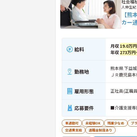
社会福
人伸生紀
【熊
カー
月収
19.0万
給料
年収
273万円
熊本県 下益城
勤務地
ＪＲ鹿児島本
雇用形態
正社員(正職員
応募要件
■介護支援専
車通勤可
未経験OK
残業少なめ
ブ
交通費支給
退職金制度あり