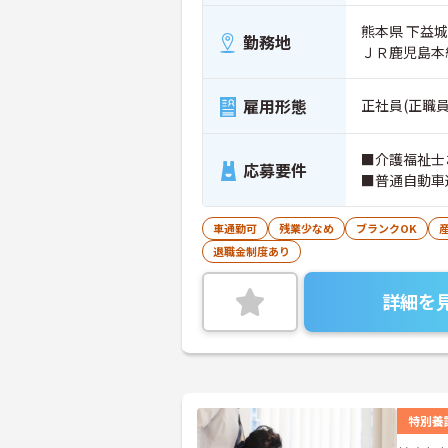
熊本県 下益城
勤務地
ＪＲ鹿児島本
雇用形態
正社員(正職員
■介護福祉士
応募要件
■普通自動車
車通勤可
残業少なめ
ブランクOK
退職金制度あり
詳細を
特別養