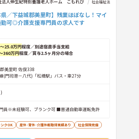
祉法人伸生紀特別養護老人ホーム こもれび
社会福祉法
本県／下益城郡美里町】残業ほぼなし！マイ
通勤可◎介護支援専門員の求人です
円～25.0万円
程度／別途宿直手当支給
～360万円
程度／賞与2.5ヶ月分の場合
郡美里町 佐俣338
線(門司港－八代)「松橋駅」バス・車27分
)
門員※未経験可、ブランク可 ■普通自動車運転免許
ランクOK
産休･育休･介護休暇取得実績あり
社会保険完備