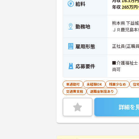
月収
16.3万
給料
年収
265万円
熊本県 下益
勤務地
ＪＲ鹿児島本
雇用形態
正社員(正職員
■介護福祉士
応募要件
尚可
車通勤可
未経験OK
残業少なめ
住
交通費支給
退職金制度あり
詳細を