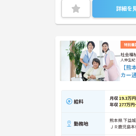
詳細を
特別養
社会福
人伸生紀
【熊
カー
月収
19.3万
給料
年収
277万円
熊本県 下益城
勤務地
ＪＲ鹿児島本