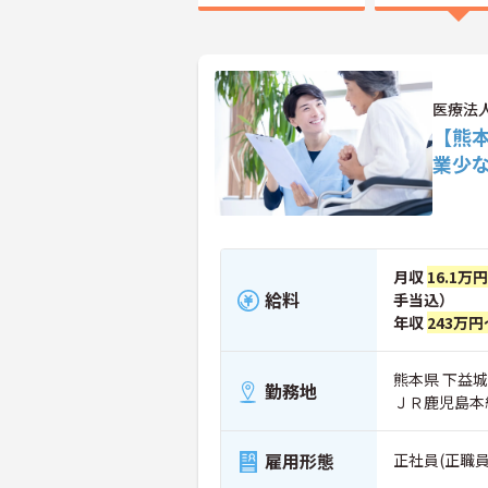
医療法
【熊本
業少
月収
16.1万
給料
手当込）
年収
243万円
熊本県 下益城
勤務地
ＪＲ鹿児島本
雇用形態
正社員(正職員