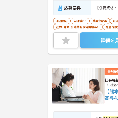
応募要件
【必要資格・
車通勤可
未経験OK
残業少なめ
託
産休･育休･介護休暇取得実績あり
社会保険
詳細を
特別養
社会福
社会
【熊
賞与4