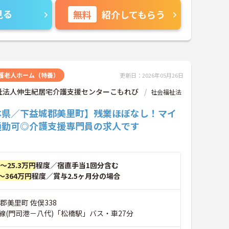
見る
無料
紹介してもらう
護老人ホーム（特養）
更新日：2026年05月26日
祉法人伸生紀居宅介護支援センターこもれび
社会福祉法
本県／下益城郡美里町】残業ほぼなし！マイ
通勤可◎介護支援専門員の求人です
円～25.3万円
程度／宿直手当1回分含む
～364万円
程度／賞与2.5ヶ月分の場合
郡美里町 佐俣338
線(門司港－八代)「松橋駅」バス・車27分