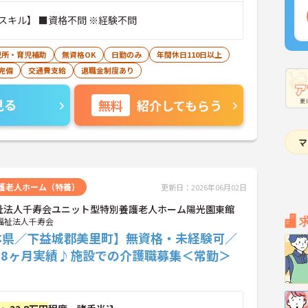
スキル】 ■資格不問 ※経験不問
児所・育児補助
無資格OK
日勤のみ
年間休日110日以上
完備
交通費支給
退職金制度あり
見る
無料
紹介してもらう
護老人ホーム（特養）
更新日：2026年06月02日
祉法人千寿会ユニット型特別養護老人ホーム陽光園東館
福祉法人千寿会
本県／下益城郡美里町】無資格・未経験可／
.8ヶ月実績♪施設での介護職募集＜常勤＞