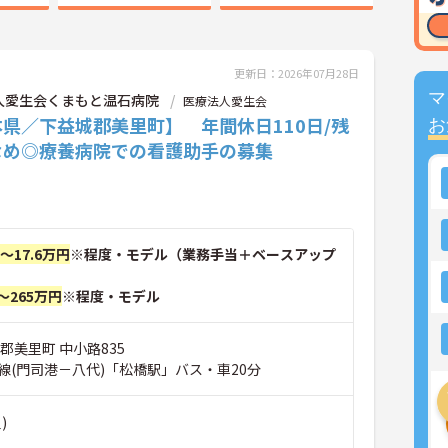
更新日：2026年07月28日
マ
人愛生会くまもと温石病院
医療法人愛生会
県／下益城郡美里町】 年間休日110日/残
お
なめ◎療養病院での看護助手の募集
円～17.6万円
※程度・モデル（業務手当＋ベースアップ
～265万円
※程度・モデル
郡美里町 中小路835
線(門司港－八代)「松橋駅」バス・車20分
)