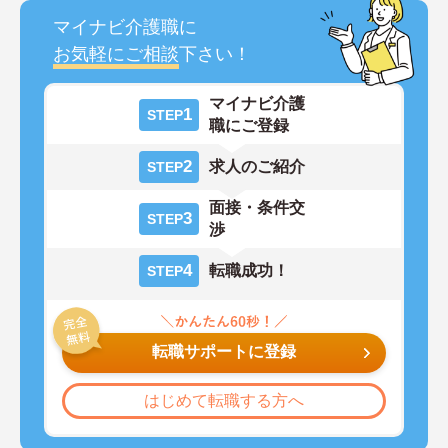
マイナビ介護職に
お気軽にご相談
下さい！
マイナビ介護
1
STEP
職にご登録
2
求人のご紹介
STEP
面接・条件交
3
STEP
渉
4
転職成功！
STEP
転職サポートに登録
はじめて転職する方へ