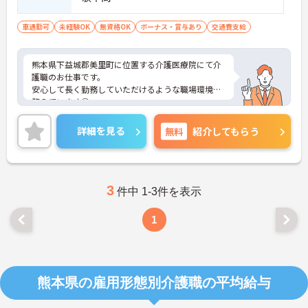
車通勤可
未経験OK
無資格OK
ボーナス・賞与あり
交通費支給
熊本県下益城郡美里町に位置する介護医療院にて介
護職のお仕事です。
安心して長く勤務していただけるような職場環境を
整えています◎
ご興味ある方には、面接対策ポイントなど、さらに
詳細をお話しいたしますのでお気軽にご相談くださ
詳細を見る
無料
紹介してもらう
い！
3
件中 1-3件を表示
1
熊本県の雇用形態別介護職の平均給与