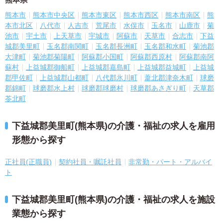
熊本市
熊本市中央区
熊本市東区
熊本市西区
熊本市南区
熊
本市北区
八代市
人吉市
荒尾市
水俣市
玉名市
山鹿市
菊
池市
宇土市
上天草市
宇城市
阿蘇市
天草市
合志市
下益
城郡美里町
玉名郡南関町
玉名郡長洲町
玉名郡和水町
菊池郡
大津町
菊池郡菊陽町
阿蘇郡小国町
阿蘇郡西原村
阿蘇郡南阿
蘇村
上益城郡御船町
上益城郡嘉島町
上益城郡益城町
上益城
郡甲佐町
上益城郡山都町
八代郡氷川町
葦北郡津奈木町
球磨
郡錦町
球磨郡水上村
球磨郡球磨村
球磨郡あさぎり町
天草郡
苓北町
下益城郡美里町(熊本県)の介護・福祉の求人を雇用
形態から探す
正社員(正職員)
契約社員・嘱託社員
非常勤・パート・アルバイ
ト
下益城郡美里町(熊本県)の介護・福祉の求人を施設
業態から探す