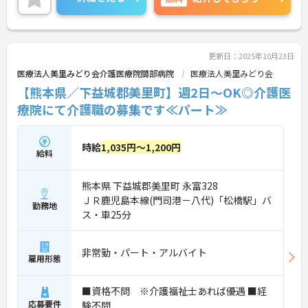
い。
更新日：2025年10月23日
医療法人美里みどり会介護医療院間部病院
医療法人美里みどり会
【熊本県／下益城郡美里町】週2日～OK◎介護医
療院にて介護職の募集です≪パート≫
時給
1,035円～1,200円
給料
熊本県 下益城郡美里町 永富328
ＪＲ鹿児島本線(門司港－八代)「松橋駅」バ
勤務地
ス・車25分
非常勤・パート・アルバイト
雇用形態
■資格不問 ※介護福祉士あれば優遇 ■経
応募要件
験不問