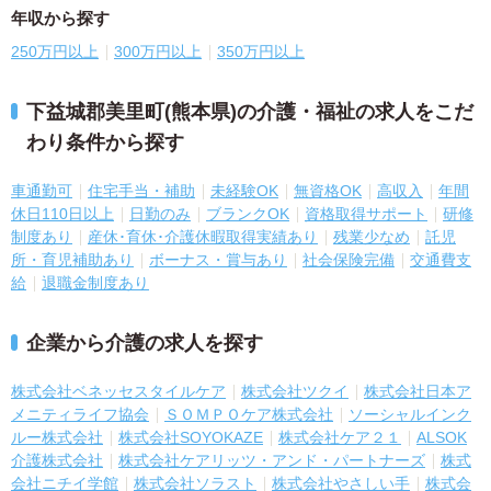
年収から探す
250万円以上
300万円以上
350万円以上
下益城郡美里町(熊本県)の介護・福祉の求人をこだ
わり条件から探す
車通勤可
住宅手当・補助
未経験OK
無資格OK
高収入
年間
休日110日以上
日勤のみ
ブランクOK
資格取得サポート
研修
制度あり
産休･育休･介護休暇取得実績あり
残業少なめ
託児
所・育児補助あり
ボーナス・賞与あり
社会保険完備
交通費支
給
退職金制度あり
企業から介護の求人を探す
株式会社ベネッセスタイルケア
株式会社ツクイ
株式会社日本ア
メニティライフ協会
ＳＯＭＰＯケア株式会社
ソーシャルインク
ルー株式会社
株式会社SOYOKAZE
株式会社ケア２１
ALSOK
介護株式会社
株式会社ケアリッツ・アンド・パートナーズ
株式
会社ニチイ学館
株式会社ソラスト
株式会社やさしい手
株式会