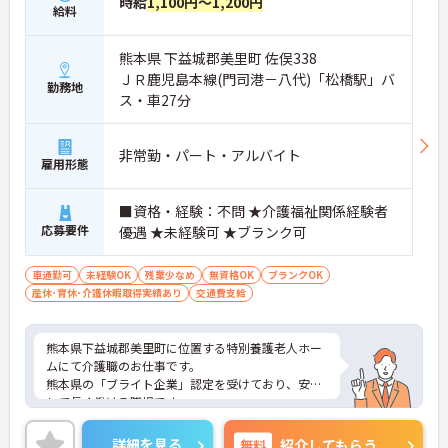
時給
1,100円～1,200円
給料
熊本県 下益城郡美里町 佐俣338
ＪＲ鹿児島本線(門司港－八代)「松橋駅」バ
勤務地
ス・車27分
非常勤・パート・アルバイト
雇用形態
■資格・経験：不問 ★介護福祉関係経験者
応募要件
優遇 ★未経験可 ★ブランク可
車通勤可
未経験OK
残業少なめ
無資格OK
ブランクOK
産休･育休･介護休暇取得実績あり
交通費支給
熊本県下益城郡美里町に位置する特別養護老人ホー
ムにて介護職のお仕事です。
熊本県の「ブライト企業」認定を受けており、安心
して長く働ける職場です。
ご興味のある方には、面接対策ポイントなどさらに
詳細をお話いたしますので、お気軽にご相談くださ
詳細を見る
無料
紹介してもらう