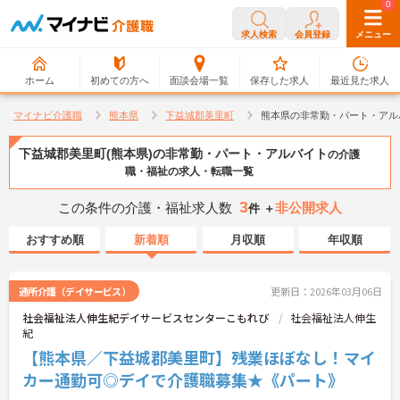
0
0
求人検索
会員登録
メニュー
ホーム
初めての方へ
面談会場一覧
保存した求人
最近見た求人
マイナビ介護職
熊本県
下益城郡美里町
熊本県の非常勤・パート・アル
下益城郡美里町(熊本県)の非常勤・パート・アルバイト
の介護
職・福祉の求人・転職一覧
3
この条件の介護・福祉求人数
非公開求人
件 ＋
おすすめ順
新着順
月収順
年収順
通所介護（デイサービス）
更新日：2026年03月06日
社会福祉法人伸生紀デイサービスセンターこもれび
社会福祉法人伸生
紀
【熊本県／下益城郡美里町】残業ほぼなし！マイ
カー通勤可◎デイで介護職募集★《パート》