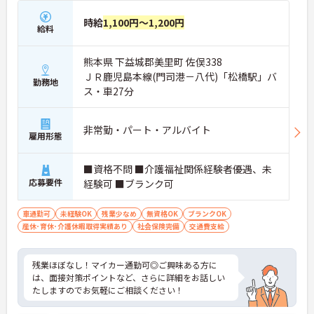
時給
1,100円～1,200円
給料
熊本県 下益城郡美里町 佐俣338
ＪＲ鹿児島本線(門司港－八代)「松橋駅」バ
勤務地
ス・車27分
非常勤・パート・アルバイト
雇用形態
■資格不問 ■介護福祉関係経験者優遇、未
応募要件
経験可 ■ブランク可
車通勤可
未経験OK
残業少なめ
無資格OK
ブランクOK
産休･育休･介護休暇取得実績あり
社会保険完備
交通費支給
残業ほぼなし！マイカー通勤可◎ご興味ある方に
は、面接対策ポイントなど、さらに詳細をお話しい
たしますのでお気軽にご相談ください！