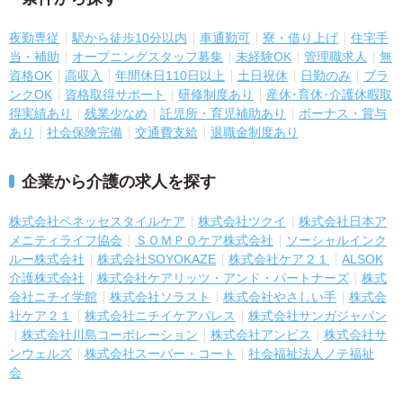
夜勤専従
駅から徒歩10分以内
車通勤可
寮・借り上げ
住宅手
当・補助
オープニングスタッフ募集
未経験OK
管理職求人
無
資格OK
高収入
年間休日110日以上
土日祝休
日勤のみ
ブラ
ンクOK
資格取得サポート
研修制度あり
産休･育休･介護休暇取
得実績あり
残業少なめ
託児所・育児補助あり
ボーナス・賞与
あり
社会保険完備
交通費支給
退職金制度あり
企業から介護の求人を探す
株式会社ベネッセスタイルケア
株式会社ツクイ
株式会社日本ア
メニティライフ協会
ＳＯＭＰＯケア株式会社
ソーシャルインク
ルー株式会社
株式会社SOYOKAZE
株式会社ケア２１
ALSOK
介護株式会社
株式会社ケアリッツ・アンド・パートナーズ
株式
会社ニチイ学館
株式会社ソラスト
株式会社やさしい手
株式会
社ケア２１
株式会社ニチイケアパレス
株式会社サンガジャパン
株式会社川島コーポレーション
株式会社アンビス
株式会社サ
ンウェルズ
株式会社スーパー・コート
社会福祉法人ノテ福祉
会