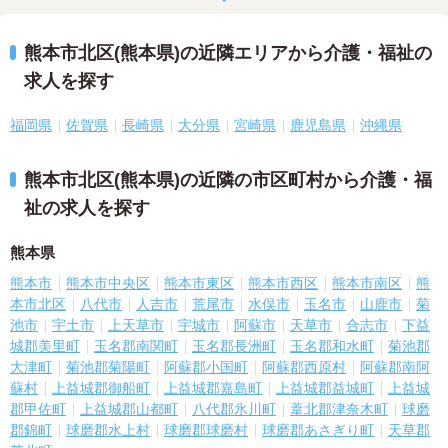
熊本市北区(熊本県)の近隣エリアから介護・福祉の
求人を探す
福岡県
佐賀県
長崎県
大分県
宮崎県
鹿児島県
沖縄県
熊本市北区(熊本県)の近隣の市区町村から介護・福
祉の求人を探す
熊本県
熊本市
熊本市中央区
熊本市東区
熊本市西区
熊本市南区
熊
本市北区
八代市
人吉市
荒尾市
水俣市
玉名市
山鹿市
菊
池市
宇土市
上天草市
宇城市
阿蘇市
天草市
合志市
下益
城郡美里町
玉名郡南関町
玉名郡長洲町
玉名郡和水町
菊池郡
大津町
菊池郡菊陽町
阿蘇郡小国町
阿蘇郡西原村
阿蘇郡南阿
蘇村
上益城郡御船町
上益城郡嘉島町
上益城郡益城町
上益城
郡甲佐町
上益城郡山都町
八代郡氷川町
葦北郡津奈木町
球磨
郡錦町
球磨郡水上村
球磨郡球磨村
球磨郡あさぎり町
天草郡