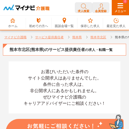
0
0
求人検索
会員登録
メニュー
ホーム
初めての方へ
面談会場一覧
保存した求人
最近見た求人
マイナビ介護職
サービス提供責任者
熊本県
熊本市北区
熊本県の
熊本市北区(熊本県)のサービス提供責任者
の求人・転職一覧
お選びいただいた条件の
サイト公開求人はありませんでした。
条件に合った求人は、
非公開求人にあるかもしれません。
ぜひマイナビ介護職の
キャリアアドバイザーにご相談ください！