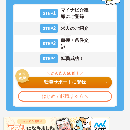
マイナビ介護
1
STEP
職にご登録
2
求人のご紹介
STEP
面接・条件交
3
STEP
渉
4
転職成功！
STEP
転職サポートに登録
はじめて転職する方へ