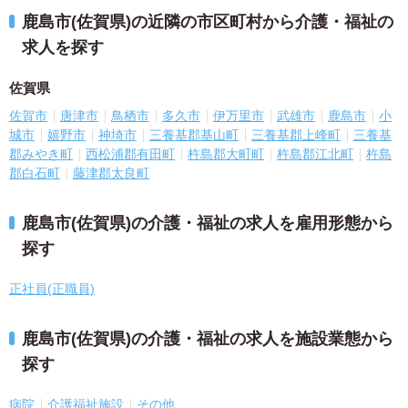
鹿島市(佐賀県)の近隣の市区町村から介護・福祉の
求人を探す
佐賀県
佐賀市
唐津市
鳥栖市
多久市
伊万里市
武雄市
鹿島市
小
城市
嬉野市
神埼市
三養基郡基山町
三養基郡上峰町
三養基
郡みやき町
西松浦郡有田町
杵島郡大町町
杵島郡江北町
杵島
郡白石町
藤津郡太良町
鹿島市(佐賀県)の介護・福祉の求人を雇用形態から
探す
正社員(正職員)
鹿島市(佐賀県)の介護・福祉の求人を施設業態から
探す
病院
介護福祉施設
その他