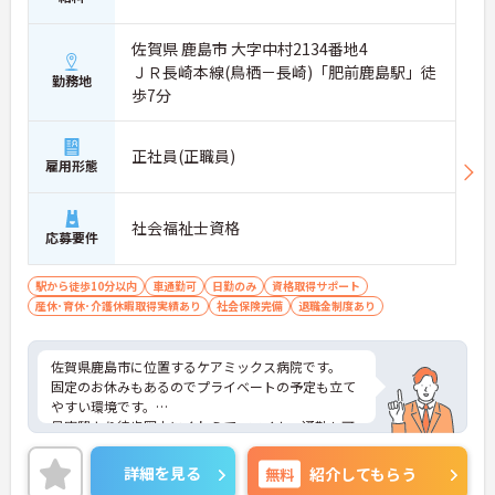
佐賀県 鹿島市 大字中村2134番地4
ＪＲ長崎本線(鳥栖－長崎)「肥前鹿島駅」徒
勤務地
歩7分
正社員(正職員)
雇用形態
社会福祉士資格
応募要件
駅から徒歩10分以内
車通勤可
日勤のみ
資格取得サポート
産休･育休･介護休暇取得実績あり
社会保険完備
退職金制度あり
佐賀県鹿島市に位置するケアミックス病院です。
固定のお休みもあるのでプライベートの予定も立て
やすい環境です。
最寄駅より徒歩圏内にくわえて、マイカー通勤も可
能と通勤も便利です。
ご興味をお持ちの方はお気軽にお問い合わせくださ
詳細を見る
無料
紹介してもらう
い。