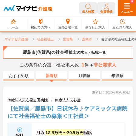
0
0
求人検索
会員登録
メニュー
ホーム
初めての方へ
面談会場一覧
保存した求人
最近見た求人
マイナビ介護職
社会福祉士
佐賀県
鹿島市
佐賀県の社会福祉士の
鹿島市(佐賀県)の社会福祉士
の求人・転職一覧
1
この条件の介護・福祉求人数
非公開求人
件 ＋
おすすめ順
新着順
月収順
年収順
更新日：2025年06月05日
医療法人天心堂志田病院
医療法人天心堂
【佐賀県／鹿島市】日祝休み♪ケアミックス病院
にて社会福祉士の募集＜正社員＞
月収
18.5万円～20.5万円
程度
給料