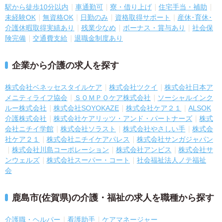
駅から徒歩10分以内
車通勤可
寮・借り上げ
住宅手当・補助
未経験OK
無資格OK
日勤のみ
資格取得サポート
産休･育休･
介護休暇取得実績あり
残業少なめ
ボーナス・賞与あり
社会保
険完備
交通費支給
退職金制度あり
企業から介護の求人を探す
株式会社ベネッセスタイルケア
株式会社ツクイ
株式会社日本ア
メニティライフ協会
ＳＯＭＰＯケア株式会社
ソーシャルインク
ルー株式会社
株式会社SOYOKAZE
株式会社ケア２１
ALSOK
介護株式会社
株式会社ケアリッツ・アンド・パートナーズ
株式
会社ニチイ学館
株式会社ソラスト
株式会社やさしい手
株式会
社ケア２１
株式会社ニチイケアパレス
株式会社サンガジャパン
株式会社川島コーポレーション
株式会社アンビス
株式会社サ
ンウェルズ
株式会社スーパー・コート
社会福祉法人ノテ福祉
会
鹿島市(佐賀県)の介護・福祉の求人を職種から探す
介護職・ヘルパー
看護助手
ケアマネージャー