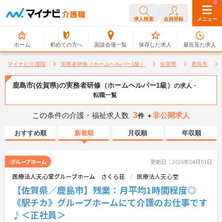
0
0
求人検索
会員登録
メニュー
ホーム
初めての方へ
面談会場一覧
保存した求人
最近見た求人
マイナビ介護職
実務者研修（ホームヘルパー1級）
佐賀県
鹿島市
鹿島市(佐賀県)の実務者研修（ホームヘルパー1級）
の求人・
転職一覧
3
この条件の介護・福祉求人数
非公開求人
件 ＋
おすすめ順
新着順
月収順
年収順
グループホーム
更新日：2026年04月01日
医療法人天心堂グループホーム さくら荘
医療法人天心堂
【佐賀県／鹿島市】残業：月平均1時間程度◎
《駅チカ》グループホームにて介護のお仕事です
♪＜正社員＞