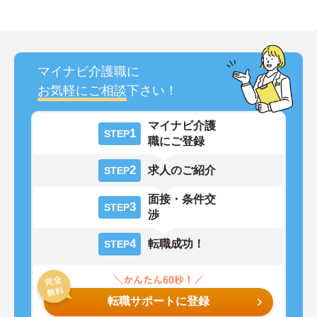
マイナビ介護職に
お気軽にご相談
下さい！
マイナビ介護
1
STEP
職にご登録
2
求人のご紹介
STEP
面接・条件交
3
STEP
渉
4
転職成功！
STEP
転職サポートに登録