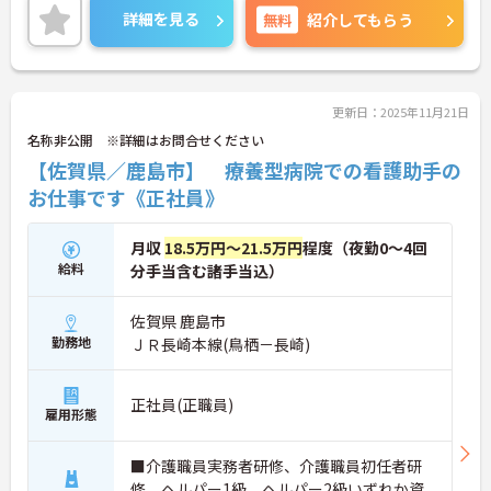
理なくご勤務いただけます♪ご興味のある方には、
詳細を見る
無料
紹介してもらう
面接対策ポイントなど、さらに詳細をお話しいたし
ますのでお気軽にご相談ください！
更新日：2025年11月21日
名称非公開 ※詳細はお問合せください
【佐賀県／鹿島市】 療養型病院での看護助手の
お仕事です《正社員》
月収
18.5万円～21.5万円
程度（夜勤0～4回
給料
分手当含む諸手当込）
佐賀県 鹿島市
勤務地
ＪＲ長崎本線(鳥栖－長崎)
正社員(正職員)
雇用形態
■介護職員実務者研修、介護職員初任者研
修、ヘルパー1級、ヘルパー2級いずれか資