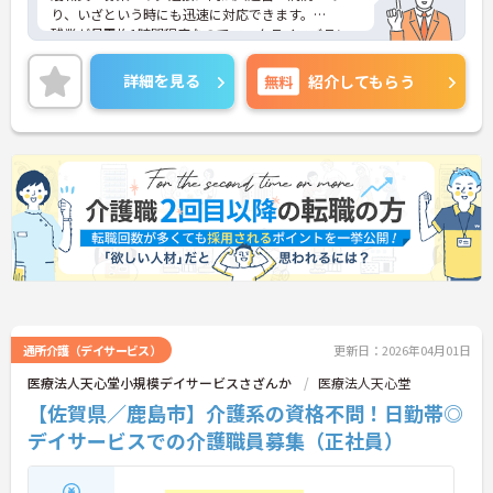
り、いざという時にも迅速に対応できます。
残業が月平均1時間程度なのでワークライフバラン
スを保ちながらご勤務いただけます。また、施設は
最寄駅より徒歩圏内とアクセスに便利な立地にあり
詳細を見る
無料
紹介してもらう
ます。
ご興味のある方には、面接対策ポイントなど、さら
に詳細をお話しいたしますのでお気軽にご相談くだ
さい！
通所介護（デイサービス）
更新日：2026年04月01日
医療法人天心堂小規模デイサービスさざんか
医療法人天心堂
【佐賀県／鹿島市】介護系の資格不問！日勤帯◎
デイサービスでの介護職員募集（正社員）