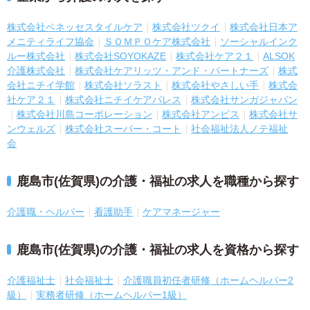
株式会社ベネッセスタイルケア
株式会社ツクイ
株式会社日本ア
メニティライフ協会
ＳＯＭＰＯケア株式会社
ソーシャルインク
ルー株式会社
株式会社SOYOKAZE
株式会社ケア２１
ALSOK
介護株式会社
株式会社ケアリッツ・アンド・パートナーズ
株式
会社ニチイ学館
株式会社ソラスト
株式会社やさしい手
株式会
社ケア２１
株式会社ニチイケアパレス
株式会社サンガジャパン
株式会社川島コーポレーション
株式会社アンビス
株式会社サ
ンウェルズ
株式会社スーパー・コート
社会福祉法人ノテ福祉
会
鹿島市(佐賀県)の介護・福祉の求人を職種から探す
介護職・ヘルパー
看護助手
ケアマネージャー
鹿島市(佐賀県)の介護・福祉の求人を資格から探す
介護福祉士
社会福祉士
介護職員初任者研修（ホームヘルパー2
級）
実務者研修（ホームヘルパー1級）