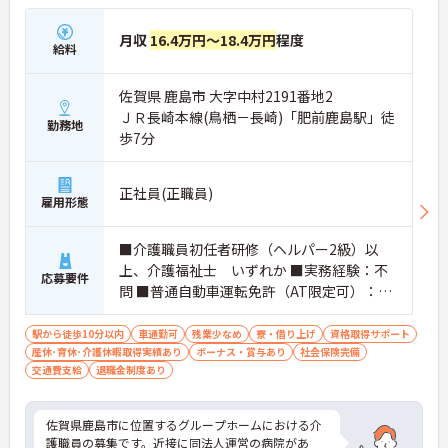
月収
16.4万円～18.4万円
程度
給料
佐賀県 鹿島市 大字中村2191番地2
ＪＲ長崎本線(鳥栖－長崎)「肥前鹿島駅」徒
勤務地
歩7分
正社員(正職員)
雇用形態
■介護職員初任者研修（ヘルパー2級）以
上、介護福祉士 いずれか ■実務経験：不
応募要件
問 ■普通自動車運転免許（AT限定可）：必
須
駅から徒歩10分以内
車通勤可
残業少なめ
寮・借り上げ
資格取得サポート
産休･育休･介護休暇取得実績あり
ボーナス・賞与あり
社会保険完備
交通費支給
退職金制度あり
佐賀県鹿島市に位置するグループホームにおける介
護職員の募集です。近接に同法人運営の病院があ