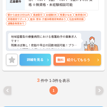
応募要件
格 ※無資格・未経験相談可能
駅から徒歩10分以内
車通勤可
未経験OK
残業少なめ
無資格OK
資格取得サポート
産休･育休･介護休暇取得実績あり
社会保険完備
退職金制度あり
地域密着型の療養病院における看護助手の募集求人
です！
残業ほぼ無し！夜勤や早出の回数相談可能！プライ
ベートな時間も大切にしながら働けます！
ご興味ある方には、面接のポイントなど、さらに詳
細をお話致しますのでお気軽にご相談ください。
詳細を見る
無料
紹介してもらう
3
件中 1-3件を表示
1