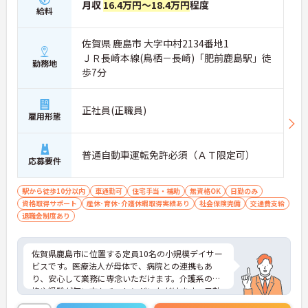
月収
16.4万円～18.4万円
程度
給料
佐賀県 鹿島市 大字中村2134番地1
ＪＲ長崎本線(鳥栖－長崎)「肥前鹿島駅」徒
勤務地
歩7分
正社員(正職員)
雇用形態
普通自動車運転免許必須（ＡＴ限定可）
応募要件
駅から徒歩10分以内
車通勤可
住宅手当・補助
無資格OK
日勤のみ
資格取得サポート
産休･育休･介護休暇取得実績あり
社会保険完備
交通費支給
退職金制度あり
佐賀県鹿島市に位置する定員10名の小規模デイサー
ビスです。医療法人が母体で、病院との連携もあ
り、安心して業務に専念いただけます。介護系の資
格や経験が無い方もチャレンジいただけます。日勤
のみのご勤務ですので、生活リズムを整えやすく無