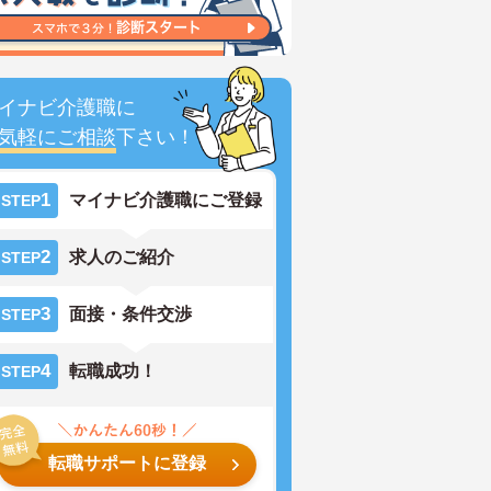
イナビ介護職に
気軽にご相談
下さい！
1
マイナビ介護職にご登録
STEP
2
求人のご紹介
STEP
3
面接・条件交渉
STEP
4
転職成功！
STEP
転職サポートに登録