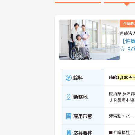
介護老
医療法
【佐
☆《
給料
時給
1,100円
佐賀県 藤津郡
勤務地
ＪＲ長崎本線
雇用形態
非常勤・パー
応募要件
■介護福祉士