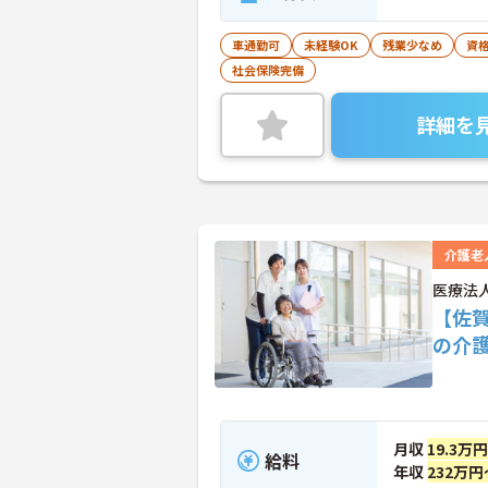
車通勤可
未経験OK
残業少なめ
資
社会保険完備
詳細を
介護老
医療法
【佐
の介
月収
19.3万
給料
年収
232万円