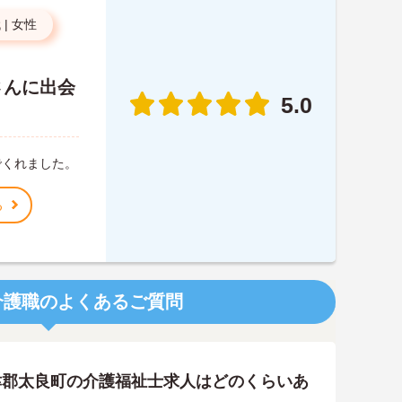
代
|
女性
さんに出会
5.0
でくれました。
る
介護職のよくあるご質問
津郡太良町の介護福祉士求人はどのくらいあ