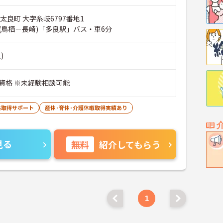
太良町 大字糸岐6797番地1
(鳥栖－長崎)「多良駅」バス・車6分
)
資格 ※未経験相談可能
格取得サポート
産休･育休･介護休暇取得実績あり
見る
無料
紹介してもらう
1