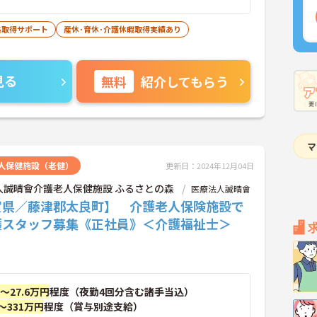
格取得サポート
産休･育休･介護休暇取得実績あり
見る
無料
紹介してもらう
人保健施設（老健）
更新日：2024年12月04日
人誠晴會介護老人保健施設 ふるさとの森
医療法人誠晴會
賀県／藤津郡太良町】 介護老人保険施設で
護スタッフ募集《正社員》＜介護福祉士＞
円～27.6万円
程度（夜勤4回分含む諸手当込）
～331万円
程度（賞与別途支給）