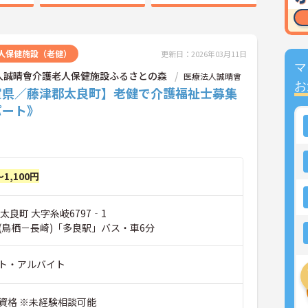
人保健施設（老健）
更新日：2026年03月11日
マ
人誠晴會介護老人保健施設ふるさとの森
医療法人誠晴會
お
賀県／藤津郡太良町】老健で介護福祉士募集
パート》
～1,100円
太良町 大字糸岐6797‐1
(鳥栖－長崎)「多良駅」バス・車6分
ト・アルバイト
資格 ※未経験相談可能