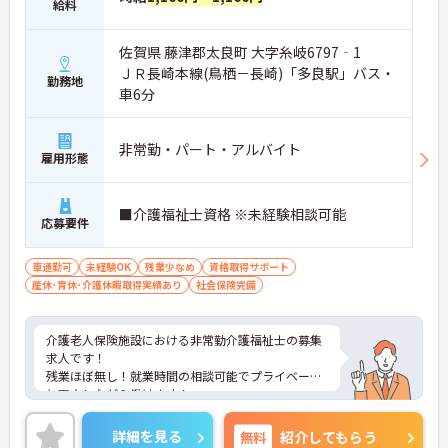
給料
佐賀県 藤津郡太良町 大字糸岐6797‐1
ＪＲ長崎本線(鳥栖－長崎)「多良駅」バス・
勤務地
車6分
非常勤・パート・アルバイト
雇用形態
■介護福祉士資格 ※未経験相談可能
応募要件
車通勤可
未経験OK
残業少なめ
資格取得サポート
産休･育休･介護休暇取得実績あり
社会保険完備
介護老人保険施設における非常勤介護福祉士の募集
求人です！
残業ほぼ無し！就業時間の相談可能でプライベート
と両立しながら働けます！
ご興味ある方には、面接のポイントなど、さらに詳
細をお話致しますのでお気軽にご相談ください。
詳細を見る
無料
紹介してもらう