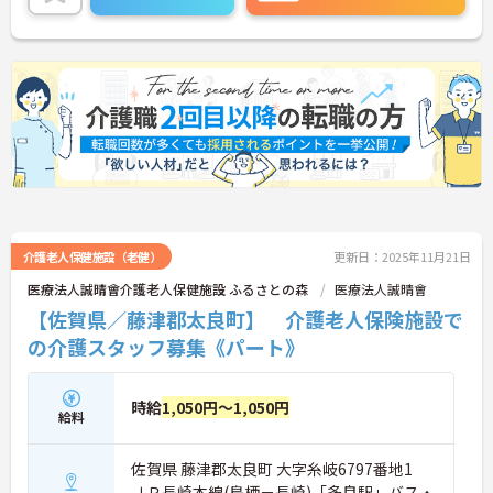
介護老人保健施設（老健）
更新日：2025年11月21日
医療法人誠晴會介護老人保健施設 ふるさとの森
医療法人誠晴會
【佐賀県／藤津郡太良町】 介護老人保険施設で
の介護スタッフ募集《パート》
時給
1,050円～1,050円
給料
佐賀県 藤津郡太良町 大字糸岐6797番地1
ＪＲ長崎本線(鳥栖－長崎)「多良駅」バス・