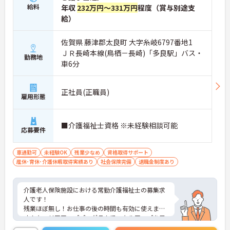
給料
年収
232万円～331万円
程度（賞与別途支
給）
佐賀県 藤津郡太良町 大字糸岐6797番地1
ＪＲ長崎本線(鳥栖－長崎)「多良駅」バス・
勤務地
車6分
正社員(正職員)
雇用形態
■介護福祉士資格 ※未経験相談可能
応募要件
車通勤可
未経験OK
残業少なめ
資格取得サポート
産休･育休･介護休暇取得実績あり
社会保険完備
退職金制度あり
介護老人保険施設における常勤介護福祉士の募集求
人です！
残業ほぼ無し！お仕事の後の時間も有効に使えま
す！キャリアアッププログラムでスキルアップを目
指せます！