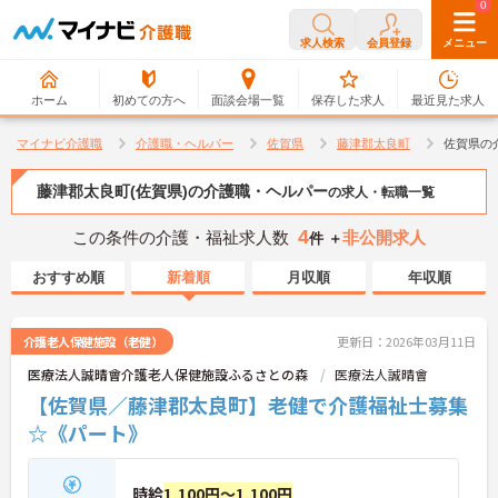
0
0
求人検索
会員登録
メニュー
ホーム
初めての方へ
面談会場一覧
保存した求人
最近見た求人
マイナビ介護職
介護職・ヘルパー
佐賀県
藤津郡太良町
佐賀県の
藤津郡太良町(佐賀県)の介護職・ヘルパー
の求人・転職一覧
4
この条件の介護・福祉求人数
非公開求人
件 ＋
おすすめ順
新着順
月収順
年収順
介護老人保健施設（老健）
更新日：2026年03月11日
医療法人誠晴會介護老人保健施設ふるさとの森
医療法人誠晴會
【佐賀県／藤津郡太良町】老健で介護福祉士募集
☆《パート》
時給
1,100円～1,100円