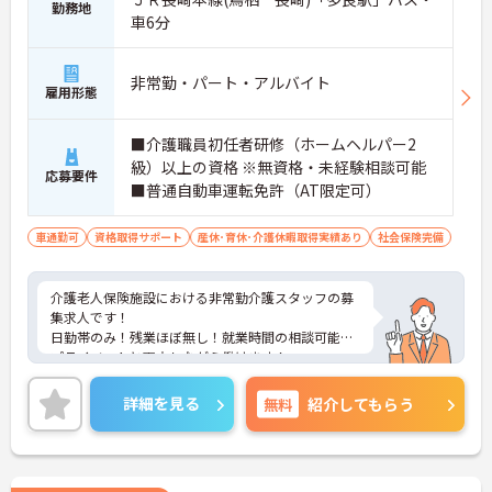
勤務地
車6分
非常勤・パート・アルバイト
雇用形態
■介護職員初任者研修（ホームヘルパー2
級）以上の資格 ※無資格・未経験相談可能
応募要件
■普通自動車運転免許（AT限定可）
車通勤可
資格取得サポート
産休･育休･介護休暇取得実績あり
社会保険完備
介護老人保険施設における非常勤介護スタッフの募
集求人です！
日勤帯のみ！残業ほぼ無し！就業時間の相談可能で
プライベートと両立しながら働けます！
ご興味ある方には、面接のポイントなど、さらに詳
細をお話致しますのでお気軽にご相談ください。
詳細を見る
無料
紹介してもらう