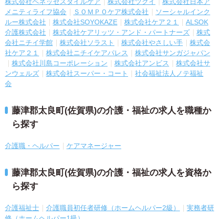
株式会社ベネッセスタイルケア
株式会社ツクイ
株式会社日本ア
メニティライフ協会
ＳＯＭＰＯケア株式会社
ソーシャルインク
ルー株式会社
株式会社SOYOKAZE
株式会社ケア２１
ALSOK
介護株式会社
株式会社ケアリッツ・アンド・パートナーズ
株式
会社ニチイ学館
株式会社ソラスト
株式会社やさしい手
株式会
社ケア２１
株式会社ニチイケアパレス
株式会社サンガジャパン
株式会社川島コーポレーション
株式会社アンビス
株式会社サ
ンウェルズ
株式会社スーパー・コート
社会福祉法人ノテ福祉
会
藤津郡太良町(佐賀県)の介護・福祉の求人を職種か
ら探す
介護職・ヘルパー
ケアマネージャー
藤津郡太良町(佐賀県)の介護・福祉の求人を資格か
ら探す
介護福祉士
介護職員初任者研修（ホームヘルパー2級）
実務者研
修（ホームヘルパー1級）