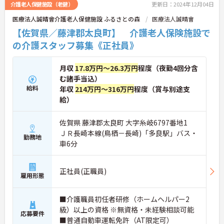
介護老人保健施設（老健）
更新日：2024年12月04日
医療法人誠晴會介護老人保健施設 ふるさとの森
医療法人誠晴會
【佐賀県／藤津郡太良町】 介護老人保険施設で
の介護スタッフ募集《正社員》
月収
17.8万円～26.3万円
程度（夜勤4回分含
む諸手当込）
給料
年収
214万円～316万円
程度（賞与別途支
給）
佐賀県 藤津郡太良町 大字糸岐6797番地1
ＪＲ長崎本線(鳥栖－長崎)「多良駅」バス・
勤務地
車6分
正社員(正職員)
雇用形態
■介護職員初任者研修（ホームヘルパー2
級）以上の資格 ※無資格・未経験相談可能
応募要件
■普通自動車運転免許（AT限定可）