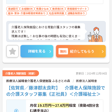
車通勤可
未経験OK
残業少なめ
無資格OK
資格取得サポート
産休･育休･介護休暇取得実績あり
社会保険完備
退職金制度あり
介護老人保険施設における常勤介護スタッフの募集
求人です！
残業ほぼ無し！お仕事の後の時間も有効に使えま
す！キャリアアッププログラムでスキルアップを目
指せます！
ご興味ある方には、面接のポイントなど、さらに詳
詳細を見る
無料
紹介してもらう
細をお話致しますのでお気軽にご相談ください。
介護老人保健施設（老健）
更新日：2024年12月04日
医療法人誠晴會介護老人保健施設 ふるさとの森
医療法人誠晴會
【佐賀県／藤津郡太良町】 介護老人保険施設で
の介護スタッフ募集《正社員》＜介護福祉士＞
月収
19.3万円～27.6万円
程度（夜勤4回分含
む諸手当込）