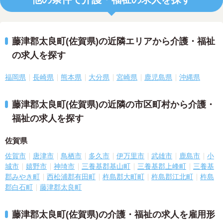
藤津郡太良町(佐賀県)の近隣エリアから介護・福祉
の求人を探す
福岡県
長崎県
熊本県
大分県
宮崎県
鹿児島県
沖縄県
藤津郡太良町(佐賀県)の近隣の市区町村から介護・
福祉の求人を探す
佐賀県
佐賀市
唐津市
鳥栖市
多久市
伊万里市
武雄市
鹿島市
小
城市
嬉野市
神埼市
三養基郡基山町
三養基郡上峰町
三養基
郡みやき町
西松浦郡有田町
杵島郡大町町
杵島郡江北町
杵島
郡白石町
藤津郡太良町
藤津郡太良町(佐賀県)の介護・福祉の求人を雇用形