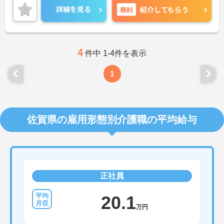
ご興味ある方には、面接のポイントなど、さらに詳
詳細を見る
無料
紹介してもらう
細をお話致しますのでお気軽にご相談ください。
4
件中 1-4件を表示
1
佐賀県の雇用形態別介護職の平均給与
正社員
20.1
万円