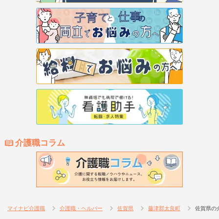
介護職コラム
マイナビ介護職
介護職・ヘルパー
佐賀県
藤津郡太良町
佐賀県の