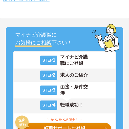
マイナビ介護職に
お気軽にご相談
下さい！
マイナビ介護
1
STEP
職にご登録
2
求人のご紹介
STEP
面接・条件交
3
STEP
渉
4
転職成功！
STEP
転職サポートに登録