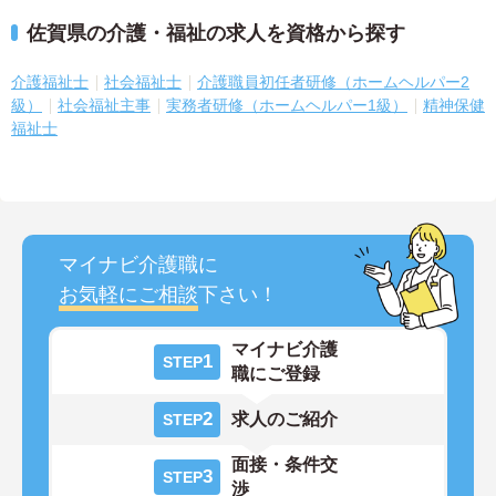
佐賀県の介護・福祉の求人を資格から探す
介護福祉士
社会福祉士
介護職員初任者研修（ホームヘルパー2
級）
社会福祉主事
実務者研修（ホームヘルパー1級）
精神保健
福祉士
マイナビ介護職に
お気軽にご相談
下さい！
マイナビ介護
1
STEP
職にご登録
2
求人のご紹介
STEP
面接・条件交
3
STEP
渉