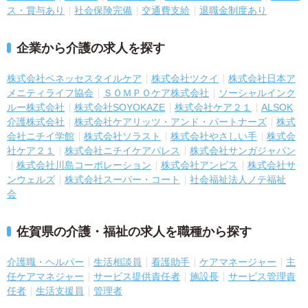
ス・賞与あり
社会保険完備
交通費支給
退職金制度あり
企業から介護の求人を探す
株式会社ベネッセスタイルケア
株式会社ツクイ
株式会社日本ア
メニティライフ協会
ＳＯＭＰＯケア株式会社
ソーシャルインク
ルー株式会社
株式会社SOYOKAZE
株式会社ケア２１
ALSOK
介護株式会社
株式会社ケアリッツ・アンド・パートナーズ
株式
会社ニチイ学館
株式会社ソラスト
株式会社やさしい手
株式会
社ケア２１
株式会社ニチイケアパレス
株式会社サンガジャパン
株式会社川島コーポレーション
株式会社アンビス
株式会社サ
ンウェルズ
株式会社スーパー・コート
社会福祉法人ノテ福祉
会
佐賀県の介護・福祉の求人を職種から探す
介護職・ヘルパー
生活相談員
看護助手
ケアマネージャー
主
任ケアマネジャー
サービス提供責任者
施設長
サービス管理責
任者
生活支援員
管理者