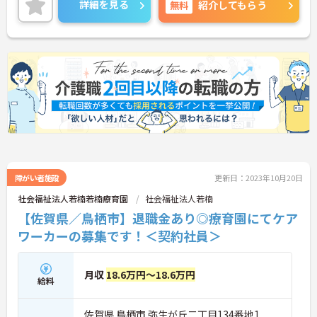
詳細を見る
無料
紹介してもらう
の取得実績もあり、安心して長期で働きやすい環境
が整っています！
ご興味ある方は面接ポイントをお伝えしますので、
お気軽にご連絡ください。
障がい者施設
更新日：2023年10月20日
社会福祉法人若楠若楠療育園
社会福祉法人若楠
【佐賀県／鳥栖市】退職金あり◎療育園にてケア
ワーカーの募集です！＜契約社員＞
月収
18.6万円～18.6万円
給料
佐賀県 鳥栖市 弥生が丘二丁目134番地1