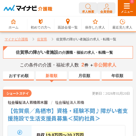
0
0
求人検索
会員登録
メニュー
ホーム
初めての方へ
面談会場一覧
保存した求人
最近見た求人
マイナビ介護職
佐賀県
佐賀県の障がい者施設の求人・転職一覧
佐賀県の障がい者施設
の介護職・福祉の求人・転職一覧
2
この条件の介護・福祉求人数
非公開求人
件 ＋
おすすめ順
新着順
月収順
年収順
ショートステイ
更新日：2026年01月20日
社会福祉法人若楠若木園
社会福祉法人若楠
【佐賀県／鳥栖市】資格・経験不問♪障がい者支
援施設で生活支援員募集＜契約社員＞
月収
19.8万円～20.2万円