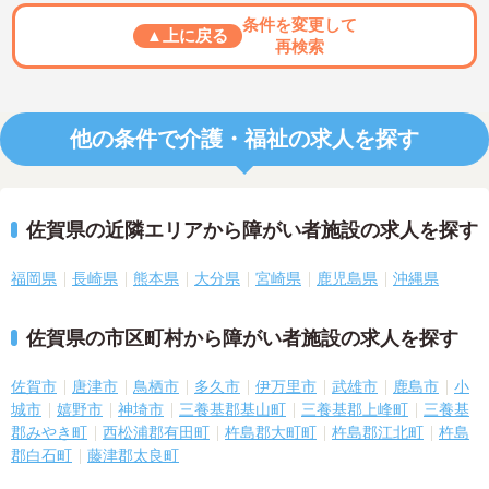
条件を変更して
▲上に戻る
再検索
他の条件で介護・福祉の求人を探す
佐賀県の近隣エリアから障がい者施設の求人を探す
福岡県
長崎県
熊本県
大分県
宮崎県
鹿児島県
沖縄県
佐賀県の市区町村から障がい者施設の求人を探す
佐賀市
唐津市
鳥栖市
多久市
伊万里市
武雄市
鹿島市
小
城市
嬉野市
神埼市
三養基郡基山町
三養基郡上峰町
三養基
郡みやき町
西松浦郡有田町
杵島郡大町町
杵島郡江北町
杵島
郡白石町
藤津郡太良町