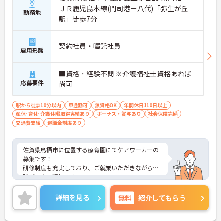
ＪＲ鹿児島本線(門司港－八代)「弥生が丘
勤務地
駅」徒歩7分
契約社員・嘱託社員
雇用形態
■資格・経験不問 ※介護福祉士資格あれば
応募要件
尚可
駅から徒歩10分以内
車通勤可
無資格OK
年間休日110日以上
産休･育休･介護休暇取得実績あり
ボーナス・賞与あり
社会保険完備
交通費支給
退職金制度あり
佐賀県鳥栖市に位置する療育園にてケアワーカーの
募集です！
研修制度も充実しており、ご就業いただきながら勉
強ができる環境です。
ご興味ある方には、面接対策ポイントなど、さらに
詳細をお話しいたしますのでお気軽にご相談くださ
詳細を見る
無料
紹介してもらう
い！