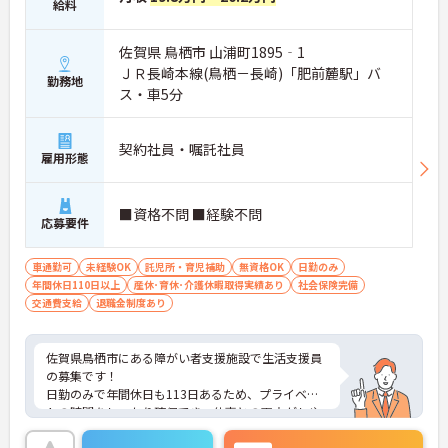
給料
佐賀県 鳥栖市 山浦町1895‐1
ＪＲ長崎本線(鳥栖－長崎)「肥前麓駅」バ
勤務地
ス・車5分
契約社員・嘱託社員
雇用形態
■資格不問 ■経験不問
応募要件
車通勤可
未経験OK
託児所・育児補助
無資格OK
日勤のみ
年間休日110日以上
産休･育休･介護休暇取得実績あり
社会保険完備
交通費支給
退職金制度あり
佐賀県鳥栖市にある障がい者支援施設で生活支援員
の募集です！
日勤のみで年間休日も113日あるため、プライベー
トの時間をしっかり確保でき、仕事との両立がしや
すい職場です◎
また、社会保険完備で退職金制度や介護・育児休業