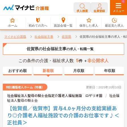
0
0
求人検索
会員登録
メニュー
ホーム
初めての方へ
面談会場一覧
保存した求人
最近見た求人
マイナビ介護職
社会福祉主事
佐賀県
佐賀県の社会福祉主事の求人・転
佐賀県の社会福祉主事
の求人・転職一覧
5
この条件の介護・福祉求人数
非公開求人
件 ＋
おすすめ順
新着順
月収順
年収順
特別養護老人ホーム（特養）
更新日：2025年10月10日
社会福祉法人聖母の騎士会指定介護老人福祉施設 ロザリオ園
社会福
祉法人聖母の騎士会
【佐賀県／佐賀市】賞与4.0ヶ月分の支給実績あ
り◎介護老人福祉施設での介護のお仕事です♪＜
正社員＞