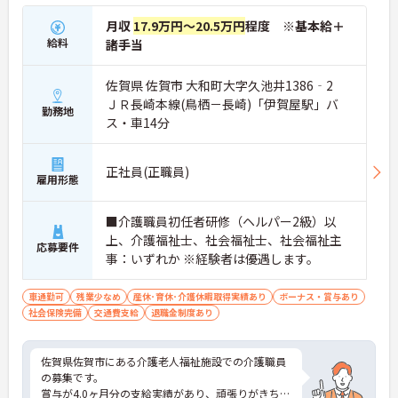
月収
17.9万円～20.5万円
程度 ※基本給＋
給料
諸手当
佐賀県 佐賀市 大和町大字久池井1386‐2
ＪＲ長崎本線(鳥栖－長崎)「伊賀屋駅」バ
勤務地
ス・車14分
正社員(正職員)
雇用形態
■介護職員初任者研修（ヘルパー2級）以
上、介護福祉士、社会福祉士、社会福祉主
応募要件
事：いずれか ※経験者は優遇します。
車通勤可
残業少なめ
産休･育休･介護休暇取得実績あり
ボーナス・賞与あり
社会保険完備
交通費支給
退職金制度あり
佐賀県佐賀市にある介護老人福祉施設での介護職員
の募集です。
賞与が4.0ヶ月分の支給実績があり、頑張りがきちん