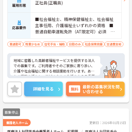
正社員(正職員)
雇用形態
■社会福祉士、精神保健福祉士、社会福祉
主事任用、介護福祉士いずれかの資格 ■
応募要件
普通自動車運転免許（AT限定可）必須 ■
介護福祉士資格の場合は10年以上の経験あ
れば可 ■相談業務経験あれば尚可、未経
車通勤可
残業少なめ
住宅手当・補助
日勤のみ
社会保険完備
交通費支給
験の方は要相談
地域に密着した高齢者福祉サービスを提供する法人
での募集です。ご利用者やそのご家族に寄り添い、
介護や社会福祉に関する相談援助を行います。あな
たの経験を活かし、地域の方々の生活を支える重要
な役割を担っていただきます。充実した福利厚生、1
最新の募集状況を問
7時台定時で残業は月平均10時間程度とプライベー
詳細を見る
無料
い合わせる
トとの両立が可能です。地元に貢献したい方、ぜひ
ご応募ください。
募集停止
養護老人ホーム
更新日：2026年01月15日
医療法人社団芳香会養護老人ホーム 松風園
医療法人社団芳香会