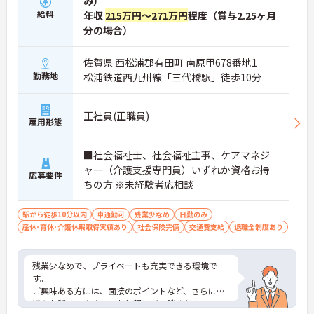
み）
給料
年収
215万円～271万円
程度（賞与2.25ヶ月
分の場合）
佐賀県 西松浦郡有田町 南原甲678番地1
勤務地
松浦鉄道西九州線「三代橋駅」徒歩10分
正社員(正職員)
雇用形態
■社会福祉士、社会福祉主事、ケアマネジ
ャー（介護支援専門員）いずれか資格お持
応募要件
ちの方 ※未経験者応相談
駅から徒歩10分以内
車通勤可
残業少なめ
日勤のみ
産休･育休･介護休暇取得実績あり
社会保険完備
交通費支給
退職金制度あり
残業少なめで、プライベートも充実できる環境で
す。
ご興味ある方には、面接のポイントなど、さらに詳
細をお話致しますのでお気軽にご相談ください。