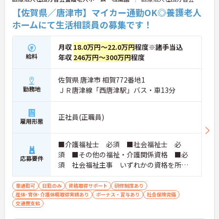
【佐賀県／唐津市】マイカー通勤OK◎養護老人
ホームにて生活相談員の募集です！
月収
18.0万円～22.0万円
程度※諸手当込
給料
年収
246万円～300万円
程度
佐賀県 唐津市 相賀772番地1
勤務地
ＪＲ唐津線「西唐津駅」バス・車13分
正社員(正職員)
雇用形態
■介護福祉士 必須 ■社会福祉士 必
須 ■その他の福祉・介護関係資格 ■必
応募要件
須 社会福祉主事 いずれかの資格を所持
で可 ■普通自動車運転免許 あれば尚可
（ＡＴ限定可） ■必要なPCスキル パソコ
車通勤可
日勤のみ
資格取得サポート
研修制度あり
産休･育休･介護休暇取得実績あり
ン基本操作
ボーナス・賞与あり
社会保険完備
交通費支給