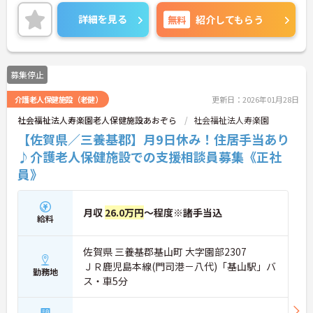
詳細を見る
無料
紹介してもらう
募集停止
介護老人保健施設（老健）
更新日：2026年01月28日
社会福祉法人寿楽園老人保健施設あおぞら
社会福祉法人寿楽園
【佐賀県／三養基郡】月9日休み！住居手当あり
♪介護老人保健施設での支援相談員募集《正社
員》
月収
26.0万円
～程度※諸手当込
給料
佐賀県 三養基郡基山町 大字園部2307
ＪＲ鹿児島本線(門司港－八代)「基山駅」バ
勤務地
ス・車5分