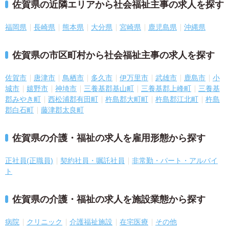
佐賀県の近隣エリアから社会福祉主事の求人を探す
福岡県
長崎県
熊本県
大分県
宮崎県
鹿児島県
沖縄県
佐賀県の市区町村から社会福祉主事の求人を探す
佐賀市
唐津市
鳥栖市
多久市
伊万里市
武雄市
鹿島市
小
城市
嬉野市
神埼市
三養基郡基山町
三養基郡上峰町
三養基
郡みやき町
西松浦郡有田町
杵島郡大町町
杵島郡江北町
杵島
郡白石町
藤津郡太良町
佐賀県の介護・福祉の求人を雇用形態から探す
正社員(正職員)
契約社員・嘱託社員
非常勤・パート・アルバイ
ト
佐賀県の介護・福祉の求人を施設業態から探す
病院
クリニック
介護福祉施設
在宅医療
その他