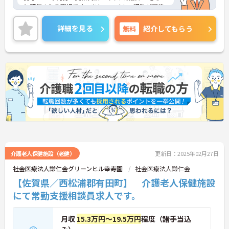
と評価される職場です。また、マイカー通勤が可能
なので、通勤が苦になりません。
ご興味のある方には、面接対策ポイントなど、さら
詳細を見る
無料
紹介してもらう
に詳細をお話しいたしますのでお気軽にご相談くだ
さい！
介護老人保健施設（老健）
更新日：2025年02月27日
社会医療法人謙仁会グリーンヒル幸寿園
社会医療法人謙仁会
【佐賀県／西松浦郡有田町】 介護老人保健施設
にて常勤支援相談員求人です。
月収
15.3万円～19.5万円
程度（諸手当込