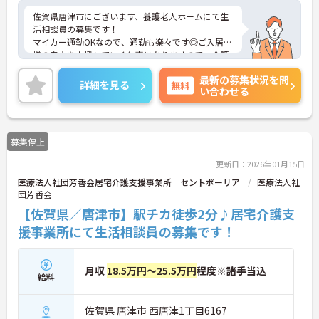
佐賀県唐津市にございます、養護老人ホームにて生
活相談員の募集です！
マイカー通勤OKなので、通勤も楽々です◎ご入居者
様の自立を支援していく仕事になりますので、介護
とは異なる業務となっています。
最新の募集状況を問
ご興味のある方は、マイナビ介護職までお問い合わ
詳細を見る
無料
い合わせる
せください。
募集停止
更新日：2026年01月15日
医療法人社団芳香会居宅介護支援事業所 セントポーリア
医療法人社
団芳香会
【佐賀県／唐津市】駅チカ徒歩2分♪居宅介護支
援事業所にて生活相談員の募集です！
月収
18.5万円～25.5万円
程度※諸手当込
給料
佐賀県 唐津市 西唐津1丁目6167