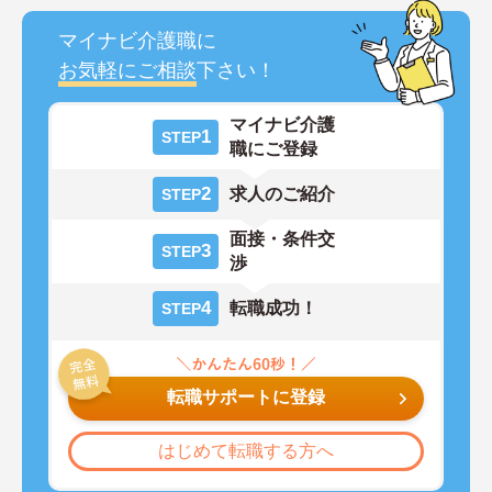
マイナビ介護職に
お気軽にご相談
下さい！
マイナビ介護
1
STEP
職にご登録
2
求人のご紹介
STEP
面接・条件交
3
STEP
渉
4
転職成功！
STEP
転職サポートに登録
はじめて転職する方へ