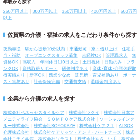
年収から探す
250万円以上
300万円以上
350万円以上
400万円以上
500万円
以上
佐賀県の介護・福祉の求人をこだわり条件から探す
夜勤専従
駅から徒歩10分以内
車通勤可
寮・借り上げ
住宅手
当・補助
オープニングスタッフ募集
未経験OK
管理職求人
無
資格OK
高収入
年間休日110日以上
土日祝休
日勤のみ
ブラ
ンクOK
資格取得サポート
研修制度あり
産休･育休･介護休暇取
得実績あり
新卒OK
残業少なめ
託児所・育児補助あり
ボーナ
ス・賞与あり
社会保険完備
交通費支給
退職金制度あり
企業から介護の求人を探す
株式会社ベネッセスタイルケア
株式会社ツクイ
株式会社日本ア
メニティライフ協会
ＳＯＭＰＯケア株式会社
ソーシャルインク
ルー株式会社
株式会社SOYOKAZE
株式会社ケア２１
ALSOK
介護株式会社
株式会社ケアリッツ・アンド・パートナーズ
株式
会社ニチイ学館
株式会社ソラスト
株式会社やさしい手
株式会