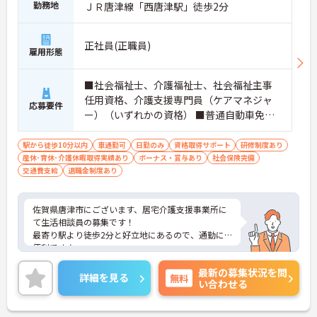
勤務地
ＪＲ唐津線「西唐津駅」徒歩2分
正社員(正職員)
雇用形態
■社会福祉士、介護福祉士、社会福祉主事
任用資格、介護支援専門員（ケアマネジャ
応募要件
ー）（いずれかの資格） ■普通自動車免許
（AT限定可） ■PCスキル：基本的なパソコ
ン業務ができる方 ■生活相談員経験あれば
駅から徒歩10分以内
車通勤可
日勤のみ
資格取得サポート
研修制度あり
産休･育休･介護休暇取得実績あり
尚可
ボーナス・賞与あり
社会保険完備
交通費支給
退職金制度あり
佐賀県唐津市にございます、居宅介護支援事業所に
て生活相談員の募集です！
最寄り駅より徒歩2分と好立地にあるので、通勤に
便利です♪
育児休暇制度がありますので、ライフステージに応
最新の募集状況を問
じて長くお仕事を続けていくことができます◎
詳細を見る
無料
い合わせる
ご興味のある方は、マイナビ介護職までお問い合わ
せください。