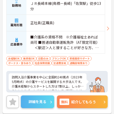
ＪＲ長崎本線(鳥栖－長崎)「佐賀駅」徒歩13
勤務地
分
正社員(正職員)
雇用形態
■介護系の資格不問 ※介護福祉士あれば
尚可 ■普通自動車運転免許（AT限定可能）
応募要件
＜歓迎＞人と接することが好きな方、チ
ームワークを重視する人
未経験OK
無資格OK
日勤のみ
ブランクOK
資格取得サポート
ボーナス・賞与あり
社会保険完備
交通費支給
退職金制度あり
訪問入浴介護事業を中心に全国約240拠点（2023年
5月時点）の介護サービスを展開する大手法人です。
介護未経験からスタートした方は7割以上、しっか
りとしたサポートがあるため安心してご就業いただ
けます。お風呂に入れなくて困っている方に、手を
差し伸べてあげられるとてもやりがいのあるお仕事
詳細を見る
無料
紹介してもらう
です。夜勤なし、完全週休二日制、希望休制度もあ
り、プライベートとの両立もしやすい環境です。ご
興味ある方には、面接対策ポイントなど、さらに詳