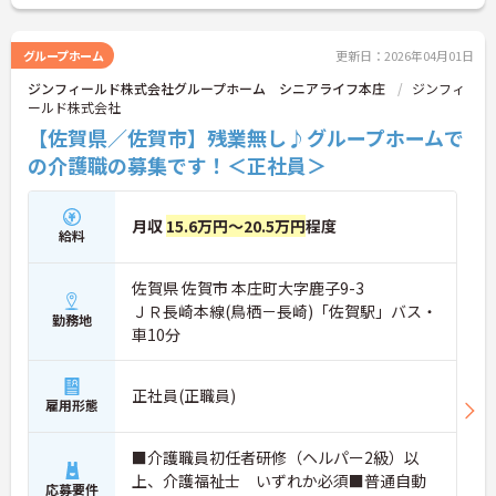
グループホーム
更新日：2026年04月01日
ジンフィールド株式会社グループホーム シニアライフ本庄
ジンフィ
ールド株式会社
【佐賀県／佐賀市】残業無し♪グループホームで
の介護職の募集です！＜正社員＞
月収
15.6万円～20.5万円
程度
給料
佐賀県 佐賀市 本庄町大字鹿子9-3
ＪＲ長崎本線(鳥栖－長崎)「佐賀駅」バス・
勤務地
車10分
正社員(正職員)
雇用形態
■介護職員初任者研修（ヘルパー2級）以
上、介護福祉士 いずれか必須■普通自動
応募要件