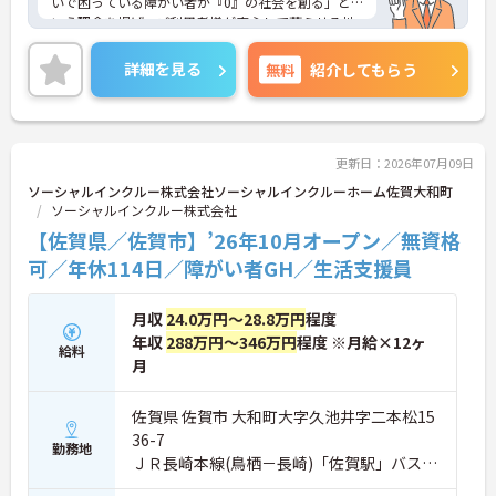
いで困っている障がい者が『0』の社会を創る」と
いう理念を掲げ、ご利用者様が安心して暮らせる地
域社会の実現を目指しています。日中サービス支援
型のホームとして、ご利用者様一人ひとりを尊重し
詳細を見る
無料
紹介してもらう
た温かい支援を提供しています。グループホーム専
用に設計された新築物件を中心に運営しており、清
潔で快適な環境が整っています。入社時の研修をは
じめ、現場でのOJTやオンライン動画研修など、手
厚い教育体制を整えています。これまで培ってこら
更新日：2026年07月09日
れた福祉業界でのご経験や有資格者としての専門性
ソーシャルインクルー株式会社ソーシャルインクルーホーム佐賀大和町
を存分に活かせる環境です。将来的に正社員を目指
ソーシャルインクルー株式会社
すことができる登用制度や、外部研修の受講支援な
【佐賀県／佐賀市】’26年10月オープン／無資格
どもご用意しています。お食事の準備におきまして
も、レシピや食材の宅配サービスを利用することで
可／年休114日／障がい者GH／生活支援員
現場の負担を軽減しています。夜間も複数名体制を
確保しているため、安心して長くご活躍いただけま
月収
24.0万円～28.8万円
程度
す。
年収
288万円～346万円
程度 ※月給×12ヶ
給料
【柔軟な働き方が実現できる環境が整っています】
月
・週1日からの勤務が可能で、平日のみや土日のみ
といったご希望にも柔軟に対応しています
佐賀県 佐賀市 大和町大字久池井字二本松15
・基本残業は発生しないため、プライベートの時間
36-7
やWワークとの両立がしやすい環境です
勤務地
【現場の負担を軽減するサポート体制が充実してい
ＪＲ長崎本線(鳥栖－長崎)「佐賀駅」バス・
ます】
車16分