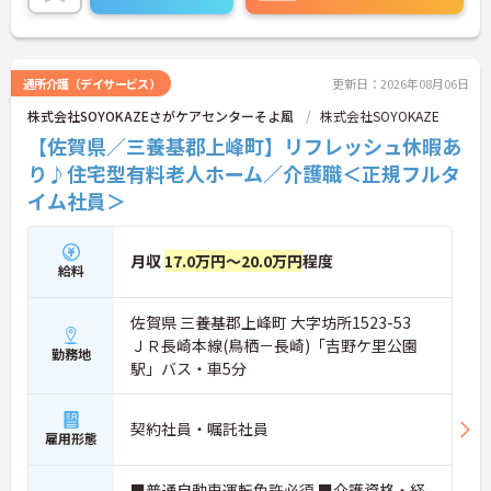
お気軽にお問い合わせください♪
通所介護（デイサービス）
更新日：2026年08月06日
株式会社SOYOKAZEさがケアセンターそよ風
株式会社SOYOKAZE
【佐賀県／三養基郡上峰町】リフレッシュ休暇あ
り♪住宅型有料老人ホーム／介護職＜正規フルタ
イム社員＞
月収
17.0万円～20.0万円
程度
給料
佐賀県 三養基郡上峰町 大字坊所1523-53
ＪＲ長崎本線(鳥栖－長崎)「吉野ケ里公園
勤務地
駅」バス・車5分
契約社員・嘱託社員
雇用形態
■普通自動車運転免許必須 ■介護資格・経