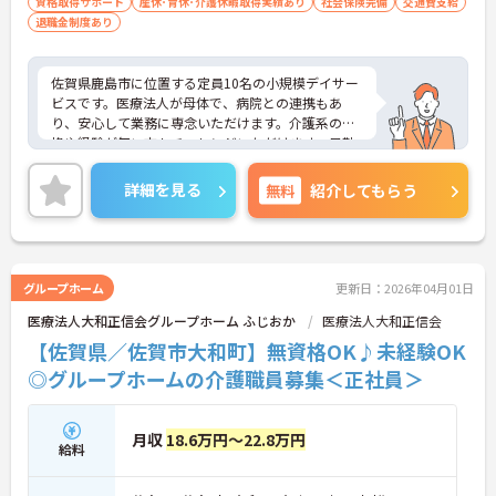
資格取得サポート
産休･育休･介護休暇取得実績あり
社会保険完備
交通費支給
退職金制度あり
佐賀県鹿島市に位置する定員10名の小規模デイサー
ビスです。医療法人が母体で、病院との連携もあ
り、安心して業務に専念いただけます。介護系の資
格や経験が無い方もチャレンジいただけます。日勤
のみのご勤務ですので、生活リズムを整えやすく無
理なくご勤務いただけます♪ご興味のある方には、
詳細を見る
無料
紹介してもらう
面接対策ポイントなど、さらに詳細をお話しいたし
ますのでお気軽にご相談ください！
グループホーム
更新日：2026年04月01日
医療法人大和正信会グループホーム ふじおか
医療法人大和正信会
【佐賀県／佐賀市大和町】無資格OK♪未経験OK
◎グループホームの介護職員募集＜正社員＞
月収
18.6万円～22.8万円
給料