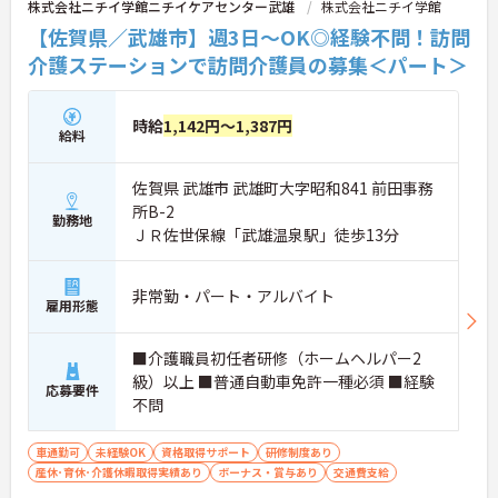
株式会社ニチイ学館ニチイケアセンター武雄
株式会社ニチイ学館
方におすすめです。
【佐賀県／武雄市】週3日～OK◎経験不問！訪問
★おすすめPOINT★
介護ステーションで訪問介護員の募集＜パート＞
・生活支援員からスタートし、サービス管理責任者
やエリアマネージャーへと続く明確なステップアッ
プの道筋が用意されています。急成長中の企業であ
時給
1,142円～1,387円
るためポストも豊富にあり、専門性を高めながらマ
給料
ネジメント職への挑戦も視野に入れていただけま
す。
佐賀県 武雄市 武雄町大字昭和841 前田事務
・年間休日114日、残業月平均10時間程度という就
業環境に加え、産前産後休暇や育児休暇制度がしっ
所B-2
勤務地
かりと整備されています。オンとオフの切り替えを
ＪＲ佐世保線「武雄温泉駅」徒歩13分
明確にし、心身ともに充実した状態で長くご活躍い
ただけます。
・グループホーム一棟あたりの入居者様20名定員を
非常勤・パート・アルバイト
雇用形態
常時2～4名のスタッフで支援、国基準を上回る人員
配置や夜間複数名体制が敷かれているため、業務に
追われることなくご利用者様のペースに合わせたサ
■介護職員初任者研修（ホームヘルパー2
ポートが可能です。施設も専用設計で働きやすく、
級）以上 ■普通自動車免許一種必須 ■経験
ご自身の理想とする福祉を実践できる環境が整って
応募要件
不問
います。
車通勤可
未経験OK
資格取得サポート
研修制度あり
産休･育休･介護休暇取得実績あり
ボーナス・賞与あり
交通費支給