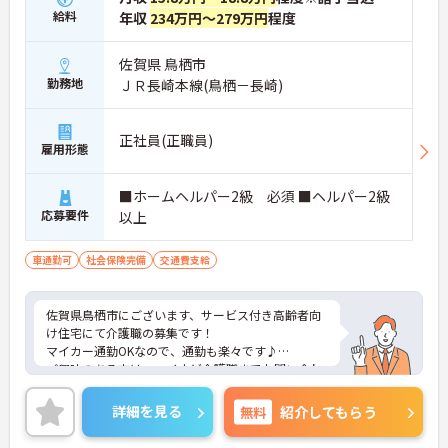
給料
年収
234万円～279万円
程度
佐賀県 鳥栖市
勤務地
ＪＲ長崎本線(鳥栖－長崎)
正社員(正職員)
雇用形態
■ホームヘルパー2級 必須 ■ヘルパー2級
応募要件
以上
車通勤可
社会保険完備
交通費支給
佐賀県鳥栖市にございます、サービス付き高齢者向
け住宅にて介護職の募集です！
マイカー通勤OKなので、通勤も楽々です♪
ご興味のある方は、マイナビ介護職までお問い合わ
せください。
詳細を見る
無料
紹介してもらう