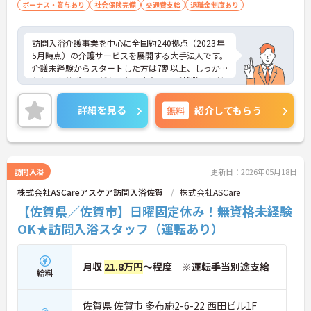
ボーナス・賞与あり
社会保険完備
交通費支給
退職金制度あり
訪問入浴介護事業を中心に全国約240拠点（2023年
5月時点）の介護サービスを展開する大手法人です。
介護未経験からスタートした方は7割以上、しっか
りとしたサポートがあるため安心してご就業いただ
けます。お風呂に入れなくて困っている方に、手を
差し伸べてあげられるとてもやりがいのあるお仕事
詳細を見る
無料
紹介してもらう
です。夜勤なし、完全週休二日制、希望休制度もあ
り、プライベートとの両立もしやすい環境です。ご
興味ある方には、面接対策ポイントなど、さらに詳
細をお話しいたしますのでお気軽にご相談くださ
い！
訪問入浴
更新日：2026年05月18日
株式会社ASCareアスケア訪問入浴佐賀
株式会社ASCare
【佐賀県／佐賀市】日曜固定休み！無資格未経験
OK★訪問入浴スタッフ（運転あり）
月収
21.8万円
～程度 ※運転手当別途支給
給料
佐賀県 佐賀市 多布施2-6-22 西田ビル1F