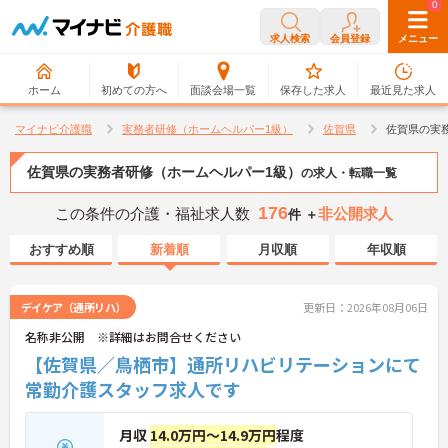
0
0
求人検索
会員登録
メニュー
ホーム
初めての方へ
面談会場一覧
保存した求人
最近見た求人
マイナビ介護職
実務者研修（ホームヘルパー1級）
佐賀県
佐賀県の実
佐賀県の実務者研修（ホームヘルパー1級）
の求人・転職一覧
176
この条件の介護・福祉求人数
非公開求人
件 ＋
おすすめ順
新着順
月収順
年収順
デイケア（通所リハ）
更新日：2026年08月06日
名称非公開 ※詳細はお問合せください
【佐賀県／鳥栖市】通所リハビリテーションにて
常勤介護スタッフ求人です
月収
14.0万円～14.9万円
程度