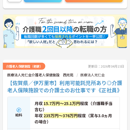
に詳細をお話しいたしますのでお気軽にご相談くだ
さい！
介護老人保健施設（老健）
更新日：2026年04月15日
医療法人光仁会介護老人保健施設 西光苑
医療法人光仁会
【佐賀県／伊万里市】利用可能託児所あり◎介護
老人保険施設での介護士のお仕事です《正社員》
月収
15.7万円～25.1万円
程度（介護職手当
含む）
給料
年収
235万円～376万円
程度（賞与3.0ヵ月
の場合）