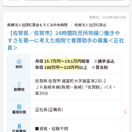
更新日：2026年04月14日
医療法人社団杠葉会もろどみ中央病院
医療法人社団杠葉会
【佐賀県／佐賀市】24時間託児所完備◎働きや
すさを第一に考えた病院で看護助手の募集＜正社
員＞
月収
15.7万円～19.1万円
程度 ※諸手当込
給料
年収
188万円～229万円
以上 ※賞与別
佐賀県 佐賀市 諸富町大字諸富津230-2
ＪＲ長崎本線(鳥栖－長崎)「佐賀駅」バス・
勤務地
車20分
正社員(正職員)
雇用形態
■資格・経験不問
応募要件