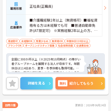
・お食事の準備には食材の宅配サービスを利用して
おり、献立やレシピが決まっているため安心してお
正社員(正職員)
雇用形態
仕事に取り組んでいただけます
・夜間も複数名のスタッフが常駐する人員体制を確
保しており、夜間の見守りや巡回業務も心強い環境
■介護職経験1年以上（無資格可）■福祉資
です
格有る方は未経験でも可 ■普通自動車免
応募要件
【充実した待遇で長期的なご就業を後押ししていま
許(AT限定可) ※実務経験2年以上の方、障
す】
がい者福祉に関する経験をお持ちの方大歓
・駐車場を完備しているためマイカーでのご通勤も
迎
可能です
車通勤可
未経験OK
残業少なめ
無資格OK
年間休日110日以上
・パートの方も年2回の昇給の機会が設けられてい
ブランクOK
オープニングスタッフ募集
社会保険完備
交通費支給
ます
全国に300か所以上（※2025年10月時点）の障がい
者グループホームを展開する法人が母体です。年間
休日は114日あり、夏季・冬季休暇も取得可能。産
前産後・育児休暇制度もあり、子育て中の方も多数
活躍中で、ワークライフバランスを大切にしながら
働ける環境が整っています。研修制度や外部勉強会
詳細を見る
無料
紹介してもらう
の受講支援もあり、スキルアップもしっかりサポー
ト。将来的には管理者やエリアマネージャーへのキ
ャリアアップも目指せます。20代から60代まで幅広
い年代のスタッフが活躍しており、和やかな雰囲気
の職場です。介護経験を活かしたい方、福祉の資格
訪問介護
更新日：2026年06月24日
をお持ちの方、安定した法人でキャリアを築きたい