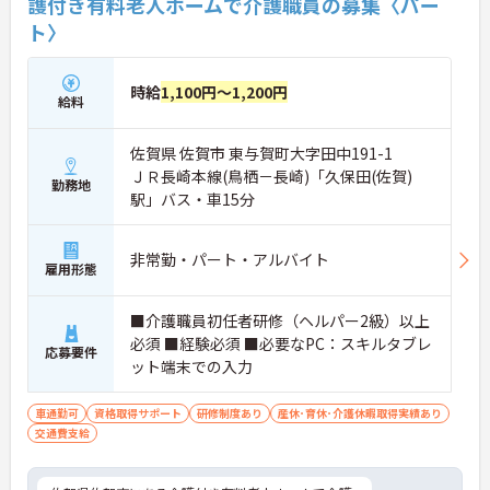
護付き有料老人ホームで介護職員の募集〈パー
ト〉
時給
1,100円～1,200円
給料
佐賀県 佐賀市 東与賀町大字田中191-1
ＪＲ長崎本線(鳥栖－長崎)「久保田(佐賀)
勤務地
駅」バス・車15分
非常勤・パート・アルバイト
雇用形態
■介護職員初任者研修（ヘルパー2級）以上
必須 ■経験必須 ■必要なPC：スキルタブレ
応募要件
ット端末での入力
車通勤可
資格取得サポート
研修制度あり
産休･育休･介護休暇取得実績あり
交通費支給