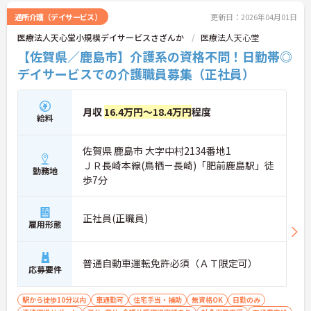
さい！
通所介護（デイサービス）
更新日：2026年04月01日
医療法人天心堂小規模デイサービスさざんか
医療法人天心堂
【佐賀県／鹿島市】介護系の資格不問！日勤帯◎
デイサービスでの介護職員募集（正社員）
月収
16.4万円～18.4万円
程度
給料
佐賀県 鹿島市 大字中村2134番地1
ＪＲ長崎本線(鳥栖－長崎)「肥前鹿島駅」徒
勤務地
歩7分
正社員(正職員)
雇用形態
普通自動車運転免許必須（ＡＴ限定可）
応募要件
駅から徒歩10分以内
車通勤可
住宅手当・補助
無資格OK
日勤のみ