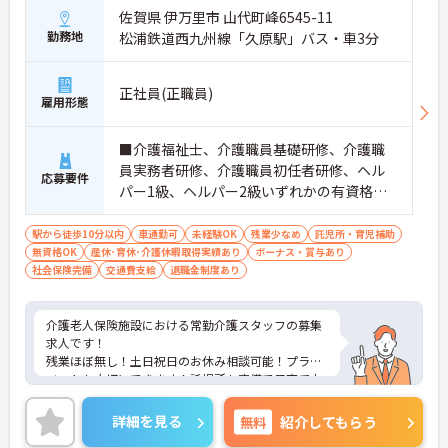
佐賀県 伊万里市 山代町峰6545-11
勤務地
松浦鉄道西九州線「久原駅」バス・車3分
正社員(正職員)
雇用形態
■介護福祉士、介護職員基礎研修、介護職
員実務者研修、介護職員初任者研修、ヘル
応募要件
パー1級、ヘルパー2級いずれかの有資格者
は採用面で優遇 ※無資格・未経験相談可能
駅から徒歩10分以内
車通勤可
未経験OK
残業少なめ
託児所・育児補助
無資格OK
産休･育休･介護休暇取得実績あり
ボーナス・賞与あり
社会保険完備
交通費支給
退職金制度あり
介護老人保険施設における常勤介護スタッフの募集
求人です！
残業ほぼ無し！土日祝日のお休み相談可能！プライ
ベートも大切にできます！託児所も完備で子育て中
の方も安心！
ご興味ある方には、面接のポイントなど、さらに詳
詳細を見る
無料
紹介してもらう
細をお話致しますのでお気軽にご相談ください。