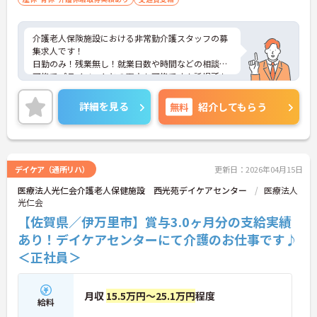
介護老人保険施設における非常勤介護スタッフの募
集求人です！
日勤のみ！残業無し！就業日数や時間などの相談も
可能でプライベートとの両立も可能です！託児所も
完備で子育て中の方も安心！
ご興味ある方には、面接のポイントなど、さらに詳
詳細を見る
無料
紹介してもらう
細をお話致しますのでお気軽にご相談ください。
デイケア（通所リハ）
更新日：2026年04月15日
医療法人光仁会介護老人保健施設 西光苑デイケアセンター
医療法人
光仁会
【佐賀県／伊万里市】賞与3.0ヶ月分の支給実績
あり！デイケアセンターにて介護のお仕事です♪
＜正社員＞
月収
15.5万円～25.1万円
程度
給料