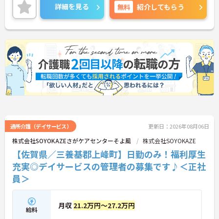
詳細を見る
無料
紹介してもらう
通所介護（デイサービス）
更新日：2026年08月06日
株式会社SOYOKAZEさがケアセンターそよ風
株式会社SOYOKAZE
【佐賀県／三養基郡上峰町】日勤のみ！福利厚生
充実◎デイサービスの管理者の募集です♪＜正社
員＞
月収
21.2万円～27.2万円
給料