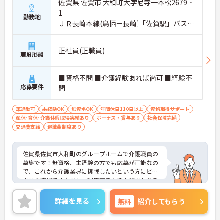
佐賀県 佐賀市 大和町大字尼寺一本松2679‐
1
勤務地
ＪＲ長崎本線(鳥栖－長崎)「佐賀駅」バス・
車14分
正社員(正職員)
雇用形態
■資格不問 ■介護経験あれば尚可 ■経験不
応募要件
問
車通勤可
未経験OK
無資格OK
年間休日110日以上
資格取得サポート
産休･育休･介護休暇取得実績あり
ボーナス・賞与あり
社会保険完備
交通費支給
退職金制度あり
佐賀県佐賀市大和町のグループホームで介護職員の
募集です！無資格、未経験の方でも応募が可能なの
で、これから介護業界に挑戦したいという方にピッ
タリの職場です♪また、利用可能な託児施設もある
ので、ご家族のいる方でも安心して働くことができ
ます◎ご興味のある方は、面接ポイントをお伝えし
詳細を見る
無料
紹介してもらう
ますので、お気軽にご連絡ください。