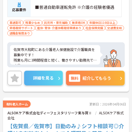
■普通自動車運転免許 ※介護の経験者優遇
応募要件
車通勤可
残業少なめ
託児所・育児補助
無資格OK
年間休日110日以上
資格取得サポート
産休･育休･介護休暇取得実績あり
社会保険完備
交通費支給
退職金制度あり
佐賀市大和町にある介護老人保健施設で介護職員を
募集中です！
残業も月に3時間程度と短く、働きやすい勤務先で
す◎
ご興味ある方には、面接対策ポイントなど、詳細を
お話しいたしますのでお気軽にご相談ください。
詳細を見る
無料
紹介してもらう
有料老人ホーム
更新日：2026年04月06日
ALSOKケア株式会社ディーフェスタリリーフ東与賀Ⅱ
ALSOKケア株式
会社
【佐賀県／佐賀市】日勤のみ♪シフト相談可◎介