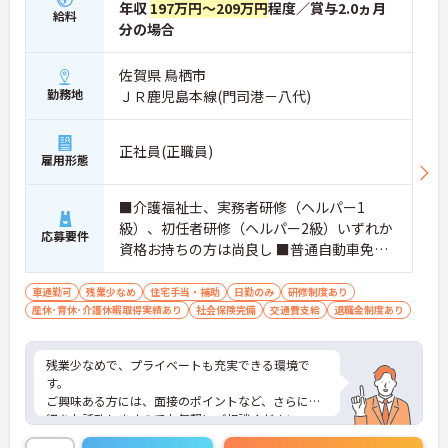
年収
197万円～209万円
程度／賞与2.0ヵ月
給料
分の場合
佐賀県 鳥栖市
勤務地
ＪＲ鹿児島本線(門司港－八代)
正社員(正職員)
雇用形態
■介護福祉士、実務者研修（ヘルパー1
級）、初任者研修（ヘルパー2級）いずれか
応募要件
資格お持ちの方は尚良し ■普通自動車免許
(AT限定可)お持ちの方 ※未経験者、無資格
者応相談
車通勤可
残業少なめ
住宅手当・補助
日勤のみ
研修制度あり
産休･育休･介護休暇取得実績あり
社会保険完備
交通費支給
退職金制度あり
残業少なめで、プライベートも充実できる環境で
す。
ご興味ある方には、面接のポイントなど、さらに詳
細をお話致しますのでお気軽にご相談ください。