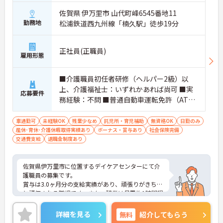
佐賀県 伊万里市 山代町峰6545番地11
勤務地
松浦鉄道西九州線「楠久駅」徒歩19分
正社員(正職員)
雇用形態
■介護職員初任者研修（ヘルパー2級）以
上、介護福祉士：いずれかあれば尚可 ■実
応募要件
務経験：不問 ■普通自動車運転免許（AT限
定可）：必須
車通勤可
未経験OK
残業少なめ
託児所・育児補助
無資格OK
日勤のみ
産休･育休･介護休暇取得実績あり
ボーナス・賞与あり
社会保険完備
交通費支給
退職金制度あり
佐賀県伊万里市に位置するデイケアセンターにて介
護職員の募集です。
賞与は3.0ヶ月分の支給実績があり、頑張りがきちん
と評価される職場です。また、残業は月平均1時間程
度なので、ワークライフバランスを保ちながらご勤
務いただけます。
詳細を見る
無料
紹介してもらう
ご興味のある方には、面接対策ポイントなど、さら