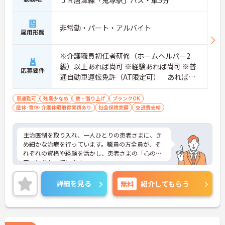
ＪＲ唐津線「鬼塚駅」バス・車5分
非常勤・パート・アルバイト
雇用形態
※介護職員初任者研修（ホームヘルパー2
級）以上あれば尚可 ※経験あれば尚可 ※普
応募要件
通自動車運転免許（AT限定可） あれば尚
可
車通勤可
残業少なめ
寮・借り上げ
ブランクOK
産休･育休･介護休暇取得実績あり
社会保険完備
交通費支給
主治医制を取り入れ、一人ひとりの患者さまに、き
め細かな治療を行っています。職員の方全員が、そ
れぞれの資格や経験を活かし、患者さまの「心のケ
ア」にあたっています。
職員親睦・レクリエーションやサークル・クラブな
ども活発に行われているなど、福利厚生も充実して
詳細を見る
無料
紹介してもらう
います。
職員の方々のことを考え、働きやすい職場環境を整
備している、患者さまにはもちろん、職員の方々に
もやさしい病院です。