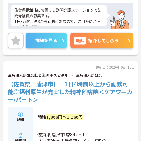
佐賀県武雄市に位置する訪問介護ステーションで訪
問介護員の募集です。
1日3時間、週3から勤務可能なので、ご自身に合わ
せた勤務が可能です♪
また、賞与あり！頑張りはしっかり反映されます！
ご興味のある方はご面接のポイントお伝えしますの
詳細を見る
無料
紹介してもらう
でご気軽にお問い合わせください。
更新日：2026年06月15日
医療法人唐虹会虹と海のホスピタル
医療法人唐虹会
【佐賀県／唐津市】 1日4時間以上から勤務可
能◎福利厚生が充実した精神科病院＜ケアワーカ
ー/パート＞
時給
1,066円～1,166円
給料
佐賀県 唐津市 原842‐1
勤務地