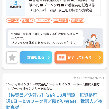
験不問 ■ブランク可 ■介護職員初任者研修
応募要件
（旧ヘルパー2級）以上をお持ちの方歓迎
未経験OK
無資格OK
ブランクOK
社会保険完備
交通費支給
佐賀県三養基郡上峰町に位置する住宅型有料老人ホ
ームです。
リフレッシュ休暇もあるので、メリハリを付けて働
くことができます！
高齢者福祉に興味がある方、お年寄りと接すること
や話をすることが好きな方にもおすすめな求人で
詳細を見る
無料
紹介してもらう
す。
ご興味をお持ちの方はお気軽にお問い合わせくださ
い。
更新日：2026年07月09日
ソーシャルインクルー株式会社ソーシャルインクルーホーム佐賀大和町
ソーシャルインクルー株式会社
【佐賀県／佐賀市】’26年10月開設／無資格可／
週1日～＆Wワーク可／障がい者GH／世話人／夜
勤専従