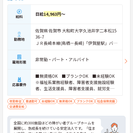
日給
14,963円
～
給料
佐賀県 佐賀市 大和町大字久池井字二本松15
36-7
勤務地
ＪＲ長崎本線(鳥栖－長崎)「伊賀屋駅」バ
ス・車12分
非常勤・パート・アルバイト
雇用形態
■無資格OK ■ブランクOK ■未経験OK
※福祉系業務経験者、障害者支援施設経験
応募要件
者、生活支援員、障害者支援員、就労支援
員、生活相談員等の経験歓迎
夜勤専従
車通勤可
未経験OK
無資格OK
ブランクOK
社会保険完備
交通費支給
全国に約300施設ほどの障がい者グループホームを
展開し、急成長を続けている安定法人です。「住ま