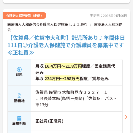
介護老人保健施設（老健）
更新日：2026年04月06日
医療法人大和正信会介護老人保健施設 しょうぶ苑
医療法人大和正信
会
【佐賀県／佐賀市大和町】託児所あり♪年間休日
111日◎介護老人保健施で介護職員を募集中です
≪正社員≫
月収
16.4万円～21.8万円
程度／固定残業代
込み
給料
年収
224万円～298万円
程度／賞与込み
佐賀県 佐賀市 大和町尼寺３２２７－１
ＪＲ長崎本線(鳥栖－長崎)「佐賀駅」バス・
勤務地
車13分
正社員(正職員)
雇用形態