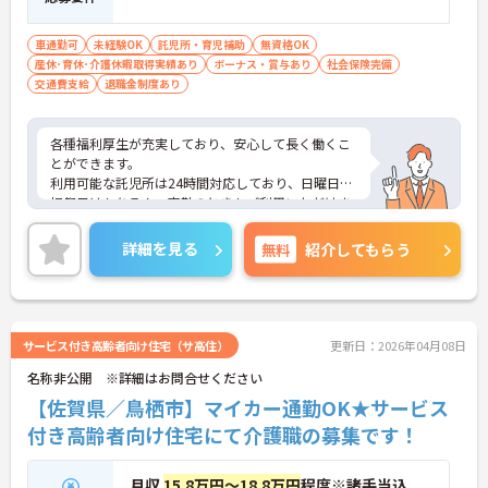
車通勤可
未経験OK
託児所・育児補助
無資格OK
産休･育休･介護休暇取得実績あり
ボーナス・賞与あり
社会保険完備
交通費支給
退職金制度あり
各種福利厚生が充実しており、安心して長く働くこ
とができます。
利用可能な託児所は24時間対応しており、日曜日や
祝祭日はもちろん、夜勤のときもご利用いただけま
す。
ご興味がある方は是非一度マイナビまでお問い合わ
詳細を見る
無料
紹介してもらう
せください。さらに詳細などお伝えします！
サービス付き高齢者向け住宅（サ高住）
更新日：2026年04月08日
名称非公開 ※詳細はお問合せください
【佐賀県／鳥栖市】マイカー通勤OK★サービス
付き高齢者向け住宅にて介護職の募集です！
月収
15.8万円～18.8万円
程度※諸手当込