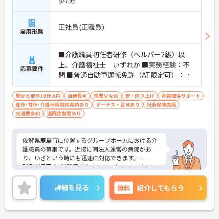
正社員(正職員)
雇用形態
■介護職員初任者研修（ヘルパー2級）以
上、介護福祉士 いずれか ■実務経験：不
応募要件
問 ■普通自動車運転免許（AT限定可）：必
須
駅から徒歩10分以内
車通勤可
残業少なめ
寮・借り上げ
資格取得サポート
産休･育休･介護休暇取得実績あり
ボーナス・賞与あり
社会保険完備
交通費支給
退職金制度あり
佐賀県鹿島市に位置するグループホームにおける介
護職員の募集です。近接に同法人運営の病院があ
り、いざという時にも迅速に対応できます。
残業が月平均1時間程度なのでワークライフバラン
スを保ちながらご勤務いただけます。また、施設は
最寄駅より徒歩圏内とアクセスに便利な立地にあり
詳細を見る
無料
紹介してもらう
ます。
ご興味のある方には、面接対策ポイントなど、さら
に詳細をお話しいたしますのでお気軽にご相談くだ