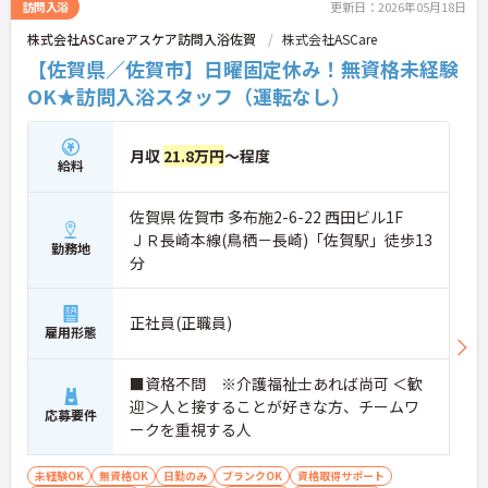
訪問入浴
更新日：2026年05月18日
株式会社ASCareアスケア訪問入浴佐賀
株式会社ASCare
【佐賀県／佐賀市】日曜固定休み！無資格未経験
OK★訪問入浴スタッフ（運転なし）
月収
21.8万円
～程度
給料
佐賀県 佐賀市 多布施2-6-22 西田ビル1F
ＪＲ長崎本線(鳥栖－長崎)「佐賀駅」徒歩13
勤務地
分
正社員(正職員)
雇用形態
■資格不問 ※介護福祉士あれば尚可 ＜歓
迎＞人と接することが好きな方、チームワ
応募要件
ークを重視する人
未経験OK
無資格OK
日勤のみ
ブランクOK
資格取得サポート