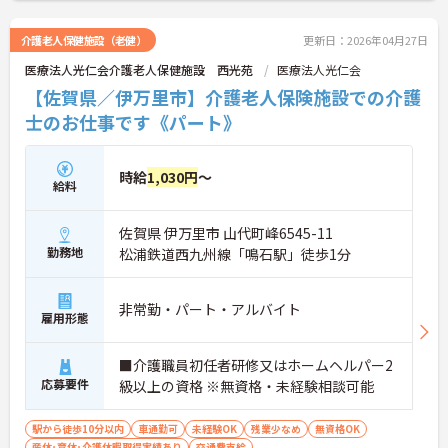
細をお話しいたしますのでお気軽にご相談くださ
い！
介護老人保健施設（老健）
更新日：2026年04月27日
医療法人光仁会介護老人保健施設 西光苑
医療法人光仁会
【佐賀県／伊万里市】介護老人保険施設での介護
士のお仕事です《パート》
時給
1,030円
～
給料
佐賀県 伊万里市 山代町峰6545-11
勤務地
松浦鉄道西九州線「鳴石駅」徒歩1分
非常勤・パート・アルバイト
雇用形態
■介護職員初任者研修又はホームヘルパー2
応募要件
級以上の資格 ※無資格・未経験相談可能
駅から徒歩10分以内
車通勤可
未経験OK
残業少なめ
無資格OK
産休･育休･介護休暇取得実績あり
交通費支給