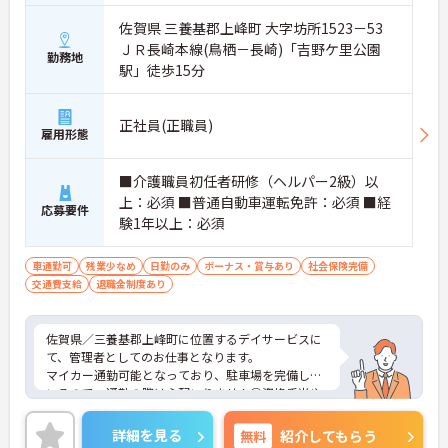
佐賀県 三養基郡上峰町 大字坊所1523－53
ＪＲ長崎本線(鳥栖－長崎)「吉野ケ里公園
勤務地
駅」徒歩15分
正社員(正職員)
雇用形態
■介護職員初任者研修（ヘルパー2級）以
上：必須 ■普通自動車運転免許：必須 ■経
応募要件
験1年以上：必須
車通勤可
残業少なめ
日勤のみ
ボーナス・賞与あり
社会保険完備
交通費支給
退職金制度あり
佐賀県／三養基郡上峰町に位置するデイサービスに
て、管理者としてのお仕事となります。
マイカー通勤可能となっており、駐車場を完備して
いるので、通勤の際は心配いりません◎資格手当や
精勤手当など充実しているので、安心してお仕事で
きます！
詳細を見る
無料
紹介してもらう
ご興味ある方は面接ポイントをお伝えしますので、