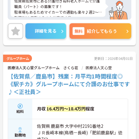
佐賀県佐賀市にある介護付き有料老人ホームで介護
職員〈パート〉の募集です！
駐車場もあるためマイカーでの通勤も楽々♪週2～
勤務OK！日勤のみのお仕事です◎
しっかりとしたフォロー体制で、経験に関わらず安
心してスタートできます。
詳細を見る
無料
紹介してもらう
こちらの求人にご興味がございましたら面接のポイ
ントもお伝えしますので是非ご応募お待ちしており
ます。
グループホーム
更新日：2026年04月01日
医療法人天心堂グループホーム さくら荘
医療法人天心堂
【佐賀県／鹿島市】残業：月平均1時間程度◎
《駅チカ》グループホームにて介護のお仕事です
♪＜正社員＞
月収
16.4万円～18.4万円
程度
給料
佐賀県 鹿島市 大字中村2191番地2
ＪＲ長崎本線(鳥栖－長崎)「肥前鹿島駅」徒
勤務地
歩7分