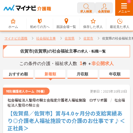
0
0
求人検索
会員登録
メニュー
ホーム
初めての方へ
面談会場一覧
保存した求人
最近見た求人
マイナビ介護職
社会福祉主事
佐賀県
佐賀市
佐賀県の社会福祉主
佐賀市(佐賀県)の社会福祉主事
の求人・転職一覧
1
この条件の介護・福祉求人数
非公開求人
件 ＋
おすすめ順
新着順
月収順
年収順
特別養護老人ホーム（特養）
更新日：2025年10月10日
社会福祉法人聖母の騎士会指定介護老人福祉施設 ロザリオ園
社会福
祉法人聖母の騎士会
【佐賀県／佐賀市】賞与4.0ヶ月分の支給実績あ
り◎介護老人福祉施設での介護のお仕事です♪＜
正社員＞