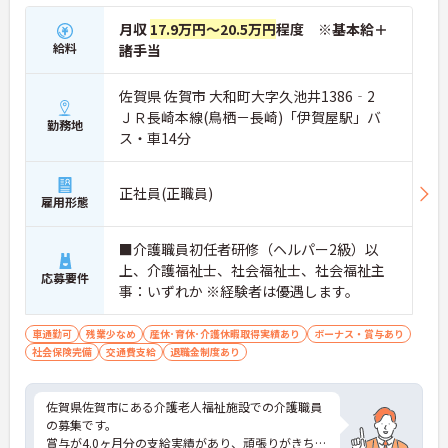
月収
17.9万円～20.5万円
程度 ※基本給＋
給料
諸手当
佐賀県 佐賀市 大和町大字久池井1386‐2
ＪＲ長崎本線(鳥栖－長崎)「伊賀屋駅」バ
勤務地
ス・車14分
正社員(正職員)
雇用形態
■介護職員初任者研修（ヘルパー2級）以
上、介護福祉士、社会福祉士、社会福祉主
応募要件
事：いずれか ※経験者は優遇します。
車通勤可
残業少なめ
産休･育休･介護休暇取得実績あり
ボーナス・賞与あり
社会保険完備
交通費支給
退職金制度あり
佐賀県佐賀市にある介護老人福祉施設での介護職員
の募集です。
賞与が4.0ヶ月分の支給実績があり、頑張りがきちん