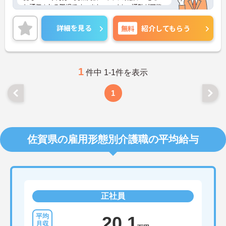
と評価される職場です。また、マイカー通勤が可能
なので、通勤が苦になりません。
ご興味のある方には、面接対策ポイントなど、さら
詳細を見る
無料
紹介してもらう
に詳細をお話しいたしますのでお気軽にご相談くだ
さい！
1
件中 1-1件を表示
1
佐賀県の雇用形態別介護職の平均給与
正社員
20.1