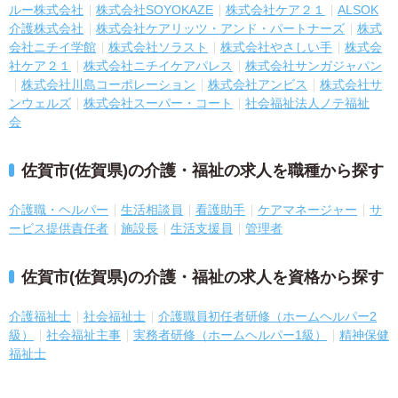
ルー株式会社
株式会社SOYOKAZE
株式会社ケア２１
ALSOK
介護株式会社
株式会社ケアリッツ・アンド・パートナーズ
株式
会社ニチイ学館
株式会社ソラスト
株式会社やさしい手
株式会
社ケア２１
株式会社ニチイケアパレス
株式会社サンガジャパン
株式会社川島コーポレーション
株式会社アンビス
株式会社サ
ンウェルズ
株式会社スーパー・コート
社会福祉法人ノテ福祉
会
佐賀市(佐賀県)の介護・福祉の求人を職種から探す
介護職・ヘルパー
生活相談員
看護助手
ケアマネージャー
サ
ービス提供責任者
施設長
生活支援員
管理者
佐賀市(佐賀県)の介護・福祉の求人を資格から探す
介護福祉士
社会福祉士
介護職員初任者研修（ホームヘルパー2
級）
社会福祉主事
実務者研修（ホームヘルパー1級）
精神保健
福祉士