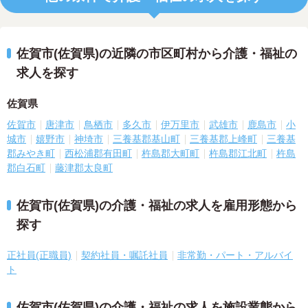
佐賀市(佐賀県)の近隣の市区町村から介護・福祉の
求人を探す
佐賀県
佐賀市
唐津市
鳥栖市
多久市
伊万里市
武雄市
鹿島市
小
城市
嬉野市
神埼市
三養基郡基山町
三養基郡上峰町
三養基
郡みやき町
西松浦郡有田町
杵島郡大町町
杵島郡江北町
杵島
郡白石町
藤津郡太良町
佐賀市(佐賀県)の介護・福祉の求人を雇用形態から
探す
正社員(正職員)
契約社員・嘱託社員
非常勤・パート・アルバイ
ト
佐賀市(佐賀県)の介護・福祉の求人を施設業態から