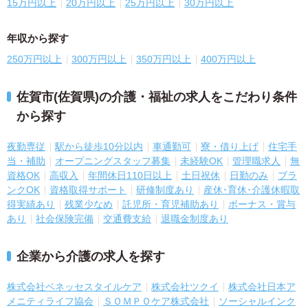
15万円以上
20万円以上
25万円以上
30万円以上
年収から探す
250万円以上
300万円以上
350万円以上
400万円以上
佐賀市(佐賀県)の介護・福祉の求人をこだわり条件
から探す
夜勤専従
駅から徒歩10分以内
車通勤可
寮・借り上げ
住宅手
当・補助
オープニングスタッフ募集
未経験OK
管理職求人
無
資格OK
高収入
年間休日110日以上
土日祝休
日勤のみ
ブラ
ンクOK
資格取得サポート
研修制度あり
産休･育休･介護休暇取
得実績あり
残業少なめ
託児所・育児補助あり
ボーナス・賞与
あり
社会保険完備
交通費支給
退職金制度あり
企業から介護の求人を探す
株式会社ベネッセスタイルケア
株式会社ツクイ
株式会社日本ア
メニティライフ協会
ＳＯＭＰＯケア株式会社
ソーシャルインク