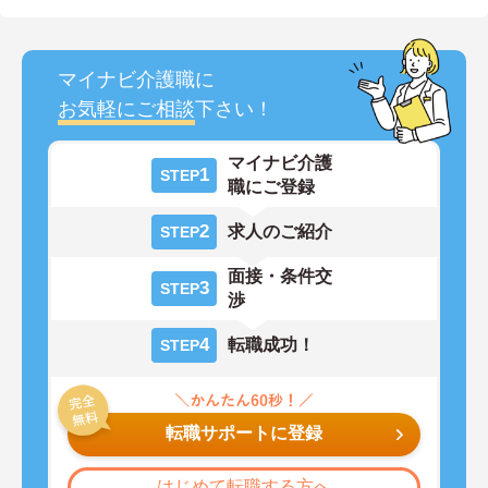
マイナビ介護職に
お気軽にご相談
下さい！
マイナビ介護
1
STEP
職にご登録
2
求人のご紹介
STEP
面接・条件交
3
STEP
渉
4
転職成功！
STEP
転職サポートに登録
はじめて転職する方へ