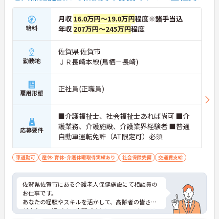
月収
16.0万円～19.0万円
程度※諸手当込
給料
年収
207万円～245万円
程度
佐賀県 佐賀市
勤務地
ＪＲ長崎本線(鳥栖－長崎)
正社員(正職員)
雇用形態
■介護福祉士、社会福祉士あれば尚可 ■介
護業務、介護施設、介護業界経験者 ■普通
応募要件
自動車運転免許（AT限定可）必須
車通勤可
産休･育休･介護休暇取得実績あり
社会保険完備
交通費支給
佐賀県佐賀市にある介護老人保健施設にて相談員の
お仕事です。
あなたの経験やスキルを活かして、高齢者の皆さま
が安心して過ごせる空間づくりにチャレンジしてみ