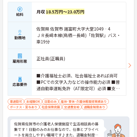
月収
18.5万円～23.0万円
給料
佐賀県 佐賀市 諸富町大字大堂1049‐4
ＪＲ長崎本線(鳥栖－長崎)「佐賀駅」バス・
勤務地
車19分
正社員(正職員)
雇用形態
■介護福祉士必須、社会福祉士あれば尚可
■PCでの文字入力などの操作能力必須 ■普
応募要件
通自動車運転免許（AT限定可）必須 ■支援
相談員としての業務経験あれば尚可 ■経験
不問
車通勤可
未経験OK
日勤のみ
産休･育休･介護休暇取得実績あり
ボーナス・賞与あり
社会保険完備
交通費支給
退職金制度あり
佐賀県佐賀市の介護老人保健施設で生活相談員の募
集です！日勤のみのお仕事なので、仕事とプライベ
ートを両立しやすい職場です♪また、退職金制度も