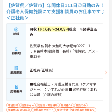
【佐賀県／佐賀市】年間休日111日◎日勤のみ！
介護老人保健施設にて支援相談員のお仕事です♪
＜正社員＞
月収
19.5万円～24.0万円
程度 ※諸手当込
給料
み
佐賀県 佐賀市 大和町大字尼寺3227‐1
ＪＲ長崎本線(鳥栖－長崎)「佐賀駅」バス・
勤務地
車12分
正社員(正職員)
雇用形態
■社会福祉士・介護支援専門員（ケアマネ
ジャー）：いずれか必須 ■実務経験：あれ
応募要件
ば尚可（介護の経験）
車通勤可
残業少なめ
託児所・育児補助
無資格OK
日勤のみ
年間休日110日以上
資格取得サポート
産休･育休･介護休暇取得実績あり