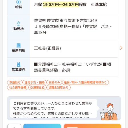
月収
19.0万円～26.0万円
程度 ※基本給
給料
佐賀県 佐賀市 東与賀町下古賀1349
ＪＲ長崎本線(鳥栖－長崎)「佐賀駅」バス・
勤務地
車18分
正社員(正職員)
雇用形態
■介護福祉士・社会福祉士：いずれか ■相
応募要件
談員業務経験：必須
車通勤可
住宅手当・補助
日勤のみ
産休･育休･介護休暇取得実績あり
社会保険完備
交通費支給
退職金制度あり
ご利用者に寄り添い、一人ひとりに合わせた業務が
できる方を募集しています。
残業が少なめなので、家庭との両立がしやすい職場
です。また、賞与が3.0ヶ月分支給実績があるので、
頑張りがきちんと評価される職場環境です。