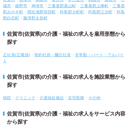
城市
嬉野市
神埼市
三養基郡基山町
三養基郡上峰町
三養基
郡みやき町
西松浦郡有田町
杵島郡大町町
杵島郡江北町
杵島
郡白石町
藤津郡太良町
佐賀市(佐賀県)の介護・福祉の求人を雇用形態から
探す
正社員(正職員)
契約社員・嘱託社員
非常勤・パート・アルバイ
ト
佐賀市(佐賀県)の介護・福祉の求人を施設業態から
探す
病院
クリニック
介護福祉施設
在宅医療
その他
佐賀市(佐賀県)の介護・福祉の求人をサービス内容
から探す