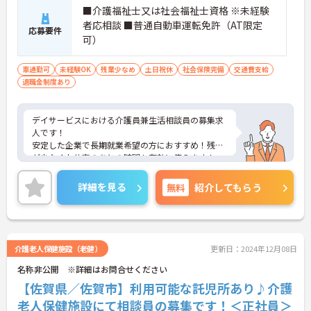
■介護福祉士又は社会福祉士資格 ※未経験
者応相談 ■普通自動車運転免許（AT限定
応募要件
可）
車通勤可
未経験OK
残業少なめ
土日祝休
社会保険完備
交通費支給
退職金制度あり
デイサービスにおける介護員兼生活相談員の募集求
人です！
安定した企業で長期就業希望の方におすすめ！残業
が少なくお仕事のあとの時間も有効に使えます！
ご興味ある方には、面接のポイントなど、さらに詳
細をお話致しますのでお気軽にご相談ください。
詳細を見る
無料
紹介してもらう
介護老人保健施設（老健）
更新日：2024年12月08日
名称非公開 ※詳細はお問合せください
【佐賀県／佐賀市】利用可能な託児所あり♪介護
老人保健施設にて相談員の募集です！＜正社員＞