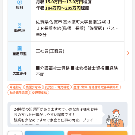
月収
15.0万円～17.0万円
程度
給料
年収
184万円～205万円
程度
佐賀県 佐賀市 高木瀬町大字長瀬1240-1
ＪＲ長崎本線(鳥栖－長崎)「佐賀駅」バス・
勤務地
車8分
正社員(正職員)
雇用形態
■介護福祉士資格 ■社会福祉士資格 ■経験
応募要件
不問
車通勤可
残業少なめ
託児所・育児補助
産休･育休･介護休暇取得実績あり
社会保険完備
交通費支給
24時間の託児所がありますので小さなお子様をお持
ちの方もお仕事がしやすい環境です！
残業も少なめですので家庭と仕事の両立、プライベ
ートも充実出来ます♪
ご興味ある方には、面接対策ポイントなど、さらに