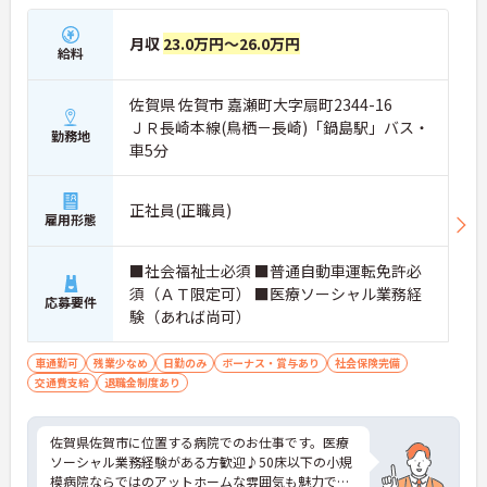
月収
23.0万円～26.0万円
給料
佐賀県 佐賀市 嘉瀬町大字扇町2344-16
ＪＲ長崎本線(鳥栖－長崎)「鍋島駅」バス・
勤務地
車5分
正社員(正職員)
雇用形態
■社会福祉士必須 ■普通自動車運転免許必
須（ＡＴ限定可） ■医療ソーシャル業務経
応募要件
験（あれば尚可）
車通勤可
残業少なめ
日勤のみ
ボーナス・賞与あり
社会保険完備
交通費支給
退職金制度あり
佐賀県佐賀市に位置する病院でのお仕事です。医療
ソーシャル業務経験がある方歓迎♪50床以下の小規
模病院ならではのアットホームな雰囲気も魅力で