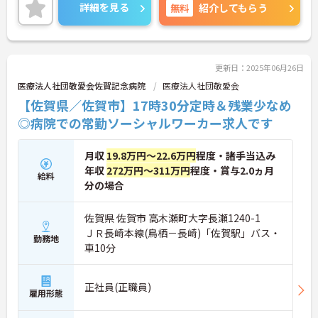
詳細をお話しいたしますのでお気軽にご相談くださ
詳細を見る
無料
紹介してもらう
い。
更新日：2025年06月26日
医療法人社団敬愛会佐賀記念病院
医療法人社団敬愛会
【佐賀県／佐賀市】17時30分定時＆残業少なめ
◎病院での常勤ソーシャルワーカー求人です
月収
19.8万円～22.6万円
程度・諸手当込み
年収
272万円～311万円
程度・賞与2.0ヵ月
給料
分の場合
佐賀県 佐賀市 高木瀬町大字長瀬1240-1
ＪＲ長崎本線(鳥栖－長崎)「佐賀駅」バス・
勤務地
車10分
正社員(正職員)
雇用形態