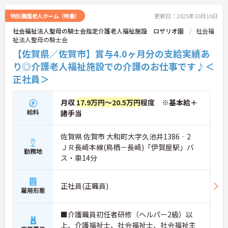
い！
特別養護老人ホーム（特養）
更新日：2025年10月10日
社会福祉法人聖母の騎士会指定介護老人福祉施設 ロザリオ園
社会福
祉法人聖母の騎士会
【佐賀県／佐賀市】賞与4.0ヶ月分の支給実績あ
り◎介護老人福祉施設での介護のお仕事です♪＜
正社員＞
月収
17.9万円～20.5万円
程度 ※基本給＋
給料
諸手当
佐賀県 佐賀市 大和町大字久池井1386‐2
ＪＲ長崎本線(鳥栖－長崎)「伊賀屋駅」バ
勤務地
ス・車14分
正社員(正職員)
雇用形態
■介護職員初任者研修（ヘルパー2級）以
上、介護福祉士、社会福祉士、社会福祉主