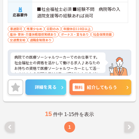
■社会福祉士必須 ■経験不問 病院等の入
応募要件
退院支援等の経験あれば尚可
車通勤可
残業少なめ
日勤のみ
年間休日110日以上
産休･育休･介護休暇取得実績あり
ボーナス・賞与あり
社会保険完備
交通費支給
退職金制度あり
病院での医療ソーシャルワーカーでのお仕事です。
社会福祉士の資格を活かして働ける求人♪あなたの
お持ちの資格で医療ソーシャルワーカーとして活躍
しませんか？年間休日110日、4週8休とお休みがし
っかりとれる環境です！日曜日が固定でお休みなの
で予定も立てやすい♪ご興味のある方には、面接対
詳細を見る
無料
紹介してもらう
策ポイントなどさらに詳細をお話いたしますので、
お気軽にご相談ください。
15
件中 1-15件を表示
1