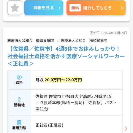
ませんか？
ご興味ある方には、面接対策ポイントなど、さらに
詳細を見る
無料
紹介してもらう
詳細をお話しいたしますのでお気軽にご相談くださ
い。
更新日：2024年08月09日
医療法人公和会 横須賀病院
医療法人公和会 横須賀病院
【佐賀県／佐賀市】4週8休でお休みしっかり！
社会福祉士資格を活かす医療ソーシャルワーカー
＜正社員＞
月収
20.0万円～22.0万円
給料
佐賀県 佐賀市 巨勢町大字高尾324番地15
ＪＲ長崎本線(鳥栖－長崎)「佐賀駅」バス・
勤務地
車11分
正社員(正職員)
雇用形態