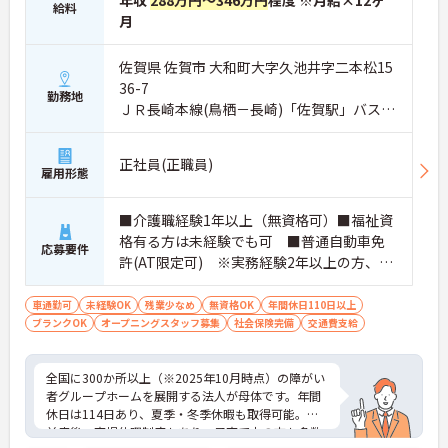
年収
288万円～346万円
程度 ※月給×12ヶ
おり、献立やレシピが決まっているため安心してお
給料
月
仕事に取り組んでいただけます
・夜間も複数名のスタッフが常駐する人員体制を確
保しており、夜間の見守りや巡回業務も心強い環境
佐賀県 佐賀市 大和町大字久池井字二本松15
です
36-7
【充実した待遇で長期的なご就業を後押ししていま
勤務地
ＪＲ長崎本線(鳥栖－長崎)「佐賀駅」バス・
す】
車16分
・駐車場を完備しているためマイカーでのご通勤も
可能です
正社員(正職員)
・パートの方も年2回の昇給の機会が設けられてい
雇用形態
ます
■介護職経験1年以上（無資格可）■福祉資
格有る方は未経験でも可 ■普通自動車免
応募要件
許(AT限定可) ※実務経験2年以上の方、障
がい者福祉に関する経験をお持ちの方大歓
迎
車通勤可
未経験OK
残業少なめ
無資格OK
年間休日110日以上
ブランクOK
オープニングスタッフ募集
社会保険完備
交通費支給
全国に300か所以上（※2025年10月時点）の障がい
者グループホームを展開する法人が母体です。年間
休日は114日あり、夏季・冬季休暇も取得可能。産
前産後・育児休暇制度もあり、子育て中の方も多数