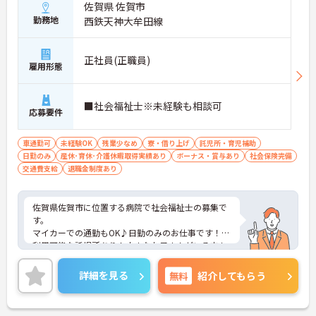
佐賀県 佐賀市
勤務地
西鉄天神大牟田線
正社員(正職員)
雇用形態
■社会福祉士※未経験も相談可
応募要件
車通勤可
未経験OK
残業少なめ
寮・借り上げ
託児所・育児補助
日勤のみ
産休･育休･介護休暇取得実績あり
ボーナス・賞与あり
社会保険完備
交通費支給
退職金制度あり
佐賀県佐賀市に位置する病院で社会福祉士の募集で
す。
マイカーでの通勤もOK♪日勤のみのお仕事です！
利用可能な託児所あり！小さなお子さんがいる方も
安心して働くことができます♪しっかりとしたフォ
ロー体制で、経験に関わらず安心してスタートでき
詳細を見る
無料
紹介してもらう
ます。
ご興味ある方には、面接対策ポイントなど、さらに
詳細をお話しいたしますのでお気軽にご相談くださ