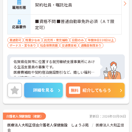
契約社員・嘱託社員
雇用形態
■資格不問 ■普通自動車免許必須（ＡＴ限
応募要件
定可）
車通勤可
残業少なめ
託児所・育児補助
日勤のみ
年間休日110日以上
ボーナス・賞与あり
社会保険完備
交通費支給
退職金制度あり
佐賀県佐賀市に位置する就労継続支援事業所におけ
る生活支援員の募集です。
医療費補助や契約宿泊施設割引など、嬉しい福利厚
生が充実しています♪
年間休日110日！メリハリのある働き方ができます
◎
詳細を見る
無料
紹介してもらう
ご興味のある方には面接ポイントをお伝えしますの
で、お気軽にお問い合わせください！
介護老人保健施設（老健）
更新日：2026年03月06日
医療法人大和正信会介護老人保健施設 しょうぶ苑
医療法人大和正信
会