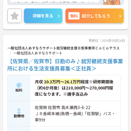
あるので、安心して長く働ける環境が整っています
◎ご興味のある方は、面接ポイントをお伝えします
ので、お気軽にご連絡ください。
詳細を見る
無料
紹介してもらう
更新日：2026年05月26日
一般社団法人あすなろサポート就労継続支援Ｂ型事業所ＣｏＣｏテラス
一般社団法人あすなろサポート
【佐賀県／佐賀市】日勤のみ♪就労継続支援事業
所における生活支援員募集＜正社員＞
月収
20.3万円～26.1万円
程度※研修期間後
（約6か月後）は210,000円～270,000円程
給料
度になります。※諸手当込み
佐賀県 佐賀市 高木瀬西3-6-22
ＪＲ長崎本線(鳥栖－長崎)「佐賀駅」バス・
勤務地
車9分