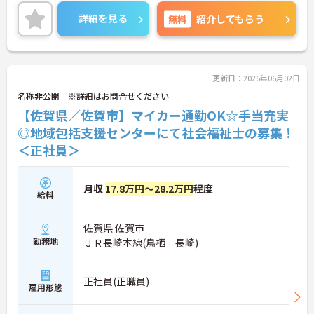
活躍中で、ワークライフバランスを大切にしながら
働ける環境が整っています。研修制度や外部勉強会
詳細を見る
無料
紹介してもらう
の受講支援もあり、スキルアップもしっかりサポー
ト。将来的には管理者やエリアマネージャーへのキ
ャリアアップも目指せます。20代から60代まで幅広
い年代のスタッフが活躍しており、和やかな雰囲気
の職場です。介護経験を活かしたい方、福祉の資格
更新日：2026年06月02日
をお持ちの方、安定した法人でキャリアを築きたい
名称非公開 ※詳細はお問合せください
方におすすめです。
【佐賀県／佐賀市】マイカー通勤OK☆手当充実
★おすすめPOINT★
◎地域包括支援センターにて社会福祉士の募集！
・生活支援員からスタートし、サービス管理責任者
＜正社員＞
やエリアマネージャーへと続く明確なステップアッ
プの道筋が用意されています。急成長中の企業であ
るためポストも豊富にあり、専門性を高めながらマ
月収
17.8万円～28.2万円
程度
ネジメント職への挑戦も視野に入れていただけま
給料
す。
・年間休日114日、残業月平均10時間程度という就
佐賀県 佐賀市
業環境に加え、産前産後休暇や育児休暇制度がしっ
かりと整備されています。オンとオフの切り替えを
勤務地
ＪＲ長崎本線(鳥栖－長崎)
明確にし、心身ともに充実した状態で長くご活躍い
ただけます。
・グループホーム一棟あたりの入居者様20名定員を
正社員(正職員)
雇用形態
常時2～4名のスタッフで支援、国基準を上回る人員
配置や夜間複数名体制が敷かれているため、業務に