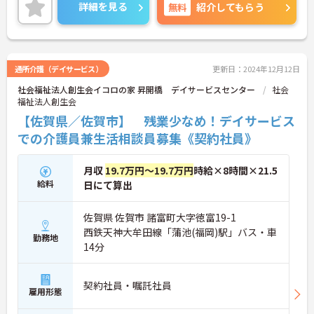
ご興味のある方には、面接対策ポイントなど、さら
詳細を見る
無料
紹介してもらう
に詳細をお話しいたしますのでお気軽にご相談くだ
さい！
通所介護（デイサービス）
更新日：2024年12月12日
社会福祉法人創生会イコロの家 昇開橋 デイサービスセンター
社会
福祉法人創生会
【佐賀県／佐賀市】 残業少なめ！デイサービス
での介護員兼生活相談員募集《契約社員》
月収
19.7万円～19.7万円
時給×8時間×21.5
給料
日にて算出
佐賀県 佐賀市 諸富町大字徳富19-1
西鉄天神大牟田線「蒲池(福岡)駅」バス・車
勤務地
14分
契約社員・嘱託社員
雇用形態