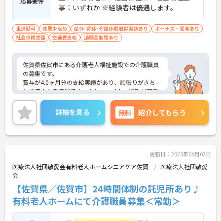
応募要件
事：いずれか ※経験者は優遇します。
車通勤可
残業少なめ
産休･育休･介護休暇取得実績あり
ボーナス・賞与あり
社会保険完備
交通費支給
退職金制度あり
佐賀県佐賀市にある介護老人福祉施設での介護職員
の募集です。
賞与が4.0ヶ月分の支給実績があり、頑張りがきちん
と評価される職場です。また、マイカー通勤が可能
なので、通勤が苦になりません。
ご興味のある方には、面接対策ポイントなど、さら
詳細を見る
無料
紹介してもらう
に詳細をお話しいたしますのでお気軽にご相談くだ
さい！
更新日：2025年09月02日
医療法人社団敬愛会有料老人ホームシニアケア佐賀
医療法人社団敬愛
会
【佐賀県／佐賀市】24時間体制の託児所あり♪
有料老人ホームにて介護職員募集＜常勤＞