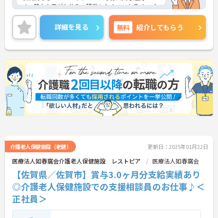
す。基本土日がお休み、残業もなくワークライフバ
ランスを重視した働き方が叶います。ご興味のある
方には、面接対策ポイントなど、さらに詳細をお話
詳細を見る
無料
紹介してもらう
しいたしますのでお気軽にご相談ください！
介護老人保健施設（老健）
更新日：2025年01月22日
医療法人如春窩会介護老人保健施設 レストピア
医療法人如春窩会
【佐賀県／佐賀市】賞与3.0ヶ月分支給実績あり
◎介護老人保健施設での支援相談員のお仕事♪＜
正社員＞