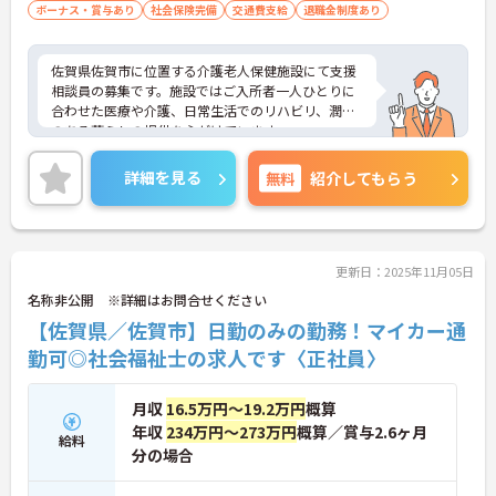
ボーナス・賞与あり
社会保険完備
交通費支給
退職金制度あり
佐賀県佐賀市に位置する介護老人保健施設にて支援
相談員の募集です。施設ではご入所者一人ひとりに
合わせた医療や介護、日常生活でのリハビリ、潤い
のある暮らしの提供を心がけています。
勤務時間は日勤のみなので、プライベートとのメリ
ハリのある働き方が可能です。また、利用可能な託
詳細を見る
無料
紹介してもらう
児所があり、子育て世代の方も安心してご勤務いた
だけます。
ご興味のある方には、面接対策ポイントなど、さら
に詳細をお話しいたしますのでお気軽にご相談くだ
さい！
更新日：2025年11月05日
名称非公開 ※詳細はお問合せください
【佐賀県／佐賀市】日勤のみの勤務！マイカー通
勤可◎社会福祉士の求人です〈正社員〉
月収
16.5万円～19.2万円
概算
年収
234万円～273万円
概算／賞与2.6ヶ月
給料
分の場合