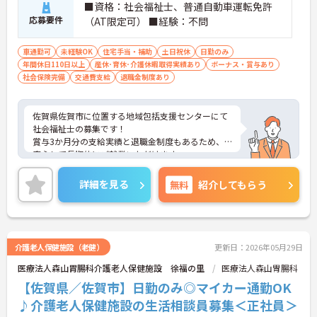
追われることなくご利用者様のペースに合わせたサ
■資格：社会福祉士、普通自動車運転免許
ポートが可能です。施設も専用設計で働きやすく、
応募要件
（AT限定可） ■経験：不問
ご自身の理想とする福祉を実践できる環境が整って
います。
車通勤可
未経験OK
住宅手当・補助
土日祝休
日勤のみ
年間休日110日以上
産休･育休･介護休暇取得実績あり
ボーナス・賞与あり
社会保険完備
交通費支給
退職金制度あり
佐賀県佐賀市に位置する地域包括支援センターにて
社会福祉士の募集です！
賞与3か月分の支給実績と退職金制度もあるため、
安心して長期的にご就業いただけます。
ご興味ある方には、面接対策ポイントなど、さらに
詳細をお話しいたしますのでお気軽にご相談くださ
詳細を見る
無料
紹介してもらう
い！
介護老人保健施設（老健）
更新日：2026年05月29日
医療法人森山胃腸科介護老人保健施設 徐福の里
医療法人森山胃腸科
【佐賀県／佐賀市】日勤のみ◎マイカー通勤OK
♪介護老人保健施設の生活相談員募集＜正社員＞