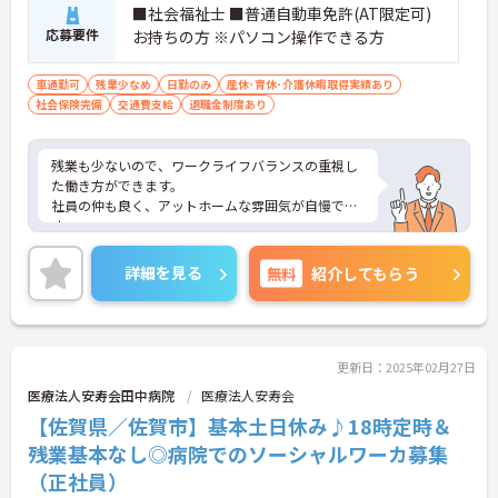
■社会福祉士 ■普通自動車免許(AT限定可)
応募要件
お持ちの方 ※パソコン操作できる方
車通勤可
残業少なめ
日勤のみ
産休･育休･介護休暇取得実績あり
社会保険完備
交通費支給
退職金制度あり
残業も少ないので、ワークライフバランスの重視し
た働き方ができます。
社員の仲も良く、アットホームな雰囲気が自慢で
す。
ご興味ある方には、面接対策ポイントなど、詳細を
お話しいたしますのでお気軽にご相談ください。
詳細を見る
無料
紹介してもらう
更新日：2025年02月27日
医療法人安寿会田中病院
医療法人安寿会
【佐賀県／佐賀市】基本土日休み♪18時定時＆
残業基本なし◎病院でのソーシャルワーカ募集
（正社員）