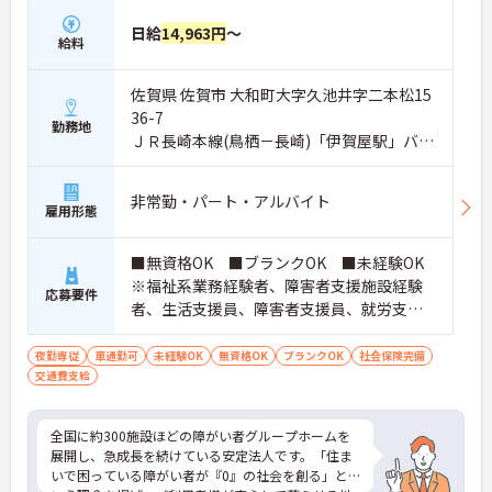
日給
14,963円
～
給料
佐賀県 佐賀市 大和町大字久池井字二本松15
36-7
勤務地
ＪＲ長崎本線(鳥栖－長崎)「伊賀屋駅」バ
ス・車12分
非常勤・パート・アルバイト
雇用形態
■無資格OK ■ブランクOK ■未経験OK
※福祉系業務経験者、障害者支援施設経験
応募要件
者、生活支援員、障害者支援員、就労支援
員、生活相談員等の経験歓迎
夜勤専従
車通勤可
未経験OK
無資格OK
ブランクOK
社会保険完備
交通費支給
全国に約300施設ほどの障がい者グループホームを
展開し、急成長を続けている安定法人です。「住ま
いで困っている障がい者が『0』の社会を創る」と