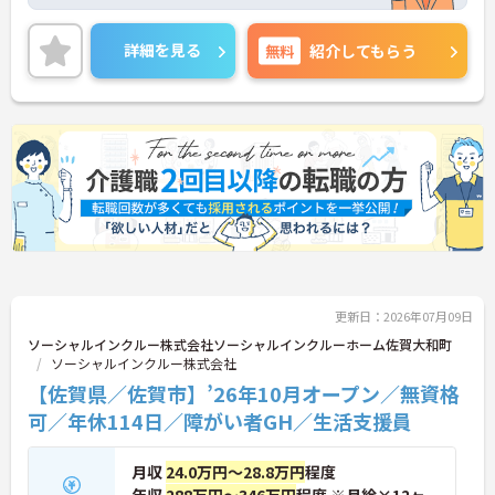
いう理念を掲げ、ご利用者様が安心して暮らせる地
域社会の実現を目指しています。日中サービス支援
型のホームとして、ご利用者様一人ひとりを尊重し
詳細を見る
無料
紹介してもらう
た温かい支援を提供しています。グループホーム専
用に設計された新築物件を中心に運営しており、清
潔で快適な環境が整っています。入社時の研修をは
じめ、現場でのOJTやオンライン動画研修など、手
厚い教育体制を整えています。これまで培ってこら
れた福祉業界でのご経験や有資格者としての専門性
を存分に活かせる環境です。将来的に正社員を目指
すことができる登用制度や、外部研修の受講支援な
どもご用意しています。お食事の準備におきまして
も、レシピや食材の宅配サービスを利用することで
現場の負担を軽減しています。夜間も複数名体制を
確保しているため、安心して長くご活躍いただけま
す。
更新日：2026年07月09日
【柔軟な働き方が実現できる環境が整っています】
ソーシャルインクルー株式会社ソーシャルインクルーホーム佐賀大和町
・週1日からの勤務が可能で、平日のみや土日のみ
ソーシャルインクルー株式会社
といったご希望にも柔軟に対応しています
【佐賀県／佐賀市】’26年10月オープン／無資格
・基本残業は発生しないため、プライベートの時間
可／年休114日／障がい者GH／生活支援員
やWワークとの両立がしやすい環境です
【現場の負担を軽減するサポート体制が充実してい
ます】
月収
24.0万円～28.8万円
程度
・お食事の準備には食材の宅配サービスを利用して