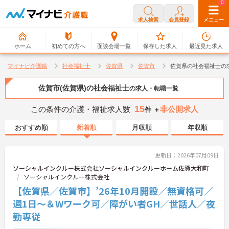
0
0
求人検索
会員登録
メニュー
ホーム
初めての方へ
面談会場一覧
保存した求人
最近見た求人
マイナビ介護職
社会福祉士
佐賀県
佐賀市
佐賀県の社会福祉士の
佐賀市(佐賀県)の社会福祉士
の求人・転職一覧
15
この条件の介護・福祉求人数
非公開求人
件 ＋
おすすめ順
新着順
月収順
年収順
更新日：2026年07月09日
ソーシャルインクルー株式会社ソーシャルインクルーホーム佐賀大和町
ソーシャルインクルー株式会社
【佐賀県／佐賀市】’26年10月開設／無資格可／
週1日～＆Wワーク可／障がい者GH／世話人／夜
勤専従