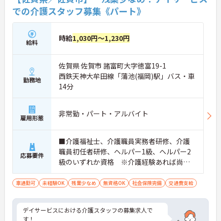
での介護スタッフ募集《パート》
時給
1,030円～1,230円
給料
佐賀県 佐賀市 諸富町大字徳富19-1
西鉄天神大牟田線「蒲池(福岡)駅」バス・車
勤務地
14分
非常勤・パート・アルバイト
雇用形態
■介護福祉士、介護職員実務者研修、介護
職員初任者研修、ヘルパー1級、ヘルパー2
応募要件
級のいずれか資格 ※介護経験あれば尚
可 ※無資格・未経験応相談 ■普通自動車
運転免許（AT限定可）
車通勤可
未経験OK
残業少なめ
無資格OK
社会保険完備
交通費支給
デイサービスにおける介護スタッフの募集求人で
す！