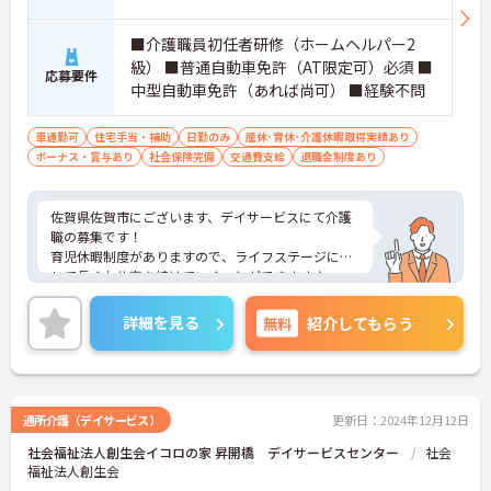
■介護職員初任者研修（ホームヘルパー2
級） ■普通自動車免許（AT限定可）必須 ■
応募要件
中型自動車免許（あれば尚可） ■経験不問
車通勤可
住宅手当・補助
日勤のみ
産休･育休･介護休暇取得実績あり
ボーナス・賞与あり
社会保険完備
交通費支給
退職金制度あり
佐賀県佐賀市にございます、デイサービスにて介護
職の募集です！
育児休暇制度がありますので、ライフステージに応
じて長くお仕事を続けていくことができます♪
その他各種手当も充実しているので、安心してお仕
事に専念できる環境です◎
詳細を見る
無料
紹介してもらう
ご興味のある方は、マイナビ介護職までお問い合わ
せください。
通所介護（デイサービス）
更新日：2024年12月12日
社会福祉法人創生会イコロの家 昇開橋 デイサービスセンター
社会
福祉法人創生会