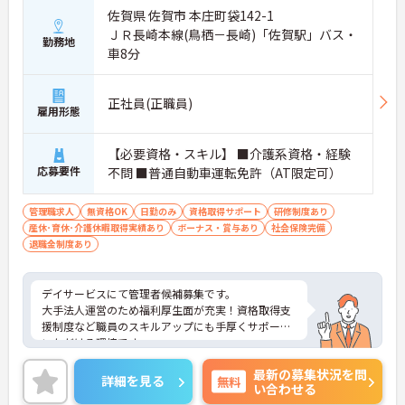
佐賀県 佐賀市 本庄町袋142-1
ＪＲ長崎本線(鳥栖－長崎)「佐賀駅」バス・
勤務地
車8分
正社員(正職員)
雇用形態
【必要資格・スキル】 ■介護系資格・経験
応募要件
不問 ■普通自動車運転免許（AT限定可）
管理職求人
無資格OK
日勤のみ
資格取得サポート
研修制度あり
産休･育休･介護休暇取得実績あり
ボーナス・賞与あり
社会保険完備
退職金制度あり
デイサービスにて管理者候補募集です。
大手法人運営のため福利厚生面が充実！資格取得支
援制度など職員のスキルアップにも手厚くサポート
いただける環境です。
ご興味のある方には、面接対策ポイントなど、さら
最新の募集状況を問
に詳細をお話いたしますので、お気軽にご相談くだ
詳細を見る
無料
い合わせる
さい。