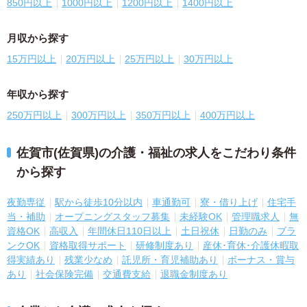
850円以上
1000円以上
1200円以上
1400円以上
月収から探す
15万円以上
20万円以上
25万円以上
30万円以上
年収から探す
250万円以上
300万円以上
350万円以上
400万円以上
佐賀市(佐賀県)の介護・福祉の求人をこだわり条件
から探す
夜勤専従
駅から徒歩10分以内
車通勤可
寮・借り上げ
住宅手
当・補助
オープニングスタッフ募集
未経験OK
管理職求人
無
資格OK
高収入
年間休日110日以上
土日祝休
日勤のみ
ブラ
ンクOK
資格取得サポート
研修制度あり
産休･育休･介護休暇取
得実績あり
残業少なめ
託児所・育児補助あり
ボーナス・賞与
あり
社会保険完備
交通費支給
退職金制度あり