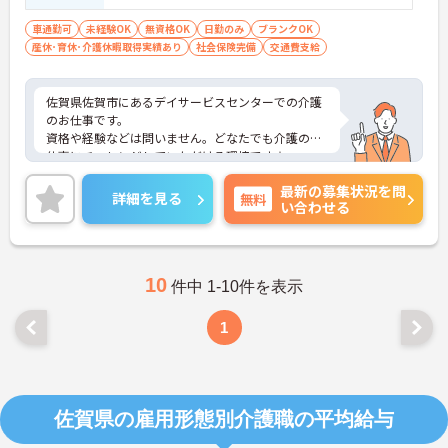
車通勤可
未経験OK
無資格OK
日勤のみ
ブランクOK
産休･育休･介護休暇取得実績あり
社会保険完備
交通費支給
佐賀県佐賀市にあるデイサービスセンターでの介護
のお仕事です。
資格や経験などは問いません。どなたでも介護のお
仕事にチャレンジしていただける環境です☆
働きながら資格を取っていただくことも可能です。
最新の募集状況を問
その場合の休日等は考慮いたします。
詳細を見る
無料
い合わせる
デイサービスなので、朝から夕方のお仕事となりま
す。ご家庭やプライベートを大切にしながらお仕事
に取り組むことができます。
育児休暇取得実績があり、小さなお子様がいらっし
ゃる方に理解があるので、安心して働いて頂ける環
10
件中 1-10件を表示
境です。
マイカー通勤も可能なため、通勤に便利ですよ♪
1
ご興味がある方は是非一度マイナビまでお問合せ下
さい。更に詳細などお伝えします。
佐賀県の雇用形態別介護職の平均給与