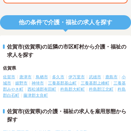
他の条件で介護・福祉の求人を探す
佐賀市(佐賀県)の近隣の市区町村から介護・福祉の
求人を探す
佐賀県
佐賀市
唐津市
鳥栖市
多久市
伊万里市
武雄市
鹿島市
小
城市
嬉野市
神埼市
三養基郡基山町
三養基郡上峰町
三養基
郡みやき町
西松浦郡有田町
杵島郡大町町
杵島郡江北町
杵島
郡白石町
藤津郡太良町
佐賀市(佐賀県)の介護・福祉の求人を雇用形態から
探す