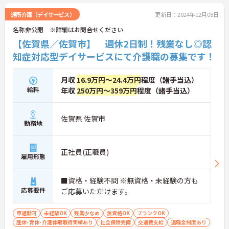
通所介護（デイサービス）
更新日：2024年12月08日
名称非公開 ※詳細はお問合せください
【佐賀県／佐賀市】 週休2日制！残業なし◎認
知症対応型デイサービスにて介護職の募集です！
月収
16.9万円～24.4万円
程度（諸手当込）
給料
年収
250万円～359万円
程度（諸手当込）
佐賀県 佐賀市
勤務地
正社員(正職員)
雇用形態
■資格・経験不問 ※無資格・未経験の方も
応募要件
ご応募いただけます。
車通勤可
未経験OK
残業少なめ
無資格OK
ブランクOK
産休･育休･介護休暇取得実績あり
社会保険完備
交通費支給
退職金制度あり