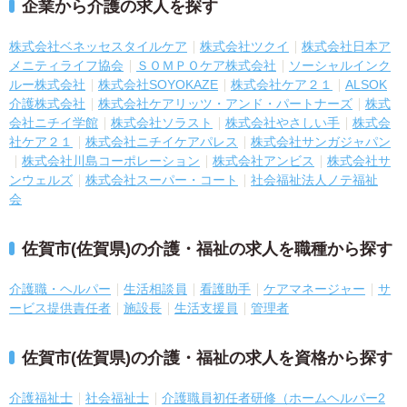
企業から介護の求人を探す
株式会社ベネッセスタイルケア
株式会社ツクイ
株式会社日本ア
メニティライフ協会
ＳＯＭＰＯケア株式会社
ソーシャルインク
ルー株式会社
株式会社SOYOKAZE
株式会社ケア２１
ALSOK
介護株式会社
株式会社ケアリッツ・アンド・パートナーズ
株式
会社ニチイ学館
株式会社ソラスト
株式会社やさしい手
株式会
社ケア２１
株式会社ニチイケアパレス
株式会社サンガジャパン
株式会社川島コーポレーション
株式会社アンビス
株式会社サ
ンウェルズ
株式会社スーパー・コート
社会福祉法人ノテ福祉
会
佐賀市(佐賀県)の介護・福祉の求人を職種から探す
介護職・ヘルパー
生活相談員
看護助手
ケアマネージャー
サ
ービス提供責任者
施設長
生活支援員
管理者
佐賀市(佐賀県)の介護・福祉の求人を資格から探す
介護福祉士
社会福祉士
介護職員初任者研修（ホームヘルパー2