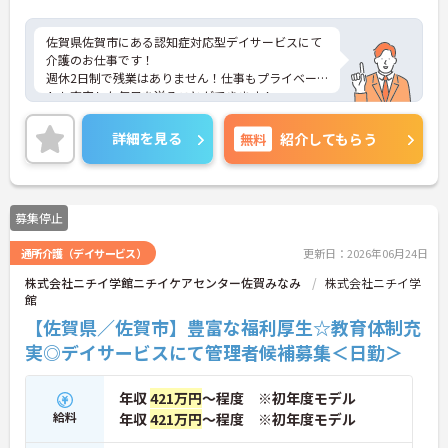
佐賀県佐賀市にある認知症対応型デイサービスにて
介護のお仕事です！
週休2日制で残業はありません！仕事もプライベー
トも充実した毎日を送ることができます！
資格や経験は不問！資格を取ったばかりの方、ブラ
ンクがある方、未経験の方でもご応募可能です◎
詳細を見る
無料
紹介してもらう
ご興味がある方は是非一度マイナビまでお問い合わ
せください！さらに詳細などお伝えします！
募集停止
通所介護（デイサービス）
更新日：2026年06月24日
株式会社ニチイ学館ニチイケアセンター佐賀みなみ
株式会社ニチイ学
館
【佐賀県／佐賀市】豊富な福利厚生☆教育体制充
実◎デイサービスにて管理者候補募集＜日勤＞
年収
421万円
～程度 ※初年度モデル
給料
年収
421万円
～程度 ※初年度モデル