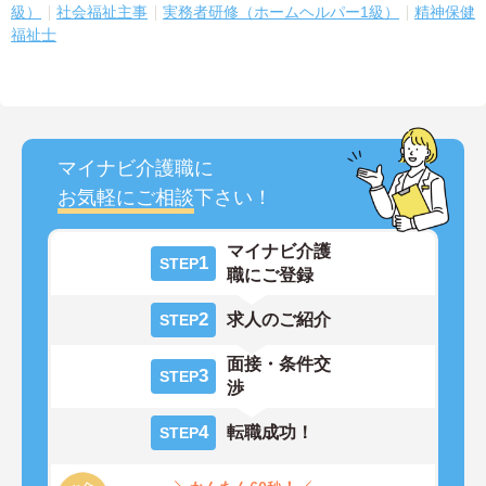
級）
社会福祉主事
実務者研修（ホームヘルパー1級）
精神保健
福祉士
マイナビ介護職に
お気軽にご相談
下さい！
マイナビ介護
1
STEP
職にご登録
2
求人のご紹介
STEP
面接・条件交
3
STEP
渉
4
転職成功！
STEP