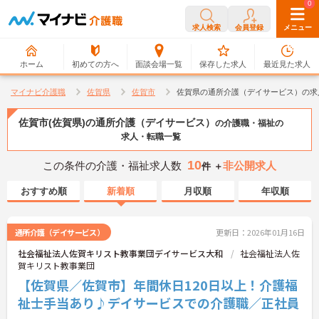
0
0
求人検索
会員登録
メニュー
ホーム
初めての方へ
面談会場一覧
保存した求人
最近見た求人
マイナビ介護職
佐賀県
佐賀市
佐賀県の通所介護（デイサービス）の求
佐賀市(佐賀県)の通所介護（デイサービス）
の介護職・福祉の
求人・転職一覧
10
この条件の介護・福祉求人数
非公開求人
件 ＋
おすすめ順
新着順
月収順
年収順
通所介護（デイサービス）
更新日：2026年01月16日
社会福祉法人佐賀キリスト教事業団デイサービス大和
社会福祉法人佐
賀キリスト教事業団
【佐賀県／佐賀市】年間休日120日以上！介護福
祉士手当あり♪デイサービスでの介護職／正社員