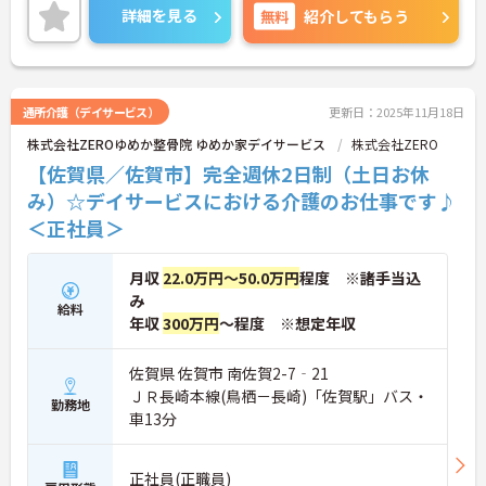
スを保ちながらご勤務いただけます。賞与は3.2ヶ月
詳細を見る
無料
紹介してもらう
分の支給実績があり、頑張りがきちんと評価される
のでモチベーションアップにつながります。
ご興味のある方には、面接対策ポイントなど、さら
に詳細をお話しいたしますのでお気軽にご相談くだ
さい！
通所介護（デイサービス）
更新日：2025年11月18日
株式会社ZEROゆめか整骨院 ゆめか家デイサービス
株式会社ZERO
【佐賀県／佐賀市】完全週休2日制（土日お休
み）☆デイサービスにおける介護のお仕事です♪
＜正社員＞
月収
22.0万円～50.0万円
程度 ※諸手当込
み
給料
年収
300万円
～程度 ※想定年収
佐賀県 佐賀市 南佐賀2-7‐21
ＪＲ長崎本線(鳥栖－長崎)「佐賀駅」バス・
勤務地
車13分
正社員(正職員)