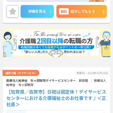
れる方にもおすすめです。各種手当等の福利厚生も
充実♪ご興味のある方には、面接対策ポイントな
ど、さらに詳細をお話しいたしますのでお気軽にご
詳細を見る
無料
紹介してもらう
相談ください！
通所介護（デイサービス）
更新日：2026年01月16日
医療法人純伸会 矢ヶ部医院デイサービスセンター 好日苑
医療法人
純伸会 矢ヶ部医院
【佐賀県／佐賀市】日祝は固定休！デイサービス
センターにおける介護福祉士のお仕事です♪＜正
社員＞