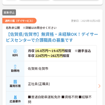
募集停止
通所介護（デイサービス）
更新日：2025年01月20日
名称非公開 ※詳細はお問合せください
【佐賀県/佐賀市】無資格・未経験OK！デイサー
ビスセンターで介護職員の募集です
月収
16.0万円～19.0万円
程度 ※諸手当込
給料
年収
224万円～262万円
程度
佐賀県 佐賀市
勤務地
正社員(正職員)
雇用形態
■普通自動車運転免許 ■資格不問 ■経験不
応募要件
問