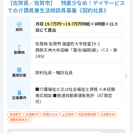
【佐賀県／佐賀市】 残業少なめ！デイサービス
での介護員兼生活相談員募集《契約社員》
月収
19.7万円～19.7万円
時給×8時間×21.5
給料
日にて算出
佐賀県 佐賀市 諸富町大字徳富19-1
西鉄天神大牟田線「蒲池(福岡)駅」バス・車
勤務地
14分
契約社員・嘱託社員
雇用形態
■介護福祉士又は社会福祉士資格 ※未経験
者応相談 ■普通自動車運転免許（AT限定
応募要件
可）
車通勤可
未経験OK
残業少なめ
土日祝休
社会保険完備
交通費支給
退職金制度あり