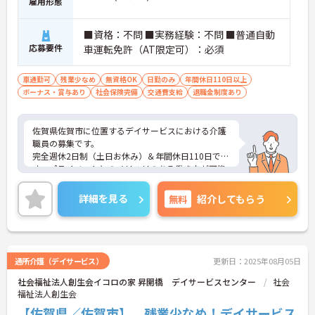
雇用形態
■資格：不問 ■実務経験：不問 ■普通自動
応募要件
車運転免許（AT限定可）：必須
車通勤可
残業少なめ
無資格OK
日勤のみ
年間休日110日以上
ボーナス・賞与あり
社会保険完備
交通費支給
退職金制度あり
佐賀県佐賀市に位置するデイサービスにおける介護
職員の募集です。
完全週休2日制（土日お休み）＆年間休日110日で
す。プライベートとのメリハリのある働き方が可能
です。また、マイカー通勤が可能です。無料駐車場
が完備されており、通勤が苦になりません。
詳細を見る
無料
紹介してもらう
ご興味のある方には、面接対策ポイントなど、さら
に詳細をご案内しますのでお気軽にご相談くださ
い！
通所介護（デイサービス）
更新日：2025年08月05日
社会福祉法人創生会イコロの家 昇開橋 デイサービスセンター
社会
福祉法人創生会
【佐賀県／佐賀市】 残業少なめ！デイサービス