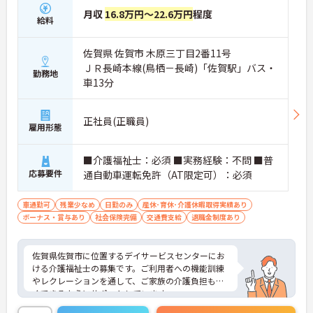
月収
16.8万円～22.6万円
程度
給料
佐賀県 佐賀市 木原三丁目2番11号
ＪＲ長崎本線(鳥栖－長崎)「佐賀駅」バス・
勤務地
車13分
正社員(正職員)
雇用形態
■介護福祉士：必須 ■実務経験：不問 ■普
応募要件
通自動車運転免許（AT限定可）：必須
車通勤可
残業少なめ
日勤のみ
産休･育休･介護休暇取得実績あり
ボーナス・賞与あり
社会保険完備
交通費支給
退職金制度あり
佐賀県佐賀市に位置するデイサービスセンターにお
ける介護福祉士の募集です。ご利用者への機能訓練
やレクレーションを通して、ご家族の介護負担も軽
くできるようにサポートしています。
残業は月平均10時間程度なのでワークライフバラン