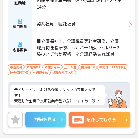
西鉄天神大牟田線「蒲池(福岡)駅」バス・車
勤務地
14分
契約社員・嘱託社員
雇用形態
■介護福祉士、介護職員実務者研修、介護
職員初任者研修、ヘルパー1級、ヘルパー2
応募要件
級のいずれか資格 ※介護経験あれば尚
可 ※無資格・未経験応相談 ■普通自動車
運転免許（AT限定可）
車通勤可
未経験OK
残業少なめ
土日祝休
無資格OK
年間休日110日以上
社会保険完備
交通費支給
退職金制度あり
デイサービスにおける介護スタッフの募集求人で
す！
安定した企業で長期就業希望の方におすすめ！残業
が少なくお仕事のあとの時間も有効に使えます！
ご興味ある方には、面接のポイントなど、さらに詳
細をお話致しますのでお気軽にご相談ください。
詳細を見る
無料
紹介してもらう