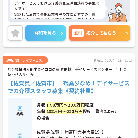
デイサービスにおける介護員兼生活相談員の募集求
人です！
安定した企業で長期就業希望の方におすすめ！残業
が少なくお仕事のあとの時間も有効に使えます！
ご興味ある方には、面接のポイントなど、さらに詳
細をお話致しますのでお気軽にご相談ください。
詳細を見る
無料
紹介してもらう
通所介護（デイサービス）
更新日：2024年12月12日
社会福祉法人創生会イコロの家 昇開橋 デイサービスセンター
社会
福祉法人創生会
【佐賀県／佐賀市】 残業少なめ！デイサービス
での介護スタッフ募集《契約社員》
月収
17.0万円～20.0万円
程度
年収
238万円～280万円
程度 賞与2.0ヵ月
給料
の場合
佐賀県 佐賀市 諸富町大字徳富19-1