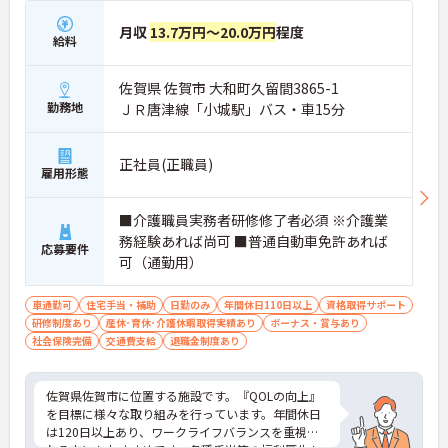
月収
13.7万円～20.0万円
程度
給料
佐賀県 佐賀市 大和町久留間3865-1
勤務地
ＪＲ唐津線「小城駅」バス・車15分
正社員(正職員)
雇用形態
■介護職員実務者研修修了者必須 ※介護業
務経験あれば尚可 ■普通自動車免許あれば
応募要件
可（通勤用）
車通勤可
住宅手当・補助
日勤のみ
年間休日110日以上
資格取得サポート
研修制度あり
産休･育休･介護休暇取得実績あり
ボーナス・賞与あり
社会保険完備
交通費支給
退職金制度あり
佐賀県佐賀市に位置する施設です。『QOLの向上』
を目標に様々な取り組みを行っています。年間休日
は120日以上あり、ワークライフバランスを重視さ