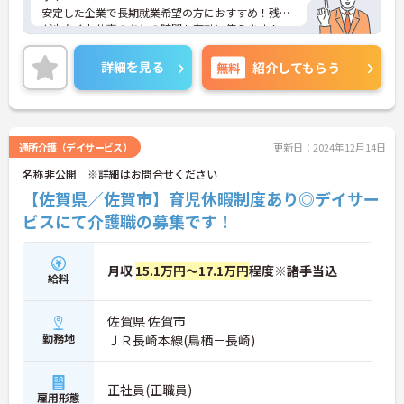
安定した企業で長期就業希望の方におすすめ！残業
が少なくお仕事のあとの時間も有効に使えます！
ご興味ある方には、面接のポイントなど、さらに詳
細をお話致しますのでお気軽にご相談ください。
詳細を見る
無料
紹介してもらう
通所介護（デイサービス）
更新日：2024年12月14日
名称非公開 ※詳細はお問合せください
【佐賀県／佐賀市】育児休暇制度あり◎デイサー
ビスにて介護職の募集です！
月収
15.1万円～17.1万円
程度※諸手当込
給料
佐賀県 佐賀市
勤務地
ＪＲ長崎本線(鳥栖－長崎)
正社員(正職員)
雇用形態