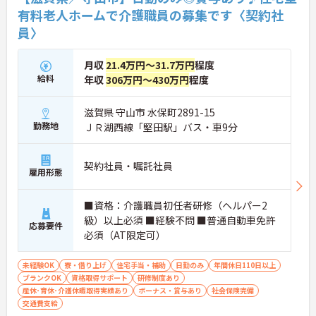
有料老人ホームで介護職員の募集です〈契約社
員〉
月収
21.4万円～31.7万円
程度
給料
年収
306万円～430万円
程度
滋賀県 守山市 水保町2891-15
勤務地
ＪＲ湖西線「堅田駅」バス・車9分
契約社員・嘱託社員
雇用形態
■資格：介護職員初任者研修（ヘルパー2
級）以上必須 ■経験不問 ■普通自動車免許
応募要件
必須（AT限定可）
未経験OK
寮・借り上げ
住宅手当・補助
日勤のみ
年間休日110日以上
ブランクOK
資格取得サポート
研修制度あり
産休･育休･介護休暇取得実績あり
ボーナス・賞与あり
社会保険完備
交通費支給