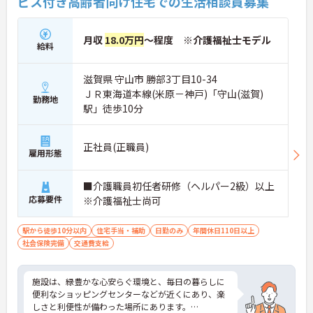
ビス付き高齢者向け住宅での生活相談員募集
月収
18.0万円
～程度 ※介護福祉士モデル
給料
滋賀県 守山市 勝部3丁目10-34
ＪＲ東海道本線(米原－神戸)「守山(滋賀)
勤務地
駅」徒歩10分
正社員(正職員)
雇用形態
■介護職員初任者研修（ヘルパー2級）以上
応募要件
※介護福祉士尚可
駅から徒歩10分以内
住宅手当・補助
日勤のみ
年間休日110日以上
社会保険完備
交通費支給
施設は、緑豊かな心安らぐ環境と、毎日の暮らしに
便利なショッピングセンターなどが近くにあり、楽
しさと利便性が備わった場所にあります。