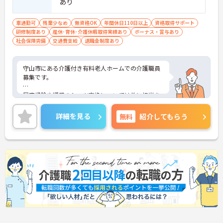
あり
車通勤可
残業少なめ
無資格OK
年間休日110日以上
資格取得サポート
研修制度あり
産休･育休･介護休暇取得実績あり
ボーナス・賞与あり
社会保険完備
交通費支給
退職金制度あり
守山市にある介護付き有料老人ホームでの介護職員
募集です。
居室掃除や通常のシーツ交換については他に担当を
設け、介護職は身体介助に専念できるよう環境改善
をしている施設です。また、スキルアップや資格取
詳細を見る
無料
紹介してもらう
得を目指している職員に対しては、短時間の勉強会
や外部研修を行うなど、年間で研修計画をたててく
ださる法人です。
ご興味ある方には、面接対策ポイントなど、詳細を
お話しいたしますのでお気軽にご相談ください。