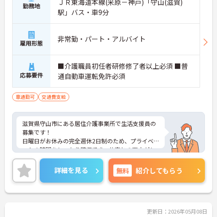
ＪＲ東海道本線(米原－神戸)「守山(滋賀)
勤務地
駅」バス・車9分
非常勤・パート・アルバイト
雇用形態
■介護職員初任者研修修了者以上必須 ■普
応募要件
通自動車運転免許必須
車通勤可
交通費支給
滋賀県守山市にある居住介護事業所で生活支援員の
募集です！
日曜日がお休みの完全週休2日制のため、プライベ
ートの時間をしっかり確保でき、仕事との両立がし
やすい職場です◎
また、残業もないため、終業後の予定も立てやすい
詳細を見る
無料
紹介してもらう
環境です♪
ご興味ある方は面接ポイントをお伝えしますので、
お気軽にご連絡ください。
更新日：2026年05月08日