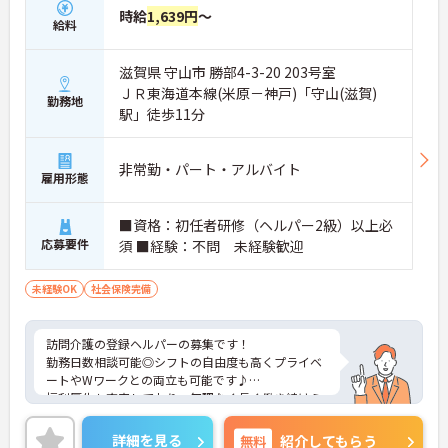
時給
1,639円
～
給料
滋賀県 守山市 勝部4-3-20 203号室
ＪＲ東海道本線(米原－神戸)「守山(滋賀)
勤務地
駅」徒歩11分
非常勤・パート・アルバイト
雇用形態
■資格：初任者研修（ヘルパー2級）以上必
応募要件
須 ■経験：不問 未経験歓迎
未経験OK
社会保険完備
訪問介護の登録ヘルパーの募集です！
勤務日数相談可能◎シフトの自由度も高くプライベ
ートやWワークとの両立も可能です♪
福利厚生も充実しており、無理なく長く働き続けら
れる職場です。
ご興味のある方には、面接対策ポイントなどさらに
詳細を見る
無料
紹介してもらう