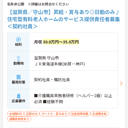
名称非公開 ※詳細はお問合せください
【滋賀県／守山市】昇給・賞与あり◎日勤のみ♪
住宅型有料老人ホームのサービス提供責任者募集
＜契約社員＞
月収
30.0万円～35.0万円
給料
滋賀県 守山市
勤務地
ＪＲ東海道本線(米原－神戸)
契約社員・嘱託社員
雇用形態
■介護職員実務者研修（ヘルパー1級）以上
応募要件
必須 ■経験不問
未経験OK
日勤のみ
ボーナス・賞与あり
社会保険完備
交通費支給
退職金制度あり