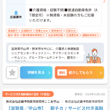
■介護資格・経験不問 ■普通自動車免許（A
T限定可） ※無資格・未経験の方もご応募
応募要件
いただけます。
車通勤可
未経験OK
残業少なめ
無資格OK
日勤のみ
産休･育休･介護休暇取得実績あり
社会保険完備
交通費支給
退職金制度あり
滋賀県守山市・野洲市を中心に、介護老人保健施設
シニアセンターティファニー、デイサービスセンタ
ーサムソン、グループホームサンドラー、居宅介護
支援事業所あのん、
同じくアン、岸本産婦人科の6施設を展開する医療法
人翔英会グループです。
詳細を見る
無料
紹介してもらう
日勤のみのお仕事なので家庭との両立もしやすく、
車通勤もOKなので毎日の勤務に負担がありません！
温かなお人柄のスタッフさんばかりで新しい方でも
なじみやすい環境です♪
ご興味がある方は是非一度マイナビまでお問合せく
サービス付き高齢者向け住宅（サ高住）
更新日：2026年01月13日
ださい！！
株式会社近畿予防医学研究所ここあ守山
株式会社近畿予防医学研究所
【滋賀県／守山市】 駅チカ♪サービス付き高齢