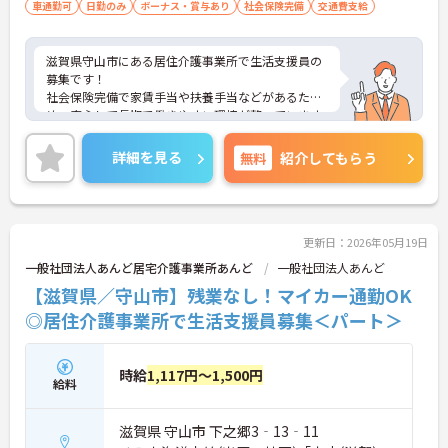
車通勤可
日勤のみ
ボーナス・賞与あり
社会保険完備
交通費支給
滋賀県守山市にある居住介護事業所で生活支援員の
募集です！
社会保険完備で家賃手当や扶養手当などがあるた
め、安心して長期で働きやすい環境が整っています
◎
また、日勤のみの勤務で日曜日が固定でお休みの週
詳細を見る
無料
紹介してもらう
休2日制のため、プライベートの時間をしっかり確
保でき、仕事との両立がしやすい職場です！
ご興味ある方は面接ポイントをお伝えしますので、
お気軽にご連絡ください。
更新日：2026年05月19日
一般社団法人あんど居宅介護事業所あんど
一般社団法人あんど
【滋賀県／守山市】残業なし！マイカー通勤OK
◎居住介護事業所で生活支援員募集＜パート＞
時給
1,117円～1,500円
給料
滋賀県 守山市 下之郷3‐13‐11