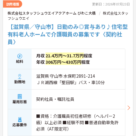
訪問看護
更新日：2026年07月23日
株式会社スタッフシュウエイアクアホーム びわこ大橋
株式会社スタッ
フシュウエイ
【滋賀県／守山市】日勤のみ◎賞与あり♪住宅型
有料老人ホームで介護職員の募集です〈契約社
員〉
月収
21.4万円～31.7万円
程度
給料
年収
306万円～430万円
程度
滋賀県 守山市 水保町2891-214
勤務地
ＪＲ湖西線「堅田駅」バス・車10分
契約社員・嘱託社員
雇用形態
■資格：介護職員初任者研修（ヘルパー2
級）以上必須 ■経験不問 ■普通自動車免許
応募要件
必須（AT限定可）