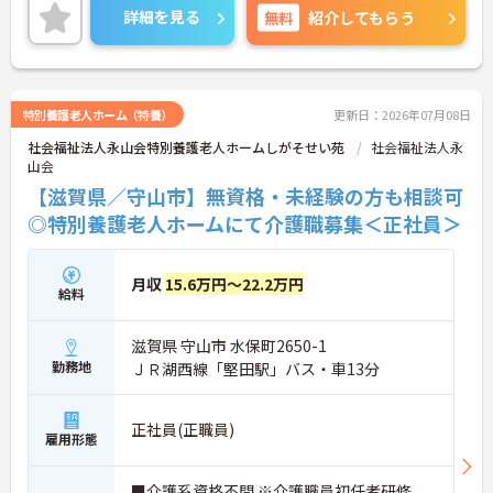
「約2時間」と少なく、週3日～勤務OK！未経験から
詳細を見る
無料
紹介してもらう
でも段階的に学べる体制が整っており、初めての介
護職にも安心の環境です。ご興味のある方には、面
接対策ポイントなど、さらに詳細をお話しいたしま
すのでお気軽にご相談ください！
特別養護老人ホーム（特養）
更新日：2026年07月08日
社会福祉法人永山会特別養護老人ホームしがそせい苑
社会福祉法人永
山会
【滋賀県／守山市】無資格・未経験の方も相談可
◎特別養護老人ホームにて介護職募集＜正社員＞
月収
15.6万円～22.2万円
給料
滋賀県 守山市 水保町2650-1
勤務地
ＪＲ湖西線「堅田駅」バス・車13分
正社員(正職員)
雇用形態
■介護系資格不問 ※介護職員初任者研修