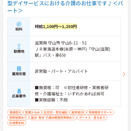
型デイサービスにおける介護のお仕事です♪＜パ
ート＞
時給
1,100円～1,250円
給料
滋賀県 守山市 守山6-11‐51
ＪＲ東海道本線(米原－神戸)「守山(滋賀)
勤務地
駅」バス・車6分
非常勤・パート・アルバイト
雇用形態
■無資格：可 ※初任者研修・実務者研
修・介護福祉士：いずれかあれば尚可
応募要件
■実務経験：不問
車通勤可
残業少なめ
託児所・育児補助
無資格OK
資格取得サポート
研修制度あり
産休･育休･介護休暇取得実績あり
ボーナス・賞与あり
交通費支給