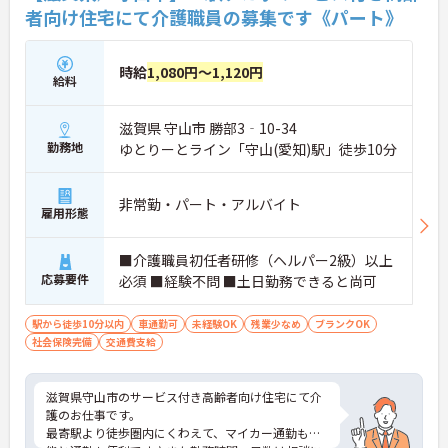
者向け住宅にて介護職員の募集です《パート》
時給
1,080円～1,120円
給料
滋賀県 守山市 勝部3‐10-34
勤務地
ゆとりーとライン「守山(愛知)駅」徒歩10分
非常勤・パート・アルバイト
雇用形態
■介護職員初任者研修（ヘルパー2級）以上
応募要件
必須 ■経験不問 ■土日勤務できると尚可
駅から徒歩10分以内
車通勤可
未経験OK
残業少なめ
ブランクOK
社会保険完備
交通費支給
滋賀県守山市のサービス付き高齢者向け住宅にて介
護のお仕事です。
最寄駅より徒歩圏内にくわえて、マイカー通勤も可