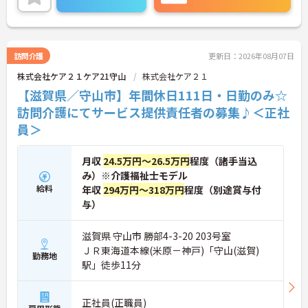
詳細をお話いたしますので、お気軽にご相談くださ
い。
訪問介護
更新日：2026年08月07日
株式会社ケア２１ケア21守山
株式会社ケア２１
【滋賀県／守山市】年間休日111日・日勤のみ☆
訪問介護にてサービス提供責任者の募集♪＜正社
員＞
月収
24.5万円～26.5万円
程度（諸手当込
み）※介護福祉士モデル
給料
年収
294万円～318万円
程度（別途賞与付
与）
滋賀県 守山市 勝部4-3-20 203号室
ＪＲ東海道本線(米原－神戸)「守山(滋賀)
勤務地
駅」徒歩11分
正社員(正職員)