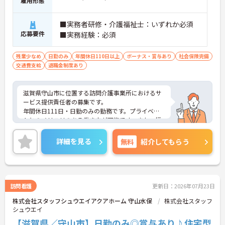
雇用形態
■実務者研修・介護福祉士：いずれか必須
応募要件
■実務経験：必須
残業少なめ
日勤のみ
年間休日110日以上
ボーナス・賞与あり
社会保険完備
交通費支給
退職金制度あり
滋賀県守山市に位置する訪問介護事業所におけるサ
ービス提供責任者の募集です。
年間休日111日・日勤のみの勤務です。プライベー
トとのメリハリのある働き方が可能です。また、福
利厚生が充実しています。働きやすい環境が整って
おり、安心して長くご勤務いただけます。
詳細を見る
無料
紹介してもらう
ご興味のある方には、面接対策ポイントなど、さら
に詳細をご案内しますのでお気軽にご相談くださ
い！
訪問看護
更新日：2026年07月23日
株式会社スタッフシュウエイアクアホーム 守山水保
株式会社スタッフ
シュウエイ
【滋賀県／守山市】日勤のみ◎賞与あり♪住宅型