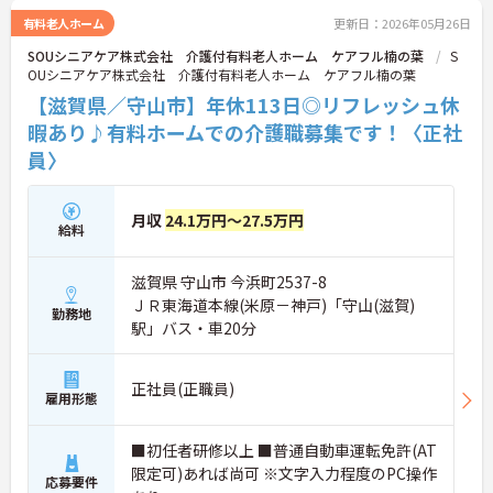
ご興味がある方は是非一度マイナビまでお問合せく
有料老人ホーム
更新日：2026年05月26日
ださい！！
SOUシニアケア株式会社 介護付有料老人ホーム ケアフル楠の葉
S
OUシニアケア株式会社 介護付有料老人ホーム ケアフル楠の葉
【滋賀県／守山市】年休113日◎リフレッシュ休
暇あり♪有料ホームでの介護職募集です！〈正社
員〉
月収
24.1万円～27.5万円
給料
滋賀県 守山市 今浜町2537-8
ＪＲ東海道本線(米原－神戸)「守山(滋賀)
勤務地
駅」バス・車20分
正社員(正職員)
雇用形態
■初任者研修以上 ■普通自動車運転免許(AT
限定可)あれば尚可 ※文字入力程度のPC操作
応募要件