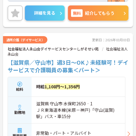
す◎ご興味のある方は、面接ポイントをお伝えしま
すので、お気軽にご連絡ください。
詳細を見る
無料
紹介してもらう
通所介護（デイサービス）
更新日：2026年03月03日
社会福祉法人永山会デイサービスセンターしがそせい苑
社会福祉法人
永山会
【滋賀県／守山市】週3日～OK♪未経験可！デイ
サービスで介護職員の募集＜パート＞
時給
1,108円～1,356円
給料
滋賀県 守山市 水保町2650‐1
ＪＲ東海道本線(米原－神戸)「守山(滋賀)
勤務地
駅」バス・車15分
非常勤・パート・アルバイト
雇用形態