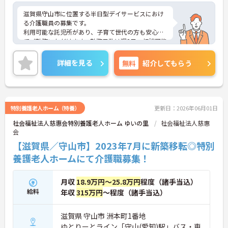
滋賀県守山市に位置する半日型デイサービスにおけ
る介護職員の募集です。
利用可能な託児所があり、子育て世代の方も安心し
てご勤務いただけます。勤務日数は週2日～相談可能
なので、無理なくプライベートを大切にしながらご
勤務いただけます。
詳細を見る
無料
紹介してもらう
ご興味のある方には、面接対策ポイントなど、さら
に詳細をお話しいたしますのでお気軽にご相談くだ
さい！
特別養護老人ホーム（特養）
更新日：2026年06月01日
社会福祉法人慈惠会特別養護老人ホーム ゆいの里
社会福祉法人慈惠
会
【滋賀県／守山市】2023年7月に新築移転◎特別
養護老人ホームにて介護職募集！
月収
18.9万円～25.8万円
程度（諸手当込）
給料
年収
315万円
～程度（諸手当込）
滋賀県 守山市 洲本町1番地
ゆとりーとライン「守山(愛知)駅」バス・車