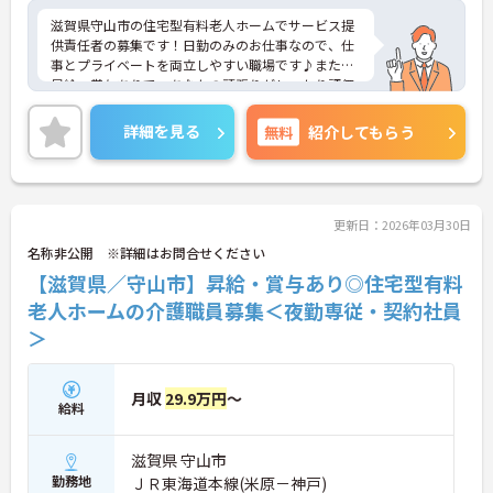
滋賀県守山市の住宅型有料老人ホームでサービス提
供責任者の募集です！日勤のみのお仕事なので、仕
事とプライベートを両立しやすい職場です♪また、
昇給・賞与ありで、あなたの頑張りがしっかり評価
されます◎ご興味のある方は、面接ポイントをお伝
えしますので、お気軽にご連絡ください。
詳細を見る
無料
紹介してもらう
更新日：2026年03月30日
名称非公開 ※詳細はお問合せください
【滋賀県／守山市】昇給・賞与あり◎住宅型有料
老人ホームの介護職員募集＜夜勤専従・契約社員
＞
月収
29.9万円
～
給料
滋賀県 守山市
勤務地
ＪＲ東海道本線(米原－神戸)