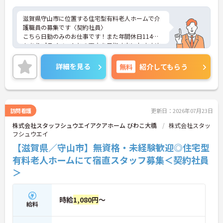
滋賀県守山市に位置する住宅型有料老人ホームで介
護職員の募集です〈契約社員〉
こちら日勤のみのお仕事です！また年間休日114日
もありプライベートとの両立を目指す方におすすめ
の環境です◎
昇給や賞与制度があり、頑張りが評価されてしっか
詳細を見る
無料
紹介してもらう
りと職員に還元されます。さらに福利厚生も充実し
ているのは嬉しいポイントです◎
こちらの求人にご興味がございましたら面接のポイ
ントもお伝えしますので是非ご応募お待ちしており
ます。
訪問看護
更新日：2026年07月23日
株式会社スタッフシュウエイアクアホーム びわこ大橋
株式会社スタッ
フシュウエイ
【滋賀県／守山市】無資格・未経験歓迎◎住宅型
有料老人ホームにて宿直スタッフ募集＜契約社員
＞
時給
1,080円
～
給料