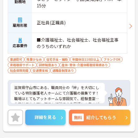
勤務地
15分
正社員(正職員)
雇用形態
■介護福祉士、社会福祉士、社会福祉主事
応募要件
のうちのいずれか
車通勤可
残業少なめ
住宅手当・補助
年間休日110日以上
ブランクOK
資格取得サポート
研修制度あり
産休･育休･介護休暇取得実績あり
社会保険完備
交通費支給
退職金制度あり
滋賀県守山市にある、職員同士の「絆」を大切にし
ている特別養護老人ホームにて介護職の募集です！
職場はとてもアットホームな雰囲気で、経験豊富な
先輩社員や上司に何でも相談できる風通しの良さが
魅力的◎
スタッフ間の連携が取れており、チームワークも抜
詳細を見る
無料
紹介してもらう
群です☆
毎年職員親睦の為、日帰り旅行や食事会などを実
施！グループ間での職員の交流も行い、人間関係も
良好です♪