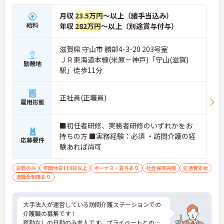
月収
23.5万円
～以上（諸手当込み）
給料
年収
282万円
～以上（別途賞与付与）
滋賀県 守山市 勝部4-3-20 203号室
ＪＲ東海道本線(米原－神戸)「守山(滋賀)
勤務地
駅」徒歩11分
正社員(正職員)
雇用形態
■初任者研修、実務者研修のいずれかをお
持ちの方 ■実務経験：必須 ・訪問介護の経
応募要件
験あれば尚可
日勤のみ
年間休日110日以上
ボーナス・賞与あり
社会保険完備
交通費支給
退職金制度あり
大手法人が運営している訪問介護ステーションでの
介護職の募集です！
夜勤なしの日勤のみ求人です。プライベートとのメ