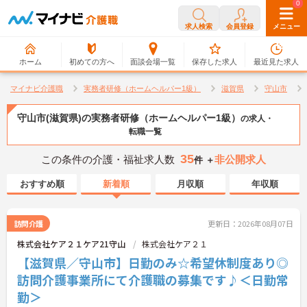
0
0
求人検索
会員登録
メニュー
ホーム
初めての方へ
面談会場一覧
保存した求人
最近見た求人
マイナビ介護職
実務者研修（ホームヘルパー1級）
滋賀県
守山市
守山市(滋賀県)の実務者研修（ホームヘルパー1級）
の求人・
転職一覧
35
この条件の介護・福祉求人数
非公開求人
件 ＋
おすすめ順
新着順
月収順
年収順
訪問介護
更新日：2026年08月07日
株式会社ケア２１ケア21守山
株式会社ケア２１
【滋賀県／守山市】日勤のみ☆希望休制度あり◎
訪問介護事業所にて介護職の募集です♪＜日勤常
勤＞