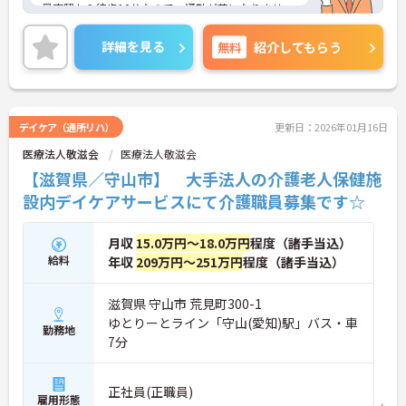
最寄駅から徒歩10分なので、通勤が苦になりませ
ん。また、年間休日が110日もあるので、プライベ
ート重視の方にもおすすめです。
詳細を見る
無料
紹介してもらう
ご興味のある方には、面接対策ポイントなど、さら
に詳細をお話しいたしますのでお気軽にご相談くだ
さい！
デイケア（通所リハ）
更新日：2026年01月16日
医療法人敬滋会
医療法人敬滋会
【滋賀県／守山市】 大手法人の介護老人保健施
設内デイケアサービスにて介護職員募集です☆
月収
15.0万円～18.0万円
程度（諸手当込）
給料
年収
209万円～251万円
程度（諸手当込）
滋賀県 守山市 荒見町300-1
ゆとりーとライン「守山(愛知)駅」バス・車
勤務地
7分
正社員(正職員)
雇用形態