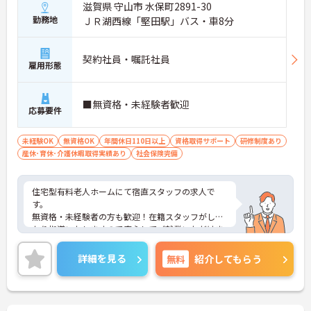
滋賀県 守山市 水保町2891-30
勤務地
ＪＲ湖西線「堅田駅」バス・車8分
契約社員・嘱託社員
雇用形態
■無資格・未経験者歓迎
応募要件
未経験OK
無資格OK
年間休日110日以上
資格取得サポート
研修制度あり
産休･育休･介護休暇取得実績あり
社会保険完備
住宅型有料老人ホームにて宿直スタッフの求人で
す。
無資格・未経験者の方も歓迎！在籍スタッフがしっ
かり指導いたしますので安心してご就業いただけま
す！
施設の見学からも可能です◎
詳細を見る
無料
紹介してもらう
ご興味をお持ちの方はお気軽にお問合せ下さい。