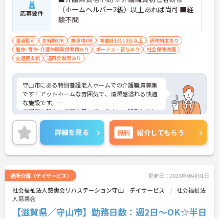
（ホームヘルパー2級）以上あれば尚可 ■経
応募要件
験不問
車通勤可
未経験OK
無資格OK
年間休日110日以上
研修制度あり
産休･育休･介護休暇取得実績あり
ボーナス・賞与あり
社会保険完備
交通費支給
退職金制度あり
守山市にある特別養護老人ホームでの介護職員募集
です！アットホームな雰囲気で、清潔感溢れる快適
な施設です。
雰囲気も和やかで落ち着いております。残業もほと
んどございません。経験者や資格をお持ちの方はも
ちろん、経験が無い方、無資格の方も応募が可能で
詳細を見る
無料
紹介してもらう
す♪
ご興味のある方には、面接対策ポイントなど、さら
に詳細をお話しいたしますのでお気軽にご相談くだ
さい！
通所介護（デイサービス）
更新日：2026年06月01日
社会福祉法人慈惠会リハステーション守山 デイサービス
社会福祉法
人慈惠会
【滋賀県／守山市】勤務日数：週2日～OK☆半日