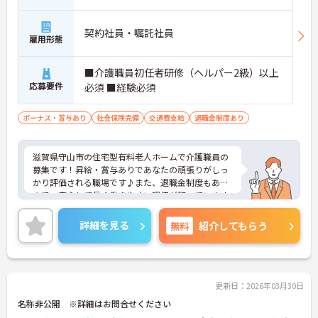
契約社員・嘱託社員
雇用形態
■介護職員初任者研修（ヘルパー2級）以上
応募要件
必須 ■経験必須
ボーナス・賞与あり
社会保険完備
交通費支給
退職金制度あり
滋賀県守山市の住宅型有料老人ホームで介護職員の
募集です！昇給・賞与ありであなたの頑張りがしっ
かり評価される職場です♪また、退職金制度もある
ので、安心して長く働きやすい環境が整っています
◎ご興味のある方は、面接ポイントをお伝えします
ので、お気軽にご連絡ください。
詳細を見る
無料
紹介してもらう
更新日：2026年03月30日
名称非公開 ※詳細はお問合せください