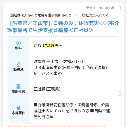
更新日：2026年05月19日
一般社団法人あんど居宅介護事業所あんど
一般社団法人あんど
【滋賀県／守山市】日勤のみ♪休暇充実◎居宅介
護事業所で生活支援員募集＜正社員＞
月収
17.8万円
～
給料
滋賀県 守山市 下之郷3-13-11
ＪＲ東海道本線(米原－神戸)「守山(滋賀)
勤務地
駅」バス・車9分
正社員(正職員)
雇用形態
■介護職員初任者研修・実務者研修、介護
福祉士のいずれかをお持ちの方 ■自動車運
応募要件
転免許必須