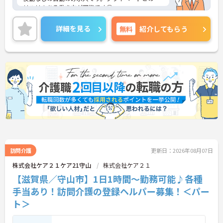
リハリのある働き方が可能です◎
資格手当や交通費等、各種手当が充実しているのも
安心☆
詳細を見る
無料
紹介してもらう
ご興味のある方には、面接対策ポイントなど、さら
に詳細をお話しいたしますのでお気軽にご相談くだ
さい！
訪問介護
更新日：2026年08月07日
株式会社ケア２１ケア21守山
株式会社ケア２１
【滋賀県／守山市】1日1時間～勤務可能♪各種
手当あり！訪問介護の登録ヘルパー募集！＜パー
ト＞