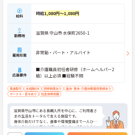
時給
1,080円～1,080円
給料
滋賀県 守山市 水保町2650-1
勤務地
非常勤・パート・アルバイト
雇用形態
■介護職員初任者研修（ホームヘルパー2
応募要件
級）以上必須 ■経験不問
車通勤可
未経験OK
研修制度あり
産休･育休･介護休暇取得実績あり
ボーナス・賞与あり
社会保険完備
滋賀県守山市にある長期入所を中心に、ご利用者さ
まの生活をトータルで支える施設です。
身体介助だけでなく、食事や環境整備まで一人ひと
りに合わせたケアを大切にしており、「その人らし
い暮らし」を支える点が魅力です。残業は月平均