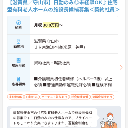
【滋賀県／守山市】日勤のみ◎未経験OK♪住宅
型有料老人ホームの施設長候補募集＜契約社員＞
月収
30.0万円
～
給料
滋賀県 守山市
勤務地
ＪＲ東海道本線(米原－神戸)
契約社員・嘱託社員
雇用形態
■介護職員初任者研修（ヘルパー2級）以上
応募要件
必須 ■普通自動車運転免許必須 ■経験不問
未経験OK
日勤のみ
ボーナス・賞与あり
社会保険完備
退職金制度あり
滋賀県守山市の住宅型有料老人ホームで施設長候補
の募集です！日勤のみのお仕事なので、プライベー
トもしっかり充実できます♪また、退職金制度もあ
るので、安心して長く働きやすい環境が整っていま