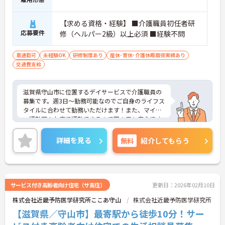
【求める資格・経験】 ■介護職員初任者研
応募要件
修（ヘルパー2級）以上必須 ■経験不問
車通勤可
未経験OK
研修制度あり
産休･育休･介護休暇取得実績あり
交通費支給
滋賀県守山市に位置するデイサービスで介護職員の
募集です。週3日～勤務可能なのでご自身のライフス
タイルに合わせて勤務いただけます！また、マイカ
ー通勤可！お車で通勤できるので雨の日も安心です
♪ご興味のある方はご面接のポイントお伝えします
のでご気軽にお問い合わせください。
詳細を見る
無料
紹介してもらう
サービス付き高齢者向け住宅（サ高住）
更新日：2026年02月10日
株式会社近畿予防医学研究所ここあ守山
株式会社近畿予防医学研究所
【滋賀県／守山市】最寄駅から徒歩10分！サー