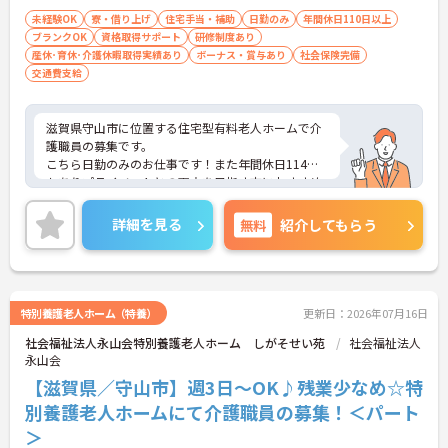
未経験OK
寮・借り上げ
住宅手当・補助
日勤のみ
年間休日110日以上
ブランクOK
資格取得サポート
研修制度あり
産休･育休･介護休暇取得実績あり
ボーナス・賞与あり
社会保険完備
交通費支給
滋賀県守山市に位置する住宅型有料老人ホームで介
護職員の募集です。
こちら日勤のみのお仕事です！また年間休日114日
もありプライベートとの両立を目指す方におすすめ
の環境です◎
昇給や賞与制度があり、頑張りが評価されてしっか
詳細を見る
無料
紹介してもらう
りと職員に還元されます。さらに福利厚生も充実し
ているのは嬉しいポイントです◎
こちらの求人にご興味がございましたら面接のポイ
ントもお伝えしますので是非ご応募お待ちしており
ます。
特別養護老人ホーム（特養）
更新日：2026年07月16日
社会福祉法人永山会特別養護老人ホーム しがそせい苑
社会福祉法人
永山会
【滋賀県／守山市】週3日～OK♪残業少なめ☆特
別養護老人ホームにて介護職員の募集！＜パート
＞