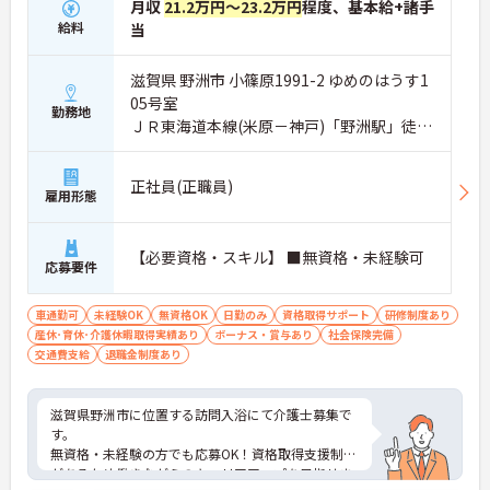
月収
21.2万円～23.2万円
程度、基本給+諸手
給料
当
滋賀県 野洲市 小篠原1991-2 ゆめのはうす1
05号室
勤務地
ＪＲ東海道本線(米原－神戸)「野洲駅」徒歩
11分
正社員(正職員)
雇用形態
【必要資格・スキル】 ■無資格・未経験可
応募要件
車通勤可
未経験OK
無資格OK
日勤のみ
資格取得サポート
研修制度あり
産休･育休･介護休暇取得実績あり
ボーナス・賞与あり
社会保険完備
交通費支給
退職金制度あり
滋賀県野洲市に位置する訪問入浴にて介護士募集で
す。
無資格・未経験の方でも応募OK！資格取得支援制度
があるため働きながらのキャリアアップを目指せま