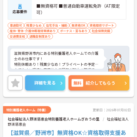
■無資格可 ■普通自動車運転免許（AT限定
応募要件
可）
車通勤可
残業少なめ
住宅手当・補助
無資格OK
資格取得サポート
産休･育休･介護休暇取得実績あり
ボーナス・賞与あり
社会保険完備
交通費支給
退職金制度あり
滋賀県野洲市内にある特別養護老人ホームでの介護
士のお仕事です！
特別休暇あり！残業少なめ！プライベートの予定も
立てやすい環境と家庭的な雰囲気が魅力の職場で
す！
ご興味ある方には、面接のポイントなど、さらに詳
詳細を見る
無料
紹介してもらう
細をお話致しますのでお気軽にご相談ください。
特別養護老人ホーム（特養）
更新日：2026年07月02日
社会福祉法人野洲慈恵会特別養護老人ホームぎおうの里
社会福祉法人
野洲慈恵会
【滋賀県／野洲市】無資格OK☆資格取得支援あ