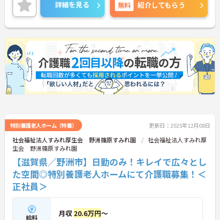
い環境が整っています♪ご興味のある方は面接ポイ
詳細を見る
無料
紹介してもらう
ントをお伝えしますので、お気軽にご連絡くださ
い！
特別養護老人ホーム（特養）
更新日：2025年12月08日
社会福祉法人すみれ厚生会 野洲篠原すみれ園
社会福祉法人すみれ厚
生会 野洲篠原すみれ園
【滋賀県／野洲市】日勤のみ！キレイで広々とし
た空間◎特別養護老人ホームにて介護職募集！＜
正社員＞
月収
20.6万円
～
給料