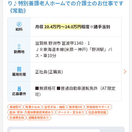
り♪特別養護老人ホームでの介護士のお仕事です
《常勤》
月収
20.4万円～24.0万円
程度※諸手当別
給料
滋賀県 野洲市 冨波甲1340‐1
ＪＲ東海道本線(米原－神戸)「野洲駅」バ
勤務地
ス・車10分
正社員(正職員)
雇用形態
■無資格可 ■普通自動車運転免許（AT限定
応募要件
可）
車通勤可
残業少なめ
住宅手当・補助
無資格OK
資格取得サポート
産休･育休･介護休暇取得実績あり
ボーナス・賞与あり
社会保険完備
交通費支給
退職金制度あり