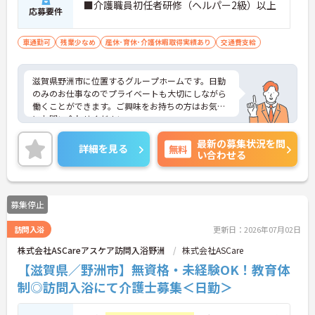
■介護職員初任者研修（ヘルパー2級）以上
応募要件
車通勤可
残業少なめ
産休･育休･介護休暇取得実績あり
交通費支給
滋賀県野洲市に位置するグループホームです。日勤
のみのお仕事なのでプライベートも大切にしながら
働くことができます。ご興味をお持ちの方はお気軽
にお問い合わせください。
最新の募集状況を問
詳細を見る
無料
い合わせる
募集停止
訪問入浴
更新日：2026年07月02日
株式会社ASCareアスケア訪問入浴野洲
株式会社ASCare
【滋賀県／野洲市】無資格・未経験OK！教育体
制◎訪問入浴にて介護士募集＜日勤＞