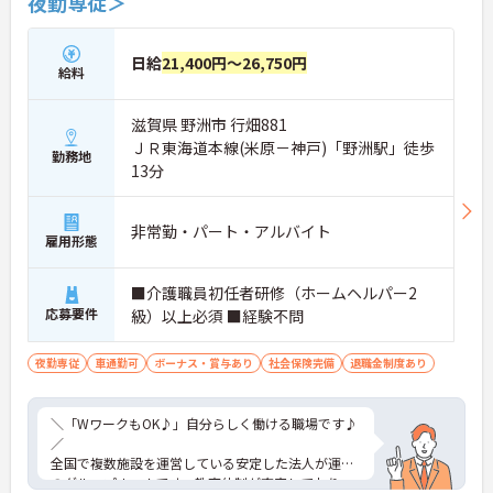
夜勤専従＞
日給
21,400円～26,750円
給料
滋賀県 野洲市 行畑881
ＪＲ東海道本線(米原－神戸)「野洲駅」徒歩
勤務地
13分
非常勤・パート・アルバイト
雇用形態
■介護職員初任者研修（ホームヘルパー2
応募要件
級）以上必須 ■経験不問
夜勤専従
車通勤可
ボーナス・賞与あり
社会保険完備
退職金制度あり
＼「WワークもOK♪」自分らしく働ける職場です♪
／
全国で複数施設を運営している安定した法人が運営
のグループホームです。教育体制が充実しており、