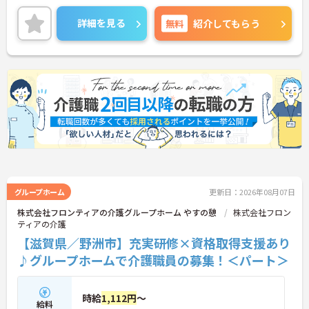
未経験の方でも段階的に知識や技術を身につけられ
る研修制度をご用意。また、資格取得支援制度も整
詳細を見る
無料
紹介してもらう
っているため、働きながらスキルアップを目指せま
す◎Wワークの相談も柔軟で、ライフスタイルに合
わせながら長く働きやすい環境が整っています♪
━━━━━━━━━━━━━━
■ 研修充実！安心スタートを応援♪
━━━━━━━━━━━━━━
経験に合わせて学べる環境が整っています。
・専門研修やマナー研修を実施
・資格取得支援制度あり
・ブランクのある方も歓迎
→ 学び直しやスキルアップを目指したい方にもぴっ
たりです♪
━━━━━━━━━━━━━━
グループホーム
更新日：2026年08月07日
■ 福利厚生充実！長く安心して働ける♪
株式会社フロンティアの介護グループホーム やすの憩
株式会社フロン
━━━━━━━━━━━━━━
ティアの介護
長期的な就業を支える制度が整っています。
【滋賀県／野洲市】充実研修×資格取得支援あり
・社会保険完備
・退職金制度あり
♪グループホームで介護職員の募集！＜パート＞
・福利厚生サービス利用可能
・健康診断、予防接種補助あり
→ 安心して長くキャリアを築いていける環境です♪
時給
1,112円
～
給料