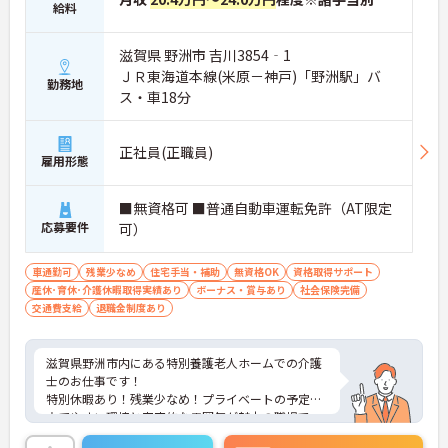
給料
将来を見据えて働きたい方にもおすすめです。
・「賞与実績3.7か月分」
滋賀県 野洲市 吉川3854‐1
・退職金制度あり
ＪＲ東海道本線(米原－神戸)「野洲駅」バ
勤務地
・福利厚生サービス利用可能
ス・車18分
・通勤手当支給
→ 安定した収入と安心の福利厚生が魅力です♪
―――――――――――――――
正社員(正職員)
■ 「ICT活用で働きやすさアップ！」
雇用形態
介護に集中できる環境づくりを進めています。
■無資格可 ■普通自動車運転免許（AT限定
・iPadによる介護記録入力
応募要件
可）
・情報共有のデジタル化
・業務効率化を推進
・ICT操作研修も実施
車通勤可
残業少なめ
住宅手当・補助
無資格OK
資格取得サポート
→ 記録業務の負担を抑え、利用者様と向き合う時間
産休･育休･介護休暇取得実績あり
ボーナス・賞与あり
社会保険完備
を大切にできます♪
交通費支給
退職金制度あり
―――――――――――――――
■ 「一人ひとりに寄り添う介護を実践♪」
滋賀県野洲市内にある特別養護老人ホームでの介護
グループホームならではのやりがいがあります。
士のお仕事です！
・日常生活を支える介護が中心
特別休暇あり！残業少なめ！プライベートの予定も
・利用者様との距離が近い環境
立てやすい環境と家庭的な雰囲気が魅力の職場で
・レクリエーション企画にも参加可能
す！
・個別性を大切にした支援を実施