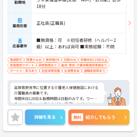
勤務地
18分
正社員(正職員)
雇用形態
■無資格：可 ※初任者研修（ヘルパー2
応募要件
級）以上：あれば尚可 ■実務経験：不問
車通勤可
残業少なめ
無資格OK
日勤のみ
年間休日110日以上
資格取得サポート
研修制度あり
産休･育休･介護休暇取得実績あり
ボーナス・賞与あり
社会保険完備
交通費支給
退職金制度あり
滋賀県野洲市に位置する介護老人保健施設における
介護職員の募集です。
年間休日120日＆勤務時間は日勤のみです。ワーク
ライフバランスを保ちながらご勤務いただけます。
また、マイカー通勤が可能です。通勤が苦になりま
せん。
詳細を見る
無料
紹介してもらう
ご興味のある方には、面接対策ポイントなど、さら
に詳細をご案内しますのでお気軽にご相談くださ
い！