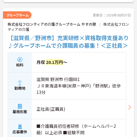
ルに合わせながら長く働きやすい環境が整っていま
す♪
グループホーム
更新日：2026年08月07日
━━━━━━━━━━━━━━
株式会社フロンティアの介護グループホーム やすの憩
株式会社フロン
■ 「週2日～OK！」自分らしく働ける♪
ティアの介護
━━━━━━━━━━━━━━
ライフスタイルに合わせた柔軟な働き方が可能で
【滋賀県／野洲市】充実研修×資格取得支援あり
す。
♪グループホームで介護職員の募集！＜正社員＞
・「週2日から勤務相談可能」
・午前のみ・午後のみの勤務も相談可能
・産前産後休暇、育児休暇制度あり
月収
20.1万円
～
→ ご家庭や趣味の時間を大切にしながら働きたい方
給料
にもおすすめです♪
━━━━━━━━━━━━━━
滋賀県 野洲市 行畑881
■ 研修充実！安心スタートを応援♪
━━━━━━━━━━━━━━
ＪＲ東海道本線(米原－神戸)「野洲駅」徒歩
勤務地
経験に合わせて学べる環境が整っています。
13分
・専門研修やマナー研修を実施
・資格取得支援制度あり
・ブランクのある方も歓迎
正社員(正職員)
雇用形態
→ 学び直しやスキルアップを目指したい方にもぴっ
たりです♪
━━━━━━━━━━━━━━
■介護職員初任者研修（ホームヘルパー2
■ 暮らしに寄り添う介護ができる♪
応募要件
級）以上必須 ■経験不問
━━━━━━━━━━━━━━