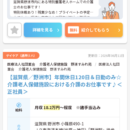
滋賀県野洲市内にある特別養護老人ホームでの介護
士のお仕事です！
特別休暇あり！残業少なめ！プライベートの予定も
立てやすい環境と家庭的な雰囲気が魅力の職場で
す！
ご興味ある方には、面接のポイントなど、さらに詳
詳細を見る
無料
紹介してもらう
細をお話致しますのでお気軽にご相談ください。
デイケア（通所リハ）
更新日：2026年06月11日
医療法人社団菫会 介護老人保健施設 野洲すみれ苑
医療法人社団
菫会 介護老人保健施設 野洲すみれ苑
【滋賀県／野洲市】年間休日120日＆日勤のみ☆
介護老人保健施設における介護のお仕事です♪＜
正社員＞
月収
18.2万円
～程度 ※諸手当込み
給料
滋賀県 野洲市 小篠原490-1
ＪＲ東海道本線(米原－神戸)「野洲駅」徒歩