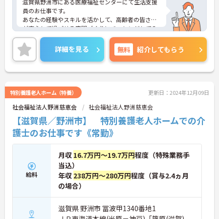
滋賀県野洲市にある医療福祉センターにて生活支援
員のお仕事です。
あなたの経験やスキルを活かして、高齢者の皆さま
が安心して過ごせる空間づくりにチャレンジしてみ
ませんか？
ご興味ある方には、面接対策ポイントなど、さらに
詳細を見る
無料
紹介してもらう
詳細をお話しいたしますのでお気軽にご相談くださ
い。
特別養護老人ホーム（特養）
更新日：2024年12月09日
社会福祉法人野洲慈恵会
社会福祉法人野洲慈恵会
【滋賀県／野洲市】 特別養護老人ホームでの介
護士のお仕事です《常勤》
月収
16.7万円～19.7万円
程度（特殊業務手
当込）
給料
年収
238万円～280万円
程度（賞与2.4ヵ月
の場合）
滋賀県 野洲市 冨波甲1340番地1
ＪＲ東海道本線(米原－神戸)「篠原(滋賀)