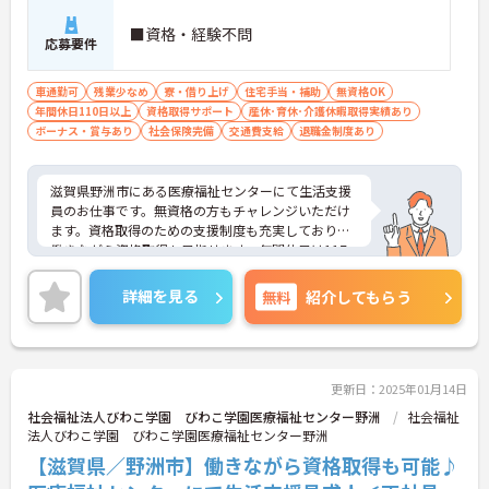
■資格・経験不問
応募要件
車通勤可
残業少なめ
寮・借り上げ
住宅手当・補助
無資格OK
年間休日110日以上
資格取得サポート
産休･育休･介護休暇取得実績あり
ボーナス・賞与あり
社会保険完備
交通費支給
退職金制度あり
滋賀県野洲市にある医療福祉センターにて生活支援
員のお仕事です。無資格の方もチャレンジいただけ
ます。資格取得のための支援制度も充実しており、
働きながら資格取得も目指せます。年間休日は117
日、残業は基本なく、メリハリのある勤務が可能で
す。ご興味ある方には、面接対策ポイントなど、さ
詳細を見る
無料
紹介してもらう
らに詳細をお話しいたしますのでお気軽にご相談く
ださい。
更新日：2025年01月14日
社会福祉法人びわこ学園 びわこ学園医療福祉センター野洲
社会福祉
法人びわこ学園 びわこ学園医療福祉センター野洲
【滋賀県／野洲市】働きながら資格取得も可能♪