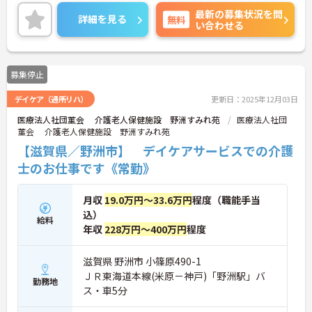
す。
最新の募集状況を問
ご興味のある方には、面接対策ポイントなど、さら
詳細を見る
無料
い合わせる
に詳細をお話いたしますので、お気軽にご相談くだ
さい。
募集停止
デイケア（通所リハ）
更新日：2025年12月03日
医療法人社団菫会 介護老人保健施設 野洲すみれ苑
医療法人社団
菫会 介護老人保健施設 野洲すみれ苑
【滋賀県／野洲市】 デイケアサービスでの介護
士のお仕事です《常勤》
月収
19.0万円～33.6万円
程度（職能手当
込）
給料
年収
228万円～400万円
程度
滋賀県 野洲市 小篠原490-1
ＪＲ東海道本線(米原－神戸)「野洲駅」バ
勤務地
ス・車5分