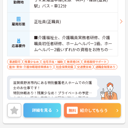
勤務地
駅」バス・車12分
正社員(正職員)
雇用形態
■介護福祉士、介護職員実務者研修、介護
職員初任者研修、ホームヘルパー1級、ホー
応募要件
ムヘルパー2級いずれかの資格をお持ちの方
※無資格相談可能 ■普通自動車運転免許（A
T限定可）
車通勤可
残業少なめ
住宅手当・補助
無資格OK
資格取得サポート
産休･育休･介護休暇取得実績あり
社会保険完備
交通費支給
退職金制度あり
滋賀県野洲市内にある特別養護老人ホームでの介護
士のお仕事です！
特別休暇あり！残業少なめ！プライベートの予定も
立てやすい環境と家庭的な雰囲気が魅力の職場で
す！
ご興味ある方には、面接のポイントなど、さらに詳
詳細を見る
無料
紹介してもらう
細をお話致しますのでお気軽にご相談ください。