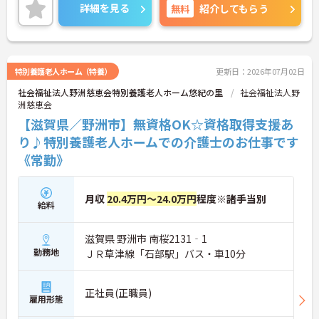
ご興味ある方には、面接のポイントなど、さらに詳
詳細を見る
無料
紹介してもらう
→ じっくり関わる介護をしたい方にぴったりです♪
細をお話致しますのでお気軽にご相談ください。
特別養護老人ホーム（特養）
更新日：2026年07月02日
社会福祉法人野洲慈恵会特別養護老人ホーム悠紀の里
社会福祉法人野
洲慈恵会
【滋賀県／野洲市】無資格OK☆資格取得支援あ
り♪特別養護老人ホームでの介護士のお仕事です
《常勤》
月収
20.4万円～24.0万円
程度※諸手当別
給料
滋賀県 野洲市 南桜2131‐1
勤務地
ＪＲ草津線「石部駅」バス・車10分
正社員(正職員)
雇用形態