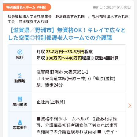
特別養護老人ホーム（特養）
更新日：2026年04月08日
社会福祉法人すみれ厚生会 野洲篠原すみれ園
社会福祉法人すみれ厚
生会 野洲篠原すみれ園
【滋賀県／野洲市】無資格OK！キレイで広々と
した空間◎特別養護老人ホームでの介護職
月収
23.8万円～33.5万円
程度
給料
年収
300万円～440万円
程度※夜勤4回計算
滋賀県 野洲市 大篠原951-1
ＪＲ東海道本線(米原－神戸)「篠原(滋賀)
勤務地
駅」徒歩24分
正社員(正職員)
雇用形態
■資格不問 ※ホームヘルパー2級あれば尚
可、介護職員初任者研修修了者あれば尚可
応募要件
※施設での介護経験あれば尚可 ■（デイサ