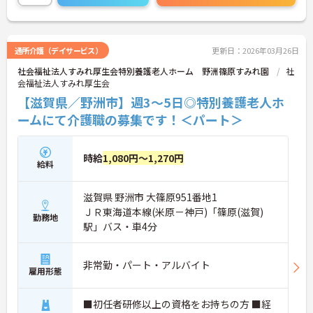
通所介護（デイサービス）
更新日：2026年03月26日
社会福祉法人すみれ厚生会特別養護老人ホーム 野洲篠原すみれ園
社
会福祉法人すみれ厚生会
【滋賀県／野洲市】週3～5日◎特別養護老人ホ
ームにて介護職の募集です！＜パート＞
時給
1,080円～1,270円
給料
滋賀県 野洲市 大篠原951番地1
ＪＲ東海道本線(米原－神戸)「篠原(滋賀)
勤務地
駅」バス・車4分
非常勤・パート・アルバイト
雇用形態
■初任者研修以上の資格をお持ちの方 ■経