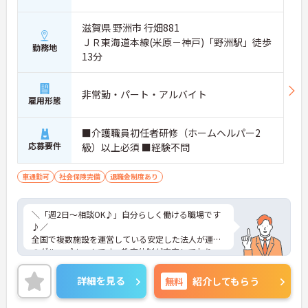
滋賀県 野洲市 行畑881
ＪＲ東海道本線(米原－神戸)「野洲駅」徒歩
勤務地
13分
非常勤・パート・アルバイト
雇用形態
■介護職員初任者研修（ホームヘルパー2
応募要件
級）以上必須 ■経験不問
車通勤可
社会保険完備
退職金制度あり
＼「週2日～相談OK♪」自分らしく働ける職場です
♪／
全国で複数施設を運営している安定した法人が運営
のグループホームです。教育体制が充実しており、
未経験の方でも段階的に知識や技術を身につけられ
る研修制度をご用意。また、資格取得支援制度も整
詳細を見る
無料
紹介してもらう
っているため、働きながらスキルアップを目指せま
す◎勤務日数や時間の相談も柔軟で、ライフスタイ