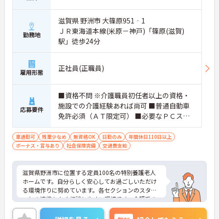
滋賀県 野洲市 大篠原951‐1
ＪＲ東海道本線(米原－神戸)「篠原(滋賀)
勤務地
駅」徒歩24分
正社員(正職員)
雇用形態
■資格不問 ※介護職員初任者以上の資格・
施設での介護経験あれば尚可 ■普通自動車
応募要件
免許必須（ＡＴ限定可） ■必要なＰＣスキ
ル：エクセル・ワードの基本操作
車通勤可
残業少なめ
無資格OK
日勤のみ
年間休日110日以上
ボーナス・賞与あり
社会保険完備
交通費支給
滋賀県野洲市に位置する定員100名の特別養護老人
ホームです。自分らしく安心してお過ごしいただけ
る環境作りに努めています。各セクションのスタッ
フとの連携もよく相談しやすい環境です。介護系の
資格がない方もチャレンジいただけます。ご興味の
ある方には、面接対策ポイントなど、さらに詳細を