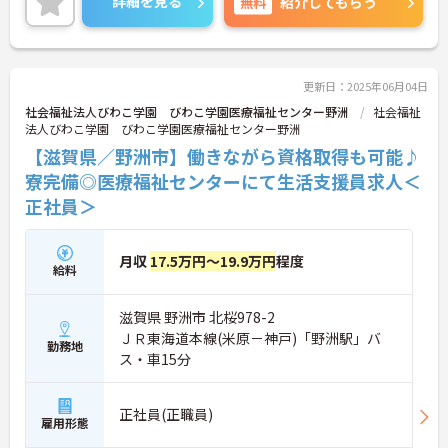
詳細を見る
無料
紹介してもらう
お話しいたしますのでお気軽にご相談ください！
更新日：2025年06月04日
社会福祉法人びわこ学園 びわこ学園医療福祉センター野洲
社会福祉
法人びわこ学園 びわこ学園医療福祉センター野洲
【滋賀県／野洲市】働きながら資格取得も可能♪
寮完備◎医療福祉センターにて生活支援員求人＜
正社員＞
月収
17.5万円～19.9万円
程度
給料
滋賀県 野洲市 北桜978-2
ＪＲ東海道本線(米原－神戸)「野洲駅」バ
勤務地
ス・車15分
正社員(正職員)
雇用形態