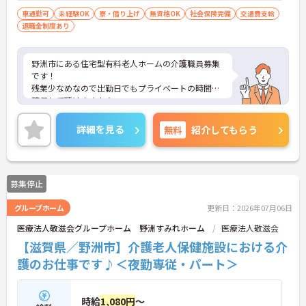
車通勤可
未経験OK
寮・借り上げ
無資格OK
社会保険完備
交通費支給
退職金制度あり
野洲市にある住宅型有料老人ホームの介護職員募集
です！
残業少なめなので出勤日でもプライベートの時間を
確保して頂けますよ★
また社宅や給食補助など福利厚生が充実◎安心して
長く就業できる環境が整っています♪
詳細を見る
無料
紹介してもらう
ご興味ある方には、面接対策ポイントなど、詳細を
お話しいたしますのでお気軽にご相談ください。
募集停止
グループホーム
更新日：2026年07月06日
医療法人敬滋会グループホーム 野洲すみれホーム
医療法人敬滋会
【滋賀県／野洲市】介護老人保健施設における介
護のお仕事です♪＜夜勤専従・パート＞
時給
1,080円
～