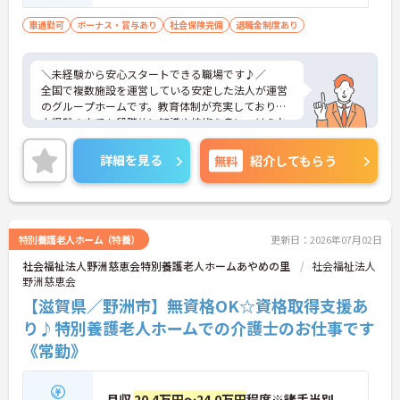
利用者様の日常生活を支えるやりがいのあるお仕事
です。
車通勤可
ボーナス・賞与あり
社会保険完備
退職金制度あり
・食事、入浴、排泄などの身体介助
・生活支援や外出支援にも対応
・レクリエーションの企画や実施
＼未経験から安心スタートできる職場です♪／
→ 一人ひとりとしっかり向き合う介護を実践できま
全国で複数施設を運営している安定した法人が運営
す♪
のグループホームです。教育体制が充実しており、
━━━━━━━━━━━━━━
未経験の方でも段階的に知識や技術を身につけられ
■ 福利厚生充実！長く安心して働ける♪
る研修制度をご用意。また、資格取得支援制度も整
━━━━━━━━━━━━━━
っているため、働きながらスキルアップを目指せま
詳細を見る
無料
紹介してもらう
長期的な就業を支える制度が整っています。
す◎「賞与実績3.7か月分」や育児休業・介護休業、
・社会保険完備
退職金制度など待遇面も充実しており、長く安定し
・退職金制度あり
て働きたい方にもおすすめの求人です！
・福利厚生サービス利用可能
・健康診断、予防接種補助あり
特別養護老人ホーム（特養）
更新日：2026年07月02日
→ 安心して長くキャリアを築いていける環境です♪
■ 「未経験から資格取得まで応援！」
社会福祉法人野洲慈恵会特別養護老人ホームあやめの里
社会福祉法人
野洲慈恵会
これから介護業界にチャレンジしたい方も安心で
す。
【滋賀県／野洲市】無資格OK☆資格取得支援あ
・未経験応募可能
り♪特別養護老人ホームでの介護士のお仕事です
・新入社員研修から管理者研修まで充実
《常勤》
・資格取得支援制度あり
→ 成長を後押しする体制が整っています♪
■ 「安心して長く働ける待遇が魅力！」
月収
20.4万円～24.0万円
程度※諸手当別