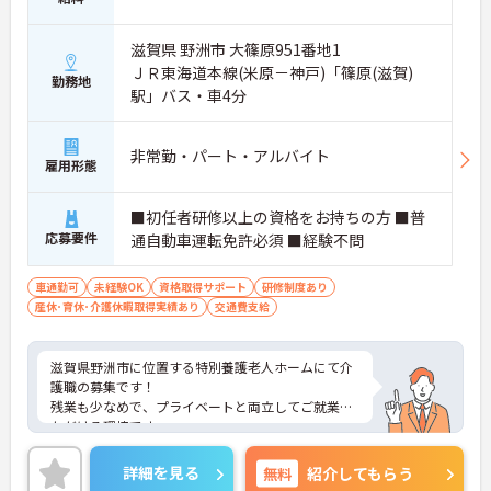
滋賀県 野洲市 大篠原951番地1
ＪＲ東海道本線(米原－神戸)「篠原(滋賀)
勤務地
駅」バス・車4分
非常勤・パート・アルバイト
雇用形態
■初任者研修以上の資格をお持ちの方 ■普
応募要件
通自動車運転免許必須 ■経験不問
車通勤可
未経験OK
資格取得サポート
研修制度あり
産休･育休･介護休暇取得実績あり
交通費支給
滋賀県野洲市に位置する特別養護老人ホームにて介
護職の募集です！
残業も少なめで、プライベートと両立してご就業い
ただける環境です。
ご興味ある方には、面接対策ポイントなど、さらに
詳細をお話しいたしますのでお気軽にご相談くださ
詳細を見る
無料
紹介してもらう
い！