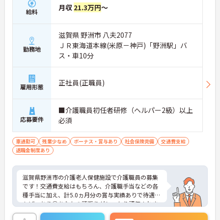
月収
21.3万円
～
給料
滋賀県 野洲市 八夫2077
ＪＲ東海道本線(米原－神戸)「野洲駅」バ
勤務地
ス・車10分
正社員(正職員)
雇用形態
■介護職員初任者研修（ヘルパー2級）以上
応募要件
必須
車通勤可
残業少なめ
ボーナス・賞与あり
社会保険完備
交通費支給
退職金制度あり
滋賀県野洲市の介護老人保健施設で介護職員の募集
です！交通費支給はもちろん、介護職手当などの各
種手当に加え、計5.0ヵ月分の賞与実績ありで待遇面
もばっちり◎あなたの頑張りがしっかり評価されま
す！また、退職金制度ありで安心して長く働きやす