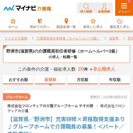
0
0
求人検索
会員登録
メニュー
ホーム
初めての方へ
面談会場一覧
保存した求人
最近見た求人
マイナビ介護職
介護職員初任者研修（ホームヘルパー2級）
滋賀県
野
野洲市(滋賀県)の介護職員初任者研修（ホームヘルパー2級）
の求人・転職一覧
20
この条件の介護・福祉求人数
非公開求人
件 ＋
おすすめ順
新着順
月収順
年収順
グループホーム
更新日：2026年08月07日
株式会社フロンティアの介護グループホーム やすの憩
株式会社フロン
ティアの介護
【滋賀県／野洲市】充実研修×資格取得支援あり
♪グループホームで介護職員の募集！＜パート／