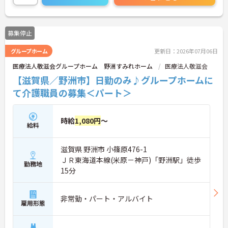
さい！
募集停止
グループホーム
更新日：2026年07月06日
医療法人敬滋会グループホーム 野洲すみれホーム
医療法人敬滋会
【滋賀県／野洲市】日勤のみ♪グループホームに
て介護職員の募集＜パート＞
時給
1,080円
～
給料
滋賀県 野洲市 小篠原476-1
ＪＲ東海道本線(米原－神戸)「野洲駅」徒歩
勤務地
15分
非常勤・パート・アルバイト
雇用形態