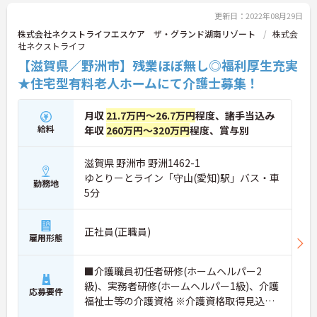
更新日：2022年08月29日
株式会社ネクストライフエスケア ザ・グランド湖南リゾート
株式会
社ネクストライフ
【滋賀県／野洲市】残業ほぼ無し◎福利厚生充実
★住宅型有料老人ホームにて介護士募集！
月収
21.7万円～26.7万円
程度、諸手当込み
給料
年収
260万円～320万円
程度、賞与別
滋賀県 野洲市 野洲1462-1
ゆとりーとライン「守山(愛知)駅」バス・車
勤務地
5分
正社員(正職員)
雇用形態
■介護職員初任者研修(ホームヘルパー2
級)、実務者研修(ホームヘルパー1級)、介護
応募要件
福祉士等の介護資格 ※介護資格取得見込み
の方も可