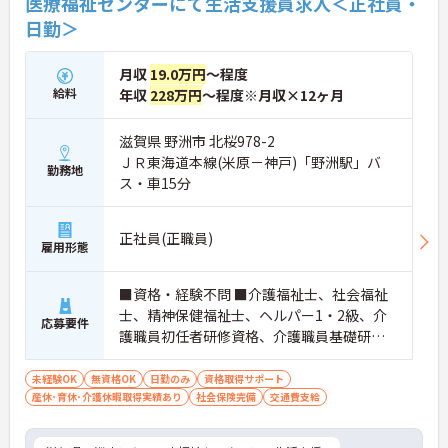
医療福祉センターにて生活支援員求人＜正社員・
日勤＞
月収
19.0万円
～程度
給料
年収
228万円
～程度※月収×12ヶ月
滋賀県 野洲市 北桜978-2
ＪＲ東海道本線(米原－神戸)「野洲駅」バ
勤務地
ス・車15分
正社員(正職員)
雇用形態
■資格・経験不問 ■介護福祉士、社会福祉
士、精神保健福祉士、ヘルパー1・2級、介
応募要件
護職員初任者研修資格、介護職員基礎研
修、実務者研修資格、保育士の資格をお持
ちの方歓迎（資格手当あり）
未経験OK
無資格OK
日勤のみ
資格取得サポート
産休･育休･介護休暇取得実績あり
社会保険完備
交通費支給