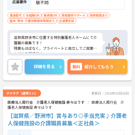
応募要件
験不問
車通勤可
未経験OK
無資格OK
資格取得サポート
研修制度あり
産休･育休･介護休暇取得実績あり
交通費支給
滋賀県野洲市に位置する特別養護老人ホームにて介
護職の募集です！
残業もほぼなく、プライベートと両立してご就業い
ただける環境です。
ご興味ある方には、面接対策ポイントなど、さらに
詳細をお話しいたしますのでお気軽にご相談くださ
詳細を見る
無料
紹介してもらう
い！
デイケア（通所リハ）
更新日：2026年03月06日
医療法人周行会 介護老人保健施設 寿々はうす
医療法人周行会 介
護老人保健施設 寿々はうす
【滋賀県／野洲市】賞与あり◎手当充実♪介護老
人保健施設の介護職員募集＜正社員＞