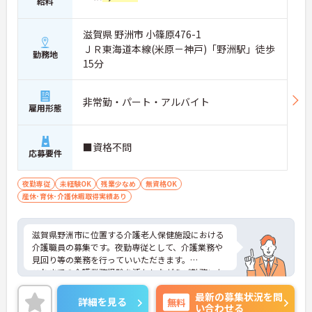
給料
滋賀県 野洲市 小篠原476-1
ＪＲ東海道本線(米原－神戸)「野洲駅」徒歩
勤務地
15分
非常勤・パート・アルバイト
雇用形態
■資格不問
応募要件
夜勤専従
未経験OK
残業少なめ
無資格OK
産休･育休･介護休暇取得実績あり
滋賀県野洲市に位置する介護老人保健施設における
介護職員の募集です。夜勤専従として、介護業務や
見回り等の業務を行っていいただきます。
これまでの介護業務経験を活かしながらご勤務いた
だける職場環境です。
最新の募集状況を問
ご興味のある方には、面接対策ポイントなど、さら
詳細を見る
無料
い合わせる
に詳細をお話しいたしますのでお気軽にご相談くだ