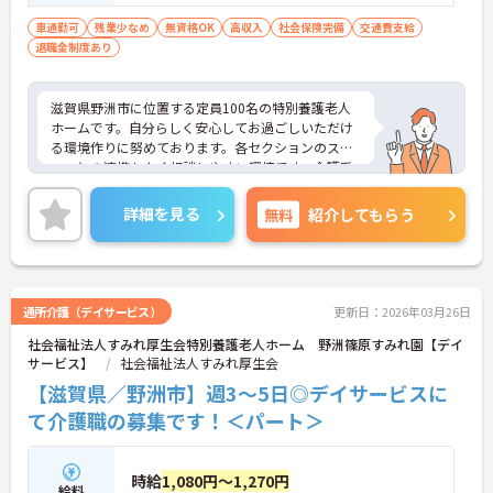
ービスの場合）普通自動車運転免許 必須 AT
限定可
車通勤可
残業少なめ
無資格OK
高収入
社会保険完備
交通費支給
退職金制度あり
滋賀県野洲市に位置する定員100名の特別養護老人
ホームです。自分らしく安心してお過ごしいただけ
る環境作りに努めております。各セクションのスタ
ッフとの連携もよく相談しやすい環境です。介護系
の資格がない方もチャレンジいただけます。ご興味
のある方には、面接対策ポイントなど、さらに詳細
詳細を見る
無料
紹介してもらう
をお話しいたしますのでお気軽にご相談ください！
通所介護（デイサービス）
更新日：2026年03月26日
社会福祉法人すみれ厚生会特別養護老人ホーム 野洲篠原すみれ園【デイ
サービス】
社会福祉法人すみれ厚生会
【滋賀県／野洲市】週3～5日◎デイサービスに
て介護職の募集です！＜パート＞
時給
1,080円～1,270円
給料