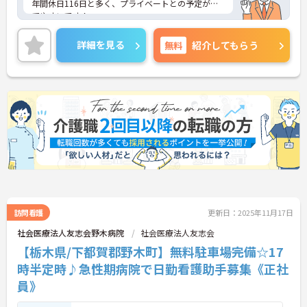
年間休日116日と多く、プライベートとの予定が立
てやすいです！
また賞与3.50ヶ月実績と頑張りをきちんと評価して
くださいます。
詳細を見る
無料
紹介してもらう
ご興味のある方はお気軽にお問い合わせ下さい。
訪問看護
更新日：2025年11月17日
社会医療法人友志会野木病院
社会医療法人友志会
【栃木県/下都賀郡野木町】無料駐車場完備☆17
時半定時♪急性期病院で日勤看護助手募集《正社
員》