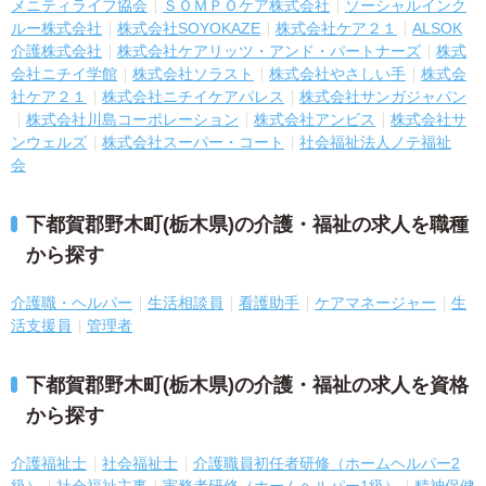
メニティライフ協会
ＳＯＭＰＯケア株式会社
ソーシャルインク
ルー株式会社
株式会社SOYOKAZE
株式会社ケア２１
ALSOK
介護株式会社
株式会社ケアリッツ・アンド・パートナーズ
株式
会社ニチイ学館
株式会社ソラスト
株式会社やさしい手
株式会
社ケア２１
株式会社ニチイケアパレス
株式会社サンガジャパン
株式会社川島コーポレーション
株式会社アンビス
株式会社サ
ンウェルズ
株式会社スーパー・コート
社会福祉法人ノテ福祉
会
下都賀郡野木町(栃木県)の介護・福祉の求人を職種
から探す
介護職・ヘルパー
生活相談員
看護助手
ケアマネージャー
生
活支援員
管理者
下都賀郡野木町(栃木県)の介護・福祉の求人を資格
から探す
介護福祉士
社会福祉士
介護職員初任者研修（ホームヘルパー2