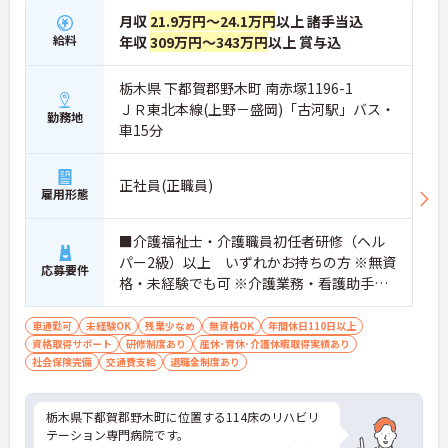
月収
21.9万円～24.1万円
以上 諸手当込
給料
年収
309万円～343万円
以上 賞与込
栃木県 下都賀郡野木町 南赤塚1196-1
ＪＲ東北本線(上野－盛岡)「古河駅」バス・
勤務地
車15分
正社員(正職員)
雇用形態
■介護福祉士・介護職員初任者研修（ヘル
パー2級）以上 いずれかお持ちの方 ※無資
応募要件
格・未経験でも可 ※介護業務・看護助手経
験者 優遇
車通勤可
未経験OK
残業少なめ
無資格OK
年間休日110日以上
資格取得サポート
研修制度あり
産休･育休･介護休暇取得実績あり
社会保険完備
交通費支給
退職金制度あり
栃木県下都賀郡野木町に位置する114床のリハビリ
テーション専門病院です。