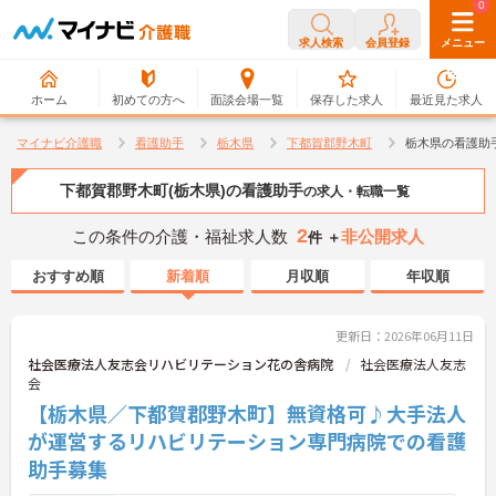
0
0
求人検索
会員登録
メニュー
ホーム
初めての方へ
面談会場一覧
保存した求人
最近見た求人
マイナビ介護職
看護助手
栃木県
下都賀郡野木町
栃木県の看護助
下都賀郡野木町(栃木県)の看護助手
の求人・転職一覧
2
この条件の介護・福祉求人数
非公開求人
件 ＋
おすすめ順
新着順
月収順
年収順
更新日：2026年06月11日
社会医療法人友志会リハビリテーション花の舎病院
社会医療法人友志
会
【栃木県／下都賀郡野木町】無資格可♪大手法人
が運営するリハビリテーション専門病院での看護
助手募集