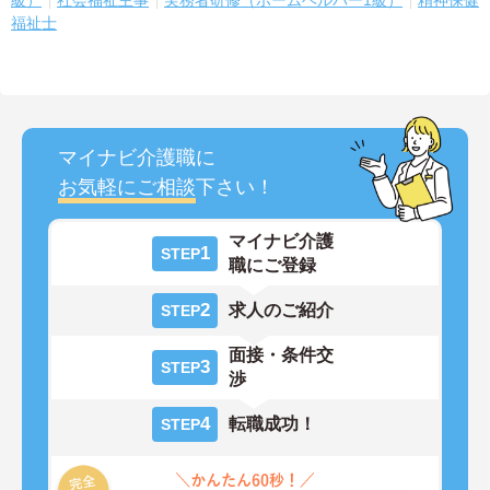
級）
社会福祉主事
実務者研修（ホームヘルパー1級）
精神保健
福祉士
マイナビ介護職に
お気軽にご相談
下さい！
マイナビ介護
1
STEP
職にご登録
2
求人のご紹介
STEP
面接・条件交
3
STEP
渉
4
転職成功！
STEP