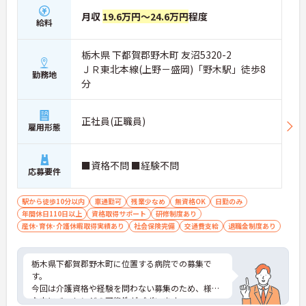
月収
19.6万円～24.6万円
程度
給料
栃木県 下都賀郡野木町 友沼5320-2
ＪＲ東北本線(上野－盛岡)「野木駅」徒歩8
勤務地
分
正社員(正職員)
雇用形態
■資格不問 ■経験不問
応募要件
駅から徒歩10分以内
車通勤可
残業少なめ
無資格OK
日勤のみ
年間休日110日以上
資格取得サポート
研修制度あり
産休･育休･介護休暇取得実績あり
社会保険完備
交通費支給
退職金制度あり
栃木県下都賀郡野木町に位置する病院での募集で
す。
今回は介護資格や経験を問わない募集のため、様々
な方にチャレンジの可能性がございます。