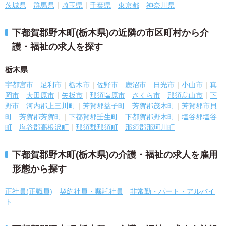
茨城県
群馬県
埼玉県
千葉県
東京都
神奈川県
下都賀郡野木町(栃木県)の近隣の市区町村から介
護・福祉の求人を探す
栃木県
宇都宮市
足利市
栃木市
佐野市
鹿沼市
日光市
小山市
真
岡市
大田原市
矢板市
那須塩原市
さくら市
那須烏山市
下
野市
河内郡上三川町
芳賀郡益子町
芳賀郡茂木町
芳賀郡市貝
町
芳賀郡芳賀町
下都賀郡壬生町
下都賀郡野木町
塩谷郡塩谷
町
塩谷郡高根沢町
那須郡那須町
那須郡那珂川町
下都賀郡野木町(栃木県)の介護・福祉の求人を雇用
形態から探す
正社員(正職員)
契約社員・嘱託社員
非常勤・パート・アルバイ
ト