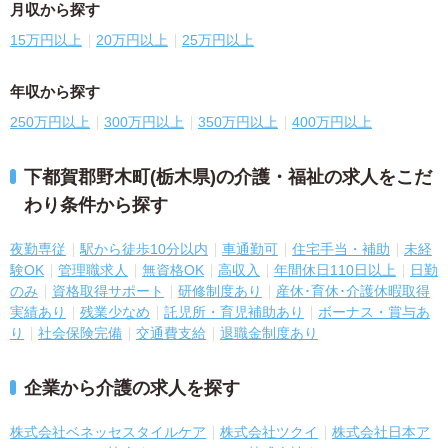
月収から探す
15万円以上
20万円以上
25万円以上
年収から探す
250万円以上
300万円以上
350万円以上
400万円以上
下都賀郡野木町(栃木県)の介護・福祉の求人をこだ
わり条件から探す
夜勤専従
駅から徒歩10分以内
車通勤可
住宅手当・補助
未経
験OK
管理職求人
無資格OK
高収入
年間休日110日以上
日勤
のみ
資格取得サポート
研修制度あり
産休･育休･介護休暇取得
実績あり
残業少なめ
託児所・育児補助あり
ボーナス・賞与あ
り
社会保険完備
交通費支給
退職金制度あり
企業から介護の求人を探す
株式会社ベネッセスタイルケア
株式会社ツクイ
株式会社日本ア