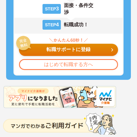
面接・条件交
3
STEP
渉
4
転職成功！
STEP
転職サポートに登録
はじめて転職する方へ