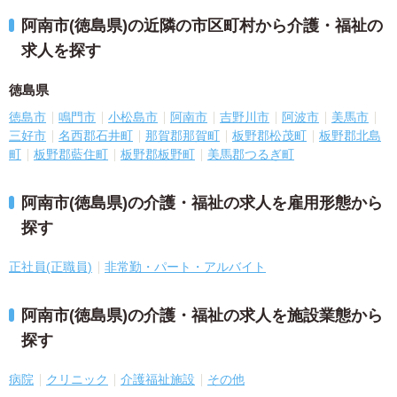
阿南市(徳島県)の近隣の市区町村から介護・福祉の
求人を探す
徳島県
徳島市
鳴門市
小松島市
阿南市
吉野川市
阿波市
美馬市
三好市
名西郡石井町
那賀郡那賀町
板野郡松茂町
板野郡北島
町
板野郡藍住町
板野郡板野町
美馬郡つるぎ町
阿南市(徳島県)の介護・福祉の求人を雇用形態から
探す
正社員(正職員)
非常勤・パート・アルバイト
阿南市(徳島県)の介護・福祉の求人を施設業態から
探す
病院
クリニック
介護福祉施設
その他