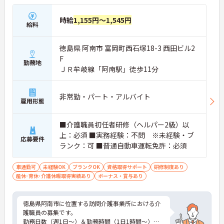
時給
1,155円～1,545円
給料
徳島県 阿南市 富岡町西石塚18-3 西田ビル2
F
勤務地
ＪＲ牟岐線「阿南駅」徒歩11分
非常勤・パート・アルバイト
雇用形態
■介護職員初任者研修（ヘルパー2級）以
上：必須 ■実務経験：不問 ※未経験・ブ
応募要件
ランク：可 ■普通自動車運転免許：必須
車通勤可
未経験OK
ブランクOK
資格取得サポート
研修制度あり
産休･育休･介護休暇取得実績あり
ボーナス・賞与あり
徳島県阿南市に位置する訪問介護事業所における介
護職員の募集です。
勤務日数（週1日～）＆勤務時間（1日1時間～）と