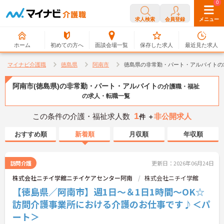
0
0
求人検索
会員登録
メニュー
ホーム
初めての方へ
面談会場一覧
保存した求人
最近見た求人
マイナビ介護職
徳島県
阿南市
徳島県の非常勤・パート・アルバイトの
阿南市(徳島県)の非常勤・パート・アルバイト
の介護職・福祉
の求人・転職一覧
1
この条件の介護・福祉求人数
非公開求人
件 ＋
おすすめ順
新着順
月収順
年収順
訪問介護
更新日：2026年06月24日
株式会社ニチイ学館ニチイケアセンター阿南
株式会社ニチイ学館
【徳島県／阿南市】週1日～＆1日1時間～OK☆
訪問介護事業所における介護のお仕事です♪＜パ
ート＞