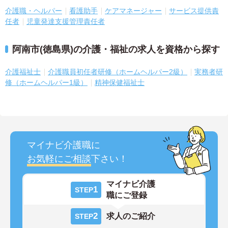
介護職・ヘルパー
看護助手
ケアマネージャー
サービス提供責
任者
児童発達支援管理責任者
阿南市(徳島県)の介護・福祉の求人を資格から探す
介護福祉士
介護職員初任者研修（ホームヘルパー2級）
実務者研
修（ホームヘルパー1級）
精神保健福祉士
マイナビ介護職に
お気軽にご相談
下さい！
マイナビ介護
1
STEP
職にご登録
2
求人のご紹介
STEP