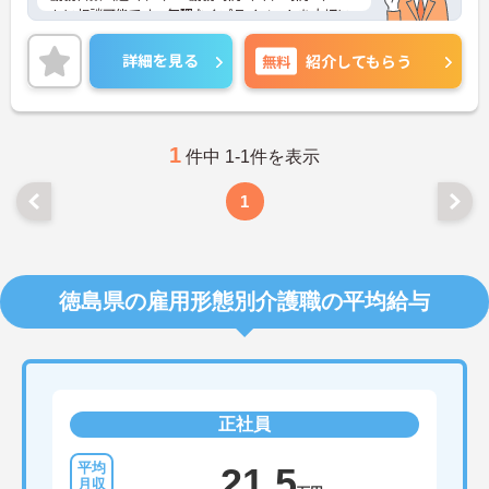
もに相談可能です。無理なくプライベートを大切に
しながらご勤務いただけます。また、育児休業・介
護休業・看護休暇の取得実績があり、ライフステー
詳細を見る
無料
紹介してもらう
ジが変化しても働ける職場環境です。
ご興味のある方には、面接対策ポイントなど、さら
に詳細をご案内しますのでお気軽にご相談くださ
い！
1
件中 1-1件を表示
1
徳島県の雇用形態別介護職の平均給与
正社員
21.5