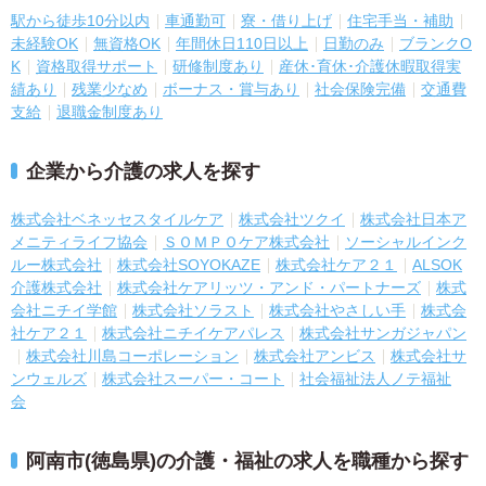
駅から徒歩10分以内
車通勤可
寮・借り上げ
住宅手当・補助
未経験OK
無資格OK
年間休日110日以上
日勤のみ
ブランクO
K
資格取得サポート
研修制度あり
産休･育休･介護休暇取得実
績あり
残業少なめ
ボーナス・賞与あり
社会保険完備
交通費
支給
退職金制度あり
企業から介護の求人を探す
株式会社ベネッセスタイルケア
株式会社ツクイ
株式会社日本ア
メニティライフ協会
ＳＯＭＰＯケア株式会社
ソーシャルインク
ルー株式会社
株式会社SOYOKAZE
株式会社ケア２１
ALSOK
介護株式会社
株式会社ケアリッツ・アンド・パートナーズ
株式
会社ニチイ学館
株式会社ソラスト
株式会社やさしい手
株式会
社ケア２１
株式会社ニチイケアパレス
株式会社サンガジャパン
株式会社川島コーポレーション
株式会社アンビス
株式会社サ
ンウェルズ
株式会社スーパー・コート
社会福祉法人ノテ福祉
会
阿南市(徳島県)の介護・福祉の求人を職種から探す